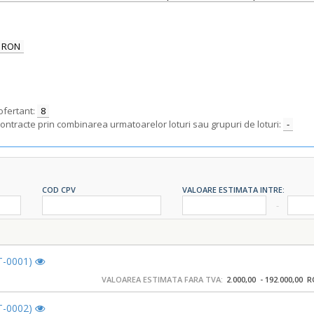
RON
ofertant:
8
contracte prin combinarea urmatoarelor loturi sau grupuri de loturi:
-
COD CPV
VALOARE ESTIMATA INTRE:
OT-0001)
VALOAREA ESTIMATA FARA TVA:
2.000,00 - 192.000,00 
OT-0002)