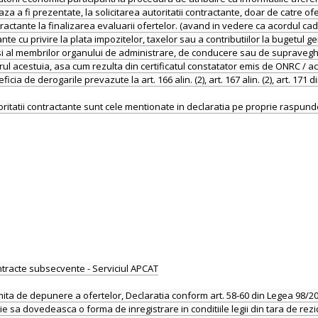
a fi prezentate, la solicitarea autoritatii contractante, doar de catre ofer
contractante la finalizarea evaluarii ofertelor. (avand in vedere ca acordul 
stante cu privire la plata impozitelor, taxelor sau a contributiilor la bugetul 
ic si al membrilor organului de administrare, de conducere sau de supravegh
ul acestuia, asa cum rezulta din certificatul constatator emis de ONRC / ac
de derogarile prevazute la art. 166 alin. (2), art. 167 alin. (2), art. 171 d
oritatii contractante sunt cele mentionate in declaratia pe proprie raspund
ntracte subsecvente - Serviciul APCAT
mita de depunere a ofertelor, Declaratia conform art. 58-60 din Legea 98/
e sa dovedeasca o forma de inregistrare in conditiile legii din tara de rezi