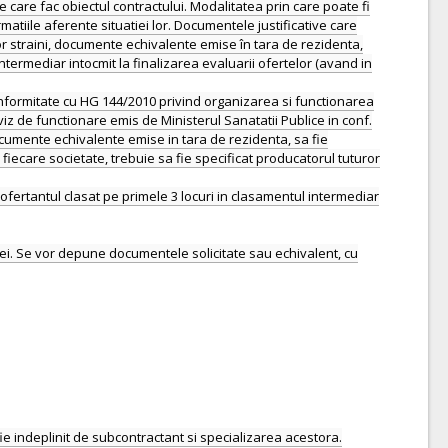
le care fac obiectul contractului. Modalitatea prin care poate fi
atiile aferente situatiei lor. Documentele justificative care
r straini, documente echivalente emise în tara de rezidenta,
ntermediar intocmit la finalizarea evaluarii ofertelor (avand in
conformitate cu HG 144/2010 privind organizarea si functionarea
iz de functionare emis de Ministerul Sanatatii Publice in conf.
documente echivalente emise in tara de rezidenta, sa fie
 fiecare societate, trebuie sa fie specificat producatorul tuturor
ofertantul clasat pe primele 3 locuri in clasamentul intermediar
iei. Se vor depune documentele solicitate sau echivalent, cu
fie indeplinit de subcontractant si specializarea acestora.