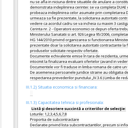
nu se afla in niciuna dintre situatiile de anulare a consti
demonstrata indeplinirea cerintei: se va completa DUAE de
probeaza indeplinirea celor asumate prin completarea DUA
urmeaza sa fie prezentate, la solicitarea autoritatii cont
vedere ca acordul cadru se va incheia cu maxim 3 castigat
Cerinta nr. 2 - Operatorii economici ce depun oferta treb
Ministerului Sanatatii si art. 926 Legea 95/2006, complet
HG 144/2010 privind organizarea si functionarea Ministeru
prezentate doar la solicitarea autoritatii contractante la
produselor solicitate respectiv ofertate.
Documente echivalente emise în tara de rezidenta, urmeaza
intocmit la finalizarea evaluarii ofertelor (avand in vede
Documentele vor fi traduse in limba romana de catre un tra
De asemenea persoanele juridice straine au obligatia de a
III.1.2) Situatia economica si financiara:
III.1.3) Capacitatea tehnica si profesionala:
Loturile: 1,2,3,4,5,6,7,8
Proportia de subcontractare
Declaratie privind lista subcontractantilor, precum si inf