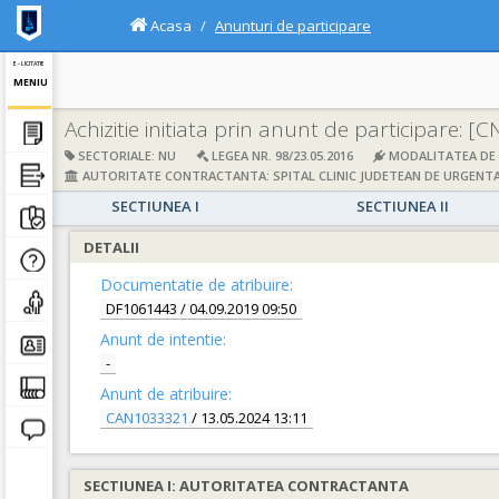
Acasa
Anunturi de participare
E - LICITATIE
MENIU
Achizitie initiata prin anunt de participare:
[C
SECTORIALE: NU
LEGEA NR. 98/23.05.2016
MODALITATEA DE A
AUTORITATE CONTRACTANTA: SPITAL CLINIC JUDETEAN DE URGENTA
SECTIUNEA I
SECTIUNEA II
DETALII
Documentatie de atribuire:
DF1061443
/ 04.09.2019 09:50
Anunt de intentie:
-
Anunt de atribuire:
CAN1033321
/ 13.05.2024 13:11
SECTIUNEA I: AUTORITATEA CONTRACTANTA