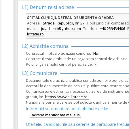
I.1) Denumire si adrese
SPITAL CLINIC JUDETEAN DE URGENTA ORADEA
Adresa:
Strada: Republicii, nr. 37
Tipul juridic al cumparat
mail:
scjo.achizitii@yahoo.com
Telefon:
+40 259434406
F
licitatie.ro
I.2) Achizitie comuna
Contractul implica o achizitie comuna:
Nu
Contractul este atribuit de un organism central de achizitie:
Rolul organismului central pe achizitie:
-
I.3) Comunicare
Documentele de achizitii publice sunt disponibile pentru acce
Accesul la documentele de achizitii publice este restrictionat
Comunicarea electronica necesita utlizarea de instrumente s
gratuit, la:
https://www.e-licitatie.ro
Numar zile pana la care se pot solicita clarificari inainte d
Informatii suplimentare pot fi obtinute de la:
adresa mentionata mai sus
Ofertele, candidaturile sau cererile de participare trebui