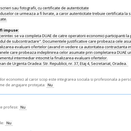
rieri sau fotografii, cu certificate de autenticitate
duselor ce urmeaza a fi livrate, a caror autenticitate trebuie certificata la sol
tate.
erintei: se va completa DUAE de catre operatorii economici participanti la
l de subcontractare". Documentele justificative care probeaza cele asumate
inalizarea evaluarii ofertelor (avand in vedere ca autoritatea contractanta 
nele care probeaza indeplinirea celor asumate prin completarea DUAE urmea
samentul intermediar intocmit la finalizarea evaluarii ofertelor.
rilor economici al caror scop este integrarea sociala si profesionala a pe
ame de angajare protejata:
Nu
e profesii:
Nu
le:
Nu