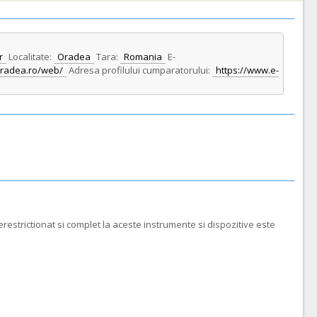
r
Localitate:
Oradea
Tara:
Romania
E-
oradea.ro/web/
Adresa profilului cumparatorului:
https://www.e-
restrictionat si complet la aceste instrumente si dispozitive este