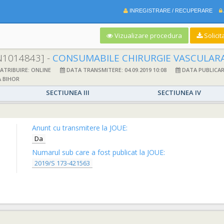
INREGISTRARE / RECUPERARE
Vizualizare procedura
Solicit
N1014843] -
CONSUMABILE CHIRURGIE VASCULAR
TRIBUIRE: ONLINE
DATA TRANSMITERE: 04.09.2019 10:08
DATA PUBLICARE:
 BIHOR
SECTIUNEA III
SECTIUNEA IV
Anunt cu transmitere la JOUE:
Da
Numarul sub care a fost publicat la JOUE:
2019/S 173-421563