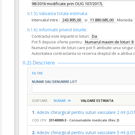
98/2016 modificate prin OUG 107/2017).
II.1.5) Valoarea totala estimata:
Intervalul intre :
243.895,00
si
11.880.685,00
Moneda:
II.1.6) Informatii privind loturile:
Contractul este impartit in loturi:
Da
Pot fi depuse oferte pentru:
Numarul maxim de loturi: 8
Numarul maxim de loturi care pot fi atribuite unui singur 
Autoritatea contractanta isi rezerva dreptul de a atribui 
II.2) Descriere
FILTRE
NUMAR SAU DENUMIRE LOT
SORTARE:
NUMAR
VALOARE ESTIMATA
1.
Adeziv chirurgical pentru suturi vasculare 2 ml (L
COD CPV:
33140000-3
- Consumabile medicale (Rev.2)
2.
Adeziv chirurgical pentru suturi vasculare 5 ml (L