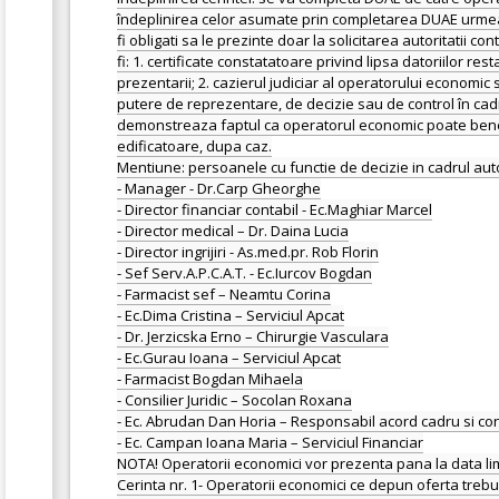
îndeplinirea celor asumate prin completarea DUAE urmeaza 
fi obligati sa le prezinte doar la solicitarea autoritatii 
fi: 1. certificate constatatoare privind lipsa datoriilor re
prezentarii; 2. cazierul judiciar al operatorului econom
putere de reprezentare, de decizie sau de control în cadr
demonstreaza faptul ca operatorul economic poate beneficia 
edificatoare, dupa caz.
Mentiune: persoanele cu functie de decizie in cadrul aut
- Manager - Dr.Carp Gheorghe
- Director financiar contabil - Ec.Maghiar Marcel
- Director medical – Dr. Daina Lucia
- Director ingrijiri - As.med.pr. Rob Florin
- Sef Serv.A.P.C.A.T. - Ec.Iurcov Bogdan
- Farmacist sef – Neamtu Corina
- Ec.Dima Cristina – Serviciul Apcat
- Dr. Jerzicska Erno – Chirurgie Vasculara
- Ec.Gurau Ioana – Serviciul Apcat
- Farmacist Bogdan Mihaela
- Consilier Juridic – Socolan Roxana
- Ec. Abrudan Dan Horia – Responsabil acord cadru si co
- Ec. Campan Ioana Maria – Serviciul Financiar
NOTA! Operatorii economici vor prezenta pana la data li
Cerinta nr. 1- Operatorii economici ce depun oferta trebui