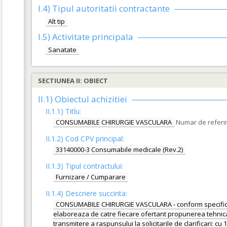
I.4) Tipul autoritatii contractante
Alt tip
I.5)
Activitate principala
Sanatate
SECTIUNEA II: OBIECT
II.1) Obiectul achizitiei
II.1.1) Titlu:
CONSUMABILE CHIRURGIE VASCULARA
Numar de referi
II.1.2) Cod CPV principal:
33140000-3 Consumabile medicale (Rev.2)
II.1.3) Tipul contractului:
Furnizare / Cumparare
II.1.4) Descriere succinta:
CONSUMABILE CHIRURGIE VASCULARA - conform specificatiil
elaboreaza de catre fiecare ofertant propunerea tehnica. N
transmitere a raspunsului la solicitarile de clarificari: c