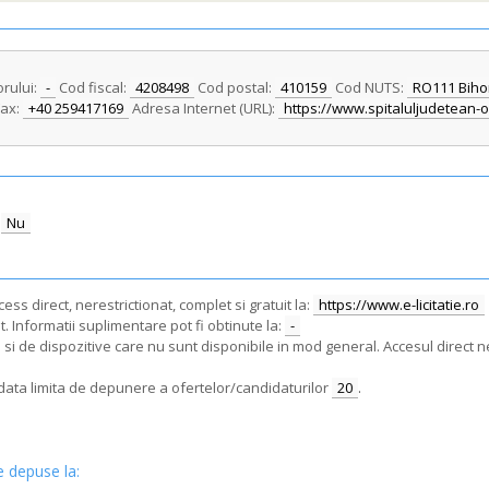
orului:
-
Cod fiscal:
4208498
Cod postal:
410159
Cod NUTS:
RO111 Biho
ax:
+40 259417169
Adresa Internet (URL):
https://www.spitaluljudetean-
Nu
ss direct, nerestrictionat, complet si gratuit la:
https://www.e-licitatie.ro
. Informatii suplimentare pot fi obtinute la:
-
i de dispozitive care nu sunt disponibile in mod general. Accesul direct ne
e data limita de depunere a ofertelor/candidaturilor
20
.
e depuse la: