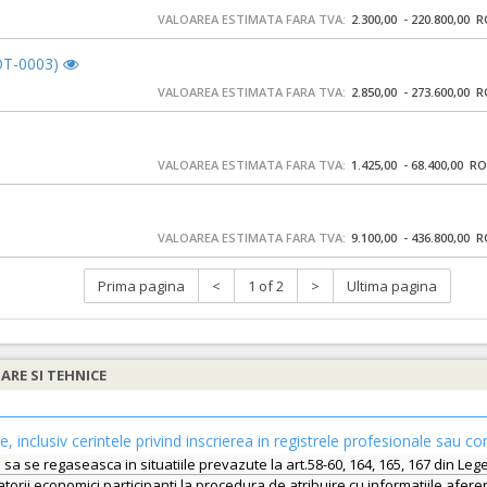
VALOAREA ESTIMATA FARA TVA:
2.300,00 - 220.800,00 
LOT-0003)
VALOAREA ESTIMATA FARA TVA:
2.850,00 - 273.600,00 
VALOAREA ESTIMATA FARA TVA:
1.425,00 - 68.400,00 R
VALOAREA ESTIMATA FARA TVA:
9.100,00 - 436.800,00 
Prima pagina
<
1 of 2
>
Ultima pagina
IARE SI TEHNICE
le, inclusiv cerintele privind inscrierea in registrele profesionale sau co
uie sa se regaseasca in situatiile prevazute la art.58-60, 164, 165, 167 din 
orii economici participanti la procedura de atribuire cu informatiile afere