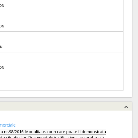
RON
RON
ON
RON
merciale:
Legea nr.98/2016. Modalitatea prin care poate fi demonstrata
nte situatiei lor. Documentele justificative care probeaza