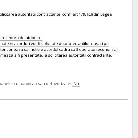
icitarea autoritatii contractante, conf. art.179, lit.I) din Legea
 procedura de atribuire.
 in acorduri vor fi solicitate doar ofertantilor clasati pe
intentioneaza sa incheie acordul cadru cu 3 operatori economici).
za a fi prezentate, la solicitarea autoritatii contractante,
rsoanelor cu handicap sau defavorizate:
Nu