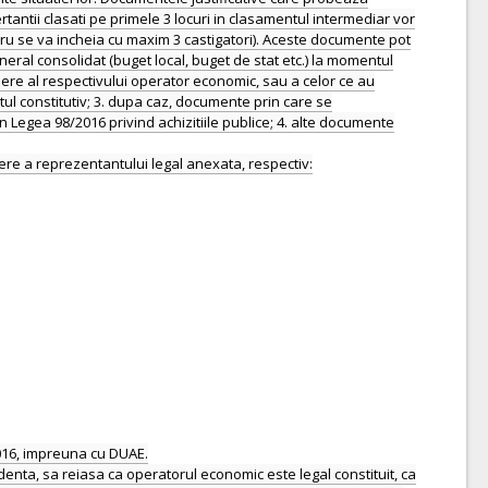
tantii clasati pe primele 3 locuri in clasamentul intermediar vor
cadru se va incheia cu maxim 3 castigatori). Aceste documente pot
general consolidat (buget local, buget de stat etc.) la momentul
ere al respectivului operator economic, sau a celor ce au
tul constitutiv; 3. dupa caz, documente prin care se
in Legea 98/2016 privind achizitiile publice; 4. alte documente
ere a reprezentantului legal anexata, respectiv:
2016, impreuna cu DUAE.
denta, sa reiasa ca operatorul economic este legal constituit, ca