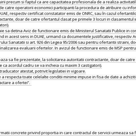
tuirii precum si faptul ca are capacitatea profesionala de a realiza activitati
 catre operatorii economici participanti la procedura de atribuire cu inform
E, respectiv certificat constatator emis de ONRC, sau în cazul ofertantilo
ractante, doar de catre ofertantul clasat pe primele 3 locuri in clasamentul i
ori).
uie sa detina Aviz de functionare emis de Ministerul Sanatatii Publice in 
and in acest sens in DUAE, urmand ca documentele justificative, respectiv Av
lui Sanatatii si art. 926 din Legea 95/2006 sau pentru ofertantii straini, 
 finalizarea evaluarii ofertelor. In avizul de functionare emis de MSP pentru
 sa fie prezentate, la solicitarea autoritatii contractante, doar de catre 
re ca acordul cadru se va incheia cu maxim 3 castigatori).
ducator atestat, potrivit legislatiei in vigoare.
 respecta toate celelalte conditii minime impuse in fisa de date a achizit
ormatii concrete privind proportia in care contractul de servicii urmeaza sa 