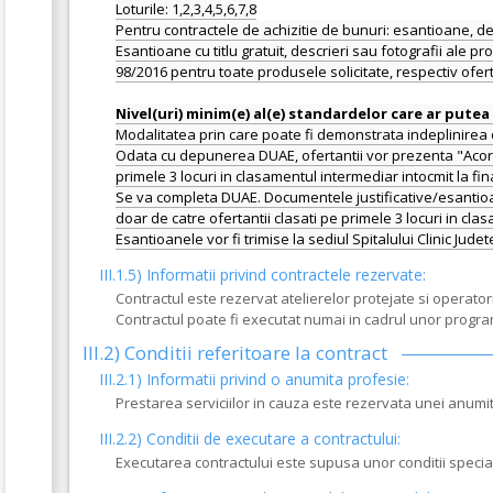
Loturile: 1,2,3,4,5,6,7,8
Pentru contractele de achizitie de bunuri: esantioane, desc
Esantioane cu titlu gratuit, descrieri sau fotografii ale pro
98/2016 pentru toate produsele solicitate, respectiv ofer
Modalitatea prin care poate fi demonstrata indeplinirea c
Odata cu depunerea DUAE, ofertantii vor prezenta "Acordu
primele 3 locuri in clasamentul intermediar intocmit la f
Se va completa DUAE. Documentele justificative/esantioa
doar de catre ofertantii clasati pe primele 3 locuri in cla
III.1.5)
Informatii privind contractele rezervate:
Contractul este rezervat atelierelor protejate si operato
Contractul poate fi executat numai in cadrul unor progr
III.2)
Conditii referitoare la contract
III.2.1) Informatii privind o anumita profesie:
Prestarea serviciilor in cauza este rezervata unei anumit
III.2.2)
Conditii de executare a contractului:
Executarea contractului este supusa unor conditii specia