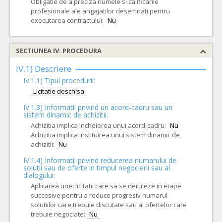
Obligatie de a preciza numele si calificarile
profesionale ale angajatilor desemnati pentru
executarea contractului:
Nu
SECTIUNEA IV: PROCEDURA
IV.1) Descriere
IV.1.1) Tipul procedurii:
Licitatie deschisa
IV.1.3) Informatii privind un acord-cadru sau un
sistem dinamic de achizitii:
Achizitia implica incheierea unui acord-cadru:
Nu
Achizitia implica instituirea unui sistem dinamic de
achizitii:
Nu
IV.1.4) Informatii privind reducerea numarului de
solutii sau de oferte in timpul negocierii sau al
dialogului:
Aplicarea unei licitatii care sa se deruleze in etape
succesive pentru a reduce progresiv numarul
solutiilor care trebuie discutate sau al ofertelor care
trebuie negociate:
Nu