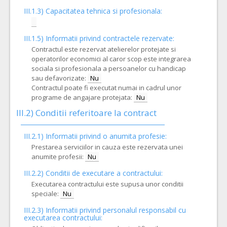
III.1.3) Capacitatea tehnica si profesionala:
III.1.5)
Informatii privind contractele rezervate:
Contractul este rezervat atelierelor protejate si
operatorilor economici al caror scop este integrarea
sociala si profesionala a persoanelor cu handicap
sau defavorizate:
Nu
Contractul poate fi executat numai in cadrul unor
programe de angajare protejata:
Nu
III.2)
Conditii referitoare la contract
III.2.1) Informatii privind o anumita profesie:
Prestarea serviciilor in cauza este rezervata unei
anumite profesii:
Nu
III.2.2)
Conditii de executare a contractului:
Executarea contractului este supusa unor conditii
speciale:
Nu
III.2.3)
Informatii privind personalul responsabil cu
executarea contractului: