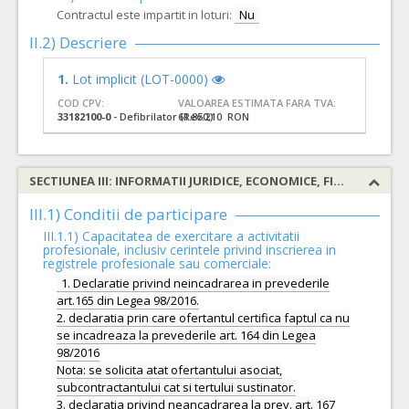
Contractul este impartit in loturi:
Nu
II.2) Descriere
1.
Lot implicit (LOT-0000)
COD CPV:
VALOAREA ESTIMATA FARA TVA:
33182100-0
- Defibrilator (Rev.2)
61.850,10 RON
SECTIUNEA III: INFORMATII JURIDICE, ECONOMICE, FINANCIARE SI TEHNICE
III.1) Conditii de participare
III.1.1) Capacitatea de exercitare a activitatii
profesionale, inclusiv cerintele privind inscrierea in
registrele profesionale sau comerciale:
1. Declaratie privind neincadrarea in prevederile
art.165 din Legea 98/2016.
2. declaratia prin care ofertantul certifica faptul ca nu
se incadreaza la prevederile art. 164 din Legea
98/2016
Nota: se solicita atat ofertantului asociat,
subcontractantului cat si tertului sustinator.
3. declaratia privind neancadrarea la prev. art. 167