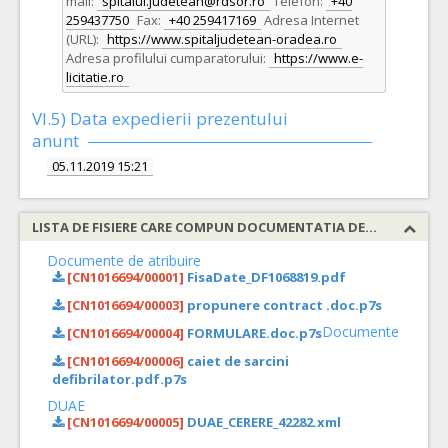
mail:
spitalul.judetean@rdsor.ro
Telefon:
+40
259437750
Fax:
+40 259417169
Adresa Internet
(URL):
https://www.spitaljudetean-oradea.ro
Adresa profilului cumparatorului:
https://www.e-
licitatie.ro
VI.5) Data expedierii prezentului
anunt
05.11.2019 15:21
LISTA DE FISIERE CARE COMPUN DOCUMENTATIA DE ATRIBUIRE
Documente de atribuire
[CN1016694/00001]
FisaDate_DF1068819.pdf
[CN1016694/00003]
propunere contract .doc.p7s
Documente
[CN1016694/00004]
FORMULARE.doc.p7s
[CN1016694/00006]
caiet de sarcini
defibrilator.pdf.p7s
DUAE
[CN1016694/00005]
DUAE_CERERE_42282.xml