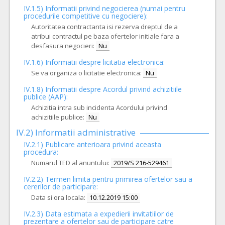
IV.1.5) Informatii privind negocierea (numai pentru
procedurile competitive cu negociere):
Autoritatea contractanta isi rezerva dreptul de a
atribui contractul pe baza ofertelor initiale fara a
desfasura negocieri:
Nu
IV.1.6) Informatii despre licitatia electronica:
Se va organiza o licitatie electronica:
Nu
IV.1.8) Informatii despre Acordul privind achizitiile
publice (AAP):
Achizitia intra sub incidenta Acordului privind
achizitiile publice:
Nu
IV.2) Informatii administrative
IV.2.1) Publicare anterioara privind aceasta
procedura:
Numarul TED al anuntului:
2019/S 216-529461
IV.2.2) Termen limita pentru primirea ofertelor sau a
cererilor de participare:
Data si ora locala:
10.12.2019 15:00
IV.2.3) Data estimata a expedierii invitatiilor de
prezentare a ofertelor sau de participare catre