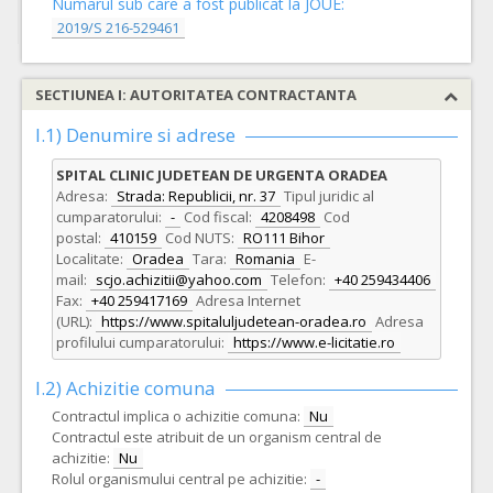
Numarul sub care a fost publicat la JOUE:
2019/S 216-529461
SECTIUNEA I: AUTORITATEA CONTRACTANTA
I.1) Denumire si adrese
SPITAL CLINIC JUDETEAN DE URGENTA ORADEA
Adresa:
Strada: Republicii, nr. 37
Tipul juridic al
cumparatorului:
-
Cod fiscal:
4208498
Cod
postal:
410159
Cod NUTS:
RO111 Bihor
Localitate:
Oradea
Tara:
Romania
E-
mail:
scjo.achizitii@yahoo.com
Telefon:
+40 259434406
Fax:
+40 259417169
Adresa Internet
(URL):
https://www.spitaluljudetean-oradea.ro
Adresa
profilului cumparatorului:
https://www.e-licitatie.ro
I.2) Achizitie comuna
Contractul implica o achizitie comuna:
Nu
Contractul este atribuit de un organism central de
achizitie:
Nu
Rolul organismului central pe achizitie:
-