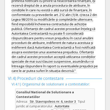
primirea notificării cu privire la neacordarea finanțării, își
rezervă dreptul de a anula procedura de atribuire, în
condițiile în care nu există o altă sursă de finanțare, în
conformitate cu prevederile art. 212 alin (1) lit. c) teza 2 din
Legea 98/2016 cu modificările și completările ulterioare,
fiind imposibilă încheierea contractului de achiziție
publică. Ofertanții din cadrul acestei proceduri înțeleg că
Autoritatea Contractantă nu poate fi considerată
răspunzătoare pentru vreun prejudiciu în cazul anulării
procedurii de atribuire, indiferent de natura acestuia și
indiferent dacă Autoritatea Contractantă a fost notificată
asupra existenței unui asemenea prejudiciu. Ofertanții
din cadrul acestei proceduri acceptă utilizarea condițiilor
speciale de mai sus/clauzei suspensive, asumându-i-si
întreaga răspundere în raport cu eventualele prejudicii pe
care le-ar putea suferi în situația descrisă.”
VI.4) Proceduri de contestare
VI.4.1) Organismul de solutionare a contestatiilor:
Consiliul National de Solutionare a
Contestatiilor
Adresa:
Str. Stavropoleos nr. 6, sector 3
Tipul
juridic al cumparatorului:
Autoritate