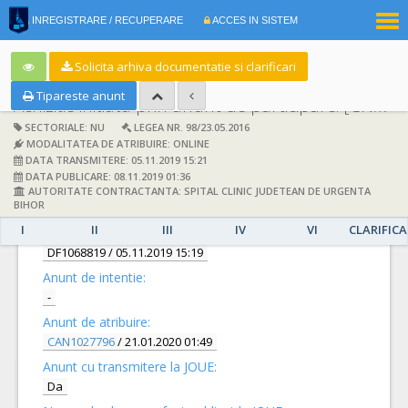
|
INREGISTRARE / RECUPERARE
ACCES IN SISTEM
RO
EN
Solicita arhiva documentatie si clarificari
Tipareste anunt
Achizitie initiata prin anunt de participare:
[CN1016694] -
SECTORIALE: NU
LEGEA NR. 98/23.05.2016
MODALITATEA DE ATRIBUIRE: ONLINE
DATA TRANSMITERE: 05.11.2019 15:21
DATA PUBLICARE: 08.11.2019 01:36
AUTORITATE CONTRACTANTA: SPITAL CLINIC JUDETEAN DE URGENTA
DETALII
BIHOR
I
II
III
IV
VI
CLARIFICA
Documentatie de atribuire:
DF1068819
/ 05.11.2019 15:19
Anunt de intentie:
-
Anunt de atribuire:
CAN1027796
/ 21.01.2020 01:49
Anunt cu transmitere la JOUE:
Da