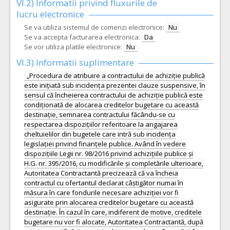
VI.2) Informatii privind fluxurile de
lucru electronice
Se va utiliza sistemul de comenzi electronice:
Nu
Se va accepta facturarea electronica:
Da
Se vor utiliza platile electronice:
Nu
VI.3) Informatii suplimentare
„Procedura de atribuire a contractului de achiziție publică
este inițiată sub incidența prezentei clauze suspensive, în
sensul că încheierea contractului de achiziție publică este
condiționată de alocarea creditelor bugetare cu această
destinație, semnarea contractului făcându-se cu
respectarea dispozițiilor referitoare la angajarea
cheltuielilor din bugetele care intră sub incidența
legislației privind finanțele publice. Având în vedere
dispozițiile Legii nr. 98/2016 privind achizițiile publice și
H.G. nr. 395/2016, cu modificările și completările ulterioare,
Autoritatea Contractantă precizează că va încheia
contractul cu ofertantul declarat câștigător numai în
măsura în care fondurile necesare achiziției vor fi
asigurate prin alocarea creditelor bugetare cu această
destinație. În cazul în care, indiferent de motive, creditele
bugetare nu vor fi alocate, Autoritatea Contractantă, după