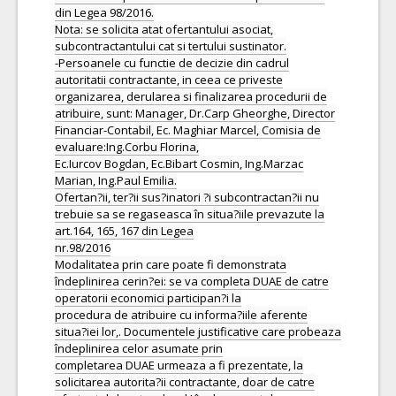
din Legea 98/2016.
Nota: se solicita atat ofertantului asociat,
subcontractantului cat si tertului sustinator.
-Persoanele cu functie de decizie din cadrul
autoritatii contractante, in ceea ce priveste
organizarea, derularea si finalizarea procedurii de
atribuire, sunt: Manager, Dr.Carp Gheorghe, Director
Financiar-Contabil, Ec. Maghiar Marcel, Comisia de
evaluare:Ing.Corbu Florina,
Ec.Iurcov Bogdan, Ec.Bibart Cosmin, Ing.Marzac
Marian, Ing.Paul Emilia.
Ofertan?ii, ter?ii sus?inatori ?i subcontractan?ii nu
trebuie sa se regaseasca în situa?iile prevazute la
art.164, 165, 167 din Legea
nr.98/2016
Modalitatea prin care poate fi demonstrata
îndeplinirea cerin?ei: se va completa DUAE de catre
operatorii economici participan?i la
procedura de atribuire cu informa?iile aferente
situa?iei lor,. Documentele justificative care probeaza
îndeplinirea celor asumate prin
completarea DUAE urmeaza a fi prezentate, la
solicitarea autorita?ii contractante, doar de catre