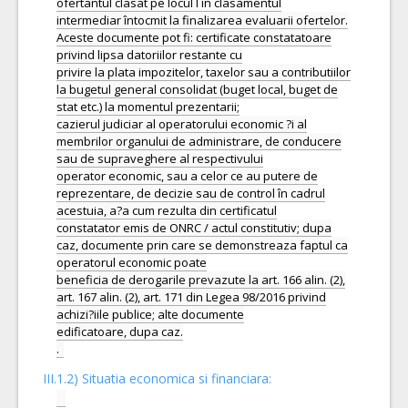
ofertantul clasat pe locul I în clasamentul
intermediar întocmit la finalizarea evaluarii ofertelor.
Aceste documente pot fi: certificate constatatoare
privind lipsa datoriilor restante cu
privire la plata impozitelor, taxelor sau a contributiilor
la bugetul general consolidat (buget local, buget de
stat etc.) la momentul prezentarii;
cazierul judiciar al operatorului economic ?i al
membrilor organului de administrare, de conducere
sau de supraveghere al respectivului
operator economic, sau a celor ce au putere de
reprezentare, de decizie sau de control în cadrul
acestuia, a?a cum rezulta din certificatul
constatator emis de ONRC / actul constitutiv; dupa
caz, documente prin care se demonstreaza faptul ca
operatorul economic poate
beneficia de derogarile prevazute la art. 166 alin. (2),
art. 167 alin. (2), art. 171 din Legea 98/2016 privind
achizi?iile publice; alte documente
edificatoare, dupa caz.
III.1.2) Situatia economica si financiara: