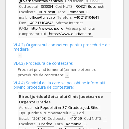
guvernamentală centrală
Cod fiscal:
20329980
Cod postal:
030084
Cod NUTS:
RO321 Bucuresti
Localitate:
București
Tara:
Romania
E-
mail:
office@cnsc.ro
Telefon:
+40 213104641
Fax:
+40 213104642
Adresa Internet
(URL):
http://www.cnsc.ro
Adresa profilului
cumparatorului:
https://www.e-licitatie.ro
VI.4.2) Organismul competent pentru procedurile de
mediere:
-
VI.4.3) Procedura de contestare:
Precizari privind termenul (termenele) pentru
procedurile de contestare:
-
VI.4.4) Serviciul de la care se pot obtine informatii
privind procedura de contestare:
Biroul juridc al Spitalului Clinic Judetean de
Urgenta Oradea
Adresa:
str.Republicii nr.37, Oradea, jud. Bihor
Tipul juridic al cumparatorului:
-
Cod
fiscal:
4208498
Cod postal:
410159
Cod NUTS:
-
Localitate:
Oradea
Tara:
Romania
E-