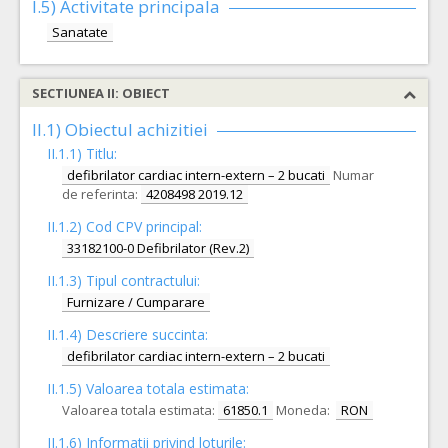
I.5)
Activitate principala
Sanatate
SECTIUNEA II: OBIECT
II.1) Obiectul achizitiei
II.1.1) Titlu:
defibrilator cardiac intern-extern – 2 bucati
Numar
de referinta:
4208498 2019.12
II.1.2) Cod CPV principal:
33182100-0 Defibrilator (Rev.2)
II.1.3) Tipul contractului:
Furnizare / Cumparare
II.1.4) Descriere succinta:
defibrilator cardiac intern-extern – 2 bucati
II.1.5) Valoarea totala estimata:
Valoarea totala estimata:
61850.1
Moneda:
RON
II.1.6) Informatii privind loturile: