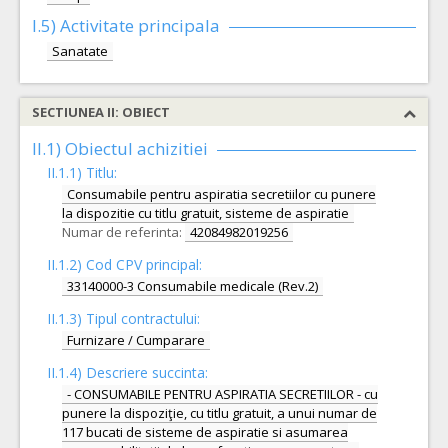
I.5)
Activitate principala
Sanatate
SECTIUNEA II: OBIECT
II.1) Obiectul achizitiei
II.1.1) Titlu:
Consumabile pentru aspiratia secretiilor cu punere
la dispozitie cu titlu gratuit, sisteme de aspiratie
Numar de referinta:
42084982019256
II.1.2) Cod CPV principal:
33140000-3 Consumabile medicale (Rev.2)
II.1.3) Tipul contractului:
Furnizare / Cumparare
II.1.4) Descriere succinta:
- CONSUMABILE PENTRU ASPIRATIA SECRETIILOR - cu
punere la dispoziţie, cu titlu gratuit, a unui numar de
117 bucati de sisteme de aspiratie si asumarea