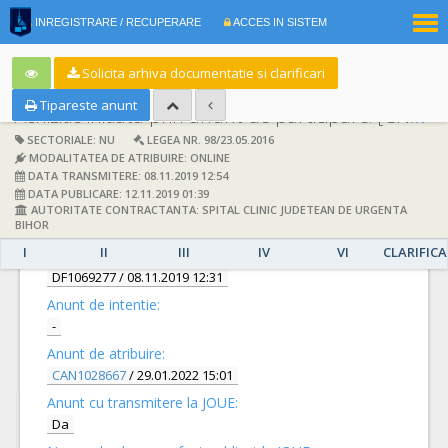
|
INREGISTRARE / RECUPERARE
ACCES IN SISTEM
RO
EN
Solicita arhiva documentatie si clarificari
Tipareste anunt
Achizitie initiata prin anunt de participare:
[CN1016812] -
SECTORIALE: NU
LEGEA NR. 98/23.05.2016
MODALITATEA DE ATRIBUIRE: ONLINE
DATA TRANSMITERE: 08.11.2019 12:54
DATA PUBLICARE: 12.11.2019 01:39
AUTORITATE CONTRACTANTA: SPITAL CLINIC JUDETEAN DE URGENTA
DETALII
BIHOR
I
II
III
IV
VI
CLARIFICA
Documentatie de atribuire:
DF1069277
/ 08.11.2019 12:31
Anunt de intentie:
-
Anunt de atribuire:
CAN1028667
/ 29.01.2022 15:01
Anunt cu transmitere la JOUE:
Da