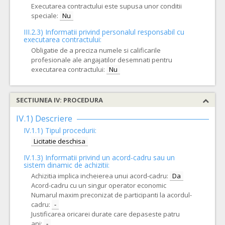
Executarea contractului este supusa unor conditii
speciale:
Nu
III.2.3)
Informatii privind personalul responsabil cu
executarea contractului:
Obligatie de a preciza numele si calificarile
profesionale ale angajatilor desemnati pentru
executarea contractului:
Nu
SECTIUNEA IV: PROCEDURA
IV.1) Descriere
IV.1.1) Tipul procedurii:
Licitatie deschisa
IV.1.3) Informatii privind un acord-cadru sau un
sistem dinamic de achizitii:
Achizitia implica incheierea unui acord-cadru:
Da
Acord-cadru cu un singur operator economic
Numarul maxim preconizat de participanti la acordul-
cadru:
-
Justificarea oricarei durate care depaseste patru
ani:
-