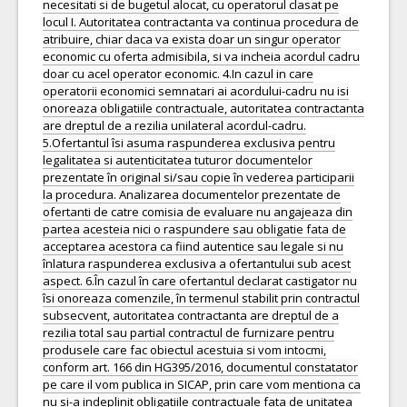
necesitati si de bugetul alocat, cu operatorul clasat pe
locul I. Autoritatea contractanta va continua procedura de
atribuire, chiar daca va exista doar un singur operator
economic cu oferta admisibila, si va incheia acordul cadru
doar cu acel operator economic. 4.In cazul in care
operatorii economici semnatari ai acordului-cadru nu isi
onoreaza obligatiile contractuale, autoritatea contractanta
are dreptul de a rezilia unilateral acordul-cadru.
5.Ofertantul îsi asuma raspunderea exclusiva pentru
legalitatea si autenticitatea tuturor documentelor
prezentate în original si/sau copie în vederea participarii
la procedura. Analizarea documentelor prezentate de
ofertanti de catre comisia de evaluare nu angajeaza din
partea acesteia nici o raspundere sau obligatie fata de
acceptarea acestora ca fiind autentice sau legale si nu
înlatura raspunderea exclusiva a ofertantului sub acest
aspect. 6.În cazul în care ofertantul declarat castigator nu
îsi onoreaza comenzile, în termenul stabilit prin contractul
subsecvent, autoritatea contractanta are dreptul de a
rezilia total sau partial contractul de furnizare pentru
produsele care fac obiectul acestuia si vom intocmi,
conform art. 166 din HG395/2016, documentul constatator
pe care il vom publica in SICAP, prin care vom mentiona ca
nu si-a indeplinit obligatiile contractuale fata de unitatea