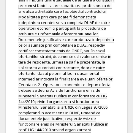
afla in niciuna dintre situatiile de anulare a constituirii
precum si faptul ca are capacitatea profesionala de
a realiza activitatile care fac obiectul contractului.
Modalitatea prin care poate fi demonstrata
indeplinirea cerintei: se va completa DUAE de catre
operatorii economici participanti la procedura de
atribuire cu informatiile aferente situatiei lor.
Documentele justificative care probeaza indeplinirea
celor asumate prin completarea DUAE, respectiv
certificat constatator emis de ONRC, sau în cazul
ofertantilor straini, documente echivalente emise în
tara de rezidenta, urmeaza sa fie prezentate, la
solicitarea autoritatii contractante, doar de catre
ofertantul clasat pe primul loc in clasamentul
intermediar intocmit la finalizarea evaluarii ofertelor.
Cerinta nr. 2 - Operatorii economici ce depun oferta
trebuie sa detina Aviz de functionare emis de
Ministerul Sanatatii Publice in conformitate cu HG
144/2010 privind organizarea si functionarea
Ministerului Sanatatii si art. 926 din Legea 95/2006,
completand in acest sens in DUAE, urmand ca
documentele justificative, respectiv Aviz de
functionare emis de Ministerul Sanatatii Publice in
conf. HG 144/2010 privind organizarea si