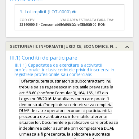
1.
Lot implicit (LOT-0000)
COD CPV:
VALOAREA ESTIMATA FARA TVA:
33140000-3
- Consumabile medicale (Rev.2)
17.500,00 - 752.500,00 RON
SECTIUNEA III: INFORMATII JURIDICE, ECONOMICE, FINANCIARE SI TEHNICE
III.1) Conditii de participare
III.1.1) Capacitatea de exercitare a activitatii
profesionale, inclusiv cerintele privind inscrierea in
registrele profesionale sau comerciale:
Ofertantii, tertii sustinatori si subcontractantii nu
trebuie sa se regaseasca in situatiile prevazute la
art. 58-60 (conform Formular 3), 164, 165, 167 din
Legea nr.98/2016. Modalitatea prin care poate fi
demonstrata îndeplinirea cerintei: se va completa
DUAE de catre operatorii economici participanti la
procedura de atribuire cu informatiile aferente
situatiei lor. Documentele justificative care probeaza
îndeplinirea celor asumate prin completarea DUAE
urmeaza a fi prezentate, la solicitarea autoritatii