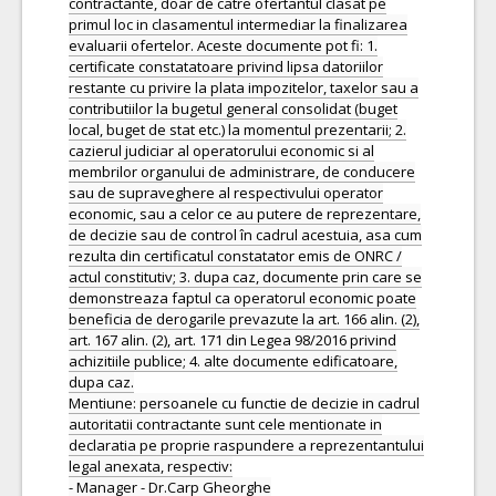
contractante, doar de catre ofertantul clasat pe
primul loc in clasamentul intermediar la finalizarea
evaluarii ofertelor. Aceste documente pot fi: 1.
certificate constatatoare privind lipsa datoriilor
restante cu privire la plata impozitelor, taxelor sau a
contributiilor la bugetul general consolidat (buget
local, buget de stat etc.) la momentul prezentarii; 2.
cazierul judiciar al operatorului economic si al
membrilor organului de administrare, de conducere
sau de supraveghere al respectivului operator
economic, sau a celor ce au putere de reprezentare,
de decizie sau de control în cadrul acestuia, asa cum
rezulta din certificatul constatator emis de ONRC /
actul constitutiv; 3. dupa caz, documente prin care se
demonstreaza faptul ca operatorul economic poate
beneficia de derogarile prevazute la art. 166 alin. (2),
art. 167 alin. (2), art. 171 din Legea 98/2016 privind
achizitiile publice; 4. alte documente edificatoare,
dupa caz.
Mentiune: persoanele cu functie de decizie in cadrul
autoritatii contractante sunt cele mentionate in
declaratia pe proprie raspundere a reprezentantului
legal anexata, respectiv:
- Manager - Dr.Carp Gheorghe