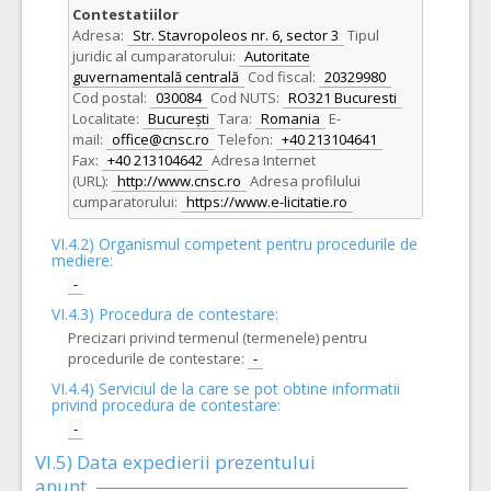
Contestatiilor
Adresa:
Str. Stavropoleos nr. 6, sector 3
Tipul
juridic al cumparatorului:
Autoritate
guvernamentală centrală
Cod fiscal:
20329980
Cod postal:
030084
Cod NUTS:
RO321 Bucuresti
Localitate:
București
Tara:
Romania
E-
mail:
office@cnsc.ro
Telefon:
+40 213104641
Fax:
+40 213104642
Adresa Internet
(URL):
http://www.cnsc.ro
Adresa profilului
cumparatorului:
https://www.e-licitatie.ro
VI.4.2) Organismul competent pentru procedurile de
mediere:
-
VI.4.3) Procedura de contestare:
Precizari privind termenul (termenele) pentru
procedurile de contestare:
-
VI.4.4) Serviciul de la care se pot obtine informatii
privind procedura de contestare:
-
VI.5) Data expedierii prezentului
anunt