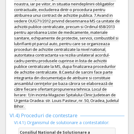
noastra, iar pe viitor, in situatia neindeplinirii obligatiilor
contractuale, excluderea dintr-o procedura pentru
atribuirea unui contract de achizitie publica. 7.Avand in
vedere OUG71/2012 privind desemnarea MS ca unitate de
achizitii publice centralizate, precum si Ordinul 658/2013
pentru aprobarea Listei de medicamente, materiale
sanitare, echipamente de protectie, servicii, combustibil si
lubrifianti pt parcul auto, pentru care se organizeaza
proceduri de achizitie centralizate la nivel national,
autoritatea contractanta va rezilia unilateral acordul-
cadru pentru produsele cuprinse in lista de achizitii
publice centralizate la MS, dupa finalizarea procedurilor
de achizitie centralizate. 8.Caietul de sarcini face parte
integranta din documentaţia de atribuire si constituie
ansamblul cerinţelor pe baza cărora se elaborează de
către fiecare ofertant propunerea tehnica. Locul de
livrare: 1) In incinta Magaziei Spitalului Clinic Judetean de
Urgenta Oradea: str. Louis Pasteur, nr. 50, Oradea, Judetul
Bihor.
VI.4) Proceduri de contestare
VI.4.1) Organismul de solutionare a contestatiilor:
Consiliul National de Solutionare a