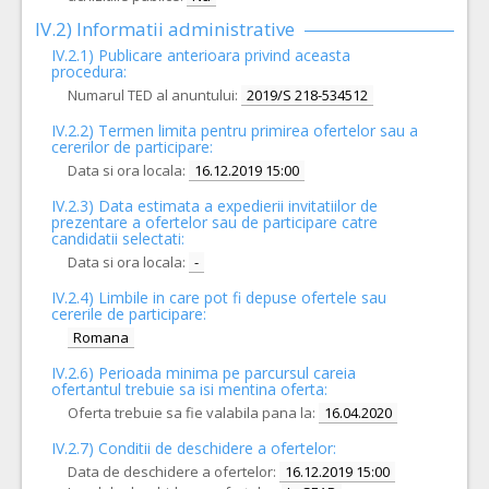
IV.2) Informatii administrative
IV.2.1) Publicare anterioara privind aceasta
procedura:
Numarul TED al anuntului:
2019/S 218-534512
IV.2.2) Termen limita pentru primirea ofertelor sau a
cererilor de participare:
Data si ora locala:
16.12.2019 15:00
IV.2.3) Data estimata a expedierii invitatiilor de
prezentare a ofertelor sau de participare catre
candidatii selectati:
Data si ora locala:
-
IV.2.4)
Limbile in care pot fi depuse ofertele sau
cererile de participare:
Romana
IV.2.6) Perioada minima pe parcursul careia
ofertantul trebuie sa isi mentina oferta:
Oferta trebuie sa fie valabila pana la:
16.04.2020
IV.2.7) Conditii de deschidere a ofertelor:
Data de deschidere a ofertelor:
16.12.2019 15:00