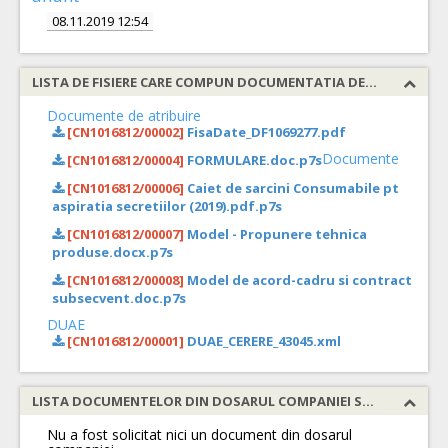
08.11.2019 12:54
LISTA DE FISIERE CARE COMPUN DOCUMENTATIA DE ATRIBUIRE
Documente de atribuire
[CN1016812/00002]
FisaDate_DF1069277.pdf
Documente
[CN1016812/00004]
FORMULARE.doc.p7s
[CN1016812/00006]
Caiet de sarcini Consumabile pt
aspiratia secretiilor (2019).pdf.p7s
[CN1016812/00007]
Model - Propunere tehnica
produse.docx.p7s
[CN1016812/00008]
Model de acord-cadru si contract
subsecvent.doc.p7s
DUAE
[CN1016812/00001]
DUAE_CERERE_43045.xml
LISTA DOCUMENTELOR DIN DOSARUL COMPANIEI SOLICITATE
Nu a fost solicitat nici un document din dosarul