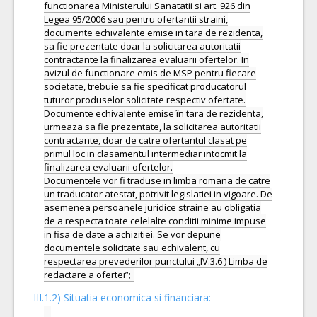
functionarea Ministerului Sanatatii si art. 926 din
Legea 95/2006 sau pentru ofertantii straini,
documente echivalente emise in tara de rezidenta,
sa fie prezentate doar la solicitarea autoritatii
contractante la finalizarea evaluarii ofertelor. In
avizul de functionare emis de MSP pentru fiecare
societate, trebuie sa fie specificat producatorul
tuturor produselor solicitate respectiv ofertate.
Documente echivalente emise în tara de rezidenta,
urmeaza sa fie prezentate, la solicitarea autoritatii
contractante, doar de catre ofertantul clasat pe
primul loc in clasamentul intermediar intocmit la
finalizarea evaluarii ofertelor.
Documentele vor fi traduse in limba romana de catre
un traducator atestat, potrivit legislatiei in vigoare. De
asemenea persoanele juridice straine au obligatia
de a respecta toate celelalte conditii minime impuse
in fisa de date a achizitiei. Se vor depune
documentele solicitate sau echivalent, cu
respectarea prevederilor punctului „IV.3.6 ) Limba de
III.1.2) Situatia economica si financiara: