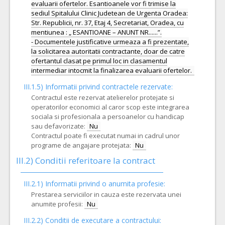
evaluarii ofertelor. Esantioanele vor fi trimise la
sediul Spitalului Clinic Judetean de Urgenta Oradea:
Str. Republicii, nr. 37, Etaj 4, Secretariat, Oradea, cu
mentiunea : „ ESANTIOANE – ANUNT NR......”.
- Documentele justificative urmeaza a fi prezentate,
la solicitarea autoritatii contractante, doar de catre
ofertantul clasat pe primul loc in clasamentul
III.1.5)
Informatii privind contractele rezervate:
Contractul este rezervat atelierelor protejate si
operatorilor economici al caror scop este integrarea
sociala si profesionala a persoanelor cu handicap
sau defavorizate:
Nu
Contractul poate fi executat numai in cadrul unor
programe de angajare protejata:
Nu
III.2)
Conditii referitoare la contract
III.2.1) Informatii privind o anumita profesie:
Prestarea serviciilor in cauza este rezervata unei
anumite profesii:
Nu
III.2.2)
Conditii de executare a contractului: