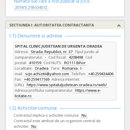
Numarul sub care a fost publicat la JOUE:
2019/S 218-534512
SECTIUNEA I: AUTORITATEA CONTRACTANTA
I.1) Denumire si adrese
SPITAL CLINIC JUDETEAN DE URGENTA ORADEA
Adresa:
Strada: Republicii, nr. 37
Tipul juridic al
cumparatorului:
-
Cod fiscal:
4208498
Cod
postal:
410159
Cod NUTS:
RO111 Bihor
Localitate:
Oradea
Tara:
Romania
E-
mail:
scjo.achizitii@yahoo.com
Telefon:
+40 259434406
Fax:
+40 259417169
Adresa Internet
(URL):
https://www.spitaluljudetean-oradea.ro/web/
Adresa profilului cumparatorului:
https://www.e-
licitatie.ro
I.2) Achizitie comuna
Contractul implica o achizitie comuna:
Nu
Contractul este atribuit de un organism central de
achizitie:
Nu