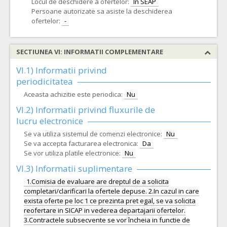
Locul de deschidere a ofertelor:
In SEAP
Persoane autorizate sa asiste la deschiderea
ofertelor:
-
SECTIUNEA VI: INFORMATII COMPLEMENTARE
VI.1) Informatii privind
periodicitatea
Aceasta achizitie este periodica:
Nu
VI.2) Informatii privind fluxurile de
lucru electronice
Se va utiliza sistemul de comenzi electronice:
Nu
Se va accepta facturarea electronica:
Da
Se vor utiliza platile electronice:
Nu
VI.3) Informatii suplimentare
1.Comisia de evaluare are dreptul de a solicita
completari/clarificari la ofertele depuse. 2.In cazul in care
exista oferte pe loc 1 ce prezinta pret egal, se va solicita
reofertare in SICAP in vederea departajarii ofertelor.
3.Contractele subsecvente se vor încheia in functie de