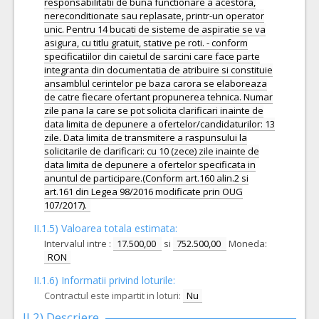
responsabilitatii de buna functionare a acestora,
nereconditionate sau replasate, printr-un operator
unic. Pentru 14 bucati de sisteme de aspiratie se va
asigura, cu titlu gratuit, stative pe roti. - conform
specificatiilor din caietul de sarcini care face parte
integranta din documentatia de atribuire si constituie
ansamblul cerintelor pe baza carora se elaboreaza
de catre fiecare ofertant propunerea tehnica. Numar
zile pana la care se pot solicita clarificari inainte de
data limita de depunere a ofertelor/candidaturilor: 13
zile. Data limita de transmitere a raspunsului la
solicitarile de clarificari: cu 10 (zece) zile inainte de
data limita de depunere a ofertelor specificata in
anuntul de participare.(Conform art.160 alin.2 si
art.161 din Legea 98/2016 modificate prin OUG
107/2017).
II.1.5) Valoarea totala estimata:
Intervalul intre :
17.500,00
si
752.500,00
Moneda:
RON
II.1.6) Informatii privind loturile:
Contractul este impartit in loturi:
Nu
II.2) Descriere