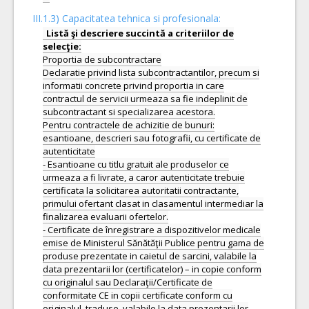
III.1.3) Capacitatea tehnica si profesionala:
Listă şi descriere succintă a criteriilor de
Proportia de subcontractare
Declaratie privind lista subcontractantilor, precum si
informatii concrete privind proportia in care
contractul de servicii urmeaza sa fie indeplinit de
subcontractant si specializarea acestora.
Pentru contractele de achizitie de bunuri:
esantioane, descrieri sau fotografii, cu certificate de
autenticitate
- Esantioane cu titlu gratuit ale produselor ce
urmeaza a fi livrate, a caror autenticitate trebuie
certificata la solicitarea autoritatii contractante,
primului ofertant clasat in clasamentul intermediar la
finalizarea evaluarii ofertelor.
- Certificate de înregistrare a dispozitivelor medicale
emise de Ministerul Sănătăţii Publice pentru gama de
produse prezentate in caietul de sarcini, valabile la
data prezentarii lor (certificatelor) – in copie conform
cu originalul sau Declaraţii/Certificate de
conformitate CE in copii certificate conform cu
originalul, traduse, valabile la data prezentarii lor