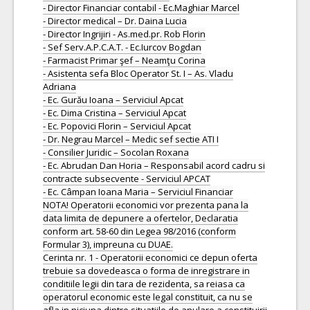
- Director Financiar contabil - Ec.Maghiar Marcel
- Director medical – Dr. Daina Lucia
- Director Ingrijiri - As.med.pr. Rob Florin
- Sef Serv.A.P.C.A.T. - Ec.Iurcov Bogdan
- Farmacist Primar şef – Neamţu Corina
- Asistenta sefa Bloc Operator St. I – As. Vladu
Adriana
- Ec. Gurău Ioana – Serviciul Apcat
- Ec. Dima Cristina – Serviciul Apcat
- Ec. Popovici Florin – Serviciul Apcat
- Dr. Negrau Marcel – Medic sef sectie ATI I
- Consilier Juridic – Socolan Roxana
- Ec. Abrudan Dan Horia – Responsabil acord cadru si
contracte subsecvente - Serviciul APCAT
- Ec. Câmpan Ioana Maria – Serviciul Financiar
NOTA! Operatorii economici vor prezenta pana la
data limita de depunere a ofertelor, Declaratia
conform art. 58-60 din Legea 98/2016 (conform
Formular 3), impreuna cu DUAE.
Cerinta nr. 1 - Operatorii economici ce depun oferta
trebuie sa dovedeasca o forma de inregistrare in
conditiile legii din tara de rezidenta, sa reiasa ca
operatorul economic este legal constituit, ca nu se