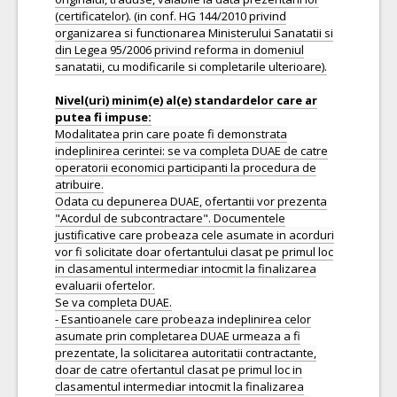
(certificatelor). (in conf. HG 144/2010 privind
organizarea si functionarea Ministerului Sanatatii si
din Legea 95/2006 privind reforma in domeniul
sanatatii, cu modificarile si completarile ulterioare).
Nivel(uri) minim(e) al(e) standardelor care ar
Modalitatea prin care poate fi demonstrata
indeplinirea cerintei: se va completa DUAE de catre
operatorii economici participanti la procedura de
atribuire.
Odata cu depunerea DUAE, ofertantii vor prezenta
"Acordul de subcontractare". Documentele
justificative care probeaza cele asumate in acorduri
vor fi solicitate doar ofertantului clasat pe primul loc
in clasamentul intermediar intocmit la finalizarea
evaluarii ofertelor.
Se va completa DUAE.
- Esantioanele care probeaza indeplinirea celor
asumate prin completarea DUAE urmeaza a fi
prezentate, la solicitarea autoritatii contractante,
doar de catre ofertantul clasat pe primul loc in
clasamentul intermediar intocmit la finalizarea