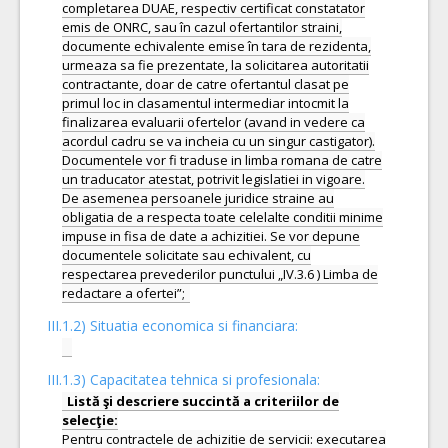
completarea DUAE, respectiv certificat constatator
emis de ONRC, sau în cazul ofertantilor straini,
documente echivalente emise în tara de rezidenta,
urmeaza sa fie prezentate, la solicitarea autoritatii
contractante, doar de catre ofertantul clasat pe
primul loc in clasamentul intermediar intocmit la
finalizarea evaluarii ofertelor (avand in vedere ca
acordul cadru se va incheia cu un singur castigator).
Documentele vor fi traduse in limba romana de catre
un traducator atestat, potrivit legislatiei in vigoare.
De asemenea persoanele juridice straine au
obligatia de a respecta toate celelalte conditii minime
impuse in fisa de date a achizitiei. Se vor depune
documentele solicitate sau echivalent, cu
respectarea prevederilor punctului „IV.3.6 ) Limba de
III.1.2) Situatia economica si financiara:
III.1.3) Capacitatea tehnica si profesionala:
Listă şi descriere succintă a criteriilor de
Pentru contractele de achizitie de servicii: executarea