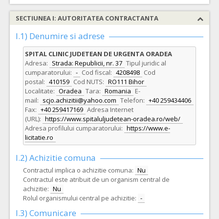
SECTIUNEA I: AUTORITATEA CONTRACTANTA
I.1) Denumire si adrese
SPITAL CLINIC JUDETEAN DE URGENTA ORADEA
Adresa:
Strada: Republicii, nr. 37
Tipul juridic al
cumparatorului:
-
Cod fiscal:
4208498
Cod
postal:
410159
Cod NUTS:
RO111 Bihor
Localitate:
Oradea
Tara:
Romania
E-
mail:
scjo.achizitii@yahoo.com
Telefon:
+40 259434406
Fax:
+40 259417169
Adresa Internet
(URL):
https://www.spitaluljudetean-oradea.ro/web/
Adresa profilului cumparatorului:
https://www.e-
licitatie.ro
I.2) Achizitie comuna
Contractul implica o achizitie comuna:
Nu
Contractul este atribuit de un organism central de
achizitie:
Nu
Rolul organismului central pe achizitie:
-
I.3) Comunicare