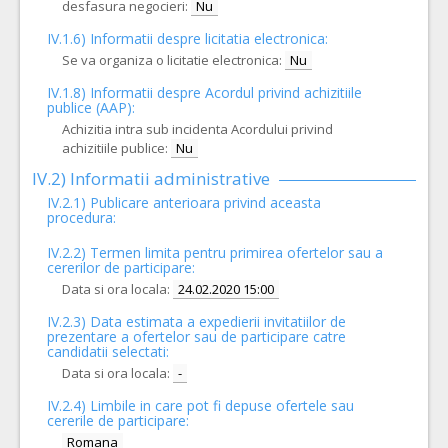
desfasura negocieri:
Nu
IV.1.6) Informatii despre licitatia electronica:
Se va organiza o licitatie electronica:
Nu
IV.1.8) Informatii despre Acordul privind achizitiile
publice (AAP):
Achizitia intra sub incidenta Acordului privind
achizitiile publice:
Nu
IV.2) Informatii administrative
IV.2.1) Publicare anterioara privind aceasta
procedura:
IV.2.2) Termen limita pentru primirea ofertelor sau a
cererilor de participare:
Data si ora locala:
24.02.2020 15:00
IV.2.3) Data estimata a expedierii invitatiilor de
prezentare a ofertelor sau de participare catre
candidatii selectati:
Data si ora locala:
-
IV.2.4)
Limbile in care pot fi depuse ofertele sau
cererile de participare:
Romana