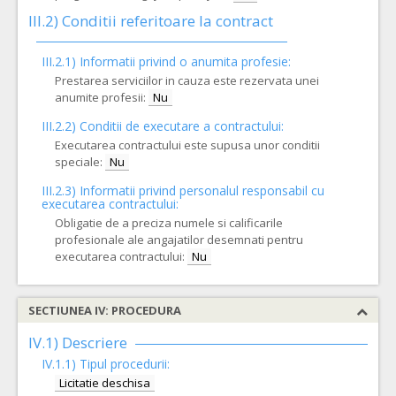
III.2)
Conditii referitoare la contract
III.2.1) Informatii privind o anumita profesie:
Prestarea serviciilor in cauza este rezervata unei
anumite profesii:
Nu
III.2.2)
Conditii de executare a contractului:
Executarea contractului este supusa unor conditii
speciale:
Nu
III.2.3)
Informatii privind personalul responsabil cu
executarea contractului:
Obligatie de a preciza numele si calificarile
profesionale ale angajatilor desemnati pentru
executarea contractului:
Nu
SECTIUNEA IV: PROCEDURA
IV.1) Descriere
IV.1.1) Tipul procedurii:
Licitatie deschisa