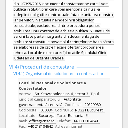
din HG395/2016, documentul constatator pe care il vom
publica in SEAP, prin care vom mentiona ca nu si-a
indeplinit obligatiile contractuale fata de unitatea noastra,
iar pe viitor, in situatia neindeplinirii obligatiilor
contractuale, excluderea dintr-o procedura pentru
atribuirea unui contract de achizitie publica. 6.Caietul de
sarcini face parte integranta din documentaţia de
atribuire si constituie ansamblul cerinţelor pe baza cărora
se elaborează de către fiecare ofertant propunerea
tehnica. Locul de executare: 1) Locatiile Spitalului Clinic
Judetean de Urgenta Oradea
VI.4) Proceduri de contestare
VI.4.1) Organismul de solutionare a contestatiilor:
Consiliul National de Solutionare a
Contestatiilor
Adresa:
Str. Stavropoleos nr. 6, sector 3
Tipul
juridic al cumparatorului:
Autoritate
guvernamentală centrală
Cod fiscal:
20329980
Cod postal:
030084
Cod NUTS:
RO321 Bucuresti
Localitate:
București
Tara:
Romania
E-
mail:
office@cnsc.ro
Telefon:
+40 213104641
Fax:
+40 213104642
Adresa Internet