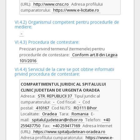
(URL):
http://www.cnsc.ro
Adresa profilului
cumparatorului:
https://www.e-licitatie.ro
VI.4.2) Organismul competent pentru procedurile de
mediere:
-
VI.4.3) Procedura de contestare:
Precizari privind termenul (termenele) pentru
procedurile de contestare:
Conform art.8 din Legea
101/2016
VI.4.4) Serviciul de la care se pot obtine informatii
privind procedura de contestare:
COMPARTIMENTUL JURIDIC AL SPITALULUI
CLINIC JUDETEAN DE URGENTA ORADEA
Adresa:
STR. REPUBLICII 37
Tipul juridic al
cumparatorului:
-
Cod fiscal:
-
Cod
postal:
410167
Cod NUTS:
RO111 Bihor
Localitate:
Oradea
Tara:
Romania
E-
mail:
spitalul.judetean@rdsor.ro
Telefon:
+40
259437750
Fax:
+40 259417169
Adresa Internet
(URL):
https://www.spitaljudetean-oradea.ro
Adresa profilului cumparatorului:
https://www.e-