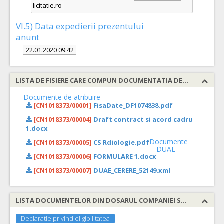
licitatie.ro
VI.5) Data expedierii prezentului
anunt
22.01.2020 09:42
LISTA DE FISIERE CARE COMPUN DOCUMENTATIA DE ATRIBUIRE
Documente de atribuire
[CN1018373/00001]
FisaDate_DF1074838.pdf
[CN1018373/00004]
Draft contract si acord cadru
1.docx
Documente
[CN1018373/00005]
CS Rdiologie.pdf
DUAE
[CN1018373/00006]
FORMULARE 1.docx
[CN1018373/00007]
DUAE_CERERE_52149.xml
LISTA DOCUMENTELOR DIN DOSARUL COMPANIEI SOLICITATE
Declaratie privind eligibilitatea