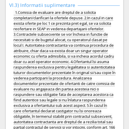
VI.3) Informatii suplimentare
1.Comisia de evaluare are dreptul de a solicita
completari/clarificari la ofertele depuse. 2.In cazul in care
exista oferte pe loc 1 ce prezinta pret egal, se va solicita
reofertare in SEAP in vederea departajarii ofertelor.
3.Contractele subsecvente se vor încheia in functie de
necesitati si de bugetul alocat, cu operatorul clasat pe
locul I. Autoritatea contractanta va continua procedura de
atribuire, chiar daca va exista doar un singur operator
economic cu oferta admisibila, si va incheia acordul cadru
doar cu acel operator economic. 4.Ofertantul îsi asuma
raspunderea exclusiva pentru legalitatea si autenticitatea
tuturor documentelor prezentate în original si/sau copie în
vederea participarii la procedura. Analizarea
documentelor prezentate de ofertanti de catre comisia de
evaluare nu angajeaza din partea acesteia nici o
raspundere sau obligatie fata de acceptarea acestora ca
fiind autentice sau legale si nu înlatura raspunderea
exclusiva a ofertantului sub acest aspect. 5.În cazul în
care ofertantul declarat castigator nu îsi onoreaza
obligatiile, în termenul stabilit prin contractul subsecvent,
autoritatea contractanta are dreptul de a rezilia total sau
partial contractul de servicii si vor intocmi, conform art. 166