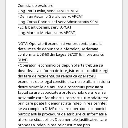
Comisia de evaluare:
- Ing. Paul Emilia, serv. TAM, PC si SU
- Demian Ascanio Gerald, serv. APCAT
- Ing. Corbu Florina, sef serv Administrativ SSM,
- Ec. Bibart Cosmin, serv. APCAT
- Ing. Marzac Marian, serv. APCAT,
NOTA! Operatorii economici vor prezenta pana la
data limita de depunere a ofertelor, Declaratia
conform art. 58-60 din Legea 98/2016, impreuna cu
DUAE.
- Operatorii economici ce depun oferta trebuie sa
dovedeasca o forma de inregistrare in conditiile legii
din tara de rezidenta, sa reiasa ca operatorul
economic este legal constituit, ca nu se afla in niciuna
dintre situatiile de anulare a constituirii precum si
faptul ca are capacitatea profesionala de a realiza
activitatile care fac obiectul contractului. Modalitatea
prin care poate fi demonstrata indeplinirea cerintei:
se va completa DUAE de catre operatorii economici
participanti la procedura de atribuire cu informatiile
aferente situatiei lor. Documentele justificative care
probeaza indeplinirea celor asumate prin