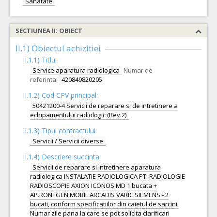
Sanatate
SECTIUNEA II: OBIECT
II.1) Obiectul achizitiei
II.1.1) Titlu:
Service aparatura radiologica
Numar de
referinta:
420849820205
II.1.2) Cod CPV principal:
50421200-4 Servicii de reparare si de intretinere a
echipamentului radiologic (Rev.2)
II.1.3) Tipul contractului:
Servicii / Servicii diverse
II.1.4) Descriere succinta:
Servicii de reparare si intretinere aparatura
radiologica INSTALATIE RADIOLOGICA PT. RADIOLOGIE
RADIOSCOPIE AXION ICONOS MD 1 bucata +
AP.RONTGEN MOBIL ARCADIS VARIC SIEMENS - 2
bucati, conform specificatiilor din caietul de sarcini.
Numar zile pana la care se pot solicita clarificari