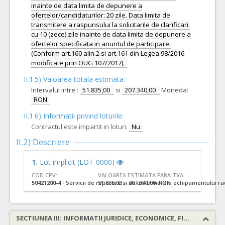
inainte de data limita de depunere a
ofertelor/candidaturilor: 20 zile. Data limita de
transmitere a raspunsului la solicitarile de clarificari:
cu 10 (zece) zile inainte de data limita de depunere a
ofertelor specificata in anuntul de participare.
(Conform art.160 alin.2 si art.161 din Legea 98/2016
modificate prin OUG 107/2017).
II.1.5) Valoarea totala estimata:
Intervalul intre :
51.835,00
si
207.340,00
Moneda:
RON
II.1.6) Informatii privind loturile:
Contractul este impartit in loturi:
Nu
II.2) Descriere
1.
Lot implicit (LOT-0000)
COD CPV:
VALOAREA ESTIMATA FARA TVA:
50421200-4
- Servicii de reparare si de intretinere a echipamentului ra
51.835,00 - 207.340,00 RON
SECTIUNEA III: INFORMATII JURIDICE, ECONOMICE, FINANCIARE SI TEHNICE