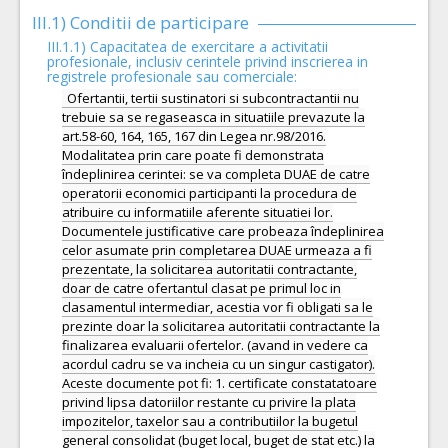
III.1) Conditii de participare
III.1.1) Capacitatea de exercitare a activitatii
profesionale, inclusiv cerintele privind inscrierea in
registrele profesionale sau comerciale:
Ofertantii, tertii sustinatori si subcontractantii nu
trebuie sa se regaseasca in situatiile prevazute la
art.58-60, 164, 165, 167 din Legea nr.98/2016.
Modalitatea prin care poate fi demonstrata
îndeplinirea cerintei: se va completa DUAE de catre
operatorii economici participanti la procedura de
atribuire cu informatiile aferente situatiei lor.
Documentele justificative care probeaza îndeplinirea
celor asumate prin completarea DUAE urmeaza a fi
prezentate, la solicitarea autoritatii contractante,
doar de catre ofertantul clasat pe primul loc in
clasamentul intermediar, acestia vor fi obligati sa le
prezinte doar la solicitarea autoritatii contractante la
finalizarea evaluarii ofertelor. (avand in vedere ca
acordul cadru se va incheia cu un singur castigator).
Aceste documente pot fi: 1. certificate constatatoare
privind lipsa datoriilor restante cu privire la plata
impozitelor, taxelor sau a contributiilor la bugetul
general consolidat (buget local, buget de stat etc.) la