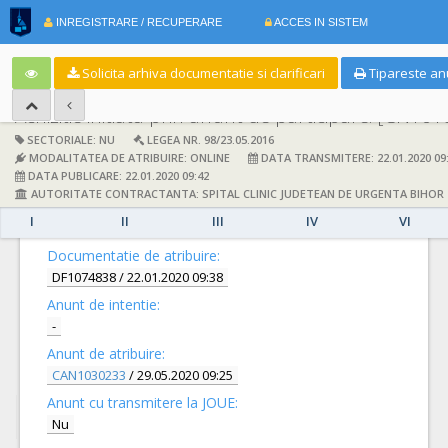
INREGISTRARE / RECUPERARE
ACCES IN SISTEM
RO
Solicita arhiva documentatie si clarificari
Tipareste an
Achizitie initiata prin anunt de participare:
[CN1018
SECTORIALE: NU
LEGEA NR. 98/23.05.2016
MODALITATEA DE ATRIBUIRE: ONLINE
DATA TRANSMITERE: 22.01.2020 09
DATA PUBLICARE: 22.01.2020 09:42
AUTORITATE CONTRACTANTA: SPITAL CLINIC JUDETEAN DE URGENTA BIHOR
I
II
III
IV
VI
DETALII
Documentatie de atribuire:
DF1074838
/ 22.01.2020 09:38
Anunt de intentie:
-
Anunt de atribuire:
CAN1030233
/ 29.05.2020 09:25
Anunt cu transmitere la JOUE:
Nu