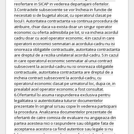
reofertare in SICAP in vederea departajarii ofertelor.
3.Contractele subsecvente se vor încheia in functie de
necesitati si de bugetul alocat, cu operatorul clasat pe
locul I. Autoritatea contractanta va continua procedura de
atribuire, chiar daca va exista doar un singur operator
economic cu oferta admisibila pe lot, si va incheia acordul
cadru doar cu acel operator economic. 4.In cazul in care
operatorii economici semnatari ai acordului-cadru nu isi
onoreaza obligatiile contractuale, autoritatea contractanta
are dreptul de a rezilia unilateral acordul-cadru. 5.In cazul
in care operatorul economic semnatar al unui contract
subsecvent la acordul-cadru nu isi onoreaza obligatiile
contractuale, autoritatea contractanta are dreptul de a
incheia contract subsecvent la acordul-cadru, cu
operatorul economic clasat pe urmatorul loc, dupa ce, in
prealabil acel operator economic a fost consultat.
6.Ofertantul îsi asuma raspunderea exclusiva pentru
legalitatea si autenticitatea tuturor documentelor
prezentate în original si/sau copie în vederea participarii
la procedura. Analizarea documentelor prezentate de
ofertanti de catre comisia de evaluare nu angajeaza din
partea acesteia nici o raspundere sau obligatie fata de
acceptarea acestora ca fiind autentice sau legale si nu