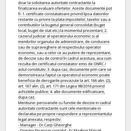
doar la solicitarea autoritatii contractante la
finalizarea evaluarii ofertelor. Aceste documente pot
fi: 1. certificate constatatoare privind lipsa datoriilor
restante cu privire la plata impozitelor, taxelor sau a
contributiilor la bugetul general consolidat (buget
local, buget de stat etc.) la momentul prezentarii; 2.
cazierul judiciar al operatorului economic si al
membrilor organului de administrare, de conducere
sau de supraveghere al respectivului operator
economic, sau a celor ce au putere de reprezentare,
de decizie sau de control în cadrul acestuia, asa cum
rezulta din certificatul constatator emis de ONRC /
actul constitutiv; 3. dupa caz, documente prin care se
demonstreaza faptul ca operatorul economic poate
beneficia de derogarile prevazute la art. 166 alin. (2),
art. 167 alin. (2), art. 171 din Legea 98/2016 privind
achizitiile publice; 4. alte documente edificatoare,
dupa caz.
Mentiune: persoanele cu functie de decizie in cadrul
autoritatii contractante sunt cele mentionate in
declaratia pe proprie raspundere a reprezentantului
legal anexata, respectiv:
- Manager - Dr.Carp Gheorghe
- Director Financiar contabil - Ec.Maghiar Marcel