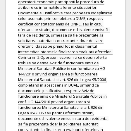
operatorii economici participanti la procedura de
atribuire cu informatiile aferente situatiei lor.
Documentele justificative care probeaza indeplinirea
celor asumate prin completarea DUAE, respectiv
certificat constatator emis de ONRC, sau în cazul
ofertantilor straini, documente echivalente emise în
tara de rezidenta, urmeaza sa fie prezentate, la
solicitarea autoritatii contractante, doar de catre
ofertantii clasati pe primul loc in clasamentul
intermediar intocmit la finalizarea evaluarii ofertelor .
Cerinta nr. 2 Operatorii economici ce depun oferta
trebuie sa detina Aviz de functionare emis de
Ministerul Sanatatii Publice in conformitate cu HG
144/2010 privind organizarea si functionarea
Ministerului Sanatatii si art. 926 din Legea 95/2006,
completand in acest sens in DUAE, urmand ca
documentele justificative, respectiv Aviz de
functionare emis de Ministerul Sanatatii Publice in
conf. HG 144/2010 privind organizarea si
functionarea Ministerului Sanatatii si art. 926 din
Legea 95/2006 sau pentru ofertantii straini,
documente echivalente emise in tara de rezidenta,
sa fie prezentate doar la solicitarea autoritatii
contractante la finalizarea evaluarii ofertelor. In