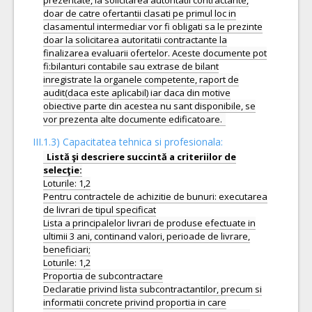
prezentate, la solicitarea autoritatii contractante,
doar de catre ofertantii clasati pe primul loc in
clasamentul intermediar vor fi obligati sa le prezinte
doar la solicitarea autoritatii contractante la
finalizarea evaluarii ofertelor. Aceste documente pot
fi:bilanturi contabile sau extrase de bilant
inregistrate la organele competente, raport de
audit(daca este aplicabil) iar daca din motive
obiective parte din acestea nu sant disponibile, se
III.1.3) Capacitatea tehnica si profesionala:
Listă şi descriere succintă a criteriilor de
Loturile: 1,2
Pentru contractele de achizitie de bunuri: executarea
de livrari de tipul specificat
Lista a principalelor livrari de produse efectuate in
ultimii 3 ani, continand valori, perioade de livrare,
beneficiari;
Loturile: 1,2
Proportia de subcontractare
Declaratie privind lista subcontractantilor, precum si
informatii concrete privind proportia in care