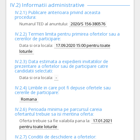
IV.2) Informatii administrative
IV.2.1) Publicare anterioara privind aceasta
procedura:
Numarul TED al anuntului:
2020/S 156-380576
IV.2.2) Termen limita pentru primirea ofertelor sau a
cererilor de participare:
Data si ora locala:
17.09.2020 15:00 pentru toate
loturile
IV.2.3) Data estimata a expedierii invitatiilor de
prezentare a ofertelor sau de participare catre
candidatii selectati:
Data si ora locala:
-
IV.2.4)
Limbile in care pot fi depuse ofertele sau
cererile de participare:
Romana
IV.2.6) Perioada minima pe parcursul careia
ofertantul trebuie sa isi mentina oferta:
Oferta trebuie sa fie valabila pana la:
17.01.2021
pentru toate loturile
IV.2.7) Conditii de deschidere a ofertelor: