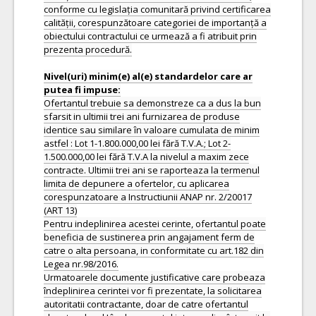
conforme cu legislația comunitară privind certificarea
calității, corespunzătoare categoriei de importanță a
obiectului contractului ce urmează a fi atribuit prin
prezenta procedură.
Nivel(uri) minim(e) al(e) standardelor care ar
Ofertantul trebuie sa demonstreze ca a dus la bun
sfarsit in ultimii trei ani furnizarea de produse
identice sau similare în valoare cumulata de minim
astfel : Lot 1-1.800.000,00 lei fără T.V.A.; Lot 2-
1.500.000,00 lei fără T.V.A la nivelul a maxim zece
contracte. Ultimii trei ani se raporteaza la termenul
limita de depunere a ofertelor, cu aplicarea
corespunzatoare a Instructiunii ANAP nr. 2/20017
(ART 13)
Pentru indeplinirea acestei cerinte, ofertantul poate
beneficia de sustinerea prin angajament ferm de
catre o alta persoana, in conformitate cu art.182 din
Legea nr.98/2016.
Urmatoarele documente justificative care probeaza
îndeplinirea cerintei vor fi prezentate, la solicitarea
autoritatii contractante, doar de catre ofertantul