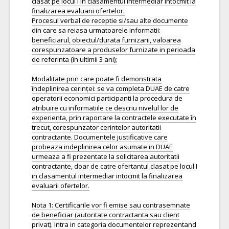
clasat pe locul I în clasamentul intermediar întocmit la
finalizarea evaluarii ofertelor.
Procesul verbal de receptie si/sau alte documente
din care sa reiasa urmatoarele informatii:
beneficiarul, obiectul/durata furnizarii, valoarea
corespunzatoare a produselor furnizate in perioada
de referinta (în ultimii 3 ani);
Modalitate prin care poate fi demonstrata
îndeplinirea cerinței: se va completa DUAE de catre
operatorii economici participanti la procedura de
atribuire cu informatiile ce descriu nivelul lor de
experienta, prin raportare la contractele executate în
trecut, corespunzator cerintelor autoritatii
contractante. Documentele justificative care
probeaza indeplinirea celor asumate in DUAE
urmeaza a fi prezentate la solicitarea autoritatii
contractante, doar de catre ofertantul clasat pe locul I
in clasamentul intermediar intocmit la finalizarea
evaluarii ofertelor.
Nota 1: Certificarile vor fi emise sau contrasemnate
de beneficiar (autoritate contractanta sau client
privat). Intra in categoria documentelor reprezentand