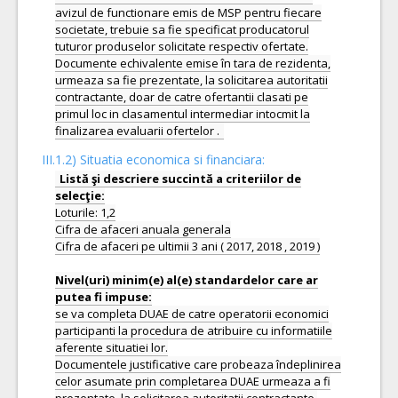
avizul de functionare emis de MSP pentru fiecare
societate, trebuie sa fie specificat producatorul
tuturor produselor solicitate respectiv ofertate.
Documente echivalente emise în tara de rezidenta,
urmeaza sa fie prezentate, la solicitarea autoritatii
contractante, doar de catre ofertantii clasati pe
primul loc in clasamentul intermediar intocmit la
III.1.2) Situatia economica si financiara:
Listă şi descriere succintă a criteriilor de
Loturile: 1,2
Cifra de afaceri anuala generala
Cifra de afaceri pe ultimii 3 ani ( 2017, 2018 , 2019 )
Nivel(uri) minim(e) al(e) standardelor care ar
se va completa DUAE de catre operatorii economici
participanti la procedura de atribuire cu informatiile
aferente situatiei lor.
Documentele justificative care probeaza îndeplinirea
celor asumate prin completarea DUAE urmeaza a fi