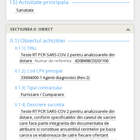
I.5)
Activitate principala
Sanatate
SECTIUNEA II: OBIECT
II.1) Obiectul achizitiei
II.1.1) Titlu:
Teste RT PCR SARS-COV 2 pentru analizoarele din
dotare
Numar de referinta:
4208498/2020/106
II.1.2) Cod CPV principal:
33694000-1 Agenti diagnostici (Rev.2)
II.1.3) Tipul contractului:
Furnizare / Cumparare
II.1.4) Descriere succinta:
Teste RT PCR SARS-COV 2 pentru analizoarele din
dotare, conform specificatiilor din caietul de sarcini
care face parte integranta din documentatia de
atribuire si constituie ansamblul cerintelor pe baza
carora se elaboreaza de catre fiecare ofertant