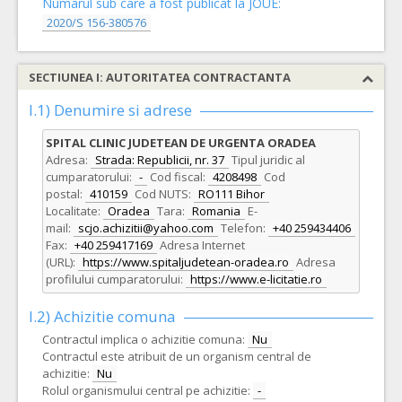
Numarul sub care a fost publicat la JOUE:
2020/S 156-380576
SECTIUNEA I: AUTORITATEA CONTRACTANTA
I.1) Denumire si adrese
SPITAL CLINIC JUDETEAN DE URGENTA ORADEA
Adresa:
Strada: Republicii, nr. 37
Tipul juridic al
cumparatorului:
-
Cod fiscal:
4208498
Cod
postal:
410159
Cod NUTS:
RO111 Bihor
Localitate:
Oradea
Tara:
Romania
E-
mail:
scjo.achizitii@yahoo.com
Telefon:
+40 259434406
Fax:
+40 259417169
Adresa Internet
(URL):
https://www.spitaljudetean-oradea.ro
Adresa
profilului cumparatorului:
https://www.e-licitatie.ro
I.2) Achizitie comuna
Contractul implica o achizitie comuna:
Nu
Contractul este atribuit de un organism central de
achizitie:
Nu
Rolul organismului central pe achizitie:
-