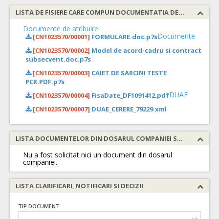
LISTA DE FISIERE CARE COMPUN DOCUMENTATIA DE ATRIBUIRE
Documente de atribuire
Documente
[CN1023570/00001]
FORMULARE.doc.p7s
[CN1023570/00002]
Model de acord-cadru si contract
subsecvent.doc.p7s
[CN1023570/00003]
CAIET DE SARCINI TESTE
PCR.PDF.p7s
DUAE
[CN1023570/00004]
FisaDate_DF1091412.pdf
[CN1023570/00007]
DUAE_CERERE_79229.xml
LISTA DOCUMENTELOR DIN DOSARUL COMPANIEI SOLICITATE
Nu a fost solicitat nici un document din dosarul
companiei.
LISTA CLARIFICARI, NOTIFICARI SI DECIZII
TIP DOCUMENT