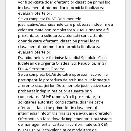
vor fi solicitate doar ofertantilor clasati pe primul loc
in clasamentul intermediar intocmit la finalizarea
evaluarii ofertelor .
Se va completa DUAE. Documentele
justificative/esantioanele care probeaza indeplinirea
celor asumate prin completarea DUAE urmeaza a fi
prezentate, la solicitarea autoritatii contractante,
doar de catre ofertantii clasati pe primul loc in
clasamentul intermediar intocmit la finalizarea
evaluarii ofertelor.
Esantioanele vor fi trimise la sediul Spitalului Clinic
Judetean de Urgenta Oradea: Str. Republicii, nr. 37,
Etaj 4, Secretariat, Oradea.
Se va completa DUAE de către operatorii economici
participanți la procedura de atribuire cu informațiile
aferente situației lor. Documentele justificative care
probează îndeplinirea celor asumate prin
completarea DUAE urmează a fi prezentate, la
solicitarea autoritatii contractante, doar de catre
ofertantii clasati pe primul loc in clasamentul
intermediar intocmit la finalizarea evaluarii ofertelor.
Ofertantul va face dovada implementarii unui sistem
de management al calitatii in conformitate cu SR EN
ISO 9001 SAU echivalent iar ca modalitate de