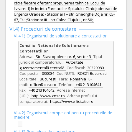
către fiecare ofertant propunerea tehnica. Locul de
livrare: 1) In incinta Farmaciilor Spitalului Clinic Judetean de
Urgenta Oradea: - Stationar I – str. Gheorghe Doja nr. 65-
67, Et.1;Stationar III – str.Calea Clujului , nr.50;
VI.4) Proceduri de contestare
VI.4.1) Organismul de solutionare a contestatiilor:
Consiliul National de Solutionare a
Contestatiilor
Adresa:
Str. Stavropoleos nr. 6, sector 3
Tipul
juridic al cumparatorului:
Autoritate
guvernamentală centrală
Cod fiscal:
20329980
Cod postal:
030084
Cod NUTS:
RO321 Bucuresti
Localitate:
București
Tara:
Romania
E-
mail:
office@cnsc.ro
Telefon:
+40 213104641
Fax:
+40 213104642
Adresa Internet
(URL):
http://www.cnsc.ro
Adresa profilului
cumparatorului:
https://www.e-licitatie.ro
VI.4.2) Organismul competent pentru procedurile de
mediere:
-
VI.4.3) Procedura de contestare: