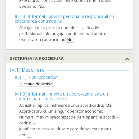
Executarea contractului este supusa unor conditii
speciale:
Nu
III.2.3)
Informatii privind personalul responsabil cu
executarea contractului:
Obligatie de a preciza numele si calificarile
profesionale ale angajatilor desemnati pentru
executarea contractului:
Nu
SECTIUNEA IV: PROCEDURA
IV.1) Descriere
IV.1.1) Tipul procedurii:
Licitatie deschisa
IV.1.3) Informatii privind un acord-cadru sau un
sistem dinamic de achizitii:
Achizitia implica incheierea unui acord-cadru:
Da
Acord-cadru cu un singur operator economic
Numarul maxim preconizat de participanti la acordul-
cadru:
-
Justificarea oricarei durate care depaseste patru
ani:
-