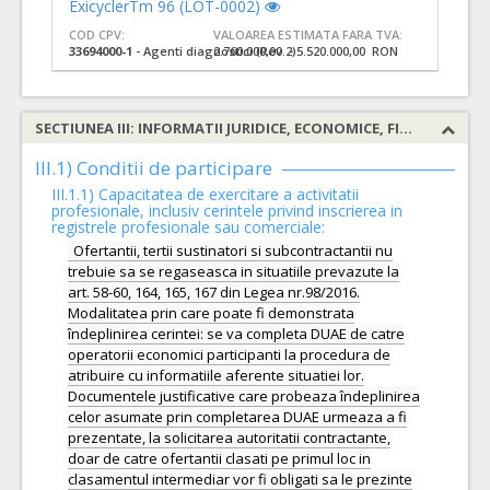
ExicyclerTm 96 (LOT-0002)
COD CPV:
VALOAREA ESTIMATA FARA TVA:
33694000-1
- Agenti diagnostici (Rev.2)
2.760.000,00 - 5.520.000,00 RON
SECTIUNEA III: INFORMATII JURIDICE, ECONOMICE, FINANCIARE SI TEHNICE
III.1) Conditii de participare
III.1.1) Capacitatea de exercitare a activitatii
profesionale, inclusiv cerintele privind inscrierea in
registrele profesionale sau comerciale:
Ofertantii, tertii sustinatori si subcontractantii nu
trebuie sa se regaseasca in situatiile prevazute la
art. 58-60, 164, 165, 167 din Legea nr.98/2016.
Modalitatea prin care poate fi demonstrata
îndeplinirea cerintei: se va completa DUAE de catre
operatorii economici participanti la procedura de
atribuire cu informatiile aferente situatiei lor.
Documentele justificative care probeaza îndeplinirea
celor asumate prin completarea DUAE urmeaza a fi
prezentate, la solicitarea autoritatii contractante,
doar de catre ofertantii clasati pe primul loc in
clasamentul intermediar vor fi obligati sa le prezinte