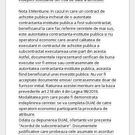
Nota 3:Mentiune: In cazul in care un contract de
achizitie publica incheiat de o autoritate
contractanta-institutie publica a fost subcontractat,
beneficiarul la care fac referire cerintele de mai sus,
este autoritatea contractanta-institutie publica si nu
operatorul economic care avand calitatea de
executant in contractul de achizitie publica a
subcontractat executareaa unei part din acesta.
Astfel, documentele reprezentand cerificari de buna
executie vor fi emise sau contrasemnate de
autoritatea contractanta-institutie publica, aceasta
fiind beneficiarul unei investitii publice. Nu vor fi
acceptate documente emise/ contrasemnate doar de
furnizor initial. Ratiunea acestei mentiuni are la baza
prevederile art 218 alin 4 din Legea 98/2016.
Modalitatea prin care poate fi demonstrata
indeplinirea cerintei: se va completa DUAE de catre
operatorii economici participanti la procedura de
atribuire.
Odata cu depunerea DUAE, ofertantii vor prezenta
"Acordul de subcontractare". Documentele
justificative care probeaza cele asumate in acorduri