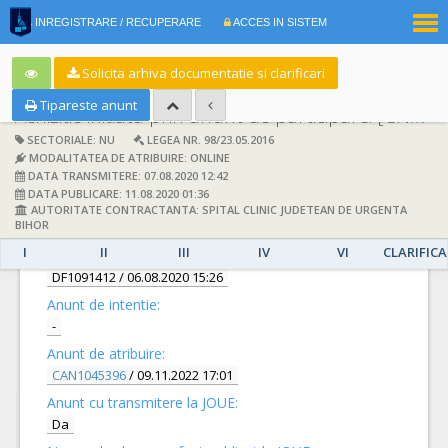
|
INREGISTRARE / RECUPERARE
ACCES IN SISTEM
RO
EN
Solicita arhiva documentatie si clarificari
Tipareste anunt
Achizitie initiata prin anunt de participare:
[CN1023570] -
SECTORIALE: NU
LEGEA NR. 98/23.05.2016
MODALITATEA DE ATRIBUIRE: ONLINE
DATA TRANSMITERE: 07.08.2020 12:42
DATA PUBLICARE: 11.08.2020 01:36
AUTORITATE CONTRACTANTA: SPITAL CLINIC JUDETEAN DE URGENTA
DETALII
BIHOR
I
II
III
IV
VI
CLARIFICA
Documentatie de atribuire:
DF1091412
/ 06.08.2020 15:26
Anunt de intentie:
-
Anunt de atribuire:
CAN1045396
/ 09.11.2022 17:01
Anunt cu transmitere la JOUE:
Da