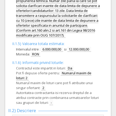
propunerea tehnica. Numar zile pana la care se pot
solicita clarificari inainte de data limita de depunere a
ofertelor/candidaturilor: 13 zile. Data limita de
transmitere a raspunsului la solicitarile de clarificari:
cu 10 (zece) zile inainte de data limita de depunere a
ofertelor specificata in anuntul de participare.
(Conform art.160 alin.2 si art.161 din Legea 98/2016
modificate prin OUG 107/2017).
II.1.5) Valoarea totala estimata:
Intervalul intre :
6.000.000,00
si
12.000.000,00
Moneda:
RON
II.1.6) Informatii privind loturile:
Contractul este impartit in loturi:
Da
Pot fi depuse oferte pentru:
Numarul maxim de
loturi: 2
Numarul maxim de loturi care pot fi atribuite unui
singur ofertant:
2
Autoritatea contractanta isi rezerva dreptul de a
atribui contracte prin combinarea urmatoarelor loturi
sau grupuri de loturi:
-
II.2) Descriere