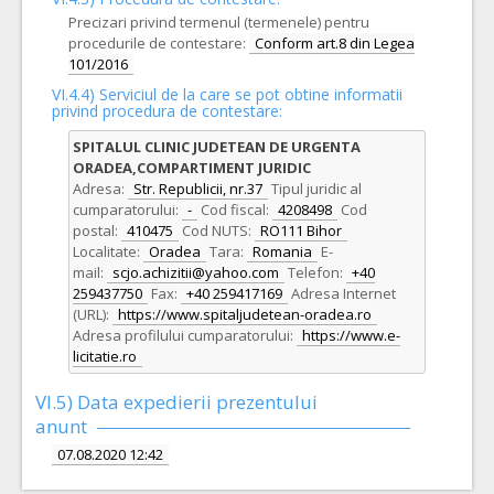
Precizari privind termenul (termenele) pentru
procedurile de contestare:
Conform art.8 din Legea
101/2016
VI.4.4) Serviciul de la care se pot obtine informatii
privind procedura de contestare:
SPITALUL CLINIC JUDETEAN DE URGENTA
ORADEA,COMPARTIMENT JURIDIC
Adresa:
Str. Republicii, nr.37
Tipul juridic al
cumparatorului:
-
Cod fiscal:
4208498
Cod
postal:
410475
Cod NUTS:
RO111 Bihor
Localitate:
Oradea
Tara:
Romania
E-
mail:
scjo.achizitii@yahoo.com
Telefon:
+40
259437750
Fax:
+40 259417169
Adresa Internet
(URL):
https://www.spitaljudetean-oradea.ro
Adresa profilului cumparatorului:
https://www.e-
licitatie.ro
VI.5) Data expedierii prezentului
anunt
07.08.2020 12:42