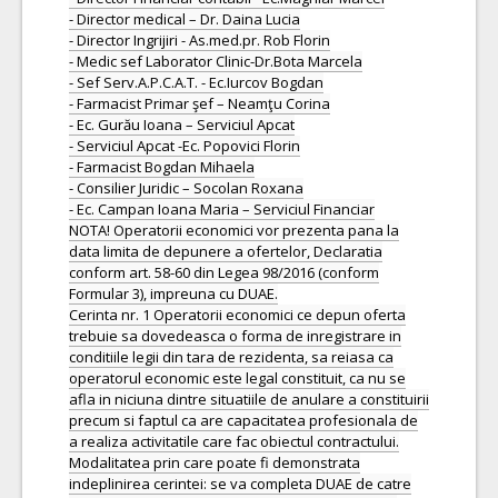
- Director medical – Dr. Daina Lucia
- Director Ingrijiri - As.med.pr. Rob Florin
- Medic sef Laborator Clinic-Dr.Bota Marcela
- Sef Serv.A.P.C.A.T. - Ec.Iurcov Bogdan
- Farmacist Primar şef – Neamţu Corina
- Ec. Gurău Ioana – Serviciul Apcat
- Serviciul Apcat -Ec. Popovici Florin
- Farmacist Bogdan Mihaela
- Consilier Juridic – Socolan Roxana
- Ec. Campan Ioana Maria – Serviciul Financiar
NOTA! Operatorii economici vor prezenta pana la
data limita de depunere a ofertelor, Declaratia
conform art. 58-60 din Legea 98/2016 (conform
Formular 3), impreuna cu DUAE.
Cerinta nr. 1 Operatorii economici ce depun oferta
trebuie sa dovedeasca o forma de inregistrare in
conditiile legii din tara de rezidenta, sa reiasa ca
operatorul economic este legal constituit, ca nu se
afla in niciuna dintre situatiile de anulare a constituirii
precum si faptul ca are capacitatea profesionala de
a realiza activitatile care fac obiectul contractului.
Modalitatea prin care poate fi demonstrata
indeplinirea cerintei: se va completa DUAE de catre