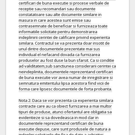
certificari de buna executie si procese verbale de
receptie sau recomandari sau documente
constatatoare sau alte documente similare in
masura in care acestea sunt emise sau
contrasemnate de beneficiar si furnizeaza toate
informatiile solicitate pentru demonstrarea
indeplinirii cerintei de calificare privind experienta
similara. Contractul se va prezenta doar insotit de
unul dintre documentele prezentate mai sus
individual el nefacand dovada ca furnizarea
produselor au fost duse la bun sfarsit. Ca si conditie
ad validitatem,sub sanctiunea considerarii cerintei ca
neindeplinita, documentele reprezentand certificari
de buna executie vor avea numar de inregistrare si
semnatura emitentului lipsa acestora fiind vicii de
forma care lipsesc documentele de forta probanta.
Nota 2: Daca se vor prezenta ca experienta similara
contracte care au ca obiect furnizarea a mai multor
tipuri de produse, atunci ofertantul are obligatia sa
evidentieze si sa dovedeasca in mod clar in
documentele reprezentand certificari de buna
executie depuse, care sunt produsele de natura a
indeplini solicitarile din fisa de date a achizitiei.