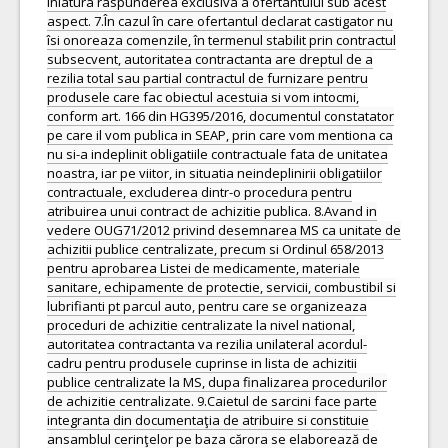
înlatura raspunderea exclusiva a ofertantului sub acest
aspect. 7.În cazul în care ofertantul declarat castigator nu
îsi onoreaza comenzile, în termenul stabilit prin contractul
subsecvent, autoritatea contractanta are dreptul de a
rezilia total sau partial contractul de furnizare pentru
produsele care fac obiectul acestuia si vom intocmi,
conform art. 166 din HG395/2016, documentul constatator
pe care il vom publica in SEAP, prin care vom mentiona ca
nu si-a indeplinit obligatiile contractuale fata de unitatea
noastra, iar pe viitor, in situatia neindeplinirii obligatiilor
contractuale, excluderea dintr-o procedura pentru
atribuirea unui contract de achizitie publica. 8.Avand in
vedere OUG71/2012 privind desemnarea MS ca unitate de
achizitii publice centralizate, precum si Ordinul 658/2013
pentru aprobarea Listei de medicamente, materiale
sanitare, echipamente de protectie, servicii, combustibil si
lubrifianti pt parcul auto, pentru care se organizeaza
proceduri de achizitie centralizate la nivel national,
autoritatea contractanta va rezilia unilateral acordul-
cadru pentru produsele cuprinse in lista de achizitii
publice centralizate la MS, dupa finalizarea procedurilor
de achizitie centralizate. 9.Caietul de sarcini face parte
integranta din documentaţia de atribuire si constituie
ansamblul cerinţelor pe baza cărora se elaborează de