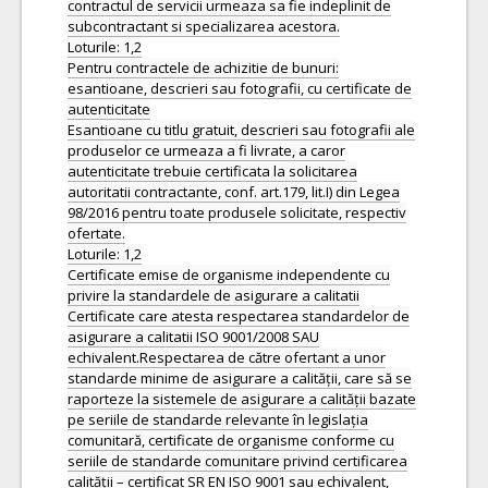
contractul de servicii urmeaza sa fie indeplinit de
subcontractant si specializarea acestora.
Loturile: 1,2
Pentru contractele de achizitie de bunuri:
esantioane, descrieri sau fotografii, cu certificate de
autenticitate
Esantioane cu titlu gratuit, descrieri sau fotografii ale
produselor ce urmeaza a fi livrate, a caror
autenticitate trebuie certificata la solicitarea
autoritatii contractante, conf. art.179, lit.I) din Legea
98/2016 pentru toate produsele solicitate, respectiv
ofertate.
Loturile: 1,2
Certificate emise de organisme independente cu
privire la standardele de asigurare a calitatii
Certificate care atesta respectarea standardelor de
asigurare a calitatii ISO 9001/2008 SAU
echivalent.Respectarea de către ofertant a unor
standarde minime de asigurare a calității, care să se
raporteze la sistemele de asigurare a calității bazate
pe seriile de standarde relevante în legislația
comunitară, certificate de organisme conforme cu
seriile de standarde comunitare privind certificarea
calității – certificat SR EN ISO 9001 sau echivalent,