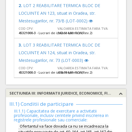
2.
LOT 2 REABILITARE TERMICA BLOC DE
LOCUINTE AN 123, situat in Oradea, str.
Mestesugarilor, nr. 73/B (LOT-0002)
COD CPV:
VALOAREA ESTIMATA FARA TVA:
45321000-3
- Lucrari de izolare termica (Rev.2)
342.614,86 RON
3.
LOT 3 REABILITARE TERMICA BLOC DE
LOCUINTE AN 124, situat in Oradea, str.
Mestesugarilor, nr. 73 (LOT-0003)
COD CPV:
VALOAREA ESTIMATA FARA TVA:
45321000-3
- Lucrari de izolare termica (Rev.2)
418.784,81 RON
SECTIUNEA III: INFORMATII JURIDICE, ECONOMICE, FINANCIARE SI TEHNICE
III.1) Conditii de participare
III.1.1) Capacitatea de exercitare a activitatii
profesionale, inclusiv cerintele privind inscrierea in
registrele profesionale sau comerciale:
Ofertantul va face dovada ca nu se incadreaza la
situatiile prevazute de art. 60, 164, art 165, art.167 din