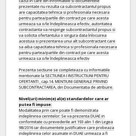
cazul în care din informatiile si documentele
prezentate nu rezulta ca subcontractantul propus
are capacitatea tehnica si profesionala necesara
pentru partea/partile din contract pe care acesta
urmeaza sa o/le îndeplineasca efectiv, autoritatea
contractanta va respinge subcontractantul propus si
va solicita ofertantului o singura data înlocuirea
acestuia si prezentarea unui alt subcontractant care
sa aiba capacitatea tehnica si profesionala necesara
pentru partea/partile din contract pe care acesta
urmeaza sa o/le îndeplineasca efectiv
Prezenta sectiune se completeaza cu informatiile
mentionate la SECTIUNEA I INSTRUCTIUNI PENTRU
OFERTANTI , cap.14. MENTIUNI GENERALE PRIVIND
SUBCONTRACTAREA, din Documentatia de atribuire.
Nivel(uri) minim(e) al(e) standardelor care ar
Modalitatea prin care poate fi demonstrata
indeplinirea cerintelor: Se va prezenta DUAE in
conformitate cu prevederile art 193 alin 1 din Legea
98/2016 iar documentele justificative care probeaza
indeplinirea celor asumate in DUAE urmeaza a fi