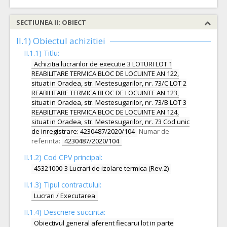
SECTIUNEA II: OBIECT
II.1) Obiectul achizitiei
II.1.1) Titlu:
Achizitia lucrarilor de executie 3 LOTURI LOT 1
REABILITARE TERMICA BLOC DE LOCUINTE AN 122,
situat in Oradea, str. Mestesugarilor, nr. 73/C LOT 2
REABILITARE TERMICA BLOC DE LOCUINTE AN 123,
situat in Oradea, str. Mestesugarilor, nr. 73/B LOT 3
REABILITARE TERMICA BLOC DE LOCUINTE AN 124,
situat in Oradea, str. Mestesugarilor, nr. 73 Cod unic
de inregistrare: 4230487/2020/104
Numar de
referinta:
4230487/2020/104
II.1.2) Cod CPV principal:
45321000-3 Lucrari de izolare termica (Rev.2)
II.1.3) Tipul contractului:
Lucrari / Executarea
II.1.4) Descriere succinta:
Obiectivul general aferent fiecarui lot in parte