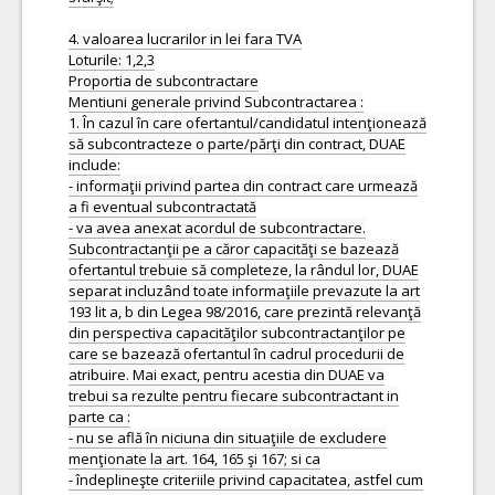
4. valoarea lucrarilor in lei fara TVA
Loturile: 1,2,3
Proportia de subcontractare
Mentiuni generale privind Subcontractarea :
1. În cazul în care ofertantul/candidatul intenţionează
să subcontracteze o parte/părţi din contract, DUAE
include:
- informaţii privind partea din contract care urmează
a fi eventual subcontractată
- va avea anexat acordul de subcontractare.
Subcontractanţii pe a căror capacităţi se bazează
ofertantul trebuie să completeze, la rândul lor, DUAE
separat incluzând toate informaţiile prevazute la art
193 lit a, b din Legea 98/2016, care prezintă relevanţă
din perspectiva capacităţilor subcontractanţilor pe
care se bazează ofertantul în cadrul procedurii de
atribuire. Mai exact, pentru acestia din DUAE va
trebui sa rezulte pentru fiecare subcontractant in
parte ca :
- nu se află în niciuna din situaţiile de excludere
menţionate la art. 164, 165 şi 167; si ca
- îndeplineşte criteriile privind capacitatea, astfel cum