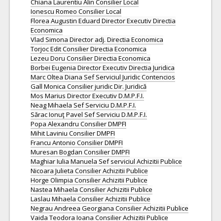
Chiana Laurentiu Alin Consilier Local
Ionescu Romeo Consilier Local
Florea Augustin Eduard Director Executiv Directia
Economica
Vlad Simona Director adj. Directia Economica
Torjoc Edit Consilier Directia Economica
Lezeu Doru Consilier Directia Economica
Borbei Eugenia Director Executiv Directia Juridica
Marc Oltea Diana Sef Serviciul Juridic Contencios
Gall Monica Consilier juridic Dir. Juridică
Mos Marius Director Executiv D.M.P.F.I.
Neag Mihaela Sef Serviciu D.M.P.F.I.
Sărac Ionuţ Pavel Sef Serviciu D.M.P.F.I.
Popa Alexandru Consilier DMPFI
Mihit Laviniu Consilier DMPFI
Francu Antonio Consilier DMPFI
Muresan Bogdan Consilier DMPFI
Maghiar Iulia Manuela Sef serviciul Achizitii Publice
Nicoara Julieta Consilier Achizitii Publice
Horge Olimpia Consilier Achizitii Publice
Nastea Mihaela Consilier Achizitii Publice
Laslau Mihaela Consilier Achizitii Publice
Negrau Andreea Georgiana Consilier Achizitii Publice
Vaida Teodora Ioana Consilier Achizitii Publice