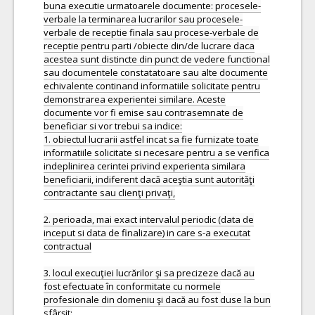
buna executie urmatoarele documente: procesele-
verbale la terminarea lucrarilor sau procesele-
verbale de receptie finala sau procese-verbale de
receptie pentru parti /obiecte din/de lucrare daca
acestea sunt distincte din punct de vedere functional
sau documentele constatatoare sau alte documente
echivalente continand informatiile solicitate pentru
demonstrarea experientei similare. Aceste
documente vor fi emise sau contrasemnate de
beneficiar si vor trebui sa indice:
1. obiectul lucrarii astfel incat sa fie furnizate toate
informatiile solicitate si necesare pentru a se verifica
indeplinirea cerintei privind experienta similara
beneficiarii, indiferent dacă aceştia sunt autorităţi
contractante sau clienţi privaţi,
2. perioada, mai exact intervalul periodic (data de
inceput si data de finalizare) in care s-a executat
contractual
3. locul execuţiei lucrărilor şi sa precizeze dacă au
fost efectuate în conformitate cu normele
profesionale din domeniu şi dacă au fost duse la bun
sfârşit;