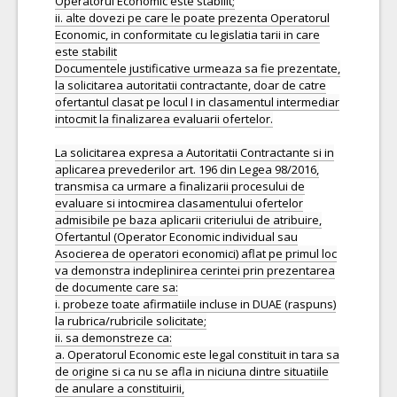
Operatorul Economic este stabilit;
ii. alte dovezi pe care le poate prezenta Operatorul
Economic, in conformitate cu legislatia tarii in care
este stabilit
Documentele justificative urmeaza sa fie prezentate,
la solicitarea autoritatii contractante, doar de catre
ofertantul clasat pe locul I in clasamentul intermediar
intocmit la finalizarea evaluarii ofertelor.
La solicitarea expresa a Autoritatii Contractante si in
aplicarea prevederilor art. 196 din Legea 98/2016,
transmisa ca urmare a finalizarii procesului de
evaluare si intocmirea clasamentului ofertelor
admisibile pe baza aplicarii criteriului de atribuire,
Ofertantul (Operator Economic individual sau
Asocierea de operatori economici) aflat pe primul loc
va demonstra indeplinirea cerintei prin prezentarea
de documente care sa:
i. probeze toate afirmatiile incluse in DUAE (raspuns)
la rubrica/rubricile solicitate;
ii. sa demonstreze ca:
a. Operatorul Economic este legal constituit in tara sa
de origine si ca nu se afla in niciuna dintre situatiile
de anulare a constituirii,