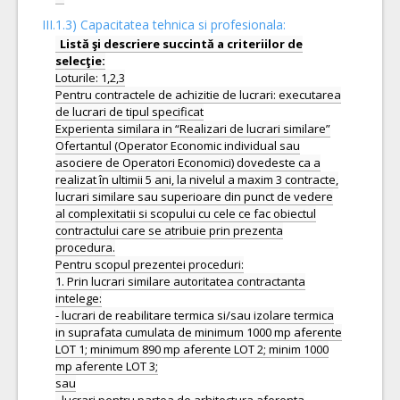
III.1.3) Capacitatea tehnica si profesionala:
Listă şi descriere succintă a criteriilor de
Loturile: 1,2,3
Pentru contractele de achizitie de lucrari: executarea
de lucrari de tipul specificat
Experienta similara in “Realizari de lucrari similare”
Ofertantul (Operator Economic individual sau
asociere de Operatori Economici) dovedeste ca a
realizat în ultimii 5 ani, la nivelul a maxim 3 contracte,
lucrari similare sau superioare din punct de vedere
al complexitatii si scopului cu cele ce fac obiectul
contractului care se atribuie prin prezenta
procedura.
Pentru scopul prezentei proceduri:
1. Prin lucrari similare autoritatea contractanta
intelege:
- lucrari de reabilitare termica si/sau izolare termica
in suprafata cumulata de minimum 1000 mp aferente
LOT 1; minimum 890 mp aferente LOT 2; minim 1000
mp aferente LOT 3;
sau