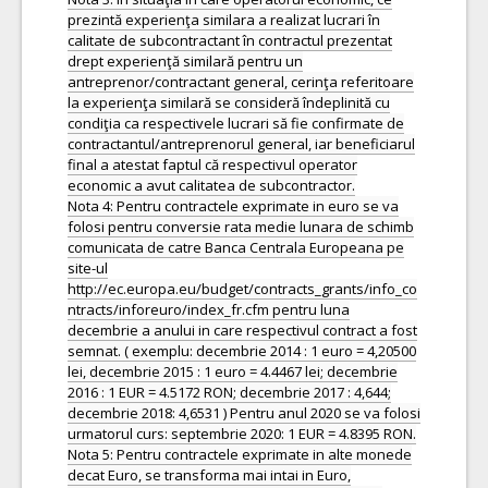
prezintă experienţa similara a realizat lucrari în
calitate de subcontractant în contractul prezentat
drept experienţă similară pentru un
antreprenor/contractant general, cerinţa referitoare
la experienţa similară se consideră îndeplinită cu
condiţia ca respectivele lucrari să fie confirmate de
contractantul/antreprenorul general, iar beneficiarul
final a atestat faptul că respectivul operator
economic a avut calitatea de subcontractor.
Nota 4: Pentru contractele exprimate in euro se va
folosi pentru conversie rata medie lunara de schimb
comunicata de catre Banca Centrala Europeana pe
site-ul
http://ec.europa.eu/budget/contracts_grants/info_co
ntracts/inforeuro/index_fr.cfm pentru luna
decembrie a anului in care respectivul contract a fost
semnat. ( exemplu: decembrie 2014 : 1 euro = 4,20500
lei, decembrie 2015 : 1 euro = 4.4467 lei; decembrie
2016 : 1 EUR = 4.5172 RON; decembrie 2017 : 4,644;
decembrie 2018: 4,6531 ) Pentru anul 2020 se va folosi
urmatorul curs: septembrie 2020: 1 EUR = 4.8395 RON.
Nota 5: Pentru contractele exprimate in alte monede
decat Euro, se transforma mai intai in Euro,