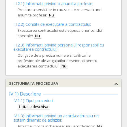
III.2.1) Informatii privind o anumita profesie:
Prestarea serviciilor in cauza este rezervata unei
anumite profesii:
Nu
III.2.2)
Conditii de executare a contractului:
Executarea contractului este supusa unor conditii
speciale:
Nu
III.2.3)
Informatii privind personalul responsabil cu
executarea contractului:
Obligatie de a preciza numele si calificarile
profesionale ale angajatilor desemnati pentru
executarea contractului:
Nu
SECTIUNEA IV: PROCEDURA
IV.1) Descriere
IV.1.1) Tipul procedurii:
Licitatie deschisa
IV.1.3) Informatii privind un acord-cadru sau un
sistem dinamic de achizitii:
Achizitia implica incheierea unui acord-cadru:
Nu