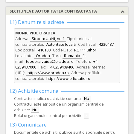
SECTIUNEA I: AUTORITATEA CONTRACTANTA
I.1) Denumire si adrese
MUNICIPIUL ORADEA
Adresa:
Strada: Unirii, nr. 1
Tipul juridic al
cumparatorului:
Autoritate locală
Cod fiscal:
4230487
Cod postal:
410100
Cod NUTS:
RO111 Bihor
Localitate:
Oradea
Tara:
Romania
E-
mail:
teodora.vaida@oradea.ro
Telefon:
+4
0259437000
Fax:
+4 0259409406
Adresa Internet
(URL):
https://www.oradea.ro
Adresa profilului
cumparatorului:
https://www.e-licitatie.ro
I.2) Achizitie comuna
Contractul implica o achizitie comuna:
Nu
Contractul este atribuit de un organism central de
achizitie:
Nu
Rolul organismului central pe achizitie:
-
I.3) Comunicare
Documentele de achizitii publice sunt disponibile pentru