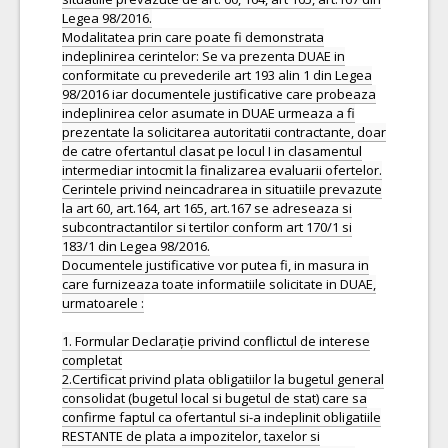
Legea 98/2016.
Modalitatea prin care poate fi demonstrata
indeplinirea cerintelor: Se va prezenta DUAE in
conformitate cu prevederile art 193 alin 1 din Legea
98/2016 iar documentele justificative care probeaza
indeplinirea celor asumate in DUAE urmeaza a fi
prezentate la solicitarea autoritatii contractante, doar
de catre ofertantul clasat pe locul I in clasamentul
intermediar intocmit la finalizarea evaluarii ofertelor.
Cerintele privind neincadrarea in situatiile prevazute
la art 60, art.164, art 165, art.167 se adreseaza si
subcontractantilor si tertilor conform art 170/1 si
183/1 din Legea 98/2016.
Documentele justificative vor putea fi, in masura in
care furnizeaza toate informatiile solicitate in DUAE,
urmatoarele :
1. Formular Declarație privind conflictul de interese
completat
2.Certificat privind plata obligatiilor la bugetul general
consolidat (bugetul local si bugetul de stat) care sa
confirme faptul ca ofertantul si-a indeplinit obligatiile
RESTANTE de plata a impozitelor, taxelor si