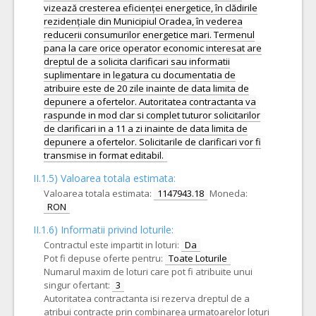
vizează cresterea eficienței energetice, în clădirile
rezidențiale din Municipiul Oradea, în vederea
reducerii consumurilor energetice mari. Termenul
pana la care orice operator economic interesat are
dreptul de a solicita clarificari sau informatii
suplimentare in legatura cu documentatia de
atribuire este de 20 zile inainte de data limita de
depunere a ofertelor. Autoritatea contractanta va
raspunde in mod clar si complet tuturor solicitarilor
de clarificari in a 11 a zi inainte de data limita de
depunere a ofertelor. Solicitarile de clarificari vor fi
transmise in format editabil.
II.1.5) Valoarea totala estimata:
Valoarea totala estimata:
1147943.18
Moneda:
RON
II.1.6) Informatii privind loturile:
Contractul este impartit in loturi:
Da
Pot fi depuse oferte pentru:
Toate Loturile
Numarul maxim de loturi care pot fi atribuite unui
singur ofertant:
3
Autoritatea contractanta isi rezerva dreptul de a
atribui contracte prin combinarea urmatoarelor loturi