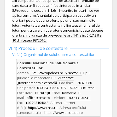
alti competitori au fost privati de aceasta informatie pe
care daca ar fi stiut o ar fi fost interesati in a licita.
5.Prevederile sectiunii II.1.6) – Impartire in loturi – se vor
aplica conform Anuntului de participare, respectiv un
ofertant poate depune oferte pe unul sau mai multe
loturi. Autoritatea contractanta nu limiteaza numarul de
loturi pentru care un operator economic isi poate depune
oferta si nu va uza de prevederile art. 141 alin. 5,6,7,8,9 si
10 din Legea 98/2016.
VI.4) Proceduri de contestare
VI.4.1) Organismul de solutionare a contestatiilor:
Consiliul National de Solutionare a
Contestatiilor
Adresa:
Str. Stavropoleos nr. 6, sector 3
Tipul
juridic al cumparatorului:
Autoritate
guvernamentală centrală
Cod fiscal:
20329980
Cod postal:
030084
Cod NUTS:
RO321 Bucuresti
Localitate:
București
Tara:
Romania
E-
mail:
office@cnsc.ro
Telefon:
+40 213104641
Fax:
+40 213104642
Adresa Internet
(URL):
http://www.cnsc.ro
Adresa profilului
cumparatorului:
https://www.e-licitatie.ro