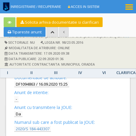
|
INREGISTRARE / RECUPERARE
ACCES IN SISTEM
RO
EN
Solicita arhiva documentatie si clarificari
Tipareste anunt
Achizitie initiata prin anunt de participare:
[CN1024640] -
SECTORIALE: NU
LEGEA NR. 98/23.05.2016
MODALITATEA DE ATRIBUIRE: ONLINE
DATA TRANSMITERE: 17.09.2020 09:38
DATA PUBLICARE: 22.09.2020 01:36
AUTORITATE CONTRACTANTA: MUNICIPIUL ORADEA
DETALII
I
II
III
IV
VI
CLARIFICA
Documentatie de atribuire:
DF1094863
/ 16.09.2020 15:25
Anunt de intentie:
-
Anunt cu transmitere la JOUE:
Da
Numarul sub care a fost publicat la JOUE:
2020/S 184-443307