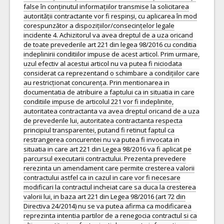
false în conținutul informațiilor transmise la solicitarea
autorității contractante vor fi respinși, cu aplicarea în mod
corespunzător a dispozițiilor/consecințelor legale
incidente 4. Achizitorul va avea dreptul de a uza oricand
de toate prevederile art 221 din legea 98/2016 cu conditia
indeplinirii conditiilor impuse de acest articol. Prim urmare,
uzul efectiv al acestui articol nu va putea fi niciodata
considerat ca reprezentand o schimbare a condițiilor care
au restricționat concurența. Prin mentionarea in
documentatia de atribuire a faptului ca in situatia in care
conditiile impuse de articolul 221 vor fi indeplinite,
autoritatea contractanta va avea dreptul oricand de a uza
de prevederile lui, autoritatea contractanta respecta
principiul transparentei, putand fi retinut faptul ca
restrangerea concurentei nu va putea fi invocata in
situatia in care art 221 din Legea 98/2016 va fi aplicat pe
parcursul executarii contractului. Prezenta prevedere
rerezinta un amendament care permite cresterea valorii
contractului astfel ca in cazul in care vor fi necesare
modificari la contractul incheiat care sa duca la cresterea
valorii lui, in baza art 221 din Legea 98/2016 (art 72 din
Directiva 24/2014) nu se va putea afirma ca modificarea
reprezinta intentia partilor de a renegocia contractul si ca