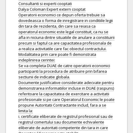
Consultanti si experti cooptati
Dalya Coloman Expert extern cooptat
Operatorii economici ce depun oferta trebuie sa
dovedeasca o forma de inregistrare in conditiile legii
din tara de rezidenta, din care sa reiasa ca
operatorul economic este legal constituit, ca nu se
afla in niciuna dintre situatiile de anulare a constituirii
precum si faptul ca are capacitatea profesionala de
a realiza activitatile care fac obiectul contractului.
Modalitatea prin care poate fi demonstrata
indeplinirea cerintei:
Se va completa DUAE de catre operatorii economici
participanti la procedura de atribuire prin bifarea
sectiunii de indicatie globala.
Documente justificative considerate adecvate pentru
demonstrarea informatiilor incluse in DUAE (raspuns)
referitoare la capacitatea de exercitare a activitatii
profesionale si pe care Operatorul Economic le poate
propune Autoritatii Contractante includ, fara a se
limita la:
i. certificate eliberate de registrul profesional sau de
registrul comertului sau documente echivalente
eliberate de autoritati competente din tara in care