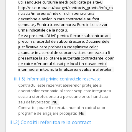
utilizandu-se cursurile medii publicate pe site-ul
http://ec.europa.eu/budget/contracts_grants/info_co
ntracts/inforeuro/index_fr.cfm pentru luna
decembrie a anilor in care contractele au fost
semnate,. Pentru transformarea Euro in Lei se vor
urma indicatiile de la nota 3.
Se va prezenta DUAE pentru fiecare subcontractant
precum si acordul de subcontractare. Documentele
justificative care probeaza indeplinirea celor
asumate in acordul de subcontractare urmeaza a fi
prezentate la solicitarea autoritatii contractante, doar
de catre ofertantul clasat pe locul I in clasamentul
III.1.5)
Informatii privind contractele rezervate:
Contractul este rezervat atelierelor protejate si
operatorilor economici al caror scop este integrarea
sociala si profesionala a persoanelor cu handicap
sau defavorizate:
Nu
Contractul poate fi executat numai in cadrul unor
programe de angajare protejata:
Nu
III.2)
Conditii referitoare la contract