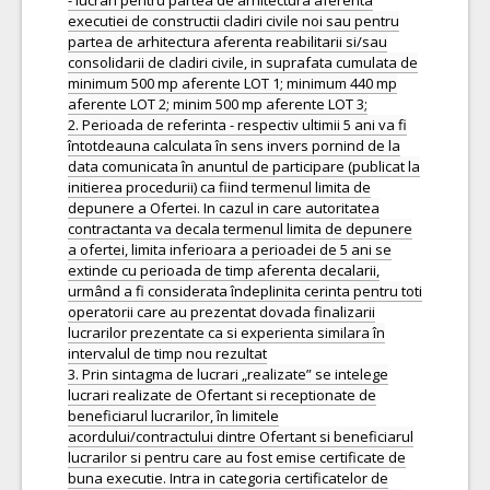
- lucrari pentru partea de arhitectura aferenta
executiei de constructii cladiri civile noi sau pentru
partea de arhitectura aferenta reabilitarii si/sau
consolidarii de cladiri civile, in suprafata cumulata de
minimum 500 mp aferente LOT 1; minimum 440 mp
aferente LOT 2; minim 500 mp aferente LOT 3;
2. Perioada de referinta - respectiv ultimii 5 ani va fi
întotdeauna calculata în sens invers pornind de la
data comunicata în anuntul de participare (publicat la
initierea procedurii) ca fiind termenul limita de
depunere a Ofertei. In cazul in care autoritatea
contractanta va decala termenul limita de depunere
a ofertei, limita inferioara a perioadei de 5 ani se
extinde cu perioada de timp aferenta decalarii,
urmând a fi considerata îndeplinita cerinta pentru toti
operatorii care au prezentat dovada finalizarii
lucrarilor prezentate ca si experienta similara în
intervalul de timp nou rezultat
3. Prin sintagma de lucrari „realizate” se intelege
lucrari realizate de Ofertant si receptionate de
beneficiarul lucrarilor, în limitele
acordului/contractului dintre Ofertant si beneficiarul
lucrarilor si pentru care au fost emise certificate de
buna executie. Intra in categoria certificatelor de