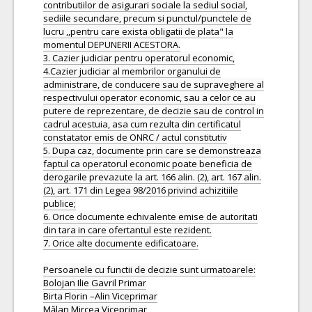
contributiilor de asigurari sociale la sediul social,
sediile secundare, precum si punctul/punctele de
lucru ,,pentru care exista obligatii de plata" la
momentul DEPUNERII ACESTORA.
3. Cazier judiciar pentru operatorul economic,
4.Cazier judiciar al membrilor organului de
administrare, de conducere sau de supraveghere al
respectivului operator economic, sau a celor ce au
putere de reprezentare, de decizie sau de control in
cadrul acestuia, asa cum rezulta din certificatul
constatator emis de ONRC / actul constitutiv
5. Dupa caz, documente prin care se demonstreaza
faptul ca operatorul economic poate beneficia de
derogarile prevazute la art. 166 alin. (2), art. 167 alin.
(2), art. 171 din Legea 98/2016 privind achizitiile
publice;
6. Orice documente echivalente emise de autoritati
din tara in care ofertantul este rezident.
7. Orice alte documente edificatoare.
Persoanele cu functii de decizie sunt urmatoarele:
Bolojan Ilie Gavril Primar
Birta Florin –Alin Viceprimar
Mălan Mircea Viceprimar