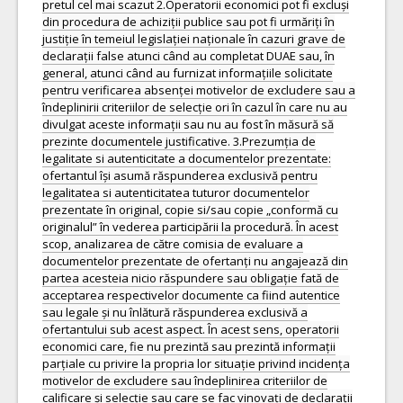
pretul cel mai scazut 2.Operatorii economici pot fi excluși
din procedura de achiziții publice sau pot fi urmăriți în
justiție în temeiul legislației naționale în cazuri grave de
declarații false atunci când au completat DUAE sau, în
general, atunci când au furnizat informațiile solicitate
pentru verificarea absenței motivelor de excludere sau a
îndeplinirii criteriilor de selecție ori în cazul în care nu au
divulgat aceste informații sau nu au fost în măsură să
prezinte documentele justificative. 3.Prezumția de
legalitate si autenticitate a documentelor prezentate:
ofertantul își asumă răspunderea exclusivă pentru
legalitatea si autenticitatea tuturor documentelor
prezentate în original, copie si/sau copie „conformă cu
originalul” în vederea participării la procedură. În acest
scop, analizarea de către comisia de evaluare a
documentelor prezentate de ofertanți nu angajează din
partea acesteia nicio răspundere sau obligație fată de
acceptarea respectivelor documente ca fiind autentice
sau legale și nu înlătură răspunderea exclusivă a
ofertantului sub acest aspect. În acest sens, operatorii
economici care, fie nu prezintă sau prezintă informații
parțiale cu privire la propria lor situație privind incidența
motivelor de excludere sau îndeplinirea criteriilor de
calificare și selecție sau care se fac vinovați de declarații