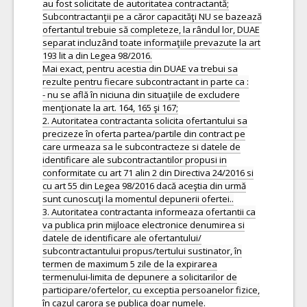
au fost solicitate de autoritatea contractantă;
Subcontractanţii pe a căror capacităţi NU se bazează
ofertantul trebuie să completeze, la rândul lor, DUAE
separat incluzând toate informaţiile prevazute la art
193 lit a din Legea 98/2016.
Mai exact, pentru acestia din DUAE va trebui sa
rezulte pentru fiecare subcontractant in parte ca :
- nu se află în niciuna din situaţiile de excludere
menţionate la art. 164, 165 şi 167;
2. Autoritatea contractanta solicita ofertantului sa
precizeze în oferta partea/partile din contract pe
care urmeaza sa le subcontracteze si datele de
identificare ale subcontractantilor propusi in
conformitate cu art 71 alin 2 din Directiva 24/2016 si
cu art 55 din Legea 98/2016 dacă aceştia din urmă
sunt cunoscuţi la momentul depunerii ofertei..
3. Autoritatea contractanta informeaza ofertantii ca
va publica prin mijloace electronice denumirea si
datele de identificare ale ofertantului/
subcontractantului propus/tertului sustinator, în
termen de maximum 5 zile de la expirarea
termenului-limita de depunere a solicitarilor de
participare/ofertelor, cu exceptia persoanelor fizice,
în cazul carora se publica doar numele.