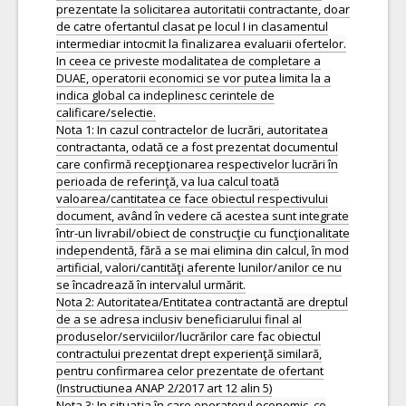
prezentate la solicitarea autoritatii contractante, doar
de catre ofertantul clasat pe locul I in clasamentul
intermediar intocmit la finalizarea evaluarii ofertelor.
In ceea ce priveste modalitatea de completare a
DUAE, operatorii economici se vor putea limita la a
indica global ca indeplinesc cerintele de
calificare/selectie.
Nota 1: In cazul contractelor de lucrări, autoritatea
contractanta, odată ce a fost prezentat documentul
care confirmă recepţionarea respectivelor lucrări în
perioada de referinţă, va lua calcul toată
valoarea/cantitatea ce face obiectul respectivului
document, având în vedere că acestea sunt integrate
într-un livrabil/obiect de construcţie cu funcţionalitate
independentă, fără a se mai elimina din calcul, în mod
artificial, valori/cantităţi aferente lunilor/anilor ce nu
se încadrează în intervalul urmărit.
Nota 2: Autoritatea/Entitatea contractantă are dreptul
de a se adresa inclusiv beneficiarului final al
produselor/serviciilor/lucrărilor care fac obiectul
contractului prezentat drept experienţă similară,
pentru confirmarea celor prezentate de ofertant
(Instructiunea ANAP 2/2017 art 12 alin 5)
Nota 3: In situaţia în care operatorul economic, ce