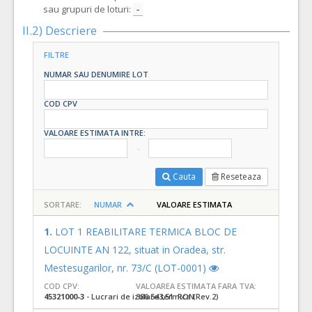
sau grupuri de loturi:
-
II.2) Descriere
FILTRE
NUMAR SAU DENUMIRE LOT
COD CPV
VALOARE ESTIMATA INTRE:
Cauta
Reseteaza
SORTARE:
NUMAR
VALOARE ESTIMATA
1.
LOT 1 REABILITARE TERMICA BLOC DE
LOCUINTE AN 122, situat in Oradea, str.
Mestesugarilor, nr. 73/C (LOT-0001)
COD CPV:
VALOAREA ESTIMATA FARA TVA:
45321000-3
- Lucrari de izolare termica (Rev.2)
386.543,51 RON