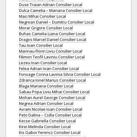
Duse Traian Adrian Consilier Local
Dulca Camelia – Mariana Consilier Local
Maci Mihai Consilier Local
Negrean Daniel – Dumitru Consilier Local
Morar Grigore Consilier Local
Buhas Camelia Liana Consilier Local
Dragos Marcel Daniel Consilier Local
Tau Ioan Consilier Local
Marinau Florin Liviu Consilier Local
Filimon Teofil Laviniu Consilier Local
Lezeu Ioan Consilier Local
Felea Adrian Ioan Consilier Local
Fonoage Corina Lavinia Silvia Consilier Local
Zdranca Ionel Marius Consilier Local
Blaga Mariana Consilier Local
Sabau Popa Liviu Mihai Consilier Local
Mohan Aurel George Consilier Local
Negrea Adrian Consilier Local
Avram Nicolae Ioan Consilier Local
Peto Dalma – Csilla Consilier Local
Kecse Gabriella Consilier Local
Kirei Melinda Consilier Local
Kis Gabor Ferencz Consilier Local