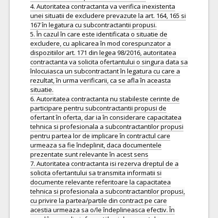
4. Autoritatea contractanta va verifica inexistenta
unei situatii de excludere prevazute la art. 164, 165 si
167 în legatura cu subcontractantii propusi.
5. În cazul în care este identificata o situatie de
excludere, cu aplicarea în mod corespunzator a
dispozitiilor art. 171 din legea 98/2016, autoritatea
contractanta va solicita ofertantului o singura data sa
înlocuiasca un subcontractant în legatura cu care a
rezultat, în urma verificarii, ca se afla în aceasta
situatie.
6. Autoritatea contractanta nu stabileste cerinte de
participare pentru subcontractantii propusi de
ofertant în oferta, dar ia în considerare capacitatea
tehnica si profesionala a subcontractantilor propusi
pentru partea lor de implicare în contractul care
urmeaza sa fie îndeplinit, daca documentele
prezentate sunt relevante în acest sens
7. Autoritatea contractanta isi rezerva dreptul de a
solicita ofertantului sa transmita informatii si
documente relevante referitoare la capacitatea
tehnica si profesionala a subcontractantilor propusi,
cu privire la partea/partile din contract pe care
acestia urmeaza sa o/le îndeplineasca efectiv. În