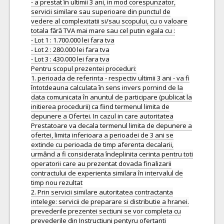
- a prestat în ultimii 3 ani, in mod corespunzator,
servicii similare sau superioare din punctul de
vedere al complexitatii si/sau scopului, cu o valoare
totala fără TVA mai mare sau cel putin egala cu :
- Lot 1 : 1.700.000 lei fara tva
- Lot 2 : 280.000 lei fara tva
- Lot 3 : 430.000 lei fara tva
Pentru scopul prezentei proceduri:
1. perioada de referinta - respectiv ultimii 3 ani - va fi
întotdeauna calculata în sens invers pornind de la
data comunicata în anuntul de participare (publicat la
initierea procedurii) ca fiind termenul limita de
depunere a Ofertei. In cazul in care autoritatea
Prestatoare va decala termenul limita de depunere a
ofertei, limita inferioara a perioadei de 3 ani se
extinde cu perioada de timp aferenta decalarii,
urmând a fi considerata îndeplinita cerinta pentru toti
operatorii care au prezentat dovada finalizarii
contractului de experienta similara în intervalul de
timp nou rezultat
2. Prin servicii similare autoritatea contractanta
intelege: servicii de preparare si distributie a hranei.
prevederile prezentei sectiuni se vor completa cu
prevederile din Instructiuni pentyru ofertanti