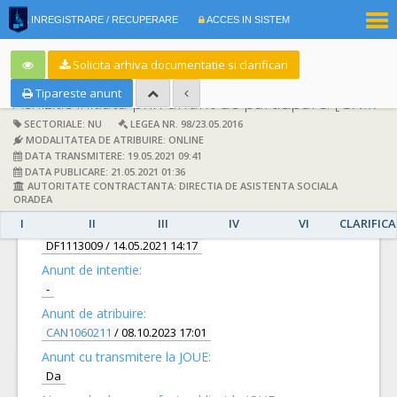
|
INREGISTRARE / RECUPERARE
ACCES IN SISTEM
RO
EN
Solicita arhiva documentatie si clarificari
Tipareste anunt
Achizitie initiata prin anunt de participare:
[CN1031165] -
SECTORIALE: NU
LEGEA NR. 98/23.05.2016
MODALITATEA DE ATRIBUIRE: ONLINE
DATA TRANSMITERE: 19.05.2021 09:41
DATA PUBLICARE: 21.05.2021 01:36
AUTORITATE CONTRACTANTA: DIRECTIA DE ASISTENTA SOCIALA
DETALII
ORADEA
I
II
III
IV
VI
CLARIFICA
Documentatie de atribuire:
DF1113009
/ 14.05.2021 14:17
Anunt de intentie:
-
Anunt de atribuire:
CAN1060211
/ 08.10.2023 17:01
Anunt cu transmitere la JOUE:
Da