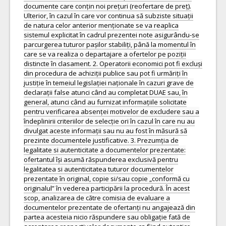
documente care conțin noi prețuri (reofertare de preț).
Ulterior, în cazul în care vor continua să subziste situații
de natura celor anterior menționate se va reaplica
sistemul explicitat în cadrul prezentei note asigurându-se
parcurgerea tuturor pașilor stabiliți, până la momentul în
care se va realiza o departajare a ofertelor pe poziții
distincte în clasament. 2. Operatorii economici pot fi excluși
din procedura de achiziții publice sau pot fi urmăriți în
justiție în temeiul legislației naționale în cazuri grave de
declarații false atunci când au completat DUAE sau, în
general, atunci când au furnizat informațiile solicitate
pentru verificarea absenței motivelor de excludere sau a
îndeplinirii criteriilor de selecție ori în cazul în care nu au
divulgat aceste informații sau nu au fost în măsură să
prezinte documentele justificative. 3. Prezumția de
legalitate si autenticitate a documentelor prezentate:
ofertantul își asumă răspunderea exclusivă pentru
legalitatea si autenticitatea tuturor documentelor
prezentate în original, copie si/sau copie „conformă cu
originalul” în vederea participării la procedură. În acest
scop, analizarea de către comisia de evaluare a
documentelor prezentate de ofertanți nu angajează din
partea acesteia nicio răspundere sau obligație fată de