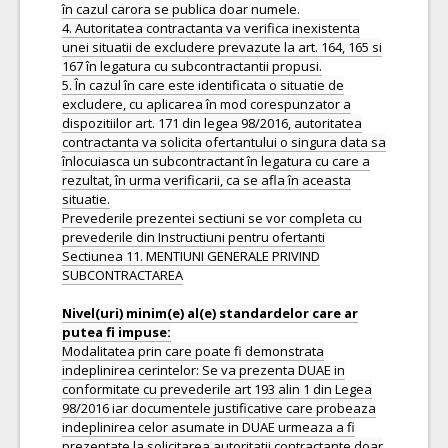
în cazul carora se publica doar numele.
4. Autoritatea contractanta va verifica inexistenta
unei situatii de excludere prevazute la art. 164, 165 si
167 în legatura cu subcontractantii propusi.
5. În cazul în care este identificata o situatie de
excludere, cu aplicarea în mod corespunzator a
dispozitiilor art. 171 din legea 98/2016, autoritatea
contractanta va solicita ofertantului o singura data sa
înlocuiasca un subcontractant în legatura cu care a
rezultat, în urma verificarii, ca se afla în aceasta
situatie.
Prevederile prezentei sectiuni se vor completa cu
prevederile din Instructiuni pentru ofertanti
Sectiunea 11. MENTIUNI GENERALE PRIVIND
SUBCONTRACTAREA
Nivel(uri) minim(e) al(e) standardelor care ar
Modalitatea prin care poate fi demonstrata
indeplinirea cerintelor: Se va prezenta DUAE in
conformitate cu prevederile art 193 alin 1 din Legea
98/2016 iar documentele justificative care probeaza
indeplinirea celor asumate in DUAE urmeaza a fi
prezentate la solicitarea autoritatii contractante doar