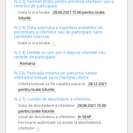
IV.2.2) Termen limita pentru primirea ofertelor sau a
cererilor de participare:
Data si ora locala:
28.06.2021 15:00 pentru toate
loturile
IV.2.3) Data estimata a expedierii invitatiilor de
prezentare a ofertelor sau de participare catre
candidatii selectati:
Data si ora locala:
-
IV.2.4)
Limbile in care pot fi depuse ofertele sau
cererile de participare:
Romana
IV.2.6) Perioada minima pe parcursul careia
ofertantul trebuie sa isi mentina oferta:
Oferta trebuie sa fie valabila pana la:
28.12.2021
pentru toate loturile
IV.2.7) Conditii de deschidere a ofertelor:
Data de deschidere a ofertelor:
28.06.2021 15:00
pentru toate loturile
Locul de deschidere a ofertelor:
In SEAP
Persoane autorizate sa asiste la deschiderea
ofertelor:
-