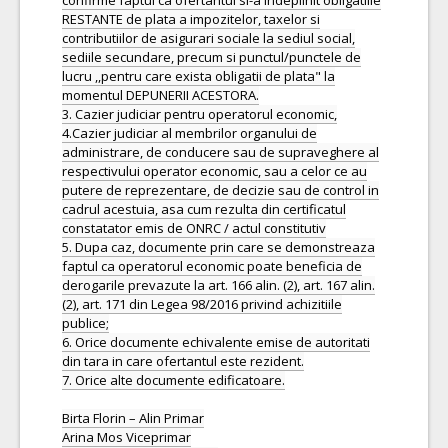
confirme faptul ca ofertantul si-a indeplinit obligatiile
RESTANTE de plata a impozitelor, taxelor si
contributiilor de asigurari sociale la sediul social,
sediile secundare, precum si punctul/punctele de
lucru ,,pentru care exista obligatii de plata" la
momentul DEPUNERII ACESTORA.
3. Cazier judiciar pentru operatorul economic,
4.Cazier judiciar al membrilor organului de
administrare, de conducere sau de supraveghere al
respectivului operator economic, sau a celor ce au
putere de reprezentare, de decizie sau de control in
cadrul acestuia, asa cum rezulta din certificatul
constatator emis de ONRC / actul constitutiv
5. Dupa caz, documente prin care se demonstreaza
faptul ca operatorul economic poate beneficia de
derogarile prevazute la art. 166 alin. (2), art. 167 alin.
(2), art. 171 din Legea 98/2016 privind achizitiile
publice;
6. Orice documente echivalente emise de autoritati
din tara in care ofertantul este rezident.
7. Orice alte documente edificatoare.
Birta Florin – Alin Primar
Arina Mos Viceprimar