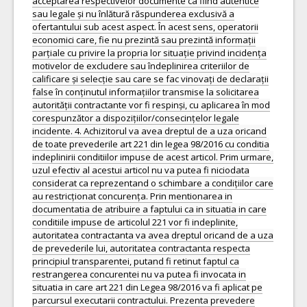
acceptarea respectivelor documente ca fiind autentice
sau legale și nu înlătură răspunderea exclusivă a
ofertantului sub acest aspect. În acest sens, operatorii
economici care, fie nu prezintă sau prezintă informații
parțiale cu privire la propria lor situație privind incidența
motivelor de excludere sau îndeplinirea criteriilor de
calificare și selecție sau care se fac vinovați de declarații
false în conținutul informațiilor transmise la solicitarea
autorității contractante vor fi respinși, cu aplicarea în mod
corespunzător a dispozițiilor/consecințelor legale
incidente. 4. Achizitorul va avea dreptul de a uza oricand
de toate prevederile art 221 din legea 98/2016 cu conditia
indeplinirii conditiilor impuse de acest articol. Prim urmare,
uzul efectiv al acestui articol nu va putea fi niciodata
considerat ca reprezentand o schimbare a condițiilor care
au restricționat concurența. Prin mentionarea in
documentatia de atribuire a faptului ca in situatia in care
conditiile impuse de articolul 221 vor fi indeplinite,
autoritatea contractanta va avea dreptul oricand de a uza
de prevederile lui, autoritatea contractanta respecta
principiul transparentei, putand fi retinut faptul ca
restrangerea concurentei nu va putea fi invocata in
situatia in care art 221 din Legea 98/2016 va fi aplicat pe
parcursul executarii contractului. Prezenta prevedere