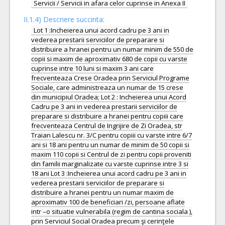
Servicii / Servicii in afara celor cuprinse in Anexa II
II.1.4) Descriere succinta:
Lot 1 :Incheierea unui acord cadru pe 3 ani in
vederea prestarii serviciilor de preparare si
distribuire a hranei pentru un numar minim de 550 de
copii si maxim de aproximativ 680 de copii cu varste
cuprinse intre 10 luni si maxim 3 ani care
frecventeaza Crese Oradea prin Serviciul Programe
Sociale, care administreaza un numar de 15 crese
din municipiul Oradea; Lot 2 : Incheierea unui Acord
Cadru pe 3 ani in vederea prestarii serviciilor de
preparare si distribuire a hranei pentru copiii care
frecventeaza Centrul de Ingrijire de Zi Oradea, str
Traian Lalescu nr. 3/C pentru copiii cu varste intre 6/7
ani si 18 ani pentru un numar de minim de 50 copii si
maxim 110 copii si Centrul de zi pentru copii proveniti
din familii marginalizate cu varste cuprinse intre 3 si
18 ani Lot 3 :Incheierea unui acord cadru pe 3 ani in
vederea prestarii serviciilor de preparare si
distribuire a hranei pentru un numar maxim de
aproximativ 100 de beneficiari /zi, persoane aflate
intr –o situatie vulnerabila (regim de cantina sociala ),
prin Serviciul Social Oradea precum şi cerinţele