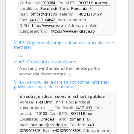
Cod postal:
030084
Cod NUTS:
RO321 Bucuresti
Localitate:
București
Tara:
Romania
E-
mail:
office@cnsc.ro
Telefon:
+40 213104641
Fax:
+40 213104642
Adresa Internet
(URL):
http://www.cnsc.ro
Adresa profilului
cumparatorului:
https://www.e-licitatie.ro
VI.4.2) Organismul competent pentru procedurile de
mediere:
-
VI.4.3) Procedura de contestare:
Precizari privind termenul (termenele) pentru
procedurile de contestare:
-
VI.4.4) Serviciul de la care se pot obtine informatii
privind procedura de contestare:
directia juridica , serviciul achizitii publice
Adresa:
P-ta Unirii , nr 1
Tipul juridic al
cumparatorului:
-
Cod fiscal:
14371033
Cod
postal:
410100
Cod NUTS:
RO111 Bihor
Localitate:
Oradea
Tara:
Romania
E-
mail:
primarie@oradea.ro
Telefon:
+40
0259408803
Fax:
+40 0259408803
Adresa Internet