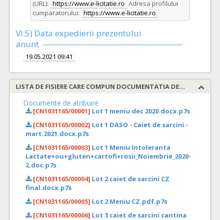
(URL):
https://www.e-licitatie.ro
Adresa profilului
cumparatorului:
https://www.e-licitatie.ro
VI.5) Data expedierii prezentului
anunt
19.05.2021 09:41
LISTA DE FISIERE CARE COMPUN DOCUMENTATIA DE ATRIBUIRE
Documente de atribuire
[CN1031165/00001]
Lot 1 meniu dec 2020.docx.p7s
[CN1031165/00002]
Lot 1 DASO - Caiet de sarcini.-
mart.2021.docx.p7s
[CN1031165/00003]
Lot 1 Meniu Intoleranta
Lactate+ou+gluten+cartofi+rosii_Noiembrie_2020-
2.doc.p7s
[CN1031165/00004]
Lot 2 caiet de sarcini CZ
final.docx.p7s
[CN1031165/00005]
Lot 2 Meniu CZ.pdf.p7s
[CN1031165/00006]
Lot 3 caiet de sarcini cantina