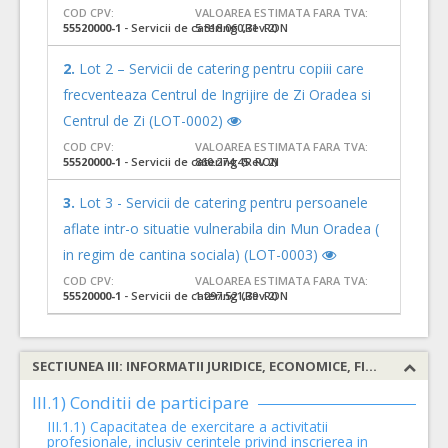
COD CPV:
VALOAREA ESTIMATA FARA TVA:
55520000-1
- Servicii de catering (Rev.2)
5.318.060,31 RON
2.
Lot 2 – Servicii de catering pentru copiii care
frecventeaza Centrul de Ingrijire de Zi Oradea si
Centrul de Zi (LOT-0002)
COD CPV:
VALOAREA ESTIMATA FARA TVA:
55520000-1
- Servicii de catering (Rev.2)
860.274,45 RON
3.
Lot 3 - Servicii de catering pentru persoanele
aflate intr-o situatie vulnerabila din Mun Oradea (
in regim de cantina sociala) (LOT-0003)
COD CPV:
VALOAREA ESTIMATA FARA TVA:
55520000-1
- Servicii de catering (Rev.2)
1.297.521,39 RON
SECTIUNEA III: INFORMATII JURIDICE, ECONOMICE, FINANCIARE SI TEHNICE
III.1) Conditii de participare
III.1.1) Capacitatea de exercitare a activitatii
profesionale, inclusiv cerintele privind inscrierea in