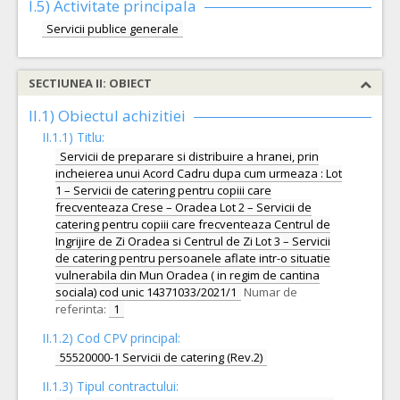
I.5)
Activitate principala
Servicii publice generale
SECTIUNEA II: OBIECT
II.1) Obiectul achizitiei
II.1.1) Titlu:
Servicii de preparare si distribuire a hranei, prin
incheierea unui Acord Cadru dupa cum urmeaza : Lot
1 – Servicii de catering pentru copiii care
frecventeaza Crese – Oradea Lot 2 – Servicii de
catering pentru copiii care frecventeaza Centrul de
Ingrijire de Zi Oradea si Centrul de Zi Lot 3 – Servicii
de catering pentru persoanele aflate intr-o situatie
vulnerabila din Mun Oradea ( in regim de cantina
sociala) cod unic 14371033/2021/1
Numar de
referinta:
1
II.1.2) Cod CPV principal:
55520000-1 Servicii de catering (Rev.2)
II.1.3) Tipul contractului: