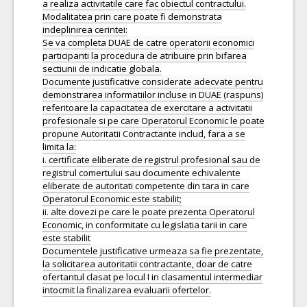
a realiza activitatile care fac obiectul contractului.
Modalitatea prin care poate fi demonstrata
indeplinirea cerintei:
Se va completa DUAE de catre operatorii economici
participanti la procedura de atribuire prin bifarea
sectiunii de indicatie globala.
Documente justificative considerate adecvate pentru
demonstrarea informatiilor incluse in DUAE (raspuns)
referitoare la capacitatea de exercitare a activitatii
profesionale si pe care Operatorul Economic le poate
propune Autoritatii Contractante includ, fara a se
limita la:
i. certificate eliberate de registrul profesional sau de
registrul comertului sau documente echivalente
eliberate de autoritati competente din tara in care
Operatorul Economic este stabilit;
ii. alte dovezi pe care le poate prezenta Operatorul
Economic, in conformitate cu legislatia tarii in care
este stabilit
Documentele justificative urmeaza sa fie prezentate,
la solicitarea autoritatii contractante, doar de catre
ofertantul clasat pe locul I in clasamentul intermediar
intocmit la finalizarea evaluarii ofertelor.