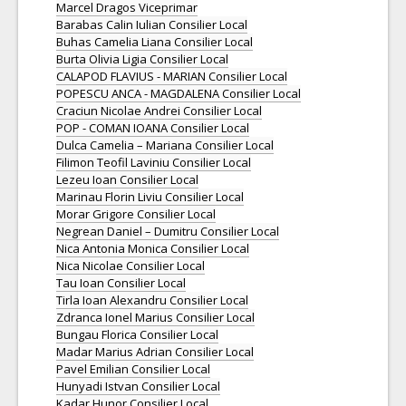
Marcel Dragos Viceprimar
Barabas Calin Iulian Consilier Local
Buhas Camelia Liana Consilier Local
Burta Olivia Ligia Consilier Local
CALAPOD FLAVIUS - MARIAN Consilier Local
POPESCU ANCA - MAGDALENA Consilier Local
Craciun Nicolae Andrei Consilier Local
POP - COMAN IOANA Consilier Local
Dulca Camelia – Mariana Consilier Local
Filimon Teofil Laviniu Consilier Local
Lezeu Ioan Consilier Local
Marinau Florin Liviu Consilier Local
Morar Grigore Consilier Local
Negrean Daniel – Dumitru Consilier Local
Nica Antonia Monica Consilier Local
Nica Nicolae Consilier Local
Tau Ioan Consilier Local
Tirla Ioan Alexandru Consilier Local
Zdranca Ionel Marius Consilier Local
Bungau Florica Consilier Local
Madar Marius Adrian Consilier Local
Pavel Emilian Consilier Local
Hunyadi Istvan Consilier Local
Kadar Hunor Consilier Local