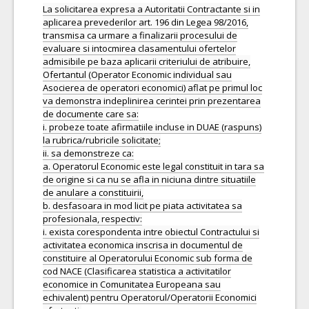
La solicitarea expresa a Autoritatii Contractante si in
aplicarea prevederilor art. 196 din Legea 98/2016,
transmisa ca urmare a finalizarii procesului de
evaluare si intocmirea clasamentului ofertelor
admisibile pe baza aplicarii criteriului de atribuire,
Ofertantul (Operator Economic individual sau
Asocierea de operatori economici) aflat pe primul loc
va demonstra indeplinirea cerintei prin prezentarea
de documente care sa:
i. probeze toate afirmatiile incluse in DUAE (raspuns)
la rubrica/rubricile solicitate;
ii. sa demonstreze ca:
a. Operatorul Economic este legal constituit in tara sa
de origine si ca nu se afla in niciuna dintre situatiile
de anulare a constituirii,
b. desfasoara in mod licit pe piata activitatea sa
profesionala, respectiv:
i. exista corespondenta intre obiectul Contractului si
activitatea economica inscrisa in documentul de
constituire al Operatorului Economic sub forma de
cod NACE (Clasificarea statistica a activitatilor
economice in Comunitatea Europeana sau
echivalent) pentru Operatorul/Operatorii Economici