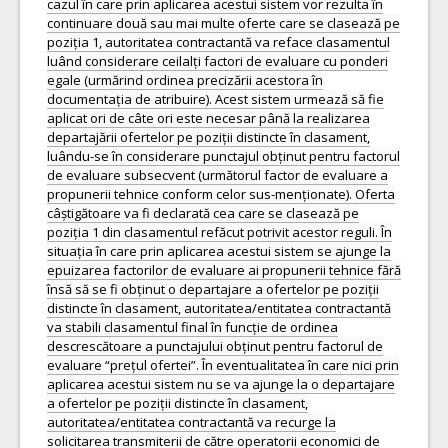
cazul în care prin aplicarea acestui sistem vor rezulta în
continuare două sau mai multe oferte care se clasează pe
poziția 1, autoritatea contractantă va reface clasamentul
luând considerare ceilalți factori de evaluare cu ponderi
egale (urmărind ordinea precizării acestora în
documentația de atribuire). Acest sistem urmează să fie
aplicat ori de câte ori este necesar până la realizarea
departajării ofertelor pe poziții distincte în clasament,
luându-se în considerare punctajul obținut pentru factorul
de evaluare subsecvent (următorul factor de evaluare a
propunerii tehnice conform celor sus-menționate). Oferta
câștigătoare va fi declarată cea care se clasează pe
poziția 1 din clasamentul refăcut potrivit acestor reguli. În
situația în care prin aplicarea acestui sistem se ajunge la
epuizarea factorilor de evaluare ai propunerii tehnice fără
însă să se fi obținut o departajare a ofertelor pe poziții
distincte în clasament, autoritatea/entitatea contractantă
va stabili clasamentul final în funcție de ordinea
descrescătoare a punctajului obținut pentru factorul de
evaluare “prețul ofertei”. În eventualitatea în care nici prin
aplicarea acestui sistem nu se va ajunge la o departajare
a ofertelor pe poziții distincte în clasament,
autoritatea/entitatea contractantă va recurge la
solicitarea transmiterii de către operatorii economici de