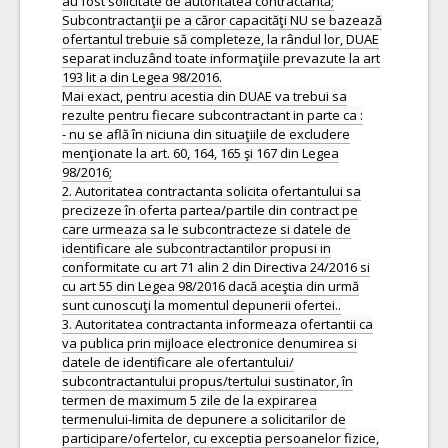
au fost solicitate de autoritatea contractantă;
Subcontractanţii pe a căror capacităţi NU se bazează
ofertantul trebuie să completeze, la rândul lor, DUAE
separat incluzând toate informaţiile prevazute la art
193 lit a din Legea 98/2016.
Mai exact, pentru acestia din DUAE va trebui sa
rezulte pentru fiecare subcontractant in parte ca :
- nu se află în niciuna din situaţiile de excludere
menţionate la art. 60, 164, 165 şi 167 din Legea
98/2016;
2. Autoritatea contractanta solicita ofertantului sa
precizeze în oferta partea/partile din contract pe
care urmeaza sa le subcontracteze si datele de
identificare ale subcontractantilor propusi in
conformitate cu art 71 alin 2 din Directiva 24/2016 si
cu art 55 din Legea 98/2016 dacă aceştia din urmă
sunt cunoscuţi la momentul depunerii ofertei..
3. Autoritatea contractanta informeaza ofertantii ca
va publica prin mijloace electronice denumirea si
datele de identificare ale ofertantului/
subcontractantului propus/tertului sustinator, în
termen de maximum 5 zile de la expirarea
termenului-limita de depunere a solicitarilor de
participare/ofertelor, cu exceptia persoanelor fizice,