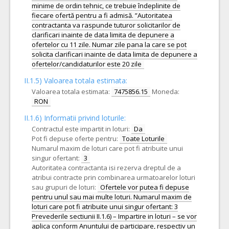
minime de ordin tehnic, ce trebuie îndeplinite de
fiecare ofertă pentru a fi admisă. ”Autoritatea
contractanta va raspunde tuturor solicitarilor de
clarificari inainte de data limita de depunere a
ofertelor cu 11 zile. Numar zile pana la care se pot
solicita clarificari inainte de data limita de depunere a
ofertelor/candidaturilor este 20 zile
II.1.5) Valoarea totala estimata:
Valoarea totala estimata:
7475856.15
Moneda:
RON
II.1.6) Informatii privind loturile:
Contractul este impartit in loturi:
Da
Pot fi depuse oferte pentru:
Toate Loturile
Numarul maxim de loturi care pot fi atribuite unui
singur ofertant:
3
Autoritatea contractanta isi rezerva dreptul de a
atribui contracte prin combinarea urmatoarelor loturi
sau grupuri de loturi:
Ofertele vor putea fi depuse
pentru unul sau mai multe loturi. Numarul maxim de
loturi care pot fi atribuite unui singur ofertant: 3
Prevederile sectiunii II.1.6) – Impartire in loturi – se vor
aplica conform Anuntului de participare, respectiv un