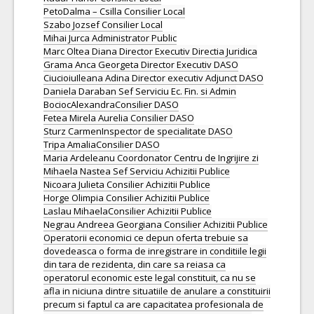
PetoDalma – Csilla Consilier Local
Szabo Jozsef Consilier Local
Mihai Jurca Administrator Public
Marc Oltea Diana Director Executiv Directia Juridica
Grama Anca Georgeta Director Executiv DASO
CiucioiuIleana Adina Director executiv Adjunct DASO
Daniela Daraban Sef Serviciu Ec. Fin. si Admin
BociocAlexandraConsilier DASO
Fetea Mirela Aurelia Consilier DASO
Sturz CarmenInspector de specialitate DASO
Tripa AmaliaConsilier DASO
Maria Ardeleanu Coordonator Centru de Ingrijire zi
Mihaela Nastea Sef Serviciu Achizitii Publice
Nicoara Julieta Consilier Achizitii Publice
Horge Olimpia Consilier Achizitii Publice
Laslau MihaelaConsilier Achizitii Publice
Negrau Andreea Georgiana Consilier Achizitii Publice
Operatorii economici ce depun oferta trebuie sa
dovedeasca o forma de inregistrare in conditiile legii
din tara de rezidenta, din care sa reiasa ca
operatorul economic este legal constituit, ca nu se
afla in niciuna dintre situatiile de anulare a constituirii
precum si faptul ca are capacitatea profesionala de