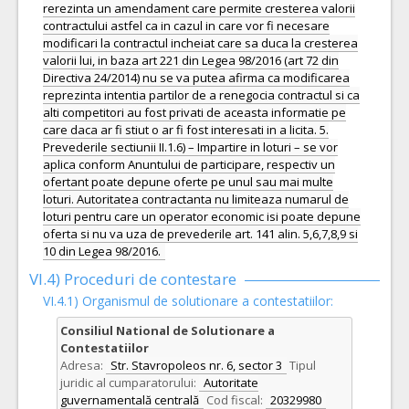
rerezinta un amendament care permite cresterea valorii
contractului astfel ca in cazul in care vor fi necesare
modificari la contractul incheiat care sa duca la cresterea
valorii lui, in baza art 221 din Legea 98/2016 (art 72 din
Directiva 24/2014) nu se va putea afirma ca modificarea
reprezinta intentia partilor de a renegocia contractul si ca
alti competitori au fost privati de aceasta informatie pe
care daca ar fi stiut o ar fi fost interesati in a licita. 5.
Prevederile sectiunii II.1.6) – Impartire in loturi – se vor
aplica conform Anuntului de participare, respectiv un
ofertant poate depune oferte pe unul sau mai multe
loturi. Autoritatea contractanta nu limiteaza numarul de
loturi pentru care un operator economic isi poate depune
oferta si nu va uza de prevederile art. 141 alin. 5,6,7,8,9 si
10 din Legea 98/2016.
VI.4) Proceduri de contestare
VI.4.1) Organismul de solutionare a contestatiilor:
Consiliul National de Solutionare a
Contestatiilor
Adresa:
Str. Stavropoleos nr. 6, sector 3
Tipul
juridic al cumparatorului:
Autoritate
guvernamentală centrală
Cod fiscal:
20329980