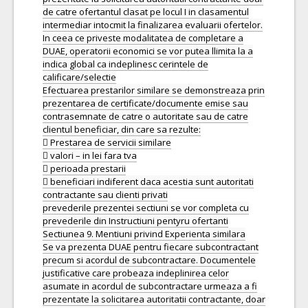
de catre ofertantul clasat pe locul I in clasamentul
intermediar intocmit la finalizarea evaluarii ofertelor.
In ceea ce priveste modalitatea de completare a
DUAE, operatorii economici se vor putea llimita la a
indica global ca indeplinesc cerintele de
calificare/selectie
Efectuarea prestarilor similare se demonstreaza prin
prezentarea de certificate/documente emise sau
contrasemnate de catre o autoritate sau de catre
clientul beneficiar, din care sa rezulte:
 Prestarea de servicii similare
 valori – in lei fara tva
 perioada prestarii
 beneficiari indiferent daca acestia sunt autoritati
contractante sau clienti privati
prevederile prezentei sectiuni se vor completa cu
prevederile din Instructiuni pentyru ofertanti
Sectiunea 9. Mentiuni privind Experienta similara
Se va prezenta DUAE pentru fiecare subcontractant
precum si acordul de subcontractare. Documentele
justificative care probeaza indeplinirea celor
asumate in acordul de subcontractare urmeaza a fi
prezentate la solicitarea autoritatii contractante, doar