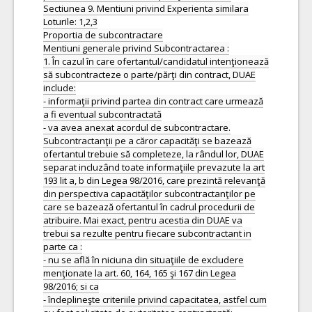
Sectiunea 9. Mentiuni privind Experienta similara
Loturile: 1,2,3
Proportia de subcontractare
Mentiuni generale privind Subcontractarea :
1. În cazul în care ofertantul/candidatul intenţionează
să subcontracteze o parte/părţi din contract, DUAE
include:
- informaţii privind partea din contract care urmează
a fi eventual subcontractată
- va avea anexat acordul de subcontractare.
Subcontractanţii pe a căror capacităţi se bazează
ofertantul trebuie să completeze, la rândul lor, DUAE
separat incluzând toate informaţiile prevazute la art
193 lit a, b din Legea 98/2016, care prezintă relevanţă
din perspectiva capacităţilor subcontractanţilor pe
care se bazează ofertantul în cadrul procedurii de
atribuire. Mai exact, pentru acestia din DUAE va
trebui sa rezulte pentru fiecare subcontractant in
parte ca :
- nu se află în niciuna din situaţiile de excludere
menţionate la art. 60, 164, 165 şi 167 din Legea
98/2016; si ca
- îndeplineşte criteriile privind capacitatea, astfel cum