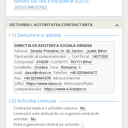
Numarul sub care a fost publicat la JOUE:
2021/S 098-257022
SECTIUNEA I: AUTORITATEA CONTRACTANTA
I.1) Denumire si adrese
DIRECTIA DE ASISTENTA SOCIALA ORADEA
Adresa:
Strada: Primăriei, nr. 42, Sector: -, Judet: Bihor
Tipul juridic al cumparatorului:
-
Cod fiscal:
14371033
Cod postal:
410209
Cod NUTS:
RO111 Bihor
Localitate:
Oradea
Tara:
Romania
E-
mail:
daso@rdsor.ro
Telefon:
+40 0259441677
Fax:
+40 0259441678
Adresa Internet
(URL):
https://www.daso.ro
Adresa profilului
cumparatorului:
https://www.e-licitatie.ro
I.2) Achizitie comuna
Contractul implica o achizitie comuna:
Nu
Contractul este atribuit de un organism central de
achizitie:
Nu
Rolul organismului central pe achizitie:
-