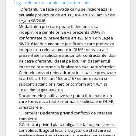
registrele profesionale sau comerciale:
Ofertantul va face dovada ca nu se incadreaza la
situatiile prevazute de art. 60, 164, art 165, art.167 din
Legea 98/2016.
Modalitatea prin care poate fi demonstrata
indeplinirea cerintelor: Se va prezenta DUAE in
conformitate cu prevederile art 193 alin 1 din Legea
98/2016 iar documentele justificative care probeaza
indeplinirea celor asumate in DUAE urmeaza a fi
prezentate la solicitarea autoritatii contractante, doar
de catre ofertantul clasat pe locul I in clasamentul
intermediar intocmit la finalizarea evaluarii ofertelor.
Cerintele privind neincadrarea in situatiile prevazute
la art 60, art.164, art 165, art.167 se adreseaza si
subcontractantilor si tertilor conform art 170/1 si
183/1 din Legea 98/2016.
Documentele justificative vor putea fi, in masura in
care furnizeaza toate informatiile solicitate in DUAE,
urmatoarele :
1. Formular Declarație privind conflictul de interese
completat
2.Certificat privind plata obligatiilor la bugetul general
consolidat (bugetul local si bugetul de stat) care sa