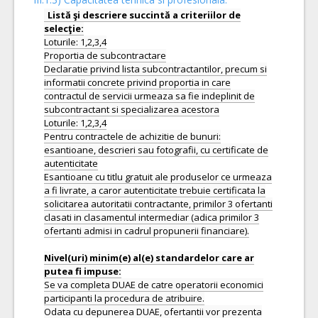
Listă şi descriere succintă a criteriilor de
Loturile: 1,2,3,4
Proportia de subcontractare
Declaratie privind lista subcontractantilor, precum si
informatii concrete privind proportia in care
contractul de servicii urmeaza sa fie indeplinit de
subcontractant si specializarea acestora
Loturile: 1,2,3,4
Pentru contractele de achizitie de bunuri:
esantioane, descrieri sau fotografii, cu certificate de
autenticitate
Esantioane cu titlu gratuit ale produselor ce urmeaza
a fi livrate, a caror autenticitate trebuie certificata la
solicitarea autoritatii contractante, primilor 3 ofertanti
clasati in clasamentul intermediar (adica primilor 3
ofertanti admisi in cadrul propunerii financiare).
Nivel(uri) minim(e) al(e) standardelor care ar
Se va completa DUAE de catre operatorii economici
participanti la procedura de atribuire.
Odata cu depunerea DUAE, ofertantii vor prezenta