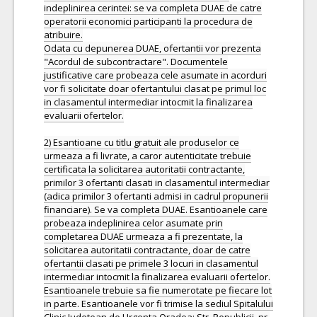
indeplinirea cerintei: se va completa DUAE de catre
operatorii economici participanti la procedura de
atribuire.
Odata cu depunerea DUAE, ofertantii vor prezenta
"Acordul de subcontractare". Documentele
justificative care probeaza cele asumate in acorduri
vor fi solicitate doar ofertantului clasat pe primul loc
in clasamentul intermediar intocmit la finalizarea
evaluarii ofertelor.
2) Esantioane cu titlu gratuit ale produselor ce
urmeaza a fi livrate, a caror autenticitate trebuie
certificata la solicitarea autoritatii contractante,
primilor 3 ofertanti clasati in clasamentul intermediar
(adica primilor 3 ofertanti admisi in cadrul propunerii
financiare). Se va completa DUAE. Esantioanele care
probeaza indeplinirea celor asumate prin
completarea DUAE urmeaza a fi prezentate, la
solicitarea autoritatii contractante, doar de catre
ofertantii clasati pe primele 3 locuri in clasamentul
intermediar intocmit la finalizarea evaluarii ofertelor.
Esantioanele trebuie sa fie numerotate pe fiecare lot
in parte. Esantioanele vor fi trimise la sediul Spitalului