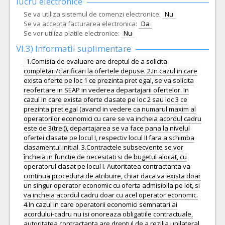
lucru electronice
Se va utiliza sistemul de comenzi electronice:
Nu
Se va accepta facturarea electronica:
Da
Se vor utiliza platile electronice:
Nu
VI.3) Informatii suplimentare
1.Comisia de evaluare are dreptul de a solicita
completari/clarificari la ofertele depuse. 2.In cazul in care
exista oferte pe loc 1 ce prezinta pret egal, se va solicita
reofertare in SEAP in vederea departajarii ofertelor. In
cazul in care exista oferte clasate pe loc 2 sau loc 3 ce
prezinta pret egal (avand in vedere ca numarul maxim al
operatorilor economici cu care se va incheia acordul cadru
este de 3(trei)), departajarea se va face pana la nivelul
ofertei clasate pe locul I, respectiv locul II fara a schimba
clasamentul initial. 3.Contractele subsecvente se vor
încheia in functie de necesitati si de bugetul alocat, cu
operatorul clasat pe locul I. Autoritatea contractanta va
continua procedura de atribuire, chiar daca va exista doar
un singur operator economic cu oferta admisibila pe lot, si
va incheia acordul cadru doar cu acel operator economic.
4.In cazul in care operatorii economici semnatari ai
acordului-cadru nu isi onoreaza obligatiile contractuale,
autoritatea contractanta are dreptul de a rezilia unilateral