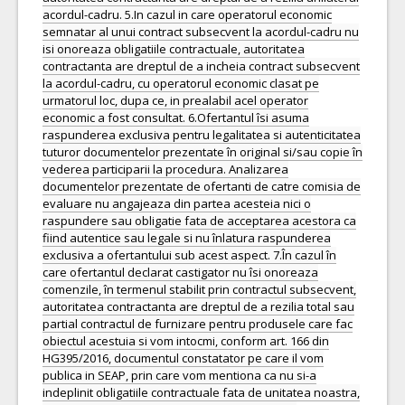
acordul-cadru. 5.In cazul in care operatorul economic
semnatar al unui contract subsecvent la acordul-cadru nu
isi onoreaza obligatiile contractuale, autoritatea
contractanta are dreptul de a incheia contract subsecvent
la acordul-cadru, cu operatorul economic clasat pe
urmatorul loc, dupa ce, in prealabil acel operator
economic a fost consultat. 6.Ofertantul îsi asuma
raspunderea exclusiva pentru legalitatea si autenticitatea
tuturor documentelor prezentate în original si/sau copie în
vederea participarii la procedura. Analizarea
documentelor prezentate de ofertanti de catre comisia de
evaluare nu angajeaza din partea acesteia nici o
raspundere sau obligatie fata de acceptarea acestora ca
fiind autentice sau legale si nu înlatura raspunderea
exclusiva a ofertantului sub acest aspect. 7.În cazul în
care ofertantul declarat castigator nu îsi onoreaza
comenzile, în termenul stabilit prin contractul subsecvent,
autoritatea contractanta are dreptul de a rezilia total sau
partial contractul de furnizare pentru produsele care fac
obiectul acestuia si vom intocmi, conform art. 166 din
HG395/2016, documentul constatator pe care il vom
publica in SEAP, prin care vom mentiona ca nu si-a
indeplinit obligatiile contractuale fata de unitatea noastra,