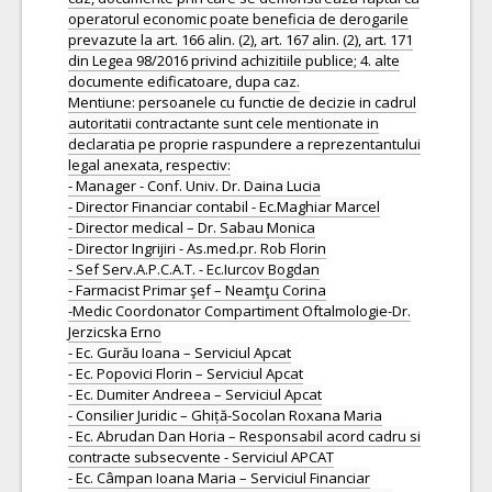
operatorul economic poate beneficia de derogarile
prevazute la art. 166 alin. (2), art. 167 alin. (2), art. 171
din Legea 98/2016 privind achizitiile publice; 4. alte
documente edificatoare, dupa caz.
Mentiune: persoanele cu functie de decizie in cadrul
autoritatii contractante sunt cele mentionate in
declaratia pe proprie raspundere a reprezentantului
legal anexata, respectiv:
- Manager - Conf. Univ. Dr. Daina Lucia
- Director Financiar contabil - Ec.Maghiar Marcel
- Director medical – Dr. Sabau Monica
- Director Ingrijiri - As.med.pr. Rob Florin
- Sef Serv.A.P.C.A.T. - Ec.Iurcov Bogdan
- Farmacist Primar şef – Neamţu Corina
-Medic Coordonator Compartiment Oftalmologie-Dr.
Jerzicska Erno
- Ec. Gurău Ioana – Serviciul Apcat
- Ec. Popovici Florin – Serviciul Apcat
- Ec. Dumiter Andreea – Serviciul Apcat
- Consilier Juridic – Ghiță-Socolan Roxana Maria
- Ec. Abrudan Dan Horia – Responsabil acord cadru si
contracte subsecvente - Serviciul APCAT
- Ec. Câmpan Ioana Maria – Serviciul Financiar