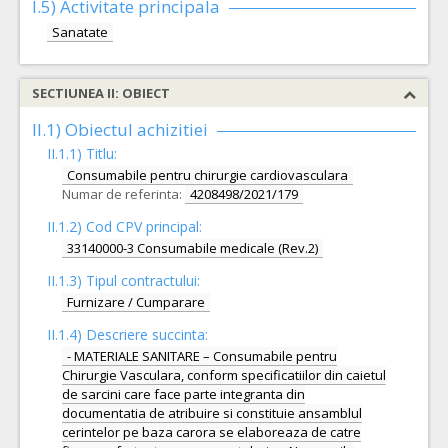
I.5)
Activitate principala
Sanatate
SECTIUNEA II: OBIECT
II.1) Obiectul achizitiei
II.1.1) Titlu:
Consumabile pentru chirurgie cardiovasculara
Numar de referinta:
4208498/2021/179
II.1.2) Cod CPV principal:
33140000-3 Consumabile medicale (Rev.2)
II.1.3) Tipul contractului:
Furnizare / Cumparare
II.1.4) Descriere succinta:
- MATERIALE SANITARE – Consumabile pentru
Chirurgie Vasculara, conform specificatiilor din caietul
de sarcini care face parte integranta din
documentatia de atribuire si constituie ansamblul
cerintelor pe baza carora se elaboreaza de catre