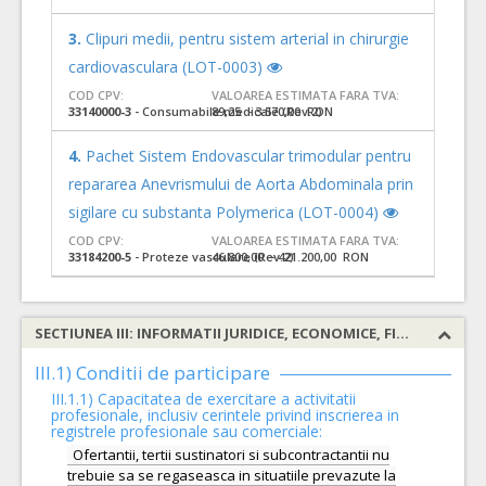
3.
Clipuri medii, pentru sistem arterial in chirurgie
cardiovasculara (LOT-0003)
COD CPV:
VALOAREA ESTIMATA FARA TVA:
33140000-3
- Consumabile medicale (Rev.2)
89,25 - 3.570,00 RON
4.
Pachet Sistem Endovascular trimodular pentru
repararea Anevrismului de Aorta Abdominala prin
sigilare cu substanta Polymerica (LOT-0004)
COD CPV:
VALOAREA ESTIMATA FARA TVA:
33184200-5
- Proteze vasculare (Rev.2)
46.800,00 - 421.200,00 RON
SECTIUNEA III: INFORMATII JURIDICE, ECONOMICE, FINANCIARE SI TEHNICE
III.1) Conditii de participare
III.1.1) Capacitatea de exercitare a activitatii
profesionale, inclusiv cerintele privind inscrierea in
registrele profesionale sau comerciale:
Ofertantii, tertii sustinatori si subcontractantii nu
trebuie sa se regaseasca in situatiile prevazute la