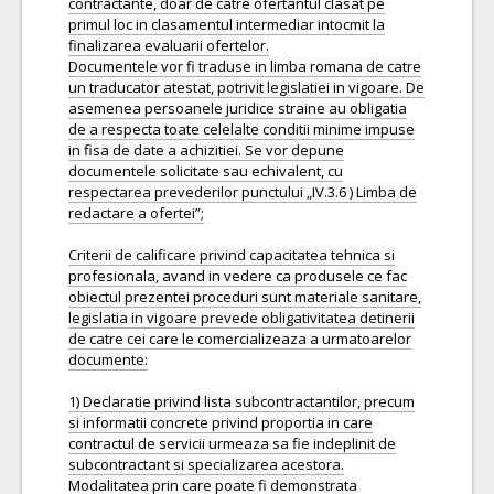
contractante, doar de catre ofertantul clasat pe
primul loc in clasamentul intermediar intocmit la
finalizarea evaluarii ofertelor.
Documentele vor fi traduse in limba romana de catre
un traducator atestat, potrivit legislatiei in vigoare. De
asemenea persoanele juridice straine au obligatia
de a respecta toate celelalte conditii minime impuse
in fisa de date a achizitiei. Se vor depune
documentele solicitate sau echivalent, cu
respectarea prevederilor punctului „IV.3.6 ) Limba de
redactare a ofertei”;
Criterii de calificare privind capacitatea tehnica si
profesionala, avand in vedere ca produsele ce fac
obiectul prezentei proceduri sunt materiale sanitare,
legislatia in vigoare prevede obligativitatea detinerii
de catre cei care le comercializeaza a urmatoarelor
documente:
1) Declaratie privind lista subcontractantilor, precum
si informatii concrete privind proportia in care
contractul de servicii urmeaza sa fie indeplinit de
subcontractant si specializarea acestora.
Modalitatea prin care poate fi demonstrata