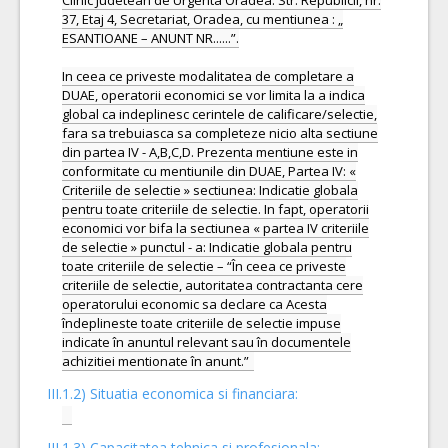
Clinic Judetean de Urgenta Oradea: Str. Republicii, nr.
37, Etaj 4, Secretariat, Oradea, cu mentiunea : „
ESANTIOANE – ANUNT NR......”.
In ceea ce priveste modalitatea de completare a
DUAE, operatorii economici se vor limita la a indica
global ca indeplinesc cerintele de calificare/selectie,
fara sa trebuiasca sa completeze nicio alta sectiune
din partea IV - A,B,C,D. Prezenta mentiune este in
conformitate cu mentiunile din DUAE, Partea IV: «
Criteriile de selectie » sectiunea: Indicatie globala
pentru toate criteriile de selectie. In fapt, operatorii
economici vor bifa la sectiunea « partea IV criteriile
de selectie » punctul - a: Indicatie globala pentru
toate criteriile de selectie – “În ceea ce priveste
criteriile de selectie, autoritatea contractanta cere
operatorului economic sa declare ca Acesta
îndeplineste toate criteriile de selectie impuse
indicate în anuntul relevant sau în documentele
III.1.2) Situatia economica si financiara:
III.1.3) Capacitatea tehnica si profesionala: