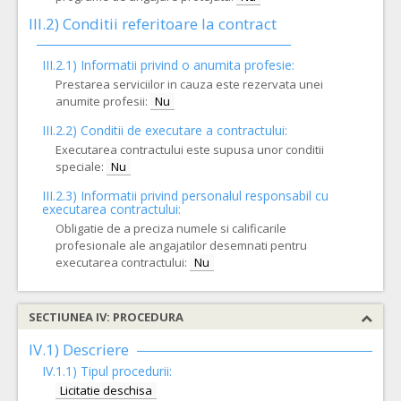
III.2)
Conditii referitoare la contract
III.2.1) Informatii privind o anumita profesie:
Prestarea serviciilor in cauza este rezervata unei
anumite profesii:
Nu
III.2.2)
Conditii de executare a contractului:
Executarea contractului este supusa unor conditii
speciale:
Nu
III.2.3)
Informatii privind personalul responsabil cu
executarea contractului:
Obligatie de a preciza numele si calificarile
profesionale ale angajatilor desemnati pentru
executarea contractului:
Nu
SECTIUNEA IV: PROCEDURA
IV.1) Descriere
IV.1.1) Tipul procedurii:
Licitatie deschisa