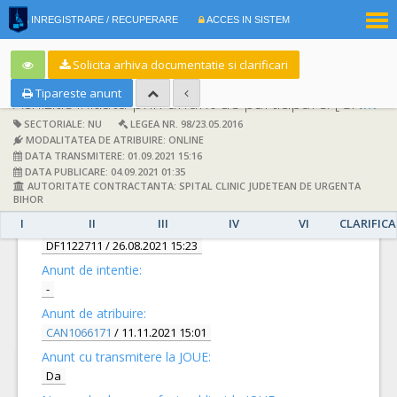
|
INREGISTRARE / RECUPERARE
ACCES IN SISTEM
RO
EN
Solicita arhiva documentatie si clarificari
Tipareste anunt
Achizitie initiata prin anunt de participare:
[CN1034482] -
SECTORIALE: NU
LEGEA NR. 98/23.05.2016
MODALITATEA DE ATRIBUIRE: ONLINE
DATA TRANSMITERE: 01.09.2021 15:16
DATA PUBLICARE: 04.09.2021 01:35
AUTORITATE CONTRACTANTA: SPITAL CLINIC JUDETEAN DE URGENTA
DETALII
BIHOR
I
II
III
IV
VI
CLARIFICA
Documentatie de atribuire:
DF1122711
/ 26.08.2021 15:23
Anunt de intentie:
-
Anunt de atribuire:
CAN1066171
/ 11.11.2021 15:01
Anunt cu transmitere la JOUE:
Da