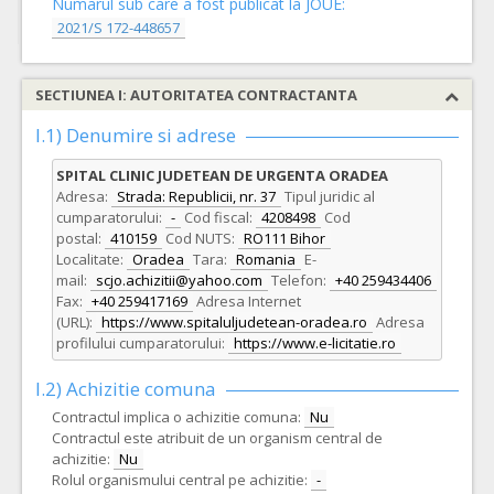
Numarul sub care a fost publicat la JOUE:
2021/S 172-448657
SECTIUNEA I: AUTORITATEA CONTRACTANTA
I.1) Denumire si adrese
SPITAL CLINIC JUDETEAN DE URGENTA ORADEA
Adresa:
Strada: Republicii, nr. 37
Tipul juridic al
cumparatorului:
-
Cod fiscal:
4208498
Cod
postal:
410159
Cod NUTS:
RO111 Bihor
Localitate:
Oradea
Tara:
Romania
E-
mail:
scjo.achizitii@yahoo.com
Telefon:
+40 259434406
Fax:
+40 259417169
Adresa Internet
(URL):
https://www.spitaluljudetean-oradea.ro
Adresa
profilului cumparatorului:
https://www.e-licitatie.ro
I.2) Achizitie comuna
Contractul implica o achizitie comuna:
Nu
Contractul este atribuit de un organism central de
achizitie:
Nu
Rolul organismului central pe achizitie:
-