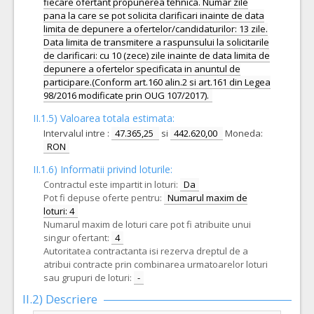
fiecare ofertant propunerea tehnica. Numar zile
pana la care se pot solicita clarificari inainte de data
limita de depunere a ofertelor/candidaturilor: 13 zile.
Data limita de transmitere a raspunsului la solicitarile
de clarificari: cu 10 (zece) zile inainte de data limita de
depunere a ofertelor specificata in anuntul de
participare.(Conform art.160 alin.2 si art.161 din Legea
98/2016 modificate prin OUG 107/2017).
II.1.5) Valoarea totala estimata:
Intervalul intre :
47.365,25
si
442.620,00
Moneda:
RON
II.1.6) Informatii privind loturile:
Contractul este impartit in loturi:
Da
Pot fi depuse oferte pentru:
Numarul maxim de
loturi: 4
Numarul maxim de loturi care pot fi atribuite unui
singur ofertant:
4
Autoritatea contractanta isi rezerva dreptul de a
atribui contracte prin combinarea urmatoarelor loturi
sau grupuri de loturi:
-
II.2) Descriere