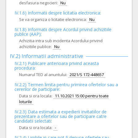
desfasura negocieri:
Nu
IV.1.6) Informatii despre licitatia electronica:
Se va organiza o licitatie electronica:
Nu
IV.1.8) Informatii despre Acordul privind achizitiile
publice (AAP):
Achizitia intra sub incidenta Acordului privind
achizitiile publice:
Nu
IV.2) Informatii administrative
IV.2.1) Publicare anterioara privind aceasta
procedura:
Numarul TED al anuntului:
2021/S 172-448657
IV.2.2) Termen limita pentru primirea ofertelor sau a
cererilor de participare:
Data si ora locala:
11.10.2021 15:00 pentru toate
loturile
IV.2.3) Data estimata a expedierii invitatiilor de
prezentare a ofertelor sau de participare catre
candidatii selectati:
Data si ora locala:
-
IV.2.4)
Limbile in care pot fi depuse ofertele sau