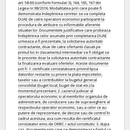
art. 58-60 (conform Formular 3), 164, 165, 167 din
Legea nr.98/2016. Modalitatea prin care poate fi
demonstrata îndeplinirea cerintei: se va completa
DUAE de catre operatorii economici participanti la
procedura de atribuire cu informatiile aferente
situatiei lor. Documentele justificative care probeaza
îndeplinirea celor asumate prin completarea DUAE
urmeaza a fi prezentate, la solicitarea autoritatii
contractante, doar de catre ofertantii clasati pe
primul loc in clasamentul intermediar va fi obligat sa
le prezinte doar la solicitarea autoritatii contractante
la finalizarea evaluarii ofertelor. Aceste documente
pot fi: 1. certificate constatatoare privind lipsa
datoriilor restante cu privire la plata impozitelor,
taxelor sau a contributiilor la bugetul general
consolidat (buget local, buget de stat etc.) la
momentul prezentarii; 2. cazierul judiciar al
operatorului economic si al membrilor organului de
administrare, de conducere sau de supraveghere al
respectivului operator economic, sau a celor ce au
putere de reprezentare, de decizie sau de control în
cadrul acestuia, asa cum rezulta din certificatul
constatator emis de ONRC / actul constitutiv; 3. dupa
caz, documente prin care se demonstreaza faptul ca