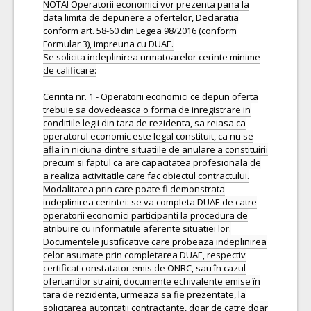
NOTA! Operatorii economici vor prezenta pana la
data limita de depunere a ofertelor, Declaratia
conform art. 58-60 din Legea 98/2016 (conform
Formular 3), impreuna cu DUAE.
Se solicita indeplinirea urmatoarelor cerinte minime
de calificare:
Cerinta nr. 1 - Operatorii economici ce depun oferta
trebuie sa dovedeasca o forma de inregistrare in
conditiile legii din tara de rezidenta, sa reiasa ca
operatorul economic este legal constituit, ca nu se
afla in niciuna dintre situatiile de anulare a constituirii
precum si faptul ca are capacitatea profesionala de
a realiza activitatile care fac obiectul contractului.
Modalitatea prin care poate fi demonstrata
indeplinirea cerintei: se va completa DUAE de catre
operatorii economici participanti la procedura de
atribuire cu informatiile aferente situatiei lor.
Documentele justificative care probeaza indeplinirea
celor asumate prin completarea DUAE, respectiv
certificat constatator emis de ONRC, sau în cazul
ofertantilor straini, documente echivalente emise în
tara de rezidenta, urmeaza sa fie prezentate, la
solicitarea autoritatii contractante, doar de catre doar