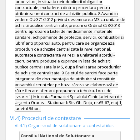
iar pe viitor, in situatia neindeplinirii obligatiilor
contractuale, excluderea dintr-o procedura pentru
atribuirea unui contract de achizitie publica. 8.Avand in
vedere OUG71/2012 privind desemnarea MS ca unitate de
achizitii publice centralizate, precum si Ordinul 658/2013
pentru aprobarea Listei de medicamente, materiale
sanitare, echipamente de protectie, servicii, combustibil si
lubrifianti pt parcul auto, pentru care se organizeaza
proceduri de achizitie centralizate la nivel national,
autoritatea contractanta va rezilia unilateral acordul-
cadru pentru produsele cuprinse in lista de achizitii
publice centralizate la MS, dupa finalizarea procedurilor
de achizitie centralizate. 9.Caietul de sarcini face parte
integranta din documentaţia de atribuire si constituie
ansamblul cerinţelor pe baza cărora se elaborează de
către fiecare ofertant propunerea tehnica. Locul de
livrare: 1) In incinta Farmaciei Spitalului Clinic Judetean de
Urgenta Oradea: Stationar I: Str. Gh. Doja, nr.65-67, etaj 1,
Judetul Bihor.
VI.4) Proceduri de contestare
VI.4.1) Organismul de solutionare a contestatiilor:
Consiliul National de Solutionare a