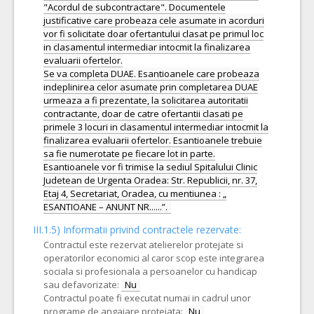
"Acordul de subcontractare". Documentele
justificative care probeaza cele asumate in acorduri
vor fi solicitate doar ofertantului clasat pe primul loc
in clasamentul intermediar intocmit la finalizarea
evaluarii ofertelor.
Se va completa DUAE. Esantioanele care probeaza
indeplinirea celor asumate prin completarea DUAE
urmeaza a fi prezentate, la solicitarea autoritatii
contractante, doar de catre ofertantii clasati pe
primele 3 locuri in clasamentul intermediar intocmit la
finalizarea evaluarii ofertelor. Esantioanele trebuie
sa fie numerotate pe fiecare lot in parte.
Esantioanele vor fi trimise la sediul Spitalului Clinic
Judetean de Urgenta Oradea: Str. Republicii, nr. 37,
Etaj 4, Secretariat, Oradea, cu mentiunea : „
III.1.5)
Informatii privind contractele rezervate:
Contractul este rezervat atelierelor protejate si
operatorilor economici al caror scop este integrarea
sociala si profesionala a persoanelor cu handicap
sau defavorizate:
Nu
Contractul poate fi executat numai in cadrul unor
programe de angajare protejata:
Nu