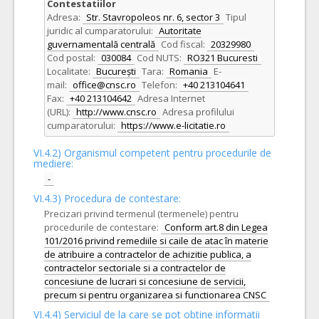
Contestatiilor
Adresa:
Str. Stavropoleos nr. 6, sector 3
Tipul
juridic al cumparatorului:
Autoritate
guvernamentală centrală
Cod fiscal:
20329980
Cod postal:
030084
Cod NUTS:
RO321 Bucuresti
Localitate:
București
Tara:
Romania
E-
mail:
office@cnsc.ro
Telefon:
+40 213104641
Fax:
+40 213104642
Adresa Internet
(URL):
http://www.cnsc.ro
Adresa profilului
cumparatorului:
https://www.e-licitatie.ro
VI.4.2) Organismul competent pentru procedurile de
mediere:
-
VI.4.3) Procedura de contestare:
Precizari privind termenul (termenele) pentru
procedurile de contestare:
Conform art.8 din Legea
101/2016 privind remediile si caile de atac în materie
de atribuire a contractelor de achizitie publica, a
contractelor sectoriale si a contractelor de
concesiune de lucrari si concesiune de servicii,
precum si pentru organizarea si functionarea CNSC
VI.4.4) Serviciul de la care se pot obtine informatii