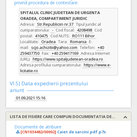
privind procedura de contestare:
SPITALUL CLINIC JUDETEAN DE URGENTA
ORADEA, COMPARTIMENT JURIDIC
Adresa:
Str.Republiciin nr.37
Tipul juridic al
cumparatorului:
-
Cod fiscal:
4208498
Cod
postal:
410475
Cod NUTS:
RO111 Bihor
Localitate:
Oradea
Tara:
Romania
E-
mail:
scjo.achizitii@yahoo.com
Telefon:
+40
259437750
Fax:
+40 259417169
Adresa Internet
(URL):
https://www.spitaljudetean-oradea.ro
Adresa profilului cumparatorului:
https://www.e-
licitatie.ro
VI.5) Data expedierii prezentului
anunt
01.09.2021 15:16
LISTA DE FISIERE CARE COMPUN DOCUMENTATIA DE ATRIBUIRE
Documente de atribuire
[CN1034482/00002]
Caiet de sarcini.pdf.p7s