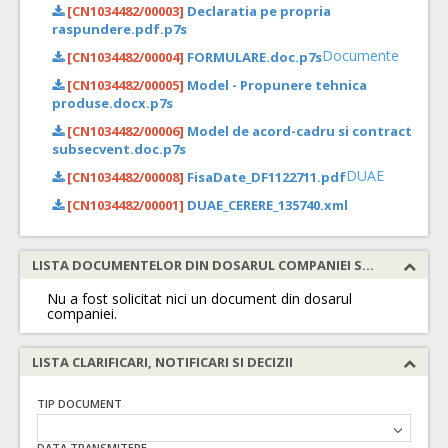
[CN1034482/00003]
Declaratia pe propria
raspundere.pdf.p7s
Documente
[CN1034482/00004]
FORMULARE.doc.p7s
[CN1034482/00005]
Model - Propunere tehnica
produse.docx.p7s
[CN1034482/00006]
Model de acord-cadru si contract
subsecvent.doc.p7s
DUAE
[CN1034482/00008]
FisaDate_DF1122711.pdf
[CN1034482/00001]
DUAE_CERERE_135740.xml
LISTA DOCUMENTELOR DIN DOSARUL COMPANIEI SOLICITATE
Nu a fost solicitat nici un document din dosarul
companiei.
LISTA CLARIFICARI, NOTIFICARI SI DECIZII
TIP DOCUMENT
DATA TRANSMITERE