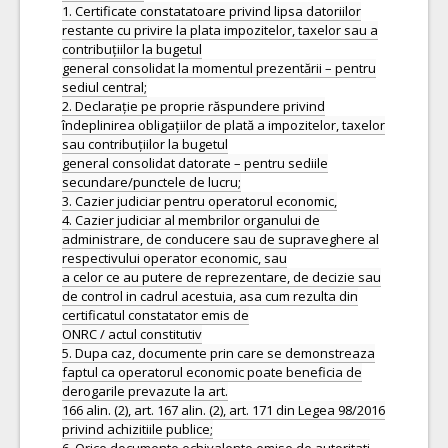
1. Certificate constatatoare privind lipsa datoriilor
restante cu privire la plata impozitelor, taxelor sau a
contribuțiilor la bugetul
general consolidat la momentul prezentării – pentru
sediul central;
2. Declarație pe proprie răspundere privind
îndeplinirea obligațiilor de plată a impozitelor, taxelor
sau contribuțiilor la bugetul
general consolidat datorate – pentru sediile
secundare/punctele de lucru;
3. Cazier judiciar pentru operatorul economic,
4. Cazier judiciar al membrilor organului de
administrare, de conducere sau de supraveghere al
respectivului operator economic, sau
a celor ce au putere de reprezentare, de decizie sau
de control in cadrul acestuia, asa cum rezulta din
certificatul constatator emis de
ONRC / actul constitutiv
5. Dupa caz, documente prin care se demonstreaza
faptul ca operatorul economic poate beneficia de
derogarile prevazute la art.
166 alin. (2), art. 167 alin. (2), art. 171 din Legea 98/2016
privind achizitiile publice;