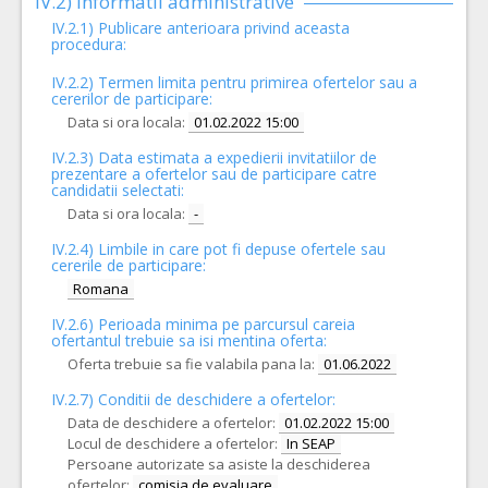
IV.2) Informatii administrative
IV.2.1) Publicare anterioara privind aceasta
procedura:
IV.2.2) Termen limita pentru primirea ofertelor sau a
cererilor de participare:
Data si ora locala:
01.02.2022 15:00
IV.2.3) Data estimata a expedierii invitatiilor de
prezentare a ofertelor sau de participare catre
candidatii selectati:
Data si ora locala:
-
IV.2.4)
Limbile in care pot fi depuse ofertele sau
cererile de participare:
Romana
IV.2.6) Perioada minima pe parcursul careia
ofertantul trebuie sa isi mentina oferta:
Oferta trebuie sa fie valabila pana la:
01.06.2022
IV.2.7) Conditii de deschidere a ofertelor:
Data de deschidere a ofertelor:
01.02.2022 15:00
Locul de deschidere a ofertelor:
In SEAP
Persoane autorizate sa asiste la deschiderea
ofertelor:
comisia de evaluare