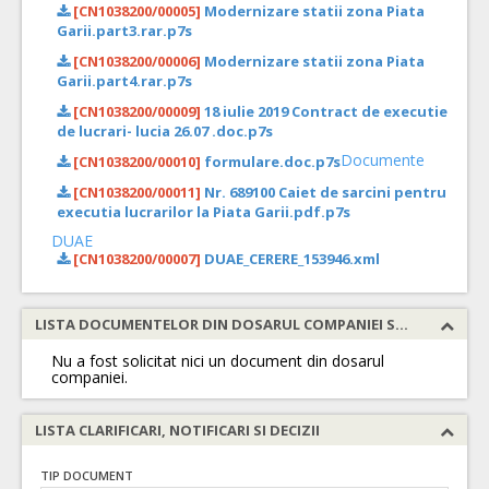
[CN1038200/00005]
Modernizare statii zona Piata
Garii.part3.rar.p7s
[CN1038200/00006]
Modernizare statii zona Piata
Garii.part4.rar.p7s
[CN1038200/00009]
18 iulie 2019 Contract de executie
de lucrari- lucia 26.07 .doc.p7s
Documente
[CN1038200/00010]
formulare.doc.p7s
[CN1038200/00011]
Nr. 689100 Caiet de sarcini pentru
executia lucrarilor la Piata Garii.pdf.p7s
DUAE
[CN1038200/00007]
DUAE_CERERE_153946.xml
LISTA DOCUMENTELOR DIN DOSARUL COMPANIEI SOLICITATE
Nu a fost solicitat nici un document din dosarul
companiei.
LISTA CLARIFICARI, NOTIFICARI SI DECIZII
TIP DOCUMENT