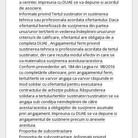
a cerintei. Impreuna cu DUAE se va depune si acordul
de asociere.
Informatii privind Tertul sustinator in sustinerea
tehnica sau profesionala acordata ofertantului: Daca
ofertantul beneficiază de susţinerea din partea
unui/unor tert/terti in vederea îndeplinirii unui/unor
criteriu/ii de calificare, ofertantul are obligaţia de a
completa DUAE , Angajamentul ferm privind
sustinerea tehnica si profesionala acordata de tertul
sustinator, din care rezulta modul efectiv in care se
va materializa susţinerea acestuia/acestora.
Conform prevederilor art. 184 din Legea nr. 98/2016
cu completările ulterioare, prin angajamentul ferm,
tertul/tertii se va/vor angaja ca va/vor răspunde in
mod solidar cu ofertantul pentru executarea
contractului de achiziţie publica. Răspunderea
solidara a tertului/tertilor sustinator/sustinatori se va
angaja sub condiţia neindeplinirii de către
acesta/acestia a obligaţiilor de susţinere asumate
prin angajament. Impreuna cu DUAE se va depune si
angajamentul de sustinere precum si anexele
acestuia.
Proportia de subcontractare
Proportia de subcontractare -Informatii privind