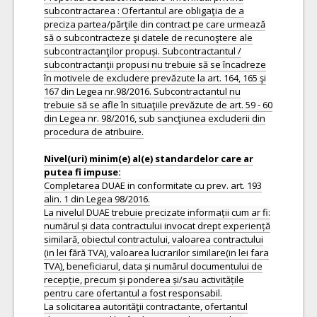
subcontractarea : Ofertantul are obligaţia de a
preciza partea/părţile din contract pe care urmează
să o subcontracteze şi datele de recunoştere ale
subcontractanţilor propuși. Subcontractantul /
subcontractanţii propusi nu trebuie să se încadreze
în motivele de excludere prevăzute la art. 164, 165 şi
167 din Legea nr.98/2016. Subcontractantul nu
trebuie să se afle în situaţiile prevăzute de art. 59 - 60
din Legea nr. 98/2016, sub sancţiunea excluderii din
procedura de atribuire.
Nivel(uri) minim(e) al(e) standardelor care ar
Completarea DUAE in conformitate cu prev. art. 193
alin. 1 din Legea 98/2016.
La nivelul DUAE trebuie precizate informații cum ar fi:
numărul și data contractului invocat drept experiență
similară, obiectul contractului, valoarea contractului
(in lei fără TVA), valoarea lucrarilor similare(in lei fara
TVA), beneficiarul, data și numărul documentului de
recepție, precum și ponderea și/sau activitățile
pentru care ofertantul a fost responsabil.
La solicitarea autorităţii contractante, ofertantul