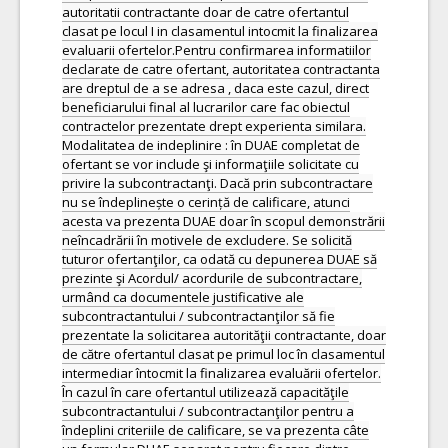
autoritatii contractante doar de catre ofertantul
clasat pe locul I in clasamentul intocmit la finalizarea
evaluarii ofertelor.Pentru confirmarea informatiilor
declarate de catre ofertant, autoritatea contractanta
are dreptul de a se adresa , daca este cazul, direct
beneficiarului final al lucrarilor care fac obiectul
contractelor prezentate drept experienta similara.
Modalitatea de indeplinire : în DUAE completat de
ofertant se vor include şi informaţiile solicitate cu
privire la subcontractanţi. Dacă prin subcontractare
nu se îndeplinește o cerință de calificare, atunci
acesta va prezenta DUAE doar în scopul demonstrării
neîncadrării în motivele de excludere. Se solicită
tuturor ofertanţilor, ca odată cu depunerea DUAE să
prezinte şi Acordul/ acordurile de subcontractare,
urmând ca documentele justificative ale
subcontractantului / subcontractanţilor să fie
prezentate la solicitarea autorităţii contractante, doar
de către ofertantul clasat pe primul loc în clasamentul
intermediar întocmit la finalizarea evaluării ofertelor.
În cazul în care ofertantul utilizează capacităţile
subcontractantului / subcontractanţilor pentru a
îndeplini criteriile de calificare, se va prezenta câte