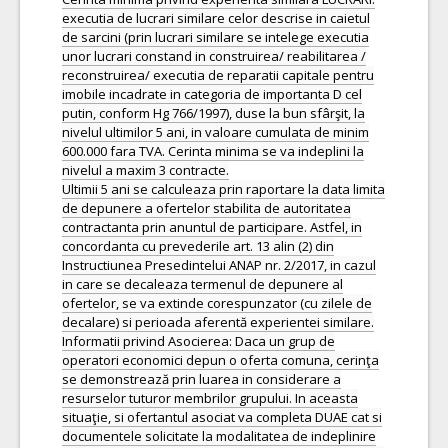
executia de lucrari similare celor descrise in caietul
de sarcini (prin lucrari similare se intelege executia
unor lucrari constand in construirea/ reabilitarea /
reconstruirea/ executia de reparatii capitale pentru
imobile incadrate in categoria de importanta D cel
putin, conform Hg 766/1997), duse la bun sfârşit, la
nivelul ultimilor 5 ani, in valoare cumulata de minim
600.000 fara TVA. Cerinta minima se va indeplini la
nivelul a maxim 3 contracte.
Ultimii 5 ani se calculeaza prin raportare la data limita
de depunere a ofertelor stabilita de autoritatea
contractanta prin anuntul de participare. Astfel, in
concordanta cu prevederile art. 13 alin (2) din
Instructiunea Presedintelui ANAP nr. 2/2017, in cazul
in care se decaleaza termenul de depunere al
ofertelor, se va extinde corespunzator (cu zilele de
decalare) si perioada aferentă experientei similare.
Informatii privind Asocierea: Daca un grup de
operatori economici depun o oferta comuna, cerinţa
se demonstrează prin luarea in considerare a
resurselor tuturor membrilor grupului. In aceasta
situaţie, si ofertantul asociat va completa DUAE cat si
documentele solicitate la modalitatea de indeplinire