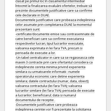
clasat pe primul loc în clasamentul intermediar
întocmit la finalizarea evaluării ofertelor, trebuie să
prezinte documentele justificative care sa confirme
cele declarate in DUAE.
Documentele justificative care probeaza indeplinirea
celor asumate prin completarea DUAE la momentul
prezentarii sunt:
-certificate/documente emise sau contrasemnate de
catre beneficiari care sa confirme executarea
respectivelor lucrari, tipul lucrarilor executate,
valoarea exprimata in lei fara TVA, precum si
perioada de executie a lor.
-Un tabel centralizator in care sa se regaseasca cele
maxim 3 contracte prin care ofertantul considera ca
indeplineste cerinta minima privind experienta
similara cu urmatoarele informatii : numele
operatorului economic care detine experienta
similara; datele contractului (numar, data, obiect);
valoarea contractului (lei fara TVA); valoarea
lucrarilor similare (lei fara TVA); perioada de executie
a lucrarilor; beneficiarul; data si numarul
documentului de receptie .
-Documentele justificative care probeaza
indeplinirea cerintei vor fi prezentate la solicitarea