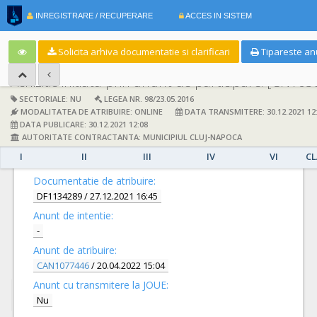
|
INREGISTRARE / RECUPERARE
ACCES IN SISTEM
RO
E
Solicita arhiva documentatie si clarificari
Tipareste an
Achizitie initiata prin anunt de participare:
[CN103820
SECTORIALE: NU
LEGEA NR. 98/23.05.2016
MODALITATEA DE ATRIBUIRE: ONLINE
DATA TRANSMITERE: 30.12.2021 12
DATA PUBLICARE: 30.12.2021 12:08
AUTORITATE CONTRACTANTA: MUNICIPIUL CLUJ-NAPOCA
I
II
III
IV
VI
CL
DETALII
Documentatie de atribuire:
DF1134289
/ 27.12.2021 16:45
Anunt de intentie:
-
Anunt de atribuire:
CAN1077446
/ 20.04.2022 15:04
Anunt cu transmitere la JOUE:
Nu