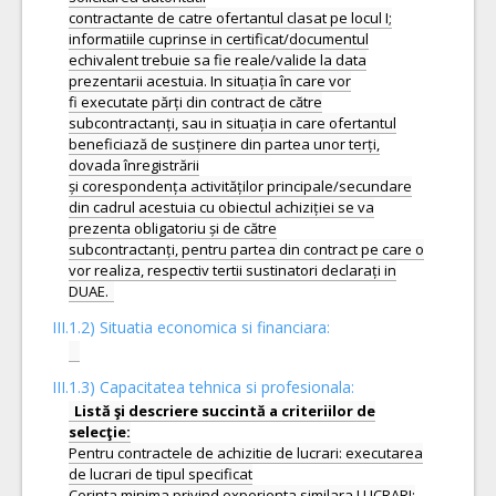
contractante de catre ofertantul clasat pe locul I;
informatiile cuprinse in certificat/documentul
echivalent trebuie sa fie reale/valide la data
prezentarii acestuia. In situația în care vor
fi executate părți din contract de către
subcontractanți, sau in situația in care ofertantul
beneficiază de susținere din partea unor terți,
dovada înregistrării
și corespondența activităților principale/secundare
din cadrul acestuia cu obiectul achiziției se va
prezenta obligatoriu și de către
subcontractanți, pentru partea din contract pe care o
vor realiza, respectiv tertii sustinatori declarați in
III.1.2) Situatia economica si financiara:
III.1.3) Capacitatea tehnica si profesionala:
Listă şi descriere succintă a criteriilor de
Pentru contractele de achizitie de lucrari: executarea
de lucrari de tipul specificat
Cerinta minima privind experienta similara LUCRARI: