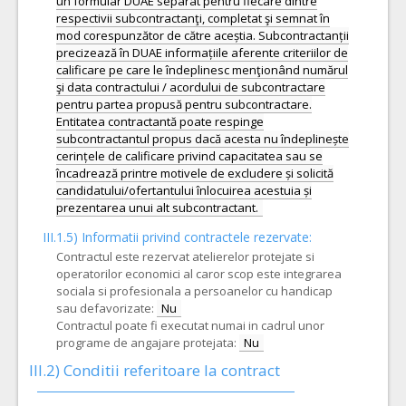
un formular DUAE separat pentru fiecare dintre
respectivii subcontractanţi, completat şi semnat în
mod corespunzător de către aceștia. Subcontractanții
precizează în DUAE informațiile aferente criteriilor de
calificare pe care le îndeplinesc menţionând numărul
şi data contractului / acordului de subcontractare
pentru partea propusă pentru subcontractare.
Entitatea contractantă poate respinge
subcontractantul propus dacă acesta nu îndeplinește
cerințele de calificare privind capacitatea sau se
încadrează printre motivele de excludere și solicită
candidatului/ofertantului înlocuirea acestuia și
III.1.5)
Informatii privind contractele rezervate:
Contractul este rezervat atelierelor protejate si
operatorilor economici al caror scop este integrarea
sociala si profesionala a persoanelor cu handicap
sau defavorizate:
Nu
Contractul poate fi executat numai in cadrul unor
programe de angajare protejata:
Nu
III.2)
Conditii referitoare la contract