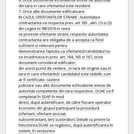
6. Orice documente echivalente emise de autoritati
din tara in care ofertantul este rezident.
7. Orice alte documente edificatoare.
IN CAZUL OFERTANTILOR STRAINI : Autoritatea
contractanta va respecta prev. art 183 , alin. (1) si (3)
din Legea nr 98/2016 in ceea
ce priveste ofertantii straini, respectiv autoritatea
contractanta are obligatia de a accepta ca fiind
suficient si relevant pentru
demonstrarea faptului ca ofertantul/candidatul nu
se incadreaza in prev. art. 164, 165 si 167, orice
document considerat edificator,
din acest punct de vedere , in tara de origine sau in
tara in care ofertantul/ candidatul este stabilit, cum
ar fi certificate, caziere
judiciare sau alte documente echivalente emise de
autoritati competente din tara respectiva . DUAE va fi
completat în SEAP în mod
direct, după autentificare, de către fiecare operator
economic din grupul participant la procedură
(ofertant, ofertant asociat,
subcontractant, terț susținător). Detalii cu privire la
întocmirea DUAE se regăsesc, după autentificarea în
sistem, în secțiunea