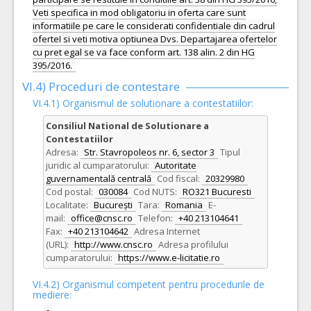
Veti specifica in mod obligatoriu in oferta care sunt
informatiile pe care le considerati confidentiale din cadrul
oferteI si veti motiva optiunea Dvs. Departajarea ofertelor
cu pret egal se va face conform art. 138 alin. 2 din HG
395/2016.
VI.4) Proceduri de contestare
VI.4.1) Organismul de solutionare a contestatiilor:
Consiliul National de Solutionare a
Contestatiilor
Adresa:
Str. Stavropoleos nr. 6, sector 3
Tipul
juridic al cumparatorului:
Autoritate
guvernamentală centrală
Cod fiscal:
20329980
Cod postal:
030084
Cod NUTS:
RO321 Bucuresti
Localitate:
București
Tara:
Romania
E-
mail:
office@cnsc.ro
Telefon:
+40 213104641
Fax:
+40 213104642
Adresa Internet
(URL):
http://www.cnsc.ro
Adresa profilului
cumparatorului:
https://www.e-licitatie.ro
VI.4.2) Organismul competent pentru procedurile de
mediere:
-