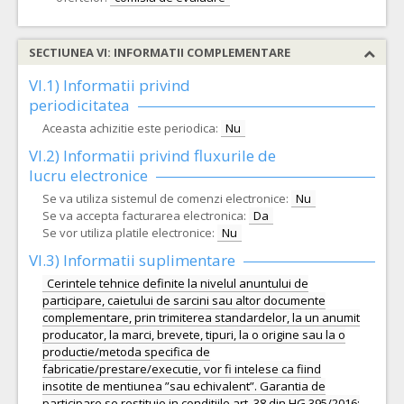
SECTIUNEA VI: INFORMATII COMPLEMENTARE
VI.1) Informatii privind
periodicitatea
Aceasta achizitie este periodica:
Nu
VI.2) Informatii privind fluxurile de
lucru electronice
Se va utiliza sistemul de comenzi electronice:
Nu
Se va accepta facturarea electronica:
Da
Se vor utiliza platile electronice:
Nu
VI.3) Informatii suplimentare
Cerintele tehnice definite la nivelul anuntului de
participare, caietului de sarcini sau altor documente
complementare, prin trimiterea standardelor, la un anumit
producator, la marci, brevete, tipuri, la o origine sau la o
productie/metoda specifica de
fabricatie/prestare/executie, vor fi intelese ca fiind
insotite de mentiunea ”sau echivalent”. Garantia de
participare se restituie in conditiile art. 38 din HG 395/2016;