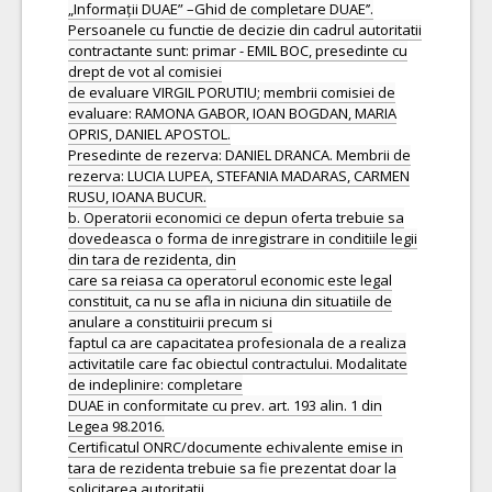
„Informații DUAE” –Ghid de completare DUAE’’.
Persoanele cu functie de decizie din cadrul autoritatii
contractante sunt: primar - EMIL BOC, presedinte cu
drept de vot al comisiei
de evaluare VIRGIL PORUTIU; membrii comisiei de
evaluare: RAMONA GABOR, IOAN BOGDAN, MARIA
OPRIS, DANIEL APOSTOL.
Presedinte de rezerva: DANIEL DRANCA. Membrii de
rezerva: LUCIA LUPEA, STEFANIA MADARAS, CARMEN
RUSU, IOANA BUCUR.
b. Operatorii economici ce depun oferta trebuie sa
dovedeasca o forma de inregistrare in conditiile legii
din tara de rezidenta, din
care sa reiasa ca operatorul economic este legal
constituit, ca nu se afla in niciuna din situatiile de
anulare a constituirii precum si
faptul ca are capacitatea profesionala de a realiza
activitatile care fac obiectul contractului. Modalitate
de indeplinire: completare
DUAE in conformitate cu prev. art. 193 alin. 1 din
Legea 98.2016.
Certificatul ONRC/documente echivalente emise in
tara de rezidenta trebuie sa fie prezentat doar la
solicitarea autoritatii