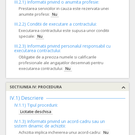
III.2.1) Informatii privind o anumita profesie:
Prestarea serviciilor in cauza este rezervata unei
anumite profesii:
Nu
III.2.2)
Conditii de executare a contractului:
Executarea contractului este supusa unor conditii
speciale:
Nu
III.2.3)
Informatii privind personalul responsabil cu
executarea contractului:
Obligatie de a preciza numele si calificarile
profesionale ale angajatilor desemnati pentru
executarea contractului:
Nu
SECTIUNEA IV: PROCEDURA
IV.1) Descriere
IV.1.1) Tipul procedurii:
Licitatie deschisa
IV.1.3) Informatii privind un acord-cadru sau un
sistem dinamic de achizitii:
Achizitia implica incheierea unui acord-cadru:
Nu