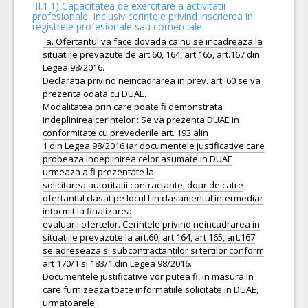
III.1.1) Capacitatea de exercitare a activitatii
profesionale, inclusiv cerintele privind inscrierea in
registrele profesionale sau comerciale:
a. Ofertantul va face dovada ca nu se incadreaza la
situatiile prevazute de art 60, 164, art 165, art.167 din
Legea 98/2016.
Declaratia privind neincadrarea in prev. art. 60 se va
prezenta odata cu DUAE.
Modalitatea prin care poate fi demonstrata
indeplinirea cerintelor : Se va prezenta DUAE in
conformitate cu prevederile art. 193 alin
1 din Legea 98/2016 iar documentele justificative care
probeaza indeplinirea celor asumate in DUAE
urmeaza a fi prezentate la
solicitarea autoritatii contractante, doar de catre
ofertantul clasat pe locul I in clasamentul intermediar
intocmit la finalizarea
evaluarii ofertelor. Cerintele privind neincadrarea in
situatiile prevazute la art.60, art.164, art 165, art.167
se adreseaza si subcontractantilor si tertilor conform
art 170/1 si 183/1 din Legea 98/2016.
Documentele justificative vor putea fi, in masura in
care furnizeaza toate informatiile solicitate in DUAE,
urmatoarele :