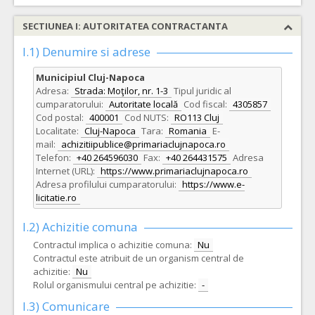
SECTIUNEA I: AUTORITATEA CONTRACTANTA
I.1) Denumire si adrese
Municipiul Cluj-Napoca
Adresa:
Strada: Moţilor, nr. 1-3
Tipul juridic al
cumparatorului:
Autoritate locală
Cod fiscal:
4305857
Cod postal:
400001
Cod NUTS:
RO113 Cluj
Localitate:
Cluj-Napoca
Tara:
Romania
E-
mail:
achizitiipublice@primariaclujnapoca.ro
Telefon:
+40 264596030
Fax:
+40 264431575
Adresa
Internet (URL):
https://www.primariaclujnapoca.ro
Adresa profilului cumparatorului:
https://www.e-
licitatie.ro
I.2) Achizitie comuna
Contractul implica o achizitie comuna:
Nu
Contractul este atribuit de un organism central de
achizitie:
Nu
Rolul organismului central pe achizitie:
-
I.3) Comunicare