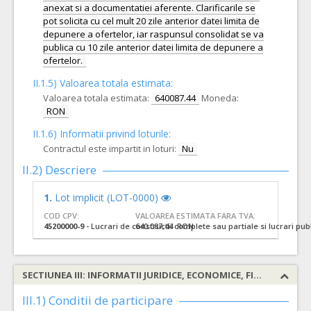
anexat si a documentatiei aferente. Clarificarile se
pot solicita cu cel mult 20 zile anterior datei limita de
depunere a ofertelor, iar raspunsul consolidat se va
publica cu 10 zile anterior datei limita de depunere a
ofertelor.
II.1.5) Valoarea totala estimata:
Valoarea totala estimata:
640087.44
Moneda:
RON
II.1.6) Informatii privind loturile:
Contractul este impartit in loturi:
Nu
II.2) Descriere
1.
Lot implicit (LOT-0000)
COD CPV:
VALOAREA ESTIMATA FARA TVA:
45200000-9
- Lucrari de constructii complete sau partiale si lucrari publ
640.087,44 RON
SECTIUNEA III: INFORMATII JURIDICE, ECONOMICE, FINANCIARE SI TEHNICE
III.1) Conditii de participare