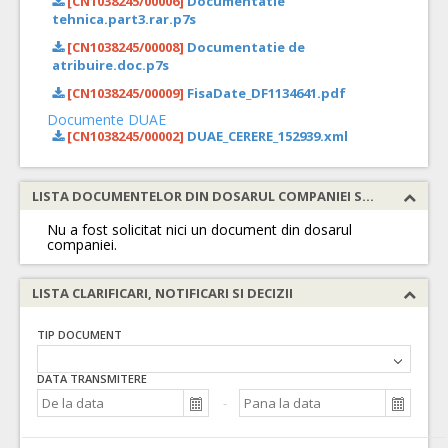
[CN1038245/00006]
Documentatie
tehnica.part3.rar.p7s
[CN1038245/00008]
Documentatie de
atribuire.doc.p7s
[CN1038245/00009]
FisaDate_DF1134641.pdf
Documente DUAE
[CN1038245/00002]
DUAE_CERERE_152939.xml
LISTA DOCUMENTELOR DIN DOSARUL COMPANIEI SOLICITATE
Nu a fost solicitat nici un document din dosarul
companiei.
LISTA CLARIFICARI, NOTIFICARI SI DECIZII
TIP DOCUMENT
DATA TRANSMITERE