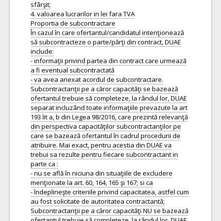
sfârşit;
4. valoarea lucrarilor in lei fara TVA
Proportia de subcontractare
În cazul în care ofertantul/candidatul intenţionează
să subcontracteze o parte/părţi din contract, DUAE
include:
- informaţii privind partea din contract care urmează
a fi eventual subcontractată
- va avea anexat acordul de subcontractare.
Subcontractanţii pe a căror capacităţi se bazează
ofertantul trebuie să completeze, la rândul lor, DUAE
separat incluzând toate informaţiile prevazute la art
193 lit a, b din Legea 98/2016, care prezintă relevanţă
din perspectiva capacităţilor subcontractanţilor pe
care se bazează ofertantul în cadrul procedurii de
atribuire. Mai exact, pentru acestia din DUAE va
trebui sa rezulte pentru fiecare subcontractant in
parte ca :
- nu se află în niciuna din situaţiile de excludere
menţionate la art. 60, 164, 165 şi 167; si ca
- îndeplineşte criteriile privind capacitatea, astfel cum
au fost solicitate de autoritatea contractantă;
Subcontractanţii pe a căror capacităţi NU se bazează
ofertantul trebuie să completeze, la rândul lor, DUAE