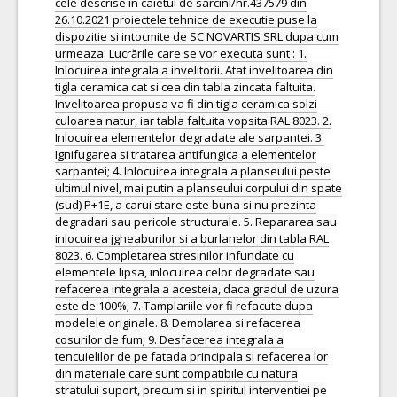
cele descrise in caietul de sarcini/nr.437579 din
26.10.2021 proiectele tehnice de executie puse la
dispozitie si intocmite de SC NOVARTIS SRL dupa cum
urmeaza: Lucrările care se vor executa sunt : 1.
Inlocuirea integrala a invelitorii. Atat invelitoarea din
tigla ceramica cat si cea din tabla zincata faltuita.
Invelitoarea propusa va fi din tigla ceramica solzi
culoarea natur, iar tabla faltuita vopsita RAL 8023. 2.
Inlocuirea elementelor degradate ale sarpantei. 3.
Ignifugarea si tratarea antifungica a elementelor
sarpantei; 4. Inlocuirea integrala a planseului peste
ultimul nivel, mai putin a planseului corpului din spate
(sud) P+1E, a carui stare este buna si nu prezinta
degradari sau pericole structurale. 5. Repararea sau
inlocuirea jgheaburilor si a burlanelor din tabla RAL
8023. 6. Completarea stresinilor infundate cu
elementele lipsa, inlocuirea celor degradate sau
refacerea integrala a acesteia, daca gradul de uzura
este de 100%; 7. Tamplariile vor fi refacute dupa
modelele originale. 8. Demolarea si refacerea
cosurilor de fum; 9. Desfacerea integrala a
tencuielilor de pe fatada principala si refacerea lor
din materiale care sunt compatibile cu natura
stratului suport, precum si in spiritul interventiei pe