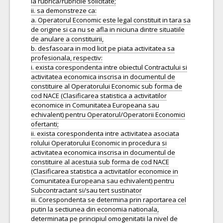
la rubrica/rubricile solicitate;
ii. sa demonstreze ca:
a. Operatorul Economic este legal constituit in tara sa
de origine si ca nu se afla in niciuna dintre situatiile
de anulare a constituirii,
b. desfasoara in mod licit pe piata activitatea sa
profesionala, respectiv:
i. exista corespondenta intre obiectul Contractului si
activitatea economica inscrisa in documentul de
constituire al Operatorului Economic sub forma de
cod NACE (Clasificarea statistica a activitatilor
economice in Comunitatea Europeana sau
echivalent) pentru Operatorul/Operatorii Economici
ofertanti;
ii. exista corespondenta intre activitatea asociata
rolului Operatorului Economic in procedura si
activitatea economica inscrisa in documentul de
constituire al acestuia sub forma de cod NACE
(Clasificarea statistica a activitatilor economice in
Comunitatea Europeana sau echivalent) pentru
Subcontractant si/sau tert sustinator
iii. Corespondenta se determina prin raportarea cel
putin la sectiunea din economia nationala,
determinata pe principiul omogenitatii la nivel de