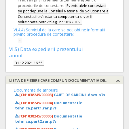
Precizari privind termenul (termenele) pentru
procedurile de contestare:
Eventualele contestatii
se pot depune la Consiliul National de Solutionare a
Contestatiilor/Instanta competenta si vor fi
solutionate potrivit legii nr.101/2016.
VI.4.4) Serviciul de la care se pot obtine informatii
privind procedura de contestare:
-
VI.5) Data expedierii prezentului
anunt
31.12.2021 16:55
LISTA DE FISIERE CARE COMPUN DOCUMENTATIA DE ATRIBUIRE
Documente de atribuire
[CN1038245/00003]
CAIET DE SARCINI .docx.p7s
[CN1038245/00004]
Documentatie
tehnica.part1.rar.p7s
[CN1038245/00005]
Documentatie
tehnica.part2.rar.p7s