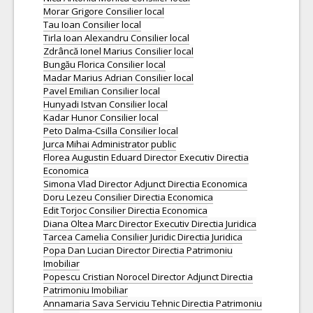
Morar Grigore Consilier local
Tau Ioan Consilier local
Tirla Ioan Alexandru Consilier local
Zdrâncă Ionel Marius Consilier local
Bungău Florica Consilier local
Madar Marius Adrian Consilier local
Pavel Emilian Consilier local
Hunyadi Istvan Consilier local
Kadar Hunor Consilier local
Peto Dalma-Csilla Consilier local
Jurca Mihai Administrator public
Florea Augustin Eduard Director Executiv Directia
Economica
Simona Vlad Director Adjunct Directia Economica
Doru Lezeu Consilier Directia Economica
Edit Torjoc Consilier Directia Economica
Diana Oltea Marc Director Executiv Directia Juridica
Tarcea Camelia Consilier Juridic Directia Juridica
Popa Dan Lucian Director Directia Patrimoniu
Imobiliar
Popescu Cristian Norocel Director Adjunct Directia
Patrimoniu Imobiliar
Annamaria Sava Serviciu Tehnic Directia Patrimoniu