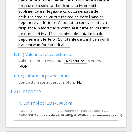
pana la care orice operator economic interesat are
dreptul de a solicita clarificari sau informatii
suplimentare in legatura cu documentatia de
atribuire este de 20 zile inainte de data limita de
depunere a ofertelor. Autoritatea contractanta va
raspunde in mod clar si complet tuturor solicitarilor
de clarificari in a 11 a zi inainte de data limita de
depunere a ofertelor. Solicitarile de clarificari vor fi
transmise in format editabil.
II.1.5) Valoarea totala estimata:
Valoarea totala estimata:
4707200.59
Moneda:
RON
II.1.6) Informatii privind loturile:
Contractul este impartit in loturi:
Nu
II.2) Descriere
1.
Lot implicit (LOT-0000)
COD CPV:
VALOAREA ESTIMATA FARA TVA:
45453000-7
- Lucrari de reparatii generale si de renovare (Rev.2)
4.707.200,59 RON