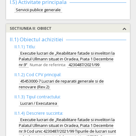
I.5)
Activitate principala
Servicii publice generale
SECTIUNEA II: OBIECT
II.1) Obiectul achizitiei
II.1.1) Titlu:
Executie lucrari de „Reabilitare fatade si invelitori la
Palatul Ullmann situat in Oradea, Piata 1 Decembrie
nr.9”
Numar de referinta:
4230487/2021/99
II.1.2) Cod CPV principal:
45453000-7 Lucrari de reparatii generale si de
renovare (Rev.2)
II.1.3) Tipul contractului:
Lucrari / Executarea
II.1.4) Descriere succinta:
Executie lucrari de „Reabilitare fatade si invelitori la
Palatul Ullmann situat in Oradea, Piata 1 Decembrie
nr.9 Cod unic 4230487/2021/99 Tipurile de lucrari sunt