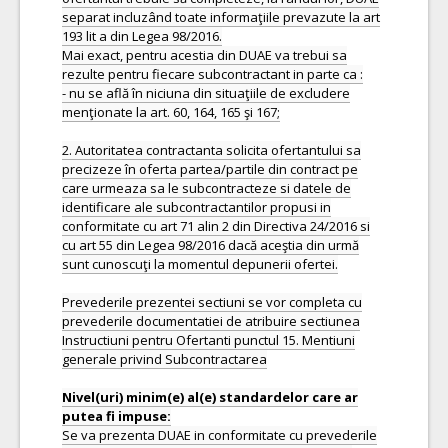
separat incluzând toate informaţiile prevazute la art
193 lit a din Legea 98/2016.
Mai exact, pentru acestia din DUAE va trebui sa
rezulte pentru fiecare subcontractant in parte ca :
- nu se află în niciuna din situaţiile de excludere
menţionate la art. 60, 164, 165 şi 167;
2. Autoritatea contractanta solicita ofertantului sa
precizeze în oferta partea/partile din contract pe
care urmeaza sa le subcontracteze si datele de
identificare ale subcontractantilor propusi in
conformitate cu art 71 alin 2 din Directiva 24/2016 si
cu art 55 din Legea 98/2016 dacă aceştia din urmă
sunt cunoscuţi la momentul depunerii ofertei.
Prevederile prezentei sectiuni se vor completa cu
prevederile documentatiei de atribuire sectiunea
Instructiuni pentru Ofertanti punctul 15. Mentiuni
generale privind Subcontractarea
Nivel(uri) minim(e) al(e) standardelor care ar
Se va prezenta DUAE in conformitate cu prevederile