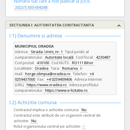
Numarul sub care a fost publicat la JOUE:
2022/S 003-004268
SECTIUNEA I: AUTORITATEA CONTRACTANTA
I.1) Denumire si adrese
MUNICIPIUL ORADEA
Adresa:
Strada: Unirii, nr. 1
Tipul juridic al
cumparatorului:
Autoritate locală
Cod fiscal:
4230487
Cod postal:
410100
Cod NUTS:
RO111 Bihor
Localitate:
Oradea
Tara:
Romania
E-
mail:
horge.olimpia@oradea.ro
Telefon:
+4
0259437000
Fax:
+4 0259409406
Adresa Internet
(URL):
https://www.oradea.ro
Adresa profilului
cumparatorului:
https://www.e-licitatie.ro
I.2) Achizitie comuna
Contractul implica o achizitie comuna:
Nu
Contractul este atribuit de un organism central de
achizitie:
Nu
Rolul organismului central pe achizitie:
-