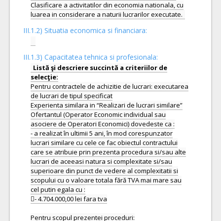
Clasificare a activitatilor din economia nationala, cu
III.1.2) Situatia economica si financiara:
III.1.3) Capacitatea tehnica si profesionala:
Listă şi descriere succintă a criteriilor de
Pentru contractele de achizitie de lucrari: executarea
de lucrari de tipul specificat
Experienta similara in “Realizari de lucrari similare”
Ofertantul (Operator Economic individual sau
asociere de Operatori Economici) dovedeste ca :
- a realizat în ultimii 5 ani, în mod corespunzator
lucrari similare cu cele ce fac obiectul contractului
care se atribuie prin prezenta procedura si/sau alte
lucrari de aceeasi natura si complexitate si/sau
superioare din punct de vedere al complexitatii si
scopului cu o valoare totala fără TVA mai mare sau
cel putin egala cu :
- 4.704.000,00 lei fara tva
Pentru scopul prezentei proceduri: