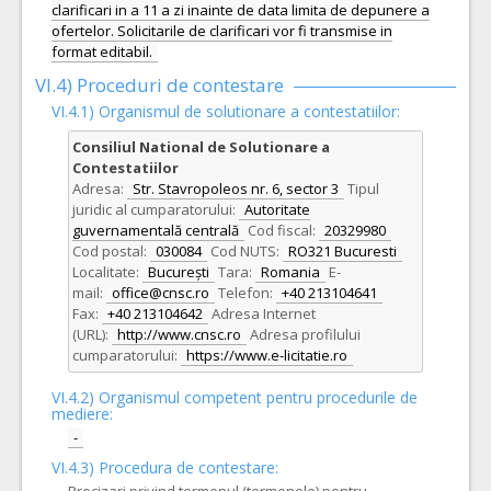
clarificari in a 11 a zi inainte de data limita de depunere a
ofertelor. Solicitarile de clarificari vor fi transmise in
format editabil.
VI.4) Proceduri de contestare
VI.4.1) Organismul de solutionare a contestatiilor:
Consiliul National de Solutionare a
Contestatiilor
Adresa:
Str. Stavropoleos nr. 6, sector 3
Tipul
juridic al cumparatorului:
Autoritate
guvernamentală centrală
Cod fiscal:
20329980
Cod postal:
030084
Cod NUTS:
RO321 Bucuresti
Localitate:
București
Tara:
Romania
E-
mail:
office@cnsc.ro
Telefon:
+40 213104641
Fax:
+40 213104642
Adresa Internet
(URL):
http://www.cnsc.ro
Adresa profilului
cumparatorului:
https://www.e-licitatie.ro
VI.4.2) Organismul competent pentru procedurile de
mediere:
-
VI.4.3) Procedura de contestare: