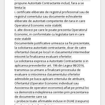
propune Autoritatii Contractante includ, fara a se
limita la:
i. certificate eliberate de registrul profesional sau de
registrul comertului sau documente echivalente
eliberate de autoritati competente din tara in care
Operatorul Economic este stabilit;
ii. alte dovezi pe care le poate prezenta Operatorul
Economic, in conformitate cu legislatia tarii in care
este stabilit
Documentele justificative urmeaza sa fie prezentate,
la solicitarea autoritatii contractante, doar de catre
ofertantul clasat pe locul I in clasamentul intermediar
intocmit la finalizarea evaluarii ofertelor.
La solicitarea expresa a Autoritatii Contractante si in
aplicarea prevederilor art. 196 din Legea 98/2016,
transmisa ca urmare a finalizarii procesului de
evaluare si intocmirea clasamentului ofertelor
admisibile pe baza aplicarii criteriului de atribuire,
Ofertantul (Operator Economic individual sau
Asocierea de operatori economici) aflat pe primul loc
va demonstra indeplinirea cerintei prin prezentarea
de documente care sa:
i. probeze toate afirmatiile incluse in DUAE (raspuns)