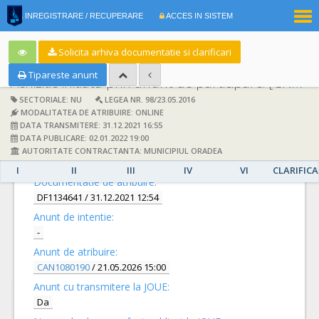
|
INREGISTRARE / RECUPERARE
ACCES IN SISTEM
RO
EN
Solicita arhiva documentatie si clarificari
Tipareste anunt
Achizitie initiata prin anunt de participare:
[CN1038245] -
SECTORIALE: NU
LEGEA NR. 98/23.05.2016
MODALITATEA DE ATRIBUIRE: ONLINE
DATA TRANSMITERE: 31.12.2021 16:55
DATA PUBLICARE: 02.01.2022 19:00
AUTORITATE CONTRACTANTA: MUNICIPIUL ORADEA
DETALII
I
II
III
IV
VI
CLARIFICA
Documentatie de atribuire:
DF1134641
/ 31.12.2021 12:54
Anunt de intentie:
-
Anunt de atribuire:
CAN1080190
/ 21.05.2026 15:00
Anunt cu transmitere la JOUE:
Da