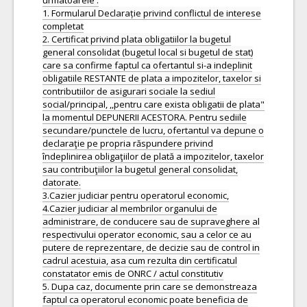
urmatoarele :
1. Formularul Declarație privind conflictul de interese
completat
2. Certificat privind plata obligatiilor la bugetul
general consolidat (bugetul local si bugetul de stat)
care sa confirme faptul ca ofertantul si-a indeplinit
obligatiile RESTANTE de plata a impozitelor, taxelor si
contributiilor de asigurari sociale la sediul
social/principal, ,,pentru care exista obligatii de plata"
la momentul DEPUNERII ACESTORA. Pentru sediile
secundare/punctele de lucru, ofertantul va depune o
declaraţie pe propria răspundere privind
îndeplinirea obligaţiilor de plată a impozitelor, taxelor
sau contribuţiilor la bugetul general consolidat,
datorate.
3.Cazier judiciar pentru operatorul economic,
4.Cazier judiciar al membrilor organului de
administrare, de conducere sau de supraveghere al
respectivului operator economic, sau a celor ce au
putere de reprezentare, de decizie sau de control in
cadrul acestuia, asa cum rezulta din certificatul
constatator emis de ONRC / actul constitutiv
5. Dupa caz, documente prin care se demonstreaza
faptul ca operatorul economic poate beneficia de