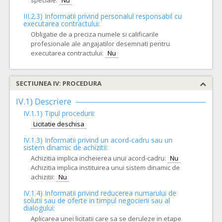
speciale:
Nu
III.2.3)
Informatii privind personalul responsabil cu
executarea contractului:
Obligatie de a preciza numele si calificarile
profesionale ale angajatilor desemnati pentru
executarea contractului:
Nu
SECTIUNEA IV: PROCEDURA
IV.1) Descriere
IV.1.1) Tipul procedurii:
Licitatie deschisa
IV.1.3) Informatii privind un acord-cadru sau un
sistem dinamic de achizitii:
Achizitia implica incheierea unui acord-cadru:
Nu
Achizitia implica instituirea unui sistem dinamic de
achizitii:
Nu
IV.1.4) Informatii privind reducerea numarului de
solutii sau de oferte in timpul negocierii sau al
dialogului:
Aplicarea unei licitatii care sa se deruleze in etape