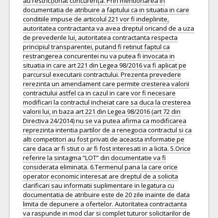
au restricționat concurența. Prin mentionarea in
documentatia de atribuire a faptului ca in situatia in care
conditiile impuse de articolul 221 vor fi indeplinite,
autoritatea contractanta va avea dreptul oricand de a uza
de prevederile lui, autoritatea contractanta respecta
principiul transparentei, putand fi retinut faptul ca
restrangerea concurentei nu va putea fi invocata in
situatia in care art 221 din Legea 98/2016 va fi aplicat pe
parcursul executarii contractului. Prezenta prevedere
rerezinta un amendament care permite cresterea valorii
contractului astfel ca in cazul in care vor fi necesare
modificari la contractul incheiat care sa duca la cresterea
valorii lui, in baza art 221 din Legea 98/2016 (art 72 din
Directiva 24/2014) nu se va putea afirma ca modificarea
reprezinta intentia partilor de a renegocia contractul si ca
alti competitori au fost privati de aceasta informatie pe
care daca ar fi stiut o ar fi fost interesati in a licita. 5.Orice
referire la sintagma “LOT” din documentatie va fi
considerata eliminata. 6.Termenul pana la care orice
operator economic interesat are dreptul de a solicita
clarificari sau informatii suplimentare in legatura cu
documentatia de atribuire este de 20 zile inainte de data
limita de depunere a ofertelor. Autoritatea contractanta
va raspunde in mod clar si complet tuturor solicitarilor de