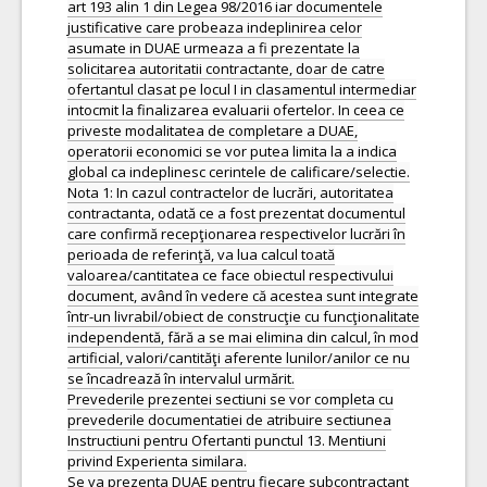
art 193 alin 1 din Legea 98/2016 iar documentele
justificative care probeaza indeplinirea celor
asumate in DUAE urmeaza a fi prezentate la
solicitarea autoritatii contractante, doar de catre
ofertantul clasat pe locul I in clasamentul intermediar
intocmit la finalizarea evaluarii ofertelor. In ceea ce
priveste modalitatea de completare a DUAE,
operatorii economici se vor putea limita la a indica
global ca indeplinesc cerintele de calificare/selectie.
Nota 1: In cazul contractelor de lucrări, autoritatea
contractanta, odată ce a fost prezentat documentul
care confirmă recepţionarea respectivelor lucrări în
perioada de referinţă, va lua calcul toată
valoarea/cantitatea ce face obiectul respectivului
document, având în vedere că acestea sunt integrate
într-un livrabil/obiect de construcţie cu funcţionalitate
independentă, fără a se mai elimina din calcul, în mod
artificial, valori/cantităţi aferente lunilor/anilor ce nu
se încadrează în intervalul urmărit.
Prevederile prezentei sectiuni se vor completa cu
prevederile documentatiei de atribuire sectiunea
Instructiuni pentru Ofertanti punctul 13. Mentiuni
privind Experienta similara.
Se va prezenta DUAE pentru fiecare subcontractant