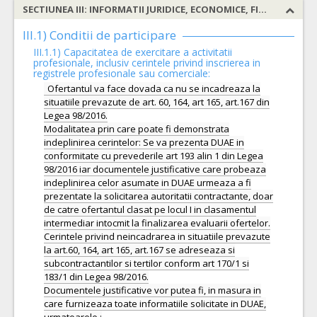
SECTIUNEA III: INFORMATII JURIDICE, ECONOMICE, FINANCIARE SI TEHNICE
III.1) Conditii de participare
III.1.1) Capacitatea de exercitare a activitatii
profesionale, inclusiv cerintele privind inscrierea in
registrele profesionale sau comerciale:
Ofertantul va face dovada ca nu se incadreaza la
situatiile prevazute de art. 60, 164, art 165, art.167 din
Legea 98/2016.
Modalitatea prin care poate fi demonstrata
indeplinirea cerintelor: Se va prezenta DUAE in
conformitate cu prevederile art 193 alin 1 din Legea
98/2016 iar documentele justificative care probeaza
indeplinirea celor asumate in DUAE urmeaza a fi
prezentate la solicitarea autoritatii contractante, doar
de catre ofertantul clasat pe locul I in clasamentul
intermediar intocmit la finalizarea evaluarii ofertelor.
Cerintele privind neincadrarea in situatiile prevazute
la art.60, 164, art 165, art.167 se adreseaza si
subcontractantilor si tertilor conform art 170/1 si
183/1 din Legea 98/2016.
Documentele justificative vor putea fi, in masura in
care furnizeaza toate informatiile solicitate in DUAE,