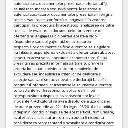
autenticitate a documentelor prezentate: ofertantul își
asumă răspunderea exclusivă pentru legalitatea si
autenticitatea tuturor documentelor prezentate în original,
copie si/sau copie „conformă cu originalul” în vederea
participării la procedură. În acest scop, analizarea de către
comisia de evaluare a documentelor prezentate de
ofertanți nu angajează din partea acesteia nicio
răspundere sau obligație fată de acceptarea
respectivelor documente ca fiind autentice sau legale și
nu înlătură răspunderea exclusivă a ofertantului sub acest
aspect. În acest sens, operatorii economici care, fie nu
prezintă sau prezintă informații parțiale cu privire la
propria lor situație privind incidența motivelor de
excludere sau îndeplinirea criteriilor de calificare și
selecție sau care se fac vinovați de declarații false în
conținutul informațiilor transmise la solicitarea autorității
contractante vor fi respinși, cu aplicarea în mod
corespunzător a dispozițiilor/consecințelor legale
incidente 4. Achizitorul va avea dreptul de a uza oricand
de toate prevederile art 221 din legea 98/2016 cu conditia
indeplinirii conditiilor impuse de acest articol. Prim urmare,
uzul efectiv al acestui articol nu va putea fi niciodata
considerat ca reprezentand o schimbare a condițiilor care