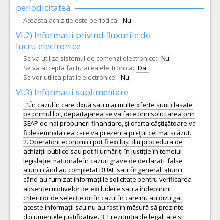
periodicitatea
Aceasta achizitie este periodica:
Nu
VI.2) Informatii privind fluxurile de
lucru electronice
Se va utiliza sistemul de comenzi electronice:
Nu
Se va accepta facturarea electronica:
Da
Se vor utiliza platile electronice:
Nu
VI.3) Informatii suplimentare
1.În cazul în care două sau mai multe oferte sunt clasate
pe primul loc, departajarea se va face prin solicitarea prin
SEAP de noi propuneri financiare, şi oferta câştigătoare va
fi desemnată cea care va prezenta preţul cel mai scăzut.
2. Operatorii economici pot fi excluși din procedura de
achiziții publice sau pot fi urmăriți în justiție în temeiul
legislației naționale în cazuri grave de declarații false
atunci când au completat DUAE sau, în general, atunci
când au furnizat informațiile solicitate pentru verificarea
absenței motivelor de excludere sau a îndeplinirii
criteriilor de selecție ori în cazul în care nu au divulgat
aceste informații sau nu au fost în măsură să prezinte
documentele justificative. 3. Prezumția de legalitate si