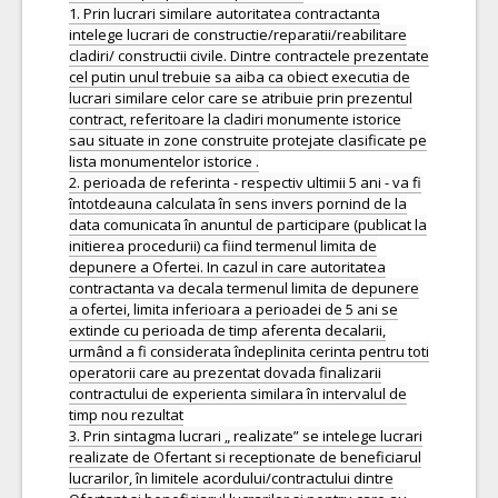
1. Prin lucrari similare autoritatea contractanta
intelege lucrari de constructie/reparatii/reabilitare
cladiri/ constructii civile. Dintre contractele prezentate
cel putin unul trebuie sa aiba ca obiect executia de
lucrari similare celor care se atribuie prin prezentul
contract, referitoare la cladiri monumente istorice
sau situate in zone construite protejate clasificate pe
lista monumentelor istorice .
2. perioada de referinta - respectiv ultimii 5 ani - va fi
întotdeauna calculata în sens invers pornind de la
data comunicata în anuntul de participare (publicat la
initierea procedurii) ca fiind termenul limita de
depunere a Ofertei. In cazul in care autoritatea
contractanta va decala termenul limita de depunere
a ofertei, limita inferioara a perioadei de 5 ani se
extinde cu perioada de timp aferenta decalarii,
urmând a fi considerata îndeplinita cerinta pentru toti
operatorii care au prezentat dovada finalizarii
contractului de experienta similara în intervalul de
timp nou rezultat
3. Prin sintagma lucrari „ realizate” se intelege lucrari
realizate de Ofertant si receptionate de beneficiarul
lucrarilor, în limitele acordului/contractului dintre