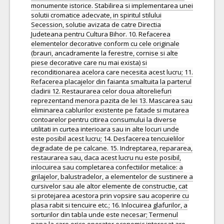
monumente istorice. Stabilirea si implementarea unei
solutii cromatice adecvate, in spiritul stilului
Secession, solutie avizata de catre Directia
Judeteana pentru Cultura Bihor. 10. Refacerea
elementelor decorative conform cu cele originale
(brauri, ancadramente la ferestre, cornise si alte
piese decorative care nu mai exista) si
reconditionarea acelora care necesita acest lucru; 11.
Refacerea placajelor din faianta smaltuita la parterul
cladirii 12. Restaurarea celor doua altoreliefuri
reprezentand menora pazita de lei 13. Mascarea sau
eliminarea cablurilor existente pe fatade si mutarea
contoarelor pentru citirea consumului la diverse
utilitati in curtea interioara sau in alte locuri unde
este posibil acest lucru; 14. Desfacerea tencuielilor
degradate de pe calcane. 15. Indreptarea, repararea,
restaurarea sau, daca acest lucru nu este posibil,
inlocuirea sau completarea confectiilor metalice: a
grilajelor, balustradelor, a elementelor de sustinere a
cursivelor sau ale altor elemente de constructie, cat
si protejarea acestora prin vopsire sau acoperire cu
plasa rabit si tencuire etc.; 16. Inlocuirea glafurilor, a
sorturilor din tabla unde este necesar; Termenul