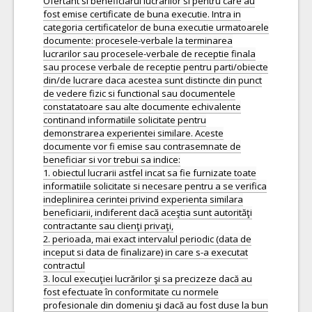
Ofertant si beneficiarul lucrarilor si pentru care au
fost emise certificate de buna executie. Intra in
categoria certificatelor de buna executie urmatoarele
documente: procesele-verbale la terminarea
lucrarilor sau procesele-verbale de receptie finala
sau procese verbale de receptie pentru parti/obiecte
din/de lucrare daca acestea sunt distincte din punct
de vedere fizic si functional sau documentele
constatatoare sau alte documente echivalente
continand informatiile solicitate pentru
demonstrarea experientei similare. Aceste
documente vor fi emise sau contrasemnate de
beneficiar si vor trebui sa indice:
1. obiectul lucrarii astfel incat sa fie furnizate toate
informatiile solicitate si necesare pentru a se verifica
indeplinirea cerintei privind experienta similara
beneficiarii, indiferent dacă aceştia sunt autorităţi
contractante sau clienţi privaţi,
2. perioada, mai exact intervalul periodic (data de
inceput si data de finalizare) in care s-a executat
contractul
3. locul execuţiei lucrărilor şi sa precizeze dacă au
fost efectuate în conformitate cu normele
profesionale din domeniu şi dacă au fost duse la bun