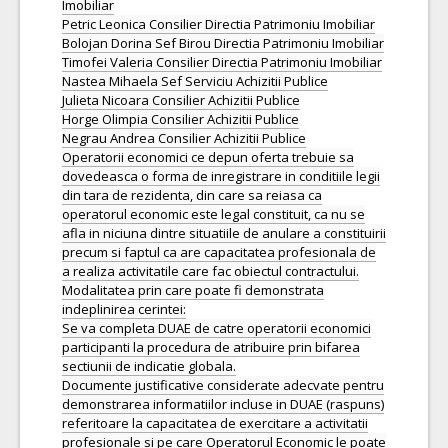
Imobiliar
Petric Leonica Consilier Directia Patrimoniu Imobiliar
Bolojan Dorina Sef Birou Directia Patrimoniu Imobiliar
Timofei Valeria Consilier Directia Patrimoniu Imobiliar
Nastea Mihaela Sef Serviciu Achizitii Publice
Julieta Nicoara Consilier Achizitii Publice
Horge Olimpia Consilier Achizitii Publice
Negrau Andrea Consilier Achizitii Publice
Operatorii economici ce depun oferta trebuie sa
dovedeasca o forma de inregistrare in conditiile legii
din tara de rezidenta, din care sa reiasa ca
operatorul economic este legal constituit, ca nu se
afla in niciuna dintre situatiile de anulare a constituirii
precum si faptul ca are capacitatea profesionala de
a realiza activitatile care fac obiectul contractului.
Modalitatea prin care poate fi demonstrata
indeplinirea cerintei:
Se va completa DUAE de catre operatorii economici
participanti la procedura de atribuire prin bifarea
sectiunii de indicatie globala.
Documente justificative considerate adecvate pentru
demonstrarea informatiilor incluse in DUAE (raspuns)
referitoare la capacitatea de exercitare a activitatii
profesionale si pe care Operatorul Economic le poate