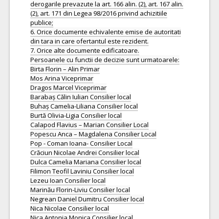
derogarile prevazute la art. 166 alin. (2), art. 167 alin.
(2), art. 171 din Legea 98/2016 privind achizitiile
publice;
6. Orice documente echivalente emise de autoritati
din tara in care ofertantul este rezident.
7. Orice alte documente edificatoare.
Persoanele cu functii de decizie sunt urmatoarele:
Birta Florin – Alin Primar
Mos Arina Viceprimar
Dragos Marcel Viceprimar
Barabaș Călin Iulian Consilier local
Buhaș Camelia-Liliana Consilier local
Burtă Olivia-Ligia Consilier local
Calapod Flavius – Marian Consilier Local
Popescu Anca – Magdalena Consilier Local
Pop - Coman Ioana- Consilier Local
Crăciun Nicolae Andrei Consilier local
Dulca Camelia Mariana Consilier local
Filimon Teofil Laviniu Consilier local
Lezeu Ioan Consilier local
Marinău Florin-Liviu Consilier local
Negrean Daniel Dumitru Consilier local
Nica Nicolae Consilier local
Nica Antonia Monica Consilier local