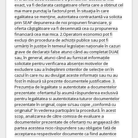
exact, va fi declarata castigatoare oferta care a obtinut cel
mai mare punctaj la factorul pret. În situaţia în care
egalitatea se menţine, autoritatea contractantă va solicita
prin SEAP depunerea de noi propuneri financiare, şi
oferta câştigătoare va fi desemnată cea cu propunerea
financiară cea mai mica. 2.Operatorii economici pot fi
excluși din procedura de achiziții publice sau pot fi
urmăriți în justiție în temeiul legislației naționale în cazuri
grave de declarații false atunci când au completat DUAE
sau, în general, atunci când au furnizat informațiile
solicitate pentru verificarea absenței motivelor de
excludere sau a îndeplinirii criteriilor de selecție ori în
cazul în care nu au divulgat aceste informații sau nu au
fost în măsură să prezinte documentele justificative. 3.
Prezumția de legalitate si autenticitate a documentelor
prezentate: ofertantul își asumă răspunderea exclusivă
pentru legalitatea si autenticitatea tuturor documentelor
prezentate în original, copie si/sau copie „conformă cu
originalul” în vederea participării la procedură. În acest
scop, analizarea de către comisia de evaluare a
documentelor prezentate de ofertanți nu angajează din
partea acesteia nicio răspundere sau obligație fată de
acceptarea respectivelor documente ca fiind autentice