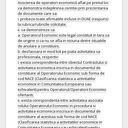
Asocierea de operatori economici) aflat pe primul loc
va demonstra indeplinirea cerintei prin prezentarea
de documente care sa:
i. probeze toate afirmatiile incluse in DUAE (raspuns)
la rubrica/rubricile solicitate;
ii. sa demonstreze ca:
a. Operatorul Economic este legal constituit in tara sa
de origine si ca nu se afla in niciuna dintre situatiile
de anulare a constituirii,
b. desfasoara in mod licit pe piata activitatea sa
profesionala, respectiv:
i. exista corespondenta intre obiectul Contractului si
activitatea economica inscrisa in documentul de
constituire al Operatorului Economic sub forma de
cod NACE (Clasificarea statistica a activitatilor
economice in Comunitatea Europeana sau
echivalent) pentru Operatorul/Operatorii Economici
ofertanti;
ii. exista corespondenta intre activitatea asociata
rolului Operatorului Economic in procedura si
activitatea economica inscrisa in documentul de
constituire al acestuia sub forma de cod NACE
(Clasificarea statistica a activitatilor economice in
Comunitatea Europeana sau echivalent) pentru