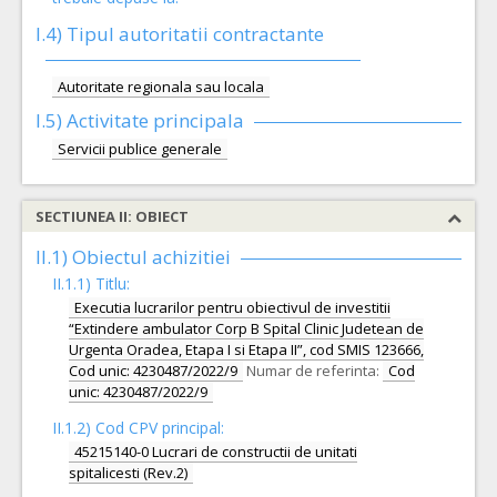
I.4) Tipul autoritatii contractante
Autoritate regionala sau locala
I.5)
Activitate principala
Servicii publice generale
SECTIUNEA II: OBIECT
II.1) Obiectul achizitiei
II.1.1) Titlu:
Executia lucrarilor pentru obiectivul de investitii
“Extindere ambulator Corp B Spital Clinic Judetean de
Urgenta Oradea, Etapa I si Etapa II”, cod SMIS 123666,
Cod unic: 4230487/2022/9
Numar de referinta:
Cod
unic: 4230487/2022/9
II.1.2) Cod CPV principal:
45215140-0 Lucrari de constructii de unitati
spitalicesti (Rev.2)