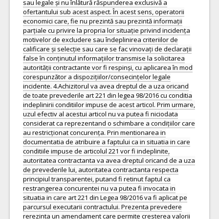
sau legale și nu înlătură răspunderea exclusivă a
ofertantului sub acest aspect. În acest sens, operatorii
economici care, fie nu prezintă sau prezintă informații
parțiale cu privire la propria lor situație privind incidența
motivelor de excludere sau îndeplinirea criteriilor de
calificare și selecție sau care se fac vinovați de declarații
false în conținutul informațiilor transmise la solicitarea
autorității contractante vor fi respinși, cu aplicarea în mod
corespunzător a dispozițiilor/consecințelor legale
incidente. 4.Achizitorul va avea dreptul de a uza oricand
de toate prevederile art 221 din legea 98/2016 cu conditia
indeplinirii conditiilor impuse de acest articol. Prim urmare,
uzul efectiv al acestui articol nu va putea fi niciodata
considerat ca reprezentand o schimbare a condițiilor care
au restricționat concurența. Prin mentionarea in
documentatia de atribuire a faptului ca in situatia in care
conditiile impuse de articolul 221 vor fi indeplinite,
autoritatea contractanta va avea dreptul oricand de a uza
de prevederile lui, autoritatea contractanta respecta
principiul transparentei, putand fi retinut faptul ca
restrangerea concurentei nu va putea fi invocata in
situatia in care art 221 din Legea 98/2016 va fi aplicat pe
parcursul executarii contractului. Prezenta prevedere
rerezinta un amendament care permite cresterea valorii