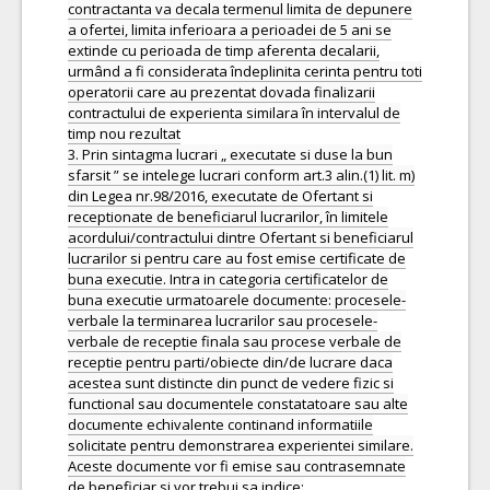
contractanta va decala termenul limita de depunere
a ofertei, limita inferioara a perioadei de 5 ani se
extinde cu perioada de timp aferenta decalarii,
urmând a fi considerata îndeplinita cerinta pentru toti
operatorii care au prezentat dovada finalizarii
contractului de experienta similara în intervalul de
timp nou rezultat
3. Prin sintagma lucrari „ executate si duse la bun
sfarsit ” se intelege lucrari conform art.3 alin.(1) lit. m)
din Legea nr.98/2016, executate de Ofertant si
receptionate de beneficiarul lucrarilor, în limitele
acordului/contractului dintre Ofertant si beneficiarul
lucrarilor si pentru care au fost emise certificate de
buna executie. Intra in categoria certificatelor de
buna executie urmatoarele documente: procesele-
verbale la terminarea lucrarilor sau procesele-
verbale de receptie finala sau procese verbale de
receptie pentru parti/obiecte din/de lucrare daca
acestea sunt distincte din punct de vedere fizic si
functional sau documentele constatatoare sau alte
documente echivalente continand informatiile
solicitate pentru demonstrarea experientei similare.
Aceste documente vor fi emise sau contrasemnate
de beneficiar si vor trebui sa indice: