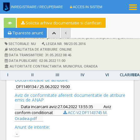
|
INREGISTRARE / RECUPERARE
ACCES IN SISTEM
RO
EN
Solicita arhiva documentatie si clarificari
Tipareste anunt
Achizitie initiata prin anunt de participare:
[CN1043314] -
SECTORIALE: NU
LEGEA NR. 98/23.05.2016
MODALITATEA DE ATRIBUIRE: ONLINE
DATA TRANSMITERE: 31.05.2022 08:46
DATA PUBLICARE: 02.06.2022 11:00
AUTORITATE CONTRACTANTA: MUNICIPIUL ORADEA
DETALII
I
II
III
IV
VI
CLARIFICA
ERA
Documentatie de atribuire:
DF1149134
/ 25.06.2022 19:00
Aviz de conformitate aferent documentatie de atribure
emis de ANAP
Data incarcarii aviz:27.04.2022 13:55:35
Aviz
conform conditionat
ACC-V2 DF1143745 M.
Oradea.pdf
Anunt de intentie:
-