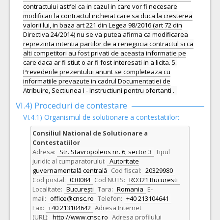
contractului astfel ca in cazul in care vor fi necesare
modificari la contractul incheiat care sa duca la cresterea
valorii lui, in baza art 221 din Legea 98/2016 (art 72 din
Directiva 24/2014) nu se va putea afirma ca modificarea
reprezinta intentia partilor de a renegocia contractul si ca
alti competitori au fost privati de aceasta informatie pe
care daca ar fi stiut o ar fi fost interesati in a licita. 5.
Prevederile prezentului anunt se completeaza cu
informatiile prevazute in cadrul Documentatiei de
Atribuire, Sectiunea I - Instructiuni pentru ofertanti .
VI.4) Proceduri de contestare
VI.4.1) Organismul de solutionare a contestatiilor:
Consiliul National de Solutionare a
Contestatiilor
Adresa:
Str. Stavropoleos nr. 6, sector 3
Tipul
juridic al cumparatorului:
Autoritate
guvernamentală centrală
Cod fiscal:
20329980
Cod postal:
030084
Cod NUTS:
RO321 Bucuresti
Localitate:
București
Tara:
Romania
E-
mail:
office@cnsc.ro
Telefon:
+40 213104641
Fax:
+40 213104642
Adresa Internet
(URL):
http://www.cnsc.ro
Adresa profilului