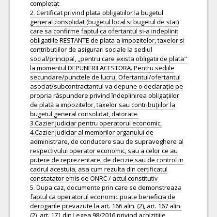
completat
2. Certificat privind plata obligatiilor la bugetul
general consolidat (bugetul local si bugetul de stat)
care sa confirme faptul ca ofertantul si-a indeplinit
obligatiile RESTANTE de plata a impozitelor, taxelor si
contributiilor de asigurari sociale la sediul
social/principal, ,,pentru care exista obligatii de plata"
la momentul DEPUNERII ACESTORA. Pentru sediile
secundare/punctele de lucru, Ofertantul/ofertantul
asociat/subcontractantul va depune o declaraţie pe
propria răspundere privind îndeplinirea obligaţiilor
de plată a impozitelor, taxelor sau contribuţiilor la
bugetul general consolidat, datorate.
3.Cazier judiciar pentru operatorul economic,
4.Cazier judiciar al membrilor organului de
administrare, de conducere sau de supraveghere al
respectivului operator economic, sau a celor ce au
putere de reprezentare, de decizie sau de control in
cadrul acestuia, asa cum rezulta din certificatul
constatator emis de ONRC / actul constitutiv
5. Dupa caz, documente prin care se demonstreaza
faptul ca operatorul economic poate beneficia de
derogarile prevazute la art. 166 alin. (2), art. 167 alin.
(2), art. 171 din Legea 98/2016 privind achizitiile