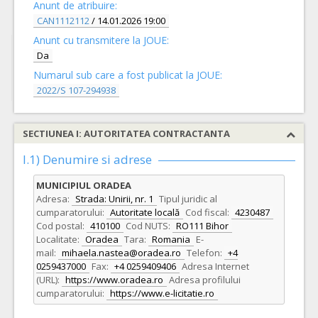
Anunt de atribuire:
CAN1112112
/ 14.01.2026 19:00
Anunt cu transmitere la JOUE:
Da
Numarul sub care a fost publicat la JOUE:
2022/S 107-294938
SECTIUNEA I: AUTORITATEA CONTRACTANTA
I.1) Denumire si adrese
MUNICIPIUL ORADEA
Adresa:
Strada: Unirii, nr. 1
Tipul juridic al
cumparatorului:
Autoritate locală
Cod fiscal:
4230487
Cod postal:
410100
Cod NUTS:
RO111 Bihor
Localitate:
Oradea
Tara:
Romania
E-
mail:
mihaela.nastea@oradea.ro
Telefon:
+4
0259437000
Fax:
+4 0259409406
Adresa Internet
(URL):
https://www.oradea.ro
Adresa profilului
cumparatorului:
https://www.e-licitatie.ro