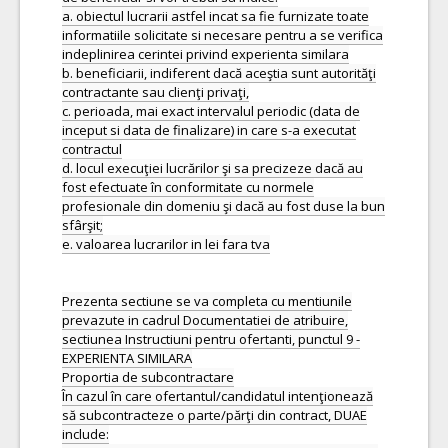
a. obiectul lucrarii astfel incat sa fie furnizate toate
informatiile solicitate si necesare pentru a se verifica
indeplinirea cerintei privind experienta similara
b. beneficiarii, indiferent dacă aceştia sunt autorităţi
contractante sau clienţi privaţi,
c. perioada, mai exact intervalul periodic (data de
inceput si data de finalizare) in care s-a executat
contractul
d. locul execuţiei lucrărilor şi sa precizeze dacă au
fost efectuate în conformitate cu normele
profesionale din domeniu şi dacă au fost duse la bun
sfârşit;
e. valoarea lucrarilor in lei fara tva
Prezenta sectiune se va completa cu mentiunile
prevazute in cadrul Documentatiei de atribuire,
sectiunea Instructiuni pentru ofertanti, punctul 9 -
EXPERIENTA SIMILARA
Proportia de subcontractare
În cazul în care ofertantul/candidatul intenţionează
să subcontracteze o parte/părţi din contract, DUAE
include: