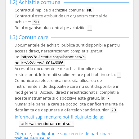
I.2) Achizitie comuna
Contractul implica o achizitie comuna:
Nu
Contractul este atribuit de un organism central de
achizitie:
Nu
Rolul organismului central pe achizitie:
-
I.3) Comunicare
Documentele de achizitii publice sunt disponibile pentru
access direct, nerestrictionat, complet si gratuit
la:
https://e-licitatie.ro/pub/notices/c-
notice/v2/view/100146086
Accesul la documentele de achizitii publice este
restrictionat. Informatii suplimentare pot fi obtinute la:
-
Comunicarea electronica necesita utlizarea de
instrumente si de dispozitive care nu sunt disponibile in
mod general. Accesul direct nerestrictionat si complet la
aceste instrumente si dispozitive este gratuit, la:
-
Numar zile pana la care se pot solicita clarificari inainte de
data limita de depunere a ofertelor/candidaturilor
20
.
Informatii suplimentare pot fi obtinute de la:
adresa mentionata mai sus
Ofertele, candidaturile sau cererile de participare
trebuie depuse la: