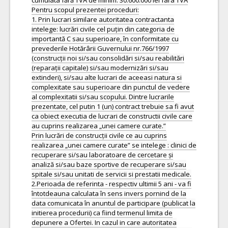
cumulata fără TVA de minim: 30.600.000 lei fara TVA
Pentru scopul prezentei proceduri:
1. Prin lucrari similare autoritatea contractanta
intelege: lucrări civile cel puțin din categoria de
importantă C sau superioare, în conformitate cu
prevederile Hotărârii Guvernului nr.766/1997
(construcții noi si/sau consolidări si/sau reabilitări
(reparații capitale) si/sau modernizări si/sau
extinderi), si/sau alte lucrari de aceeasi natura si
complexitate sau superioare din punctul de vedere
al complexitatii si/sau scopului. Dintre lucrarile
prezentate, cel putin 1 (un) contract trebuie sa fi avut
ca obiect executia de lucrari de constructii civile care
au cuprins realizarea „unei camere curate.”
Prin lucrări de construcții civile ce au cuprins
realizarea „unei camere curate” se intelege : clinici de
recuperare si/sau laboratoare de cercetare și
analiză si/sau baze sportive de recuperare si/sau
spitale si/sau unitati de servicii si prestatii medicale.
2.Perioada de referinta - respectiv ultimii 5 ani - va fi
întotdeauna calculata în sens invers pornind de la
data comunicata în anuntul de participare (publicat la
initierea procedurii) ca fiind termenul limita de
depunere a Ofertei. In cazul in care autoritatea