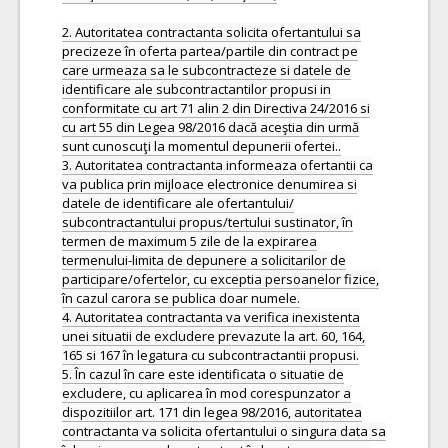
2. Autoritatea contractanta solicita ofertantului sa
precizeze în oferta partea/partile din contract pe
care urmeaza sa le subcontracteze si datele de
identificare ale subcontractantilor propusi in
conformitate cu art 71 alin 2 din Directiva 24/2016 si
cu art 55 din Legea 98/2016 dacă aceştia din urmă
sunt cunoscuţi la momentul depunerii ofertei..
3. Autoritatea contractanta informeaza ofertantii ca
va publica prin mijloace electronice denumirea si
datele de identificare ale ofertantului/
subcontractantului propus/tertului sustinator, în
termen de maximum 5 zile de la expirarea
termenului-limita de depunere a solicitarilor de
participare/ofertelor, cu exceptia persoanelor fizice,
în cazul carora se publica doar numele.
4. Autoritatea contractanta va verifica inexistenta
unei situatii de excludere prevazute la art. 60, 164,
165 si 167 în legatura cu subcontractantii propusi.
5. În cazul în care este identificata o situatie de
excludere, cu aplicarea în mod corespunzator a
dispozitiilor art. 171 din legea 98/2016, autoritatea
contractanta va solicita ofertantului o singura data sa