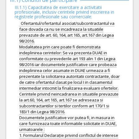
III.1.1) Capacitatea de exercitare a activitatii
profesionale, inclusiv cerintele privind inscrierea in
registrele profesionale sau comerciale:
Ofertantul/ofertantul asociat/subcontractantul va
face dovada ca nu se incadreaza la situatiile
prevazute de art. 60, 164, art 165, art.167 din Legea
98/2016.
Modalitatea prin care poate fi demonstrata
indeplinirea cerintelor: Se va prezenta DUAE in
conformitate cu prevederile art 193 alin 1 din Legea
98/2016 iar documentele justificative care probeaza
indeplinirea celor asumate in DUAE urmeaza a fi
prezentate la solicitarea autoritatii contractante, doar
de catre ofertantul clasat pe locul I in clasamentul
intermediar intocmit la finalizarea evaluarii ofertelor.
Cerintele privind neincadrarea in situatiile prevazute
la art.60, 164, art 165, art.167 se adreseaza si
subcontractantilor si tertilor conform art 170/1 si
183/1 din Legea 98/2016.
Documentele justificative vor putea fi, in masura in
care furnizeaza toate informatiile solicitate in DUAE,
urmatoarele :
1. Formularul Declarație privind conflictul de interese