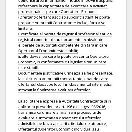
demonstrarea informatiilor incluse in DUAE (raspuns)
referitoare la capacitatea de exercitare a activitatii
profesionale si pe care Operatorul Economic
(Ofertant/ofertant asociat/subcontractant) le poate
propune Autoritatii Contractante includ, fara a se
limita la:
i. certificate eliberate de registrul profesional sau de
registrul comertului sau documente echivalente
eliberate de autoritati competente din tara in care
Operatorul Economic este stabilit;
ii. alte dovezi pe care le poate prezenta Operatorul
Economic, in conformitate cu legislatia tarii in care
este stabilit
Documentele justificative urmeaza sa fie prezentate,
la solicitarea autoritatii contractante, doar de catre
ofertantul clasat pe locul I in clasamentul intermediar
intocmit la finalizarea evaluarii ofertelor.
La solicitarea expresa a Autoritatii Contractante si in
aplicarea prevederilor art. 196 din Legea 98/2016,
transmisa ca urmare a finalizarii procesului de
evaluare si intocmirea clasamentului ofertelor
admisibile pe baza aplicarii criteriului de atribuire,
Ofertantul (Operator Economic individual sau