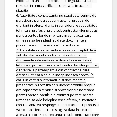
înlocuiasca un subcontractant în legatura cu care a
rezultat, în urma verificarii, ca se afla în aceasta
situatie.
6. Autoritatea contractanta nu stabileste cerinte de
participare pentru subcontractantii propusi de
ofertant în oferta, dar ia în considerare capacitatea
tehnica si profesionala a subcontractantilor propusi
pentru partea lor de implicare în contractul care
urmeaza sa fie îndeplinit, daca documentele
prezentate sunt relevante în acest sens
7. Autoritatea contractanta isi rezerva dreptul de a
solicita ofertantului sa transmita informatii si
documente relevante referitoare la capacitatea
tehnica si profesionala a subcontractantilor propusi,
cu privire la partea/partile din contract pe care
acestia urmeaza sa o/le îndeplineasca efectiv. În
cazul în care din informatiile si documentele
prezentate nu rezulta ca subcontractantul propus
are capacitatea tehnica si profesionala necesara
pentru partea/partile din contract pe care acesta
urmeaza sa o/le îndeplineasca efectiv, autoritatea
contractanta va respinge subcontractantul propus si
va solicita ofertantului o singura data înlocuirea
acestuia si prezentarea unui alt subcontractant care