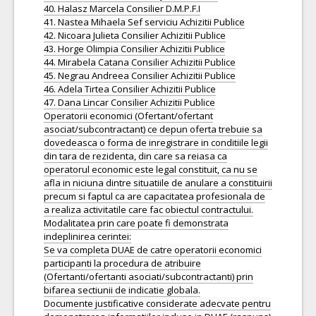
40. Halasz Marcela Consilier D.M.P.F.I
41. Nastea Mihaela Sef serviciu Achizitii Publice
42. Nicoara Julieta Consilier Achizitii Publice
43. Horge Olimpia Consilier Achizitii Publice
44. Mirabela Catana Consilier Achizitii Publice
45. Negrau Andreea Consilier Achizitii Publice
46. Adela Tirtea Consilier Achizitii Publice
47. Dana Lincar Consilier Achizitii Publice
Operatorii economici (Ofertant/ofertant
asociat/subcontractant) ce depun oferta trebuie sa
dovedeasca o forma de inregistrare in conditiile legii
din tara de rezidenta, din care sa reiasa ca
operatorul economic este legal constituit, ca nu se
afla in niciuna dintre situatiile de anulare a constituirii
precum si faptul ca are capacitatea profesionala de
a realiza activitatile care fac obiectul contractului.
Modalitatea prin care poate fi demonstrata
indeplinirea cerintei:
Se va completa DUAE de catre operatorii economici
participanti la procedura de atribuire
(Ofertanti/ofertanti asociati/subcontractanti) prin
bifarea sectiunii de indicatie globala.
Documente justificative considerate adecvate pentru