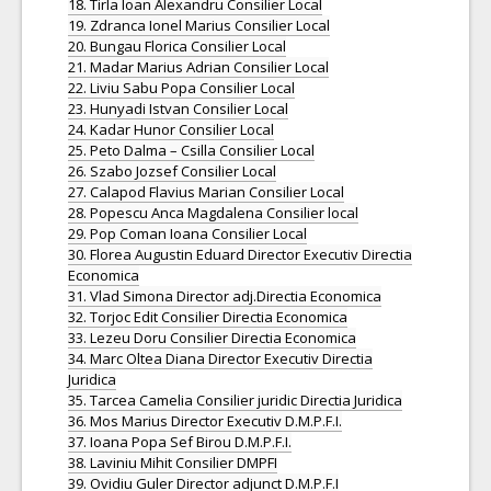
18. Tirla Ioan Alexandru Consilier Local
19. Zdranca Ionel Marius Consilier Local
20. Bungau Florica Consilier Local
21. Madar Marius Adrian Consilier Local
22. Liviu Sabu Popa Consilier Local
23. Hunyadi Istvan Consilier Local
24. Kadar Hunor Consilier Local
25. Peto Dalma – Csilla Consilier Local
26. Szabo Jozsef Consilier Local
27. Calapod Flavius Marian Consilier Local
28. Popescu Anca Magdalena Consilier local
29. Pop Coman Ioana Consilier Local
30. Florea Augustin Eduard Director Executiv Directia
Economica
31. Vlad Simona Director adj.Directia Economica
32. Torjoc Edit Consilier Directia Economica
33. Lezeu Doru Consilier Directia Economica
34. Marc Oltea Diana Director Executiv Directia
Juridica
35. Tarcea Camelia Consilier juridic Directia Juridica
36. Mos Marius Director Executiv D.M.P.F.I.
37. Ioana Popa Sef Birou D.M.P.F.I.
38. Laviniu Mihit Consilier DMPFI
39. Ovidiu Guler Director adjunct D.M.P.F.I