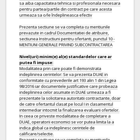
sa aiba capacitatea tehnica si profesionala necesara
pentru partea/partile din contract pe care acesta
urmeaza sa o/le îndeplineasca efectiv
Prezenta sectiune se va completa cu mentiunile
prevazute in cadrul Documentatiei de atribuire,
sectiunea Instructiuni pentru ofertanti, punctul 10 -
MENTIUNI GENERALE PRIVIND SUBCONTRACTAREA
Nivel(uri) minim(e) al(e) standardelor care ar
Modalitatea prin care poate fi demonstrata
indeplinirea cerintelor: Se va prezenta DUAE in
conformitate cu prevederile art 193 alin 1 din Legea
98/2016 iar documentele justificative care probeaza
indeplinirea celor asumate in DUAE urmeaza a fi
prezentate la solicitarea autoritatii contractante, doar
de catre ofertantul clasat pe locul I in clasamentul
intermediar intocmit la finalizarea evaluarii ofertelor.
In ceea ce priveste modalitatea de completare a
DUAE, operatorii economici se vor putea limita la a
indica global ca indeplinesc cerintele de
calificare/selectie.
Prezenta sectiune se va completa cu mentiunile