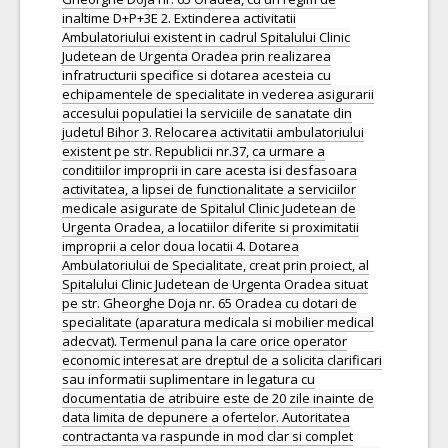
inaltime D+P+3E 2. Extinderea activitatii
Ambulatoriului existent in cadrul Spitalului Clinic
Judetean de Urgenta Oradea prin realizarea
infratructurii specifice si dotarea acesteia cu
echipamentele de specialitate in vederea asigurarii
accesului populatiei la serviciile de sanatate din
judetul Bihor 3. Relocarea activitatii ambulatoriului
existent pe str. Republicii nr.37, ca urmare a
conditiilor improprii in care acesta isi desfasoara
activitatea, a lipsei de functionalitate a serviciilor
medicale asigurate de Spitalul Clinic Judetean de
Urgenta Oradea, a locatiilor diferite si proximitatii
improprii a celor doua locatii 4. Dotarea
Ambulatoriului de Specialitate, creat prin proiect, al
Spitalului Clinic Judetean de Urgenta Oradea situat
pe str. Gheorghe Doja nr. 65 Oradea cu dotari de
specialitate (aparatura medicala si mobilier medical
adecvat). Termenul pana la care orice operator
economic interesat are dreptul de a solicita clarificari
sau informatii suplimentare in legatura cu
documentatia de atribuire este de 20 zile inainte de
data limita de depunere a ofertelor. Autoritatea
contractanta va raspunde in mod clar si complet