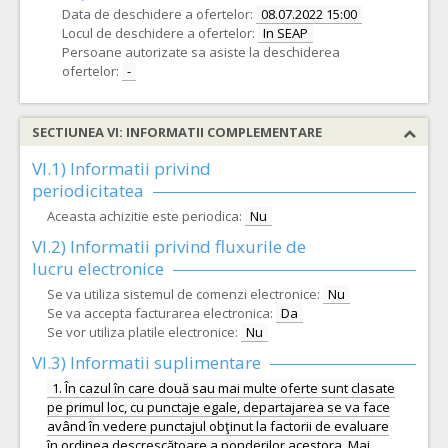
Data de deschidere a ofertelor:
08.07.2022 15:00
Locul de deschidere a ofertelor:
In SEAP
Persoane autorizate sa asiste la deschiderea
ofertelor:
-
SECTIUNEA VI: INFORMATII COMPLEMENTARE
VI.1) Informatii privind
periodicitatea
Aceasta achizitie este periodica:
Nu
VI.2) Informatii privind fluxurile de
lucru electronice
Se va utiliza sistemul de comenzi electronice:
Nu
Se va accepta facturarea electronica:
Da
Se vor utiliza platile electronice:
Nu
VI.3) Informatii suplimentare
1. În cazul în care două sau mai multe oferte sunt clasate
pe primul loc, cu punctaje egale, departajarea se va face
având în vedere punctajul obţinut la factorii de evaluare
în ordinea descrescătoare a ponderilor acestora. Mai