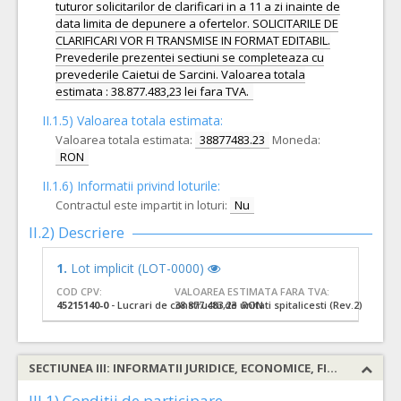
tuturor solicitarilor de clarificari in a 11 a zi inainte de
data limita de depunere a ofertelor. SOLICITARILE DE
CLARIFICARI VOR FI TRANSMISE IN FORMAT EDITABIL.
Prevederile prezentei sectiuni se completeaza cu
prevederile Caietui de Sarcini. Valoarea totala
estimata : 38.877.483,23 lei fara TVA.
II.1.5) Valoarea totala estimata:
Valoarea totala estimata:
38877483.23
Moneda:
RON
II.1.6) Informatii privind loturile:
Contractul este impartit in loturi:
Nu
II.2) Descriere
1.
Lot implicit (LOT-0000)
COD CPV:
VALOAREA ESTIMATA FARA TVA:
45215140-0
- Lucrari de constructii de unitati spitalicesti (Rev.2)
38.877.483,23 RON
SECTIUNEA III: INFORMATII JURIDICE, ECONOMICE, FINANCIARE SI TEHNICE
III.1) Conditii de participare