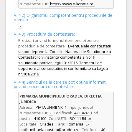
cumparatorului:
https://www.e-licitatie.ro
VI.4.2) Organismul competent pentru procedurile de
mediere:
-
VI.4.3) Procedura de contestare:
Precizari privind termenul (termenele) pentru
procedurile de contestare:
Eventualele constestatii
se pot depune la Consiliul National de Solutionare a
Contestatiilor/ instanta competenta si vor fi
solutionate potrivit Legii 101/2016. Termenul de
depunere al contestatiei: in conformitate cu Legea
nr.101/2016
VI.4.4) Serviciul de la care se pot obtine informatii
privind procedura de contestare:
PRIMARIA MUNICIPIULUI ORADEA, DIRECTIA
JURIDICA
Adresa:
PIATA UNIRII NR. 1
Tipul juridic al
cumparatorului:
-
Cod fiscal:
4230487
Cod
postal:
410100
Cod NUTS:
RO111 Bihor
Localitate:
Oradea
Tara:
Romania
E-
mail:
mihaela.nastea@oradea.ro
Telefon:
+40