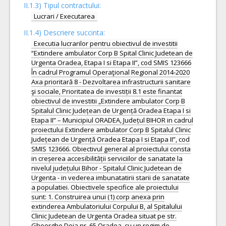
II.1.3) Tipul contractului:
Lucrari / Executarea
II.1.4) Descriere succinta:
Executia lucrarilor pentru obiectivul de investitii
“Extindere ambulator Corp B Spital Clinic Judetean de
Urgenta Oradea, Etapa I si Etapa II”, cod SMIS 123666
În cadrul Programul Operaţional Regional 2014-2020
Axa prioritară 8 - Dezvoltarea infrastructurii sanitare
şi sociale, Prioritatea de investiții 8.1 este finantat
obiectivul de investitii „Extindere ambulator Corp B
Spitalul Clinic Județean de Urgență Oradea Etapa I si
Etapa II” – Municipiul ORADEA, Județul BIHOR in cadrul
proiectului Extindere ambulator Corp B Spitalul Clinic
Județean de Urgență Oradea Etapa I si Etapa II”, cod
SMIS 123666. Obiectivul general al proiectului consta
in creșerea accesibilității serviciilor de sanatate la
nivelul județului Bihor - Spitalul Clinic Judetean de
Urgenta - in vederea imbunatatirii starii de sanatate
a populatiei. Obiectivele specifice ale proiectului
sunt: 1. Construirea unui (1) corp anexa prin
extinderea Ambulatoriului Corpului B, al Spitalului
Clinic Judetean de Urgenta Oradea situat pe str.
Gheorghe Doja nr. 65 Oradea, cu un regim de