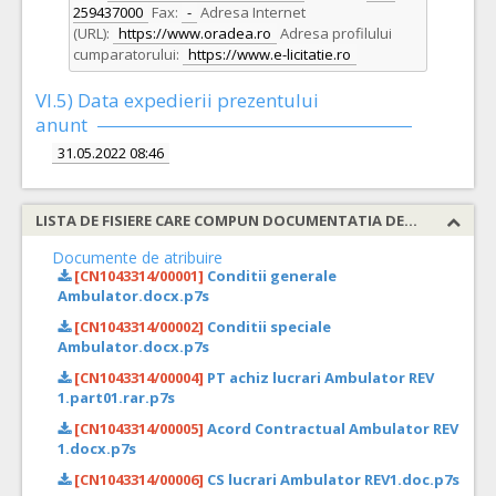
259437000
Fax:
-
Adresa Internet
(URL):
https://www.oradea.ro
Adresa profilului
cumparatorului:
https://www.e-licitatie.ro
VI.5) Data expedierii prezentului
anunt
31.05.2022 08:46
LISTA DE FISIERE CARE COMPUN DOCUMENTATIA DE ATRIBUIRE
Documente de atribuire
[CN1043314/00001]
Conditii generale
Ambulator.docx.p7s
[CN1043314/00002]
Conditii speciale
Ambulator.docx.p7s
[CN1043314/00004]
PT achiz lucrari Ambulator REV
1.part01.rar.p7s
[CN1043314/00005]
Acord Contractual Ambulator REV
1.docx.p7s
[CN1043314/00006]
CS lucrari Ambulator REV1.doc.p7s