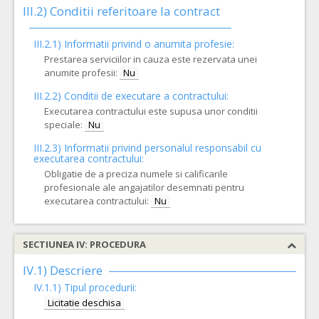
III.2)
Conditii referitoare la contract
III.2.1) Informatii privind o anumita profesie:
Prestarea serviciilor in cauza este rezervata unei
anumite profesii:
Nu
III.2.2)
Conditii de executare a contractului:
Executarea contractului este supusa unor conditii
speciale:
Nu
III.2.3)
Informatii privind personalul responsabil cu
executarea contractului:
Obligatie de a preciza numele si calificarile
profesionale ale angajatilor desemnati pentru
executarea contractului:
Nu
SECTIUNEA IV: PROCEDURA
IV.1) Descriere
IV.1.1) Tipul procedurii:
Licitatie deschisa