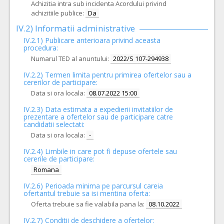
Achizitia intra sub incidenta Acordului privind
achizitiile publice:
Da
IV.2) Informatii administrative
IV.2.1) Publicare anterioara privind aceasta
procedura:
Numarul TED al anuntului:
2022/S 107-294938
IV.2.2) Termen limita pentru primirea ofertelor sau a
cererilor de participare:
Data si ora locala:
08.07.2022 15:00
IV.2.3) Data estimata a expedierii invitatiilor de
prezentare a ofertelor sau de participare catre
candidatii selectati:
Data si ora locala:
-
IV.2.4)
Limbile in care pot fi depuse ofertele sau
cererile de participare:
Romana
IV.2.6) Perioada minima pe parcursul careia
ofertantul trebuie sa isi mentina oferta:
Oferta trebuie sa fie valabila pana la:
08.10.2022
IV.2.7) Conditii de deschidere a ofertelor: