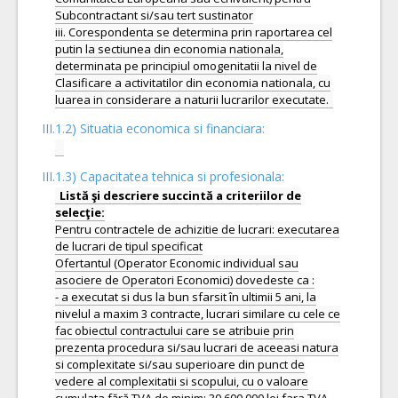
Subcontractant si/sau tert sustinator
iii. Corespondenta se determina prin raportarea cel
putin la sectiunea din economia nationala,
determinata pe principiul omogenitatii la nivel de
Clasificare a activitatilor din economia nationala, cu
III.1.2) Situatia economica si financiara:
III.1.3) Capacitatea tehnica si profesionala:
Listă şi descriere succintă a criteriilor de
Pentru contractele de achizitie de lucrari: executarea
de lucrari de tipul specificat
Ofertantul (Operator Economic individual sau
asociere de Operatori Economici) dovedeste ca :
- a executat si dus la bun sfarsit în ultimii 5 ani, la
nivelul a maxim 3 contracte, lucrari similare cu cele ce
fac obiectul contractului care se atribuie prin
prezenta procedura si/sau lucrari de aceeasi natura
si complexitate si/sau superioare din punct de
vedere al complexitatii si scopului, cu o valoare