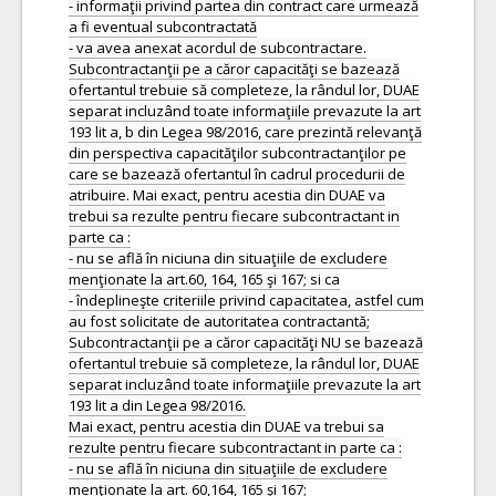
- informaţii privind partea din contract care urmează
a fi eventual subcontractată
- va avea anexat acordul de subcontractare.
Subcontractanţii pe a căror capacităţi se bazează
ofertantul trebuie să completeze, la rândul lor, DUAE
separat incluzând toate informaţiile prevazute la art
193 lit a, b din Legea 98/2016, care prezintă relevanţă
din perspectiva capacităţilor subcontractanţilor pe
care se bazează ofertantul în cadrul procedurii de
atribuire. Mai exact, pentru acestia din DUAE va
trebui sa rezulte pentru fiecare subcontractant in
parte ca :
- nu se află în niciuna din situaţiile de excludere
menţionate la art.60, 164, 165 şi 167; si ca
- îndeplineşte criteriile privind capacitatea, astfel cum
au fost solicitate de autoritatea contractantă;
Subcontractanţii pe a căror capacităţi NU se bazează
ofertantul trebuie să completeze, la rândul lor, DUAE
separat incluzând toate informaţiile prevazute la art
193 lit a din Legea 98/2016.
Mai exact, pentru acestia din DUAE va trebui sa
rezulte pentru fiecare subcontractant in parte ca :
- nu se află în niciuna din situaţiile de excludere
menţionate la art. 60,164, 165 şi 167;