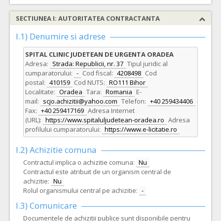
SECTIUNEA I: AUTORITATEA CONTRACTANTA
I.1) Denumire si adrese
SPITAL CLINIC JUDETEAN DE URGENTA ORADEA
Adresa:
Strada: Republicii, nr. 37
Tipul juridic al
cumparatorului:
-
Cod fiscal:
4208498
Cod
postal:
410159
Cod NUTS:
RO111 Bihor
Localitate:
Oradea
Tara:
Romania
E-
mail:
scjo.achizitii@yahoo.com
Telefon:
+40 259434406
Fax:
+40 259417169
Adresa Internet
(URL):
https://www.spitaluljudetean-oradea.ro
Adresa
profilului cumparatorului:
https://www.e-licitatie.ro
I.2) Achizitie comuna
Contractul implica o achizitie comuna:
Nu
Contractul este atribuit de un organism central de
achizitie:
Nu
Rolul organismului central pe achizitie:
-
I.3) Comunicare
Documentele de achizitii publice sunt disponibile pentru