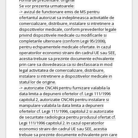
Forma de prezentare: original
Se vor prezenta urmatoarele:
-> avizul de functionare emis de MS pentru
ofertantul autorizat sa indeplineasca activitatile de
comercializare, distribuire, instalare si intretinere a
dispozitivelor medicale, conform prevederilor legale
privind dispozitivele medicale cu modificarile si
completarile ulterioare (conform Legii 95/2006),
pentru echipamentele medicale ofertate. In cazul
operatorilor economici straini din cadrul UE sau SEE,
acestia trebuie sa prezinte documente echivalente
prin care sa dovedeasca ca isi desfasoara in mod
legal activitatea de comercializare, distribuire,
instalare si intretinere a dispozitivelor medicale in
statul lor de origine.
-> autorizatie CNCAN pentru furnizare valabila la
data limita a depunerii ofertelor cf. Legii 111/1996
capitolul 2, autorizatie CNCAN pentru instalare si
manipulare valabila la data limita a depunerii
ofertelor cf. Legii 111/1996, capitolul 2 si autorizatie
de securitate radiologica pentru produsul ofertat cf.
Legii 111/1996 capitolul 2. In cazul operatorilor
economici straini din cadrul UE sau SEE, acestia
trebuie sa prezinte documente echivalente prin care