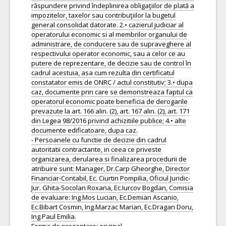
răspundere privind îndeplinirea obligaţiilor de plată a
impozitelor, taxelor sau contribuţiilor la bugetul
general consolidat datorate. 2.• cazierul judiciar al
operatorului economic si al membrilor organului de
administrare, de conducere sau de supraveghere al
respectivului operator economic, sau a celor ce au
putere de reprezentare, de decizie sau de control în
cadrul acestuia, asa cum rezulta din certificatul
constatator emis de ONRC / actul constitutiv; 3.• dupa
caz, documente prin care se demonstreaza faptul ca
operatorul economic poate beneficia de derogarile
prevazute la art. 166 alin. (2), art. 167 alin. (2), art. 171
din Legea 98/2016 privind achizitiile publice; 4.• alte
documente edificatoare, dupa caz.
- Persoanele cu functie de decizie din cadrul
autoritatii contractante, in ceea ce priveste
organizarea, derularea si finalizarea procedurii de
atribuire sunt: Manager, Dr.Carp Gheorghe, Director
Financiar-Contabil, Ec. Ciurtin Pompilia, Oficiul Juridic-
Jur. Ghita-Socolan Roxana, Ec.Iurcov Bogdan, Comisia
de evaluare: Ing.Mos Lucian, Ec.Demian Ascanio,
Ec.Bibart Cosmin, Ing.Marzac Marian, Ec.Dragan Doru,
Ing.Paul Emilia.