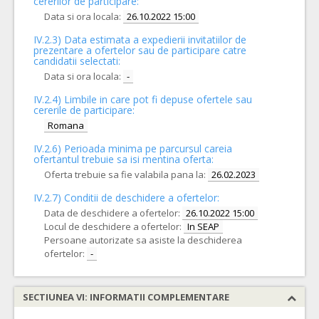
cererilor de participare:
Data si ora locala:
26.10.2022 15:00
IV.2.3) Data estimata a expedierii invitatiilor de
prezentare a ofertelor sau de participare catre
candidatii selectati:
Data si ora locala:
-
IV.2.4)
Limbile in care pot fi depuse ofertele sau
cererile de participare:
Romana
IV.2.6) Perioada minima pe parcursul careia
ofertantul trebuie sa isi mentina oferta:
Oferta trebuie sa fie valabila pana la:
26.02.2023
IV.2.7) Conditii de deschidere a ofertelor:
Data de deschidere a ofertelor:
26.10.2022 15:00
Locul de deschidere a ofertelor:
In SEAP
Persoane autorizate sa asiste la deschiderea
ofertelor:
-
SECTIUNEA VI: INFORMATII COMPLEMENTARE