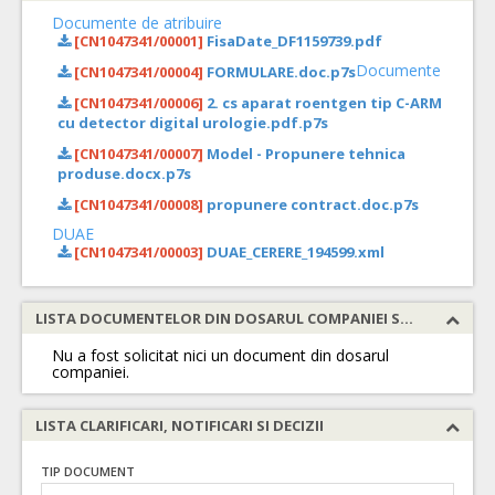
Documente de atribuire
[CN1047341/00001]
FisaDate_DF1159739.pdf
Documente
[CN1047341/00004]
FORMULARE.doc.p7s
[CN1047341/00006]
2. cs aparat roentgen tip C-ARM
cu detector digital urologie.pdf.p7s
[CN1047341/00007]
Model - Propunere tehnica
produse.docx.p7s
[CN1047341/00008]
propunere contract.doc.p7s
DUAE
[CN1047341/00003]
DUAE_CERERE_194599.xml
LISTA DOCUMENTELOR DIN DOSARUL COMPANIEI SOLICITATE
Nu a fost solicitat nici un document din dosarul
companiei.
LISTA CLARIFICARI, NOTIFICARI SI DECIZII
TIP DOCUMENT