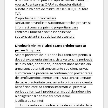
Aparat Roentgen tip C-ARM cu detector digital– 1
bucata in valoare de minimum 1.075.000,00 lei fara
TVA.
Proportia de subcontractare
Declaratie privind lista subcontractantilor, precum si
informatii concrete privind proportia in care
contractul urmeaza sa fie indeplinit de
subcontractant si specializarea acestora.
Nivel(uri) minim(e) al(e) standardelor care ar
Se pot prezenta de la 1 pana la 3 contracte pentru a
dovedi experienta similara. Lista va contine perioade
de furnizare, beneficiari, indiferent daca acestia din
urma sunt autoritati contractante sau clienti privati.
Furnizarea de produse se confirma prin prezentarea
de certificate/documente emise sau contrasemnate
de catre o autoritate contractanta ori de catre clientul
beneficiar, care sa contina informatii cu privire la
perioada furnizarii produselor, modul de indeplinire
a obligatiilor si beneficiarii produselor.
Justificarea cerintei:
→ dorinta autoritatii contractante de a constata daca