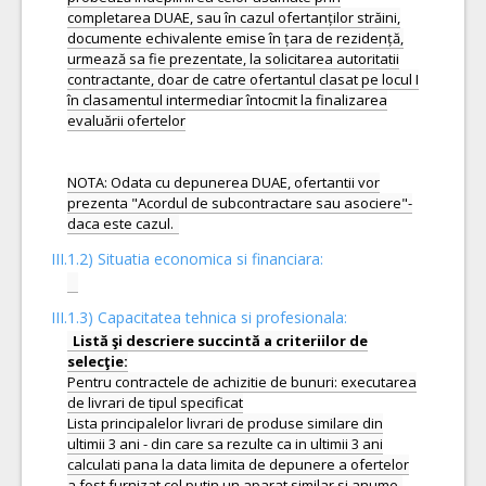
completarea DUAE, sau în cazul ofertanților străini,
documente echivalente emise în țara de rezidență,
urmează sa fie prezentate, la solicitarea autoritatii
contractante, doar de catre ofertantul clasat pe locul I
în clasamentul intermediar întocmit la finalizarea
evaluării ofertelor
NOTA: Odata cu depunerea DUAE, ofertantii vor
prezenta "Acordul de subcontractare sau asociere"-
III.1.2) Situatia economica si financiara:
III.1.3) Capacitatea tehnica si profesionala:
Listă şi descriere succintă a criteriilor de
Pentru contractele de achizitie de bunuri: executarea
de livrari de tipul specificat
Lista principalelor livrari de produse similare din
ultimii 3 ani - din care sa rezulte ca in ultimii 3 ani
calculati pana la data limita de depunere a ofertelor
a fost furnizat cel putin un aparat similar si anume-