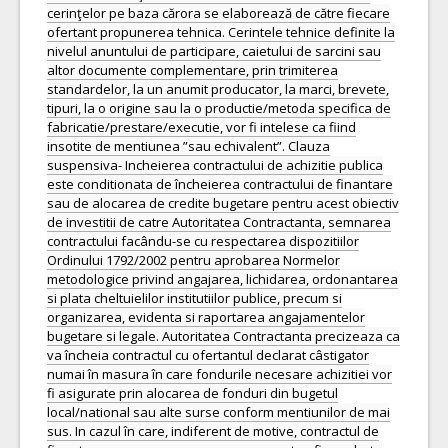
cerinţelor pe baza cărora se elaborează de către fiecare
ofertant propunerea tehnica. Cerintele tehnice definite la
nivelul anuntului de participare, caietului de sarcini sau
altor documente complementare, prin trimiterea
standardelor, la un anumit producator, la marci, brevete,
tipuri, la o origine sau la o productie/metoda specifica de
fabricatie/prestare/executie, vor fi intelese ca fiind
insotite de mentiunea ”sau echivalent”. Clauza
suspensiva- Incheierea contractului de achizitie publica
este conditionata de încheierea contractului de finantare
sau de alocarea de credite bugetare pentru acest obiectiv
de investitii de catre Autoritatea Contractanta, semnarea
contractului facându-se cu respectarea dispozitiilor
Ordinului 1792/2002 pentru aprobarea Normelor
metodologice privind angajarea, lichidarea, ordonantarea
si plata cheltuielilor institutiilor publice, precum si
organizarea, evidenta si raportarea angajamentelor
bugetare si legale. Autoritatea Contractanta precizeaza ca
va încheia contractul cu ofertantul declarat câstigator
numai în masura în care fondurile necesare achizitiei vor
fi asigurate prin alocarea de fonduri din bugetul
local/national sau alte surse conform mentiunilor de mai
sus. In cazul în care, indiferent de motive, contractul de