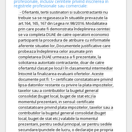
profesionale, inclusiv cerintele privind inscrierea in
registrele profesionale sau comerciale:
- Ofertantii, tertii sustinatori si subcontractantii nu
trebuie sa se regaseasca în situatiile prevazute la
art.164, 165, 167 din Legea nr.98/2016. Modalitatea
prin care poate fi demonstrata îndeplinirea cerintei:
se va completa DUAE de catre operatorii economici
participanti la procedura de atribuire cu informatiile
aferente situatiei lor,.Documentele justificative care
probeaza îndeplinirea celor asumate prin
completarea DUAE urmeaza a fi prezentate, la
solicitarea autoritatii contractante, doar de catre
ofertantul clasat pe locul I în clasamentul intermediar
întocmit la finalizarea evaluarii ofertelor. Aceste
documente pot fi: 1.• certificate constatatoare privind
lipsa datoriilor restante cu privire la plata impozitelor,
taxelor sau a contributiilor la bugetul general
consolidat (buget local, buget de stat etc.) la
momentul prezentarii, in sensul: certificate
constatatoare privind plata impozitelor, taxelor sau a
contributiilor la bugetul general consolidat (buget
local, buget de stat etc.) valabile la momentul
prezentarii, pentru sediul principal, iar pentru sediile
secundare/punctele de lucru, o declaraţie pe propria