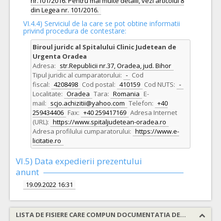
nr.101/2016. Pentru mai multe detalii, vezi articolul 8
din Legea nr. 101/2016.
VI.4.4) Serviciul de la care se pot obtine informatii
privind procedura de contestare:
Biroul juridc al Spitalului Clinic Judetean de
Urgenta Oradea
Adresa:
str.Republicii nr.37, Oradea, jud. Bihor
Tipul juridic al cumparatorului:
-
Cod
fiscal:
4208498
Cod postal:
410159
Cod NUTS:
-
Localitate:
Oradea
Tara:
Romania
E-
mail:
scjo.achizitii@yahoo.com
Telefon:
+40
259434406
Fax:
+40 259417169
Adresa Internet
(URL):
https://www.spitaljudetean-oradea.ro
Adresa profilului cumparatorului:
https://www.e-
licitatie.ro
VI.5) Data expedierii prezentului
anunt
19.09.2022 16:31
LISTA DE FISIERE CARE COMPUN DOCUMENTATIA DE ATRIBUIRE