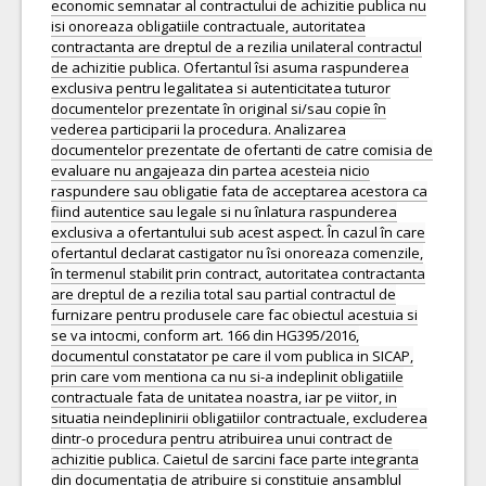
economic semnatar al contractului de achizitie publica nu
isi onoreaza obligatiile contractuale, autoritatea
contractanta are dreptul de a rezilia unilateral contractul
de achizitie publica. Ofertantul îsi asuma raspunderea
exclusiva pentru legalitatea si autenticitatea tuturor
documentelor prezentate în original si/sau copie în
vederea participarii la procedura. Analizarea
documentelor prezentate de ofertanti de catre comisia de
evaluare nu angajeaza din partea acesteia nicio
raspundere sau obligatie fata de acceptarea acestora ca
fiind autentice sau legale si nu înlatura raspunderea
exclusiva a ofertantului sub acest aspect. În cazul în care
ofertantul declarat castigator nu îsi onoreaza comenzile,
în termenul stabilit prin contract, autoritatea contractanta
are dreptul de a rezilia total sau partial contractul de
furnizare pentru produsele care fac obiectul acestuia si
se va intocmi, conform art. 166 din HG395/2016,
documentul constatator pe care il vom publica in SICAP,
prin care vom mentiona ca nu si-a indeplinit obligatiile
contractuale fata de unitatea noastra, iar pe viitor, in
situatia neindeplinirii obligatiilor contractuale, excluderea
dintr-o procedura pentru atribuirea unui contract de
achizitie publica. Caietul de sarcini face parte integranta
din documentaţia de atribuire si constituie ansamblul