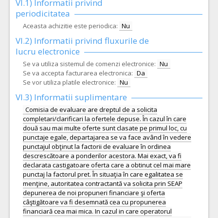
VI.1) Informatii privind
periodicitatea
Aceasta achizitie este periodica:
Nu
VI.2) Informatii privind fluxurile de
lucru electronice
Se va utiliza sistemul de comenzi electronice:
Nu
Se va accepta facturarea electronica:
Da
Se vor utiliza platile electronice:
Nu
VI.3) Informatii suplimentare
Comisia de evaluare are dreptul de a solicita
completari/clarificari la ofertele depuse. În cazul în care
două sau mai multe oferte sunt clasate pe primul loc, cu
punctaje egale, departajarea se va face având în vedere
punctajul obţinut la factorii de evaluare în ordinea
descrescătoare a ponderilor acestora. Mai exact, va fi
declarata castigatoare oferta care a obtinut cel mai mare
punctaj la factorul pret. În situaţia în care egalitatea se
menţine, autoritatea contractantă va solicita prin SEAP
depunerea de noi propuneri financiare şi oferta
câştigătoare va fi desemnată cea cu propunerea
financiară cea mai mica. In cazul in care operatorul