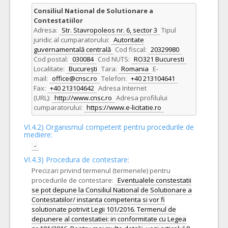
Consiliul National de Solutionare a
Contestatiilor
Adresa:
Str. Stavropoleos nr. 6, sector 3
Tipul
juridic al cumparatorului:
Autoritate
guvernamentală centrală
Cod fiscal:
20329980
Cod postal:
030084
Cod NUTS:
RO321 Bucuresti
Localitate:
București
Tara:
Romania
E-
mail:
office@cnsc.ro
Telefon:
+40 213104641
Fax:
+40 213104642
Adresa Internet
(URL):
http://www.cnsc.ro
Adresa profilului
cumparatorului:
https://www.e-licitatie.ro
VI.4.2) Organismul competent pentru procedurile de
mediere:
-
VI.4.3) Procedura de contestare:
Precizari privind termenul (termenele) pentru
procedurile de contestare:
Eventualele constestatii
se pot depune la Consiliul National de Solutionare a
Contestatiilor/ instanta competenta si vor fi
solutionate potrivit Legii 101/2016. Termenul de
depunere al contestatiei: in conformitate cu Legea