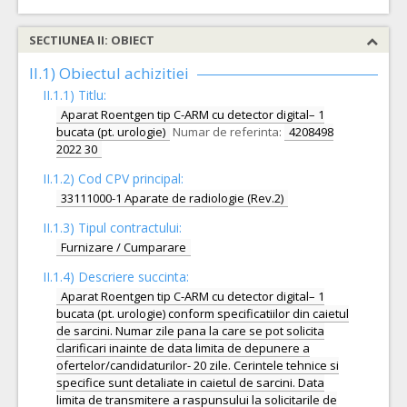
SECTIUNEA II: OBIECT
II.1) Obiectul achizitiei
II.1.1) Titlu:
Aparat Roentgen tip C-ARM cu detector digital– 1
bucata (pt. urologie)
Numar de referinta:
4208498
2022 30
II.1.2) Cod CPV principal:
33111000-1 Aparate de radiologie (Rev.2)
II.1.3) Tipul contractului:
Furnizare / Cumparare
II.1.4) Descriere succinta:
Aparat Roentgen tip C-ARM cu detector digital– 1
bucata (pt. urologie) conform specificatiilor din caietul
de sarcini. Numar zile pana la care se pot solicita
clarificari inainte de data limita de depunere a
ofertelor/candidaturilor- 20 zile. Cerintele tehnice si
specifice sunt detaliate in caietul de sarcini. Data
limita de transmitere a raspunsului la solicitarile de