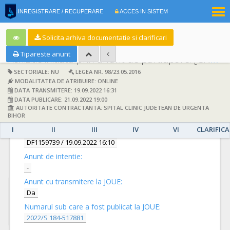
|
INREGISTRARE / RECUPERARE
ACCES IN SISTEM
RO
EN
Solicita arhiva documentatie si clarificari
Tipareste anunt
Achizitie initiata prin anunt de participare:
[CN1047341] -
SECTORIALE: NU
LEGEA NR. 98/23.05.2016
MODALITATEA DE ATRIBUIRE: ONLINE
DATA TRANSMITERE: 19.09.2022 16:31
DATA PUBLICARE: 21.09.2022 19:00
AUTORITATE CONTRACTANTA: SPITAL CLINIC JUDETEAN DE URGENTA
DETALII
BIHOR
I
II
III
IV
VI
CLARIFICA
Documentatie de atribuire:
DF1159739
/ 19.09.2022 16:10
Anunt de intentie:
-
Anunt cu transmitere la JOUE:
Da
Numarul sub care a fost publicat la JOUE:
2022/S 184-517881