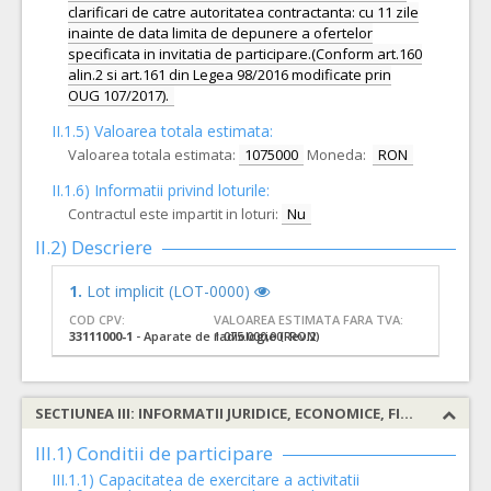
clarificari de catre autoritatea contractanta: cu 11 zile
inainte de data limita de depunere a ofertelor
specificata in invitatia de participare.(Conform art.160
alin.2 si art.161 din Legea 98/2016 modificate prin
OUG 107/2017).
II.1.5) Valoarea totala estimata:
Valoarea totala estimata:
1075000
Moneda:
RON
II.1.6) Informatii privind loturile:
Contractul este impartit in loturi:
Nu
II.2) Descriere
1.
Lot implicit (LOT-0000)
COD CPV:
VALOAREA ESTIMATA FARA TVA:
33111000-1
- Aparate de radiologie (Rev.2)
1.075.000,00 RON
SECTIUNEA III: INFORMATII JURIDICE, ECONOMICE, FINANCIARE SI TEHNICE
III.1) Conditii de participare
III.1.1) Capacitatea de exercitare a activitatii