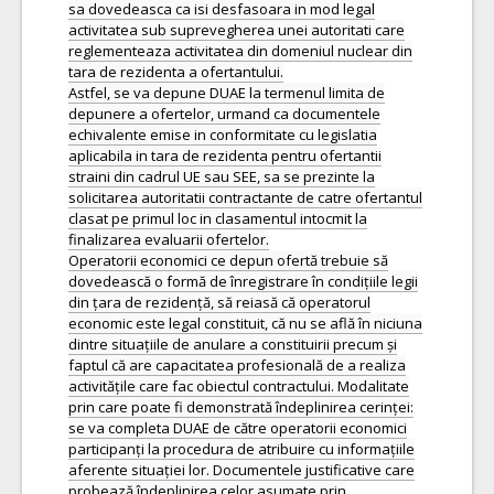
sa dovedeasca ca isi desfasoara in mod legal
activitatea sub suprevegherea unei autoritati care
reglementeaza activitatea din domeniul nuclear din
tara de rezidenta a ofertantului.
Astfel, se va depune DUAE la termenul limita de
depunere a ofertelor, urmand ca documentele
echivalente emise in conformitate cu legislatia
aplicabila in tara de rezidenta pentru ofertantii
straini din cadrul UE sau SEE, sa se prezinte la
solicitarea autoritatii contractante de catre ofertantul
clasat pe primul loc in clasamentul intocmit la
finalizarea evaluarii ofertelor.
Operatorii economici ce depun ofertă trebuie să
dovedească o formă de înregistrare în condițiile legii
din țara de rezidență, să reiasă că operatorul
economic este legal constituit, că nu se află în niciuna
dintre situațiile de anulare a constituirii precum și
faptul că are capacitatea profesională de a realiza
activitățile care fac obiectul contractului. Modalitate
prin care poate fi demonstrată îndeplinirea cerinței:
se va completa DUAE de către operatorii economici
participanți la procedura de atribuire cu informațiile
aferente situației lor. Documentele justificative care
probează îndeplinirea celor asumate prin