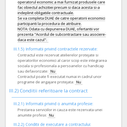
operatorul economic a mai furnizat produsele care
fac obiectul achizitiei precum si daca acesta si-a
indeplinit obligatiile contractuale.
Se va completa DUAE de catre operatorii economici
participanti la procedura de atribuire.
NOTA: Odata cu depunerea DUAE, ofertantii vor
prezenta "Acordul de subcontractare sau asociere-
III.1.5)
Informatii privind contractele rezervate:
Contractul este rezervat atelierelor protejate si
operatorilor economici al caror scop este integrarea
sociala si profesionala a persoanelor cu handicap
sau defavorizate:
Nu
Contractul poate fi executat numai in cadrul unor
programe de angajare protejata:
Nu
III.2)
Conditii referitoare la contract
III.2.1) Informatii privind o anumita profesie:
Prestarea serviciilor in cauza este rezervata unei
anumite profesii:
Nu
III.2.2)
Conditii de executare a contractului: