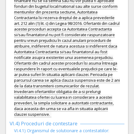
finantare nu se va semna sau nu vor putea fi aprobate
fonduri din bugetul local/national sau alte surse conform
mentiunilor din prezenta sectiune, Autoritatea
Contractanta îsi rezerva dreptul de a aplica prevederile
art. 212 alin (1) lit. c) din Legea 98/2016. Ofertantii din cadrul
acestei proceduri accepta ca Autoritatea Contractanta
si/sau finantatorul nu pot fi considerate raspunzatoare
pentru vreun prejudiciu în cazul anularii procedurii de
atribuire, indiferent de natura acestuia si indiferent daca
Autoritatea Contractanta si/sau finantatorul au fost
notificate asupra existentei unui asemenea prejudiciu.
Ofertantii din cadrul acestei proceduri îsi asuma întreaga
raspundere în raport cu eventualele prejudicii pe care le-
ar putea suferi în situatia aplicarii clauzei. Perioada pe
parcursul careia se aplica clauza suspensiva este de 2 ani
de la data transmiterii comunicarilor de rezulat.
Invederam ofertantilor obligatia de a-si prelungi
valabilitatea ofertei cu luarea in considerare a acestei
prevederi, la simpla solicitare a autoritatii contractante,
daca aceasta din urma se va afla in situatia aplicarii
clauzei suspensive.
VI.4) Proceduri de contestare
VI.4.1) Organismul de solutionare a contestatiilor: