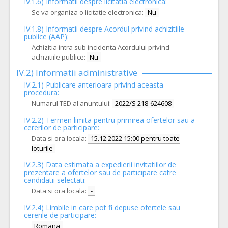
IV.1.6) Informatii despre licitatia electronica:
Se va organiza o licitatie electronica:
Nu
IV.1.8) Informatii despre Acordul privind achizitiile
publice (AAP):
Achizitia intra sub incidenta Acordului privind
achizitiile publice:
Nu
IV.2) Informatii administrative
IV.2.1) Publicare anterioara privind aceasta
procedura:
Numarul TED al anuntului:
2022/S 218-624608
IV.2.2) Termen limita pentru primirea ofertelor sau a
cererilor de participare:
Data si ora locala:
15.12.2022 15:00 pentru toate
loturile
IV.2.3) Data estimata a expedierii invitatiilor de
prezentare a ofertelor sau de participare catre
candidatii selectati:
Data si ora locala:
-
IV.2.4)
Limbile in care pot fi depuse ofertele sau
cererile de participare:
Romana