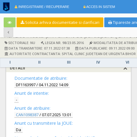
INREGISTRARE / RECUPERARE
ACCES IN SISTEM
Solicita arhiva documentatie si clarificari
Tipareste an
Achizitie initiata prin anunt de participare:
[CN104
SECTORIALE: NU
LEGEA NR. 98/23.05.2016
MODALITATEA DE ATRIBUI
DATA TRANSMITERE: 07.11.2022 07:38
DATA PUBLICARE: 09.11.2022 09:00
AUTORITATE CONTRACTANTA: SPITAL CLINIC JUDETEAN DE URGENTA BIHOR
I
II
III
IV
VI
DETALII
Documentatie de atribuire:
DF1163997
/ 04.11.2022 14:09
Anunt de intentie:
-
Anunt de atribuire:
CAN1098387
/ 07.07.2025 13:01
Anunt cu transmitere la JOUE:
Da