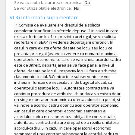
Se va accepta facturarea electronica:
Da
Se vor utiliza platile electronice:
Nu
VI.3) Informatii suplimentare
1.Comisia de evaluare are dreptul de a solicita
completari/clarificari la ofertele depuse. 2.In cazul in care
exista oferte pe loc 1 ce prezinta pret egal, se va solicita
reofertare in SEAP in vederea departajarii ofertelor. In
cazul in care exista oferte clasate pe loc 2 sau loc 3 ce
prezinta pret egal (avand in vedere ca numarul maxim al
operatorilor economici cu care se va incheia acordul cadru
este de 3(trei)), departajarea se va face pana la nivelul
ofertei clasate pe locul I, respectiv locul II fara a schimba
clasamentul initial. 3.Contractele subsecvente se vor
încheia in functie de necesitati si de bugetul alocat, cu
operatorul clasat pe locul I. Autoritatea contractanta va
continua procedura de atribuire, chiar daca va exista doar
un singur operator economic cu oferta admisibila pe lot, si
va incheia acordul cadru doar cu acel operator economic.
4.In cazul in care operatorii economici semnatari ai
acordului-cadru nu isi onoreaza obligatiile contractuale,
autoritatea contractanta are dreptul de a rezilia unilateral
acordul-cadru. 5.In cazul in care operatorul economic
semnatar al unui contract subsecvent la acordul-cadru nu