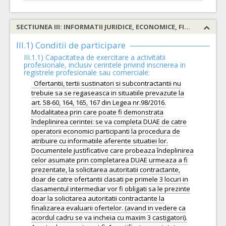
SECTIUNEA III: INFORMATII JURIDICE, ECONOMICE, FINANCIARE SI TEHNICE
III.1) Conditii de participare
III.1.1) Capacitatea de exercitare a activitatii
profesionale, inclusiv cerintele privind inscrierea in
registrele profesionale sau comerciale:
Ofertantii, tertii sustinatori si subcontractantii nu
trebuie sa se regaseasca in situatiile prevazute la
art. 58-60, 164, 165, 167 din Legea nr.98/2016.
Modalitatea prin care poate fi demonstrata
îndeplinirea cerintei: se va completa DUAE de catre
operatorii economici participanti la procedura de
atribuire cu informatiile aferente situatiei lor.
Documentele justificative care probeaza îndeplinirea
celor asumate prin completarea DUAE urmeaza a fi
prezentate, la solicitarea autoritatii contractante,
doar de catre ofertantii clasati pe primele 3 locuri in
clasamentul intermediar vor fi obligati sa le prezinte
doar la solicitarea autoritatii contractante la
finalizarea evaluarii ofertelor. (avand in vedere ca
acordul cadru se va incheia cu maxim 3 castigatori).