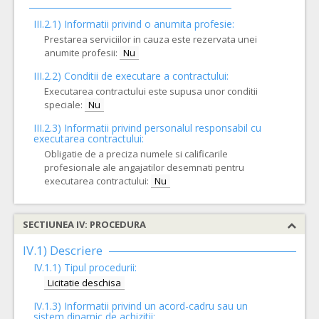
III.2.1) Informatii privind o anumita profesie:
Prestarea serviciilor in cauza este rezervata unei
anumite profesii:
Nu
III.2.2)
Conditii de executare a contractului:
Executarea contractului este supusa unor conditii
speciale:
Nu
III.2.3)
Informatii privind personalul responsabil cu
executarea contractului:
Obligatie de a preciza numele si calificarile
profesionale ale angajatilor desemnati pentru
executarea contractului:
Nu
SECTIUNEA IV: PROCEDURA
IV.1) Descriere
IV.1.1) Tipul procedurii:
Licitatie deschisa
IV.1.3) Informatii privind un acord-cadru sau un
sistem dinamic de achizitii: