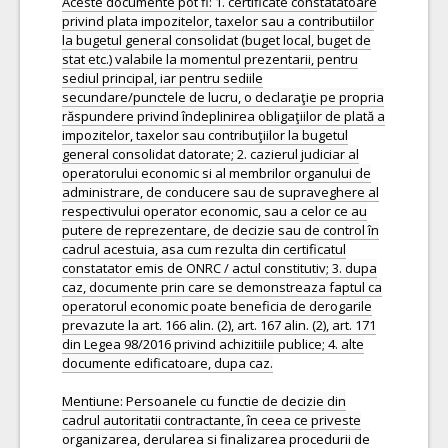
Aceste documente pot fi: 1. certificate constatatoare
privind plata impozitelor, taxelor sau a contributiilor
la bugetul general consolidat (buget local, buget de
stat etc.) valabile la momentul prezentarii, pentru
sediul principal, iar pentru sediile
secundare/punctele de lucru, o declaraţie pe propria
răspundere privind îndeplinirea obligaţiilor de plată a
impozitelor, taxelor sau contribuţiilor la bugetul
general consolidat datorate; 2. cazierul judiciar al
operatorului economic si al membrilor organului de
administrare, de conducere sau de supraveghere al
respectivului operator economic, sau a celor ce au
putere de reprezentare, de decizie sau de control în
cadrul acestuia, asa cum rezulta din certificatul
constatator emis de ONRC / actul constitutiv; 3. dupa
caz, documente prin care se demonstreaza faptul ca
operatorul economic poate beneficia de derogarile
prevazute la art. 166 alin. (2), art. 167 alin. (2), art. 171
din Legea 98/2016 privind achizitiile publice; 4. alte
documente edificatoare, dupa caz.
Mentiune: Persoanele cu functie de decizie din
cadrul autoritatii contractante, în ceea ce priveste
organizarea, derularea si finalizarea procedurii de