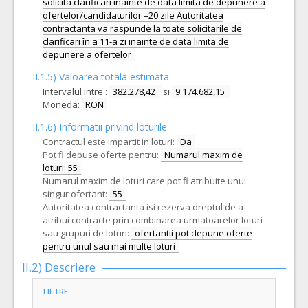
solicita clarificari inainte de data limita de depunere a
ofertelor/candidaturilor =20 zile Autoritatea
contractanta va raspunde la toate solicitarile de
clarificari în a 11-a zi inainte de data limita de
depunere a ofertelor
II.1.5) Valoarea totala estimata:
Intervalul intre :
382.278,42
si
9.174.682,15
Moneda:
RON
II.1.6) Informatii privind loturile:
Contractul este impartit in loturi:
Da
Pot fi depuse oferte pentru:
Numarul maxim de
loturi: 55
Numarul maxim de loturi care pot fi atribuite unui
singur ofertant:
55
Autoritatea contractanta isi rezerva dreptul de a
atribui contracte prin combinarea urmatoarelor loturi
sau grupuri de loturi:
ofertantii pot depune oferte
pentru unul sau mai multe loturi
II.2) Descriere
FILTRE