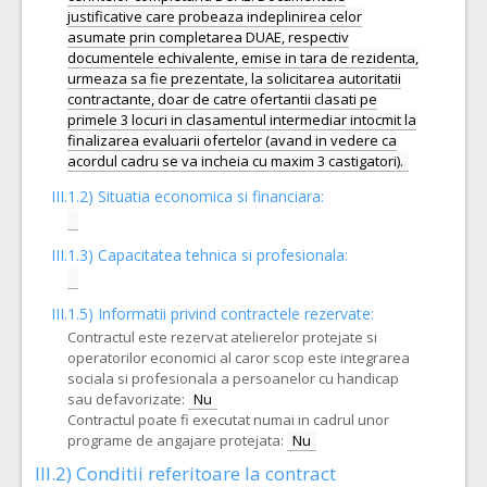
justificative care probeaza indeplinirea celor
asumate prin completarea DUAE, respectiv
documentele echivalente, emise in tara de rezidenta,
urmeaza sa fie prezentate, la solicitarea autoritatii
contractante, doar de catre ofertantii clasati pe
primele 3 locuri in clasamentul intermediar intocmit la
finalizarea evaluarii ofertelor (avand in vedere ca
III.1.2) Situatia economica si financiara:
III.1.3) Capacitatea tehnica si profesionala:
III.1.5)
Informatii privind contractele rezervate:
Contractul este rezervat atelierelor protejate si
operatorilor economici al caror scop este integrarea
sociala si profesionala a persoanelor cu handicap
sau defavorizate:
Nu
Contractul poate fi executat numai in cadrul unor
programe de angajare protejata:
Nu
III.2)
Conditii referitoare la contract