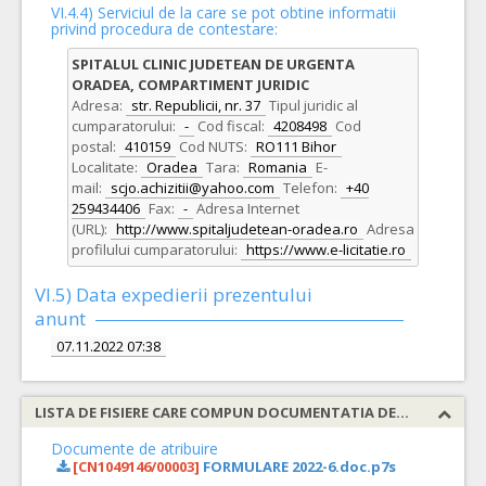
VI.4.4) Serviciul de la care se pot obtine informatii
privind procedura de contestare:
SPITALUL CLINIC JUDETEAN DE URGENTA
ORADEA, COMPARTIMENT JURIDIC
Adresa:
str. Republicii, nr. 37
Tipul juridic al
cumparatorului:
-
Cod fiscal:
4208498
Cod
postal:
410159
Cod NUTS:
RO111 Bihor
Localitate:
Oradea
Tara:
Romania
E-
mail:
scjo.achizitii@yahoo.com
Telefon:
+40
259434406
Fax:
-
Adresa Internet
(URL):
http://www.spitaljudetean-oradea.ro
Adresa
profilului cumparatorului:
https://www.e-licitatie.ro
VI.5) Data expedierii prezentului
anunt
07.11.2022 07:38
LISTA DE FISIERE CARE COMPUN DOCUMENTATIA DE ATRIBUIRE
Documente de atribuire
[CN1049146/00003]
FORMULARE 2022-6.doc.p7s