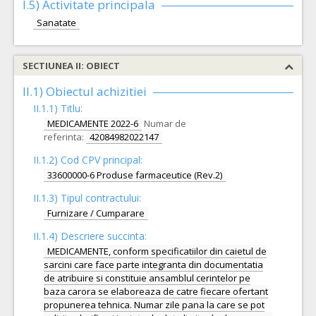
I.5)
Activitate principala
Sanatate
SECTIUNEA II: OBIECT
II.1) Obiectul achizitiei
II.1.1) Titlu:
MEDICAMENTE 2022-6
Numar de
referinta:
42084982022147
II.1.2) Cod CPV principal:
33600000-6 Produse farmaceutice (Rev.2)
II.1.3) Tipul contractului:
Furnizare / Cumparare
II.1.4) Descriere succinta:
MEDICAMENTE, conform specificatiilor din caietul de
sarcini care face parte integranta din documentatia
de atribuire si constituie ansamblul cerintelor pe
baza carora se elaboreaza de catre fiecare ofertant
propunerea tehnica. Numar zile pana la care se pot