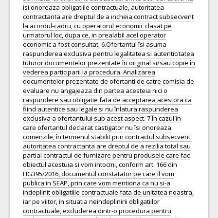
isi onoreaza obligatiile contractuale, autoritatea
contractanta are dreptul de a incheia contract subsecvent
la acordul-cadru, cu operatorul economic clasat pe
urmatorul loc, dupa ce, in prealabil acel operator
economic a fost consultat. 6.Ofertantul îsi asuma
raspunderea exclusiva pentru legalitatea si autenticitatea
tuturor documentelor prezentate în original si/sau copie în
vederea participarii la procedura. Analizarea
documentelor prezentate de ofertanti de catre comisia de
evaluare nu angajeaza din partea acesteia nici o
raspundere sau obligatie fata de acceptarea acestora ca
fiind autentice sau legale si nu înlatura raspunderea
exclusiva a ofertantului sub acest aspect. 7.În cazul în
care ofertantul declarat castigator nu îsi onoreaza
comenzile, în termenul stabilit prin contractul subsecvent,
autoritatea contractanta are dreptul de a rezilia total sau
partial contractul de furnizare pentru produsele care fac
obiectul acestuia si vom intocmi, conform art. 166 din
HG395/2016, documentul constatator pe care il vom
publica in SEAP, prin care vom mentiona ca nu si-a
indeplinit obligatiile contractuale fata de unitatea noastra,
iar pe viitor, in situatia neindeplinirii obligatiilor
contractuale, excluderea dintr-o procedura pentru