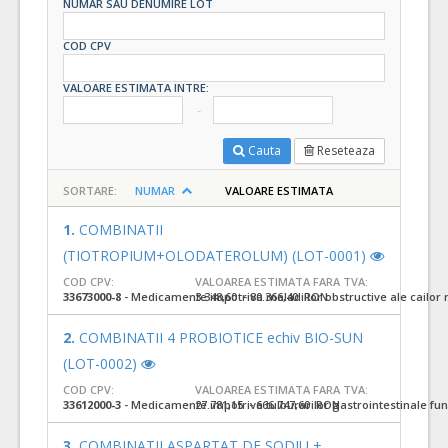
NUMAR SAU DENUMIRE LOT
COD CPV
VALOARE ESTIMATA INTRE:
Cauta
Reseteaza
SORTARE:
NUMAR
VALOARE ESTIMATA
1.
COMBINATII
(TIOTROPIUM+OLODATEROLUM) (LOT-0001)
COD CPV:
VALOAREA ESTIMATA FARA TVA:
33673000-8
- Medicamente impotriva maladiilor obstructive ale cailor re
3.348,60 - 80.366,40 RON
2.
COMBINATII 4 PROBIOTICE echiv BIO-SUN
(LOT-0002)
COD CPV:
VALOAREA ESTIMATA FARA TVA:
33612000-3
- Medicamente impotriva tulburarilor gastrointestinale fun
27.781,15 - 666.747,60 RON
3.
COMBINATII ASPARTAT DE SODIU +