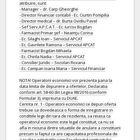
atribuire, sunt:
- Manager – dr. Carp Gheorghe
- Director Financiar contabil - Ec. Ciurtin Pompilia
- Director medical – dr. Burta Ovidiu Pavel
- Sef Serv.A.P.C.A.T. - Ec. Iurcov Bogdan
- Farmacist Primar şef – Neamţu Corina
- Ec. Silaghi Ioan – Serviciul APCAT
- Ec. Gavrilete Ramona – Serviciul APCAT
- Farmacist Bogdan Mihaela
- Ec. Chirila Nadia – Serviciul APCAT
- Consilier Juridic – Socolan Roxana
- Ec. Campan Ioana Maria – Serviciul Financiar
NOTA! Operatorii economici vor prezenta pana la
data limita de depunere a ofertelor, Declaratia
conform art. 58-60 din Legea 98/2016 (conform
Formular 3), impreuna cu DUAE.
Cerinta nr. 1 - Operatorii economici ce depun oferta
trebuie sa dovedeasca o forma de inregistrare in
conditiile legii din tara de rezidenta, sa reiasa ca
operatorul economic este legal constituit, ca nu se
afla in niciuna dintre situatiile de anulare a constituirii
precum si faptul ca are capacitatea profesionala de
a realiza activitatile care fac obiectul contractului.