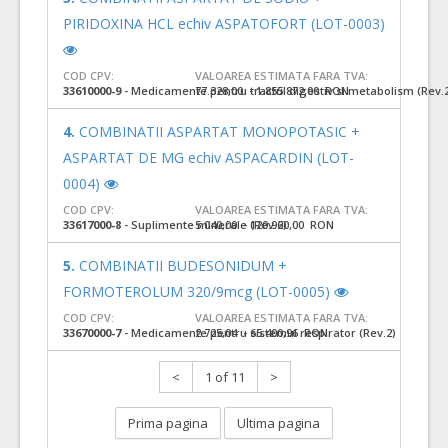
PIRIDOXINA HCL echiv ASPATOFORT (LOT-0003)
COD CPV:
VALOAREA ESTIMATA FARA TVA:
33610000-9
- Medicamente pentru tractul digestiv si metabolism (Rev.
77.328,00 - 1.855.872,00 RON
4.
COMBINATII ASPARTAT MONOPOTASIC +
ASPARTAT DE MG echiv ASPACARDIN (LOT-
0004)
COD CPV:
VALOAREA ESTIMATA FARA TVA:
33617000-8
- Suplimente minerale (Rev.2)
5.040,00 - 120.960,00 RON
5.
COMBINATII BUDESONIDUM +
FORMOTEROLUM 320/9mcg (LOT-0005)
COD CPV:
VALOAREA ESTIMATA FARA TVA:
33670000-7
- Medicamente pentru sistemul respirator (Rev.2)
2.725,04 - 65.400,96 RON
<
1 of 11
>
Prima pagina
Ultima pagina