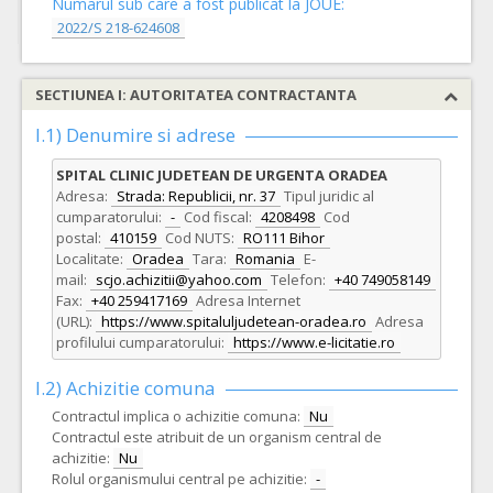
Numarul sub care a fost publicat la JOUE:
2022/S 218-624608
SECTIUNEA I: AUTORITATEA CONTRACTANTA
I.1) Denumire si adrese
SPITAL CLINIC JUDETEAN DE URGENTA ORADEA
Adresa:
Strada: Republicii, nr. 37
Tipul juridic al
cumparatorului:
-
Cod fiscal:
4208498
Cod
postal:
410159
Cod NUTS:
RO111 Bihor
Localitate:
Oradea
Tara:
Romania
E-
mail:
scjo.achizitii@yahoo.com
Telefon:
+40 749058149
Fax:
+40 259417169
Adresa Internet
(URL):
https://www.spitaluljudetean-oradea.ro
Adresa
profilului cumparatorului:
https://www.e-licitatie.ro
I.2) Achizitie comuna
Contractul implica o achizitie comuna:
Nu
Contractul este atribuit de un organism central de
achizitie:
Nu
Rolul organismului central pe achizitie:
-