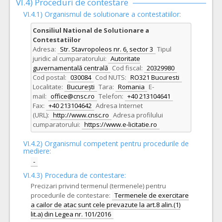
VI.4) Proceduri de contestare
VI.4.1) Organismul de solutionare a contestatiilor:
Consiliul National de Solutionare a
Contestatiilor
Adresa:
Str. Stavropoleos nr. 6, sector 3
Tipul
juridic al cumparatorului:
Autoritate
guvernamentală centrală
Cod fiscal:
20329980
Cod postal:
030084
Cod NUTS:
RO321 Bucuresti
Localitate:
București
Tara:
Romania
E-
mail:
office@cnsc.ro
Telefon:
+40 213104641
Fax:
+40 213104642
Adresa Internet
(URL):
http://www.cnsc.ro
Adresa profilului
cumparatorului:
https://www.e-licitatie.ro
VI.4.2) Organismul competent pentru procedurile de
mediere:
-
VI.4.3) Procedura de contestare:
Precizari privind termenul (termenele) pentru
procedurile de contestare:
Termenele de exercitare
a cailor de atac sunt cele prevazute la art.8 alin.(1)
lit.a) din Legea nr. 101/2016