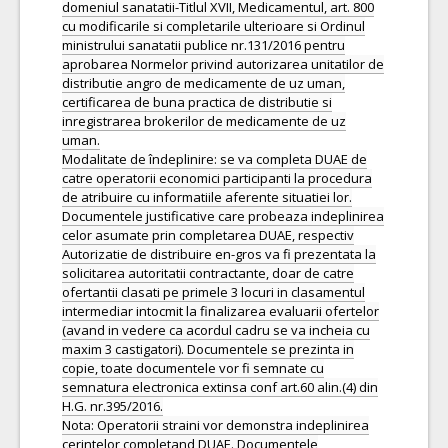
domeniul sanatatii-Titlul XVII, Medicamentul, art. 800
cu modificarile si completarile ulterioare si Ordinul
ministrului sanatatii publice nr.131/2016 pentru
aprobarea Normelor privind autorizarea unitatilor de
distributie angro de medicamente de uz uman,
certificarea de buna practica de distributie si
inregistrarea brokerilor de medicamente de uz
uman.
Modalitate de îndeplinire: se va completa DUAE de
catre operatorii economici participanti la procedura
de atribuire cu informatiile aferente situatiei lor.
Documentele justificative care probeaza indeplinirea
celor asumate prin completarea DUAE, respectiv
Autorizatie de distribuire en-gros va fi prezentata la
solicitarea autoritatii contractante, doar de catre
ofertantii clasati pe primele 3 locuri in clasamentul
intermediar intocmit la finalizarea evaluarii ofertelor
(avand in vedere ca acordul cadru se va incheia cu
maxim 3 castigatori). Documentele se prezinta in
copie, toate documentele vor fi semnate cu
semnatura electronica extinsa conf art.60 alin.(4) din
H.G. nr.395/2016.
Nota: Operatorii straini vor demonstra indeplinirea
cerintelor completand DUAE. Documentele