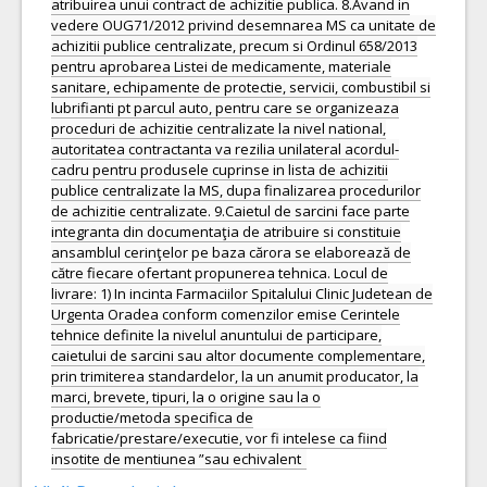
atribuirea unui contract de achizitie publica. 8.Avand in
vedere OUG71/2012 privind desemnarea MS ca unitate de
achizitii publice centralizate, precum si Ordinul 658/2013
pentru aprobarea Listei de medicamente, materiale
sanitare, echipamente de protectie, servicii, combustibil si
lubrifianti pt parcul auto, pentru care se organizeaza
proceduri de achizitie centralizate la nivel national,
autoritatea contractanta va rezilia unilateral acordul-
cadru pentru produsele cuprinse in lista de achizitii
publice centralizate la MS, dupa finalizarea procedurilor
de achizitie centralizate. 9.Caietul de sarcini face parte
integranta din documentaţia de atribuire si constituie
ansamblul cerinţelor pe baza cărora se elaborează de
către fiecare ofertant propunerea tehnica. Locul de
livrare: 1) In incinta Farmaciilor Spitalului Clinic Judetean de
Urgenta Oradea conform comenzilor emise Cerintele
tehnice definite la nivelul anuntului de participare,
caietului de sarcini sau altor documente complementare,
prin trimiterea standardelor, la un anumit producator, la
marci, brevete, tipuri, la o origine sau la o
productie/metoda specifica de
fabricatie/prestare/executie, vor fi intelese ca fiind
insotite de mentiunea ”sau echivalent