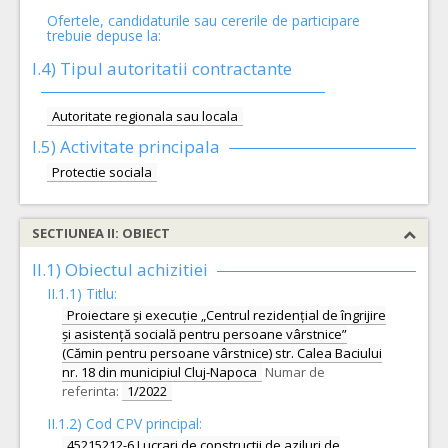
Ofertele, candidaturile sau cererile de participare
trebuie depuse la:
I.4) Tipul autoritatii contractante
Autoritate regionala sau locala
I.5)
Activitate principala
Protectie sociala
SECTIUNEA II: OBIECT
II.1) Obiectul achizitiei
II.1.1) Titlu:
Proiectare și execuție „Centrul rezidențial de îngrijire
și asistență socială pentru persoane vârstnice”
(Cămin pentru persoane vârstnice) str. Calea Baciului
nr. 18 din municipiul Cluj-Napoca
Numar de
referinta:
1/2022
II.1.2) Cod CPV principal:
45215212-6 Lucrari de constructii de aziluri de