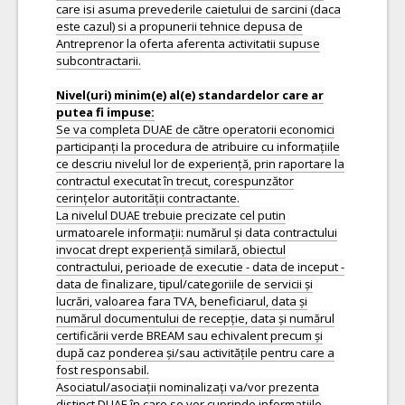
care isi asuma prevederile caietului de sarcini (daca
este cazul) si a propunerii tehnice depusa de
Antreprenor la oferta aferenta activitatii supuse
subcontractarii.
Nivel(uri) minim(e) al(e) standardelor care ar
Se va completa DUAE de către operatorii economici
participanți la procedura de atribuire cu informațiile
ce descriu nivelul lor de experiență, prin raportare la
contractul executat în trecut, corespunzător
cerințelor autorității contractante.
La nivelul DUAE trebuie precizate cel putin
urmatoarele informații: numărul și data contractului
invocat drept experiență similară, obiectul
contractului, perioade de executie - data de inceput -
data de finalizare, tipul/categoriile de servicii și
lucrări, valoarea fara TVA, beneficiarul, data și
numărul documentului de recepție, data și numărul
certificării verde BREAM sau echivalent precum și
după caz ponderea și/sau activitățile pentru care a
fost responsabil.
Asociatul/asociații nominalizați va/vor prezenta
distinct DUAE în care se vor cuprinde informațiile