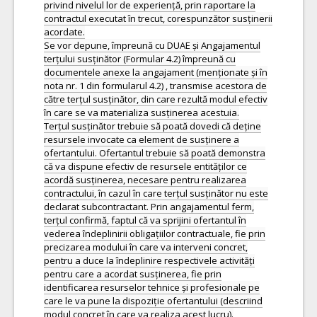
privind nivelul lor de experiență, prin raportare la
contractul executat în trecut, corespunzător susținerii
acordate.
Se vor depune, împreună cu DUAE și Angajamentul
terțului susținător (Formular 4.2) împreună cu
documentele anexe la angajament (menționate și în
nota nr. 1 din formularul 4.2) , transmise acestora de
către terțul susținător, din care rezultă modul efectiv
în care se va materializa susținerea acestuia.
Terțul susținător trebuie să poată dovedi că deține
resursele invocate ca element de susținere a
ofertantului. Ofertantul trebuie să poată demonstra
că va dispune efectiv de resursele entităților ce
acordă susținerea, necesare pentru realizarea
contractului, în cazul în care terțul susținător nu este
declarat subcontractant. Prin angajamentul ferm,
terțul confirmă, faptul că va sprijini ofertantul în
vederea îndeplinirii obligațiilor contractuale, fie prin
precizarea modului în care va interveni concret,
pentru a duce la îndeplinire respectivele activități
pentru care a acordat susținerea, fie prin
identificarea resurselor tehnice și profesionale pe
care le va pune la dispoziție ofertantului (descriind
modul concret în care va realiza acest lucru).