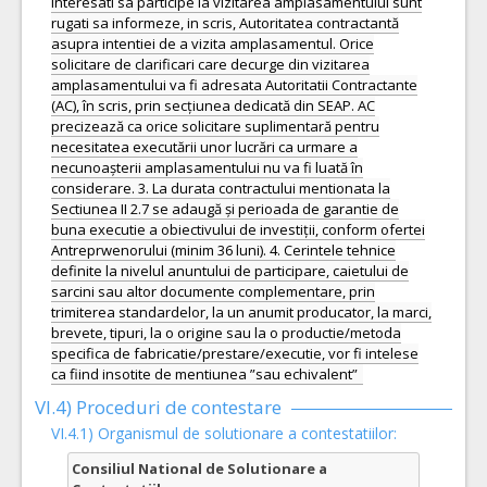
interesati sa participe la vizitarea amplasamentului sunt
rugati sa informeze, in scris, Autoritatea contractantă
asupra intentiei de a vizita amplasamentul. Orice
solicitare de clarificari care decurge din vizitarea
amplasamentului va fi adresata Autoritatii Contractante
(AC), în scris, prin secțiunea dedicată din SEAP. AC
precizează ca orice solicitare suplimentară pentru
necesitatea executării unor lucrări ca urmare a
necunoașterii amplasamentului nu va fi luată în
considerare. 3. La durata contractului mentionata la
Sectiunea II 2.7 se adaugă și perioada de garantie de
buna executie a obiectivului de investiții, conform ofertei
Antreprwenorului (minim 36 luni). 4. Cerintele tehnice
definite la nivelul anuntului de participare, caietului de
sarcini sau altor documente complementare, prin
trimiterea standardelor, la un anumit producator, la marci,
brevete, tipuri, la o origine sau la o productie/metoda
specifica de fabricatie/prestare/executie, vor fi intelese
ca fiind insotite de mentiunea ”sau echivalent”
VI.4) Proceduri de contestare
VI.4.1) Organismul de solutionare a contestatiilor:
Consiliul National de Solutionare a