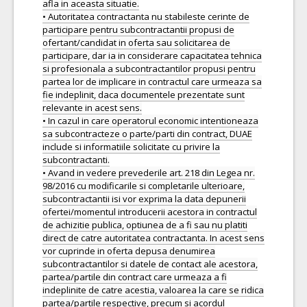
afla in aceasta situatie.
• Autoritatea contractanta nu stabileste cerinte de
participare pentru subcontractantii propusi de
ofertant/candidat in oferta sau solicitarea de
participare, dar ia in considerare capacitatea tehnica
si profesionala a subcontractantilor propusi pentru
partea lor de implicare in contractul care urmeaza sa
fie indeplinit, daca documentele prezentate sunt
relevante in acest sens.
• In cazul in care operatorul economic intentioneaza
sa subcontracteze o parte/parti din contract, DUAE
include si informatiile solicitate cu privire la
subcontractanti.
• Avand in vedere prevederile art. 218 din Legea nr.
98/2016 cu modificarile si completarile ulterioare,
subcontractantii isi vor exprima la data depunerii
ofertei/momentul introducerii acestora in contractul
de achizitie publica, optiunea de a fi sau nu platiti
direct de catre autoritatea contractanta. In acest sens
vor cuprinde in oferta depusa denumirea
subcontractantilor si datele de contact ale acestora,
partea/partile din contract care urmeaza a fi
indeplinite de catre acestia, valoarea la care se ridica
partea/partile respective, precum si acordul