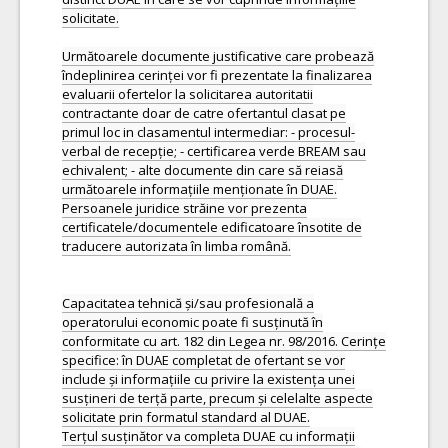
solicitate.
Următoarele documente justificative care probează
îndeplinirea cerinței vor fi prezentate la finalizarea
evaluarii ofertelor la solicitarea autoritatii
contractante doar de catre ofertantul clasat pe
primul loc in clasamentul intermediar: - procesul-
verbal de recepție; - certificarea verde BREAM sau
echivalent; - alte documente din care să reiasă
următoarele informațiile menționate în DUAE.
Persoanele juridice străine vor prezenta
certificatele/documentele edificatoare însotite de
traducere autorizata în limba română.
Capacitatea tehnică și/sau profesională a
operatorului economic poate fi susținută în
conformitate cu art. 182 din Legea nr. 98/2016. Cerințe
specifice: în DUAE completat de ofertant se vor
include și informațiile cu privire la existența unei
susțineri de terță parte, precum și celelalte aspecte
solicitate prin formatul standard al DUAE.
Terțul susținător va completa DUAE cu informații