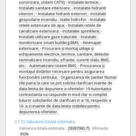
sonorizare, sistem CATV); - Instalatii termice; -
Instalatii sanitare interioare; - Instalatie hidranti
interiori ; - Instalatie hidranti exteriori; - Instalatii
gospodarie incendiu - statie hidrofor; - Instalatii
retele exterioare de apa; - Instalatii retele de
canalizare exterioara; - Instalatie sprinklere; -
Instalatii utilizare gaze naturale; - Instalatii -
monitorizare smart building BMS; - Amenajari
exterioare; - Procurare și montaj utilaje și
echipamente electrice, termice, sanitare, detectie
semnalizare incendiu, efractie, curenti slabi, BMS,
etc.; - Automatizare sistem BMS; - Procurarea și
montajul dotărilor necesare pentru asigurarea
funcționării centrului; - Organizarea de șantier Numar
zile pana la care se pot solicita clarificari inainte de
data limita de depunere a ofertelor: 19 Autoritatea
contractanta va raspunde in mod clar si complet
tuturor solicitarilor de clarificari in a-16, respectiv a
10- a zi inainte de data limita stabilita pentru
depunerea ofertelor.
II.1.5) Valoarea totala estimata:
Valoarea totala estimata:
29387060.75
Moneda:
RON