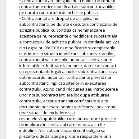
• Contractantul are obligatia de a notifica autoritatii
contractante orice modificari ale subcontractantilor
pe durata contractului de achizitie publica.
• Contractantul are dreptul de a implica noi
subcontractanti, pe durata executarii contractului de
achizitie publica, cu conditia ca nominalizarea
acestora sa nu reprezinte o modificare substantiala
a contractului de achizitie publica, in conditiile art. 221
din Legea nr. 98/2016 cu modificarile si completarile
ulterioare. In situatia modificarii subcontractantilor,
contractantul va transmite autoritatii contractante
informatiile referitoare la numele, datele de contact
si reprezentantii legali ai noilor subcontractanti si va
obtine acordul autoritatii contractante privind noi
subcontractanti implicati ulterior in executarea
contractului. Atunci cand inlocuirea sau introducerea
unor noi subcontractanti are loc dupa atribuirea
contractului, acestia transmit certificatele si alte
documente necesare pentru verificarea inexistentei
unor situatii de excludere si a
resurselor/capabilitatilor corespunzatoare partii lor
de implicare in contractul care urmeaza sa fie
indeplinit. Noii subcontractanti sunt obligati sa
prezinte o declaratie pe proprie raspundere prin