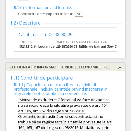
II.1.6) Informatii privind loturile:
Contractul este impartit in loturi:
Nu
II.2) Descriere
1.
Lot implicit (LOT-0000)
COD CPV:
VALOAREA ESTIMATA FARA TVA:
45215212-6
- Lucrari de constructii de aziluri de batrani (Rev.2)
29.387.060,75 RON
SECTIUNEA III: INFORMATII JURIDICE, ECONOMICE, FINANCIARE SI TEHNICE
III.1) Conditii de participare
III.1.1) Capacitatea de exercitare a activitatii
profesionale, inclusiv cerintele privind inscrierea in
registrele profesionale sau comerciale:
Motive de excludere: Ofertantul va face dovada ca
nu se incadreaza la situatiile prevazute de art. 164,
art. 165, art. 167 din Legea nr. 98/2016.
Ofertantii, tertii sustinători si subcontractantii nu
trebuie să se regăsească în situatiile prevăzute la art.
164, 165, 167 din Legea nr. 98/2016. Modalitatea prin