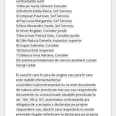
contractante sunt:
1) Mocan Aurel, Director Executiv
2) Bodochi Emilia Elena, Sef Serviciu
3) Cimpean Paul Ioan, Sef Serviciu
4) Pop Lucia Margareta, Sef Serviciu
5) Nica Alexandru Vasile, Șef Serviciu
6) Sever Bogdan, Consilier Juridic
7) Bora Ioan Petrică Gelu, Consilier Juridic
8) Călin Raluca Daniela, Inspector superior
9) Ciupei Gabriela, Consilier
10) Stoica Emil, Inspector
11) Bilasco Irina Adriana, Consilier
Din partea prestatorului de servicii auxiliare: Lucian
Giurgi Cadar
În cazul în care în țara de origine sau țara în care
este stabilit ofertantul/terțul
susținător/subcontractantul nu se emit documente
de natura celor prevăzute mai sus sau respectivele
documente nu vizează toate situațiile prevăzute la
art. 164, 165 și 167, autoritatea contractantă are
obligația de a accepta o declarație pe proprie
răspundere sau, dacă în țara respectivă nu există
prevederi legale referitoare la declarația pe propria