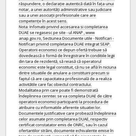
răspundere, o declarație autentică dată în fața unui
notar, a unei autorități administrative sau judiciare
sau a unei asociații profesionale care are
competențe în acest sens.
Nota: Infomatii privind accesarea si completarea
DUAE se regasesc pe site - ul ANAP , www
anap.gov.ro, Sectiunea Documente utile - Notificari -
Notificari privind completarea DUAE integrat SEAP.
Operatorii economici ce depun ofertă trebuie să
dovedească o formă de înregistrare în conditiile legii
din tara de rezidentă, să reiasă că operatorul
economic este legal constituit, că nu se află în niciuna
dintre situatiile de anulare a constituirii precum si
faptul că are capacitatea profesională de a realiza
activitătile care fac obiectul contractului.
Modalitatea prin care poate fi demonstrată
îndeplinirea cerintei: se va completa DUAE de către
operatorii economici participanti la procedura de
atribuire cu informatiile aferente situatiei lor.
Documentele justificative care probează îndeplinirea
celor asumate prin completarea DUAE, respectiv
certificat constatator emis de ONRC, sau în cazul
ofertantilor străini, documente echivalente emise în