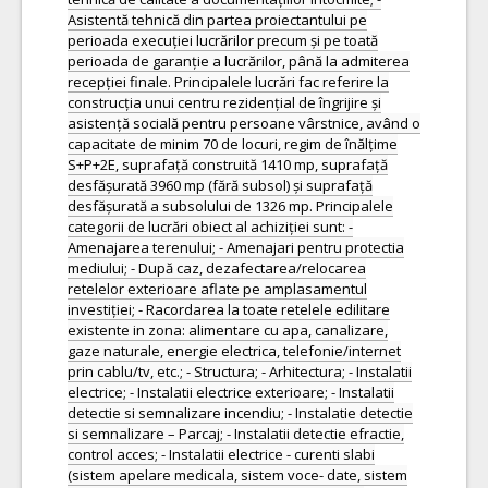
Asistentă tehnică din partea proiectantului pe
perioada execuției lucrărilor precum și pe toată
perioada de garanție a lucrărilor, până la admiterea
recepției finale. Principalele lucrări fac referire la
construcția unui centru rezidențial de îngrijire și
asistență socială pentru persoane vârstnice, având o
capacitate de minim 70 de locuri, regim de înălțime
S+P+2E, suprafață construită 1410 mp, suprafață
desfășurată 3960 mp (fără subsol) și suprafață
desfășurată a subsolului de 1326 mp. Principalele
categorii de lucrări obiect al achiziției sunt: -
Amenajarea terenului; - Amenajari pentru protectia
mediului; - După caz, dezafectarea/relocarea
retelelor exterioare aflate pe amplasamentul
investiției; - Racordarea la toate retelele edilitare
existente in zona: alimentare cu apa, canalizare,
gaze naturale, energie electrica, telefonie/internet
prin cablu/tv, etc.; - Structura; - Arhitectura; - Instalatii
electrice; - Instalatii electrice exterioare; - Instalatii
detectie si semnalizare incendiu; - Instalatie detectie
si semnalizare – Parcaj; - Instalatii detectie efractie,
control acces; - Instalatii electrice - curenti slabi
(sistem apelare medicala, sistem voce- date, sistem