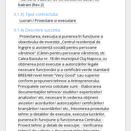
batrani (Rev.2)
II.1.3) Tipul contractului:
Lucrari / Proiectare si executare
II.1.4) Descriere succinta:
Proiectarea, execuția și punerea în funcțiune a
obiectivului de investiții „Centrul rezidențial de
îngrijire și asistență socială pentru persoane
vârstnice” (Cămin pentru persoane vârstnice), str.
Calea Baciului nr. 18 din municipiul Cluj-Napoca, cu
obținerea post execuție a autorizărilor legale
necesare funcționării și a certificării verde standard
BREEAM nivel minim “Very Good” sau superior
conform propunerii tehnice a Antreprenorului.
Principalele servicii solicitate sunt: - Elaborarea
documentaţiilor tehnice/ studiilor/ expertizelor/
analizelor/ etc. necesare în vederea obţinerii
avizelor/ acordurilor/ autorizaţiilor/ certificărilor/
branșărilor/ racordărilor/ etc., întocmirea proiectului
tehnic și detaliilor de execuție, execuția lucrărilor,
punerea în funcțiune și funcționarea Centrului; -
Proiect tehnic şi detalii de execuţie; - Verificarea
tehnică de calitate a documentațiilor întocmite; -