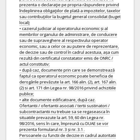
prezenta o declaraţie pe propria răspundere privind
îndeplinirea obligaţiilor de plată a impozitelor, taxelor
sau contribuţiilor la bugetul general consolidat (buget
local);
• cazierul judiciar al operatorului economic și al
membrilor organului de administrare, de conducere
sau de supraveghere al respectivului operator
economic, sau a celor ce au putere de reprezentare,
de decizie sau de control în cadrul acestuia, așa cum
rezultă din certificatul constatator emis de ONRC /
actul constitutiv;
• după caz, documente prin care se demonstrează
faptul ca operatorul economic poate beneficia de
derogările prevăzute la art. 166 alin. (2), art. 167 alin.
(2) si art. 171 din Legea nr. 98/2016 privind achizitiile
publice;
• alte documente edificatoare, după caz.
Ofertantii / ofertantii asociati / tertii sustinatori /
subcontractantii nu trebuie sa se regaseasca în
situatiile prevazute la art. 59, 60 din Legea nr.
98/2016, sens în care, împreună cu DUAE se vor
prezenta formularul nr. 3 și nr. 3.1 .
Persoanele cu functii de decizie in cadrul autoritatii