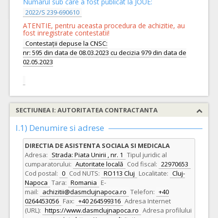
Numarul sub care a fost publicat la JOUE:
2022/S 239-690610
ATENTIE, pentru aceasta procedura de achizitie, au
fost inregistrate contestatii!
Contestații depuse la CNSC:
nr: 595 din data de 08.03.2023 cu decizia 979 din data de
02.05.2023
SECTIUNEA I: AUTORITATEA CONTRACTANTA
I.1) Denumire si adrese
DIRECTIA DE ASISTENTA SOCIALA SI MEDICALA
Adresa:
Strada: Piata Unirii , nr. 1
Tipul juridic al
cumparatorului:
Autoritate locală
Cod fiscal:
22970653
Cod postal:
0
Cod NUTS:
RO113 Cluj
Localitate:
Cluj-
Napoca
Tara:
Romania
E-
mail:
achizitii@dasmclujnapoca.ro
Telefon:
+40
0264453056
Fax:
+40 264599316
Adresa Internet
(URL):
https://www.dasmclujnapoca.ro
Adresa profilului