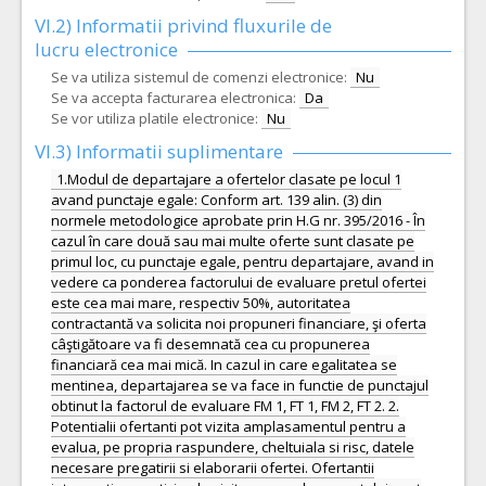
VI.2) Informatii privind fluxurile de
lucru electronice
Se va utiliza sistemul de comenzi electronice:
Nu
Se va accepta facturarea electronica:
Da
Se vor utiliza platile electronice:
Nu
VI.3) Informatii suplimentare
1.Modul de departajare a ofertelor clasate pe locul 1
avand punctaje egale: Conform art. 139 alin. (3) din
normele metodologice aprobate prin H.G nr. 395/2016 - În
cazul în care două sau mai multe oferte sunt clasate pe
primul loc, cu punctaje egale, pentru departajare, avand in
vedere ca ponderea factorului de evaluare pretul ofertei
este cea mai mare, respectiv 50%, autoritatea
contractantă va solicita noi propuneri financiare, şi oferta
câştigătoare va fi desemnată cea cu propunerea
financiară cea mai mică. In cazul in care egalitatea se
mentinea, departajarea se va face in functie de punctajul
obtinut la factorul de evaluare FM 1, FT 1, FM 2, FT 2. 2.
Potentialii ofertanti pot vizita amplasamentul pentru a
evalua, pe propria raspundere, cheltuiala si risc, datele
necesare pregatirii si elaborarii ofertei. Ofertantii