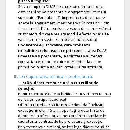
Se va completa DUAE de catre toti ofertantii, daca
este cazul se va prezenta si angajamentul tertului
sustinator (Formular 4.1), impreuna cu documente
anexe la angajament (menționate și în nota nr. 1 din
formularul 4.1) , transmise acestora de catre tert/tertii
sustinatori, din care rezulta modul efectiv in care se
va materializa sustinerea acestuia/acestora).
Documentele justificative, care probeaza
îndeplinirea celor asumate prin completarea DUAE
urmeaza a fi prezentate, la solicitarea autoritatii
contractante, doar de catre ofertantul clasat pe
III.1.3) Capacitatea tehnica si profesionala:
Listă şi descriere succintă a criteriilor de
Pentru contractele de achizitie de lucrari: executarea
de lucrari de tipul specificat
Ofertantul trebuie să furnizeze dovada finalizării
execuţiei în ultimii 5 ani, raportați la data limita de
depunere a ofertelor, a unei construcţii similare în
cadrul unui contract de tip proiectare şi execuţie.
Prin construcție similară, se înțelege clădire nouă, cel