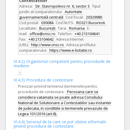
Contestatiilor
Adresa:
Str. Stavropoleos nr. 6, sector 3
Tipul
juridic al cumparatorului:
Autoritate
guvernamentală centrală
Cod fiscal:
20329980
Cod postal:
030084
Cod NUTS:
RO321 Bucuresti
Localitate:
București
Tara:
Romania
E-
mail:
office@cnsc.ro
Telefon:
+40 213104641
Fax:
+40 213104642
Adresa Internet
(URL):
http://www.cnsc.ro
Adresa profilului
cumparatorului:
https://www.e-licitatie.ro
VI.4.2) Organismul competent pentru procedurile de
mediere:
-
VI.4.3) Procedura de contestare:
Precizari privind termenul (termenele) pentru
procedurile de contestare:
Persoana care se
considera vatamata se poate adresa Consiliului
National de Solutionare a Contestatiilor sau instantei
de judecata, in conditiile si termenele prevazute de
Legea 101/2016 (art.8).
VI.4.4) Serviciul de la care se pot obtine informatii
privind procedura de contestare: