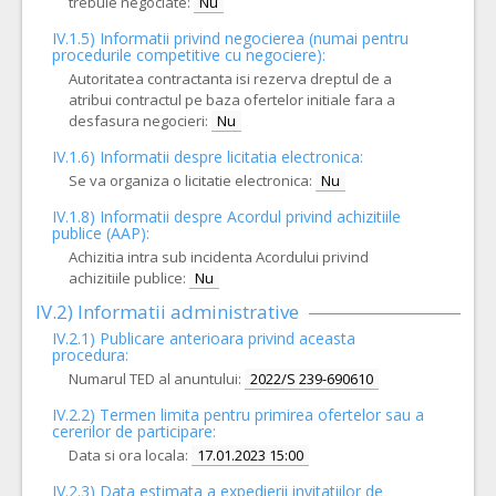
trebuie negociate:
Nu
IV.1.5) Informatii privind negocierea (numai pentru
procedurile competitive cu negociere):
Autoritatea contractanta isi rezerva dreptul de a
atribui contractul pe baza ofertelor initiale fara a
desfasura negocieri:
Nu
IV.1.6) Informatii despre licitatia electronica:
Se va organiza o licitatie electronica:
Nu
IV.1.8) Informatii despre Acordul privind achizitiile
publice (AAP):
Achizitia intra sub incidenta Acordului privind
achizitiile publice:
Nu
IV.2) Informatii administrative
IV.2.1) Publicare anterioara privind aceasta
procedura:
Numarul TED al anuntului:
2022/S 239-690610
IV.2.2) Termen limita pentru primirea ofertelor sau a
cererilor de participare:
Data si ora locala:
17.01.2023 15:00
IV.2.3) Data estimata a expedierii invitatiilor de