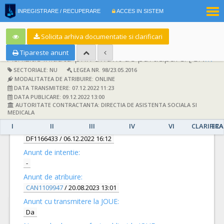
|
INREGISTRARE / RECUPERARE
ACCES IN SISTEM
RO
EN
Solicita arhiva documentatie si clarificari
Tipareste anunt
Achizitie initiata prin anunt de participare:
[CN1050128] -
SECTORIALE: NU
LEGEA NR. 98/23.05.2016
MODALITATEA DE ATRIBUIRE: ONLINE
DATA TRANSMITERE: 07.12.2022 11:23
DATA PUBLICARE: 09.12.2022 13:00
AUTORITATE CONTRACTANTA: DIRECTIA DE ASISTENTA SOCIALA SI
DETALII
MEDICALA
I
II
III
IV
VI
CLARIFICA
ERA
Documentatie de atribuire:
DF1166433
/ 06.12.2022 16:12
Anunt de intentie:
-
Anunt de atribuire:
CAN1109947
/ 20.08.2023 13:01
Anunt cu transmitere la JOUE:
Da