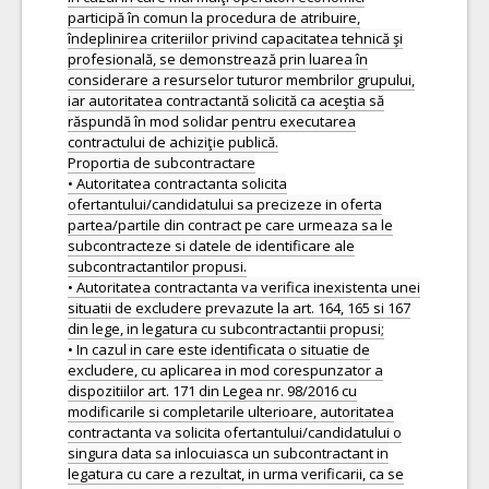
participă în comun la procedura de atribuire,
îndeplinirea criteriilor privind capacitatea tehnică şi
profesională, se demonstrează prin luarea în
considerare a resurselor tuturor membrilor grupului,
iar autoritatea contractantă solicită ca aceştia să
răspundă în mod solidar pentru executarea
contractului de achiziţie publică.
Proportia de subcontractare
• Autoritatea contractanta solicita
ofertantului/candidatului sa precizeze in oferta
partea/partile din contract pe care urmeaza sa le
subcontracteze si datele de identificare ale
subcontractantilor propusi.
• Autoritatea contractanta va verifica inexistenta unei
situatii de excludere prevazute la art. 164, 165 si 167
din lege, in legatura cu subcontractantii propusi;
• In cazul in care este identificata o situatie de
excludere, cu aplicarea in mod corespunzator a
dispozitiilor art. 171 din Legea nr. 98/2016 cu
modificarile si completarile ulterioare, autoritatea
contractanta va solicita ofertantului/candidatului o
singura data sa inlocuiasca un subcontractant in
legatura cu care a rezultat, in urma verificarii, ca se