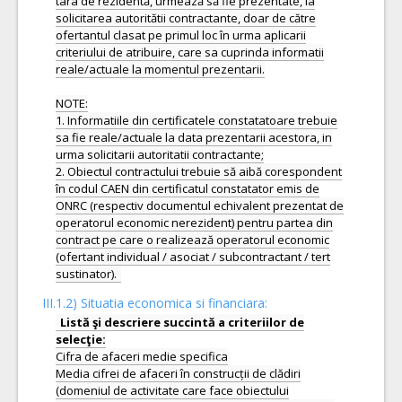
tara de rezidentă, urmează să fie prezentate, la
solicitarea autoritătii contractante, doar de către
ofertantul clasat pe primul loc în urma aplicarii
criteriului de atribuire, care sa cuprinda informatii
reale/actuale la momentul prezentarii.
NOTE:
1. Informatiile din certificatele constatatoare trebuie
sa fie reale/actuale la data prezentarii acestora, in
urma solicitarii autoritatii contractante;
2. Obiectul contractului trebuie să aibă corespondent
în codul CAEN din certificatul constatator emis de
ONRC (respectiv documentul echivalent prezentat de
operatorul economic nerezident) pentru partea din
contract pe care o realizează operatorul economic
(ofertant individual / asociat / subcontractant / tert
III.1.2) Situatia economica si financiara:
Listă şi descriere succintă a criteriilor de
Cifra de afaceri medie specifica
Media cifrei de afaceri în construcții de clădiri
(domeniul de activitate care face obiectului