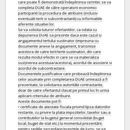
care poate fi demonstrată îndeplinirea cerintei: se va
completa DUAE de către operatorii economici
participanti la procedura de atribuire (inclusiv
eventualii terti si subcontractanti) cu informatiile
aferente situatiei lor.
Se va solicita tuturor ofertantilor, ca odata cu
depunerea DUAE sa prezinte daca este cazul si
angajamentul tertului sustinator (impreuna cu
documente anexe la angajament, transmise
acestora de catre tert/tertii sustinatori, din care
rezulta modul efectiv in care se va materializa
susținerea acestuia/acestora), acordul de asociere si
acordul de subcontractare.
Documentele justificative care probează îndeplinirea
celor asumate prin completarea DUAE urmează a fi
prezentate, la solicitarea autoritătii contractante,
doar de catre ofertantul clasat pe primul loc în urma
aplicarii criteriului de atribuire.
Aceste documente pot fi:
• certificate de atestate fiscala privind lipsa datoriilor
restante, cu privire la plata impozitelor, taxelor sau a
contributiilor la bugetul general consolidat (buget
local, buget de stat etc.) la momentul prezentării;
pentru sediile secundare/punctele de lucru, se va