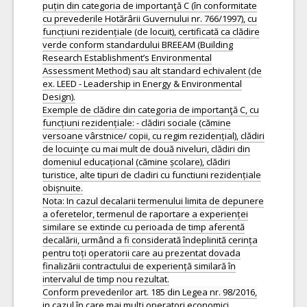
puțin din categoria de importanţă C (în conformitate
cu prevederile Hotărârii Guvernului nr. 766/1997), cu
funcțiuni rezidențiale (de locuit), certificată ca clădire
verde conform standardului BREEAM (Building
Research Establishment’s Environmental
Assessment Method) sau alt standard echivalent (de
ex. LEED - Leadership in Energy & Environmental
Design).
Exemple de clădire din categoria de importanţă C, cu
funcțiuni rezidențiale: - clădiri sociale (cămine
versoane vârstnice/ copii, cu regim rezidențial), clădiri
de locuinţe cu mai mult de două niveluri, clădiri din
domeniul educațional (cămine școlare), clădiri
turistice, alte tipuri de cladiri cu functiuni rezidențiale
obișnuite.
Nota: In cazul decalarii termenului limita de depunere
a oferetelor, termenul de raportare a experienței
similare se extinde cu perioada de timp aferentă
decalării, urmând a fi considerată îndeplinită cerința
pentru toți operatorii care au prezentat dovada
finalizării contractului de experiență similară în
intervalul de timp nou rezultat.
Conform prevederilor art. 185 din Legea nr. 98/2016,
in cazul în care mai mulţi operatori economici