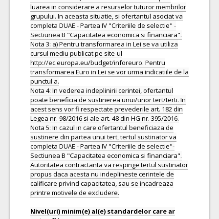
luarea in considerare a resurselor tuturor membrilor
grupului. In aceasta situatie, si ofertantul asociat va
completa DUAE - Partea IV "Criteriile de selectie" -
Sectiunea B "Capacitatea economica si financiara".
Nota 3: a) Pentru transformarea in Lei se va utiliza
cursul mediu publicat pe site-ul
http://ec.europa.eu/budget/inforeuro. Pentru
transformarea Euro in Lei se vor urma indicatiile de la
punctul a.
Nota 4: In vederea indeplinirii cerintei, ofertantul
poate beneficia de sustinerea unui/unor tert/terti. In
acest sens vor fi respectate prevederile art. 182 din
Legea nr. 98/2016 si ale art. 48 din HG nr. 395/2016.
Nota 5: In cazul in care ofertantul beneficiaza de
sustinere din partea unui tert, tertul sustinator va
completa DUAE - Partea IV "Criteriile de selectie"-
Sectiunea B "Capacitatea economica si financiara".
Autoritatea contractanta va respinge tertul sustinator
propus daca acesta nu indeplineste cerintele de
calificare privind capacitatea, sau se incadreaza
printre motivele de excludere.
Nivel(uri) minim(e) al(e) standardelor care ar