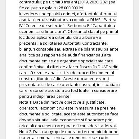
contractului) pe ultimii 3 trei ani (2019, 2020, 2021) sa
fie cel putin egala cu 28.000.000 lei.
In vederea indeplinirii cerintei, ofertantul/ ofertantul
asociat/ tertul sustinator va completa DUAE - Partea
IV "Criteriile de selectie" - Sectiunea B "Capacitatea
economica si financiara". Ofertantul clasat pe primul
loc dupa aplicarea criteriului de atribuire va
prezenta, la solicitarea Autoritatii Contractante,
bilanțuri contabile sau extrase de bilanț sau balanțe
analitice sau rapoarte de audit financiar sau alte
documente emise de organisme specializate care
confirmă nivelul cifrei de afaceri înscris în DUAE și din
care să rezulte analitic cifra de afaceri în domeniul
construcțiilor de clădiri. Aceste documente vor fi
prezentate si de catre ofertantul asociat, in situatia in
care resursele acestuia au fost luate in considerare
pentru indeplinirea cerintei.
Nota 1: Daca din motive obiective si justificate,
operatorul economic nu este in masura sa prezinte
documentele solicitate, acesta este autorizat sa faca
dovada situatiei sale economice si financiare prin
orice alt document care poate fi considerat adecvat.
Nota 2: Daca un grup de operatori economici depune
o oferta comuna, cerinta se demonstreaza prin