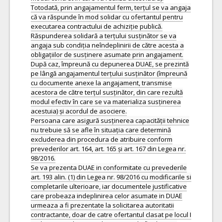
Totodată, prin angajamentul ferm, terțul se va angaja
că va răspunde în mod solidar cu ofertantul pentru
executarea contractului de achiziție publică.
Răspunderea solidară a terțului susținător se va
angaja sub condiția neîndeplinirii de către acesta a
obligațiilor de susținere asumate prin angajament.
După caz, împreună cu depunerea DUAE, se prezintă
pe lângă angajamentul terțului susținător (împreună
cu documente anexe la angajament, transmise
acestora de către terțul susținător, din care rezultă
modul efectiv în care se va materializa susținerea
acestuia) și acordul de asociere.
Persoana care asigură susținerea capacității tehnice
nu trebuie să se afle în situația care determină
excluderea din procedura de atribuire conform
prevederilor art. 164, art. 165 și art. 167 din Legea nr.
98/2016.
Se va prezenta DUAE in conformitate cu prevederile
art. 193 alin. (1) din Legea nr. 98/2016 cu modificarile si
completarile ulterioare, iar documentele justificative
care probeaza indeplinirea celor asumate in DUAE
urmeaza a fi prezentate la solicitarea autoritatii
contractante, doar de catre ofertantul clasat pe locul I