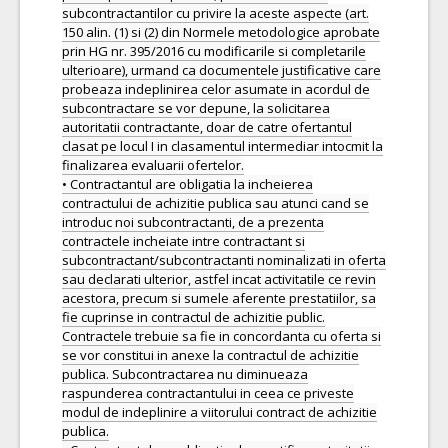
subcontractantilor cu privire la aceste aspecte (art.
150 alin. (1) si (2) din Normele metodologice aprobate
prin HG nr. 395/2016 cu modificarile si completarile
ulterioare), urmand ca documentele justificative care
probeaza indeplinirea celor asumate in acordul de
subcontractare se vor depune, la solicitarea
autoritatii contractante, doar de catre ofertantul
clasat pe locul I in clasamentul intermediar intocmit la
finalizarea evaluarii ofertelor.
• Contractantul are obligatia la incheierea
contractului de achizitie publica sau atunci cand se
introduc noi subcontractanti, de a prezenta
contractele incheiate intre contractant si
subcontractant/subcontractanti nominalizati in oferta
sau declarati ulterior, astfel incat activitatile ce revin
acestora, precum si sumele aferente prestatiilor, sa
fie cuprinse in contractul de achizitie public.
Contractele trebuie sa fie in concordanta cu oferta si
se vor constitui in anexe la contractul de achizitie
publica. Subcontractarea nu diminueaza
raspunderea contractantului in ceea ce priveste
modul de indeplinire a viitorului contract de achizitie
publica.