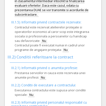
in clasamentul intermediar intocmit la finalizarea
evaluarii ofertelor. Daca este cazul, odata cu
prezentarea DUAE se vor transmite si acordurile de
III.1.5)
Informatii privind contractele rezervate:
Contractul este rezervat atelierelor protejate si
operatorilor economici al caror scop este integrarea
sociala si profesionala a persoanelor cu handicap
sau defavorizate:
Nu
Contractul poate fi executat numai in cadrul unor
programe de angajare protejata:
Nu
III.2)
Conditii referitoare la contract
III.2.1) Informatii privind o anumita profesie:
Prestarea serviciilor in cauza este rezervata unei
anumite profesii:
Nu
III.2.2)
Conditii de executare a contractului:
Executarea contractului este supusa unor conditii
speciale:
Nu
III.2.3)
Informatii privind personalul responsabil cu
executarea contractului: