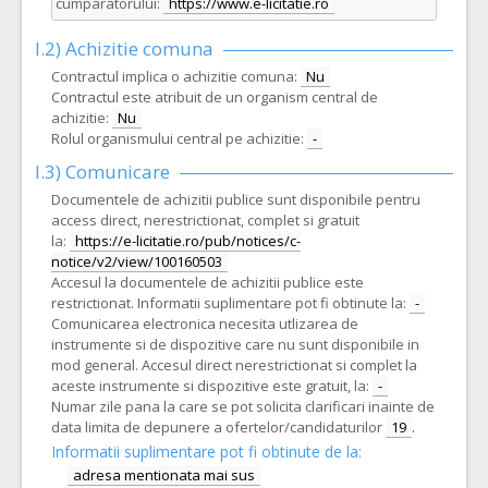
cumparatorului:
https://www.e-licitatie.ro
I.2) Achizitie comuna
Contractul implica o achizitie comuna:
Nu
Contractul este atribuit de un organism central de
achizitie:
Nu
Rolul organismului central pe achizitie:
-
I.3) Comunicare
Documentele de achizitii publice sunt disponibile pentru
access direct, nerestrictionat, complet si gratuit
la:
https://e-licitatie.ro/pub/notices/c-
notice/v2/view/100160503
Accesul la documentele de achizitii publice este
restrictionat. Informatii suplimentare pot fi obtinute la:
-
Comunicarea electronica necesita utlizarea de
instrumente si de dispozitive care nu sunt disponibile in
mod general. Accesul direct nerestrictionat si complet la
aceste instrumente si dispozitive este gratuit, la:
-
Numar zile pana la care se pot solicita clarificari inainte de
data limita de depunere a ofertelor/candidaturilor
19
.
Informatii suplimentare pot fi obtinute de la:
adresa mentionata mai sus