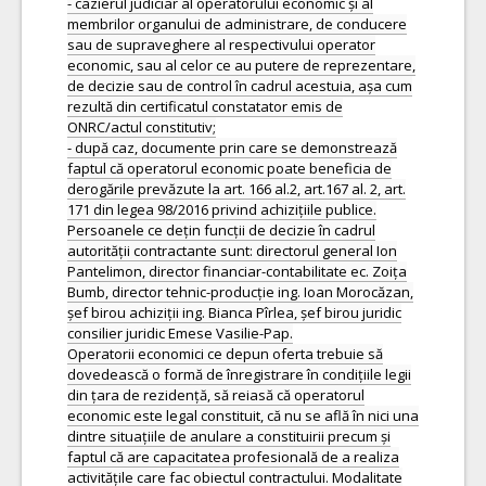
- cazierul judiciar al operatorului economic și al
membrilor organului de administrare, de conducere
sau de supraveghere al respectivului operator
economic, sau al celor ce au putere de reprezentare,
de decizie sau de control în cadrul acestuia, așa cum
rezultă din certificatul constatator emis de
ONRC/actul constitutiv;
- după caz, documente prin care se demonstrează
faptul că operatorul economic poate beneficia de
derogările prevăzute la art. 166 al.2, art.167 al. 2, art.
171 din legea 98/2016 privind achizițiile publice.
Persoanele ce dețin funcții de decizie în cadrul
autorității contractante sunt: directorul general Ion
Pantelimon, director financiar-contabilitate ec. Zoița
Bumb, director tehnic-producție ing. Ioan Morocăzan,
șef birou achiziții ing. Bianca Pîrlea, șef birou juridic
consilier juridic Emese Vasilie-Pap.
Operatorii economici ce depun oferta trebuie să
dovedească o formă de înregistrare în condițiile legii
din țara de rezidență, să reiasă că operatorul
economic este legal constituit, că nu se află în nici una
dintre situațiile de anulare a constituirii precum și
faptul că are capacitatea profesională de a realiza
activitățile care fac obiectul contractului. Modalitate