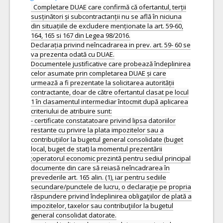
Completare DUAE care confirmă că ofertantul, terții
susținători și subcontractanții nu se află în niciuna
din situațiile de excludere menționate la art. 59-60,
164, 165 si 167 din Legea 98/2016.
Declarația privind neîncadrarea in prev. art. 59- 60 se
va prezenta odată cu DUAE.
Documentele justificative care probează îndeplinirea
celor asumate prin completarea DUAE și care
urmează a fi prezentate la solicitarea autorității
contractante, doar de către ofertantul clasat pe locul
1 în clasamentul intermediar întocmit după aplicarea
criteriului de atribuire sunt:
- certificate constatatoare privind lipsa datoriilor
restante cu privire la plata impozitelor sau a
contribuțiilor la bugetul general consolidate (buget
local, buget de stat) la momentul prezentării
;operatorul economic prezintă pentru sediul principal
documente din care să reiasă neîncadrarea în
prevederile art. 165 alin. (1), iar pentru sediile
secundare/punctele de lucru, o declaraţie pe propria
răspundere privind îndeplinirea obligaţiilor de plată a
impozitelor, taxelor sau contribuţiilor la bugetul
general consolidat datorate.