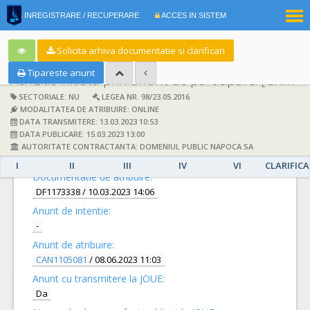
|
INREGISTRARE / RECUPERARE
ACCES IN SISTEM
RO
EN
Solicita arhiva documentatie si clarificari
Tipareste anunt
Achizitie initiata prin anunt de participare:
[CN1053038] -
SECTORIALE: NU
LEGEA NR. 98/23.05.2016
MODALITATEA DE ATRIBUIRE: ONLINE
DATA TRANSMITERE: 13.03.2023 10:53
DATA PUBLICARE: 15.03.2023 13:00
AUTORITATE CONTRACTANTA: DOMENIUL PUBLIC NAPOCA SA
DETALII
I
II
III
IV
VI
CLARIFICA
Documentatie de atribuire:
DF1173338
/ 10.03.2023 14:06
Anunt de intentie:
-
Anunt de atribuire:
CAN1105081
/ 08.06.2023 11:03
Anunt cu transmitere la JOUE:
Da