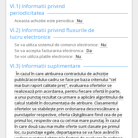
VI.1) Informatii privind
periodicitatea
Aceasta achizitie este periodica:
Nu
VI.2) Informatii privind fluxurile de
lucru electronice
Se va utiliza sistemul de comenzi electronice:
Nu
Se va accepta facturarea electronica:
Da
Se vor utiliza platile electronice:
Nu
VI.3) Informatii suplimentare
În cazul în care atribuirea contractului de achiziție
publică/acordului-cadru se face pe baza criteriului "cel
mai bun raport calitate preț", evaluarea ofertelor se
realizează prin acordarea, pentru fiecare ofertă în parte,
a unui punctaj rezultat ca urmare a aplicării algoritmului de
calcul stabilit în documentația de atribuire. Clasamentul
ofertelor se stabilește prin ordonarea descrescătoare a
punctajelor respective, oferta câștigătoare fiind cea de pe
primul loc, respectiv cea cu cel mai mare punctaj. În cazul
în care două sau mai multe oferte sunt clasate pe primul
loc, cu punctaje egale, departajarea se va face având în