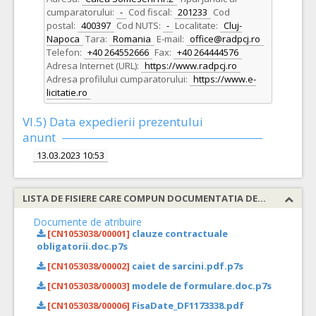
cumparatorului:
-
Cod fiscal:
201233
Cod
postal:
400397
Cod NUTS:
-
Localitate:
Cluj-
Napoca
Tara:
Romania
E-mail:
office@radpcj.ro
Telefon:
+40 264552666
Fax:
+40 264444576
Adresa Internet (URL):
https://www.radpcj.ro
Adresa profilului cumparatorului:
https://www.e-
licitatie.ro
VI.5) Data expedierii prezentului
anunt
13.03.2023 10:53
LISTA DE FISIERE CARE COMPUN DOCUMENTATIA DE ATRIBUIRE
Documente de atribuire
[CN1053038/00001]
clauze contractuale
obligatorii.doc.p7s
[CN1053038/00002]
caiet de sarcini.pdf.p7s
[CN1053038/00003]
modele de formulare.doc.p7s
[CN1053038/00006]
FisaDate_DF1173338.pdf