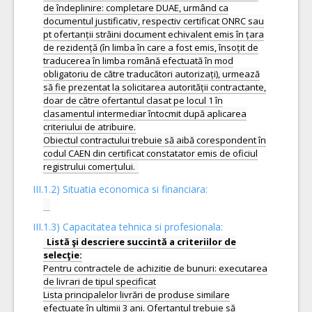
de îndeplinire: completare DUAE, urmând ca
documentul justificativ, respectiv certificat ONRC sau
pt ofertanții străini document echivalent emis în țara
de rezidență (în limba în care a fost emis, însoțit de
traducerea în limba română efectuată în mod
obligatoriu de către traducători autorizați), urmează
să fie prezentat la solicitarea autorității contractante,
doar de către ofertantul clasat pe locul 1 în
clasamentul intermediar întocmit după aplicarea
criteriului de atribuire.
Obiectul contractului trebuie să aibă corespondent în
codul CAEN din certificat constatator emis de oficiul
III.1.2) Situatia economica si financiara:
III.1.3) Capacitatea tehnica si profesionala:
Listă şi descriere succintă a criteriilor de
Pentru contractele de achizitie de bunuri: executarea
de livrari de tipul specificat
Lista principalelor livrări de produse similare
efectuate în ultimii 3 ani. Ofertantul trebuie să