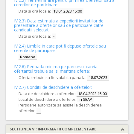
IV.2.2) Termen limita pentru primirea ofertelor sau a
cererilor de participare:
Data si ora locala:
18.04.2023 15:00
IV.2.3) Data estimata a expedierii invitatiilor de
prezentare a ofertelor sau de participare catre
candidatii selectati:
Data si ora locala:
-
IV.2.4)
Limbile in care pot fi depuse ofertele sau
cererile de participare:
Romana
IV.2.6) Perioada minima pe parcursul careia
ofertantul trebuie sa isi mentina oferta:
Oferta trebuie sa fie valabila pana la:
18.07.2023
IV.2.7) Conditii de deschidere a ofertelor:
Data de deschidere a ofertelor:
18.04.2023 15:00
Locul de deschidere a ofertelor:
In SEAP
Persoane autorizate sa asiste la deschiderea
ofertelor:
-
SECTIUNEA VI: INFORMATII COMPLEMENTARE