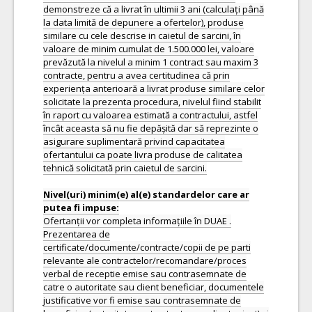
demonstreze că a livrat în ultimii 3 ani (calculați până
la data limită de depunere a ofertelor), produse
similare cu cele descrise in caietul de sarcini, în
valoare de minim cumulat de 1.500.000 lei, valoare
prevăzută la nivelul a minim 1 contract sau maxim 3
contracte, pentru a avea certitudinea că prin
experiența anterioară a livrat produse similare celor
solicitate la prezenta procedura, nivelul fiind stabilit
în raport cu valoarea estimată a contractului, astfel
încât aceasta să nu fie depășită dar să reprezinte o
asigurare suplimentară privind capacitatea
ofertantului ca poate livra produse de calitatea
tehnică solicitată prin caietul de sarcini.
Nivel(uri) minim(e) al(e) standardelor care ar
Ofertanții vor completa informațiile în DUAE .
Prezentarea de
certificate/documente/contracte/copii de pe parti
relevante ale contractelor/recomandare/proces
verbal de receptie emise sau contrasemnate de
catre o autoritate sau client beneficiar, documentele
justificative vor fi emise sau contrasemnate de