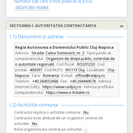
Numarul sub care a fost publicat la JOUE:
2023/S 055-163863
SECTIUNEA I: AUTORITATEA CONTRACTANTA
I.1) Denumire si adrese
Regia Autonoma a Domeniului Public Cluj-Napoca
Adresa:
Strada: Calea Someseni, nr. 2
Tipul juridic al
cumparatorului:
Organism de drept public, controlat de
o autoritate regională
Cod fiscal:
RO201233
Cod
postal:
400397
Cod NUTS:
RO113 Cluj
Localitate:
Cluj-
Napoca
Tara:
Romania
E-mail:
office@radpcj.ro
Telefon:
+40 264552666
Fax:
+40 264444576
Adresa
Internet (URL):
https://www.radpcj.ro
Adresa profilului
cumparatorului:
https://www.e-licitatie.ro
I.2) Achizitie comuna
Contractul implica o achizitie comuna:
Nu
Contractul este atribuit de un organism central de
achizitie:
Nu
Rolul organismului central pe achizitie:
-