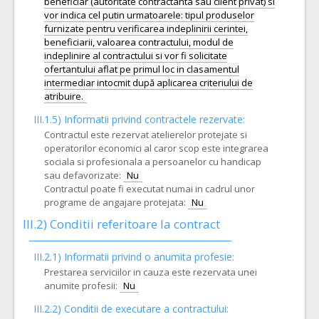
beneficiar (autoritate contractanta sau client privat) si
vor indica cel putin urmatoarele: tipul produselor
furnizate pentru verificarea indeplinirii cerintei,
beneficiarii, valoarea contractului, modul de
indeplinire al contractului si vor fi solicitate
ofertantului aflat pe primul loc in clasamentul
intermediar intocmit după aplicarea criteriului de
III.1.5)
Informatii privind contractele rezervate:
Contractul este rezervat atelierelor protejate si
operatorilor economici al caror scop este integrarea
sociala si profesionala a persoanelor cu handicap
sau defavorizate:
Nu
Contractul poate fi executat numai in cadrul unor
programe de angajare protejata:
Nu
III.2)
Conditii referitoare la contract
III.2.1) Informatii privind o anumita profesie:
Prestarea serviciilor in cauza este rezervata unei
anumite profesii:
Nu
III.2.2)
Conditii de executare a contractului: