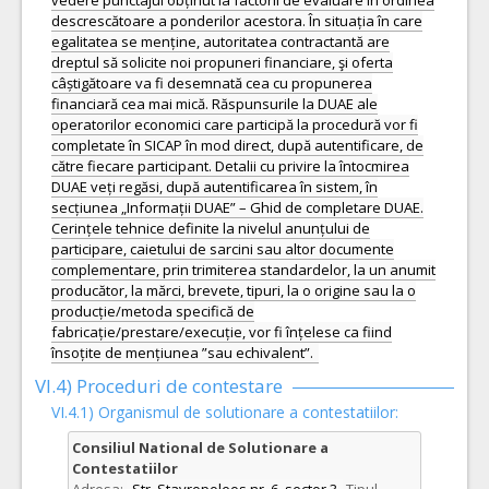
vedere punctajul obținut la factorii de evaluare în ordinea
descrescătoare a ponderilor acestora. În situația în care
egalitatea se menține, autoritatea contractantă are
dreptul să solicite noi propuneri financiare, şi oferta
câștigătoare va fi desemnată cea cu propunerea
financiară cea mai mică. Răspunsurile la DUAE ale
operatorilor economici care participă la procedură vor fi
completate în SICAP în mod direct, după autentificare, de
către fiecare participant. Detalii cu privire la întocmirea
DUAE veți regăsi, după autentificarea în sistem, în
secțiunea „Informații DUAE” – Ghid de completare DUAE.
Cerințele tehnice definite la nivelul anunțului de
participare, caietului de sarcini sau altor documente
complementare, prin trimiterea standardelor, la un anumit
producător, la mărci, brevete, tipuri, la o origine sau la o
producție/metoda specifică de
fabricație/prestare/execuție, vor fi înțelese ca fiind
însoțite de mențiunea ”sau echivalent”.
VI.4) Proceduri de contestare
VI.4.1) Organismul de solutionare a contestatiilor:
Consiliul National de Solutionare a
Contestatiilor