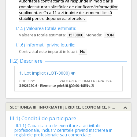
Autoritatea contractantă va răspunde în mod clar și
complet tuturor solicitărilor de clarificare/informațiilor
suplimentare în a 11-a zi înainte de termenul limită
stabilit pentru depunerea ofertelor.
II.1.5) Valoarea totala estimata:
Valoarea totala estimata:
1513800
Moneda:
RON
II.1.6) Informatii privind loturile:
Contractul este impartit in loturi:
Nu
II.2) Descriere
1.
Lot implicit (LOT-0000)
COD CPV:
VALOAREA ESTIMATA FARA TVA:
34928220-6
- Elemente pentru garduri (Rev.2)
1.513.800,00 RON
SECTIUNEA III: INFORMATII JURIDICE, ECONOMICE, FINANCIARE SI TEHNICE
III.1) Conditii de participare
III.1.1) Capacitatea de exercitare a activitatii
profesionale, inclusiv cerintele privind inscrierea in
registrele profesionale sau comerciale: