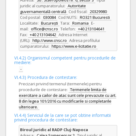
Adresa:
Str. Stavropoleos nr. 6, sector 3
Tipul
juridic al cumparatorului:
Autoritate
guvernamentală centrală
Cod fiscal:
20329980
Cod postal:
030084
Cod NUTS:
RO321 Bucuresti
Localitate:
București
Tara:
Romania
E-
mail:
office@cnsc.ro
Telefon:
+40 213104641
Fax:
+40 213104642
Adresa Internet
(URL):
http://www.cnsc.ro
Adresa profilului
cumparatorului:
https://www.e-licitatie.ro
VI.4.2) Organismul competent pentru procedurile de
mediere:
-
VI.4.3) Procedura de contestare:
Precizari privind termenul (termenele) pentru
procedurile de contestare:
Termenele limita de
exercitare a cailor de atac sunt cele prevazute cu art.
8 din legea 101/2016 cu modificarile si completarile
ulterioare.
VI.4.4) Serviciul de la care se pot obtine informatii
privind procedura de contestare:
Biroul juridic al RADP Cluj-Napoca
Adresa:
Calea Someseni nr.2
Tipul juridic al