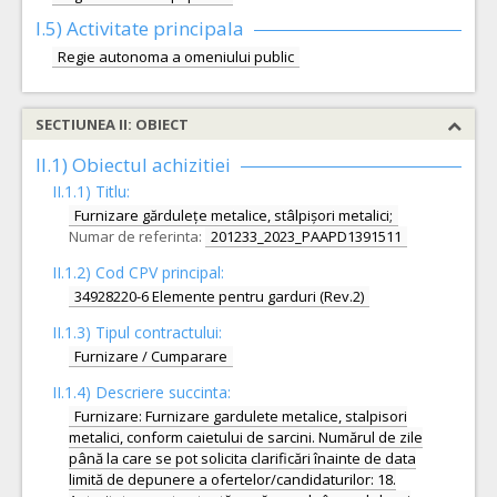
I.5)
Activitate principala
Regie autonoma a omeniului public
SECTIUNEA II: OBIECT
II.1) Obiectul achizitiei
II.1.1) Titlu:
Furnizare gărdulețe metalice, stâlpișori metalici;
Numar de referinta:
201233_2023_PAAPD1391511
II.1.2) Cod CPV principal:
34928220-6 Elemente pentru garduri (Rev.2)
II.1.3) Tipul contractului:
Furnizare / Cumparare
II.1.4) Descriere succinta:
Furnizare: Furnizare gardulete metalice, stalpisori
metalici, conform caietului de sarcini. Numărul de zile
până la care se pot solicita clarificări înainte de data
limită de depunere a ofertelor/candidaturilor: 18.