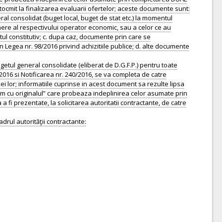
ntocmit la finalizarea evaluarii ofertelor; aceste documente sunt:
neral consolidat (buget local, buget de stat etc.) la momentul
here al respectivului operator economic, sau a celor ce au
tul constitutiv; c. dupa caz, documente prin care se
in Legea nr. 98/2016 privind achizitiile publice; d. alte documente
 bugetul general consolidate (eliberat de D.G.F.P.) pentru toate
2016 si Notificarea nr. 240/2016, se va completa de catre
iei lor; informatiile cuprinse in acest document sa rezulte lipsa
orm cu originalul” care probeaza indeplinirea celor asumate prin
i prezentate, la solicitarea autoritatii contractante, de catre
adrul autorităţii contractante: