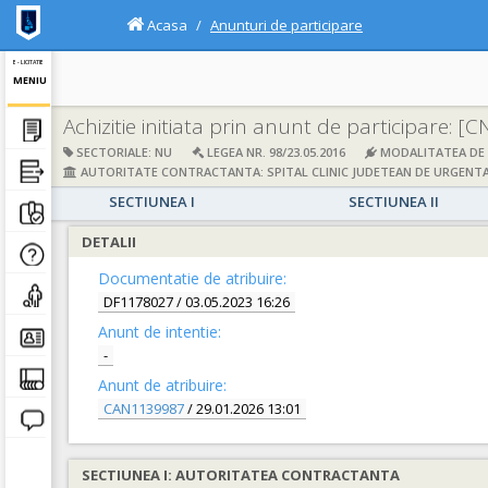
Acasa
Anunturi de participare
E - LICITATIE
MENIU
Achizitie initiata prin anunt de participare:
[C
SECTORIALE: NU
LEGEA NR. 98/23.05.2016
MODALITATEA DE A
AUTORITATE CONTRACTANTA: SPITAL CLINIC JUDETEAN DE URGENTA
SECTIUNEA I
SECTIUNEA II
DETALII
Documentatie de atribuire:
DF1178027
/ 03.05.2023 16:26
Anunt de intentie:
-
Anunt de atribuire:
CAN1139987
/ 29.01.2026 13:01
SECTIUNEA I: AUTORITATEA CONTRACTANTA