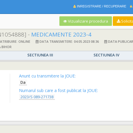
INREGISTRARE / RECUPERARE
Vizualizare procedura
Solicit
N1054888] -
MEDICAMENTE 2023-4
TRIBUIRE: ONLINE
DATA TRANSMITERE: 04.05.2023 08:36
DATA PUBLICARE:
 BIHOR
SECTIUNEA III
SECTIUNEA IV
Anunt cu transmitere la JOUE:
Da
Numarul sub care a fost publicat la JOUE:
2023/S 089-271738