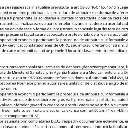
ie sa se regaseasca in situatiile prevazute la art. 58-60, 164, 165, 167 din 
orii economici participanti la procedura de atribuire cu informatiile afere
a fi prezentate, la solicitarea autoritatii contractante, doar de catre ofer
ontractante la finalizarea evaluarii ofertelor. (avand in vedere ca acordul ca
ie sa dovedeasca o forma de inregistrare in conditiile legii din tara de rez
uirii precum si faptul ca are capacitatea profesionala de a realiza activitatil
peratorii economici participanti la procedura de atribuire cu informatiile 
tiv certificat constatator emis de ONRC, sau în cazul ofertantilor straini
ar de catre ofertantii clasati pe primele 3 locuri in clasamentul intermediar 
i de procurare/comercializare, activitati de detinere (depozitare)/manipular
ata de Ministerul Sanatatii prin Agentia Nationala a Medicamentului si a Dis
arii: Legea nr. 95/2006 privind reforma in domeniul sanatatii-Titlul XVII, Me
 aprobarea Normelor privind autorizarea unitatilor de distributie angro d
e uz uman.
peratorii economici participanti la procedura de atribuire cu informatiile 
v Autorizatie de distribuire en-gros va fi prezentata la solicitarea autorita
evaluarii ofertelor (avand in vedere ca acordul cadru se va incheia cu maxim
fi semnate cu semnatura electronica extinsa conf art.60 alin.(4) din H.G. n
ntelor completand DUAE.
lor asumate prin completarea DUAE, respectiv documentele echivalente, em
tii clasati pe primele 3 locuri in clasamentul intermediar intocmit la finali