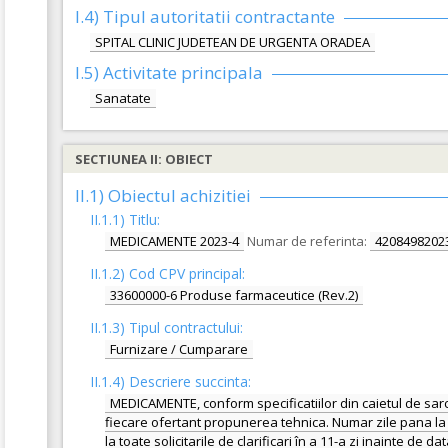
I.4) Tipul autoritatii contractante
SPITAL CLINIC JUDETEAN DE URGENTA ORADEA
I.5)
Activitate principala
Sanatate
SECTIUNEA II: OBIECT
II.1) Obiectul achizitiei
II.1.1) Titlu:
MEDICAMENTE 2023-4
Numar de referinta:
4208498202
II.1.2) Cod CPV principal:
33600000-6 Produse farmaceutice (Rev.2)
II.1.3) Tipul contractului:
Furnizare / Cumparare
II.1.4) Descriere succinta:
MEDICAMENTE, conform specificatiilor din caietul de sar
fiecare ofertant propunerea tehnica. Numar zile pana la c
la toate solicitarile de clarificari în a 11-a zi inainte de 