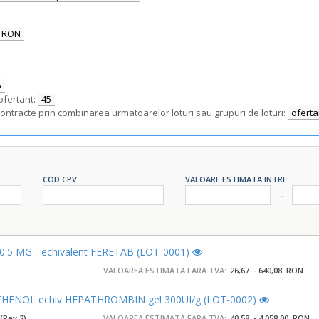
RON
5
ofertant:
45
contracte prin combinarea urmatoarelor loturi sau grupuri de loturi:
oferta
COD CPV
VALOARE ESTIMATA INTRE:
5 MG - echivalent FERETAB (LOT-0001)
VALOAREA ESTIMATA FARA TVA:
26,67 - 640,08 RON
ENOL echiv HEPATHROMBIN gel 300UI/g (LOT-0002)
(Rev.2)
VALOAREA ESTIMATA FARA TVA:
40,58 - 4.058,00 RON