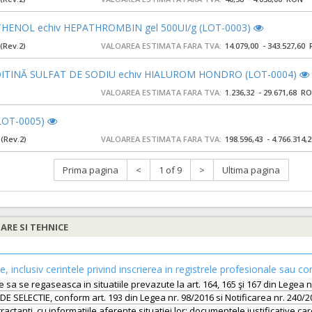
ENOL echiv HEPATHROMBIN gel 500UI/g (LOT-0003)
(Rev.2)
VALOAREA ESTIMATA FARA TVA:
14.079,00 - 343.527,60
TINĂ SULFAT DE SODIU echiv HIALUROM HONDRO (LOT-0004)
VALOAREA ESTIMATA FARA TVA:
1.236,32 - 29.671,68 R
LOT-0005)
(Rev.2)
VALOAREA ESTIMATA FARA TVA:
198.596,43 - 4.766.314
Prima pagina
<
1 of 9
>
Ultima pagina
IARE SI TEHNICE
le, inclusiv cerintele privind inscrierea in registrele profesionale sau co
ebuie sa se regaseasca in situatiile prevazute la art. 164, 165 şi 167 din Le
SELECTIE, conform art. 193 din Legea nr. 98/2016 si Notificarea nr. 240/20
ntractanti, cu informatiile aferente situatiei lor; documentele justificati