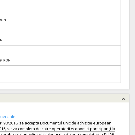
 RON
ON
,29 RON
merciale:
gea nr. 98/2016; se accepta Documentul unic de achizitie european
16, se va completa de catre operatorii economici participanţi la
ve care probeaza indeplinirea celor asumate prin completarea DUAE