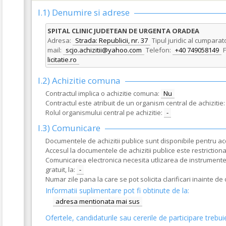
I.1) Denumire si adrese
SPITAL CLINIC JUDETEAN DE URGENTA ORADEA
Adresa:
Strada: Republicii, nr. 37
Tipul juridic al cumparat
mail:
scjo.achizitii@yahoo.com
Telefon:
+40 749058149
F
licitatie.ro
I.2) Achizitie comuna
Contractul implica o achizitie comuna:
Nu
Contractul este atribuit de un organism central de achizitie:
Rolul organismului central pe achizitie:
-
I.3) Comunicare
Documentele de achizitii publice sunt disponibile pentru acce
Accesul la documentele de achizitii publice este restrictionat
Comunicarea electronica necesita utlizarea de instrumente s
gratuit, la:
-
Numar zile pana la care se pot solicita clarificari inainte d
Informatii suplimentare pot fi obtinute de la:
adresa mentionata mai sus
Ofertele, candidaturile sau cererile de participare trebui