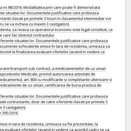
Legea nr.98/2016. Modalitatea prin care poate fi demonstrata
nte situatiei lor. Documentele justificative care probeaza
tantii clasati pe primele 3 locuri in clasamentul intermediar vor
dru se va incheia cu maxim 3 castigatori).
identa, sa reiasa ca operatorul economic este legal constituit, ca
e care fac obiectul contractului.
aferente situatiei lor. Documentele justificative care probeaza
, documente echivalente emise în tara de rezidenta, urmeaza sa
intocmit la finalizarea evaluarii ofertelor (avand in vedere ca
e, livrare/transport sub contract, a medicamentelor de uz uman
pozitivelor Medicale, privind autorizarea activitatii de
dicamentul, art. 800 cu modificarile si completarile ulterioare si
e medicamente de uz uman, certificarea de buna practica de
aferente situatiei lor. Documentele justificative care probeaza
tii contractante, doar de catre ofertantii clasati pe primele 3
 3 castigatori).
r.395/2016.
ise in tara de rezidenta, urmeaza sa fie prezentate, la
zarea evaluarii ofertelor (avand in vedere ca acordul cadru se va