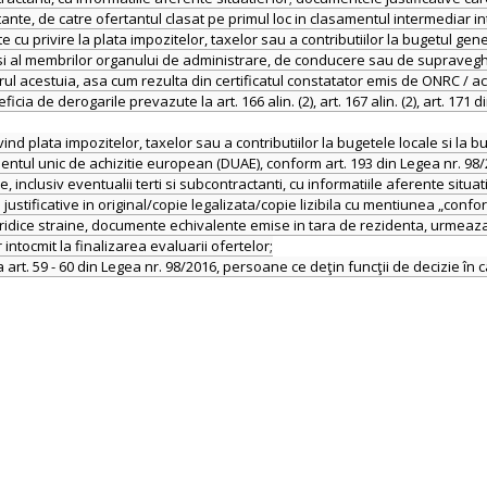
ctante, de catre ofertantul clasat pe primul loc in clasamentul intermediar i
te cu privire la plata impozitelor, taxelor sau a contributiilor la bugetul ge
ic si al membrilor organului de administrare, de conducere sau de supraveg
ul acestuia, asa cum rezulta din certificatul constatator emis de ONRC / ac
de derogarile prevazute la art. 166 alin. (2), art. 167 alin. (2), art. 171 d
privind plata impozitelor, taxelor sau a contributiilor la bugetele locale si la
mentul unic de achizitie european (DUAE), conform art. 193 din Legea nr. 98/
, inclusiv eventualii terti si subcontractanti, cu informatiile aferente situat
justificative in original/copie legalizata/copie lizibila cu mentiunea „conf
dice straine, documente echivalente emise in tara de rezidenta, urmeaza a f
intocmit la finalizarea evaluarii ofertelor;
 art. 59 - 60 din Legea nr. 98/2016, persoane ce deţin funcţii de decizie în c