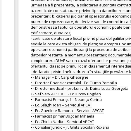
urmeaza a fi prezentate, la solicitarea autoritatii contra
a. certificate constatatoare privind lipsa datoriilor restan
prezentarii; b. cazierul judiciar al operatorului econom
putere de reprezentare, de decizie sau de control in cadr
demonstreaza faptul ca operatorul economic poate beneficia 
edificatoare, dupa caz;
- certificate de atestare fiscal privind plata obligatiilor 
sediile la care exista obligatii de plata; se accepta Docu
operatorii economici participanţi la procedura de atribuire
datoriilor restante la momentul prezentarii; documentele 
completarera DUAE sau in cazul ofertantilor persoane juri
ofertantul clasat pe primul loc in clasamentul intermediar 
- declaratie privind neîncadrarea în situaţiile prevăzute la
• - Manager – Dr. Carp Gheorghe
• - Director Financiar contabil - Ec. Ciurtin Pompilia
• - Director medical – prof.univ.dr. Daina Lucia Georgeta
• - Sef Serv.A.P.C.A.T. - Ec. Iurcov Bogdan
• - Farmacist Primar şef – Neamţu Corina
• - Ec. Silaghi Ioan – Serviciul APCAT
• - Ec. Gavrilete Ramona – Serviciul APCAT
• - Farmacist primar Bogdan Mihaela
• - Ec. Chirila Nadia – Serviciul APCAT
• - Consilier Juridic – jr. Ghita Socolan Roxana