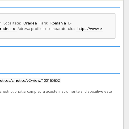
r
Localitate:
Oradea
Tara:
Romania
E-
oradea.ro
Adresa profilului cumparatorului:
https://www.e-
/notices/c-notice/v2/view/100165652
restrictionat si complet la aceste instrumente si dispozitive este