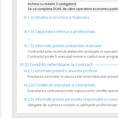
incheia cu maxim 3 castigatori).
III.1.2) Situatia economica si financiara:
III.1.3) Capacitatea tehnica si profesionala:
III.1.5)
Informatii privind contractele rezervate:
Contractul este rezervat atelierelor protejate si operato
Contractul poate fi executat numai in cadrul unor progr
III.2)
Conditii referitoare la contract
III.2.1) Informatii privind o anumita profesie:
Prestarea serviciilor in cauza este rezervata unei anumit
III.2.2)
Conditii de executare a contractului:
Executarea contractului este supusa unor conditii specia
III.2.3)
Informatii privind personalul responsabil cu exec
Obligatie de a preciza numele si calificarile profesional