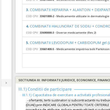
3.
COMBINATII HEPARINA + ALANTOIN + DEXPANTH
COD CPV:
33631000-2
- Medicamente utilizate in dermatologie 
4.
COMBINATII HIALUNORAT DE SODIU + CONDROI
COD CPV:
33690000-3
- Diverse medicamente (Rev.2)
5.
COMBINATII LEVODOPUM + CARBIDOPUM gel (
COD CPV:
33661400-5
- Medicamente impotriva bolii Parkinson 
SECTIUNEA III: INFORMATII JURIDICE, ECONOMICE, FINANC
III.1) Conditii de participare
III.1.1) Capacitatea de exercitare a activitatii profesiona
- ofertantii, tertii sustinatori si subcontractantii nu tr
(DUAE) prin INDICARE GLOBALA PENTRU TOATE CRITERIILE DE 
procedura de atribuire, inclusiv eventualii terti si subco