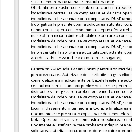
• - Ec. Campan Ioana Maria – Serviciul Financiar
Ofertantii, tertii sustinatori si subcontractantii nu trebu
îndeplinirea cerintei: se va completa DUAE de catre operat
îndeplinirea celor asumate prin completarea DUAE urmeaza 
fi obligati sa le prezinte doar la solicitarea autoritatii c
Cerinta nr. 1 - Operatorii economici ce depun oferta trebu
nu se afla in niciuna dintre situatiile de anulare a constit
Modalitate de îndeplinire: se va completa DUAE de catre o
indeplinirea celor asumate prin completarea DUAE, respec
fie prezentate, la solicitarea autoritatii contractante, do
acordul cadru se va incheia cu maxim 3 castigatori).
Cerinta nr. 2 - Dovada avizarii unitatii pentru activitat
prin prezentarea Autorizatie de distributie en gros eliber
comercializare a medicamentelor. Bazele legale ale autoriz
Ordinul ministrului sanatatii publice nr.131/2016 pentru
distributie si inregistrarea brokerilor de medicamente d
Modalitate de îndeplinire: se va completa DUAE de catre o
indeplinirea celor asumate prin completarea DUAE, respecti
locuri in clasamentul intermediar intocmit la finalizarea 
Documentele se prezinta in copie, toate documentele vor 
Nota: Operatorii straini vor demonstra indeplinirea ceri
Documentele justificative care probeaza indeplinirea ce
solicitarea autoritatii contractante, doar de catre ofertan