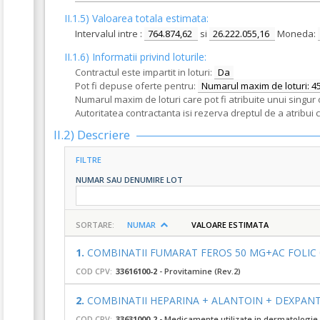
II.1.5) Valoarea totala estimata:
Intervalul intre :
764.874,62
si
26.222.055,16
Moneda:
II.1.6) Informatii privind loturile:
Contractul este impartit in loturi:
Da
Pot fi depuse oferte pentru:
Numarul maxim de loturi: 4
Numarul maxim de loturi care pot fi atribuite unui singur 
Autoritatea contractanta isi rezerva dreptul de a atribui 
II.2) Descriere
FILTRE
NUMAR SAU DENUMIRE LOT
SORTARE:
NUMAR
VALOARE ESTIMATA
1.
COMBINATII FUMARAT FEROS 50 MG+AC FOLIC 0.
COD CPV:
33616100-2
- Provitamine (Rev.2)
2.
COMBINATII HEPARINA + ALANTOIN + DEXPANTH
COD CPV:
33631000-2
- Medicamente utilizate in dermatologie 