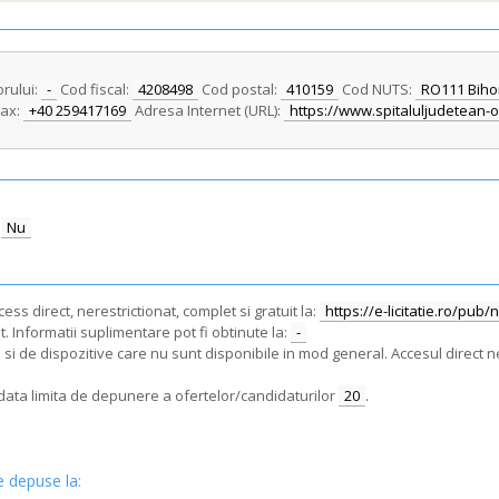
orului:
-
Cod fiscal:
4208498
Cod postal:
410159
Cod NUTS:
RO111 Biho
ax:
+40 259417169
Adresa Internet (URL):
https://www.spitaluljudetean-
Nu
ss direct, nerestrictionat, complet si gratuit la:
https://e-licitatie.ro/pub
. Informatii suplimentare pot fi obtinute la:
-
i de dispozitive care nu sunt disponibile in mod general. Accesul direct ne
e data limita de depunere a ofertelor/candidaturilor
20
.
e depuse la: