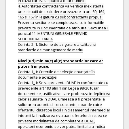
în cazul carora se publica doar numele.
4. Autoritatea contractanta va verifica inexistenta
unei situatii de excludere prevazute la art. 60, 164,
165 si 167 în legatura cu subcontractantii propusi.
Prezenta sectiune se completeaza cu informatiile
prevazute in Documentatia de atribuire, Sectiunea I,
punctul 11. MENTIUNI GENERALE PRIVIND
SUBCONTRACTAREA
Cerinta 2_1: Sisteme de asigurare a calitatii si
standarde de management de mediu
Nivel(uri) minim(e) al(e) standardelor care ar
Cerinta 1_1: Criteriile de selecție enunțate în
documentele achiziției
Cerinta 1_1: Se va prezenta DUAE in conformitate cu
prevederile art 193 alin 1 din Legea 98/2016 iar
documentele justificative care probeaza indeplinirea
celor asumate in DUAE urmeaza a fi prezentate la
solicitarea autoritatii contractante, doar de catre
ofertantul clasat pe locul I in clasamentul intermediar
intocmit la finalizarea evaluarii ofertelor. In ceea ce
priveste modalitatea de completare a DUAE,
operatorii economici se vor putea limita la a indica