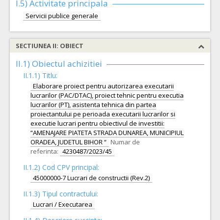
I.5)
Activitate principala
Servicii publice generale
SECTIUNEA II: OBIECT
II.1) Obiectul achizitiei
II.1.1) Titlu:
Elaborare proiect pentru autorizarea executarii
lucrarilor (PAC/DTAC), proiect tehnic pentru executia
lucrarilor (PT), asistenta tehnica din partea
proiectantului pe perioada executarii lucrarilor si
executie lucrari pentru obiectivul de investitii:
“AMENAJARE PIATETA STRADA DUNAREA, MUNICIPIUL
ORADEA, JUDETUL BIHOR “
Numar de
referinta:
4230487/2023/45
II.1.2) Cod CPV principal:
45000000-7 Lucrari de constructii (Rev.2)
II.1.3) Tipul contractului:
Lucrari / Executarea