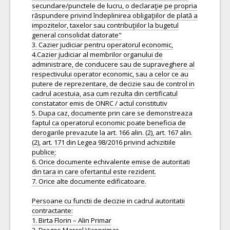
secundare/punctele de lucru, o declaraţie pe propria
răspundere privind îndeplinirea obligaţiilor de plată a
impozitelor, taxelor sau contribuţiilor la bugetul
general consolidat datorate"
3. Cazier judiciar pentru operatorul economic,
4.Cazier judiciar al membrilor organului de
administrare, de conducere sau de supraveghere al
respectivului operator economic, sau a celor ce au
putere de reprezentare, de decizie sau de control in
cadrul acestuia, asa cum rezulta din certificatul
constatator emis de ONRC / actul constitutiv
5. Dupa caz, documente prin care se demonstreaza
faptul ca operatorul economic poate beneficia de
derogarile prevazute la art. 166 alin. (2), art. 167 alin.
(2), art. 171 din Legea 98/2016 privind achizitiile
publice;
6. Orice documente echivalente emise de autoritati
din tara in care ofertantul este rezident.
7. Orice alte documente edificatoare.
Persoane cu functii de decizie in cadrul autoritatii
contractante:
1. Birta Florin – Alin Primar