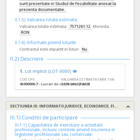
sunt prezentate in Studiul de Fezabilitate anexat la
prezenta documentatie.
II.1.5) Valoarea totala estimata:
Valoarea totala estimata:
7571261.12
Moneda:
RON
II.1.6) Informatii privind loturile:
Contractul este impartit in loturi:
Nu
II.2) Descriere
1.
Lot implicit (LOT-0000)
COD CPV:
VALOAREA ESTIMATA FARA TVA:
45000000-7
- Lucrari de constructii (Rev.2)
7.571.261,12 RON
SECTIUNEA III: INFORMATII JURIDICE, ECONOMICE, FINANCIARE SI TEHNICE
III.1) Conditii de participare
III.1.1) Capacitatea de exercitare a activitatii
profesionale, inclusiv cerintele privind inscrierea in
registrele profesionale sau comerciale: