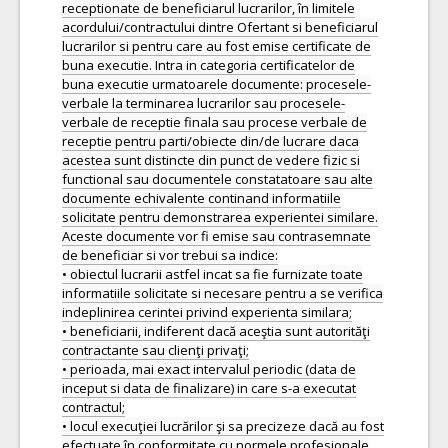
receptionate de beneficiarul lucrarilor, în limitele
acordului/contractului dintre Ofertant si beneficiarul
lucrarilor si pentru care au fost emise certificate de
buna executie. Intra in categoria certificatelor de
buna executie urmatoarele documente: procesele-
verbale la terminarea lucrarilor sau procesele-
verbale de receptie finala sau procese verbale de
receptie pentru parti/obiecte din/de lucrare daca
acestea sunt distincte din punct de vedere fizic si
functional sau documentele constatatoare sau alte
documente echivalente continand informatiile
solicitate pentru demonstrarea experientei similare.
Aceste documente vor fi emise sau contrasemnate
de beneficiar si vor trebui sa indice:
• obiectul lucrarii astfel incat sa fie furnizate toate
informatiile solicitate si necesare pentru a se verifica
indeplinirea cerintei privind experienta similara;
• beneficiarii, indiferent dacă aceştia sunt autorităţi
contractante sau clienţi privaţi;
• perioada, mai exact intervalul periodic (data de
inceput si data de finalizare) in care s-a executat
contractul;
• locul execuţiei lucrărilor şi sa precizeze dacă au fost
efectuate în conformitate cu normele profesionale