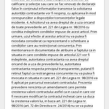
calificare și selecție sau care se fac vinovați de declarații
false în conținutul informațiilor transmise la solicitarea
autorității contractante vor fi respinși, cu aplicarea în mod
corespunzător a dispozițiilor/consecințelor legale
incidente. 4. Achizitorul va avea dreptul de a uza oricand
de toate prevederile art. 221 din Legea nr. 98/2016 cu
conditia indeplinirii conditiilor impuse de acest articol. Prim
urmare, uzul efectiv al acestui articol nu va putea fi
niciodata considerat ca reprezentand o schimbare a
condițiilor care au restricționat concurența. Prin
mentionarea in documentatia de atribuire a faptului ca in
situatia in care conditiile impuse de articolul 221 vor fi
indeplinite, autoritatea contractanta va avea dreptul
oricand de a uza de prevederile lui, autoritatea
contractanta respecta principiul transparentei, putand fi
retinut faptul ca restrangerea concurentei nu va putea fi
invocata in situatia in care art. 221 din Legea nr. 98/2016 va
fi aplicat pe parcursul executarii contractului. Prezenta
prevedere rerezinta un amendament care permite
cresterea valorii contractului astfel ca in cazul in care vor
fi necesare modificari la contractul incheiat care sa duca
la cresterea valorii lui, in baza art. 221 din Legea nr.
98/2016 (art. 72 din Directiva nr. 24/2014) nu se va putea