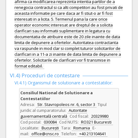
afirma ca modificarea reprezinta intentia partilor de a
renegocia contractul si ca alti competitori au fost privati de
aceasta informatie pe care daca ar fi stiut-o ar fi fost
interesati in a licita. 5. Termenul pana la care orice
operator economic interesat are dreptul de a solicita
clarificari sau informatii suplimentare in legatura cu
documentatia de atribuire este de 20 zile inainte de data
limita de depunere a ofertelor. Autoritatea contractanta
va raspunde in mod clar si complet tuturor solicitarilor de
clarificari in a 11-a zi inainte de data limita de depunere a
ofertelor. Solicitarile de clarificari vor fi transmise in
format editabil.
VI.4) Proceduri de contestare
VI.4.1) Organismul de solutionare a contestatiilor:
Consiliul National de Solutionare a
Contestatiilor
Adresa:
Str. Stavropoleos nr. 6, sector 3
Tipul
juridic al cumparatorului:
Autoritate
guvernamentală centrală
Cod fiscal:
20329980
Cod postal:
030084
Cod NUTS:
RO321 Bucuresti
Localitate:
București
Tara:
Romania
E-
mail:
office@cnsc.ro
Telefon:
+40 213104641