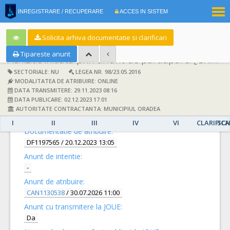
|
INREGISTRARE / RECUPERARE
ACCES IN SISTEM
RO
EN
Solicita arhiva documentatie si clarificari
Tipareste anunt
Achizitie initiata prin anunt de participare:
[CN1062283] -
SECTORIALE: NU
LEGEA NR. 98/23.05.2016
MODALITATEA DE ATRIBUIRE: ONLINE
DATA TRANSMITERE: 29.11.2023 08:16
DATA PUBLICARE: 02.12.2023 17:01
AUTORITATE CONTRACTANTA: MUNICIPIUL ORADEA
DETALII
I
II
III
IV
VI
CLARIFICA
SCH
Documentatie de atribuire:
DF1197565
/ 20.12.2023 13:05
Anunt de intentie:
-
Anunt de atribuire:
CAN1130538
/ 30.07.2026 11:00
Anunt cu transmitere la JOUE:
Da