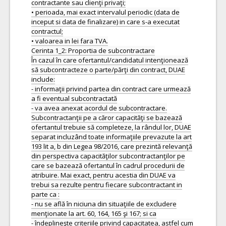
contractante sau clienţi privaţi;
• perioada, mai exact intervalul periodic (data de
inceput si data de finalizare) in care s-a executat
contractul;
• valoarea in lei fara TVA.
Cerinta 1_2: Proportia de subcontractare
În cazul în care ofertantul/candidatul intenţionează
să subcontracteze o parte/părţi din contract, DUAE
include:
- informaţii privind partea din contract care urmează
a fi eventual subcontractată
- va avea anexat acordul de subcontractare.
Subcontractanţii pe a căror capacităţi se bazează
ofertantul trebuie să completeze, la rândul lor, DUAE
separat incluzând toate informaţiile prevazute la art
193 lit a, b din Legea 98/2016, care prezintă relevanţă
din perspectiva capacităţilor subcontractanţilor pe
care se bazează ofertantul în cadrul procedurii de
atribuire. Mai exact, pentru acestia din DUAE va
trebui sa rezulte pentru fiecare subcontractant in
parte ca :
- nu se află în niciuna din situaţiile de excludere
menţionate la art. 60, 164, 165 şi 167; si ca
- îndeplineşte criteriile privind capacitatea, astfel cum