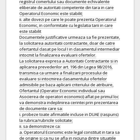
registrul comertului sau documente echivalente
eliberate de autoritati competente din tara in care
Operatorul Economic este stabilit;
ii. alte dovezi pe care le poate prezenta Operatorul
Economic, in conformitate cu legislatia tarii in care
este stabilit
Documentele justificative urmeaza sa fie prezentate,
la solicitarea autoritatii contractante, doar de catre
ofertantul clasat pe locul I in clasamentul intermediar
intocmit la finalizarea evaluarii ofertelor.
La solicitarea expresa a Autoritatii Contractante si in
aplicarea prevederilor art. 196 din Legea 98/2016,
transmisa ca urmare a finalizarii procesului de
evaluare si intocmirea clasamentului ofertelor
admisibile pe baza aplicarii criteriului de atribuire,
Ofertantul (Operator Economic individual sau
Asocierea de operatori economici) aflat pe primul loc
va demonstra indeplinirea cerintei prin prezentarea
de documente care sa:
i. probeze toate afirmatiile incluse in DUAE (raspuns)
la rubrica/rubricile solicitate;
ii. sa demonstreze ca:
a. Operatorul Economic este legal constituit in tara sa
de origine si ca nu se afla in niciuna dintre situatiile