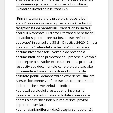
din domeniu şi dacă au fost duse la bun sfârşit;
• valoarea lucrarilor in lei fara TVA.
. Prin sintagma servicii „ prestate si duse la bun
sfarsit” se intelege servicii prestate de Ofertant si
receptionate de beneficiarul serviciilor, în limitele
acordului/contractului dintre Ofertant si beneficiarul
serviciilor si pentru care au fost emise “referinte
adecvate” in sensul art. 58 din Directiva 24/2016. Intra
in categoria “referintelor adecvate” urmatoarele
documente: procesele - verbale de receptie a
documentatiilor de proiectare sau procesele-verbale
de receptie a lucrarilor executate in baza proiectului
respectiv sau documentele constatatoare sau alte
documente echivalente continand informatiile
solicitate pentru demonstrarea experientei similare.
Aceste documente vor fi emise sau contrasemnate
de beneficiar si vor trebui sa indice:
• obiectul serviciului prestat astfel incat sa fie
furnizate toate informatiile solicitate si necesare
pentru a se verifica indeplinirea cerintei privind
experienta similara;
• beneficiarii, indiferent dacă aceştia sunt autorităţi