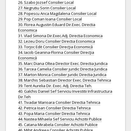
26. Szabo Jozsef Consilier Local
27. Negrutiu Sorin Consilier Local
28. Popescu Anca Magdalena Consilier Local
29. Pop Coman Ioana Consilier Local
30. Florea Augustin Eduard Dir.Exec. Directia
Economica
31. Vlad Simona Dir.Exec.Adj. Directia Economica
32. Lezeu Doru Consilier Directia Economica
33. Torjoc Edit Consilier Direcţia Economică
34. Iacob Geanina-Florina Consilier Direcţia
Economică
35. Marc Diana Oltea Director Exec. Directia Juridica
36. Tarcea Camelia Consilier juridic Directia Juridica
37. Marton Monica Consilier juridic Directia Juridica
38. Marchis Sebastian Director Exec. Directia Tehnica
39. Tent Aurelia Dir. Exec. Adj. Directia Teh.
40. Galchis Daniel Sef Serviciu Investitii Infrastructura
Dir.Teh
41. Tivadar Marioara Consilier Directia Tehnica
42. Petrica Ioan Consilier Directia Tehnica
43. Popa Maria Consilier Directia Tehnica
44. Nastea Mihaela Sef Serviciu Achizitii Publice
45. Catana Mirabela Consilier Achizitii Publice
46. Mihit Andreea Consilier Achizitii Publice