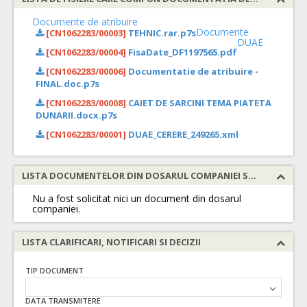
Documente de atribuire
Documente
[CN1062283/00003]
TEHNIC.rar.p7s
DUAE
[CN1062283/00004]
FisaDate_DF1197565.pdf
[CN1062283/00006]
Documentatie de atribuire -
FINAL.doc.p7s
[CN1062283/00008]
CAIET DE SARCINI TEMA PIATETA
DUNARII.docx.p7s
[CN1062283/00001]
DUAE_CERERE_249265.xml
LISTA DOCUMENTELOR DIN DOSARUL COMPANIEI SOLICITATE
Nu a fost solicitat nici un document din dosarul
companiei.
LISTA CLARIFICARI, NOTIFICARI SI DECIZII
TIP DOCUMENT
DATA TRANSMITERE