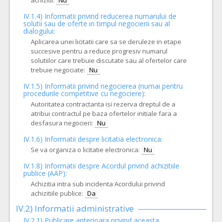
achizitii:
Nu
IV.1.4) Informatii privind reducerea numarului de
solutii sau de oferte in timpul negocierii sau al
dialogului:
Aplicarea unei licitatii care sa se deruleze in etape
succesive pentru a reduce progresiv numarul
solutiilor care trebuie discutate sau al ofertelor care
trebuie negociate:
Nu
IV.1.5) Informatii privind negocierea (numai pentru
procedurile competitive cu negociere):
Autoritatea contractanta isi rezerva dreptul de a
atribui contractul pe baza ofertelor initiale fara a
desfasura negocieri:
Nu
IV.1.6) Informatii despre licitatia electronica:
Se va organiza o licitatie electronica:
Nu
IV.1.8) Informatii despre Acordul privind achizitiile
publice (AAP):
Achizitia intra sub incidenta Acordului privind
achizitiile publice:
Da
IV.2) Informatii administrative
IV.2.1) Publicare anterioara privind aceasta