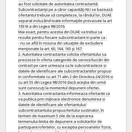
au fost solicitate de autoritatea contractantă;
Subcontractanţii pe a căror capacităţi NU se bazează
ofertantul trebuie să completeze, la rândul lor, DUAE
separat incluzând toate informaţiile prevazute la art
193 lit a din Legea 98/2016.
Mai exact, pentru acestia din DUAE va trebui sa
rezulte pentru fiecare subcontractant in parte ca :
- nu se află în niciuna din situaţiile de excludere
menţionate la art. 60, 164, 165 şi 167;
2. Autoritatea contractanta solicita ofertantului sa
precizeze în oferta categoriile de servicii/lucrări din
contract pe care urmeaza sa le subcontracteze si
datele de identificare ale subcontractantilor propusi
in conformitate cu art 71 alin 2 din Directiva 24/2016 si
cu art 55 din Legea 98/2016 dacă aceştia din urmă
sunt cunoscuţi la momentul depunerii ofertei..
3. Autoritatea contractanta informeaza ofertantii ca
va publica prin mijloace electronice denumirea si
datele de identificare ale ofertantului/
subcontractantului propus/tertului sustinator, în
termen de maximum 5 zile de la expirarea
termenului-limita de depunere a solicitarilor de
participare/ofertelor, cu exceptia persoanelor fizice,