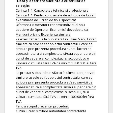
Listă şi descriere succintă a criteriilor de
Cerinta 1_1: Capacitatea tehnica si profesionala
Cerinta 1_1: Pentru contractele de achizitie de lucrari:
executarea de lucrari de tipul specificat
Ofertantul (Operator Economic individual sau
asociere de Operatori Economici) dovedeste ca :
Mentiuni privind Experienta similara:
- a executat si dus la bun sfarsit în ultimii 5 ani, lucrari
similare cu cele ce fac obiectul contractului care se
atribuie prin prezenta procedura si/sau lucrari de
aceeasi natura si complexitate si/sau superioare din
punct de vedere al complexitatii si scopuluI, cu o
valoare cumulata fără TVA de minim 1.880.000 lei fara
TVA
- a prestat si dus la bun sfarsit în ultimii 3 ani, servicii
similare cu cele ce fac obiectul contractului care se
atribuie prin prezenta procedura si/sau servicii de
aceeasi natura si complexitate si/sau superioare din
punct de vedere al complexitatii si scopului, cu o
valoare cumulata fără TVA de minim 300.000 lei fara
TVA
Pentru scopul prezentei proceduri:
1. Prin lucrari similare autoritatea contractanta