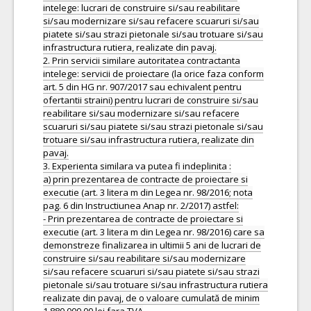
intelege: lucrari de construire si/sau reabilitare
si/sau modernizare si/sau refacere scuaruri si/sau
piatete si/sau strazi pietonale si/sau trotuare si/sau
infrastructura rutiera, realizate din pavaj.
2. Prin servicii similare autoritatea contractanta
intelege: servicii de proiectare (la orice faza conform
art. 5 din HG nr. 907/2017 sau echivalent pentru
ofertantii straini) pentru lucrari de construire si/sau
reabilitare si/sau modernizare si/sau refacere
scuaruri si/sau piatete si/sau strazi pietonale si/sau
trotuare si/sau infrastructura rutiera, realizate din
pavaj.
3. Experienta similara va putea fi indeplinita :
a) prin prezentarea de contracte de proiectare si
executie (art. 3 litera m din Legea nr. 98/2016; nota
pag. 6 din Instructiunea Anap nr. 2/2017) astfel:
- Prin prezentarea de contracte de proiectare si
executie (art. 3 litera m din Legea nr. 98/2016) care sa
demonstreze finalizarea in ultimii 5 ani de lucrari de
construire si/sau reabilitare si/sau modernizare
si/sau refacere scuaruri si/sau piatete si/sau strazi
pietonale si/sau trotuare si/sau infrastructura rutiera
realizate din pavaj, de o valoare cumulată de minim