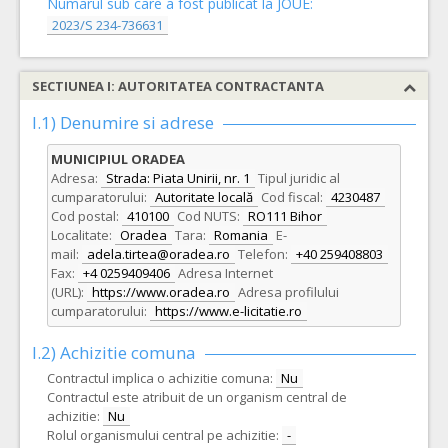
Numarul sub care a fost publicat la JOUE:
2023/S 234-736631
SECTIUNEA I: AUTORITATEA CONTRACTANTA
I.1) Denumire si adrese
MUNICIPIUL ORADEA
Adresa:
Strada: Piata Unirii, nr. 1
Tipul juridic al
cumparatorului:
Autoritate locală
Cod fiscal:
4230487
Cod postal:
410100
Cod NUTS:
RO111 Bihor
Localitate:
Oradea
Tara:
Romania
E-
mail:
adela.tirtea@oradea.ro
Telefon:
+40 259408803
Fax:
+4 0259409406
Adresa Internet
(URL):
https://www.oradea.ro
Adresa profilului
cumparatorului:
https://www.e-licitatie.ro
I.2) Achizitie comuna
Contractul implica o achizitie comuna:
Nu
Contractul este atribuit de un organism central de
achizitie:
Nu
Rolul organismului central pe achizitie:
-