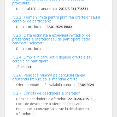
procedura:
Numarul TED al anuntului:
2023/S 234-736631
IV.2.2) Termen limita pentru primirea ofertelor sau a
cererilor de participare:
Data si ora locala:
22.01.2024 15:00
IV.2.3) Data estimata a expedierii invitatiilor de
prezentare a ofertelor sau de participare catre
candidatii selectati:
Data si ora locala:
-
IV.2.4)
Limbile in care pot fi depuse ofertele sau
cererile de participare:
Romana
IV.2.6) Perioada minima pe parcursul careia
ofertantul trebuie sa isi mentina oferta:
Oferta trebuie sa fie valabila pana la:
22.04.2024
IV.2.7) Conditii de deschidere a ofertelor:
Data de deschidere a ofertelor:
22.01.2024 15:00
Locul de deschidere a ofertelor:
In SEAP
Persoane autorizate sa asiste la deschiderea
ofertelor:
-