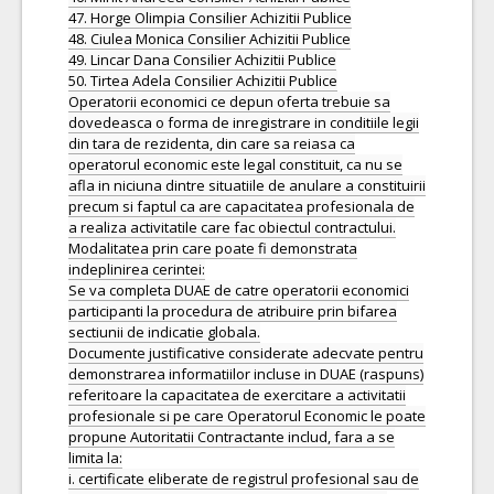
47. Horge Olimpia Consilier Achizitii Publice
48. Ciulea Monica Consilier Achizitii Publice
49. Lincar Dana Consilier Achizitii Publice
50. Tirtea Adela Consilier Achizitii Publice
Operatorii economici ce depun oferta trebuie sa
dovedeasca o forma de inregistrare in conditiile legii
din tara de rezidenta, din care sa reiasa ca
operatorul economic este legal constituit, ca nu se
afla in niciuna dintre situatiile de anulare a constituirii
precum si faptul ca are capacitatea profesionala de
a realiza activitatile care fac obiectul contractului.
Modalitatea prin care poate fi demonstrata
indeplinirea cerintei:
Se va completa DUAE de catre operatorii economici
participanti la procedura de atribuire prin bifarea
sectiunii de indicatie globala.
Documente justificative considerate adecvate pentru
demonstrarea informatiilor incluse in DUAE (raspuns)
referitoare la capacitatea de exercitare a activitatii
profesionale si pe care Operatorul Economic le poate
propune Autoritatii Contractante includ, fara a se
limita la:
i. certificate eliberate de registrul profesional sau de