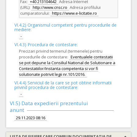
Fax:
+40 213104642
Adresa Internet
(URL):
http://www.cnsc.ro
Adresa profilului
cumparatorului:
https://www.e-licitatie.ro
VI.4.2) Organismul competent pentru procedurile de
mediere:
-
VI.4.3) Procedura de contestare:
Precizari privind termenul (termenele) pentru
procedurile de contestare:
Eventualele contestatii
se pot depune la Consiliul National de Solutionare a
Contestatiilor/Instanta competenta si vor fi
solutionate potrivit legii nr.101/2016.
VI.4.4) Serviciul de la care se pot obtine informatii
privind procedura de contestare:
-
VI.5) Data expedierii prezentului
anunt
29.11.2023 08:16
LISTA DE FISIERE CARE COMPUN DOCUMENTATIA DE ATRIBUIRE