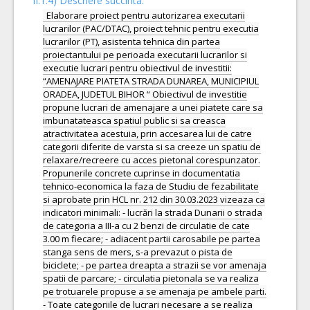
II.1.4) Descriere succinta:
Elaborare proiect pentru autorizarea executarii
lucrarilor (PAC/DTAC), proiect tehnic pentru executia
lucrarilor (PT), asistenta tehnica din partea
proiectantului pe perioada executarii lucrarilor si
executie lucrari pentru obiectivul de investitii:
“AMENAJARE PIATETA STRADA DUNAREA, MUNICIPIUL
ORADEA, JUDETUL BIHOR “ Obiectivul de investitie
propune lucrari de amenajare a unei piatete care sa
imbunatateasca spatiul public si sa creasca
atractivitatea acestuia, prin accesarea lui de catre
categorii diferite de varsta si sa creeze un spatiu de
relaxare/recreere cu acces pietonal corespunzator.
Propunerile concrete cuprinse in documentatia
tehnico-economica la faza de Studiu de fezabilitate
si aprobate prin HCL nr. 212 din 30.03.2023 vizeaza ca
indicatori minimali: - lucrări la strada Dunarii o strada
de categoria a III-a cu 2 benzi de circulatie de cate
3.00 m fiecare; - adiacent partii carosabile pe partea
stanga sens de mers, s-a prevazut o pista de
biciclete; - pe partea dreapta a strazii se vor amenaja
spatii de parcare; - circulatia pietonala se va realiza
pe trotuarele propuse a se amenaja pe ambele parti.
- Toate categoriile de lucrari necesare a se realiza