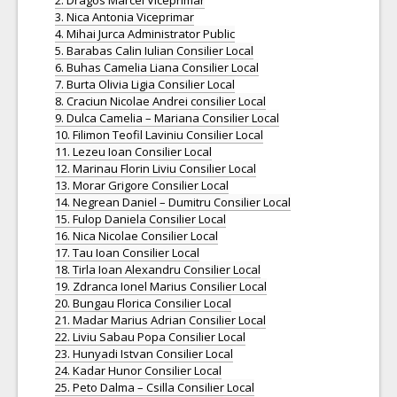
2. Dragos Marcel Viceprimar
3. Nica Antonia Viceprimar
4. Mihai Jurca Administrator Public
5. Barabas Calin Iulian Consilier Local
6. Buhas Camelia Liana Consilier Local
7. Burta Olivia Ligia Consilier Local
8. Craciun Nicolae Andrei consilier Local
9. Dulca Camelia – Mariana Consilier Local
10. Filimon Teofil Laviniu Consilier Local
11. Lezeu Ioan Consilier Local
12. Marinau Florin Liviu Consilier Local
13. Morar Grigore Consilier Local
14. Negrean Daniel – Dumitru Consilier Local
15. Fulop Daniela Consilier Local
16. Nica Nicolae Consilier Local
17. Tau Ioan Consilier Local
18. Tirla Ioan Alexandru Consilier Local
19. Zdranca Ionel Marius Consilier Local
20. Bungau Florica Consilier Local
21. Madar Marius Adrian Consilier Local
22. Liviu Sabau Popa Consilier Local
23. Hunyadi Istvan Consilier Local
24. Kadar Hunor Consilier Local
25. Peto Dalma – Csilla Consilier Local