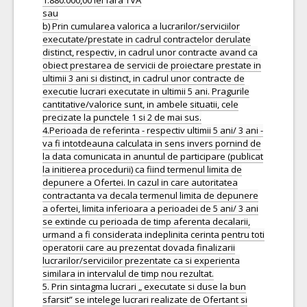
1.880.000,00 lei fara TVA
sau
b) Prin cumularea valorica a lucrarilor/serviciilor
executate/prestate in cadrul contractelor derulate
distinct, respectiv, in cadrul unor contracte avand ca
obiect prestarea de servicii de proiectare prestate in
ultimii 3 ani si distinct, in cadrul unor contracte de
executie lucrari executate in ultimii 5 ani. Pragurile
cantitative/valorice sunt, in ambele situatii, cele
precizate la punctele 1 si 2 de mai sus.
4.Perioada de referinta - respectiv ultimii 5 ani/ 3 ani -
va fi intotdeauna calculata in sens invers pornind de
la data comunicata in anuntul de participare (publicat
la initierea procedurii) ca fiind termenul limita de
depunere a Ofertei. In cazul in care autoritatea
contractanta va decala termenul limita de depunere
a ofertei, limita inferioara a perioadei de 5 ani/ 3 ani
se extinde cu perioada de timp aferenta decalarii,
urmand a fi considerata indeplinita cerinta pentru toti
operatorii care au prezentat dovada finalizarii
lucrarilor/serviciilor prezentate ca si experienta
similara in intervalul de timp nou rezultat.
5. Prin sintagma lucrari „ executate si duse la bun
sfarsit” se intelege lucrari realizate de Ofertant si