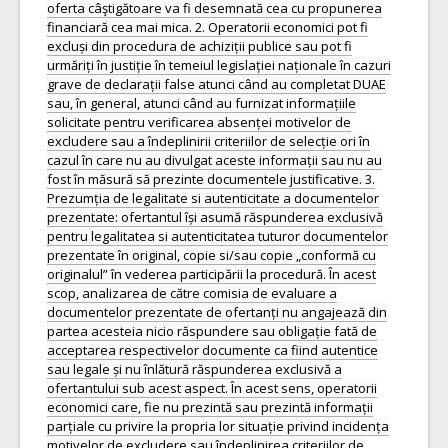
oferta câştigătoare va fi desemnată cea cu propunerea
financiară cea mai mica. 2. Operatorii economici pot fi
excluși din procedura de achiziții publice sau pot fi
urmăriți în justiție în temeiul legislației naționale în cazuri
grave de declarații false atunci când au completat DUAE
sau, în general, atunci când au furnizat informațiile
solicitate pentru verificarea absenței motivelor de
excludere sau a îndeplinirii criteriilor de selecție ori în
cazul în care nu au divulgat aceste informații sau nu au
fost în măsură să prezinte documentele justificative. 3.
Prezumția de legalitate si autenticitate a documentelor
prezentate: ofertantul își asumă răspunderea exclusivă
pentru legalitatea si autenticitatea tuturor documentelor
prezentate în original, copie si/sau copie „conformă cu
originalul” în vederea participării la procedură. În acest
scop, analizarea de către comisia de evaluare a
documentelor prezentate de ofertanți nu angajează din
partea acesteia nicio răspundere sau obligație fată de
acceptarea respectivelor documente ca fiind autentice
sau legale și nu înlătură răspunderea exclusivă a
ofertantului sub acest aspect. În acest sens, operatorii
economici care, fie nu prezintă sau prezintă informații
parțiale cu privire la propria lor situație privind incidența
motivelor de excludere sau îndeplinirea criteriilor de