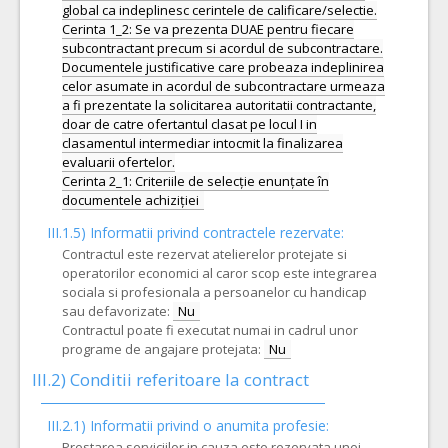
global ca indeplinesc cerintele de calificare/selectie.
Cerinta 1_2: Se va prezenta DUAE pentru fiecare
subcontractant precum si acordul de subcontractare.
Documentele justificative care probeaza indeplinirea
celor asumate in acordul de subcontractare urmeaza
a fi prezentate la solicitarea autoritatii contractante,
doar de catre ofertantul clasat pe locul I in
clasamentul intermediar intocmit la finalizarea
evaluarii ofertelor.
Cerinta 2_1: Criteriile de selecție enunțate în
III.1.5)
Informatii privind contractele rezervate:
Contractul este rezervat atelierelor protejate si
operatorilor economici al caror scop este integrarea
sociala si profesionala a persoanelor cu handicap
sau defavorizate:
Nu
Contractul poate fi executat numai in cadrul unor
programe de angajare protejata:
Nu
III.2)
Conditii referitoare la contract
III.2.1) Informatii privind o anumita profesie:
Prestarea serviciilor in cauza este rezervata unei