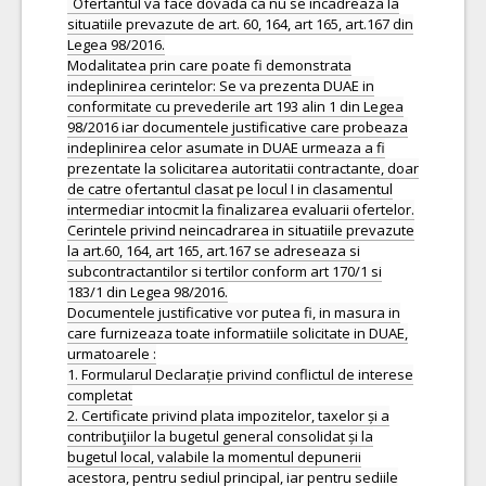
Ofertantul va face dovada ca nu se incadreaza la
situatiile prevazute de art. 60, 164, art 165, art.167 din
Legea 98/2016.
Modalitatea prin care poate fi demonstrata
indeplinirea cerintelor: Se va prezenta DUAE in
conformitate cu prevederile art 193 alin 1 din Legea
98/2016 iar documentele justificative care probeaza
indeplinirea celor asumate in DUAE urmeaza a fi
prezentate la solicitarea autoritatii contractante, doar
de catre ofertantul clasat pe locul I in clasamentul
intermediar intocmit la finalizarea evaluarii ofertelor.
Cerintele privind neincadrarea in situatiile prevazute
la art.60, 164, art 165, art.167 se adreseaza si
subcontractantilor si tertilor conform art 170/1 si
183/1 din Legea 98/2016.
Documentele justificative vor putea fi, in masura in
care furnizeaza toate informatiile solicitate in DUAE,
urmatoarele :
1. Formularul Declarație privind conflictul de interese
completat
2. Certificate privind plata impozitelor, taxelor și a
contribuţiilor la bugetul general consolidat și la
bugetul local, valabile la momentul depunerii
acestora, pentru sediul principal, iar pentru sediile