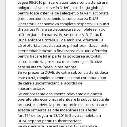
Legea 98/2016 prin care autoritatea contractantă are
obligația să selecteze în DUAE „α: indicaţia globală
pentru toate criteriile de selecţie”, bifa va fi acționată
și de operatorii economici la completarea DUAE.
Operatorul economic va completa respectivului punct
din partea IV fără să trebuiască să completeze nicio
altă secțiune din partea IV, secțiunile A, B, C sau D.
După aplicarea criteriului de atribuire, ofertantul a
cărei ofertă a fost clasată pe primul loc in clasamentul
intermediar întocmit la finalizarea evaluarii ofertelor
pentru fiecare lot în parte, la solicitarea autorității
contractante va prezenta documente justificative
care să ateste îndeplinirea cerinței.
Se va prezenta DUAE, de catre subcontractanti, daca
este cazul, completat semnat in mod corespunzator
de catre subcontractanti si acordul de
subcontractare.
Se vor prezenta documente relevante din partea
operatorului economic referitoare la subcontractantii
propusi, cu privire la partea/partile din contract care
acestia urmeaza sa o/le indeplineasca efectiv
(art.174 din Legea nr.98/2016). Se va completa un
DUAE separat pentru subcontractant.
Se va completa in acest sens DUAE,urmand ca