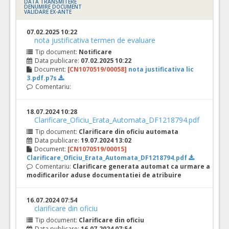
DATA TRANSMITERE
DENUMIRE DOCUMENT
VALIDARE EX-ANTE
07.02.2025 10:22
nota justificativa termen de evaluare
Tip document:
Notificare
Data publicare:
07.02.2025 10:22
Document:
[CN1070519/00058]
nota justificativa lic
3.pdf.p7s
Comentariu:
18.07.2024 10:28
Clarificare_Oficiu_Erata_Automata_DF1218794.pdf
Tip document:
Clarificare din oficiu automata
Data publicare:
19.07.2024 13:02
Document:
[CN1070519/00015]
Clarificare_Oficiu_Erata_Automata_DF1218794.pdf
Comentariu:
Clarificare generata automat ca urmare a
modificarilor aduse documentatiei de atribuire
16.07.2024 07:54
clarificare din oficiu
Tip document:
Clarificare din oficiu
Data publicare:
16.07.2024 07:54