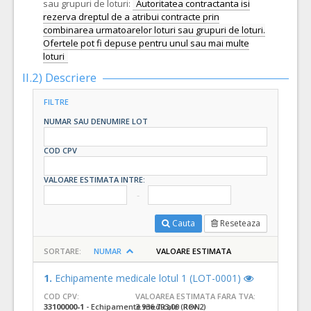
sau grupuri de loturi:
Autoritatea contractanta isi
rezerva dreptul de a atribui contracte prin
combinarea urmatoarelor loturi sau grupuri de loturi.
Ofertele pot fi depuse pentru unul sau mai multe
loturi
II.2) Descriere
FILTRE
NUMAR SAU DENUMIRE LOT
COD CPV
VALOARE ESTIMATA INTRE:
Cauta
Reseteaza
SORTARE:
NUMAR
VALOARE ESTIMATA
1.
Echipamente medicale lotul 1 (LOT-0001)
COD CPV:
VALOAREA ESTIMATA FARA TVA:
33100000-1
- Echipamente medicale (Rev.2)
3.936.793,00 RON