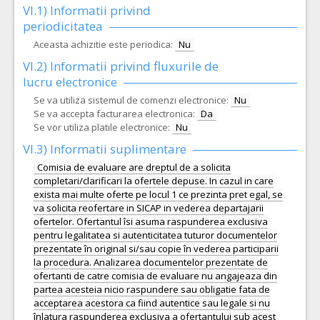
VI.1) Informatii privind
periodicitatea
Aceasta achizitie este periodica:
Nu
VI.2) Informatii privind fluxurile de
lucru electronice
Se va utiliza sistemul de comenzi electronice:
Nu
Se va accepta facturarea electronica:
Da
Se vor utiliza platile electronice:
Nu
VI.3) Informatii suplimentare
Comisia de evaluare are dreptul de a solicita
completari/clarificari la ofertele depuse. In cazul in care
exista mai multe oferte pe locul 1 ce prezinta pret egal, se
va solicita reofertare in SICAP in vederea departajarii
ofertelor. Ofertantul îsi asuma raspunderea exclusiva
pentru legalitatea si autenticitatea tuturor documentelor
prezentate în original si/sau copie în vederea participarii
la procedura. Analizarea documentelor prezentate de
ofertanti de catre comisia de evaluare nu angajeaza din
partea acesteia nicio raspundere sau obligatie fata de
acceptarea acestora ca fiind autentice sau legale si nu
înlatura raspunderea exclusiva a ofertantului sub acest