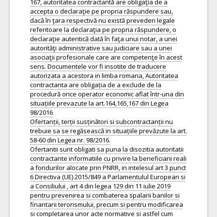
167, autoritatea contractantă are obligaţia de a
accepta o declaraţie pe propria răspundere sau,
dacă în ţara respectivă nu există prevederi legale
referitoare la declaraţia pe propria răspundere, o
declaraţie autentică dată în faţa unui notar, a unei
autorităţi administrative sau judiciare sau a unei
asociaţii profesionale care are competenţe în acest
sens. Documentele vor fi insotite de traducere
autorizata a acestora in limba romana, Autoritatea
contractanta are obligația de a exclude de la
procedură orice operator economic aflat într-una din
situațiile prevazute la art.164,165,167 din Legea
98/2016
Ofertanții, terții susținători si subcontractanții nu
trebuie sa se regăsească in situațiile prevăzute la art.
58-60 din Legea nr. 98/2016.
Ofertantii sunt obligati sa puna la disozitia autoritatii
contractante informatiile cu privire la beneficiarii reali
a fondurilor alocate prin PNRR, in intelesul art 3 punct
6 Directiva (UE) 2015/849 a Parlamentulul European si
a Consiliului , art 4 din legea 129 din 11 iulie 2019
pentru prevenirea si combaterea spalarii banilor si
finantarii terorismului, precum si pentru modificarea
si completarea unor acte normative si astfel cum