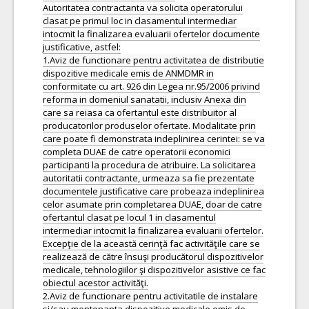
Autoritatea contractanta va solicita operatorului
clasat pe primul loc in clasamentul intermediar
intocmit la finalizarea evaluarii ofertelor documente
justificative, astfel:
1.Aviz de functionare pentru activitatea de distributie
dispozitive medicale emis de ANMDMR in
conformitate cu art. 926 din Legea nr.95/2006 privind
reforma in domeniul sanatatii, inclusiv Anexa din
care sa reiasa ca ofertantul este distribuitor al
producatorilor produselor ofertate. Modalitate prin
care poate fi demonstrata indeplinirea cerintei: se va
completa DUAE de catre operatorii economici
participanti la procedura de atribuire. La solicitarea
autoritatii contractante, urmeaza sa fie prezentate
documentele justificative care probeaza indeplinirea
celor asumate prin completarea DUAE, doar de catre
ofertantul clasat pe locul 1 in clasamentul
intermediar intocmit la finalizarea evaluarii ofertelor.
Excepţie de la această cerinţă fac activităţile care se
realizează de către însuşi producătorul dispozitivelor
medicale, tehnologiilor şi dispozitivelor asistive ce fac
obiectul acestor activităţi.
2.Aviz de functionare pentru activitatile de instalare