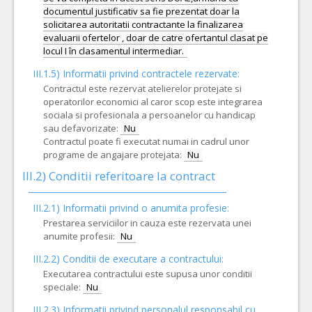
documentul justificativ sa fie prezentat doar la
solicitarea autoritatii contractante la finalizarea
evaluarii ofertelor , doar de catre ofertantul clasat pe
III.1.5)
Informatii privind contractele rezervate:
Contractul este rezervat atelierelor protejate si
operatorilor economici al caror scop este integrarea
sociala si profesionala a persoanelor cu handicap
sau defavorizate:
Nu
Contractul poate fi executat numai in cadrul unor
programe de angajare protejata:
Nu
III.2)
Conditii referitoare la contract
III.2.1) Informatii privind o anumita profesie:
Prestarea serviciilor in cauza este rezervata unei
anumite profesii:
Nu
III.2.2)
Conditii de executare a contractului:
Executarea contractului este supusa unor conditii
speciale:
Nu
III.2.3)
Informatii privind personalul responsabil cu