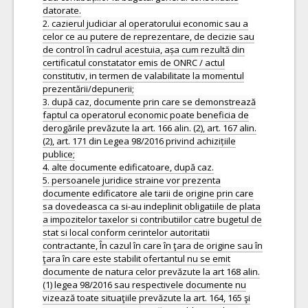
datorate.
2. cazierul judiciar al operatorului economic sau a
celor ce au putere de reprezentare, de decizie sau
de control în cadrul acestuia, așa cum rezultă din
certificatul constatator emis de ONRC / actul
constitutiv, in termen de valabilitate la momentul
prezentării/depunerii;
3. după caz, documente prin care se demonstrează
faptul ca operatorul economic poate beneficia de
derogările prevăzute la art. 166 alin. (2), art. 167 alin.
(2), art. 171 din Legea 98/2016 privind achizițiile
publice;
4. alte documente edificatoare, după caz.
5. persoanele juridice straine vor prezenta
documente edificatore ale tarii de origine prin care
sa dovedeasca ca si-au indeplinit obligatiile de plata
a impozitelor taxelor si contributiilor catre bugetul de
stat si local conform cerintelor autoritatii
contractante, În cazul în care în ţara de origine sau în
ţara în care este stabilit ofertantul nu se emit
documente de natura celor prevăzute la art 168 alin.
(1) legea 98/2016 sau respectivele documente nu
vizează toate situaţiile prevăzute la art. 164, 165 şi