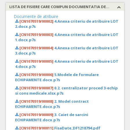
LISTA DE FISIERE CARE COMPUN DOCUMENTATIA DE ATRIBUIRE
Documente de atribuire
[CN1070519/00002]
4.Anexa criteriu de atribuire LOT
2.docx.p7s
[CN1070519/00003]
4.Anexa criteriu de atribuire LOT
1.docx.p7s
[CN1070519/00004]
4.Anexa criteriu de atribuire LOT
3.docx.p7s
[CN1070519/00005]
4.Anexa criteriu de atribuire LOT
4.docx.p7s
[CN1070519/00006]
5.Modele de formulare
ECHIPAMENTE.docx.p7s
[CN1070519/00007]
0.2. centralizator proced 3-echip
si cons medicale.xlsx.p7s
[CN1070519/00008]
2. Model contract
ECHIPAMENTE.docx.p7s
[CN1070519/00009]
3. Caiet de sarcini
ECHIPAMENTE.docx.p7s
[CN1070519/00011]
FisaDate_DF1218794.pdf