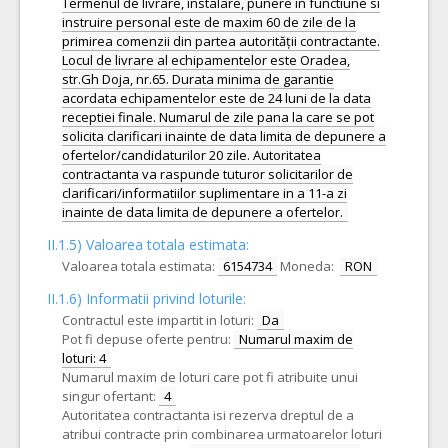
Termenul de livrare, instalare, punere in functiune si
instruire personal este de maxim 60 de zile de la
primirea comenzii din partea autorității contractante.
Locul de livrare al echipamentelor este Oradea,
str.Gh Doja, nr.65. Durata minima de garantie
acordata echipamentelor este de 24 luni de la data
receptiei finale. Numarul de zile pana la care se pot
solicita clarificari inainte de data limita de depunere a
ofertelor/candidaturilor 20 zile. Autoritatea
contractanta va raspunde tuturor solicitarilor de
clarificari/informatiilor suplimentare in a 11-a zi
inainte de data limita de depunere a ofertelor.
II.1.5) Valoarea totala estimata:
Valoarea totala estimata:
6154734
Moneda:
RON
II.1.6) Informatii privind loturile:
Contractul este impartit in loturi:
Da
Pot fi depuse oferte pentru:
Numarul maxim de
loturi: 4
Numarul maxim de loturi care pot fi atribuite unui
singur ofertant:
4
Autoritatea contractanta isi rezerva dreptul de a
atribui contracte prin combinarea urmatoarelor loturi