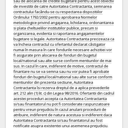
sau de alocarea de credite bugetare pentru acest obiectiv
de investitii de catre Autoritatea Contractanta, semnarea
contractului facându-se cu respectarea dispozitiilor
Ordinului 1792/2002 pentru aprobarea Normelor
metodologice privind angajarea, lichidarea, ordonantarea
si plata cheltuielilor institutiilor publice, precum si
organizarea, evidenta si raportarea angajamentelor
bugetare si legale. Autoritatea Contractanta precizeaza ca
va încheia contractul cu ofertantul declarat câstigator
numai în masura în care fondurile necesare achizitiei vor
fi asigurate prin alocarea de fonduri din bugetul
local/national sau alte surse conform mentiunilor de mai
sus. In cazul în care, indiferent de motive, contractul de
finantare nu se va semna sau nu vor putea fi aprobate
fonduri din bugetul local/national sau alte surse conform
mentiunilor din prezenta sectiune, Autoritatea
Contractanta îsi rezerva dreptul de a aplica prevederile
art. 212 alin (1) lit. c) din Legea 98/2016. Ofertantii din cadrul
acestei proceduri accepta ca Autoritatea Contractanta
si/sau finantatorul nu pot fi considerate raspunzatoare
pentru vreun prejudiciu în cazul anularii procedurii de
atribuire, indiferent de natura acestuia si indiferent daca
Autoritatea Contractanta si/sau finantatorul au fost
notificate asupra existentei unui asemenea prejudiciu.