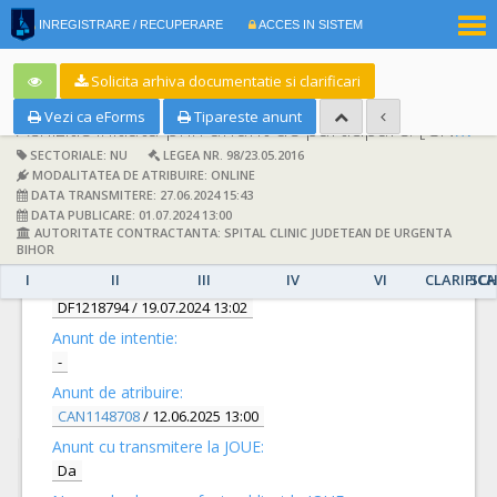
|
INREGISTRARE / RECUPERARE
ACCES IN SISTEM
RO
EN
Solicita arhiva documentatie si clarificari
Vezi ca eForms
Tipareste anunt
Achizitie initiata prin anunt de participare:
[CN1070519] -
SECTORIALE: NU
LEGEA NR. 98/23.05.2016
MODALITATEA DE ATRIBUIRE: ONLINE
DATA TRANSMITERE: 27.06.2024 15:43
DATA PUBLICARE: 01.07.2024 13:00
AUTORITATE CONTRACTANTA: SPITAL CLINIC JUDETEAN DE URGENTA
DETALII
BIHOR
I
II
III
IV
VI
CLARIFICA
SCH
Documentatie de atribuire:
DF1218794
/ 19.07.2024 13:02
Anunt de intentie:
-
Anunt de atribuire:
CAN1148708
/ 12.06.2025 13:00
Anunt cu transmitere la JOUE:
Da