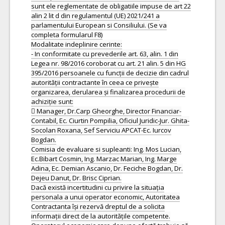
sunt ele reglementate de obligatiile impuse de art 22
alin 2 lit d din regulamentul (UE) 2021/241 a
parlamentului European si Consiliului. (Se va
completa formularul F8)
Modalitate indeplinire cerinte:
- In conformitate cu prevederile art. 63, alin. 1 din
Legea nr. 98/2016 coroborat cu art. 21 alin. 5 din HG
395/2016 persoanele cu funcții de decizie din cadrul
autorității contractante în ceea ce privește
organizarea, derularea și finalizarea procedurii de
achiziție sunt:
 Manager, Dr.Carp Gheorghe, Director Financiar-
Contabil, Ec. Ciurtin Pompilia, Oficiul Juridic-Jur. Ghita-
Socolan Roxana, Sef Serviciu APCAT-Ec. Iurcov
Bogdan.
Comisia de evaluare si supleanti: Ing. Mos Lucian,
Ec.Bibart Cosmin, Ing. Marzac Marian, Ing. Marge
Adina, Ec. Demian Ascanio, Dr. Feciche Bogdan, Dr.
Dejeu Danut, Dr. Brisc Ciprian.
Dacă există incertitudini cu privire la situația
personala a unui operator economic, Autoritatea
Contractanta își rezervă dreptul de a solicita
informații direct de la autoritățile competente.