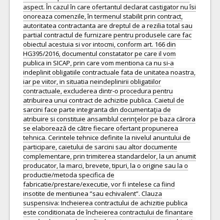
aspect. În cazul în care ofertantul declarat castigator nu îsi
onoreaza comenzile, în termenul stabilit prin contract,
autoritatea contractanta are dreptul de a rezilia total sau
partial contractul de furnizare pentru produsele care fac
obiectul acestuia si vor intocmi, conform art. 166 din
HG395/2016, documentul constatator pe care il vom
publica in SICAP, prin care vom mentiona ca nu si-a
indeplinit obligatiile contractuale fata de unitatea noastra,
iar pe viitor, in situatia neindeplinirii obligatiilor
contractuale, excluderea dintr-o procedura pentru
atribuirea unui contract de achizitie publica. Caietul de
sarcini face parte integranta din documentaţia de
atribuire si constituie ansamblul cerinţelor pe baza cărora
se elaborează de către fiecare ofertant propunerea
tehnica. Cerintele tehnice definite la nivelul anuntului de
participare, caietului de sarcini sau altor documente
complementare, prin trimiterea standardelor, la un anumit
producator, la marci, brevete, tipuri, la o origine sau la o
productie/metoda specifica de
fabricatie/prestare/executie, vor fi intelese ca fiind
insotite de mentiunea ”sau echivalent”. Clauza
suspensiva: Incheierea contractului de achizitie publica
este conditionata de încheierea contractului de finantare