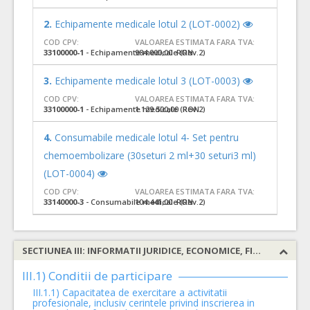
2.
Echipamente medicale lotul 2 (LOT-0002)
COD CPV:
VALOAREA ESTIMATA FARA TVA:
33100000-1
- Echipamente medicale (Rev.2)
984.000,00 RON
3.
Echipamente medicale lotul 3 (LOT-0003)
COD CPV:
VALOAREA ESTIMATA FARA TVA:
33100000-1
- Echipamente medicale (Rev.2)
1.129.500,00 RON
4.
Consumabile medicale lotul 4- Set pentru
chemoembolizare (30seturi 2 ml+30 seturi3 ml)
(LOT-0004)
COD CPV:
VALOAREA ESTIMATA FARA TVA:
33140000-3
- Consumabile medicale (Rev.2)
104.441,00 RON
SECTIUNEA III: INFORMATII JURIDICE, ECONOMICE, FINANCIARE SI TEHNICE
III.1) Conditii de participare
III.1.1) Capacitatea de exercitare a activitatii
profesionale, inclusiv cerintele privind inscrierea in