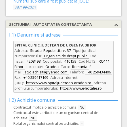
Numarul sub care a fost publicat la JOUE:
387199-2024
SECTIUNEA I: AUTORITATEA CONTRACTANTA
I.1) Denumire si adrese
SPITAL CLINIC JUDETEAN DE URGENTA BIHOR
Adresa:
Strada: Republicii, nr. 37
Tipul juridic al
cumparatorului:
Organism de drept public
Cod
fiscal:
4208498
Cod postal:
410159
Cod NUTS:
RO111
Bihor
Localitate:
Oradea
Tara:
Romania
E-
mail:
scjo.achizitii@yahoo.com
Telefon:
+40 259434406
Fax:
+40 259417169
Adresa Internet
(URL):
https://www.spitaljudetean-oradea.ro
Adresa
profilului cumparatorului:
https://www.e-licitatie.ro
I.2) Achizitie comuna
Contractul implica o achizitie comuna:
Nu
Contractul este atribuit de un organism central de
achizitie:
Nu
Rolul organismului central pe achizitie:
-