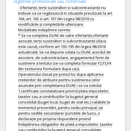
registrele profesionale sau comerciale:
Ofertanții, terții susținători si subcontractanții nu
trebuie sa se regăsească in situațiile prevăzute la art.
164, art. 165 si art. 167 din Legea 98/2016 cu
modificările și completările ulterioare.
Modalitate indeplinire cerinte:
* Se va completa DUAE de catre ofertanții,ofertanti
asociati, terții susținători si subcontractanții (daca
este cazul), conform art 193-195 din legea 98/2016
actualizată. Se va depune odata cu DUAE acordul de
asociere, de subcontractare, angajamentul ferm de
sustinere a tertului (se va completa formular F2,F3,F4
din sectiunea formulare dupa caz).
Operatorului clasat pe primul loc dupa aplicarea
creiteriilor de atribuire pentru sustinerea celor
asumate prin completarea DUAE i se va solicita:
1.certificate constatatoare privind plata impozitelor,
taxelor sau a contribuțiilor la bugetul general
consolidat (buget local, buget de stat etc.) valabile la
momentul prezentării, pentru sediu principal, iar
pentru sediile secundare/ punctele de lucru, o
declarație pe propria răspundere privind
îndeplinirea obligațiilor de plată a impozitelor, taxelor
sau contibuțiilor la bugetul general consolidate