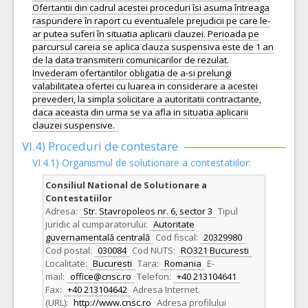
Ofertantii din cadrul acestei proceduri îsi asuma întreaga
raspundere în raport cu eventualele prejudicii pe care le-
ar putea suferi în situatia aplicarii clauzei. Perioada pe
parcursul careia se aplica clauza suspensiva este de 1 an
de la data transmiterii comunicarilor de rezulat.
Invederam ofertantilor obligatia de a-si prelungi
valabilitatea ofertei cu luarea in considerare a acestei
prevederi, la simpla solicitare a autoritatii contractante,
daca aceasta din urma se va afla in situatia aplicarii
clauzei suspensive.
VI.4) Proceduri de contestare
VI.4.1) Organismul de solutionare a contestatiilor:
Consiliul National de Solutionare a
Contestatiilor
Adresa:
Str. Stavropoleos nr. 6, sector 3
Tipul
juridic al cumparatorului:
Autoritate
guvernamentală centrală
Cod fiscal:
20329980
Cod postal:
030084
Cod NUTS:
RO321 Bucuresti
Localitate:
Bucuresti
Tara:
Romania
E-
mail:
office@cnsc.ro
Telefon:
+40 213104641
Fax:
+40 213104642
Adresa Internet
(URL):
http://www.cnsc.ro
Adresa profilului