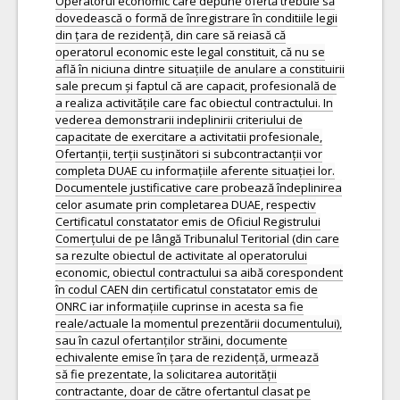
Operatorul economic care depune ofertă trebuie să
dovedească o formă de înregistrare în conditiile legii
din țara de rezidență, din care să reiasă că
operatorul economic este legal constituit, că nu se
află în niciuna dintre situațiile de anulare a constituirii
sale precum și faptul că are capacit, profesională de
a realiza activitățile care fac obiectul contractului. In
vederea demonstrarii indeplinirii criteriului de
capacitate de exercitare a activitatii profesionale,
Ofertanții, terții susținători si subcontractanții vor
completa DUAE cu informațiile aferente situației lor.
Documentele justificative care probează îndeplinirea
celor asumate prin completarea DUAE, respectiv
Certificatul constatator emis de Oficiul Registrului
Comerțului de pe lângă Tribunalul Teritorial (din care
sa rezulte obiectul de activitate al operatorului
economic, obiectul contractului sa aibă corespondent
în codul CAEN din certificatul constatator emis de
ONRC iar informațiile cuprinse in acesta sa fie
reale/actuale la momentul prezentării documentului),
sau în cazul ofertanților străini, documente
echivalente emise în țara de rezidență, urmează
să fie prezentate, la solicitarea autorității
contractante, doar de către ofertantul clasat pe