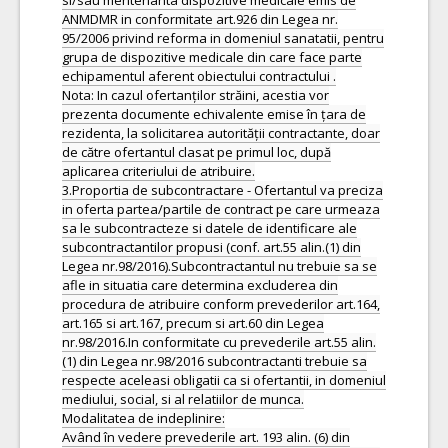
si/sau mentenanta dispozitive medicale emis de
ANMDMR in conformitate art.926 din Legea nr.
95/2006 privind reforma in domeniul sanatatii, pentru
grupa de dispozitive medicale din care face parte
echipamentul aferent obiectului contractului .
Nota: In cazul ofertanților străini, acestia vor
prezenta documente echivalente emise în țara de
rezidenta, la solicitarea autorității contractante, doar
de către ofertantul clasat pe primul loc, după
aplicarea criteriului de atribuire.
3.Proportia de subcontractare - Ofertantul va preciza
in oferta partea/partile de contract pe care urmeaza
sa le subcontracteze si datele de identificare ale
subcontractantilor propusi (conf. art.55 alin.(1) din
Legea nr.98/2016).Subcontractantul nu trebuie sa se
afle in situatia care determina excluderea din
procedura de atribuire conform prevederilor art.164,
art.165 si art.167, precum si art.60 din Legea
nr.98/2016.In conformitate cu prevederile art.55 alin.
(1) din Legea nr.98/2016 subcontractanti trebuie sa
respecte aceleasi obligatii ca si ofertantii, in domeniul
mediului, social, si al relatiilor de munca.
Modalitatea de indeplinire:
Având în vedere prevederile art. 193 alin. (6) din