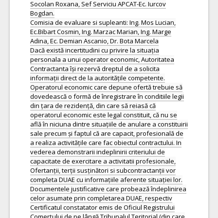
Socolan Roxana, Sef Serviciu APCAT-Ec. Iurcov
Bogdan.
Comisia de evaluare si supleanti: Ing. Mos Lucian,
Ec.Bibart Cosmin, Ing. Marzac Marian, Ing. Marge
Adina, Ec. Demian Ascanio, Dr. Bota Marcela
Dacă există incertitudini cu privire la situația
personala a unui operator economic, Autoritatea
Contractanta își rezervă dreptul de a solicita
informații direct de la autoritățile competente.
Operatorul economic care depune ofertă trebuie să
dovedească o formă de înregistrare în conditiile legii
din țara de rezidență, din care să reiasă că
operatorul economic este legal constituit, că nu se
află în niciuna dintre situațiile de anulare a constituirii
sale precum și faptul că are capacit, profesională de
a realiza activitățile care fac obiectul contractului. In
vederea demonstrarii indeplinirii criteriului de
capacitate de exercitare a activitatii profesionale,
Ofertanții, terții susținători si subcontractanții vor
completa DUAE cu informațiile aferente situației lor.
Documentele justificative care probează îndeplinirea
celor asumate prin completarea DUAE, respectiv
Certificatul constatator emis de Oficiul Registrului
Comerțului de pe lângă Tribunalul Teritorial (din care