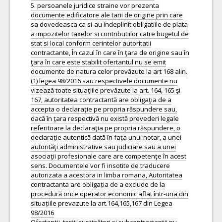
5. persoanele juridice straine vor prezenta
documente edificatore ale tarii de origine prin care
sa dovedeasca ca si-au indeplinit obligatiile de plata
a impozitelor taxelor si contributiilor catre bugetul de
stat si local conform cerintelor autoritatii
contractante, În cazul în care în ţara de origine sau în
ţara în care este stabilit ofertantul nu se emit
documente de natura celor prevăzute la art 168 alin.
(1) legea 98/2016 sau respectivele documente nu
vizează toate situaţiile prevăzute la art. 164, 165 şi
167, autoritatea contractantă are obligaţia de a
accepta o declaraţie pe propria răspundere sau,
dacă în ţara respectivă nu există prevederi legale
referitoare la declaraţia pe propria răspundere, o
declaraţie autentică dată în faţa unui notar, a unei
autorităţi administrative sau judiciare sau a unei
asociaţii profesionale care are competenţe în acest
sens. Documentele vor fi insotite de traducere
autorizata a acestora in limba romana, Autoritatea
contractanta are obligația de a exclude de la
procedură orice operator economic aflat într-una din
situațiile prevazute la art.164,165,167 din Legea
98/2016