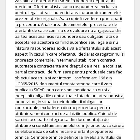
va solicita reofertare in SICAP in vederea departajarii
ofertelor. Ofertantul îsi asuma raspunderea exclusiva
pentru legalitatea si autenticitatea tuturor documentelor
prezentate în original si/sau copie în vederea participarii
la procedura. Analizarea documentelor prezentate de
ofertanti de catre comisia de evaluare nu angajeaza din
partea acesteia nicio raspundere sau obligatie fata de
acceptarea acestora ca fiind autentice sau legale si nu
înlatura raspunderea exclusiva a ofertantului sub acest
aspect. În cazul în care ofertantul declarat castigator nu îsi
onoreaza comenzile, în termenul stabilit prin contract,
autoritatea contractanta are dreptul de a rezilia total sau
partial contractul de furnizare pentru produsele care fac
obiectul acestuia si vor intocmi, conform art. 166 din
HG395/2016, documentul constatator pe care il vom
publica in SICAP, prin care vom mentiona ca nu si-a
indeplinit obligatiile contractuale fata de unitatea noastra,
iar pe viitor, in situatia neindeplinirii obligatiilor
contractuale, excluderea dintr-o procedura pentru
atribuirea unui contract de achizitie publica. Caietul de
sarcini face parte integranta din documentaţia de
atribuire si constituie ansamblul cerinţelor pe baza cărora
se elaborează de către fiecare ofertant propunerea
tehnica. Cerintele tehnice definite la nivelul anuntului de