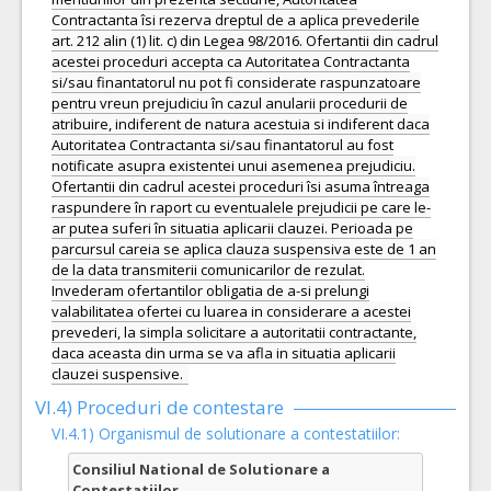
Contractanta îsi rezerva dreptul de a aplica prevederile
art. 212 alin (1) lit. c) din Legea 98/2016. Ofertantii din cadrul
acestei proceduri accepta ca Autoritatea Contractanta
si/sau finantatorul nu pot fi considerate raspunzatoare
pentru vreun prejudiciu în cazul anularii procedurii de
atribuire, indiferent de natura acestuia si indiferent daca
Autoritatea Contractanta si/sau finantatorul au fost
notificate asupra existentei unui asemenea prejudiciu.
Ofertantii din cadrul acestei proceduri îsi asuma întreaga
raspundere în raport cu eventualele prejudicii pe care le-
ar putea suferi în situatia aplicarii clauzei. Perioada pe
parcursul careia se aplica clauza suspensiva este de 1 an
de la data transmiterii comunicarilor de rezulat.
Invederam ofertantilor obligatia de a-si prelungi
valabilitatea ofertei cu luarea in considerare a acestei
prevederi, la simpla solicitare a autoritatii contractante,
daca aceasta din urma se va afla in situatia aplicarii
clauzei suspensive.
VI.4) Proceduri de contestare
VI.4.1) Organismul de solutionare a contestatiilor:
Consiliul National de Solutionare a
Contestatiilor