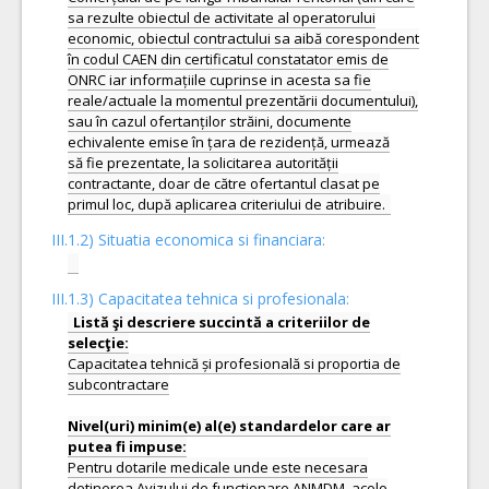
sa rezulte obiectul de activitate al operatorului
economic, obiectul contractului sa aibă corespondent
în codul CAEN din certificatul constatator emis de
ONRC iar informațiile cuprinse in acesta sa fie
reale/actuale la momentul prezentării documentului),
sau în cazul ofertanților străini, documente
echivalente emise în țara de rezidență, urmează
să fie prezentate, la solicitarea autorității
contractante, doar de către ofertantul clasat pe
III.1.2) Situatia economica si financiara:
III.1.3) Capacitatea tehnica si profesionala:
Listă şi descriere succintă a criteriilor de
Capacitatea tehnică și profesională si proportia de
subcontractare
Nivel(uri) minim(e) al(e) standardelor care ar
Pentru dotarile medicale unde este necesara
detinerea Avizului de functionare ANMDM, acolo