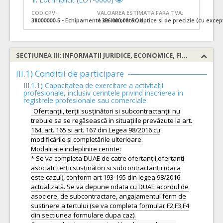
COD CPV:
VALOAREA ESTIMATA FARA TVA:
38000000-5
- Echipamente de laborator, optice si de precizie (cu except
4.386.000,00 RON
SECTIUNEA III: INFORMATII JURIDICE, ECONOMICE, FINANCIARE SI TEHNICE
III.1) Conditii de participare
III.1.1) Capacitatea de exercitare a activitatii
profesionale, inclusiv cerintele privind inscrierea in
registrele profesionale sau comerciale:
Ofertanții, terții susținători si subcontractanții nu
trebuie sa se regăsească in situațiile prevăzute la art.
164, art. 165 si art. 167 din Legea 98/2016 cu
modificările și completările ulterioare.
Modalitate indeplinire cerinte:
* Se va completa DUAE de catre ofertanții,ofertanti
asociati, terții susținători si subcontractanții (daca
este cazul), conform art 193-195 din legea 98/2016
actualizată. Se va depune odata cu DUAE acordul de
asociere, de subcontractare, angajamentul ferm de
sustinere a tertului (se va completa formular F2,F3,F4
din sectiunea formulare dupa caz).