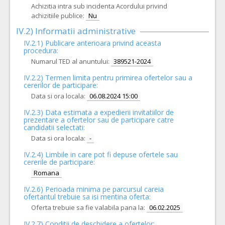
Achizitia intra sub incidenta Acordului privind
achizitiile publice:
Nu
IV.2) Informatii administrative
IV.2.1) Publicare anterioara privind aceasta
procedura:
Numarul TED al anuntului:
389521-2024
IV.2.2) Termen limita pentru primirea ofertelor sau a
cererilor de participare:
Data si ora locala:
06.08.2024 15:00
IV.2.3) Data estimata a expedierii invitatiilor de
prezentare a ofertelor sau de participare catre
candidatii selectati:
Data si ora locala:
-
IV.2.4)
Limbile in care pot fi depuse ofertele sau
cererile de participare:
Romana
IV.2.6) Perioada minima pe parcursul careia
ofertantul trebuie sa isi mentina oferta:
Oferta trebuie sa fie valabila pana la:
06.02.2025
IV.2.7) Conditii de deschidere a ofertelor: