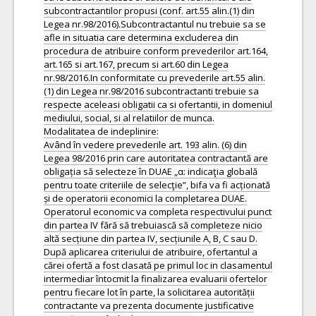
subcontractantilor propusi (conf. art.55 alin.(1) din
Legea nr.98/2016).Subcontractantul nu trebuie sa se
afle in situatia care determina excluderea din
procedura de atribuire conform prevederilor art.164,
art.165 si art.167, precum si art.60 din Legea
nr.98/2016.In conformitate cu prevederile art.55 alin.
(1) din Legea nr.98/2016 subcontractanti trebuie sa
respecte aceleasi obligatii ca si ofertantii, in domeniul
mediului, social, si al relatiilor de munca.
Modalitatea de indeplinire:
Având în vedere prevederile art. 193 alin. (6) din
Legea 98/2016 prin care autoritatea contractantă are
obligația să selecteze în DUAE „α: indicaţia globală
pentru toate criteriile de selecţie”, bifa va fi acționată
și de operatorii economici la completarea DUAE.
Operatorul economic va completa respectivului punct
din partea IV fără să trebuiască să completeze nicio
altă secțiune din partea IV, secțiunile A, B, C sau D.
După aplicarea criteriului de atribuire, ofertantul a
cărei ofertă a fost clasată pe primul loc in clasamentul
intermediar întocmit la finalizarea evaluarii ofertelor
pentru fiecare lot în parte, la solicitarea autorității
contractante va prezenta documente justificative