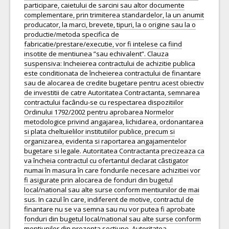
participare, caietului de sarcini sau altor documente
complementare, prin trimiterea standardelor, la un anumit
producator, la marci, brevete, tipuri, la o origine sau la o
productie/metoda specifica de
fabricatie/prestare/executie, vor fi intelese ca fiind
insotite de mentiunea ”sau echivalent”. Clauza
suspensiva: Incheierea contractului de achizitie publica
este conditionata de încheierea contractului de finantare
sau de alocarea de credite bugetare pentru acest obiectiv
de investitii de catre Autoritatea Contractanta, semnarea
contractului facându-se cu respectarea dispozitiilor
Ordinului 1792/2002 pentru aprobarea Normelor
metodologice privind angajarea, lichidarea, ordonantarea
si plata cheltuielilor institutiilor publice, precum si
organizarea, evidenta si raportarea angajamentelor
bugetare si legale. Autoritatea Contractanta precizeaza ca
va încheia contractul cu ofertantul declarat câstigator
numai în masura în care fondurile necesare achizitiei vor
fi asigurate prin alocarea de fonduri din bugetul
local/national sau alte surse conform mentiunilor de mai
sus. In cazul în care, indiferent de motive, contractul de
finantare nu se va semna sau nu vor putea fi aprobate
fonduri din bugetul local/national sau alte surse conform
mentiunilor din prezenta sectiune, Autoritatea