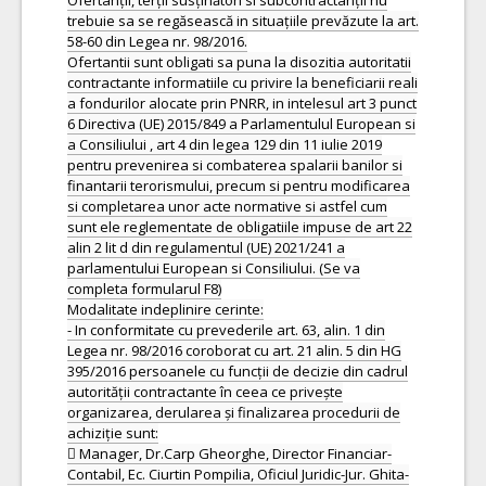
Ofertanții, terții susținători si subcontractanții nu
trebuie sa se regăsească in situațiile prevăzute la art.
58-60 din Legea nr. 98/2016.
Ofertantii sunt obligati sa puna la disozitia autoritatii
contractante informatiile cu privire la beneficiarii reali
a fondurilor alocate prin PNRR, in intelesul art 3 punct
6 Directiva (UE) 2015/849 a Parlamentulul European si
a Consiliului , art 4 din legea 129 din 11 iulie 2019
pentru prevenirea si combaterea spalarii banilor si
finantarii terorismului, precum si pentru modificarea
si completarea unor acte normative si astfel cum
sunt ele reglementate de obligatiile impuse de art 22
alin 2 lit d din regulamentul (UE) 2021/241 a
parlamentului European si Consiliului. (Se va
completa formularul F8)
Modalitate indeplinire cerinte:
- In conformitate cu prevederile art. 63, alin. 1 din
Legea nr. 98/2016 coroborat cu art. 21 alin. 5 din HG
395/2016 persoanele cu funcții de decizie din cadrul
autorității contractante în ceea ce privește
organizarea, derularea și finalizarea procedurii de
achiziție sunt:
 Manager, Dr.Carp Gheorghe, Director Financiar-
Contabil, Ec. Ciurtin Pompilia, Oficiul Juridic-Jur. Ghita-