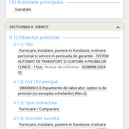
I.5)
Activitate principala
Sanatate
SECTIUNEA II: OBIECT
II.1) Obiectul achizitiei
II.1.1) Titlu:
Furnizare, instalare, punere in functiune, instruire
personal si service in perioada de garantie - SISTEM
AUTOMAT DE TRANSPORT SI SORTARE A PROBELOR
CLINICE - 1 buc
Numar de referinta:
4208498-2024-
02
II.1.2) Cod CPV principal:
38000000-5 Echipamente de laborator, optice si de
precizie (cu exceptia ochelarilor) (Rev.2)
II.1.3) Tipul contractului:
Furnizare / Cumparare
II.1.4) Descriere succinta:
Furnizare, instalare, punere in functiune, instruire