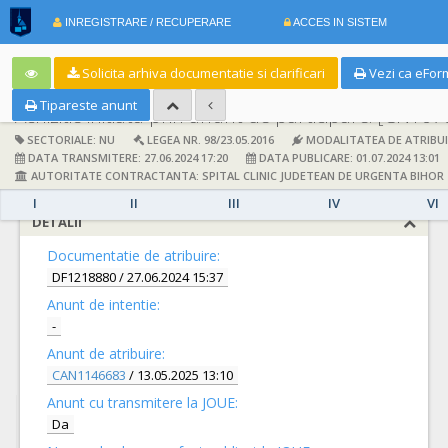
INREGISTRARE / RECUPERARE
ACCES IN SISTEM
Solicita arhiva documentatie si clarificari
Vezi ca eFor
Tipareste anunt
Achizitie initiata prin anunt de participare:
[CN107
SECTORIALE: NU
LEGEA NR. 98/23.05.2016
MODALITATEA DE ATRIBUI
DATA TRANSMITERE: 27.06.2024 17:20
DATA PUBLICARE: 01.07.2024 13:01
AUTORITATE CONTRACTANTA: SPITAL CLINIC JUDETEAN DE URGENTA BIHOR
I
II
III
IV
VI
DETALII
Documentatie de atribuire:
DF1218880
/ 27.06.2024 15:37
Anunt de intentie:
-
Anunt de atribuire:
CAN1146683
/ 13.05.2025 13:10
Anunt cu transmitere la JOUE:
Da