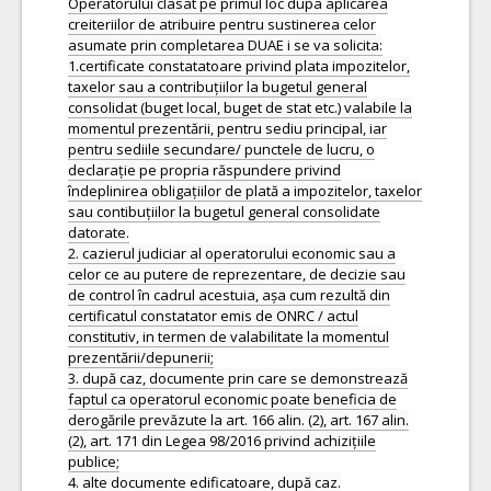
Operatorului clasat pe primul loc dupa aplicarea
creiteriilor de atribuire pentru sustinerea celor
asumate prin completarea DUAE i se va solicita:
1.certificate constatatoare privind plata impozitelor,
taxelor sau a contribuțiilor la bugetul general
consolidat (buget local, buget de stat etc.) valabile la
momentul prezentării, pentru sediu principal, iar
pentru sediile secundare/ punctele de lucru, o
declarație pe propria răspundere privind
îndeplinirea obligațiilor de plată a impozitelor, taxelor
sau contibuțiilor la bugetul general consolidate
datorate.
2. cazierul judiciar al operatorului economic sau a
celor ce au putere de reprezentare, de decizie sau
de control în cadrul acestuia, așa cum rezultă din
certificatul constatator emis de ONRC / actul
constitutiv, in termen de valabilitate la momentul
prezentării/depunerii;
3. după caz, documente prin care se demonstrează
faptul ca operatorul economic poate beneficia de
derogările prevăzute la art. 166 alin. (2), art. 167 alin.
(2), art. 171 din Legea 98/2016 privind achizițiile
publice;
4. alte documente edificatoare, după caz.