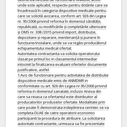
unde este aplicabil, respectiv pentru dotările care se
încadrează în categoria dispozitive medicale pentru
care se solicită avizarea, conform art. 926 din Legea
nr. 95/2006 privind reforma în domeniul sănătății,
republicată, cu modificările și completările ulterioare
și OMS nr. 308 /2015 privind import, distribuție,
depozitare și reparare, mentenanță și punere în
funcțiune/instalare, unde se va regăsi producătorul
echipamentului medical ofertat.
Autoritatea contractanta va solicita operatorului
clasat pe primul loc in clasamentul intermediar
intocmit la finalizarea evaluarii ofertelor documente
justificative, astfel:
1.Aviz de functionare pentru activitatea de distributie
dispozitive medicale emis de ANMDMR in
conformitate cu art. 926 din Legea nr.95/2006 privind
reforma in domeniul sanatatii, inclusiv Anexa din
care sa reiasa ca ofertantul este distribuitor al
producatorilor produselor ofertate. Modalitate prin
care poate fi demonstrata indeplinirea cerintei: se va
completa DUAE de catre operatorii economici
participanti la procedura de atribuire. La solicitarea
autoritatii contractante, urmeaza sa fie prezentate