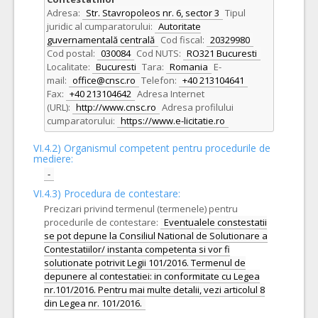
Adresa:
Str. Stavropoleos nr. 6, sector 3
Tipul
juridic al cumparatorului:
Autoritate
guvernamentală centrală
Cod fiscal:
20329980
Cod postal:
030084
Cod NUTS:
RO321 Bucuresti
Localitate:
Bucuresti
Tara:
Romania
E-
mail:
office@cnsc.ro
Telefon:
+40 213104641
Fax:
+40 213104642
Adresa Internet
(URL):
http://www.cnsc.ro
Adresa profilului
cumparatorului:
https://www.e-licitatie.ro
VI.4.2) Organismul competent pentru procedurile de
mediere:
-
VI.4.3) Procedura de contestare:
Precizari privind termenul (termenele) pentru
procedurile de contestare:
Eventualele constestatii
se pot depune la Consiliul National de Solutionare a
Contestatiilor/ instanta competenta si vor fi
solutionate potrivit Legii 101/2016. Termenul de
depunere al contestatiei: in conformitate cu Legea
nr.101/2016. Pentru mai multe detalii, vezi articolul 8
din Legea nr. 101/2016.