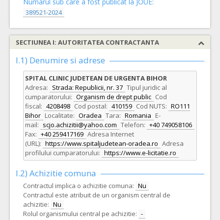
Numarul sub care a fost publicat la JOUE:
389521-2024
SECTIUNEA I: AUTORITATEA CONTRACTANTA
I.1) Denumire si adrese
SPITAL CLINIC JUDETEAN DE URGENTA BIHOR
Adresa:
Strada: Republicii, nr. 37
Tipul juridic al
cumparatorului:
Organism de drept public
Cod
fiscal:
4208498
Cod postal:
410159
Cod NUTS:
RO111
Bihor
Localitate:
Oradea
Tara:
Romania
E-
mail:
scjo.achizitii@yahoo.com
Telefon:
+40 749058106
Fax:
+40 259417169
Adresa Internet
(URL):
https://www.spitaljudetean-oradea.ro
Adresa
profilului cumparatorului:
https://www.e-licitatie.ro
I.2) Achizitie comuna
Contractul implica o achizitie comuna:
Nu
Contractul este atribuit de un organism central de
achizitie:
Nu
Rolul organismului central pe achizitie:
-