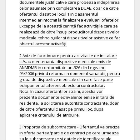
documentele justificative care probeaza indeplinirea
celor asumate prin completarea DUAE, doar de catre
ofertantul clasat pe locul 1 in clasamentul
intermediar intocmit la finalizarea evaluarii ofertelor.
Excepţie de la această cerinţă fac activităţile care se
realizează de către însuşi producătorul dispozitivelor
medicale, tehnologiilor şi dispozitivelor asistive ce fac
obiectul acestor activităţi.
2.Aviz de functionare pentru activitatile de instalare
si/sau mentenanta dispozitive medicale emis de
ANMDMR in conformitate art.926 din Legea nr.
95/2006 privind reforma in domeniul sanatatii, pentru
grupa de dispozitive medicale din care face parte
echipamentul aferent obiectului contractului .
Nota: In cazul ofertanților străini, acestia vor
prezenta documente echivalente emise în țara de
rezidenta, la solicitarea autorității contractante, doar
de către ofertantul clasat pe primul loc, după
aplicarea criteriului de atribuire.
3.Proportia de subcontractare - Ofertantul va preciza
in oferta partea/partile de contract pe care urmeaza
sa le subcontracteze si datele de identificare ale