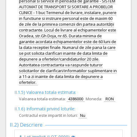
personal si service in perioada de garantie - SISTEM
AUTOMAT DE TRANSPORT SI SORTARE A PROBELOR
CLINICE - 1 buc Termenul de livrare, instalare, punere
in functiune si instruire personal este de maxim 60
de zile de la primirea comenzii din partea autorității
contractante. Locul de livrare al echipamentelor este
Oradea, str.Gh Doja, nr.65. Durata minima de
garantie acordata echipamentelor este de 60 luni de
la data receptiei finale. Numarul de zile pana la care
se pot solicita clarificari inainte de data limita de
depunere a ofertelor/candidaturilor 20 zile.
Autoritatea contractanta va raspunde tuturor
solicitarilor de clarificari/informatiilor suplimentare in
a 11-a zi inainte de data limita de depunere a
ofertelor.
II.1.5) Valoarea totala estimata:
Valoarea totala estimata:
4386000
Moneda:
RON
II.1.6) Informatii privind loturile:
Contractul este impartit in loturi:
Nu
II.2) Descriere
1.
Lot implicit (LOT-0000)