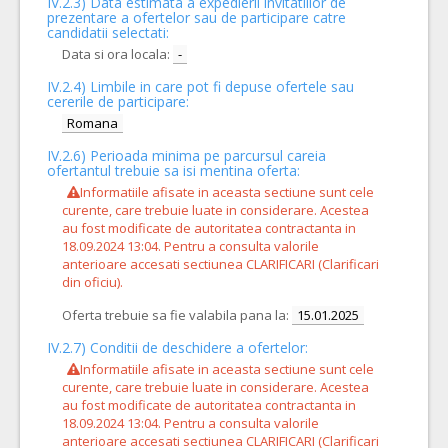
IV.2.3) Data estimata a expedierii invitatiilor de
prezentare a ofertelor sau de participare catre
candidatii selectati:
Data si ora locala:
-
IV.2.4)
Limbile in care pot fi depuse ofertele sau
cererile de participare:
Romana
IV.2.6) Perioada minima pe parcursul careia
ofertantul trebuie sa isi mentina oferta:
Informatiile afisate in aceasta sectiune sunt cele
curente, care trebuie luate in considerare. Acestea
au fost modificate de autoritatea contractanta in
18.09.2024 13:04. Pentru a consulta valorile
anterioare accesati sectiunea CLARIFICARI (Clarificari
din oficiu).
Oferta trebuie sa fie valabila pana la:
15.01.2025
IV.2.7) Conditii de deschidere a ofertelor:
Informatiile afisate in aceasta sectiune sunt cele
curente, care trebuie luate in considerare. Acestea
au fost modificate de autoritatea contractanta in
18.09.2024 13:04. Pentru a consulta valorile
anterioare accesati sectiunea CLARIFICARI (Clarificari