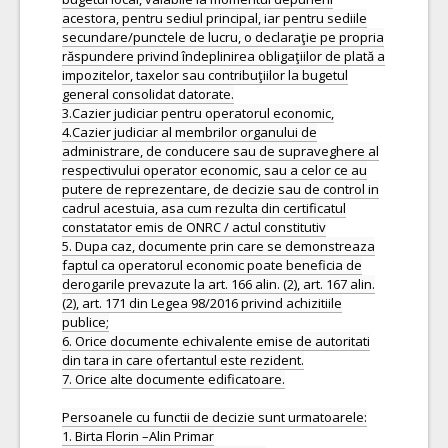
acestora, pentru sediul principal, iar pentru sediile
secundare/punctele de lucru, o declaraţie pe propria
răspundere privind îndeplinirea obligaţiilor de plată a
impozitelor, taxelor sau contribuţiilor la bugetul
general consolidat datorate.
3.Cazier judiciar pentru operatorul economic,
4.Cazier judiciar al membrilor organului de
administrare, de conducere sau de supraveghere al
respectivului operator economic, sau a celor ce au
putere de reprezentare, de decizie sau de control in
cadrul acestuia, asa cum rezulta din certificatul
constatator emis de ONRC / actul constitutiv
5. Dupa caz, documente prin care se demonstreaza
faptul ca operatorul economic poate beneficia de
derogarile prevazute la art. 166 alin. (2), art. 167 alin.
(2), art. 171 din Legea 98/2016 privind achizitiile
publice;
6. Orice documente echivalente emise de autoritati
din tara in care ofertantul este rezident.
7. Orice alte documente edificatoare.
Persoanele cu functii de decizie sunt urmatoarele:
1. Birta Florin –Alin Primar