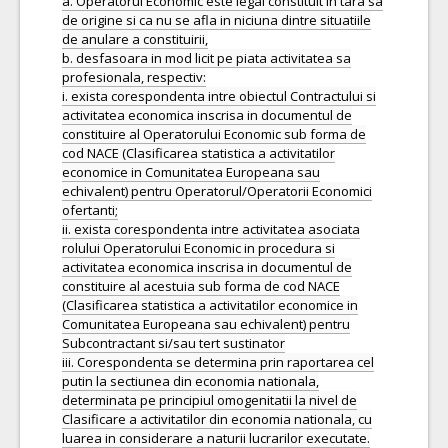
a. Operatorul Economic este legal constituit in tara sa
de origine si ca nu se afla in niciuna dintre situatiile
de anulare a constituirii,
b. desfasoara in mod licit pe piata activitatea sa
profesionala, respectiv:
i. exista corespondenta intre obiectul Contractului si
activitatea economica inscrisa in documentul de
constituire al Operatorului Economic sub forma de
cod NACE (Clasificarea statistica a activitatilor
economice in Comunitatea Europeana sau
echivalent) pentru Operatorul/Operatorii Economici
ofertanti;
ii. exista corespondenta intre activitatea asociata
rolului Operatorului Economic in procedura si
activitatea economica inscrisa in documentul de
constituire al acestuia sub forma de cod NACE
(Clasificarea statistica a activitatilor economice in
Comunitatea Europeana sau echivalent) pentru
Subcontractant si/sau tert sustinator
iii. Corespondenta se determina prin raportarea cel
putin la sectiunea din economia nationala,
determinata pe principiul omogenitatii la nivel de
Clasificare a activitatilor din economia nationala, cu
luarea in considerare a naturii lucrarilor executate.