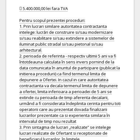
 5.400.000,00 lei fara TVA
Pentru scopul prezentei proceduri:
1. Prin lucrari similare autoritatea contractanta
intelege: lucrări de construire si/sau modernizare
si/sau reabilitare si/sau extindere a sistemelor de
iluminat public stradal si/sau pietonal si/sau
arhitectural.
2. perioada de referinta - respectiv ultimii 5 ani va fi
întotdeauna calculata în sens invers pornind de la
data comunicata în anuntul de participare (publicat la
initierea procedurii) ca fiind termenul limita de
depunere a Ofertei. In cazul in care autoritatea
contractanta va decala termenul limita de depunere
a ofertei, limita inferioara a perioadei de 5 ani se
extinde cu perioada de timp aferenta decalarii,
urmând a fi considerata îndeplinita cerinta pentru toti
operatorii care au prezentat dovada finalizarii
lucrarilor prezentate ca si experienta similara în
intervalul de timp nou rezultat
3. Prin sintagma de lucrari „realizate” se intelege
lucrari realizate de Ofertant si receptionate de
beneficiarul lucrarilor, în limitele