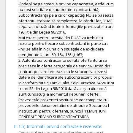
- îndeplineşte criteriile privind capacitatea, astfel cum
au fost solicitate de autoritatea contractantă;
Subcontractanţii pe a căror capacităţi NU se bazează
ofertantul trebuie să completeze, la rândul lor, DUAE
separat incluzând toate informaţiile prevazute la art
193 lit a din Legea 98/2016.
Mai exact, pentru acestia din DUAE va trebui sa
rezulte pentru fiecare subcontractant in parte ca :
- nu se află în niciuna din situaţiile de excludere
menţionate la art. 60, 164, 165 şi 167;
2. Autoritatea contractanta solicita ofertantului sa
precizeze în oferta categoriile de servicii/lucrări din
contract pe care urmeaza sa le subcontracteze si
datele de identificare ale subcontractantilor propusi
in conformitate cu art 71 alin 2 din Directiva 24/2016 si
cu art 55 din Legea 98/2016 dacă aceştia din urmă
sunt cunoscuţi la momentul depunerii ofertei..
Prevederile prezentei sectiuni se vor completa cu
prevederile documentatiei de atribuire Sectiunea I
Instructiuni pentru ofertanti, punctul 11.MENTIUNI
III.1.5)
Informatii privind contractele rezervate:
Contractul este rezervat atelierelor protejate si