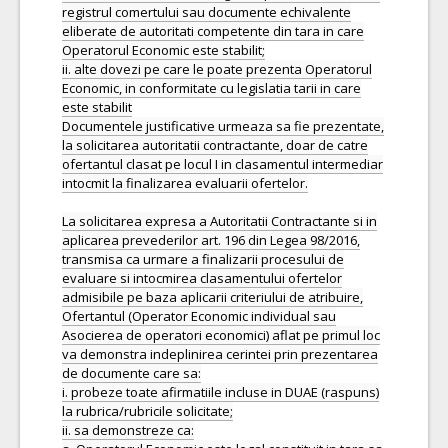
registrul comertului sau documente echivalente
eliberate de autoritati competente din tara in care
Operatorul Economic este stabilit;
ii. alte dovezi pe care le poate prezenta Operatorul
Economic, in conformitate cu legislatia tarii in care
este stabilit
Documentele justificative urmeaza sa fie prezentate,
la solicitarea autoritatii contractante, doar de catre
ofertantul clasat pe locul I in clasamentul intermediar
intocmit la finalizarea evaluarii ofertelor.
La solicitarea expresa a Autoritatii Contractante si in
aplicarea prevederilor art. 196 din Legea 98/2016,
transmisa ca urmare a finalizarii procesului de
evaluare si intocmirea clasamentului ofertelor
admisibile pe baza aplicarii criteriului de atribuire,
Ofertantul (Operator Economic individual sau
Asocierea de operatori economici) aflat pe primul loc
va demonstra indeplinirea cerintei prin prezentarea
de documente care sa:
i. probeze toate afirmatiile incluse in DUAE (raspuns)
la rubrica/rubricile solicitate;
ii. sa demonstreze ca: