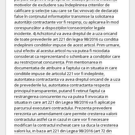
motivelor de excludere sau îndeplinirea criteriilor de
calificare și selecție sau care se fac vinovați de declarații
false în conținutul informațiilor transmise la solicitarea
autorității contractante vor fi respinși, cu aplicarea în mod
corespunzător a dispozițiilor/consecințelor legale
incidente. 4) Achizitorul va avea dreptul de a uza oricand
de toate prevederile art 221 din legea 98/2016 cu conditia
indeplinirii conditiilor impuse de acest articol. Prim urmare,
uzul efectiv al acestui articol nu va putea fi niciodata
considerat ca reprezentand o schimbare a condițiilor care
au restricționat concurența. Prin mentionarea in
documentatia de atribuire a faptului ca in situatia in care
conditiile impuse de articolul 221 vor fi indeplinite,
autoritatea contractanta va avea dreptul oricand de a uza
de prevederile lui, autoritatea contractanta respecta
principiul transparentei, putand fi retinut faptul ca
restrangerea concurentei nu va putea fi invocata in
situatia in care art 221 din Legea 98/2016 va fi aplicat pe
parcursul executarii contractului. Prezenta prevedere
rerezinta un amendament care permite cresterea valorii
contractului astfel ca in cazul in care vor fi necesare
modificari la contractul incheiat care sa duca la cresterea
valorii lui, in baza art 221 din Legea 98/2016 (art 72 din