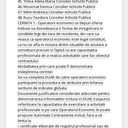
45. Tirtea Adela Maria Consilier Achizitii Publice
46. Mosincat Denisa Consilier Achizitii Publice
47. Mihit Andreea Consilier Achizitii Publice
48. Rusu Teodora Consilier Achizitii Publice
CERINTA 1 - Operatorii economici ce depun oferta
trebuie sa dovedeasca o forma de inregistrare in
conditiile legii din tara de rezidenta, din care sa
reiasa ca operatorul economic este legal constituit,
ca nu se afla in niciuna dintre situatiile de anulare a
constituirii precum si faptul ca are capacitatea
profesionala de a realiza activitatile care fac obiectul
contractului.
Modalitatea prin care poate fi demonstrata
indeplinirea cerintei:
Se va completa DUAE de catre operatorii economici
participanti la procedura de atribuire prin bifarea
sectiunii de indicatie globala.
Documente justificative considerate adecvate pentru
demonstrarea informatiilor incluse in DUAE (raspuns)
referitoare la capacitatea de exercitare a activitatii
profesionale si pe care Operatorul Economic le poate
propune Autoritatii Contractante includ, fara a se
limita la:
i. certificate eliberate de registrul profesional sau de