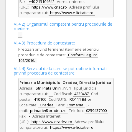
Fax:
+40 213104642
Adresa Internet
(URL):
https://www.cnsc.ro
Adresa profilului
cumparatorului:
https://www.e-licitatie.ro
VI.4.2) Organismul competent pentru procedurile de
mediere:
-
VI.4.3) Procedura de contestare:
Precizari privind termenul (termenele) pentru
procedurile de contestare:
Conform Legii nr.
101/2016.
VI.4.4) Serviciul de la care se pot obtine informatii
privind procedura de contestare:
Primaria Municipiului Oradea, Directia Juridica
Adresa:
Str. Piata Unirii, nr. 1
Tipul juridic al
cumparatorului:
-
Cod fiscal:
4230487
Cod
postal:
410100
Cod NUTS:
RO111 Bihor
Localitate:
Oradea
Tara:
Romania
E-
mail:
primarie@oradea.ro
Telefon:
0259437000
Fax:
-
Adresa Internet
(URL):
https://www.oradea.ro
Adresa profilului
cumparatorului:
https://www.e-licitatie.ro