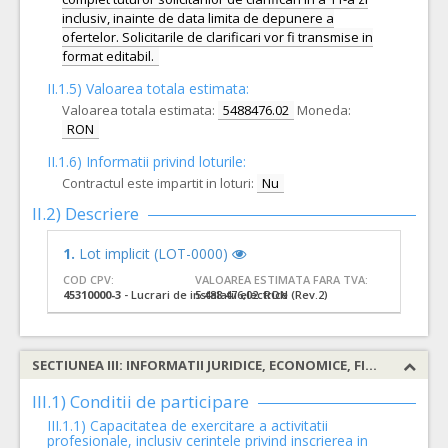
inclusiv, inainte de data limita de depunere a
ofertelor. Solicitarile de clarificari vor fi transmise in
format editabil.
II.1.5) Valoarea totala estimata:
Valoarea totala estimata:
5488476.02
Moneda:
RON
II.1.6) Informatii privind loturile:
Contractul este impartit in loturi:
Nu
II.2) Descriere
1.
Lot implicit (LOT-0000)
COD CPV:
VALOAREA ESTIMATA FARA TVA:
45310000-3
- Lucrari de instalatii electrice (Rev.2)
5.488.476,02 RON
SECTIUNEA III: INFORMATII JURIDICE, ECONOMICE, FINANCIARE SI TEHNICE
III.1) Conditii de participare
III.1.1) Capacitatea de exercitare a activitatii
profesionale, inclusiv cerintele privind inscrierea in