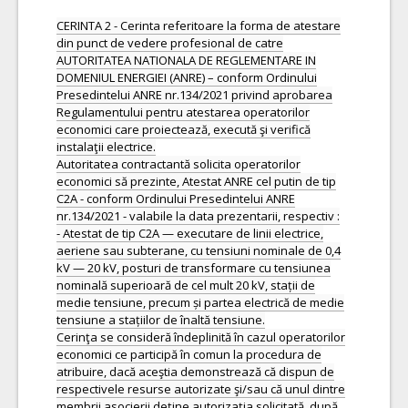
CERINTA 2 - Cerinta referitoare la forma de atestare
din punct de vedere profesional de catre
AUTORITATEA NATIONALA DE REGLEMENTARE IN
DOMENIUL ENERGIEI (ANRE) – conform Ordinului
Presedintelui ANRE nr.134/2021 privind aprobarea
Regulamentului pentru atestarea operatorilor
economici care proiectează, execută şi verifică
instalaţii electrice.
Autoritatea contractantă solicita operatorilor
economici să prezinte, Atestat ANRE cel putin de tip
C2A - conform Ordinului Presedintelui ANRE
nr.134/2021 - valabile la data prezentarii, respectiv :
- Atestat de tip C2A — executare de linii electrice,
aeriene sau subterane, cu tensiuni nominale de 0,4
kV — 20 kV, posturi de transformare cu tensiunea
nominală superioară de cel mult 20 kV, stații de
medie tensiune, precum și partea electrică de medie
tensiune a stațiilor de înaltă tensiune.
Cerinţa se consideră îndeplinită în cazul operatorilor
economici ce participă în comun la procedura de
atribuire, dacă aceştia demonstrează că dispun de
respectivele resurse autorizate şi/sau că unul dintre
membrii asocierii deţine autorizaţia solicitată, după