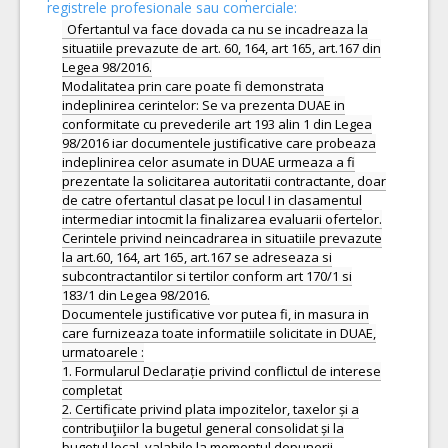
registrele profesionale sau comerciale:
Ofertantul va face dovada ca nu se incadreaza la
situatiile prevazute de art. 60, 164, art 165, art.167 din
Legea 98/2016.
Modalitatea prin care poate fi demonstrata
indeplinirea cerintelor: Se va prezenta DUAE in
conformitate cu prevederile art 193 alin 1 din Legea
98/2016 iar documentele justificative care probeaza
indeplinirea celor asumate in DUAE urmeaza a fi
prezentate la solicitarea autoritatii contractante, doar
de catre ofertantul clasat pe locul I in clasamentul
intermediar intocmit la finalizarea evaluarii ofertelor.
Cerintele privind neincadrarea in situatiile prevazute
la art.60, 164, art 165, art.167 se adreseaza si
subcontractantilor si tertilor conform art 170/1 si
183/1 din Legea 98/2016.
Documentele justificative vor putea fi, in masura in
care furnizeaza toate informatiile solicitate in DUAE,
urmatoarele :
1. Formularul Declarație privind conflictul de interese
completat
2. Certificate privind plata impozitelor, taxelor și a
contribuţiilor la bugetul general consolidat și la
bugetul local, valabile la momentul depunerii