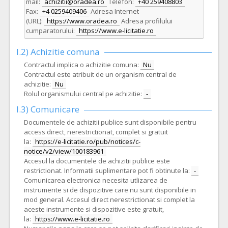
mail:
achizitii@oradea.ro
Telefon:
+40 259408803
Fax:
+4 0259409406
Adresa Internet
(URL):
https://www.oradea.ro
Adresa profilului
cumparatorului:
https://www.e-licitatie.ro
I.2) Achizitie comuna
Contractul implica o achizitie comuna:
Nu
Contractul este atribuit de un organism central de
achizitie:
Nu
Rolul organismului central pe achizitie:
-
I.3) Comunicare
Documentele de achizitii publice sunt disponibile pentru
access direct, nerestrictionat, complet si gratuit
la:
https://e-licitatie.ro/pub/notices/c-
notice/v2/view/100183961
Accesul la documentele de achizitii publice este
restrictionat. Informatii suplimentare pot fi obtinute la:
-
Comunicarea electronica necesita utlizarea de
instrumente si de dispozitive care nu sunt disponibile in
mod general. Accesul direct nerestrictionat si complet la
aceste instrumente si dispozitive este gratuit,
la:
https://www.e-licitatie.ro