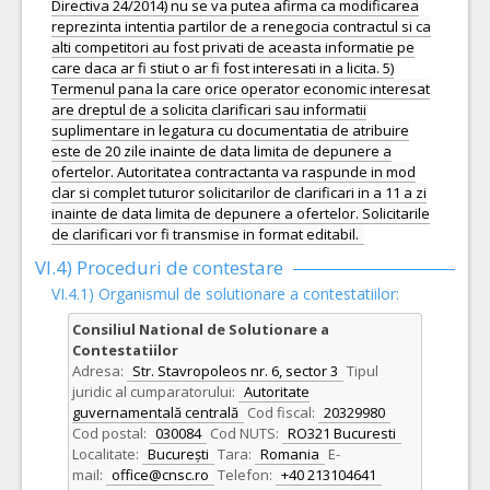
Directiva 24/2014) nu se va putea afirma ca modificarea
reprezinta intentia partilor de a renegocia contractul si ca
alti competitori au fost privati de aceasta informatie pe
care daca ar fi stiut o ar fi fost interesati in a licita. 5)
Termenul pana la care orice operator economic interesat
are dreptul de a solicita clarificari sau informatii
suplimentare in legatura cu documentatia de atribuire
este de 20 zile inainte de data limita de depunere a
ofertelor. Autoritatea contractanta va raspunde in mod
clar si complet tuturor solicitarilor de clarificari in a 11 a zi
inainte de data limita de depunere a ofertelor. Solicitarile
de clarificari vor fi transmise in format editabil.
VI.4) Proceduri de contestare
VI.4.1) Organismul de solutionare a contestatiilor:
Consiliul National de Solutionare a
Contestatiilor
Adresa:
Str. Stavropoleos nr. 6, sector 3
Tipul
juridic al cumparatorului:
Autoritate
guvernamentală centrală
Cod fiscal:
20329980
Cod postal:
030084
Cod NUTS:
RO321 Bucuresti
Localitate:
București
Tara:
Romania
E-
mail:
office@cnsc.ro
Telefon:
+40 213104641