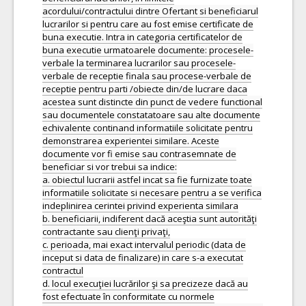
acordului/contractului dintre Ofertant si beneficiarul
lucrarilor si pentru care au fost emise certificate de
buna executie. Intra in categoria certificatelor de
buna executie urmatoarele documente: procesele-
verbale la terminarea lucrarilor sau procesele-
verbale de receptie finala sau procese-verbale de
receptie pentru parti /obiecte din/de lucrare daca
acestea sunt distincte din punct de vedere functional
sau documentele constatatoare sau alte documente
echivalente continand informatiile solicitate pentru
demonstrarea experientei similare. Aceste
documente vor fi emise sau contrasemnate de
beneficiar si vor trebui sa indice:
a. obiectul lucrarii astfel incat sa fie furnizate toate
informatiile solicitate si necesare pentru a se verifica
indeplinirea cerintei privind experienta similara
b. beneficiarii, indiferent dacă aceştia sunt autorităţi
contractante sau clienţi privaţi,
c. perioada, mai exact intervalul periodic (data de
inceput si data de finalizare) in care s-a executat
contractul
d. locul execuţiei lucrărilor şi sa precizeze dacă au
fost efectuate în conformitate cu normele