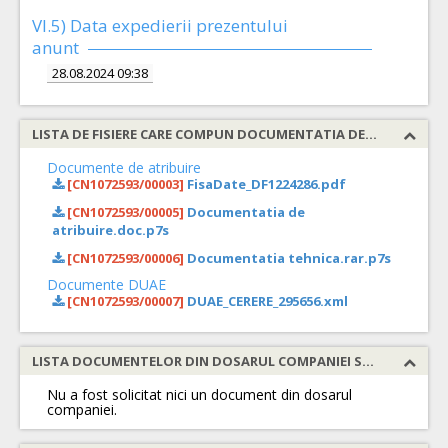
VI.5) Data expedierii prezentului
anunt
28.08.2024 09:38
LISTA DE FISIERE CARE COMPUN DOCUMENTATIA DE ATRIBUIRE
Documente de atribuire
[CN1072593/00003]
FisaDate_DF1224286.pdf
[CN1072593/00005]
Documentatia de
atribuire.doc.p7s
[CN1072593/00006]
Documentatia tehnica.rar.p7s
Documente DUAE
[CN1072593/00007]
DUAE_CERERE_295656.xml
LISTA DOCUMENTELOR DIN DOSARUL COMPANIEI SOLICITATE
Nu a fost solicitat nici un document din dosarul
companiei.