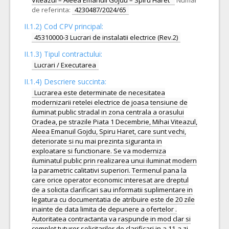
Viteazul – Aleea Emanuil Gojdu – Spiru Haret”
Numar
de referinta:
4230487/2024/65
II.1.2) Cod CPV principal:
45310000-3 Lucrari de instalatii electrice (Rev.2)
II.1.3) Tipul contractului:
Lucrari / Executarea
II.1.4) Descriere succinta:
Lucrarea este determinate de necesitatea
modernizarii retelei electrice de joasa tensiune de
iluminat public stradal in zona centrala a orasului
Oradea, pe strazile Piata 1 Decembrie, Mihai Viteazul,
Aleea Emanuil Gojdu, Spiru Haret, care sunt vechi,
deteriorate si nu mai prezinta siguranta in
exploatare si functionare. Se va moderniza
iluminatul public prin realizarea unui iluminat modern
la parametric calitativi superiori. Termenul pana la
care orice operator economic interesat are dreptul
de a solicita clarificari sau informatii suplimentare in
legatura cu documentatia de atribuire este de 20 zile
inainte de data limita de depunere a ofertelor .
Autoritatea contractanta va raspunde in mod clar si
complet tuturor solicitarilor de clarificari in a 11-a zi