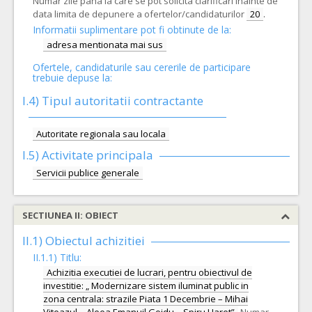
Numar zile pana la care se pot solicita clarificari inainte de
data limita de depunere a ofertelor/candidaturilor
20
.
Informatii suplimentare pot fi obtinute de la:
adresa mentionata mai sus
Ofertele, candidaturile sau cererile de participare
trebuie depuse la:
I.4) Tipul autoritatii contractante
Autoritate regionala sau locala
I.5)
Activitate principala
Servicii publice generale
SECTIUNEA II: OBIECT
II.1) Obiectul achizitiei
II.1.1) Titlu:
Achizitia executiei de lucrari, pentru obiectivul de
investitie: „ Modernizare sistem iluminat public in
zona centrala: strazile Piata 1 Decembrie – Mihai