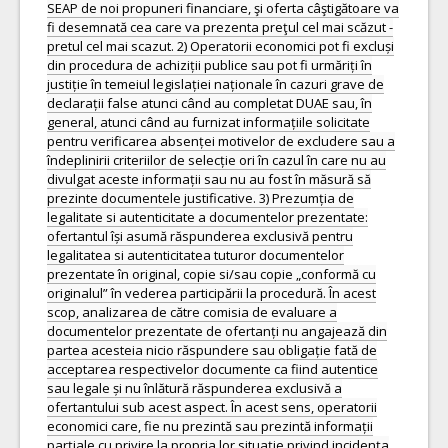
SEAP de noi propuneri financiare, şi oferta câştigătoare va
fi desemnată cea care va prezenta preţul cel mai scăzut -
pretul cel mai scazut. 2) Operatorii economici pot fi excluși
din procedura de achiziții publice sau pot fi urmăriți în
justiție în temeiul legislației naționale în cazuri grave de
declarații false atunci când au completat DUAE sau, în
general, atunci când au furnizat informațiile solicitate
pentru verificarea absenței motivelor de excludere sau a
îndeplinirii criteriilor de selecție ori în cazul în care nu au
divulgat aceste informații sau nu au fost în măsură să
prezinte documentele justificative. 3) Prezumția de
legalitate si autenticitate a documentelor prezentate:
ofertantul își asumă răspunderea exclusivă pentru
legalitatea si autenticitatea tuturor documentelor
prezentate în original, copie si/sau copie „conformă cu
originalul” în vederea participării la procedură. În acest
scop, analizarea de către comisia de evaluare a
documentelor prezentate de ofertanți nu angajează din
partea acesteia nicio răspundere sau obligație fată de
acceptarea respectivelor documente ca fiind autentice
sau legale și nu înlătură răspunderea exclusivă a
ofertantului sub acest aspect. În acest sens, operatorii
economici care, fie nu prezintă sau prezintă informații
parțiale cu privire la propria lor situație privind incidența