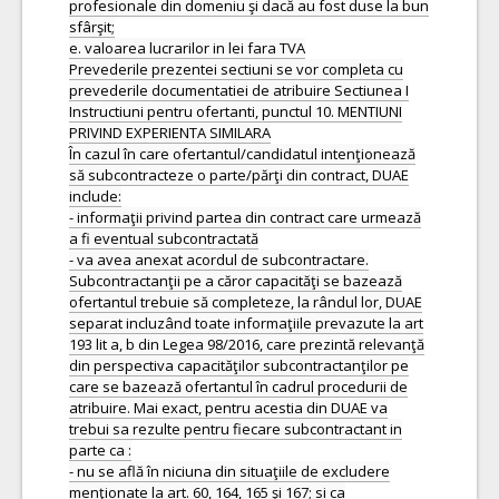
profesionale din domeniu şi dacă au fost duse la bun
sfârşit;
e. valoarea lucrarilor in lei fara TVA
Prevederile prezentei sectiuni se vor completa cu
prevederile documentatiei de atribuire Sectiunea I
Instructiuni pentru ofertanti, punctul 10. MENTIUNI
PRIVIND EXPERIENTA SIMILARA
În cazul în care ofertantul/candidatul intenţionează
să subcontracteze o parte/părţi din contract, DUAE
include:
- informaţii privind partea din contract care urmează
a fi eventual subcontractată
- va avea anexat acordul de subcontractare.
Subcontractanţii pe a căror capacităţi se bazează
ofertantul trebuie să completeze, la rândul lor, DUAE
separat incluzând toate informaţiile prevazute la art
193 lit a, b din Legea 98/2016, care prezintă relevanţă
din perspectiva capacităţilor subcontractanţilor pe
care se bazează ofertantul în cadrul procedurii de
atribuire. Mai exact, pentru acestia din DUAE va
trebui sa rezulte pentru fiecare subcontractant in
parte ca :
- nu se află în niciuna din situaţiile de excludere
menţionate la art. 60, 164, 165 şi 167; si ca