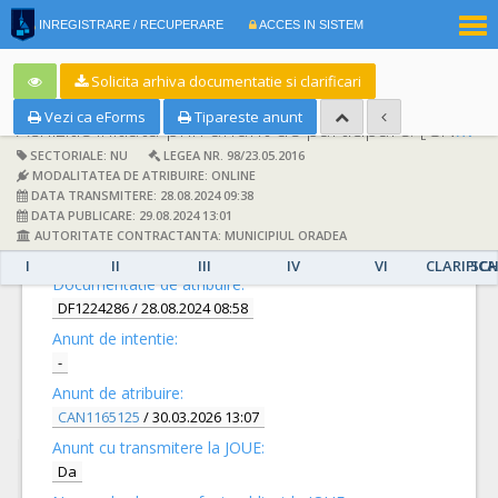
|
INREGISTRARE / RECUPERARE
ACCES IN SISTEM
RO
EN
Solicita arhiva documentatie si clarificari
Vezi ca eForms
Tipareste anunt
Achizitie initiata prin anunt de participare:
[CN1072593] -
SECTORIALE: NU
LEGEA NR. 98/23.05.2016
MODALITATEA DE ATRIBUIRE: ONLINE
DATA TRANSMITERE: 28.08.2024 09:38
DATA PUBLICARE: 29.08.2024 13:01
AUTORITATE CONTRACTANTA: MUNICIPIUL ORADEA
DETALII
I
II
III
IV
VI
CLARIFICA
SCH
Documentatie de atribuire:
DF1224286
/ 28.08.2024 08:58
Anunt de intentie:
-
Anunt de atribuire:
CAN1165125
/ 30.03.2026 13:07
Anunt cu transmitere la JOUE:
Da