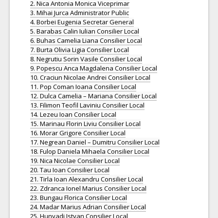
2. Nica Antonia Monica Viceprimar
3. Mihai Jurca Administrator Public
4. Borbei Eugenia Secretar General
5. Barabas Calin Iulian Consilier Local
6. Buhas Camelia Liana Consilier Local
7. Burta Olivia Ligia Consilier Local
8. Negrutiu Sorin Vasile Consilier Local
9. Popescu Anca Magdalena Consilier Local
10. Craciun Nicolae Andrei Consilier Local
11. Pop Coman Ioana Consilier Local
12. Dulca Camelia – Mariana Consilier Local
13. Filimon Teofil Laviniu Consilier Local
14. Lezeu Ioan Consilier Local
15. Marinau Florin Liviu Consilier Local
16. Morar Grigore Consilier Local
17. Negrean Daniel – Dumitru Consilier Local
18. Fulop Daniela Mihaela Consilier Local
19. Nica Nicolae Consilier Local
20. Tau Ioan Consilier Local
21. Tirla Ioan Alexandru Consilier Local
22. Zdranca Ionel Marius Consilier Local
23. Bungau Florica Consilier Local
24. Madar Marius Adrian Consilier Local
25. Hunyadi Istvan Consilier Local