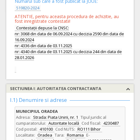
Numarul sub care a fost publicat la JOUE:
519820-2024
ATENTIE, pentru aceasta procedura de achizitie, au
fost inregistrate contestatii!
Contestații depuse la CNSC:
nr: 3068 din data de 06.09.2024 cu decizia 2590 din data de
16.09.2024
nr: 4336 din data de 03.11.2025
nr: 4340 din data de 03.11.2025 cu decizia 244 din data de
28.01.2026
SECTIUNEA I: AUTORITATEA CONTRACTANTA
I.1) Denumire si adrese
MUNICIPIUL ORADEA
Adresa:
Strada: Piata Unirii, nr. 1
Tipul juridic al
cumparatorului:
Autoritate locală
Cod fiscal:
4230487
Cod postal:
410100
Cod NUTS:
RO111 Bihor
Localitate:
Oradea
Tara:
Romania
E-