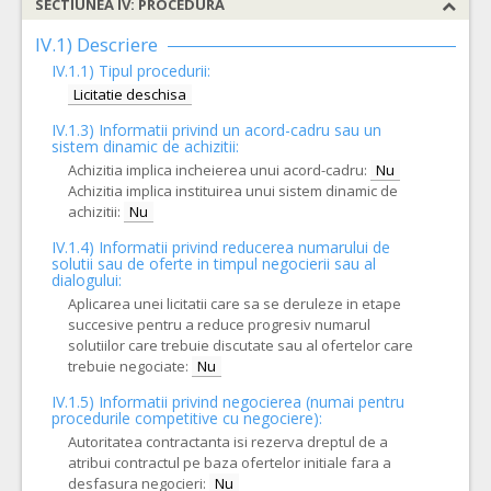
SECTIUNEA IV: PROCEDURA
IV.1) Descriere
IV.1.1) Tipul procedurii:
Licitatie deschisa
IV.1.3) Informatii privind un acord-cadru sau un
sistem dinamic de achizitii:
Achizitia implica incheierea unui acord-cadru:
Nu
Achizitia implica instituirea unui sistem dinamic de
achizitii:
Nu
IV.1.4) Informatii privind reducerea numarului de
solutii sau de oferte in timpul negocierii sau al
dialogului:
Aplicarea unei licitatii care sa se deruleze in etape
succesive pentru a reduce progresiv numarul
solutiilor care trebuie discutate sau al ofertelor care
trebuie negociate:
Nu
IV.1.5) Informatii privind negocierea (numai pentru
procedurile competitive cu negociere):
Autoritatea contractanta isi rezerva dreptul de a
atribui contractul pe baza ofertelor initiale fara a
desfasura negocieri:
Nu