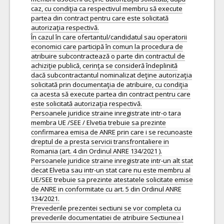
caz, cu condiţia ca respectivul membru să execute
partea din contract pentru care este solicitată
autorizaţia respectivă.
În cazul în care ofertantul/candidatul sau operatorii
economici care participă în comun la procedura de
atribuire subcontractează o parte din contractul de
achiziţie publică, cerinţa se consideră îndeplinită
dacă subcontractantul nominalizat deţine autorizaţia
solicitată prin documentaţia de atribuire, cu condiţia
ca acesta să execute partea din contract pentru care
este solicitată autorizaţia respectivă.
Persoanele juridice straine inregistrate intr-o tara
membra UE /SEE / Elvetia trebuie sa prezinte
confirmarea emisa de ANRE prin care i se recunoaste
dreptul de a presta servicii transfrontaliere in
Romania (art. 4 din Ordinul ANRE 134/2021 ).
Persoanele juridice straine inregistrate intr-un alt stat
decat Elvetia sau intr-un stat care nu este membru al
UE/SEE trebuie sa prezinte atestatele solicitate emise
de ANRE in conformitate cu art. 5 din Ordinul ANRE
134/2021.
Prevederile prezentei sectiuni se vor completa cu
prevederile documentatiei de atribuire Sectiunea I