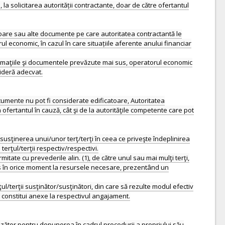
a solicitarea autorității contractante, doar de către ofertantul
 vigoare sau alte documente pe care autoritatea contractantă le
 economic, în cazul în care situațiile aferente anului financiar
formaţiile şi documentele prevăzute mai sus, operatorul economic
sideră adecvat.
ocumente nu pot fi considerate edificatoare, Autoritatea
ofertantul în cauză, cât şi de la autorităţile competente care pot
 susţinerea unui/unor terţ/terţi în ceea ce priveşte îndeplinirea
terţul/terţii respectiv/respectivi.
tate cu prevederile alin. (1), de către unul sau mai mulţi terţi,
es în orice moment la resursele necesare, prezentând un
/terţii susţinător/susţinători, din care să rezulte modul efectiv
r constitui anexe la respectivul angajament.
zător pentru depunerea în cadrul procedurii a propriului său