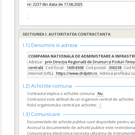
nr: 2237 din data de 17.06.2025
SECTIUNEA I: AUTORITATEA CONTRACTANTA
I.1) Denumire si adrese
COMPANIA NATIONALA DE ADMINISTRARE A INFRASTRUC
Adresa:
prin Direcția Regională de Drumuri și Poduri Timișo
centrală
Cod fiscal:
16054368
Cod postal:
300238
Cod N
Internet (URL):
https://www.drdptm.ro
Adresa profilului c
I.2) Achizitie comuna
Contractul implica o achizitie comuna:
Nu
Contractul este atribuit de un organism central de achizitie:
Rolul organismului central pe achizitie:
-
I.3) Comunicare
Documentele de achizitii publice sunt disponibile pentru acce
Accesul la documentele de achizitii publice este restrictionat
Comunicarea electronica necesita utlizarea de instrumente s