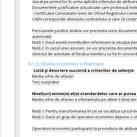
clasat pe primul loc în urma aplicării criteriului de atribuir
Documentele justificative actualizate care probează înde
- Certificatul Constatator emis de Oficiul Registrului Com
CAEN corespunde obiectului contractului și care să conţin
Persoanele juridice străine vor prezenta orice documente 
autorizată.
Notă 1: Dacă există incertitudini referitoare la situaţia 
Notă 2: În cazul unei asocieri, se vor prezenta documente
III.1.2) Situatia economica si financiara:
Media cifrei de afaceri
Terţ susţinător
Media cifrei de afaceri a ofertantului pe ultimii 3 (trei) an
Notă 1: Pentru transformarea în Lei se va utiliza cursul me
Notă 2: Dacă un grup de operatori economici depune o of
Operatorii economici participanți la procedura de atribuir