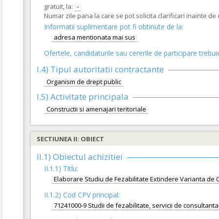
gratuit, la:
-
Numar zile pana la care se pot solicita clarificari inainte d
Informatii suplimentare pot fi obtinute de la:
adresa mentionata mai sus
Ofertele, candidaturile sau cererile de participare trebui
I.4) Tipul autoritatii contractante
Organism de drept public
I.5)
Activitate principala
Constructii si amenajari teritoriale
SECTIUNEA II: OBIECT
II.1) Obiectul achizitiei
II.1.1) Titlu:
Elaborare Studiu de Fezabilitate Extindere Varianta de 
II.1.2) Cod CPV principal:
71241000-9 Studii de fezabilitate, servicii de consultanta