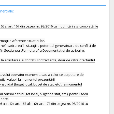
merciale:
 165 și art. 167 din Legea nr. 98/2016 cu modificările și completările
rmațiile aferente situației lor.
nd neîncadrarea în situaţiile potențial generatoare de conflict de
t în Secțiunea „Formulare” a Documentației de atribuire.
 solicitarea autorității contractante, doar de către ofertantul
ctivului operator economic, sau a celor ce au putere de
utiv, valabil la momentul prezentării;
consolidat (buget local, buget de stat, etc.), la momentul
l consolidat (buget local, buget de stat, etc.), pentru sedii
ioare.
. (2), art. 167 alin. (2), art. 171 din Legea nr. 98/2016 cu