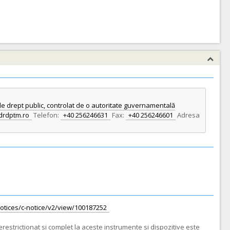
e drept public, controlat de o autoritate guvernamentală
drdptm.ro
Telefon:
+40 256246631
Fax:
+40 256246601
Adresa
/notices/c-notice/v2/view/100187252
restrictionat si complet la aceste instrumente si dispozitive este