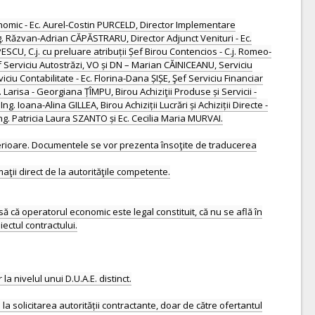
conomic - Ec. Aurel-Costin PURCELD, Director Implementare
Ing. Răzvan-Adrian CĂPĂSTRARU, Director Adjunct Venituri - Ec.
CU, C.j. cu preluare atribuții Șef Birou Contencios - C.j. Romeo-
ef Serviciu Autostrăzi, VO și DN – Marian CĂINICEANU, Serviciu
iu Contabilitate - Ec. Florina-Dana ȘIȘE, Şef Serviciu Financiar
 Larisa - Georgiana ȚÎMPU, Birou Achiziţii Produse și Servicii -
ng. Ioana-Alina GILLEA, Birou Achiziții Lucrări și Achiziții Directe -
ng. Patricia Laura SZANTO și Ec. Cecilia Maria MURVAI.
ulterioare. Documentele se vor prezenta însoţite de traducerea
aţii direct de la autorităţile competente.
ă că operatorul economic este legal constituit, că nu se află în
iectul contractului.
a nivelul unui D.U.A.E. distinct.
 solicitarea autorității contractante, doar de către ofertantul