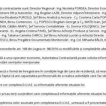
ății contractante sunt: Director Regional - Ing. Nicoleta PORDEA, Director E
ținere DN și Autostrăzi - Ing. Bogdan LAZIE, Director Adjunct Întreținere - 
-Elisabeta PURCELD, Șef Birou Analiză și Avizare - C.j. Cosmina Carla POPES
n MINDA, Birou Contencios - C.j. POPESCU Bogdan-George și C.j. MATEI Ioan, Ş
N, Cătălin ARAPU, Șef Serviciu Contabilitate - Ec. Dorina VOLOŞENCU, Servic
ii - Ec. Angela-Cristina PAVEL, Șef Birou Achiziţii Produse și Servicii - Ing.
 Ing. Tatiana-Camelia CHIRCU, Șef Birou Achiziții Lucrări și Achiziții Directe - I
ESCU, Birou Pregătire Documentații Monitorizări - Ing. Col. Mihaela BĂLOI, I
 prevederile art. 168 din Legea nr. 98/2016 cu modificările și completările 
nală a unui operator economic, Autoritatea Contractantă poate solicita inform
ctării cerinţelor menţionate:
 o formă de înregistrare în condiţiile legii din țara de rezidență, să reias
şi faptul că are capacitatea profesională de a realiza activităţile care fac ob
e vor completa D.U.A.E. cu informațiile aferente situației lor.
și/sau terți susținători care completează informațiile aferente situației lor l
plinirea celor asumate prin completarea D.U.A.E., urmează a fi prezentate la