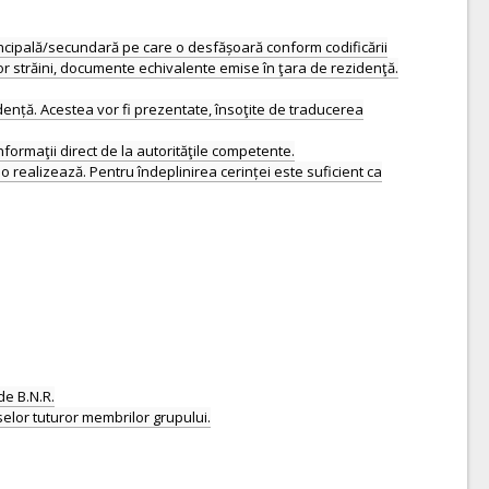
 principală/secundară pe care o desfășoară conform codificării
lor străini, documente echivalente emise în ţara de rezidenţă.
dență. Acestea vor fi prezentate, însoţite de traducerea
nformaţii direct de la autorităţile competente.
 realizează. Pentru îndeplinirea cerinței este suficient ca
de B.N.R.
elor tuturor membrilor grupului.