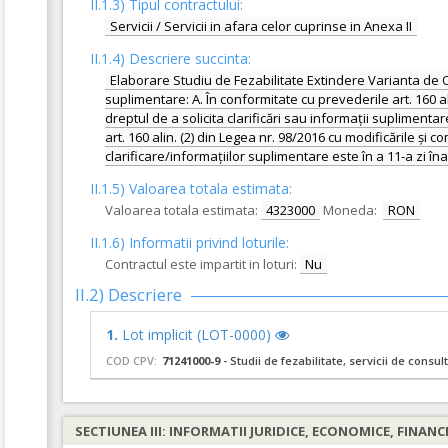
II.1.3) Tipul contractului:
Servicii / Servicii in afara celor cuprinse in Anexa II
II.1.4) Descriere succinta:
Elaborare Studiu de Fezabilitate Extindere Varianta de O
suplimentare: A. În conformitate cu prevederile art. 160 al
dreptul de a solicita clarificări sau informații suplimenta
art. 160 alin. (2) din Legea nr. 98/2016 cu modificările și 
clarificare/informațiilor suplimentare este în a 11-a zi în
II.1.5) Valoarea totala estimata:
Valoarea totala estimata:
4323000
Moneda:
RON
II.1.6) Informatii privind loturile:
Contractul este impartit in loturi:
Nu
II.2) Descriere
1.
Lot implicit (LOT-0000)
COD CPV:
71241000-9
- Studii de fezabilitate, servicii de consul
SECTIUNEA III: INFORMATII JURIDICE, ECONOMICE, FINANC