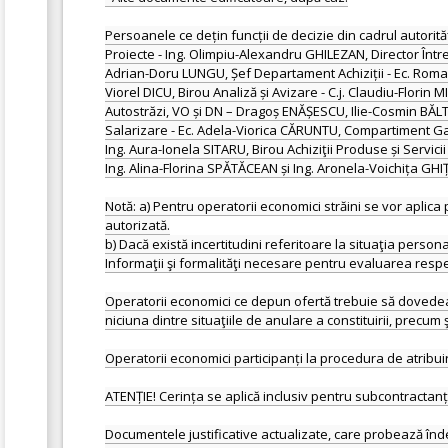
Persoanele ce dețin funcții de decizie din cadrul autorit
Proiecte - Ing. Olimpiu-Alexandru GHILEZAN, Director Între
Adrian-Doru LUNGU, Șef Departament Achiziții - Ec. Romana
Viorel DICU, Birou Analiză și Avizare - C.j. Claudiu-Flori
Autostrăzi, VO și DN – Dragoș ENĂȘESCU, Ilie-Cosmin BĂLTEA
Salarizare - Ec. Adela-Viorica CĂRUNTU, Compartiment Garanț
Ing. Aura-Ionela SITARU, Birou Achiziţii Produse și Servicii -
Ing. Alina-Florina SPĂTĂCEAN și Ing. Aronela-Voichița GHIȚ
Notă: a) Pentru operatorii economici străini se vor aplica
autorizată.
b) Dacă există incertitudini referitoare la situaţia perso
Informaţii şi formalităţi necesare pentru evaluarea respe
Operatorii economici ce depun ofertă trebuie să dovedească
niciuna dintre situaţiile de anulare a constituirii, precum 
Operatorii economici participanți la procedura de atribuir
ATENȚIE! Cerința se aplică inclusiv pentru subcontractanți 
Documentele justificative actualizate, care probează înde