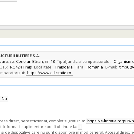
TURII RUTIERE S.A.
ara, str. Coriolan Băran, nr. 18
Tipul juridic al cumparatorului:
Organism d
UTS:
RO424 Timiş
Localitate:
Timisoara
Tara:
Romania
E-mail:
timpu@
umparatorului:
https://www.e-licitatie.ro
Nu
ss direct, nerestrictionat, complet si gratuit la:
https://e-licitatie.ro/pub
. Informatii suplimentare pot fi obtinute la:
-
i de dispozitive care nu sunt disponibile in mod general. Accesul direct ne