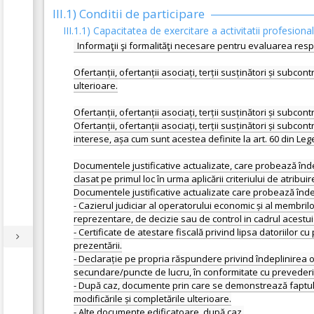
III.1) Conditii de participare
III.1.1) Capacitatea de exercitare a activitatii profesiona
Informaţii şi formalităţi necesare pentru evaluarea resp
Ofertanții, ofertanții asociați, terții susținători și subcon
ulterioare.
Ofertanții, ofertanții asociați, terții susținători și subcon
Ofertanții, ofertanții asociați, terții susținători și subc
interese, așa cum sunt acestea definite la art. 60 din Le
Documentele justificative actualizate, care probează înde
clasat pe primul loc în urma aplicării criteriului de atribuir
Documentele justificative actualizate care probează înde
- Cazierul judiciar al operatorului economic și al membr
reprezentare, de decizie sau de control in cadrul acestuia
- Certificate de atestare fiscală privind lipsa datoriilor cu
prezentării.
- Declarație pe propria răspundere privind îndeplinirea obl
secundare/puncte de lucru, în conformitate cu prevederile a
- După caz, documente prin care se demonstrează faptul ca 
modificările și completările ulterioare.
- Alte documente edificatoare, după caz.