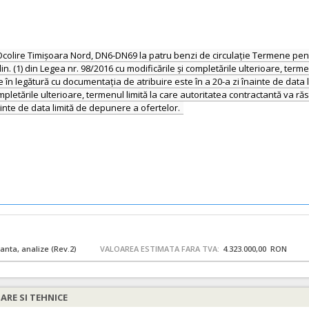
colire Timișoara Nord, DN6-DN69 la patru benzi de circulație Termene pentru
in. (1) din Legea nr. 98/2016 cu modificările și completările ulterioare, ter
re în legătură cu documentația de atribuire este în a 20-a zi înainte de data
completările ulterioare, termenul limită la care autoritatea contractantă va ră
ainte de data limită de depunere a ofertelor.
tanta, analize (Rev.2)
VALOAREA ESTIMATA FARA TVA:
4.323.000,00 RON
IARE SI TEHNICE