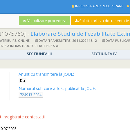
INREGISTRARE / RECUPERARE
Vizualizare procedura
Solicita arhiva documentatie si
N1075760] -
Elaborare Studiu de Fezabilitate Extindere Varianta 
TRIBUIRE: ONLINE
DATA TRANSMITERE: 26.11.2024 13:12
DATA PUBLICARE:
E A INFRASTRUCTURII RUTIERE S.A.
SECTIUNEA III
SECTIUNEA IV
Anunt cu transmitere la JOUE:
Da
Numarul sub care a fost publicat la JOUE:
724913-2024
inregistrate contestatii!
10.07.2025