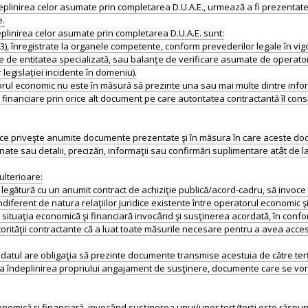
plinirea celor asumate prin completarea D.U.A.E., urmează a fi prezentate, l
e.
plinirea celor asumate prin completarea D.U.A.E. sunt:
2, 2023), înregistrate la organele competente, conform prevederilor legale în
 de entitatea specializată, sau balanțe de verificare asumate de operatorul
 legislației incidente în domeniu).
eratorul economic nu este în măsură să prezinte una sau mai multe dintre in
 financiare prin orice alt document pe care autoritatea contractantă îl con
ceea ce priveşte anumite documente prezentate şi în măsura în care aceste d
e sau detalii, precizări, informaţii sau confirmări suplimentare atât de la 
 ulterioare:
 legătură cu un anumit contract de achiziţie publică/acord-cadru, să invoce
indiferent de natura relaţiilor juridice existente între operatorul economic şi 
situaţia economică şi financiară invocând şi susţinerea acordată, în conformi
orităţii contractante că a luat toate măsurile necesare pentru a avea acc
atul are obligaţia să prezinte documente transmise acestuia de către terţul
gura îndeplinirea propriului angajament de susţinere, documente care se vo
omică şi financiară, invocând susţinerea unui/unor terţ/terţi este răspun