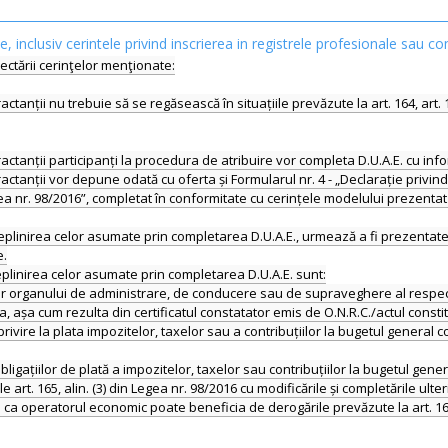
le, inclusiv cerintele privind inscrierea in registrele profesionale sau co
ectării cerinţelor menţionate:
tractanții nu trebuie să se regăsească în situațiile prevăzute la art. 164, art.
tractanții participanți la procedura de atribuire vor completa D.U.A.E. cu info
ontractanții vor depune odată cu oferta și Formularul nr. 4 - „Declarație privi
gea nr. 98/2016”, completat în conformitate cu cerințele modelului prezenta
plinirea celor asumate prin completarea D.U.A.E., urmează a fi prezentate la
e.
plinirea celor asumate prin completarea D.U.A.E. sunt:
ilor organului de administrare, de conducere sau de supraveghere al respe
, așa cum rezulta din certificatul constatator emis de O.N.R.C./actul constit
 privire la plata impozitelor, taxelor sau a contribuțiilor la bugetul general 
igațiilor de plată a impozitelor, taxelor sau contribuțiilor la bugetul genera
rt. 165, alin. (3) din Legea nr. 98/2016 cu modificările și completările ulter
operatorul economic poate beneficia de derogările prevăzute la art. 166 alin