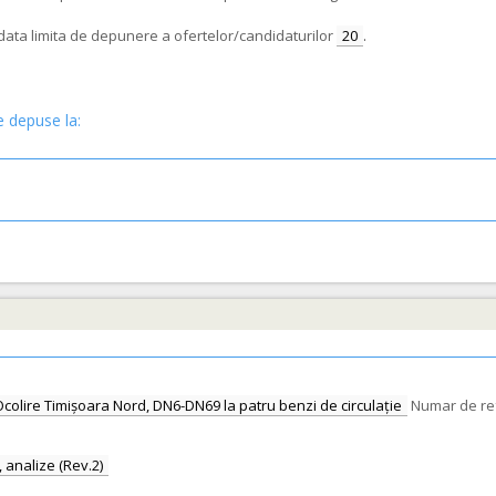
e data limita de depunere a ofertelor/candidaturilor
20
.
e depuse la:
Ocolire Timișoara Nord, DN6-DN69 la patru benzi de circulație
Numar de ref
, analize (Rev.2)