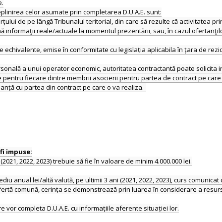
e.
plinirea celor asumate prin completarea D.U.A.E. sunt:
erţului de pe lângă Tribunalul teritorial, din care să rezulte că activitatea
ă informaţii reale/actuale la momentul prezentării, sau, în cazul ofertanţi
echivalente, emise în conformitate cu legislația aplicabila în țara de rezi
personală a unui operator economic, autoritatea contractantă poate solicita i
 pentru fiecare dintre membrii asocierii pentru partea de contract pe care o
i (2021, 2022, 2023) trebuie să fie în valoare de minim 4.000.000 lei.
diu anual lei/altă valută, pe ultimii 3 ani (2021, 2022, 2023), curs comunicat 
ertă comună, cerința se demonstrează prin luarea în considerare a resurs
e vor completa D.U.A.E. cu informațiile aferente situației lor.