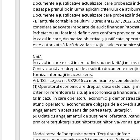
Documentele justificative actualizate, care probează înde
clasat pe primul loc în urma aplicării criteriului de atribuir
Documentele justificative actualizate care probează înde
- Bilanţurile contabile pe ultimii 3 (trei) ani (2021, 202
consideră adecvate (rapoarte de audit financiar întocmite
încheiat nu au fost încă definitivate conform prevederilor
În cazul în care, din motive obiective şi justificate, op
este autorizat să facă dovada situaţiei sale economice şi
Notă:
În cazul în care există incertitudini sau neclarităţi în 
Contractantă are dreptul de a solicita documente menţionat
furniza informaţii în acest sens.
Art. 182 - Legea nr. 98/2016 cu modificările și completările
(1) Operatorul economic are dreptul, dacă este cazul şi în
criteriilor referitoare la situaţia economică şi financiară, 
(3) În cazul în care operatorul economic îşi demonstrează 
atunci operatorul economic are obligaţia de a dovedi aut
angajament în acest sens din partea terţului/terţilor.
(4) Odată cu angajamentul de susţinere, ofertantul/candid
prin care terţul/terţii susţinător/susţinători va/vor asi
Modalitatea de îndeplinire pentru Terțul susținător:
Un operator economic care își demonstrează situaţia econ