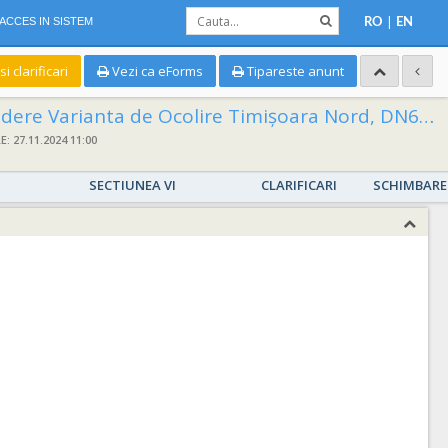
|
ACCES IN SISTEM
RO
EN
 clarificari
Vezi ca eForms
Tipareste anunt
de Ocolire Timișoara Nord, DN6-DN69 la patru benzi de circulație
 27.11.2024 11:00
SECTIUNEA VI
CLARIFICARI
SCHIMBARE