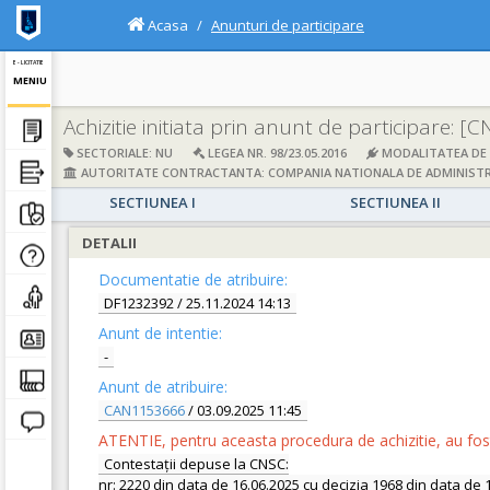
Acasa
Anunturi de participare
E - LICITATIE
MENIU
Achizitie initiata prin anunt de participare:
[C
SECTORIALE: NU
LEGEA NR. 98/23.05.2016
MODALITATEA DE A
AUTORITATE CONTRACTANTA: COMPANIA NATIONALA DE ADMINISTRAR
SECTIUNEA I
SECTIUNEA II
DETALII
Documentatie de atribuire:
DF1232392
/ 25.11.2024 14:13
Anunt de intentie:
-
Anunt de atribuire:
CAN1153666
/ 03.09.2025 11:45
ATENTIE, pentru aceasta procedura de achizitie, au fost 
Contestații depuse la CNSC:
nr: 2220 din data de 16.06.2025 cu decizia 1968 din data de 