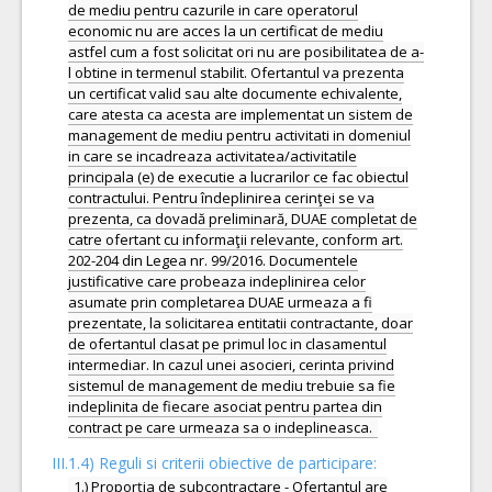
de mediu pentru cazurile in care operatorul
economic nu are acces la un certificat de mediu
astfel cum a fost solicitat ori nu are posibilitatea de a-
l obtine in termenul stabilit. Ofertantul va prezenta
un certificat valid sau alte documente echivalente,
care atesta ca acesta are implementat un sistem de
management de mediu pentru activitati in domeniul
in care se incadreaza activitatea/activitatile
principala (e) de executie a lucrarilor ce fac obiectul
contractului. Pentru îndeplinirea cerinţei se va
prezenta, ca dovadă preliminară, DUAE completat de
catre ofertant cu informaţii relevante, conform art.
202-204 din Legea nr. 99/2016. Documentele
justificative care probeaza indeplinirea celor
asumate prin completarea DUAE urmeaza a fi
prezentate, la solicitarea entitatii contractante, doar
de ofertantul clasat pe primul loc in clasamentul
intermediar. In cazul unei asocieri, cerinta privind
sistemul de management de mediu trebuie sa fie
indeplinita de fiecare asociat pentru partea din
III.1.4) Reguli si criterii obiective de participare:
1.) Proporția de subcontractare - Ofertantul are