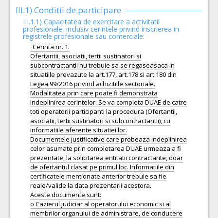
III.1) Conditii de participare
III.1.1) Capacitatea de exercitare a activitatii
profesionale, inclusiv cerintele privind inscrierea in
registrele profesionale sau comerciale:
Cerinta nr. 1.
Ofertantii, asociatii, tertii sustinatori si
subcontractantii nu trebuie sa se regaseasaca in
situatiile prevazute la art.177, art.178 si art.180 din
Legea 99/2016 privind achizitiile sectoriale.
Modalitatea prin care poate fi demonstrata
indeplinirea cerintelor: Se va completa DUAE de catre
toti operatorii participanti la procedura (Ofertantii,
asociatii, tertii sustinatori si subcontractantii), cu
informatiile aferente situatiei lor.
Documentele justificative care probeaza indeplinirea
celor asumate prin completarea DUAE urmeaza a fi
prezentate, la solicitarea entitatii contractante, doar
de ofertantul clasat pe primul loc. Informatiile din
certificatele mentionate anterior trebuie sa fie
reale/valide la data prezentarii acestora.
Aceste documente sunt:
o Cazierul judiciar al operatorului economic si al
membrilor organului de administrare, de conducere