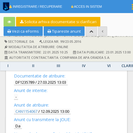
|
INREGISTRARE / RECUPERARE
ACCES IN SISTEM
RO
EN
Solicita arhiva documentatie si clarificari
Vezi ca eForms
Tipareste anunt
Achizitie initiata prin anunt de participare:
[CN1077250] -
SECTORIALE: DA
LEGEA NR. 99/23.05.2016
MODALITATEA DE ATRIBUIRE: ONLINE
DATA TRANSMITERE: 22.01.2025 10:25
DATA PUBLICARE: 23.01.2025 13:00
AUTORITATE CONTRACTANTA: COMPANIA DE APA ORADEA S.A.
I
II
III
IV
VI
CLARI
DETALII
Documentatie de atribuire:
DF1235789
/ 27.03.2025 13:03
Anunt de intentie:
-
Anunt de atribuire:
CAN1154067
/ 12.09.2025 13:00
Anunt cu transmitere la JOUE:
Da