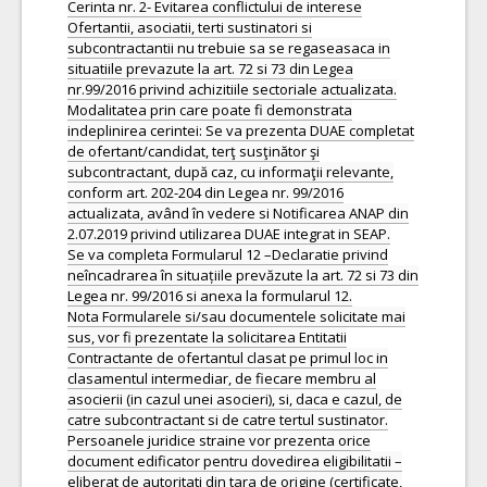
Cerinta nr. 2- Evitarea conflictului de interese
Ofertantii, asociatii, terti sustinatori si
subcontractantii nu trebuie sa se regaseasaca in
situatiile prevazute la art. 72 si 73 din Legea
nr.99/2016 privind achizitiile sectoriale actualizata.
Modalitatea prin care poate fi demonstrata
indeplinirea cerintei: Se va prezenta DUAE completat
de ofertant/candidat, terţ susţinător şi
subcontractant, după caz, cu informaţii relevante,
conform art. 202-204 din Legea nr. 99/2016
actualizata, având în vedere si Notificarea ANAP din
2.07.2019 privind utilizarea DUAE integrat in SEAP.
Se va completa Formularul 12 –Declaratie privind
neîncadrarea în situațiile prevăzute la art. 72 si 73 din
Legea nr. 99/2016 si anexa la formularul 12.
Nota Formularele si/sau documentele solicitate mai
sus, vor fi prezentate la solicitarea Entitatii
Contractante de ofertantul clasat pe primul loc in
clasamentul intermediar, de fiecare membru al
asocierii (in cazul unei asocieri), si, daca e cazul, de
catre subcontractant si de catre tertul sustinator.
Persoanele juridice straine vor prezenta orice
document edificator pentru dovedirea eligibilitatii –
eliberat de autoritati din tara de origine (certificate,