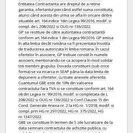
Entitatea Contractanta are dreptul de a retine
garantia, ofertantul pierzând astfel suma constituita,
atunci când acesta din urma se afla în oricare dintre
situatiile art. 164 indice 1din Legea 99/2016, modif. si
compl. de L 208/2022 si OUG nr.136/2022.
GP se restituie de către autoritatea contractantă
conform art.164 indice 1 din Legea 99/2016. GP emisa
în alta limba decât româna va fi prezentata însotita
de traducerea autorizata în limba romana. În cazul
ofertelor în asociere, GP trebuie constit în numele
asocierii, mentionandu-se ca acopera în mod solidar
toti membrii grupului. Dovada constituirii (sub orice
forma) se va incarca in SEAP pâna la data limita de
depunere a ofertelor, cu toate anexele aferente.
Cuantumul GBE este de 10% din valoarea
contractului fara TVA si se constituie conform art. 164
(4) din Legea nr. 99/2016, modif. si completata de L
208/2022 si OUG nr.136/2022 si Conf.Clauzei 15 din
Cond. Generale Anexa nr. 2 la HG nr. 1/2018, modif. si
compl. prin HG nr.297/2022, HG nr. 375/2022, HG
nr.1347/2022.
GBE se constituie în termen de 5 zile lucratoare de la
data semnarii contractului de achizitie publica, cu