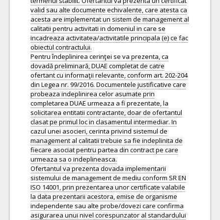
termenul stabilit. Ofertantul va prezenta un certificat
valid sau alte documente echivalente, care atesta ca
acesta are implementat un sistem de management al
calitatii pentru activitati in domeniul in care se
incadreaza activitatea/activitatile principala (e) ce fac
obiectul contractului.
Pentru îndeplinirea cerinţei se va prezenta, ca
dovadă preliminară, DUAE completat de catre
ofertant cu informaţii relevante, conform art. 202-204
din Legea nr. 99/2016. Documentele justificative care
probeaza indeplinirea celor asumate prin
completarea DUAE urmeaza a fi prezentate, la
solicitarea entitatii contractante, doar de ofertantul
clasat pe primul loc in clasamentul intermediar. In
cazul unei asocieri, cerinta privind sistemul de
management al calitatii trebuie sa fie indeplinita de
fiecare asociat pentru partea din contract pe care
urmeaza sa o indeplineasca.
Ofertantul va prezenta dovada implementarii
sistemului de management de mediu conform SR EN
ISO 14001, prin prezentarea unor certificate valabile
la data prezentarii acestora, emise de organisme
independente sau alte probe/dovezi care confirma
asigurarea unui nivel corespunzator al standardului