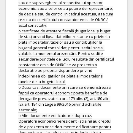
sau de supraveghere al respectivului operator
economic, sau a celor ce au putere de reprezentare,
de decizie sau de control in cadrul acestuia, asa cum
rezulta din certificatul constatator emis de ONRC /
actul constitutiv;
o certificate de atestare fiscală (buget local și buget
de stat) privind lipsa datoriilor restante cu privire la
plata impozitelor, taxelor sau a contribuțiilor la
bugetul general consolidat, pentru sediul social,
valabile la momentul prezentării. Pentru sediile
secundare/punctele de lucru rezultate din certificatul
constatator emis de ONRC se va prezenta o
declarație pe propria răspundere privind
îndeplinirea obligațiilor de plată a impozitelor și
taxelor de la bugetul local.
o Dupa caz, documente prin care se demonstreaza
faptul ca operatorul economic poate beneficia de
derogarile prevazute la art. 179 alin. (2), art.180 alin.
(2), art. 184 din Legea 99/2016 privind achizitiile
sectoriale;
o Alte documente edificatoare, dupa caz.
Operatorii economici nerezidenti (straini) au dreptul
de a prezenta orice documente edificatoare pentru
demonstrarea faptului ca si-au îndeplini tóate