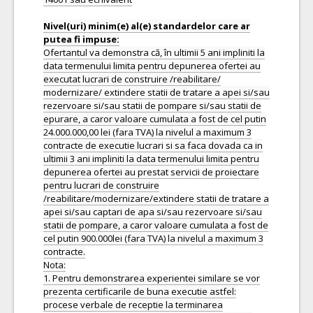
Nivel(uri) minim(e) al(e) standardelor care ar
Ofertantul va demonstra că, în ultimii 5 ani impliniti la
data termenului limita pentru depunerea ofertei au
executat lucrari de construire /reabilitare/
modernizare/ extindere statii de tratare a apei si/sau
rezervoare si/sau statii de pompare si/sau statii de
epurare, a caror valoare cumulata a fost de cel putin
24.000.000,00 lei (fara TVA) la nivelul a maximum 3
contracte de executie lucrari si sa faca dovada ca in
ultimii 3 ani impliniti la data termenului limita pentru
depunerea ofertei au prestat servicii de proiectare
pentru lucrari de construire
/reabilitare/modernizare/extindere statii de tratare a
apei si/sau captari de apa si/sau rezervoare si/sau
statii de pompare, a caror valoare cumulata a fost de
cel putin 900.000lei (fara TVA) la nivelul a maximum 3
contracte.
Nota:
1. Pentru demonstrarea experientei similare se vor
prezenta certificarile de buna executie astfel:
procese verbale de receptie la terminarea