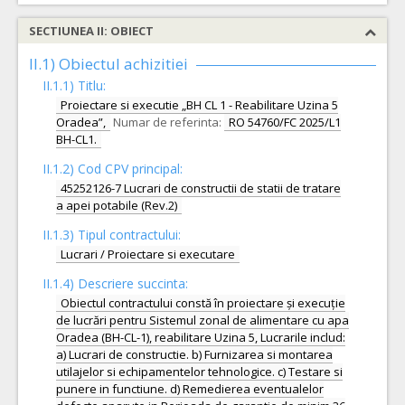
SECTIUNEA II: OBIECT
II.1) Obiectul achizitiei
II.1.1) Titlu:
Proiectare si executie „BH CL 1 - Reabilitare Uzina 5
Oradea”,
Numar de referinta:
RO 54760/FC 2025/L1
BH-CL1.
II.1.2) Cod CPV principal:
45252126-7 Lucrari de constructii de statii de tratare
a apei potabile (Rev.2)
II.1.3) Tipul contractului:
Lucrari / Proiectare si executare
II.1.4) Descriere succinta:
Obiectul contractului constă în proiectare și execuție
de lucrări pentru Sistemul zonal de alimentare cu apa
Oradea (BH-CL-1), reabilitare Uzina 5, Lucrarile includ:
a) Lucrari de constructie. b) Furnizarea si montarea
utilajelor si echipamentelor tehnologice. c) Testare si
punere in functiune. d) Remedierea eventualelor