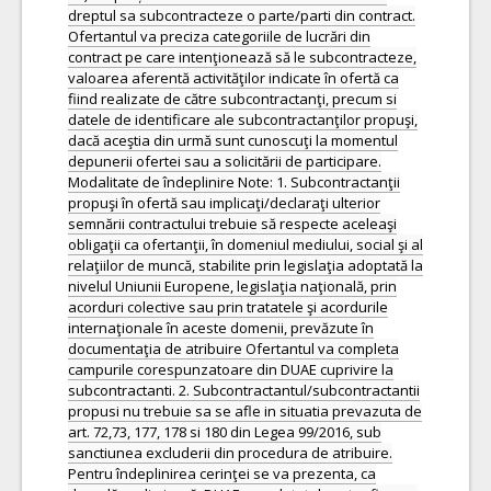
dreptul sa subcontracteze o parte/parti din contract.
Ofertantul va preciza categoriile de lucrări din
contract pe care intenţionează să le subcontracteze,
valoarea aferentă activităţilor indicate în ofertă ca
fiind realizate de către subcontractanţi, precum si
datele de identificare ale subcontractanţilor propuşi,
dacă aceştia din urmă sunt cunoscuţi la momentul
depunerii ofertei sau a solicitării de participare.
Modalitate de îndeplinire Note: 1. Subcontractanţii
propuşi în ofertă sau implicaţi/declaraţi ulterior
semnării contractului trebuie să respecte aceleaşi
obligaţii ca ofertanţii, în domeniul mediului, social şi al
relaţiilor de muncă, stabilite prin legislaţia adoptată la
nivelul Uniunii Europene, legislaţia naţională, prin
acorduri colective sau prin tratatele şi acordurile
internaţionale în aceste domenii, prevăzute în
documentaţia de atribuire Ofertantul va completa
campurile corespunzatoare din DUAE cuprivire la
subcontractanti. 2. Subcontractantul/subcontractantii
propusi nu trebuie sa se afle in situatia prevazuta de
art. 72,73, 177, 178 si 180 din Legea 99/2016, sub
sanctiunea excluderii din procedura de atribuire.
Pentru îndeplinirea cerinţei se va prezenta, ca