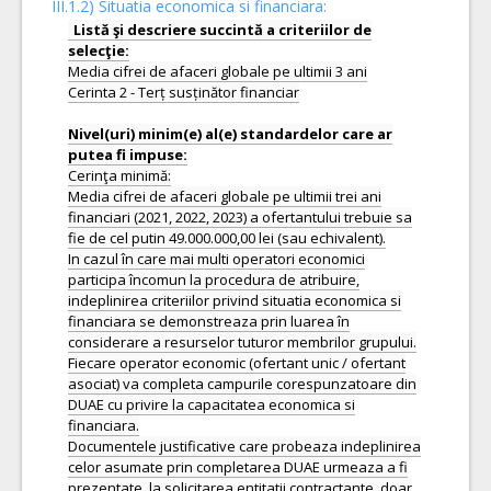
III.1.2) Situatia economica si financiara:
Listă şi descriere succintă a criteriilor de
Media cifrei de afaceri globale pe ultimii 3 ani
Cerinta 2 - Terț susținător financiar
Nivel(uri) minim(e) al(e) standardelor care ar
Cerinţa minimă:
Media cifrei de afaceri globale pe ultimii trei ani
financiari (2021, 2022, 2023) a ofertantului trebuie sa
fie de cel putin 49.000.000,00 lei (sau echivalent).
In cazul în care mai multi operatori economici
participa încomun la procedura de atribuire,
indeplinirea criteriilor privind situatia economica si
financiara se demonstreaza prin luarea în
considerare a resurselor tuturor membrilor grupului.
Fiecare operator economic (ofertant unic / ofertant
asociat) va completa campurile corespunzatoare din
DUAE cu privire la capacitatea economica si
financiara.
Documentele justificative care probeaza indeplinirea
celor asumate prin completarea DUAE urmeaza a fi
prezentate, la solicitarea entitatii contractante, doar