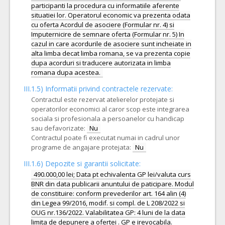
participanti la procedura cu informatiile aferente
situatiei lor. Operatorul economic va prezenta odata
cu oferta Acordul de asociere (Formular nr. 4) si
Imputernicire de semnare oferta (Formular nr. 5) In
cazul in care acordurile de asociere sunt incheiate in
alta limba decat limba romana, se va prezenta copie
dupa acorduri si traducere autorizata in limba
III.1.5)
Informatii privind contractele rezervate:
Contractul este rezervat atelierelor protejate si
operatorilor economici al caror scop este integrarea
sociala si profesionala a persoanelor cu handicap
sau defavorizate:
Nu
Contractul poate fi executat numai in cadrul unor
programe de angajare protejata:
Nu
III.1.6) Depozite si garantii solicitate:
490.000,00 lei; Data pt echivalenta GP lei/valuta curs
BNR din data publicarii anuntului de paticipare. Modul
de constituire: conform prevederilor art. 164 alin (4)
din Legea 99/2016, modif. si compl. de L 208/2022 si
OUG nr.136/2022. Valabilitatea GP: 4 luni de la data
limita de depunere a ofertei . GP e irevocabila.