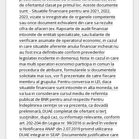
de ofertantul clasat pe primul loc. Aceste documente
sunt: - Situatiile financiare pentru anii 2021, 2022,
2023, vizate si inregistrate de organele competente
sau orice document echivalent din care sa rezulte
cifra de afaceri (ex. Rapoarte de audit financiar
intocmite de entitati specializate, sau balante de
verificare asumate de operatorul economic, in cazul
in care situatiile aferente anului financiar incheiat nu
au fost inca definitivate conform prevederilor
legislatiei incidente in domeniu). Nota: In cazul in care
mai multi operatori economici participa in comun la
procedura de atribuire, formularele si documentele
solicitate mai sus, vor fi prezentate de catre fiecare
membru al grupului. Pentru conversia in LEI, daca
situatiile financiare sunt intocmite in alta moneda, se
va lua in considerare cursul mediu de referinta
publicat de BNR pentru anul respectiv Pentru
îndeplinirea cerinţei se va prezenta, ca dovadă
preliminară, DUAE completat de ofertant si terţ
susţinător, după caz, cu informaţii relevante, conform
art. 202-204 din Legea nr. 99/2016 si având în vedere
si Notificarea ANAP din 2.07.2019 privind utilizarea
DUAE integrat in SEAP. Documentele justificative care