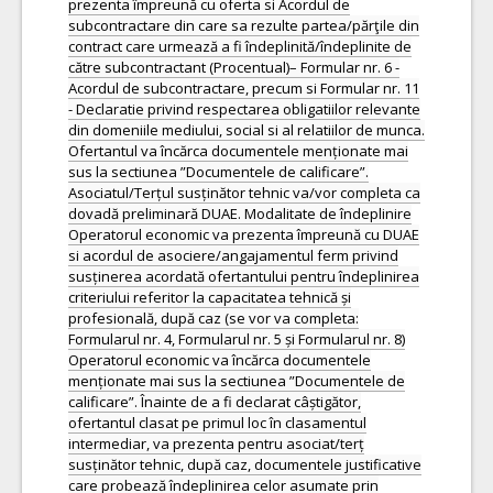
prezenta împreună cu oferta si Acordul de
subcontractare din care sa rezulte partea/părţile din
contract care urmează a fi îndeplinită/îndeplinite de
către subcontractant (Procentual)– Formular nr. 6 -
Acordul de subcontractare, precum si Formular nr. 11
- Declaratie privind respectarea obligatiilor relevante
din domeniile mediului, social si al relatiilor de munca.
Ofertantul va încărca documentele menționate mai
sus la sectiunea ”Documentele de calificare”.
Asociatul/Terțul susținător tehnic va/vor completa ca
dovadă preliminară DUAE. Modalitate de îndeplinire
Operatorul economic va prezenta împreună cu DUAE
si acordul de asociere/angajamentul ferm privind
susținerea acordată ofertantului pentru îndeplinirea
criteriului referitor la capacitatea tehnică și
profesională, după caz (se vor va completa:
Formularul nr. 4, Formularul nr. 5 și Formularul nr. 8)
Operatorul economic va încărca documentele
menționate mai sus la sectiunea ”Documentele de
calificare”. Înainte de a fi declarat câștigător,
ofertantul clasat pe primul loc în clasamentul
intermediar, va prezenta pentru asociat/terț
susținător tehnic, după caz, documentele justificative
care probează îndeplinirea celor asumate prin