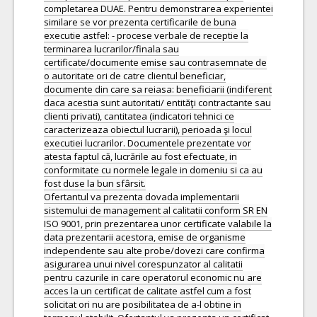
completarea DUAE. Pentru demonstrarea experientei
similare se vor prezenta certificarile de buna
executie astfel: - procese verbale de receptie la
terminarea lucrarilor/finala sau
certificate/documente emise sau contrasemnate de
o autoritate ori de catre clientul beneficiar,
documente din care sa reiasa: beneficiarii (indiferent
daca acestia sunt autoritati/ entităţi contractante sau
clienti privati), cantitatea (indicatori tehnici ce
caracterizeaza obiectul lucrarii), perioada şi locul
executiei lucrarilor. Documentele prezentate vor
atesta faptul că, lucrările au fost efectuate, in
conformitate cu normele legale in domeniu si ca au
fost duse la bun sfârsit.
Ofertantul va prezenta dovada implementarii
sistemului de management al calitatii conform SR EN
ISO 9001, prin prezentarea unor certificate valabile la
data prezentarii acestora, emise de organisme
independente sau alte probe/dovezi care confirma
asigurarea unui nivel corespunzator al calitatii
pentru cazurile in care operatorul economic nu are
acces la un certificat de calitate astfel cum a fost
solicitat ori nu are posibilitatea de a-l obtine in