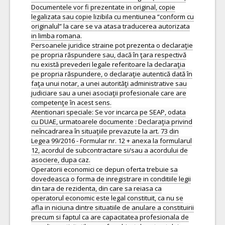
Documentele vor fi prezentate in original, copie
legalizata sau copie lizibila cu mentiunea “conform cu
originalul” la care se va atasa traducerea autorizata
in limba romana.
Persoanele juridice straine pot prezenta o declaraţie
pe propria răspundere sau, dacă în ţara respectivă
nu există prevederi legale referitoare la declaraţia
pe propria răspundere, o declaraţie autentică dată în
faţa unui notar, a unei autorităţi administrative sau
judiciare sau a unei asociaţii profesionale care are
competenţe în acest sens.
Atentionari speciale: Se vor incarca pe SEAP, odata
cu DUAE, urmatoarele documente : Declaraţia privind
neȋncadrarea ȋn situaţiile prevazute la art. 73 din
Legea 99/2016 - Formular nr. 12 + anexa la formularul
12, acordul de subcontractare si/sau a acordului de
asociere, dupa caz.
Operatorii economici ce depun oferta trebuie sa
dovedeasca o forma de inregistrare in conditiile legii
din tara de rezidenta, din care sa reiasa ca
operatorul economic este legal constituit, ca nu se
afla in niciuna dintre situatiile de anulare a constituirii
precum si faptul ca are capacitatea profesionala de