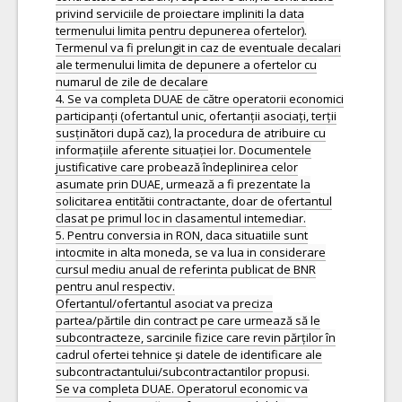
privind serviciile de proiectare impliniti la data
termenului limita pentru depunerea ofertelor).
Termenul va fi prelungit in caz de eventuale decalari
ale termenului limita de depunere a ofertelor cu
numarul de zile de decalare
4. Se va completa DUAE de către operatorii economici
participanți (ofertantul unic, ofertanții asociați, terții
susținători după caz), la procedura de atribuire cu
informațiile aferente situației lor. Documentele
justificative care probează îndeplinirea celor
asumate prin DUAE, urmează a fi prezentate la
solicitarea entitătii contractante, doar de ofertantul
clasat pe primul loc in clasamentul intemediar.
5. Pentru conversia in RON, daca situatiile sunt
intocmite in alta moneda, se va lua in considerare
cursul mediu anual de referinta publicat de BNR
pentru anul respectiv.
Ofertantul/ofertantul asociat va preciza
partea/părtile din contract pe care urmează să le
subcontracteze, sarcinile fizice care revin părților în
cadrul ofertei tehnice și datele de identificare ale
subcontractantului/subcontractantilor propusi.
Se va completa DUAE. Operatorul economic va