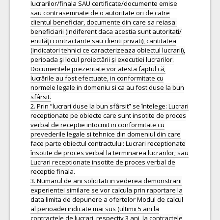
lucrarilor/finala SAU certificate/documente emise
sau contrasemnate de o autoritate ori de catre
clientul beneficiar, documente din care sa reiasa:
beneficiarii (indiferent daca acestia sunt autoritati/
entităţi contractante sau clienti privati), cantitatea
(indicatori tehnici ce caracterizeaza obiectul lucrarii),
perioada şi locul proiectării și executiei lucrarilor.
Documentele prezentate vor atesta faptul că,
lucrările au fost efectuate, in conformitate cu
normele legale in domeniu si ca au fost duse la bun
sfârsit.
2. Prin ”lucrari duse la bun sfârsit” se întelege: Lucrari
receptionate pe obiecte care sunt insotite de proces
verbal de receptie intocmit in conformitate cu
prevederile legale si tehnice din domeniul din care
face parte obiectul contractului: Lucrari receptionate
însotite de proces verbal la terminarea lucrarilor; sau
Lucrari receptionate insotite de proces verbal de
receptie finala.
3. Numarul de ani solicitati in vederea demonstrarii
experientei similare se vor calcula prin raportare la
data limita de depunere a ofertelor Modul de calcul
al perioadei indicate mai sus (ultimii 5 ani la
contractele de lucrari, respectiv 3 ani, la contractele