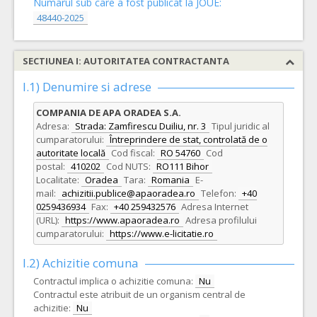
Numarul sub care a fost publicat la JOUE:
48440-2025
SECTIUNEA I: AUTORITATEA CONTRACTANTA
I.1) Denumire si adrese
COMPANIA DE APA ORADEA S.A.
Adresa:
Strada: Zamfirescu Duiliu, nr. 3
Tipul juridic al
cumparatorului:
Întreprindere de stat, controlată de o
autoritate locală
Cod fiscal:
RO 54760
Cod
postal:
410202
Cod NUTS:
RO111 Bihor
Localitate:
Oradea
Tara:
Romania
E-
mail:
achizitii.publice@apaoradea.ro
Telefon:
+40
0259436934
Fax:
+40 259432576
Adresa Internet
(URL):
https://www.apaoradea.ro
Adresa profilului
cumparatorului:
https://www.e-licitatie.ro
I.2) Achizitie comuna
Contractul implica o achizitie comuna:
Nu
Contractul este atribuit de un organism central de
achizitie:
Nu