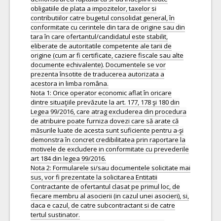
obligatiile de plata a impozitelor, taxelor si
contributiilor catre bugetul consolidat general, în
conformitate cu cerintele din tara de origine sau din
tara în care ofertantul/candidatul este stabilit,
eliberate de autoritatile competente ale tarii de
origine (cum ar fi certificate, caziere fiscale sau alte
documente echivalente). Documentele se vor
prezenta însotite de traducerea autorizata a
acestora in limba româna.
Nota 1: Orice operator economic aflat în oricare
dintre situaţiile prevăzute la art. 177, 178 şi 180 din
Legea 99/2016, care atrag excluderea din procedura
de atribuire poate furniza dovezi care să arate că
măsurile luate de acesta sunt suficiente pentru a-şi
demonstra în concret credibilitatea prin raportare la
motivele de excludere in conformitate cu prevederile
art 184 din legea 99/2016.
Nota 2: Formularele si/sau documentele solicitate mai
sus, vor fi prezentate la solicitarea Entitatii
Contractante de ofertantul clasat pe primul loc, de
fiecare membru al asocierii (in cazul unei asocieri), si,
daca e cazul, de catre subcontractant si de catre
tertul sustinator.