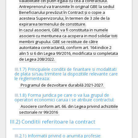
valabilitate cel putin egala cu cea a contractului.
Antreprenorul va transmite în original GBE la sediul
Beneficiarului prevăzut în Contract și o copie a
acesteia Supervizorului, în termen de 3 zile de la
expirarea termenului de constituire.
In cazul asocierii, GBE va fi constituita in numele
asocierii cu mentiunea ca acopera in mod solidar toti
membrii grupului. GBE se restituie de către
autoritatea contractantă, conform art. 164 indice 2
alin 5 si 6 din Legea 99/2016, modificata si completata
III.1.7) Principalele conditii de finantare si modalitati
de plata si/sau trimitere la dispozitiile relevante care
le reglementeaza:
Programul de dezvoltare durabilă 2021-2027.
III.1.8) Forma juridica pe care o va lua grupul de
operatori economici caruia i se atribuie contractul:
Asociere conform art. 66. din Legea privind achizitiile
sectoriale nr 99/2016
III.2)
Conditii referitoare la contract
III.2.1) Informatii privind o anumita profesie: