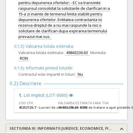
pentru depunerea ofertelor; - EC va transmite
raspunsul consolidat la solicitarile de clarificari in a
15-a zi inainte de termenul limita stabilit pentru
depunerea ofertelor. Entitatea contractanta isi
rezerva dreptul de a nu mai raspunde la nici o
solicitare de clarificari dupa expirarea termenului
prevazut mai sus.
II.1.5) Valoarea totala estimata:
Valoarea totala estimata:
49843236.63
Moneda:
RON
II.1.6) Informatii privind loturile:
Contractul este impartit in loturi:
Nu
II.2) Descriere
1.
Lot implicit (LOT-0000)
COD CPV:
VALOAREA ESTIMATA FARA TVA:
45252126-7
- Lucrari de constructii de statii de tratare a apei potabile (
49.843.236,63 RON
SECTIUNEA III: INFORMATII JURIDICE, ECONOMICE, FINANCIARE SI TEHNICE