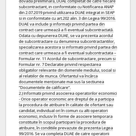
dovadă preliminară, DUAE completat de catre fiecare
subcontractant, in conformitate cu Notificarea ANAP
din 2.07.2019 privind utilizarea DUAE integrat in SEAP
si in conformitate cu art.202 alin. 3 din Legea 99/2016.
DUAE va include şi informaţii privind partea din
contract care urmează a fi eventual subcontractată.
Odata cu depunerea DUAE, se va prezenta acordul
de subcontractare cu denumirea subcontractantilor,
specializarea acestora si informatii privind partea din
contract care urmeaza a fi eventual subcontractata –
Formular nr. 11 Acordul de subcontractare, precum si
Formular nr. 7 Declaratie privind respectarea
obligatiilor relevante din domeniile mediului, social si
al relatiilor de munca. Ofertantul va încărca
documentele menționate mai sus la sectiunea
”Documentele de calificare”.
2.) Informatii privind asocierea operatorilor economici
- Orice operator economic are dreptul de a participa
la procedura de atribuire în calitate de ofertant sau
candidat, individual ori în comun cu alti operatori
economici, inclusiv în forme de asociere temporara
constituite în scopul participarii la procedura de
atribuire, în conditiile prevazute de prezenta Legea
99/2016. Se va completa DUAE de catre operatorii