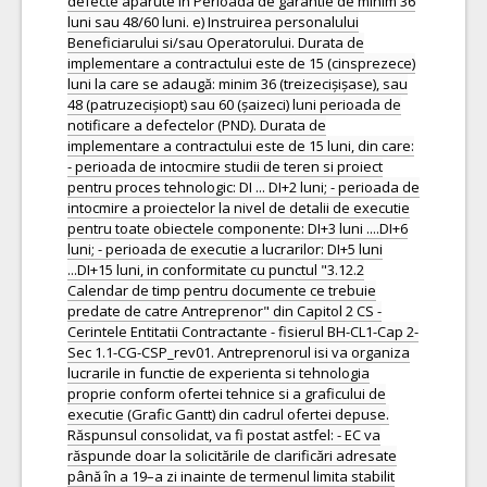
defecte aparute in Perioada de garantie de minim 36
luni sau 48/60 luni. e) Instruirea personalului
Beneficiarului si/sau Operatorului. Durata de
implementare a contractului este de 15 (cinsprezece)
luni la care se adaugă: minim 36 (treizecișișase), sau
48 (patruzecișiopt) sau 60 (șaizeci) luni perioada de
notificare a defectelor (PND). Durata de
implementare a contractului este de 15 luni, din care:
- perioada de intocmire studii de teren si proiect
pentru proces tehnologic: DI ... DI+2 luni; - perioada de
intocmire a proiectelor la nivel de detalii de executie
pentru toate obiectele componente: DI+3 luni ....DI+6
luni; - perioada de executie a lucrarilor: DI+5 luni
...DI+15 luni, in conformitate cu punctul "3.12.2
Calendar de timp pentru documente ce trebuie
predate de catre Antreprenor" din Capitol 2 CS -
Cerintele Entitatii Contractante - fisierul BH-CL1-Cap 2-
Sec 1.1-CG-CSP_rev01. Antreprenorul isi va organiza
lucrarile in functie de experienta si tehnologia
proprie conform ofertei tehnice si a graficului de
executie (Grafic Gantt) din cadrul ofertei depuse.
Răspunsul consolidat, va fi postat astfel: - EC va
răspunde doar la solicitările de clarificări adresate
până în a 19–a zi inainte de termenul limita stabilit