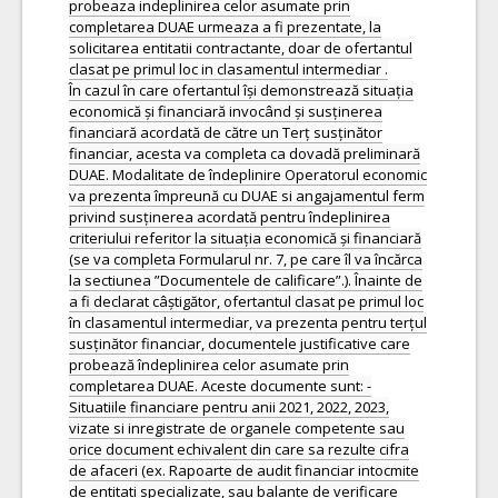
probeaza indeplinirea celor asumate prin
completarea DUAE urmeaza a fi prezentate, la
solicitarea entitatii contractante, doar de ofertantul
clasat pe primul loc in clasamentul intermediar .
În cazul în care ofertantul își demonstrează situația
economică și financiară invocând și susținerea
financiară acordată de către un Terț susținător
financiar, acesta va completa ca dovadă preliminară
DUAE. Modalitate de îndeplinire Operatorul economic
va prezenta împreună cu DUAE si angajamentul ferm
privind susținerea acordată pentru îndeplinirea
criteriului referitor la situația economică și financiară
(se va completa Formularul nr. 7, pe care îl va încărca
la sectiunea ”Documentele de calificare”.). Înainte de
a fi declarat câștigător, ofertantul clasat pe primul loc
în clasamentul intermediar, va prezenta pentru terțul
susținător financiar, documentele justificative care
probează îndeplinirea celor asumate prin
completarea DUAE. Aceste documente sunt: -
Situatiile financiare pentru anii 2021, 2022, 2023,
vizate si inregistrate de organele competente sau
orice document echivalent din care sa rezulte cifra
de afaceri (ex. Rapoarte de audit financiar intocmite
de entitati specializate, sau balante de verificare