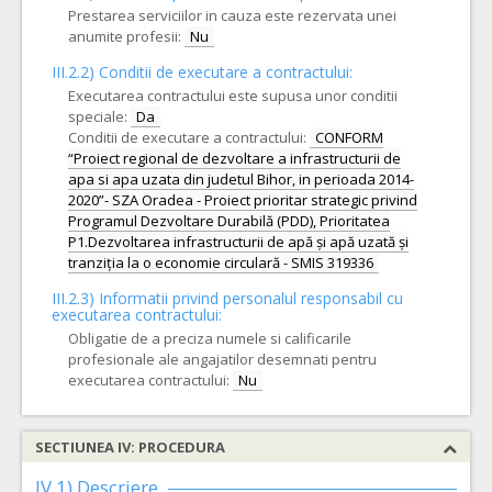
Prestarea serviciilor in cauza este rezervata unei
anumite profesii:
Nu
III.2.2)
Conditii de executare a contractului:
Executarea contractului este supusa unor conditii
speciale:
Da
Conditii de executare a contractului:
CONFORM
“Proiect regional de dezvoltare a infrastructurii de
apa si apa uzata din judetul Bihor, in perioada 2014-
2020”- SZA Oradea - Proiect prioritar strategic privind
Programul Dezvoltare Durabilă (PDD), Prioritatea
P1.Dezvoltarea infrastructurii de apă și apă uzată și
tranziția la o economie circulară - SMIS 319336
III.2.3)
Informatii privind personalul responsabil cu
executarea contractului:
Obligatie de a preciza numele si calificarile
profesionale ale angajatilor desemnati pentru
executarea contractului:
Nu
SECTIUNEA IV: PROCEDURA
IV.1) Descriere