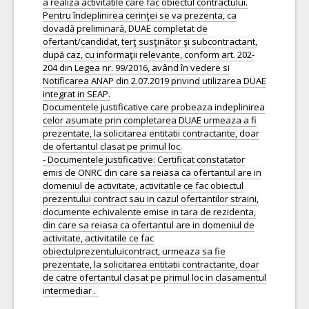
a realiza activitatile care fac obiectul contractului.
Pentru îndeplinirea cerinţei se va prezenta, ca
dovadă preliminară, DUAE completat de
ofertant/candidat, terţ susţinător şi subcontractant,
după caz, cu informaţii relevante, conform art. 202-
204 din Legea nr. 99/2016, având în vedere si
Notificarea ANAP din 2.07.2019 privind utilizarea DUAE
integrat in SEAP.
Documentele justificative care probeaza indeplinirea
celor asumate prin completarea DUAE urmeaza a fi
prezentate, la solicitarea entitatii contractante, doar
de ofertantul clasat pe primul loc.
- Documentele justificative: Certificat constatator
emis de ONRC din care sa reiasa ca ofertantul are in
domeniul de activitate, activitatile ce fac obiectul
prezentului contract sau in cazul ofertantilor straini,
documente echivalente emise in tara de rezidenta,
din care sa reiasa ca ofertantul are in domeniul de
activitate, activitatile ce fac
obiectulprezentuluicontract, urmeaza sa fie
prezentate, la solicitarea entitatii contractante, doar
de catre ofertantul clasat pe primul loc in clasamentul