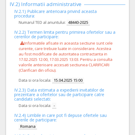
IV.2) Informatii administrative
IV.2.1) Publicare anterioara privind aceasta
procedura:
Numarul TED al anuntului:
48440-2025
IV.2.2) Termen limita pentru primirea ofertelor sau a
cererilor de participare:
Informatiile afisate in aceasta sectiune sunt cele
curente, care trebuie luate in considerare. Acestea
au fost modificate de autoritatea contractanta in
17.02.2025 12:00, 17.03.2025 13:03. Pentru a consulta
valorile anterioare accesati sectiunea CLARIFICARI
(Clarificari din oficiu).
Data si ora locala:
15.04.2025 15:00
IV.2.3) Data estimata a expedierii invitatiilor de
prezentare a ofertelor sau de participare catre
candidatii selectati:
Data si ora locala:
-
IV.2.4)
Limbile in care pot fi depuse ofertele sau
cererile de participare:
Romana