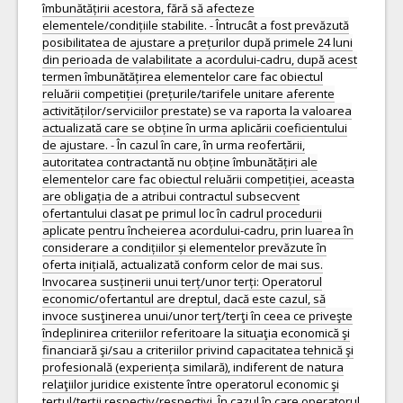
îmbunătățirii acestora, fără să afecteze
elementele/condițiile stabilite. - Întrucât a fost prevăzută
posibilitatea de ajustare a prețurilor după primele 24 luni
din perioada de valabilitate a acordului-cadru, după acest
termen îmbunătățirea elementelor care fac obiectul
reluării competiției (prețurile/tarifele unitare aferente
activităților/serviciilor prestate) se va raporta la valoarea
actualizată care se obține în urma aplicării coeficientului
de ajustare. - În cazul în care, în urma reofertării,
autoritatea contractantă nu obține îmbunătățiri ale
elementelor care fac obiectul reluării competiției, aceasta
are obligația de a atribui contractul subsecvent
ofertantului clasat pe primul loc în cadrul procedurii
aplicate pentru încheierea acordului-cadru, prin luarea în
considerare a condițiilor și elementelor prevăzute în
oferta inițială, actualizată conform celor de mai sus.
Invocarea susținerii unui terț/unor terți: Operatorul
economic/ofertantul are dreptul, dacă este cazul, să
invoce susţinerea unui/unor terţ/terţi în ceea ce priveşte
îndeplinirea criteriilor referitoare la situaţia economică şi
financiară şi/sau a criteriilor privind capacitatea tehnică şi
profesională (experiența similară), indiferent de natura
relaţiilor juridice existente între operatorul economic şi
terţul/terţii respectiv/respectivi. În cazul în care operatorul