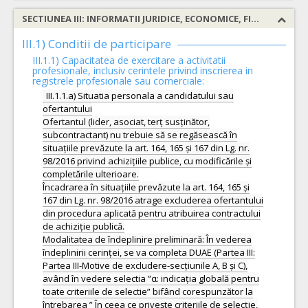
SECTIUNEA III: INFORMATII JURIDICE, ECONOMICE, FINANCIARE SI TEHNICE
III.1) Conditii de participare
III.1.1) Capacitatea de exercitare a activitatii
profesionale, inclusiv cerintele privind inscrierea in
registrele profesionale sau comerciale:
III.1.1.a) Situatia personala a candidatului sau
ofertantului
Ofertantul (lider, asociat, terț susținător,
subcontractant) nu trebuie să se regăsească în
situațiile prevăzute la art. 164, 165 și 167 din Lg. nr.
98/2016 privind achizițiile publice, cu modificările și
completările ulterioare.
Încadrarea în situațiile prevăzute la art. 164, 165 și
167 din Lg. nr. 98/2016 atrage excluderea ofertantului
din procedura aplicată pentru atribuirea contractului
de achiziție publică.
Modalitatea de îndeplinire preliminară: În vederea
îndeplinirii cerinței, se va completa DUAE (Partea III:
Partea III-Motive de excludere-secțiunile A, B și C),
având în vedere selectia ”α: indicația globală pentru
toate criteriile de selectie” bifând corespunzător la
întrebarea ” În ceea ce privește criteriile de selecție,