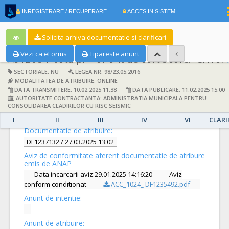
|
INREGISTRARE / RECUPERARE
ACCES IN SISTEM
RO
EN
Solicita arhiva documentatie si clarificari
Vezi ca eForms
Tipareste anunt
Achizitie initiata prin anunt de participare:
[CN1077767] -
SECTORIALE: NU
LEGEA NR. 98/23.05.2016
MODALITATEA DE ATRIBUIRE: ONLINE
DATA TRANSMITERE: 10.02.2025 11:38
DATA PUBLICARE: 11.02.2025 15:00
AUTORITATE CONTRACTANTA: ADMINISTRATIA MUNICIPALA PENTRU
CONSOLIDAREA CLADIRILOR CU RISC SEISMIC
DETALII
I
II
III
IV
VI
CLARI
Documentatie de atribuire:
DF1237132
/ 27.03.2025 13:02
Aviz de conformitate aferent documentatie de atribure
emis de ANAP
Data incarcarii aviz:29.01.2025 14:16:20
Aviz
conform conditionat
ACC_1024_ DF1235492.pdf
Anunt de intentie:
-
Anunt de atribuire: