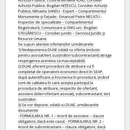
Achiziții Publice; Cristina Mihaela VLAD, Consilier
Achiziții Publice; Bogdan NIȚESCU, Consilier Achiziții
Publice, Mihaela SANDU - Expert – Compartimentul
Monumente și Fațade;- Emanuel Petre NECATU -
Inspector de specialitate – Compartimentul
Registratură, Comunicare și ONG-uri;- Bogdan
STEGĂRESCU – Consilier juridic – Serviciul Juridic și
Resurse Umane.
Se supun atenției ofertanților următoarele:
1) Nedepunerea DUAE odată cu oferta (inclusiv
pentru asociat/terț susținător/subcontractant) atrage
respingerea acesteia ca inacceptabilă.
2) DUAE aferent procedurii de atribuire va fi
completat de operatorii economici direct în SEAP,
după autentificare și înscrierea în procedură, ținând
cont de calitatea în care aceștia participă la
procedura de atribuire, respectiv de ofertant,
asociere (lider/ofertant asociat), subcontractant, terț
susținător.
3) Se vor depune, odată cu DUAE, următoarele
documente:
- FORMULARUL NR. 1 – Acord de asociere – clauze
obligatorii, dacă este cazul; - FORMULARUL NR. 2 –
Acord de subcontractare – clauze obligatorii, dacă