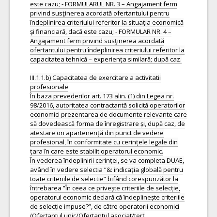
este cazu; - FORMULARUL NR. 3 – Angajament ferm
privind susţinerea acordată ofertantului pentru
îndeplinirea criteriului referitor la situaţia economică
şi financiară, dacă este cazu; - FORMULAR NR. 4 –
Angajament ferm privind susţinerea acordată
ofertantului pentru îndeplinirea criteriului referitor la
capacitatea tehnică – experiența similară; după caz.
III.1.1.b) Capacitatea de exercitare a activitatii
profesionale
În baza prevederilor art. 173 alin. (1) din Legea nr.
98/2016, autoritatea contractantă solicită operatorilor
economici prezentarea de documente relevante care
să dovedească forma de înregistrare și, după caz, de
atestare ori apartenență din punct de vedere
profesional, în conformitate cu cerințele legale din
țara în care este stabilit operatorul economic.
În vederea îndeplinirii cerinței, se va completa DUAE,
având în vedere selectia ”&: indicația globală pentru
toate criteriile de selectie” bifând corespunzător la
întrebarea ”În ceea ce privește criteriile de selecție,
operatorul economic declară că îndeplinește criteriile
de selecție impuse?”, de către operatorii economici
(Ofertantul unic/Ofertantul asociat/terț