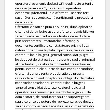
operatorul economic declară că îndeplinește criteriile
de selecție impuse?”, de către toți operatorii
economici (ofertantul unic, ofertantul asociat, terț
susținător, subcontractant) participanți la procedura
de atribuire.
Ofertantii clasati pe primule 5 locuri , după aplicarea
criteriului de atribuire asupra ofertelor admisibile vor
face dovada neîncadrării în situațiile de excludere
prin prezentarea următoarelor informații și
documente: certificate constatatoare privind lipsa
datoriilor cu privire la plata impozitelor, taxelor sau a
contribuțiilor la bugetul general consolidat (buget
local, buget de stat etc.) pentru pentru sediul principal
al ofertantului, valabile la momentul prezentării, iar
pentru eventualele puncte de lucru/sedii secundare,
ofertantii vor prezenta o declarație pe propria
răspundere privind îndeplinirea obligațiilor de plată a
impozitelor, taxelor sau contribuțiilor la bugetul
general consolidat datorate; cazierul judiciar al
operatorului economic și al membrilor organului de
administrare, de conducere sau de supraveghere,
sau a celor ce au putere de reprezentare, de decizie
sau de control în cadrul acestuia, așa cum rezultă din