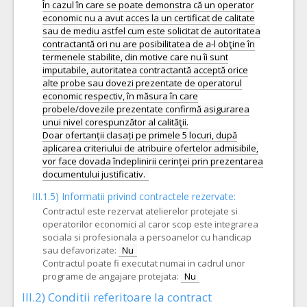
În cazul în care se poate demonstra că un operator
economic nu a avut acces la un certificat de calitate
sau de mediu astfel cum este solicitat de autoritatea
contractantă ori nu are posibilitatea de a-l obţine în
termenele stabilite, din motive care nu îi sunt
imputabile, autoritatea contractantă acceptă orice
alte probe sau dovezi prezentate de operatorul
economic respectiv, în măsura în care
probele/dovezile prezentate confirmă asigurarea
unui nivel corespunzător al calităţii.
Doar ofertanții clasați pe primele 5 locuri, după
aplicarea criteriului de atribuire ofertelor admisibile,
vor face dovada îndeplinirii cerinței prin prezentarea
III.1.5)
Informatii privind contractele rezervate:
Contractul este rezervat atelierelor protejate si
operatorilor economici al caror scop este integrarea
sociala si profesionala a persoanelor cu handicap
sau defavorizate:
Nu
Contractul poate fi executat numai in cadrul unor
programe de angajare protejata:
Nu
III.2)
Conditii referitoare la contract