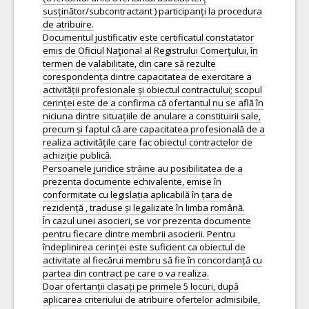
susținător/subcontractant ) participanți la procedura
de atribuire.
Documentul justificativ este certificatul constatator
emis de Oficiul Naţional al Registrului Comerţului, în
termen de valabilitate, din care să rezulte
corespondența dintre capacitatea de exercitare a
activității profesionale și obiectul contractului; scopul
cerinței este de a confirma că ofertantul nu se află în
niciuna dintre situațiile de anulare a constituirii sale,
precum și faptul că are capacitatea profesională de a
realiza activitățile care fac obiectul contractelor de
achiziție publică.
Persoanele juridice străine au posibilitatea de a
prezenta documente echivalente, emise în
conformitate cu legislația aplicabilă în țara de
rezidență , traduse și legalizate în limba română.
În cazul unei asocieri, se vor prezenta documente
pentru fiecare dintre membrii asocierii. Pentru
îndeplinirea cerinței este suficient ca obiectul de
activitate al fiecărui membru să fie în concordanță cu
partea din contract pe care o va realiza.
Doar ofertanții clasați pe primele 5 locuri, după
aplicarea criteriului de atribuire ofertelor admisibile,