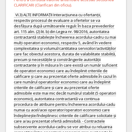
CLARIFICARI (Clarificari din oficiu).
VI.3) ALTE INFORMAȚII Interacțiunea cu ofertanții,
respectiv procesul de evaluare a ofertelor se va
desfășura după următoarele reguli: În baza prevederilor
art. 115 alin. (2) lit. b) din Legea nr. 98/2016, autoritatea
contractantă stabilește încheierea acordului-cadru cu mai
mulți operatori economici, respectiv 5, având în vedere
complexitatea și volumul/cantitatea serviciilor/activităților
care fac obiectul acestora, durata de valabilitate stabilită,
precum și necesitățile și constrângerile autorității
contractante și în măsura în care există un număr suficient
de operatori economici care au îndeplinit criteriile de
calificare și care au prezentat oferte admisibile.În cazul în
care numărul operatorilor economici care au îndeplinit
criteriile de calificare și care au prezentat oferte
admisibile este mai mic decât numărul stabilit (5 operatori
economici), autoritatea contractantă va continua
procedura de atribuire pentru încheierea acordului-cadu
numai cu acel/acei operator/operatori economici care
îndeplinește/îndeplinesc criteriile de calificare solicitate și
care a/au prezentat ofertă admisibilă. - Contractele
subsecvente acordului-cadru se vor atribui cu reluarea