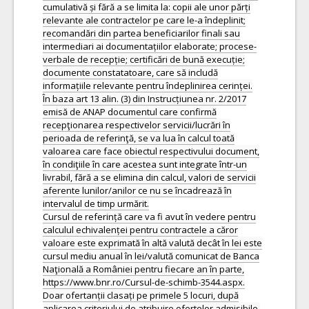
cumulativă și fără a se limita la: copii ale unor părți
relevante ale contractelor pe care le-a îndeplinit;
recomandări din partea beneficiarilor finali sau
intermediari ai documentațiilor elaborate; procese-
verbale de recepție; certificări de bună execuție;
documente constatatoare, care să includă
informațiile relevante pentru îndeplinirea cerinței.
În baza art 13 alin. (3) din Instrucțiunea nr. 2/2017
emisă de ANAP documentul care confirmă
recepţionarea respectivelor servicii/lucrări în
perioada de referinţă, se va lua în calcul toată
valoarea care face obiectul respectivului document,
în condiţiile în care acestea sunt integrate într-un
livrabil, fără a se elimina din calcul, valori de servicii
aferente lunilor/anilor ce nu se încadrează în
intervalul de timp urmărit.
Cursul de referință care va fi avut în vedere pentru
calculul echivalenței pentru contractele a căror
valoare este exprimată în altă valută decât în lei este
cursul mediu anual în lei/valută comunicat de Banca
Naţională a României pentru fiecare an în parte,
https://www.bnr.ro/Cursul-de-schimb-3544.aspx.
Doar ofertanții clasați pe primele 5 locuri, după
aplicarea criteriului de atribuire ofertelor admisibile,