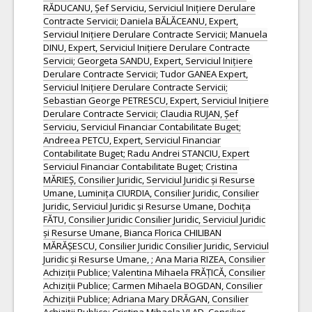
RĂDUCANU, Șef Serviciu, Serviciul Inițiere Derulare
Contracte Servicii; Daniela BĂLĂCEANU, Expert,
Serviciul Inițiere Derulare Contracte Servicii; Manuela
DINU, Expert, Serviciul Inițiere Derulare Contracte
Servicii; Georgeta SANDU, Expert, Serviciul Inițiere
Derulare Contracte Servicii; Tudor GANEA Expert,
Serviciul Inițiere Derulare Contracte Servicii;
Sebastian George PETRESCU, Expert, Serviciul Inițiere
Derulare Contracte Servicii; Claudia RUJAN, Șef
Serviciu, Serviciul Financiar Contabilitate Buget;
Andreea PETCU, Expert, Serviciul Financiar
Contabilitate Buget; Radu Andrei STANCIU, Expert
Serviciul Financiar Contabilitate Buget; Cristina
MĂRIEȘ, Consilier Juridic, Serviciul Juridic și Resurse
Umane, Luminița CIURDIA, Consilier Juridic, Consilier
Juridic, Serviciul Juridic și Resurse Umane, Dochița
FĂTU, Consilier Juridic Consilier Juridic, Serviciul Juridic
și Resurse Umane, Bianca Florica CHILIBAN
MĂRĂȘESCU, Consilier Juridic Consilier Juridic, Serviciul
Juridic și Resurse Umane, ; Ana Maria RIZEA, Consilier
Achiziții Publice; Valentina Mihaela FRĂȚICĂ, Consilier
Achiziții Publice; Carmen Mihaela BOGDAN, Consilier
Achiziții Publice; Adriana Mary DRĂGAN, Consilier