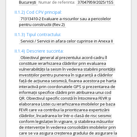
București
Numar de referinta:
37047959/2025/1SS
II.1.2) Cod CPV principal:
71313410-2 Evaluare a riscurilor sau a pericolelor
pentru constructii (Rev.2)
II.1.3) Tipul contractului:
Servicii / Servicii in afara celor cuprinse in Anexa II
II.1.4) Descriere succinta:
Obiectivul general al prezentului acord-cadru îl
constituie ierarhizarea clădirilor prin evaluarea
vulnerabilității la seism în vederea stabilirii priorității
investițiilor pentru punerea în siguranță a clădirilor
față de acțiunea seismică, fixarea acestora pe harta
interactivă prin coordonatele GPS și prezentarea de
informații specifice clădirii prin atribuirea unui cod
QR. Obiectivul specific constă în întocmirea FEVR și
elaborarea Listei cu ierarhizarea imobilelor pe baza
FEVR care va contribui la prioritizarea expertizării
clădirilor, încadrarea lor într-o clasă de risc seismic
conform legislației în vigoare, și stabilirea măsurilor
de intervenție în vederea consolidării imobilelor prin
care se va asigura creșterea gradului de asigurare la