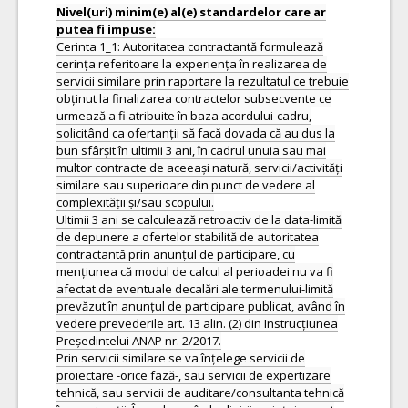
Nivel(uri) minim(e) al(e) standardelor care ar
Cerinta 1_1: Autoritatea contractantă formulează
cerința referitoare la experiența în realizarea de
servicii similare prin raportare la rezultatul ce trebuie
obținut la finalizarea contractelor subsecvente ce
urmează a fi atribuite în baza acordului-cadru,
solicitând ca ofertanții să facă dovada că au dus la
bun sfârșit în ultimii 3 ani, în cadrul unuia sau mai
multor contracte de aceeași natură, servicii/activități
similare sau superioare din punct de vedere al
complexității și/sau scopului.
Ultimii 3 ani se calculează retroactiv de la data-limită
de depunere a ofertelor stabilită de autoritatea
contractantă prin anunțul de participare, cu
mențiunea că modul de calcul al perioadei nu va fi
afectat de eventuale decalări ale termenului-limită
prevăzut în anunțul de participare publicat, având în
vedere prevederile art. 13 alin. (2) din Instrucțiunea
Președintelui ANAP nr. 2/2017.
Prin servicii similare se va înțelege servicii de
proiectare -orice fază-, sau servicii de expertizare
tehnică, sau servicii de auditare/consultanta tehnică