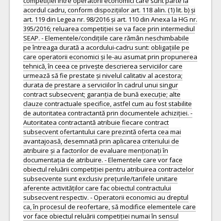
competiției între operatorii economici care sunt parte la
acordul cadru, conform dispozițiilor art. 118 alin. (1) lit. b) și
art. 119 din Legea nr. 98/2016 și art. 110 din Anexa la HG nr.
395/2016; reluarea competiției se va face prin intermediul
SEAP. - Elementele/condițiile care rămân neschimbabile
pe întreaga durată a acordului-cadru sunt: obligațiile pe
care operatorii economici și le-au asumat prin propunerea
tehnică, în ceea ce privește descrierea serviciilor care
urmează să fie prestate și nivelul calitativ al acestora;
durata de prestare a serviciilor în cadrul unui singur
contract subsecvent; garanția de bună execuție; alte
clauze contractuale specifice, astfel cum au fost stabilite
de autoritatea contractantă prin documentele achiziției. -
Autoritatea contractantă atribuie fiecare contract
subsecvent ofertantului care prezintă oferta cea mai
avantajoasă, desemnată prin aplicarea criteriului de
atribuire și a factorilor de evaluare menționați în
documentația de atribuire. - Elementele care vor face
obiectul reluării competiției pentru atribuirea contractelor
subsecvente sunt exclusiv prețurile/tarifele unitare
aferente activităților care fac obiectul contractului
subsecvent respectiv. - Operatorii economici au dreptul
ca, în procesul de reofertare, să modifice elementele care
vor face obiectul reluării competiției numai în sensul