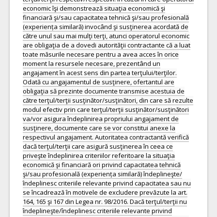
economic îşi demonstrează situaţia economică şi
financiară şi/sau capacitatea tehnică şi/sau profesională
(experiența similară) invocând şi susţinerea acordată de
către unul sau mai mulţi terţi, atunci operatorul economic
are obligaţia de a dovedi autorităţii contractante că a luat
toate măsurile necesare pentru a avea acces în orice
moment la resursele necesare, prezentând un
angajament în acest sens din partea terţului/terţilor.
Odată cu angajamentul de susţinere, ofertantul are
obligaţia să prezinte documente transmise acestuia de
către terţul/terţii susţinător/susţinători, din care să rezulte
modul efectiv prin care terţul/terţii susţinător/susţinători
va/vor asigura îndeplinirea propriului angajament de
susţinere, documente care se vor constitui anexe la
respectivul angajament. Autoritatea contractantă verifică
dacă terţul/terţii care asigură susţinerea în ceea ce
priveşte îndeplinirea criteriilor referitoare la situaţia
economică şi financiară ori privind capacitatea tehnică
şi/sau profesională (experiența similară) îndeplineşte/
îndeplinesc criteriile relevante privind capacitatea sau nu
se încadrează în motivele de excludere prevăzute la art.
164, 165 şi 167 din Legea nr. 98/2016. Dacă terţul/terţii nu
îndeplineşte/îndeplinesc criteriile relevante privind