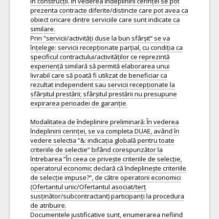
în construcții. În vederea îndeplinirii cerinței se pot
prezenta contracte diferite/distincte care pot avea ca
obiect oricare dintre serviciile care sunt indicate ca
similare.
Prin ”servicii/activități duse la bun sfârșit” se va
înțelege: servicii recepționate parțial, cu condiția ca
specificul contractului/activităților ce reprezintă
experiență similară să permită elaborarea unui
livrabil care să poată fi utilizat de beneficiar ca
rezultat independent sau servicii recepționate la
sfârșitul prestării; sfârșitul prestării nu presupune
expirarea perioadei de garanție.
Modalitatea de îndeplinire preliminară: În vederea
îndeplinirii cerinței, se va completa DUAE, având în
vedere selectia ”&: indicația globală pentru toate
criteriile de selectie” bifând corespunzător la
întrebarea ”În ceea ce privește criteriile de selecție,
operatorul economic declară că îndeplinește criteriile
de selecție impuse?”, de către operatorii economici
(Ofertantul unic/Ofertantul asociat/terț
susținător/subcontractant) participanți la procedura
de atribuire.
Documentele justificative sunt, enumerarea nefiind