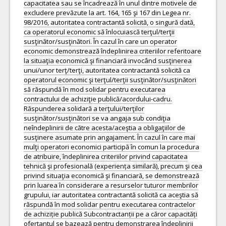
capacitatea sau se încadrează în unul dintre motivele de
excludere prevăzute la art. 164, 165 şi 167 din Legea nr.
98/2016, autoritatea contractantă solicită, o singură dată,
ca operatorul economic să înlocuiască terţul/terţii
susţinător/susţinători. În cazul în care un operator
economic demonstrează îndeplinirea criteriilor referitoare
la situaţia economică şi financiară invocând susţinerea
unui/unor terţ/terţi, autoritatea contractantă solicită ca
operatorul economic şi terţul/terţii susţinător/susţinători
să răspundă în mod solidar pentru executarea
contractului de achiziţie publică/acordului-cadru.
Răspunderea solidară a terţului/terţilor
susţinător/susţinători se va angaja sub condiţia
neîndeplinirii de către acesta/aceştia a obligaţiilor de
susţinere asumate prin angajament. În cazul în care mai
mulţi operatori economici participă în comun la procedura
de atribuire, îndeplinirea criteriilor privind capacitatea
tehnică şi profesională (experiența similară), precum şi cea
privind situaţia economică şi financiară, se demonstrează
prin luarea în considerare a resurselor tuturor membrilor
grupului, iar autoritatea contractantă solicită ca aceştia să
răspundă în mod solidar pentru executarea contractelor
de achiziție publică Subcontractanții pe a căror capacități
ofertantul se bazează pentru demonstrarea îndeplinirii