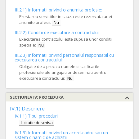
III.2.1) Informatii privind o anumita profesie:
Prestarea serviciilor in cauza este rezervata unei
anumite profesii:
Nu
III.2.2)
Conditii de executare a contractului:
Executarea contractului este supusa unor conditii
speciale:
Nu
III.2.3)
Informatii privind personalul responsabil cu
executarea contractului:
Obligatie de a preciza numele si calificarile
profesionale ale angajatilor desemnati pentru
executarea contractului:
Nu
SECTIUNEA IV: PROCEDURA
IV.1) Descriere
IV.1.1) Tipul procedurii:
Licitatie deschisa
IV.1.3) Informatii privind un acord-cadru sau un
sistem dinamic de achizitii: