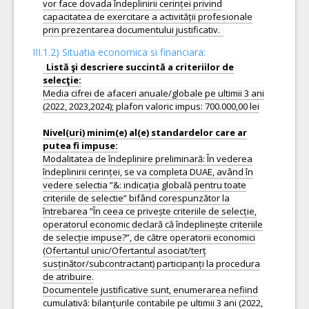
vor face dovada îndeplinirii cerinței privind
capacitatea de exercitare a activității profesionale
prin prezentarea documentului justificativ.
III.1.2) Situatia economica si financiara:
Listă şi descriere succintă a criteriilor de
Media cifrei de afaceri anuale/globale pe ultimii 3 ani
(2022, 2023,2024); plafon valoric impus: 700.000,00 lei
Nivel(uri) minim(e) al(e) standardelor care ar
Modalitatea de îndeplinire preliminară: În vederea
îndeplinirii cerinței, se va completa DUAE, având în
vedere selectia ”&: indicația globală pentru toate
criteriile de selectie” bifând corespunzător la
întrebarea ”În ceea ce privește criteriile de selecție,
operatorul economic declară că îndeplinește criteriile
de selecție impuse?”, de către operatorii economici
(Ofertantul unic/Ofertantul asociat/terț
susținător/subcontractant) participanți la procedura
de atribuire.
Documentele justificative sunt, enumerarea nefiind
cumulativă: bilanțurile contabile pe ultimii 3 ani (2022,