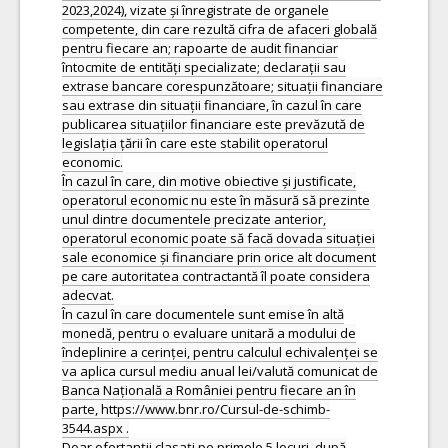
2023,2024), vizate și înregistrate de organele
competente, din care rezultă cifra de afaceri globală
pentru fiecare an; rapoarte de audit financiar
întocmite de entități specializate; declarații sau
extrase bancare corespunzătoare; situații financiare
sau extrase din situații financiare, în cazul în care
publicarea situațiilor financiare este prevăzută de
legislația țării în care este stabilit operatorul
economic.
În cazul în care, din motive obiective și justificate,
operatorul economic nu este în măsură să prezinte
unul dintre documentele precizate anterior,
operatorul economic poate să facă dovada situației
sale economice și financiare prin orice alt document
pe care autoritatea contractantă îl poate considera
adecvat.
În cazul în care documentele sunt emise în altă
monedă, pentru o evaluare unitară a modului de
îndeplinire a cerinței, pentru calculul echivalenței se
va aplica cursul mediu anual lei/valută comunicat de
Banca Națională a României pentru fiecare an în
parte, https://www.bnr.ro/Cursul-de-schimb-
3544.aspx .
Doar ofertanții clasați pe primele 5 locuri, după