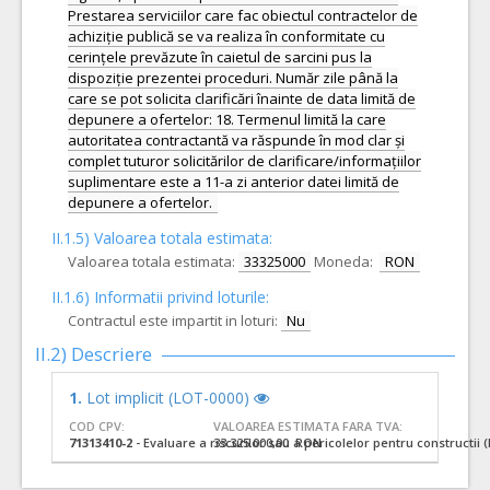
Prestarea serviciilor care fac obiectul contractelor de
achiziție publică se va realiza în conformitate cu
cerințele prevăzute în caietul de sarcini pus la
dispoziție prezentei proceduri. Număr zile până la
care se pot solicita clarificări înainte de data limită de
depunere a ofertelor: 18. Termenul limită la care
autoritatea contractantă va răspunde în mod clar și
complet tuturor solicitărilor de clarificare/informațiilor
suplimentare este a 11-a zi anterior datei limită de
depunere a ofertelor.
II.1.5) Valoarea totala estimata:
Valoarea totala estimata:
33325000
Moneda:
RON
II.1.6) Informatii privind loturile:
Contractul este impartit in loturi:
Nu
II.2) Descriere
1.
Lot implicit (LOT-0000)
COD CPV:
VALOAREA ESTIMATA FARA TVA:
71313410-2
- Evaluare a riscurilor sau a pericolelor pentru constructii (
33.325.000,00 RON