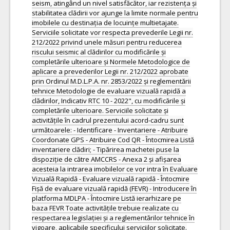
seism, atingând un nivel satisfăcător, iar rezistența și
stabilitatea clădirii vor ajunge la limite normale pentru
imobilele cu destinația de locuințe multietajate.
Serviciile solicitate vor respecta prevederile Legii nr.
212/2022 privind unele măsuri pentru reducerea
riscului seismic al clădirilor cu modificările și
completările ulterioare și Normele Metodologice de
aplicare a prevederilor Legii nr. 212/2022 aprobate
prin Ordinul M.D.L.P.A. nr. 2853/2022 și reglementării
tehnice Metodologie de evaluare vizuală rapidă a
clădirilor, Indicativ RTC 10 - 2022", cu modificările și
completările ulterioare. Serviciile solicitate și
activitățile în cadrul prezentului acord-cadru sunt
următoarele: - Identificare - Inventariere - Atribuire
Coordonate GPS - Atribuire Cod QR - Întocmirea Listă
inventariere clădiri; - Tipărirea machetei puse la
dispoziție de către AMCCRS - Anexa 2 și afișarea
acesteia la intrarea imobilelor ce vor intra în Evaluare
Vizuală Rapidă - Evaluare vizuală rapidă - Întocmire
Fișă de evaluare vizuală rapidă (FEVR) - Introducere în
platforma MDLPA - Întocmire Listă ierarhizare pe
baza FEVR Toate activitățile trebuie realizate cu
respectarea legislației și a reglementărilor tehnice în
vigoare, aplicabile specificului serviciilor solicitate.