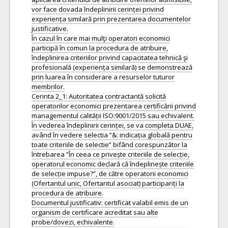
vor face dovada îndeplinirii cerinței privind
experiența similară prin prezentarea documentelor
justificative.
În cazul în care mai mulţi operatori economici
participă în comun la procedura de atribuire,
îndeplinirea criteriilor privind capacitatea tehnică şi
profesională (experiența similară) se demonstrează
prin luarea în considerare a resurselor tuturor
membrilor.
Cerinta 2_1: Autoritatea contractantă solicită
operatorilor economici prezentarea certificării privind
managementul calității ISO:9001/2015 sau echivalent.
În vederea îndeplinirii cerinței, se va completa DUAE,
având în vedere selectia ”&: indicația globală pentru
toate criteriile de selectie” bifând corespunzător la
întrebarea ”În ceea ce privește criteriile de selecție,
operatorul economic declară că îndeplinește criteriile
de selecție impuse?”, de către operatorii economici
(Ofertantul unic, Ofertantul asociat) participanți la
procedura de atribuire.
Documentul justificativ: certificat valabil emis de un
organism de certificare acreditat sau alte
probe/dovezi, echivalente.