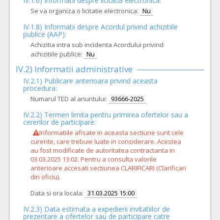
IV.1.6) Informatii despre licitatia electronica:
Se va organiza o licitatie electronica:
Nu
IV.1.8) Informatii despre Acordul privind achizitiile
publice (AAP):
Achizitia intra sub incidenta Acordului privind
achizitiile publice:
Nu
IV.2) Informatii administrative
IV.2.1) Publicare anterioara privind aceasta
procedura:
Numarul TED al anuntului:
93666-2025
IV.2.2) Termen limita pentru primirea ofertelor sau a
cererilor de participare:
Informatiile afisate in aceasta sectiune sunt cele
curente, care trebuie luate in considerare. Acestea
au fost modificate de autoritatea contractanta in
03.03.2025 13:02. Pentru a consulta valorile
anterioare accesati sectiunea CLARIFICARI (Clarificari
din oficiu).
Data si ora locala:
31.03.2025 15:00
IV.2.3) Data estimata a expedierii invitatiilor de
prezentare a ofertelor sau de participare catre