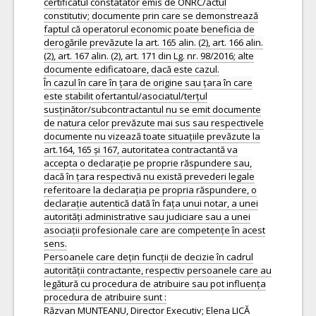
certificatul constatator emis de ONRC/actul
constitutiv; documente prin care se demonstrează
faptul că operatorul economic poate beneficia de
derogările prevăzute la art. 165 alin. (2), art. 166 alin.
(2), art. 167 alin. (2), art. 171 din Lg. nr. 98/2016; alte
documente edificatoare, dacă este cazul.
În cazul în care în țara de origine sau țara în care
este stabilit ofertantul/asociatul/terțul
susținător/subcontractantul nu se emit documente
de natura celor prevăzute mai sus sau respectivele
documente nu vizează toate situațiile prevăzute la
art.164, 165 și 167, autoritatea contractantă va
accepta o declarație pe proprie răspundere sau,
dacă în țara respectivă nu există prevederi legale
referitoare la declarația pe propria răspundere, o
declarație autentică dată în fața unui notar, a unei
autorități administrative sau judiciare sau a unei
asociații profesionale care are competențe în acest
sens.
Persoanele care dețin funcții de decizie în cadrul
autorității contractante, respectiv persoanele care au
legătură cu procedura de atribuire sau pot influența
procedura de atribuire sunt :
Răzvan MUNTEANU, Director Executiv; Elena LICĂ