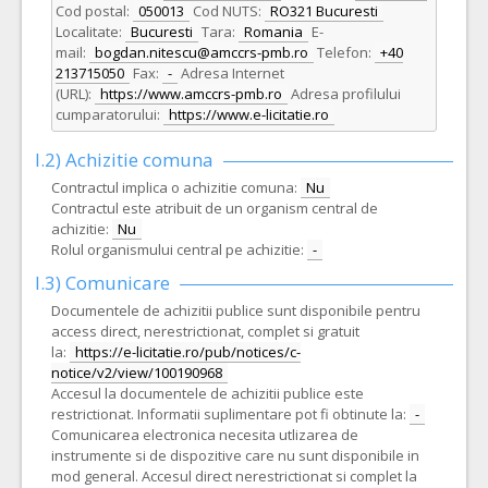
Cod postal:
050013
Cod NUTS:
RO321 Bucuresti
Localitate:
Bucuresti
Tara:
Romania
E-
mail:
bogdan.nitescu@amccrs-pmb.ro
Telefon:
+40
213715050
Fax:
-
Adresa Internet
(URL):
https://www.amccrs-pmb.ro
Adresa profilului
cumparatorului:
https://www.e-licitatie.ro
I.2) Achizitie comuna
Contractul implica o achizitie comuna:
Nu
Contractul este atribuit de un organism central de
achizitie:
Nu
Rolul organismului central pe achizitie:
-
I.3) Comunicare
Documentele de achizitii publice sunt disponibile pentru
access direct, nerestrictionat, complet si gratuit
la:
https://e-licitatie.ro/pub/notices/c-
notice/v2/view/100190968
Accesul la documentele de achizitii publice este
restrictionat. Informatii suplimentare pot fi obtinute la:
-
Comunicarea electronica necesita utlizarea de
instrumente si de dispozitive care nu sunt disponibile in
mod general. Accesul direct nerestrictionat si complet la