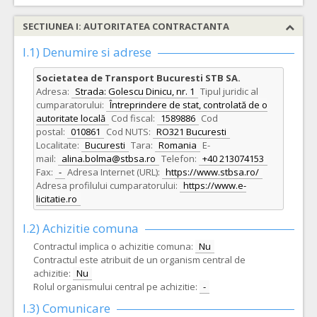
SECTIUNEA I: AUTORITATEA CONTRACTANTA
I.1) Denumire si adrese
Societatea de Transport Bucuresti STB SA.
Adresa:
Strada: Golescu Dinicu, nr. 1
Tipul juridic al
cumparatorului:
Întreprindere de stat, controlată de o
autoritate locală
Cod fiscal:
1589886
Cod
postal:
010861
Cod NUTS:
RO321 Bucuresti
Localitate:
Bucuresti
Tara:
Romania
E-
mail:
alina.bolma@stbsa.ro
Telefon:
+40 213074153
Fax:
-
Adresa Internet (URL):
https://www.stbsa.ro/
Adresa profilului cumparatorului:
https://www.e-
licitatie.ro
I.2) Achizitie comuna
Contractul implica o achizitie comuna:
Nu
Contractul este atribuit de un organism central de
achizitie:
Nu
Rolul organismului central pe achizitie:
-
I.3) Comunicare