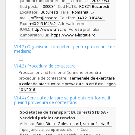
juridic al cumparatorului:
-
Cod fiscal:
20329980
Cod postal:
030084
Cod NUTS:
RO321 Bucuresti
Localitate:
Bucuresti
Tara:
Romania
E-
mail:
office@cnsc.ro
Telefon:
+40 213104641
Fax:
+40 213104642
Adresa Internet
(URL):
http://www.cnsc.ro
Adresa profilului
cumparatorului:
https://www.e-licitatie.ro
VI.4.2) Organismul competent pentru procedurile de
mediere:
-
VI.4.3) Procedura de contestare:
Precizari privind termenul (termenele) pentru
procedurile de contestare:
Termenele de exercitare
a cailor de atac sunt cele prevazute la art.8 din Legea
101/2016
VI.4.4) Serviciul de la care se pot obtine informatii
privind procedura de contestare:
Societatea de Transport Bucuresti STB SA -
Serviciul Juridic Contencios
Adresa:
Bdul Dinicu Golescu, nr.1, sector 1, etaj 5.
Tipul juridic al cumparatorului:
-
Cod