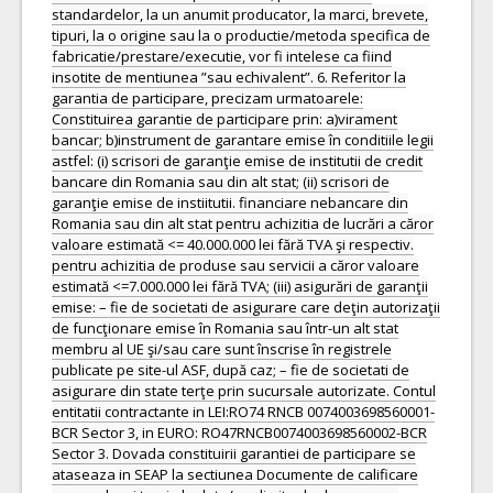
standardelor, la un anumit producator, la marci, brevete,
tipuri, la o origine sau la o productie/metoda specifica de
fabricatie/prestare/executie, vor fi intelese ca fiind
insotite de mentiunea ”sau echivalent”. 6. Referitor la
garantia de participare, precizam urmatoarele:
Constituirea garantie de participare prin: a)virament
bancar; b)instrument de garantare emise în conditiile legii
astfel: (i) scrisori de garanţie emise de institutii de credit
bancare din Romania sau din alt stat; (ii) scrisori de
garanţie emise de instiitutii. financiare nebancare din
Romania sau din alt stat pentru achizitia de lucrări a căror
valoare estimată <= 40.000.000 lei fără TVA şi respectiv.
pentru achizitia de produse sau servicii a căror valoare
estimată <=7.000.000 lei fără TVA; (iii) asigurări de garanţii
emise: – fie de societati de asigurare care deţin autorizaţii
de funcţionare emise în Romania sau într-un alt stat
membru al UE şi/sau care sunt înscrise în registrele
publicate pe site-ul ASF, după caz; – fie de societati de
asigurare din state terţe prin sucursale autorizate. Contul
entitatii contractante in LEI:RO74 RNCB 0074003698560001-
BCR Sector 3, in EURO: RO47RNCB0074003698560002-BCR
Sector 3. Dovada constituirii garantiei de participare se
ataseaza in SEAP la sectiunea Documente de calificare