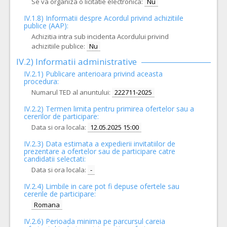
Se va organiza o licitatie electronica:
Nu
IV.1.8) Informatii despre Acordul privind achizitiile
publice (AAP):
Achizitia intra sub incidenta Acordului privind
achizitiile publice:
Nu
IV.2) Informatii administrative
IV.2.1) Publicare anterioara privind aceasta
procedura:
Numarul TED al anuntului:
222711-2025
IV.2.2) Termen limita pentru primirea ofertelor sau a
cererilor de participare:
Data si ora locala:
12.05.2025 15:00
IV.2.3) Data estimata a expedierii invitatiilor de
prezentare a ofertelor sau de participare catre
candidatii selectati:
Data si ora locala:
-
IV.2.4)
Limbile in care pot fi depuse ofertele sau
cererile de participare:
Romana
IV.2.6) Perioada minima pe parcursul careia