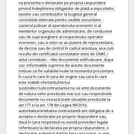
va prezenta o declaratie pe propria raspundere
privind îndeplinirea obligațiilor de plată a impozitelor,
taxelor sau contribuțiilor la bugetul general
consolidat datorate pentru sediile secundare. -
cazierul judiciar al operatorului economic si al
membrilor organului de administrare, de conducere
sau de supraveghere al respectivului operator
economic, sau a celor ce au putere de reprezentare,
de decizie sau de control în cadrul acestuia, asa cum
rezulta din certificatul constatator emis de ONRC /
actul constitutiv. - Alte documente edificatoare, dupa
caz. Informatiile cuprinse de aceste documente
trebuie sa fie valabile/reale la momentul prezentarii.
În cazul în care în țara de origine sau țara în care
este stabilit ofertantul/terțul
susținător/subcontractantul nu se emit documente
de natura celor prevăzute mai sus sau respectivele
documente nu vizează toate situațiile prevăzute la
art.177 si la art. 178 din Legea 99/2016,
autoritatea/entitatea contractantă are obligația de a
accepta o declarație pe proprie răspundere sau,
dacă în țara respectivă nu există prevederi legale
referitoare la declarația pe propria răspundere, o
declarație autentică dată în fața unui notar, a unei