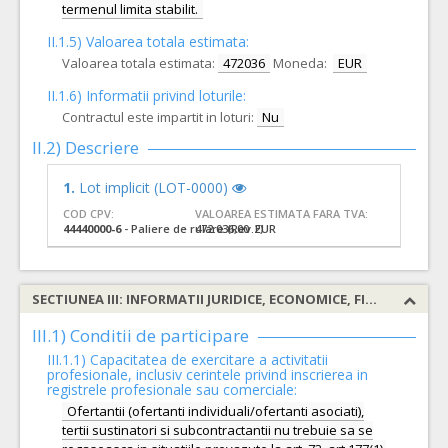
termenul limita stabilit.
II.1.5) Valoarea totala estimata:
Valoarea totala estimata:
472036
Moneda:
EUR
II.1.6) Informatii privind loturile:
Contractul este impartit in loturi:
Nu
II.2) Descriere
1.
Lot implicit (LOT-0000)
COD CPV:
VALOAREA ESTIMATA FARA TVA:
44440000-6
- Paliere de rulare (Rev.2)
472.036,00 EUR
SECTIUNEA III: INFORMATII JURIDICE, ECONOMICE, FINANCIARE SI TEHNICE
III.1) Conditii de participare
III.1.1) Capacitatea de exercitare a activitatii
profesionale, inclusiv cerintele privind inscrierea in
registrele profesionale sau comerciale:
Ofertantii (ofertanti individuali/ofertanti asociati),
tertii sustinatori si subcontractantii nu trebuie sa se