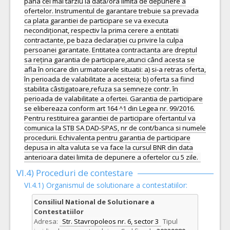
pana cel mai tarziu la data/ora limita de depunere a
ofertelor. Instrumentul de garantare trebuie sa prevada
ca plata garantiei de participare se va executa
necondiționat, respectiv la prima cerere a entitatii
contractante, pe baza declarației cu privire la culpa
persoanei garantate. Entitatea contractanta are dreptul
sa rețina garantia de participare,atunci când acesta se
afla în oricare din urmatoarele situatii: a) si-a retras oferta,
în perioada de valabilitate a acesteia; b) oferta sa fiind
stabilita câstigatoare,refuza sa semneze contr. în
perioada de valabilitate a ofertei. Garantia de participare
se elibereaza conform art 164 ^1 din Legea nr. 99/2016.
Pentru restituirea garantiei de participare ofertantul va
comunica la STB SA DAD-SPAS, nr de cont/banca si numele
procedurii. Echivalenta pentru garantia de participare
depusa in alta valuta se va face la cursul BNR din data
anterioara datei limita de depunere a ofertelor cu 5 zile.
VI.4) Proceduri de contestare
VI.4.1) Organismul de solutionare a contestatiilor:
Consiliul National de Solutionare a
Contestatiilor
Adresa:
Str. Stavropoleos nr. 6, sector 3
Tipul