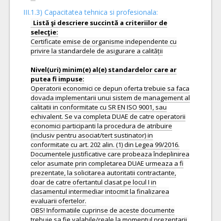
III.1.3) Capacitatea tehnica si profesionala:
Listă şi descriere succintă a criteriilor de
Certificate emise de organisme independente cu
privire la standardele de asigurare a calității
Nivel(uri) minim(e) al(e) standardelor care ar
Operatorii economici ce depun oferta trebuie sa faca
dovada implementarii unui sistem de management al
calitatii in conformitate cu SR EN ISO 9001, sau
echivalent. Se va completa DUAE de catre operatorii
economici participanti la procedura de atribuire
(inclusiv pentru asociat/tert sustinator) in
conformitate cu art. 202 alin. (1) din Legea 99/2016.
Documentele justificative care probeaza îndeplinirea
celor asumate prin completarea DUAE urmeaza a fi
prezentate, la solicitarea autoritatii contractante,
doar de catre ofertantul clasat pe locul I in
clasamentul intermediar intocmit la finalizarea
evaluarii ofertelor.
OBS! Informatiile cuprinse de aceste documente
trebuie sa fie valabile/reale la momentul prezentarii.