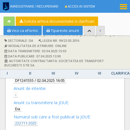
|
INREGISTRARE / RECUPERARE
ACCES IN SISTEM
RO
EN
Solicita arhiva documentatie si clarificari
Vezi ca eForms
Tipareste anunt
Achizitie initiata prin anunt de participare:
[CN1079824] -
SECTORIALE: DA
LEGEA NR. 99/23.05.2016
MODALITATEA DE ATRIBUIRE: ONLINE
DATA TRANSMITERE: 03.04.2025 15:03
DATA PUBLICARE: 07.04.2025 13:00
AUTORITATE CONTRACTANTA: SOCIETATEA DE TRANSPORT
DETALII
BUCURESTI STB SA.
I
II
III
IV
VI
CLARIFICA
Documentatie de atribuire:
DF1241555
/ 02.04.2025 16:05
Anunt de intentie:
-
Anunt cu transmitere la JOUE:
Da
Numarul sub care a fost publicat la JOUE:
222711-2025