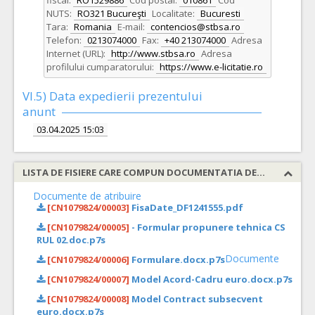
fiscal:
RO1529886
Cod postal:
010861
Cod
NUTS:
RO321 Bucureşti
Localitate:
Bucuresti
Tara:
Romania
E-mail:
contencios@stbsa.ro
Telefon:
0213074000
Fax:
+40 213074000
Adresa
Internet (URL):
http://www.stbsa.ro
Adresa
profilului cumparatorului:
https://www.e-licitatie.ro
VI.5) Data expedierii prezentului
anunt
03.04.2025 15:03
LISTA DE FISIERE CARE COMPUN DOCUMENTATIA DE ATRIBUIRE
Documente de atribuire
[CN1079824/00003]
FisaDate_DF1241555.pdf
[CN1079824/00005]
- Formular propunere tehnica CS
RUL 02.doc.p7s
Documente
[CN1079824/00006]
Formulare.docx.p7s
[CN1079824/00007]
Model Acord-Cadru euro.docx.p7s
[CN1079824/00008]
Model Contract subsecvent
euro.docx.p7s