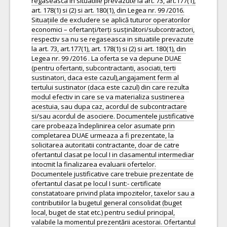
regaseasca in situatiile prevazute la art. 73, art.177(1),
art. 178(1) si (2) si art. 180(1), din Legea nr. 99 /2016.
Situațiile de excludere se aplică tuturor operatorilor
economici – ofertanți/terți susținători/subcontractori,
respectiv sa nu se regaseasca in situatiile prevazute
la art. 73, art.177(1), art. 178(1) si (2) si art. 180(1), din
Legea nr. 99 /2016 . La oferta se va depune DUAE
(pentru ofertanti, subcontractanti, asociati, terti
sustinatori, daca este cazul),angajament ferm al
tertului sustinator (daca este cazul) din care rezulta
modul efectiv in care se va materializa sustinerea
acestuia, sau dupa caz, acordul de subcontractare
si/sau acordul de asociere. Documentele justificative
care probeaza îndeplinirea celor asumate prin
completarea DUAE urmeaza a fi prezentate, la
solicitarea autoritatii contractante, doar de catre
ofertantul clasat pe locul I in clasamentul intermediar
intocmit la finalizarea evaluarii ofertelor.
Documentele justificative care trebuie prezentate de
ofertantul clasat pe locul I sunt:- certificate
constatatoare privind plata impozitelor, taxelor sau a
contributiilor la bugetul general consolidat (buget
local, buget de stat etc.) pentru sediul principal,
valabile la momentul prezentării acestorai. Ofertantul