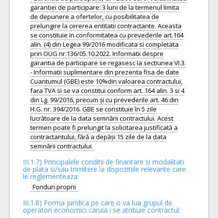
garantiei de participare: 3 luni de la termenul limita
de depunere a ofertelor, cu posibilitatea de
prelungire la cererea entitatii contractante. Aceasta
se constituie in conformitatea cu prevederile art.164
alin. (4) din Legea 99/2016 modificata si completata
prin OUG nr.136/05.10.2022. Informatii despre
garantia de participare se regasesc la sectiunea VI.3.
- Informatii suplimentare din prezenta fisa de date
Cuantumul (GBE) este 10%din valoarea contractului,
fara TVA si se va constitui conform art. 164 alin. 3 si 4
din Lg. 99/2016, precum și cu prevederile art. 46 din
H.G. nr. 394/2016. GBE se constituie în 5 zile
lucrătoare de la data semnării contractului. Acest
termen poate fi prelungit la solicitarea justificată a
contractantului, fără a depăși 15 zile de la data
III.1.7) Principalele conditii de finantare si modalitati
de plata si/sau trimitere la dispozitiile relevante care
le reglementeaza:
Fonduri proprii
III.1.8) Forma juridica pe care o va lua grupul de
operatori economici caruia i se atribuie contractul: