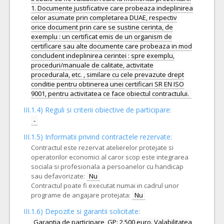
1. Documente justificative care probeaza indeplinirea
celor asumate prin completarea DUAE, respectiv
orice document prin care se sustine cerinta, de
exemplu : un certificat emis de un organism de
certificare sau alte documente care probeaza in mod
concludent indeplinirea cerintei : spre exemplu,
proceduri/manuale de calitate, activitate
procedurala, etc. , similare cu cele prevazute drept
conditie pentru obtinerea unei certificari SR EN ISO
III.1.4) Reguli si criterii obiective de participare:
-
III.1.5)
Informatii privind contractele rezervate:
Contractul este rezervat atelierelor protejate si
operatorilor economici al caror scop este integrarea
sociala si profesionala a persoanelor cu handicap
sau defavorizate:
Nu
Contractul poate fi executat numai in cadrul unor
programe de angajare protejata:
Nu
III.1.6) Depozite si garantii solicitate:
Garantia de participare, GP: 2.500 euro. Valabilitatea