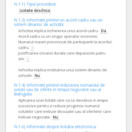
IV.1.1) Tipul procedurii:
Licitatie deschisa
IV.1.3) Informatii privind un acord-cadru sau un
sistem dinamic de achizitii:
Achizitia implica incheierea unui acord-cadru:
Da
Acord-cadru cu un singur operator economic
Numarul maxim preconizat de participanti la acordul-
cadru:
-
Justificarea oricarei durate care depaseste patru
ani:
-
Achizitia implica instituirea unui sistem dinamic de
achizitii:
Nu
IV.1.4) Informatii privind reducerea numarului de
solutii sau de oferte in timpul negocierii sau al
dialogului:
Aplicarea unei licitatii care sa se deruleze in etape
succesive pentru a reduce progresiv numarul
solutiilor care trebuie discutate sau al ofertelor care
trebuie negociate:
Nu
IV.1.6) Informatii despre licitatia electronica: