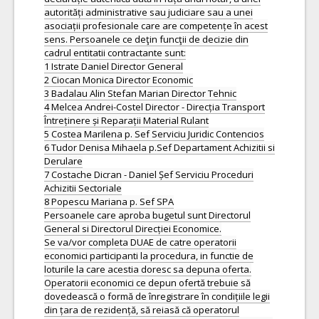
autorități administrative sau judiciare sau a unei
asociații profesionale care are competențe în acest
sens. Persoanele ce deţin funcţii de decizie din
cadrul entitatii contractante sunt:
1 Istrate Daniel Director General
2 Ciocan Monica Director Economic
3 Badalau Alin Stefan Marian Director Tehnic
4 Melcea Andrei-Costel Director - Direcția Transport
Întreținere și Reparații Material Rulant
5 Costea Marilena p. Sef Serviciu Juridic Contencios
6 Tudor Denisa Mihaela p.Sef Departament Achizitii si
Derulare
7 Costache Dicran - Daniel Șef Serviciu Proceduri
Achizitii Sectoriale
8 Popescu Mariana p. Sef SPA
Persoanele care aproba bugetul sunt Directorul
General si Directorul Direcției Economice.
Se va/vor completa DUAE de catre operatorii
economici participanti la procedura, in functie de
loturile la care acestia doresc sa depuna oferta.
Operatorii economici ce depun ofertă trebuie să
dovedească o formă de înregistrare în condițiile legii
din țara de rezidență, să reiasă că operatorul