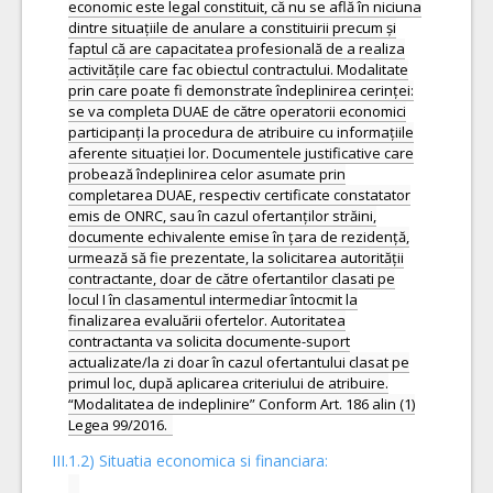
economic este legal constituit, că nu se află în niciuna
dintre situațiile de anulare a constituirii precum și
faptul că are capacitatea profesională de a realiza
activitățile care fac obiectul contractului. Modalitate
prin care poate fi demonstrate îndeplinirea cerinței:
se va completa DUAE de către operatorii economici
participanți la procedura de atribuire cu informațiile
aferente situației lor. Documentele justificative care
probează îndeplinirea celor asumate prin
completarea DUAE, respectiv certificate constatator
emis de ONRC, sau în cazul ofertanților străini,
documente echivalente emise în țara de rezidență,
urmează să fie prezentate, la solicitarea autorității
contractante, doar de către ofertantilor clasati pe
locul I în clasamentul intermediar întocmit la
finalizarea evaluării ofertelor. Autoritatea
contractanta va solicita documente-suport
actualizate/la zi doar în cazul ofertantului clasat pe
primul loc, după aplicarea criteriului de atribuire.
“Modalitatea de indeplinire” Conform Art. 186 alin (1)
III.1.2) Situatia economica si financiara: