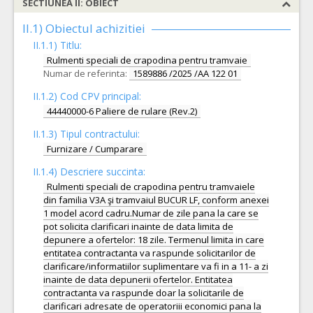
SECTIUNEA II: OBIECT
II.1) Obiectul achizitiei
II.1.1) Titlu:
Rulmenti speciali de crapodina pentru tramvaie
Numar de referinta:
1589886 /2025 /AA 122 01
II.1.2) Cod CPV principal:
44440000-6 Paliere de rulare (Rev.2)
II.1.3) Tipul contractului:
Furnizare / Cumparare
II.1.4) Descriere succinta:
Rulmenti speciali de crapodina pentru tramvaiele
din familia V3A şi tramvaiul BUCUR LF, conform anexei
1 model acord cadru.Numar de zile pana la care se
pot solicita clarificari inainte de data limita de
depunere a ofertelor: 18 zile. Termenul limita in care
entitatea contractanta va raspunde solicitarilor de
clarificare/informatiilor suplimentare va fi in a 11- a zi
inainte de data depunerii ofertelor. Entitatea
contractanta va raspunde doar la solicitarile de
clarificari adresate de operatoriii economici pana la