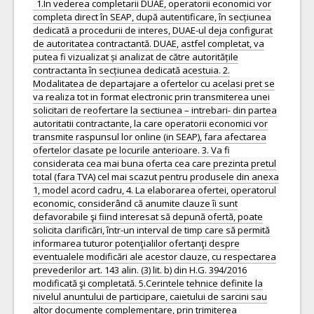
1.In vederea completarii DUAE, operatorii economici vor
completa direct în SEAP, după autentificare, în secțiunea
dedicată a procedurii de interes, DUAE-ul deja configurat
de autoritatea contractantă. DUAE, astfel completat, va
putea fi vizualizat și analizat de către autoritățile
contractanta în secțiunea dedicată acestuia. 2.
Modalitatea de departajare a ofertelor cu acelasi pret se
va realiza tot in format electronic prin transmiterea unei
solicitari de reofertare la sectiunea – intrebari- din partea
autoritatii contractante, la care operatorii economici vor
transmite raspunsul lor online (in SEAP), fara afectarea
ofertelor clasate pe locurile anterioare. 3. Va fi
considerata cea mai buna oferta cea care prezinta pretul
total (fara TVA) cel mai scazut pentru produsele din anexa
1, model acord cadru, 4. La elaborarea ofertei, operatorul
economic, considerând că anumite clauze îi sunt
defavorabile şi fiind interesat să depună ofertă, poate
solicita clarificări, într-un interval de timp care să permită
informarea tuturor potenţialilor ofertanţi despre
eventualele modificări ale acestor clauze, cu respectarea
prevederilor art. 143 alin. (3) lit. b) din H.G. 394/2016
modificată şi completată. 5.Cerintele tehnice definite la
nivelul anuntului de participare, caietului de sarcini sau
altor documente complementare, prin trimiterea