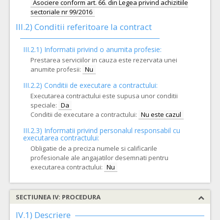
Asociere conform art. 66. din Legea privind achizitiile
sectoriale nr 99/2016
III.2)
Conditii referitoare la contract
III.2.1) Informatii privind o anumita profesie:
Prestarea serviciilor in cauza este rezervata unei
anumite profesii:
Nu
III.2.2)
Conditii de executare a contractului:
Executarea contractului este supusa unor conditii
speciale:
Da
Conditii de executare a contractului:
Nu este cazul
III.2.3)
Informatii privind personalul responsabil cu
executarea contractului:
Obligatie de a preciza numele si calificarile
profesionale ale angajatilor desemnati pentru
executarea contractului:
Nu
SECTIUNEA IV: PROCEDURA
IV.1) Descriere