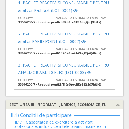
1.
PACHET REACTIVI SI CONSUMABILE PENTRU
analizor Pathfast (LOT-0001)
COD CPV:
VALOAREA ESTIMATA FARA TVA:
33696200-7
- Reactivi pentru analize de sange (Rev.2)
76.370,00 - 112.105,00 RON
2.
PACHET REACTIVI SI CONSUMABILE PENTRU
analior RAPID POINT (LOT-0002)
COD CPV:
VALOAREA ESTIMATA FARA TVA:
33696200-7
- Reactivi pentru analize de sange (Rev.2)
52.477,00 - 84.260,00 RON
3.
PACHET REACTIVI SI CONSUMABILE PENTRU
ANALIZOR ABL 90 FLEX (LOT-0003)
COD CPV:
VALOAREA ESTIMATA FARA TVA:
33696200-7
- Reactivi pentru analize de sange (Rev.2)
121.710,00 - 150.025,00 RON
SECTIUNEA III: INFORMATII JURIDICE, ECONOMICE, FINANCIARE SI TEHNICE
III.1) Conditii de participare
III.1.1) Capacitatea de exercitare a activitatii
profesionale, inclusiv cerintele privind inscrierea in