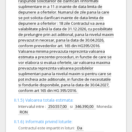
raspunde solicitarilor de clarificari /informatii
suplimentare in a 11 zi inainte de data limita de
depunere a ofertelor. Numarul de zile pana la care
se pot solicita clarificari inainte de data limita de
depunere a ofertelor : 18 zile Contractul va avea
valabilitate până la data de 31.12.2026, cu posibilitate
de prelungire prin act aditional, pana la nivelul maxim
prevazut in necesar, pana la data de 30.04.2026,
conform prevederilor art. 165 din HG395/2016.
Valoarea minima prevazuta reprezinta valoarea
estimata a prezentei proceduri, in functie de care se
vor elabora si evalua ofertele, iar valoarea maxima
prevazuta reprezinta valoarea posibilelor
suplimentari pana la nivelul maxim si pentru care se
pot incheia acte aditionale, in functie de necesitatile
si fondurile disponibile, pana la data de 30.04.2027,
conform art 165 din HG 395/2016.
II.1.5) Valoarea totala estimata:
Intervalul intre :
250.557,00
si
346.390,00
Moneda:
RON
II.1.6) Informatii privind loturile:
Contractul este impartit in loturi:
Da