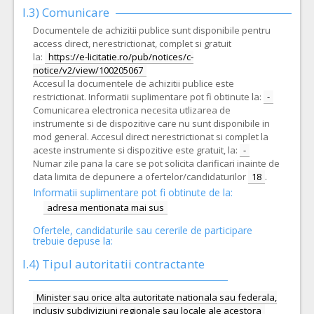
I.3) Comunicare
Documentele de achizitii publice sunt disponibile pentru
access direct, nerestrictionat, complet si gratuit
la:
https://e-licitatie.ro/pub/notices/c-
notice/v2/view/100205067
Accesul la documentele de achizitii publice este
restrictionat. Informatii suplimentare pot fi obtinute la:
-
Comunicarea electronica necesita utlizarea de
instrumente si de dispozitive care nu sunt disponibile in
mod general. Accesul direct nerestrictionat si complet la
aceste instrumente si dispozitive este gratuit, la:
-
Numar zile pana la care se pot solicita clarificari inainte de
data limita de depunere a ofertelor/candidaturilor
18
.
Informatii suplimentare pot fi obtinute de la:
adresa mentionata mai sus
Ofertele, candidaturile sau cererile de participare
trebuie depuse la:
I.4) Tipul autoritatii contractante
Minister sau orice alta autoritate nationala sau federala,
inclusiv subdiviziuni regionale sau locale ale acestora