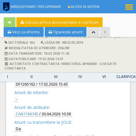
|
INREGISTRARE / RECUPERARE
ACCES IN SISTEM
RO
EN
Solicita arhiva documentatie si clarificari
Vezi ca eForms
Tipareste anunt
Achizitie initiata prin anunt de participare:
[CN1089937] -
SECTORIALE: NU
LEGEA NR. 98/23.05.2016
MODALITATEA DE ATRIBUIRE: ONLINE
DATA TRANSMITERE: 18.02.2026 11:42
DATA PUBLICARE: 19.02.2026 13:01
AUTORITATE CONTRACTANTA: MINISTERUL APARARII - U.M 02175
DETALII
CONSTANTA
I
II
III
IV
VI
CLARIFICA
Documentatie de atribuire:
DF1265162
/ 17.02.2026 15:43
Anunt de intentie:
-
Anunt de atribuire:
CAN1166745
/ 30.04.2026 10:38
Anunt cu transmitere la JOUE:
Da