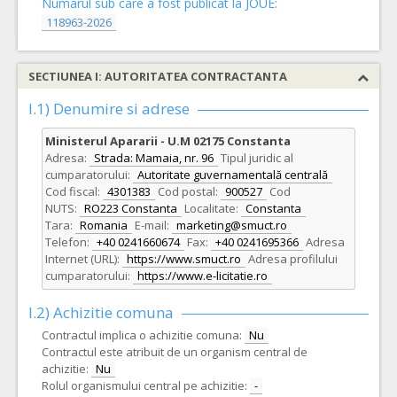
Numarul sub care a fost publicat la JOUE:
118963-2026
SECTIUNEA I: AUTORITATEA CONTRACTANTA
I.1) Denumire si adrese
Ministerul Apararii - U.M 02175 Constanta
Adresa:
Strada: Mamaia, nr. 96
Tipul juridic al
cumparatorului:
Autoritate guvernamentală centrală
Cod fiscal:
4301383
Cod postal:
900527
Cod
NUTS:
RO223 Constanta
Localitate:
Constanta
Tara:
Romania
E-mail:
marketing@smuct.ro
Telefon:
+40 0241660674
Fax:
+40 0241695366
Adresa
Internet (URL):
https://www.smuct.ro
Adresa profilului
cumparatorului:
https://www.e-licitatie.ro
I.2) Achizitie comuna
Contractul implica o achizitie comuna:
Nu
Contractul este atribuit de un organism central de
achizitie:
Nu
Rolul organismului central pe achizitie:
-