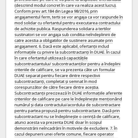
(descriind modul concret în care va realiza acest lucru).
Conform prev art.184 din Legea 98/2016, prin
angajamentul ferm, tertii se vor angaja ca vor raspunde în
mod solidar cu ofertantul pentru executarea contractului
de achizitie publica. Raspunderea solidara a tertilor
sustinatori se vor angaja sub conditia neîndeplinirii de
catre acestia a obligatiilor de sustinere asumate prin
angajament. 6. Dacă este aplicabil, ofertanții includ
informațiile cu privire la subcontractanți în DUAE. În cazul
în care ofertantul utilizează capacitățile
subcontractantului/ subcontractanților pentru a îndeplini
criteriile de calificare, se va prezenta câte un formular
DUAE separat pentru fiecare dintre respectivii
subcontractanți, completat și semnat în mod
corespunzător de către fiecare dintre aceștia.
Subcontractanții precizează în DUAE informațiile aferente
criteriilor de calificare pe care le îndeplinește menționând
numărul și data contractului/acordului de subcontractare
pentru partea propusă pentru subcontractare. Dacă prin
subcontractant nu se îndeplinește o cerință de calificare,
atunci acesta va prezenta DUAE doar în scopul
demonstrării neîncadrării în motivele de excludere. 7. În
cazul depunerii unei oferte comune, fiecare operator