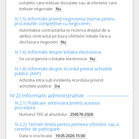
solutiilor care trebuie discutate sau al ofertelor care
trebuie negociate:
Nu
IV.1.5) Informatii privind negocierea (numai pentru
procedurile competitive cu negociere):
Autoritatea contractanta isi rezerva dreptul de a
atribui contractul pe baza ofertelor initiale fara a
desfasura negocieri:
Nu
IV.1.6) Informatii despre licitatia electronica:
Se va organiza o licitatie electronica:
Nu
IV.1.8) Informatii despre Acordul privind achizitiile
publice (AAP):
Achizitia intra sub incidenta Acordului privind
achizitiile publice:
Da
IV.2) Informatii administrative
IV.2.1) Publicare anterioara privind aceasta
procedura:
Numarul TED al anuntului:
256576-2026
IV.2.2) Termen limita pentru primirea ofertelor sau a
cererilor de participare:
Data si ora locala:
19.05.2026 15:00