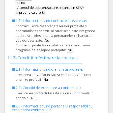
- DUAE
- Acordul de subcontractare, incarcat in SEAP
III.1.5)
Informatii privind contractele rezervate:
Contractul este rezervat atelierelor protejate si
operatorilor economici al caror scop este integrarea
sociala si profesionala a persoanelor cu handicap
sau defavorizate:
Nu
Contractul poate fi executat numai in cadrul unor
programe de angajare protejata:
Nu
III.2)
Conditii referitoare la contract
III.2.1) Informatii privind o anumita profesie:
Prestarea serviciilor in cauza este rezervata unei
anumite profesii:
Nu
III.2.2)
Conditii de executare a contractului:
Executarea contractului este supusa unor conditii
speciale:
Nu
III.2.3)
Informatii privind personalul responsabil cu
executarea contractului: