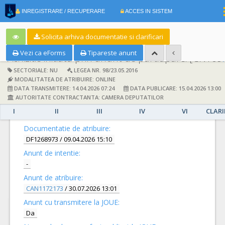
|
INREGISTRARE / RECUPERARE
ACCES IN SISTEM
RO
EN
Solicita arhiva documentatie si clarificari
Vezi ca eForms
Tipareste anunt
Achizitie initiata prin anunt de participare:
[CN1091665] -
SECTORIALE: NU
LEGEA NR. 98/23.05.2016
MODALITATEA DE ATRIBUIRE: ONLINE
DATA TRANSMITERE: 14.04.2026 07:24
DATA PUBLICARE: 15.04.2026 13:00
AUTORITATE CONTRACTANTA: CAMERA DEPUTATILOR
I
II
III
IV
VI
CLARI
DETALII
Documentatie de atribuire:
DF1268973
/ 09.04.2026 15:10
Anunt de intentie:
-
Anunt de atribuire:
CAN1172173
/ 30.07.2026 13:01
Anunt cu transmitere la JOUE:
Da