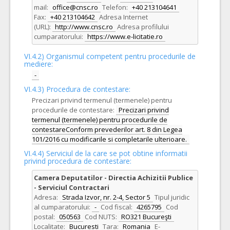
mail:
office@cnsc.ro
Telefon:
+40 213104641
Fax:
+40 213104642
Adresa Internet
(URL):
http://www.cnsc.ro
Adresa profilului
cumparatorului:
https://www.e-licitatie.ro
VI.4.2) Organismul competent pentru procedurile de
mediere:
-
VI.4.3) Procedura de contestare:
Precizari privind termenul (termenele) pentru
procedurile de contestare:
Precizari privind
termenul (termenele) pentru procedurile de
contestareConform prevederilor art. 8 din Legea
101/2016 cu modificarile si completarile ulterioare.
VI.4.4) Serviciul de la care se pot obtine informatii
privind procedura de contestare:
Camera Deputatilor - Directia Achizitii Publice
- Serviciul Contractari
Adresa:
Strada Izvor, nr. 2-4, Sector 5
Tipul juridic
al cumparatorului:
-
Cod fiscal:
4265795
Cod
postal:
050563
Cod NUTS:
RO321 Bucureşti
Localitate:
Bucuresti
Tara:
Romania
E-