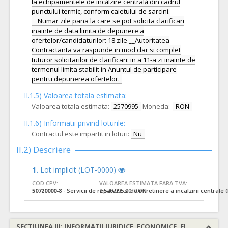
la echipamentele de încălzire centrală din cadrul
punctului termic, conform caietului de sarcini.
__Numar zile pana la care se pot solicita clarificari
inainte de data limita de depunere a
ofertelor/candidaturilor: 18 zile __Autoritatea
Contractanta va raspunde in mod clar si complet
tuturor solicitarilor de clarificari: in a 11-a zi inainte de
termenul limita stabilit in Anuntul de participare
pentru depunerea ofertelor.
II.1.5) Valoarea totala estimata:
Valoarea totala estimata:
2570995
Moneda:
RON
II.1.6) Informatii privind loturile:
Contractul este impartit in loturi:
Nu
II.2) Descriere
1.
Lot implicit (LOT-0000)
COD CPV:
VALOAREA ESTIMATA FARA TVA:
50720000-8
- Servicii de reparare si de intretinere a incalzirii centrale 
2.570.995,00 RON
SECTIUNEA III: INFORMATII JURIDICE, ECONOMICE, FINANCIARE SI TEHNICE