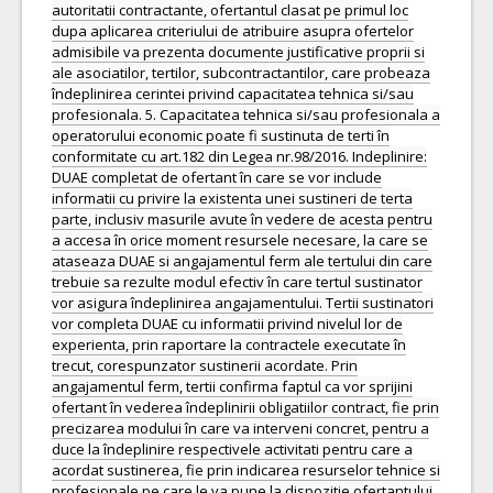
autoritatii contractante, ofertantul clasat pe primul loc
dupa aplicarea criteriului de atribuire asupra ofertelor
admisibile va prezenta documente justificative proprii si
ale asociatilor, tertilor, subcontractantilor, care probeaza
îndeplinirea cerintei privind capacitatea tehnica si/sau
profesionala. 5. Capacitatea tehnica si/sau profesionala a
operatorului economic poate fi sustinuta de terti în
conformitate cu art.182 din Legea nr.98/2016. Indeplinire:
DUAE completat de ofertant în care se vor include
informatii cu privire la existenta unei sustineri de terta
parte, inclusiv masurile avute în vedere de acesta pentru
a accesa în orice moment resursele necesare, la care se
ataseaza DUAE si angajamentul ferm ale tertului din care
trebuie sa rezulte modul efectiv în care tertul sustinator
vor asigura îndeplinirea angajamentului. Tertii sustinatori
vor completa DUAE cu informatii privind nivelul lor de
experienta, prin raportare la contractele executate în
trecut, corespunzator sustinerii acordate. Prin
angajamentul ferm, tertii confirma faptul ca vor sprijini
ofertant în vederea îndeplinirii obligatiilor contract, fie prin
precizarea modului în care va interveni concret, pentru a
duce la îndeplinire respectivele activitati pentru care a
acordat sustinerea, fie prin indicarea resurselor tehnice si
profesionale pe care le va pune la dispozitie ofertantului