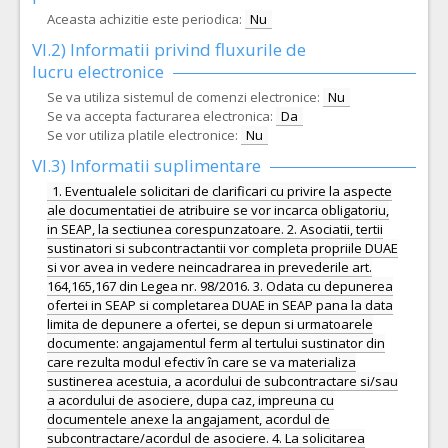
Aceasta achizitie este periodica:
Nu
VI.2) Informatii privind fluxurile de
lucru electronice
Se va utiliza sistemul de comenzi electronice:
Nu
Se va accepta facturarea electronica:
Da
Se vor utiliza platile electronice:
Nu
VI.3) Informatii suplimentare
1. Eventualele solicitari de clarificari cu privire la aspecte
ale documentatiei de atribuire se vor incarca obligatoriu,
in SEAP, la sectiunea corespunzatoare. 2. Asociatii, tertii
sustinatori si subcontractantii vor completa propriile DUAE
si vor avea in vedere neincadrarea in prevederile art.
164,165,167 din Legea nr. 98/2016. 3. Odata cu depunerea
ofertei in SEAP si completarea DUAE in SEAP pana la data
limita de depunere a ofertei, se depun si urmatoarele
documente: angajamentul ferm al tertului sustinator din
care rezulta modul efectiv în care se va materializa
sustinerea acestuia, a acordului de subcontractare si/sau
a acordului de asociere, dupa caz, impreuna cu
documentele anexe la angajament, acordul de
subcontractare/acordul de asociere. 4. La solicitarea