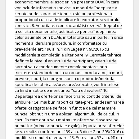
economic membru al asocierii va prezenta DUAE în care
vor include informat cu privire la modul de îndeplinre a
cerintelor de capacitate tehnica si/sau profesionala
proportional cu cota de implicare în executarea viitorului
contract. 8. Autoritatea contractantă își rezervă dreptul de
a solicita documentele justificative pentru îndeplinirea
celor asumate prin DUAE, în totalitate sau în parte, în orice
moment al derulării procedurii, în conformitate cu
prevederile art. 196 alin. 1 din Legea nr. 98/2016 cu
modificările și completările ulterioare. 9. Cerintele tehnice
definite la nivelul anuntului de participare, caietului de
sarcini sau altor documente complementare, prin
trimiterea standardelor, la un anumit producator, la marci,
brevete, tipuri, la o origine sau la o productie/metoda
specifica de fabricatie/prestare/executie, vor fi intelese
ca fiind insotite de mentiunea ”sau echivalent” 10.
Departajarea ofertelor se face tinand cont de criteriul de
atribuire "Cel mai bun raport calitate-pret, iar desemnarea
ofertei castigatoare se face in functie de cel mai mare
punctaj obtinut in urma aplicarii algoritmului de calcul. În
cazul în care doua sau mai multe oferte se claseaza pe
primul loc (primesc punctaje egale), departajarea ofertelor
se va realiza conform art. 139 alin. 3 din HG nr. 395/2016 cu
modific si complet ulterioare. 13. Potrivit art. 57 alin. (4) din