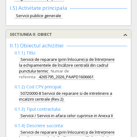
I.5)
Activitate principala
Servicii publice generale
SECTIUNEA II: OBIECT
II.1) Obiectul achizitiei
II.1.1) Titlu:
Servicii de reparare (prin înlocuire) și de întreținere
la echipamentele de încălzire centrală din cadrul
punctului termic
Numar de
referinta:
4265795_2026_PAAPD1606661
II.1.2) Cod CPV principal:
50720000-8 Servicii de reparare si de intretinere a
incalzirii centrale (Rev.2)
II.1.3) Tipul contractului:
Servicii / Servicii in afara celor cuprinse in Anexa II
II.1.4) Descriere succinta:
Servicii de reparare (prin înlocuire) și de întreținere