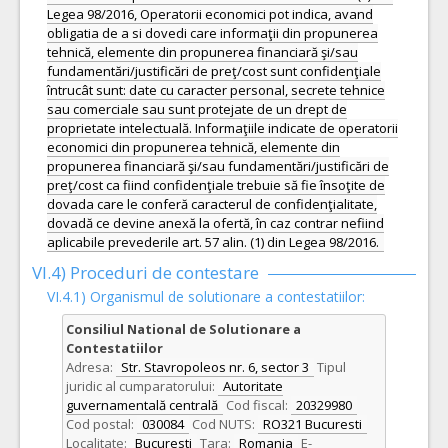
Legea 98/2016, Operatorii economici pot indica, avand
obligatia de a si dovedi care informaţii din propunerea
tehnică, elemente din propunerea financiară şi/sau
fundamentări/justificări de preţ/cost sunt confidenţiale
întrucât sunt: date cu caracter personal, secrete tehnice
sau comerciale sau sunt protejate de un drept de
proprietate intelectuală. Informaţiile indicate de operatorii
economici din propunerea tehnică, elemente din
propunerea financiară şi/sau fundamentări/justificări de
preţ/cost ca fiind confidenţiale trebuie să fie însoţite de
dovada care le conferă caracterul de confidenţialitate,
dovadă ce devine anexă la ofertă, în caz contrar nefiind
aplicabile prevederile art. 57 alin. (1) din Legea 98/2016.
VI.4) Proceduri de contestare
VI.4.1) Organismul de solutionare a contestatiilor:
Consiliul National de Solutionare a
Contestatiilor
Adresa:
Str. Stavropoleos nr. 6, sector 3
Tipul
juridic al cumparatorului:
Autoritate
guvernamentală centrală
Cod fiscal:
20329980
Cod postal:
030084
Cod NUTS:
RO321 Bucuresti
Localitate:
Bucuresti
Tara:
Romania
E-