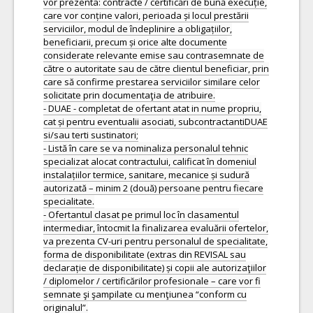
vor prezenta: contracte / certificări de bună execuție,
care vor conține valori, perioada și locul prestării
serviciilor, modul de îndeplinire a obligațiilor,
beneficiarii, precum și orice alte documente
considerate relevante emise sau contrasemnate de
către o autoritate sau de către clientul beneficiar, prin
care să confirme prestarea serviciilor similare celor
solicitate prin documentaţia de atribuire.
- DUAE - completat de ofertant atat in nume propriu,
cat și pentru eventualii asociati, subcontractantiDUAE
si/sau terti sustinatori;
- Listă în care se va nominaliza personalul tehnic
specializat alocat contractului, calificat în domeniul
instalațiilor termice, sanitare, mecanice și sudură
autorizată – minim 2 (două) persoane pentru fiecare
specialitate.
- Ofertantul clasat pe primul loc în clasamentul
intermediar, întocmit la finalizarea evaluării ofertelor,
va prezenta CV-uri pentru personalul de specialitate,
forma de disponibilitate (extras din REVISAL sau
declarație de disponibilitate) și copii ale autorizaţiilor
/ diplomelor / certificărilor profesionale – care vor fi
semnate şi şampilate cu menţiunea “conform cu
originalul”.