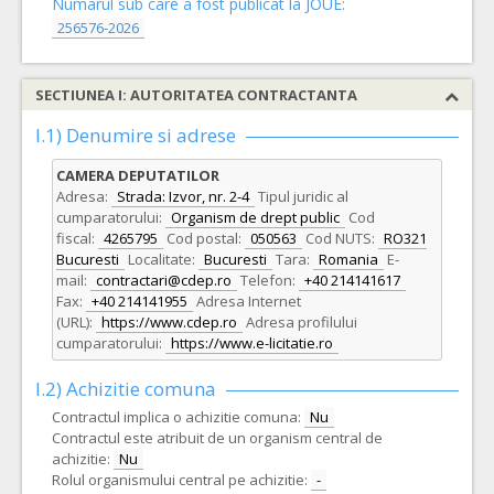
Numarul sub care a fost publicat la JOUE:
256576-2026
SECTIUNEA I: AUTORITATEA CONTRACTANTA
I.1) Denumire si adrese
CAMERA DEPUTATILOR
Adresa:
Strada: Izvor, nr. 2-4
Tipul juridic al
cumparatorului:
Organism de drept public
Cod
fiscal:
4265795
Cod postal:
050563
Cod NUTS:
RO321
Bucuresti
Localitate:
Bucuresti
Tara:
Romania
E-
mail:
contractari@cdep.ro
Telefon:
+40 214141617
Fax:
+40 214141955
Adresa Internet
(URL):
https://www.cdep.ro
Adresa profilului
cumparatorului:
https://www.e-licitatie.ro
I.2) Achizitie comuna
Contractul implica o achizitie comuna:
Nu
Contractul este atribuit de un organism central de
achizitie:
Nu
Rolul organismului central pe achizitie:
-