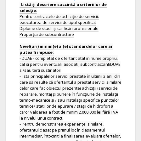
Listă şi descriere succintă a criteriilor de
Pentru contractele de achiziție de servicii:
executarea de servicii de tipul specificat
Diplome de studii și calificări profesionale
Proporția de subcontractare
Nivel(uri) minim(e) al(e) standardelor care ar
- DUAE - completat de ofertant atat in nume propriu,
cat și pentru eventualii asociati, subcontractantiDUAE
si/sau terti sustinatori
- lista principalelor servicii prestate în ultimii 3 ani, din
care să rezulte că ofertantul a prestat servicii similare
celor care fac obiectul prezentei achiziții (servicii de
reparare, montaj și punere în funcțiune de instalații
termo-mecanice și / sau instalații specifice punctelor
termice/ stațiilor de epurare / stații de hidrofor) a
căror valoarea a fost de minim 2.000.000 lei fără TVA
la nivelul unui contract.
- Pentru demonstrarea experienței similare,
ofertantul clasat pe primul loc în clasamentul
intermediar, întocmit la finalizarea evaluării ofertelor,