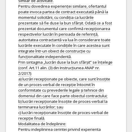
similar de activitate.
Pentru dovedirea experienței similare, ofertantul
poate invoca partea de contract executată până la
momentul solicitării, cu condiția ca lucrările
prezentate să fie duse la bun sfârșit. Odată ce a fost
prezentat documentul care confirmă recepționarea
respectivelor lucrări în perioada de referință,
autoritatea contractantă va lua în considerare toate
lucrările executate în condițiile în care acestea sunt
integrate într-un obiect de construcție cu
funcționalitate independentă.
Prin sintagma „lucrări duse la bun sfârșit” se înțelege
(conf. Art.11 alin. (3) din Instrucțiunea ANAP nr.
2/2017):
a) lucrări recepționate pe obiecte, care sunt însoțite
de un proces-verbal de recepție întocmit în
conformitate cu prevederile legale și tehnice din
domeniul din care face parte obiectul contractului;
b) lucrări recepționate însoțite de proces-verbal la
terminarea lucrărilor; sau
c) lucrări recepționate însoțite de proces-verbal de
recepție finală.
Modalitatea de îndeplinire:
Pentru indeplinirea cerintei privind experienta