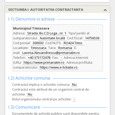
SECTIUNEA I: AUTORITATEA CONTRACTANTA
I.1) Denumire si adrese
Municipiul Timisoara
Adresa:
Strada: Bv.C.D.Loga , nr. 1
Tipul juridic al
cumparatorului:
Autoritate locală
Cod fiscal:
14756536
Cod postal:
300030
Cod NUTS:
RO424 Timis
Localitate:
Timisoara
Tara:
Romania
E-
mail:
Lavinia.Alexandrescu@primariatm.ro
Telefon:
+40 373172478
Fax:
-
Adresa Internet
(URL):
https://www.primariatm.ro
Adresa profilului
cumparatorului:
https://www.e-licitatie.ro
I.2) Achizitie comuna
Contractul implica o achizitie comuna:
Nu
Contractul este atribuit de un organism central de
achizitie:
Nu
Rolul organismului central pe achizitie:
-
I.3) Comunicare
Documentele de achizitii publice sunt disponibile pentru