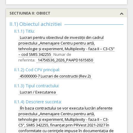
SECTIUNEA II: OBIECT
II.1) Obiectul achizitiei
II.1.1) Titlu:
Lucrari pentru obiectivul de investiții din cadrul
proiectului „Amenajare Centru pentru artă,
tehnologie și experiment, Multiplexity - faza II – C3-C5”
– cod SMIS 342255
Numar de
referinta:
14756536_2026_PAAPD1615650
II.1.2) Cod CPV principal:
45000000-7 Lucrari de constructii (Rev.2)
II.1.3) Tipul contractului:
Lucrari / Executarea
II.1.4) Descriere succinta:
IÎn baza contractului se vor executa lucrări aferente
proiectului „Amenajare Centru pentru artă,
tehnologie și experiment, Multiplexity - faza II – C3-
C5”, SMIS 342255, finanțat prin PRVest 2021-2027 în
conformitate cu cerinţele impuse în documentația de