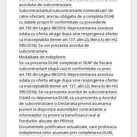
acordului de subcontractare.
Subcontractantul/subcontractantii nominalizat/i de
catre ofertant, are/au obligatia de a completa DUAE
cu datele proprii în conformitate cu prevederile
art.193 din Legea 98/2016. Neprezentarea acestuia
odata cu oferta atrage dupa sine respingerea ofertei
ca inacceptabila (temei art.137, alin.(2), litera k) din HG
395/2016). Se vor prezenta acordul de
subcontractare.
Modalitate de indeplinire:
Se va prezenta DUAE completat in SEAP de fiecare
subcontractant (după caz) in conformitate cu prev.
art.193 din Legea 98/2016. Neprezentarea acestuia
odata cu oferta atrage dupa sine respingerea ofertei
ca inacceptabilă (temei art. 137, alin.(2), litera k) din HG
395/2016). Se va prezenta acordul de subcontractare.
Odată cu depunerea DUAE se va prezenta și Acordul
de subcontractare si Declaratia privind asumarea
punerii la dispoziția autorităților contractante a
informațiilor cu privire la beneficiarul real al
fondurilor alocate din PRVest;
Documentele justificative actualizate, care probeaza
indeplinirea celor asumate prin completarea DUAE,