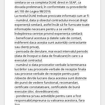
similara se va completa DUAE direct in SEAP, ca
dovada preliminară, în conformitate cu prevederile
art.193 din Legea 98/2016.
La nivelul DUAE trebuie precizate informații cum ar fi:
- numărul, data și obiectul contractului invocat drept
experiență similară, astfel încât să fie furnizate toate
informațiile necesare pentru a se verifica
îndeplinirea cerinței privind experiența similară;
- beneficiarul acestuia și datele sale de contact,
indiferent daca aceștia sunt autorități contractante
sau clienți privați,
- perioada de derulare, mai exact intervalul periodic
(data de început si data de finalizare) în care s-a
executat contractul;
- numărul si data proceselor-verbale la terminarea
lucrărilor sau procesele-verbale de recepție finala
sau procese-verbale de recepție pentru parți
/obiecte din/de lucrare daca acestea sunt distincte
din punct de vedere functional, recomandari,
certificate constatatoare, certificatele de bună
execuție (doc. doveditoare) etc;
- ponderea și/sau activitățile pentru care a fost
responsabil,impreuna cu valoarea acestora, fara
TVA