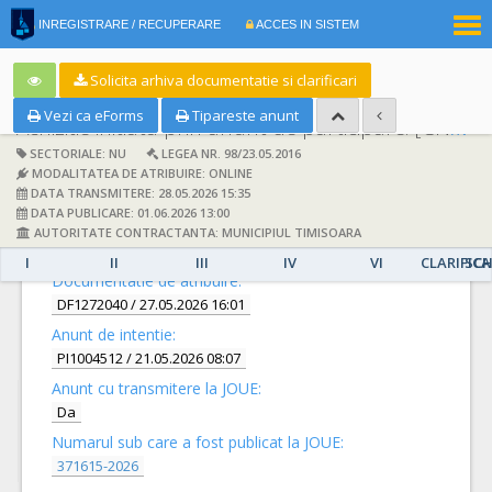
|
INREGISTRARE / RECUPERARE
ACCES IN SISTEM
RO
EN
Solicita arhiva documentatie si clarificari
Vezi ca eForms
Tipareste anunt
Achizitie initiata prin anunt de participare:
[CN1093038] -
SECTORIALE: NU
LEGEA NR. 98/23.05.2016
MODALITATEA DE ATRIBUIRE: ONLINE
DATA TRANSMITERE: 28.05.2026 15:35
DATA PUBLICARE: 01.06.2026 13:00
AUTORITATE CONTRACTANTA: MUNICIPIUL TIMISOARA
DETALII
I
II
III
IV
VI
CLARIFICA
SCH
Documentatie de atribuire:
DF1272040
/ 27.05.2026 16:01
Anunt de intentie:
PI1004512
/ 21.05.2026 08:07
Anunt cu transmitere la JOUE:
Da
Numarul sub care a fost publicat la JOUE:
371615-2026