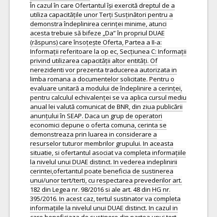
În cazul în care Ofertantul își exercită dreptul de a
utiliza capacitățile unor Terți Susținători pentru a
demonstra îndeplinirea cerinței minime, atunci
acesta trebuie să bifeze „Da” în propriul DUAE
(răspuns) care însoțește Oferta, Partea a II-a:
Informații referitoare la op ec, Secțiunea C: Informații
privind utilizarea capacității altor entități. Of
nerezidenti vor prezenta traducerea autorizata in
limba romana a documentelor solicitate. Pentru o
evaluare unitară a modului de îndeplinire a cerinței,
pentru calculul echivalenței se va aplica cursul mediu
anual lei valută comunicat de BNR, din ziua publicării
anunțului în SEAP. Daca un grup de operatori
economici depune o oferta comuna, cerinta se
demonstreaza prin luarea in considerare a
resurselor tuturor membrilor grupului. In aceasta
situatie, si ofertantul asociat va completa informațiile
la nivelul unui DUAE distinct. In vederea indeplinirii
cerintei,ofertantul poate beneficia de sustinerea
unui/unor tert/terti, cu respectarea prevederilor art.
182 din Legea nr. 98/2016 si ale art. 48 din HG nr.
395/2016. In acest caz, tertul sustinator va completa
informațiile la nivelul unui DUAE distinct. In cazul in