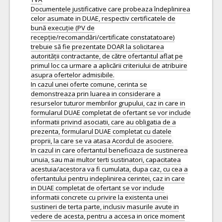
Documentele justificative care probeaza îndeplinirea
celor asumate in DUAE, respectiv certificatele de
bună execuție (PV de
recepție/recomandări/certificate constatatoare)
trebuie să fie prezentate DOAR la solicitarea
autorității contractante, de către ofertantul aflat pe
primul loc ca urmare a aplicării criteriului de atribuire
asupra ofertelor admisibile.
In cazul unei oferte comune, cerinta se
demonstreaza prin luarea in considerare a
resurselor tuturor membrilor grupului, caz in care in
formularul DUAE completat de ofertant se vor include
informatii privind asociatii, care au obligatia de a
prezenta, formularul DUAE completat cu datele
proprii, la care se va atasa Acordul de asociere.
In cazul in care ofertantul beneficiaza de sustinerea
unuia, sau mai multor terti sustinatori, capacitatea
acestuia/acestora va fi cumulata, dupa caz, cu cea a
ofertantului pentru indeplinirea cerintei, caz in care
in DUAE completat de ofertant se vor include
informatii concrete cu privire la existenta unei
sustineri de terta parte, inclusiv masurile avute in
vedere de acesta, pentru a accesa in orice moment