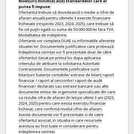
Nivel(uri) minim(e) al(e) standardelor care ar
Ofertantul trebuie să dovedească o medie a cifrei de
afaceri anuală pentru ultimele 3 exercitii financiare
încheiate (respectiv 2023, 2024, 2025), care trebuie să
fie cel puţin egală cu suma de 50.000.000 lei fara TVA.
Modalitatea de indeplinire:
Ofertantii vor completa DUAE cu informatiile aferente
situatiei lor. Documentele justificative care probează
îndeplinirea cerinței vor fi prezentate doar de către
ofertantul clasat pe primul loc dupa aplicarea
criteriului de atribuire la solicitarea Autoritatii
Contractante. Documentele justificative sunt:
bilanțuri/ balanțe contabile/ extrase de bilanț raport
financiar / raport al cenzorilor/ raport de audit
financiar/ declarații sau extrase bancare sau alte
documente emise de organisme specializate din care
sa rezulte cifra de afaceri (în lei) pe ultimii 3 ani (2023,
2024, 2025) pentru care exista exercițiu financiar
încheiat, care confirmă nivelul cifrei de afaceri.
Aceste documente vor fi prezentate si de catre
ofertantul asociat, in situatia in care resursele
acestuia au fost luate in considerare pentru
indeplinirea cerintei.