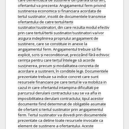
care beneficiaza de sustinere din partea unui tert,
ofertantul va prezenta: Angajamentul ferm privind
sustinerea economica si financiara acordata de
tertul sustinator, insotit de documentele transmise
ofertantului de catre tertul/tertii
sustinator/sustinatori, din care rezulta modul efectiv
prin care tertul/tertii sustinator/sustinatori va/vor
asigura indeplinirea propriului angajament de
sustinere, care se constituie in anexe la
angajamentul ferm. Angajamentul trebuie să fie
explicit, scris și neconditionat, precizând fără echivoc
cerința pentru care terțul întelege să acorde
susținerea, precum și modalitatea concreta de
acordare a sustinerii, în conditiile legii. Documentele
prezentate trebuie sa indice concret care sunt
resursele financiare pe care tertul le va mobiliza in
cazul in care ofertantul intampina dificultati pe
parcursul derularii contractului sau se va afla in
imposibilitatea derularii contractului, tipul acestor
documente fiind determinat de obligatiile asumate
de ofertant si tertul sustinator prin angajamentul
ferm. Tertul sustinator va dovedi prin documentele
prezentate ca detine toate resursele invocate ca
element de sustinere a ofertantului. Aceste