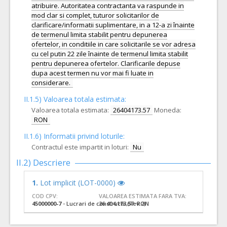
atribuire. Autoritatea contractanta va raspunde in
mod clar si complet, tuturor solicitarilor de
clarificare/informatii suplimentare, in a 12-a zi înainte
de termenul limita stabilit pentru depunerea
ofertelor, in conditiile in care solicitarile se vor adresa
cu cel putin 22 zile înainte de termenul limita stabilit
pentru depunerea ofertelor. Clarificarile depuse
dupa acest termen nu vor mai fi luate in
considerare.
II.1.5) Valoarea totala estimata:
Valoarea totala estimata:
26404173.57
Moneda:
RON
II.1.6) Informatii privind loturile:
Contractul este impartit in loturi:
Nu
II.2) Descriere
1.
Lot implicit (LOT-0000)
COD CPV:
VALOAREA ESTIMATA FARA TVA:
45000000-7
- Lucrari de constructii (Rev.2)
26.404.173,57 RON