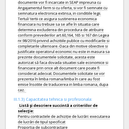
documente vor fi incarcate in SEAP impreuna cu
Angajamentul ferm si cu oferta, si vor fi semnate cu
semnatura electronica extinsa, in conditiile legii.
Tertul/ tertii ce asigura sustinerea economica
financiara nu trebuie sa se afle în situatia care
determina excluderea din procedura de atribuire
conform prevederilor art.60,164, 165 si 167 din Legea
nr.98/2016 privind achizitiile publice cu modificarile si
completarile ulterioare.-Daca din motive obiective si
justificate operatorul economic nu este in masura sa
prezinte documentele solicitate, acesta este
autorizat să faca dovada situatiei sale economice si
financiare prin orice alt document care poate fi
considerat adecvat. Documentele solicitate se vor
prezenta în limba romana/limba în care au fost
emise însotite de traducerea in limba romana, dupa
III.1.3) Capacitatea tehnica si profesionala:
Listă şi descriere succintă a criteriilor de
Pentru contractele de achiziție de lucrări: executarea
de lucrări de tipul specificat
Proporția de subcontractare