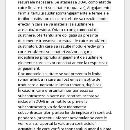
resursele necesare. Se ataseaza DUAE completat de
catre fiecare tert sustinator (dupa caz), Angajamentul
ferm al tertului sustinator/angajamentele ferme ale
tertilor sustinatori din care trebuie sa rezulte modul
efectiv in care se va materializa sustinerea
acestuia/acestora. Odata cu angajamentul de
sustinere, ofertantul are obligatia sa prezinte
documente transmise acestuia de catre tertul/tertii
sustinatori, din care sa rezulte modul efectiv prin
care tertul/tertii sustinatori va/vor asigura
indeplinirea propriului angajament de sustinere,
elemente care se vor constitui anexe la respectivul
angajament.
Documentele solicitate se vor prezenta în limba
romana/limba în care au fost emise însoţite de
traducere autorizata in limba romana, după caz.
În cazul în care ofertantul intenționează să
subcontracteze o parte din contract, acesta va
include în DUAE informațiile cu privire la
subcontractanți, va declara identitatea
subcontractanților, partea lor de implicare în contract,
ponderea (procentul aferent activitatilor pe care le
vor realiza, raportat la valoarea contractului),
activitățile de care vor fi responsabili, numărul și data