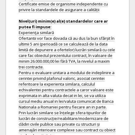
Certificate emise de organisme independente cu
privire la standardele de asigurare a calității
Nivel(uri) minim(e) al(e) standardelor care ar
Experienţa similară
Ofertantii vor face dovada că au dus la bun sfârșit în
ultimii 5 ani (perioadă ce se calculează de la data
limită de depunere a ofertelor) lucrări similară cu cele
care fac obiectul prezentului contract, în valoare de
minim 26.000.000,00 lei fără TVA, la nivelul a maxim
trei contracte.
Pentru o evaluare unitara a modului de indeplinire a
cerintei privind plafonul valoric, asociat cerintei
referitoare la experienta similara, calculul
echivalentei pentru contractele a caror valoare este
exprimata in alta valuta decat in lei, se va utiliza
cursul mediu anual in lei/valuta comunicat de Banca
Nationala a Romaniei pentru fiecare an in parte.
Prin lucrări similare se înțelege sfera tipurilor de
lucrări de construcție/reabilitare/modernizare de
clădiri civile publice sau private cu structuri și
amenajări interioare complexe sau contract cu obiect