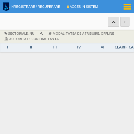
|
INREGISTRARE / RECUPERARE
ACCES IN SISTEM
RO
EN
SECTORIALE: NU
MODALITATEA DE ATRIBUIRE: OFFLINE
AUTORITATE CONTRACTANTA:
I
II
III
IV
VI
CLARIFICA