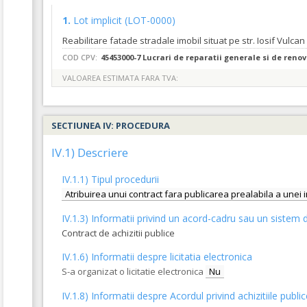
1.
Lot implicit
(LOT-0000)
Reabilitare fatade stradale imobil situat pe str. Iosif Vulc
COD CPV:
45453000-7 Lucrari de reparatii generale si de renov
VALOAREA ESTIMATA FARA TVA:
SECTIUNEA IV: PROCEDURA
IV.1) Descriere
IV.1.1) Tipul procedurii
Atribuirea unui contract fara publicarea prealabila a unei 
IV.1.3) Informatii privind un acord-cadru sau un sistem d
Contract de achizitii publice
IV.1.6) Informatii despre licitatia electronica
S-a organizat o licitatie electronica
Nu
IV.1.8) Informatii despre Acordul privind achizitiile publi