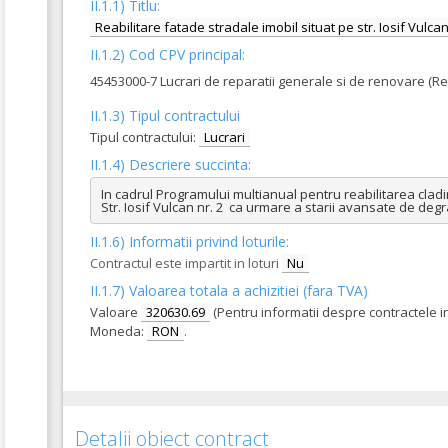
II.1.1) Titlu:
Reabilitare fatade stradale imobil situat pe str. Iosif Vulc
II.1.2) Cod CPV principal:
45453000-7 Lucrari de reparatii generale si de renovare (Re
II.1.3) Tipul contractului
Tipul contractului:
Lucrari
II.1.4) Descriere succinta:
In cadrul Programului multianual pentru reabilitarea cladiri
Str. Iosif Vulcan nr. 2  ca urmare a starii avansate de deg
II.1.6) Informatii privind loturile:
Contractul este impartit in loturi
Nu
II.1.7) Valoarea totala a achizitiei (fara TVA)
Valoare
320630.69
(Pentru informatii despre contractele i
Moneda:
RON
.
Detalii obiect contract