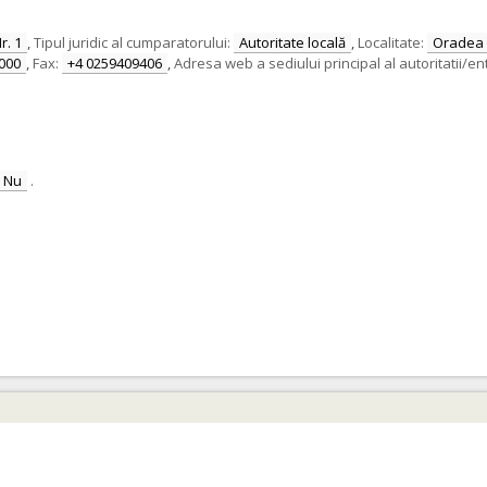
r. 1
,
Tipul juridic al cumparatorului:
Autoritate locală
,
Localitate:
Oradea
000
,
Fax:
+4 0259409406
,
Adresa web a sediului principal al autoritatii/ent
Nu
.