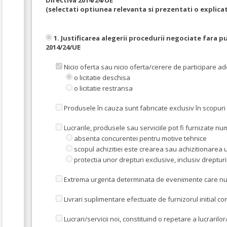
Directiva 2014/24/UE
(selectati optiunea relevanta si prezentati o explicat
1. Justificarea alegerii procedurii negociate fara p
2014/24/UE
Nicio oferta sau nicio oferta/cerere de participare a
o licitatie deschisa
o licitatie restransa
Produsele în cauza sunt fabricate exclusiv în scopuri
Lucrarile, produsele sau serviciile pot fi furnizate 
absenta concurentei pentru motive tehnice
scopul achizitiei este crearea sau achizitionarea u
protectia unor drepturi exclusive, inclusiv drepturi
Extrema urgenta determinata de evenimente care nu put
Livrari suplimentare efectuate de furnizorul initial co
Lucrari/servicii noi, constituind o repetare a lucrarilor