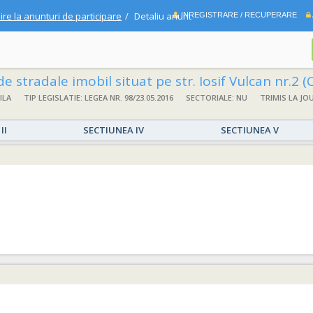
ire la anunturi de participare
Detaliu anunt
INREGISTRARE / RECUPERARE
de stradale imobil situat pe str. Iosif Vulcan nr.2 
ILA
TIP LEGISLATIE: LEGEA NR. 98/23.05.2016
SECTORIALE: NU
TRIMIS LA JO
II
SECTIUNEA IV
SECTIUNEA V