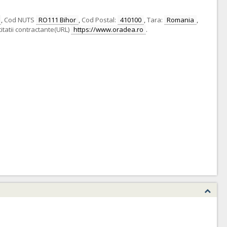
,
Cod NUTS
RO111 Bihor
,
Cod Postal:
410100
,
Tara:
Romania
,
itatii contractante(URL)
https://www.oradea.ro
.