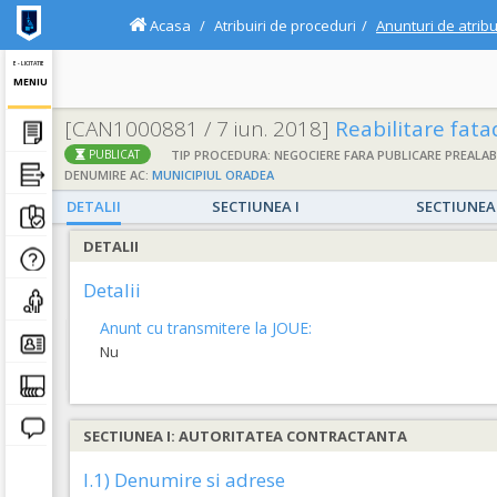
Acasa
Atribuiri de proceduri
Anunturi de atribu
E - LICITATIE
MENIU
[CAN1000881 / 7 iun. 2018]
Reabilitare fata
TIP PROCEDURA: NEGOCIERE FARA PUBLICARE PREALAB
PUBLICAT
DENUMIRE AC:
MUNICIPIUL ORADEA
DETALII
SECTIUNEA I
SECTIUNEA 
DETALII
Detalii
Anunt cu transmitere la JOUE:
Nu
SECTIUNEA I: AUTORITATEA CONTRACTANTA
I.1) Denumire si adrese