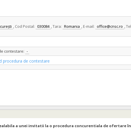
curești
,
Cod Postal:
030084
,
Tara:
Romania
,
E-mail:
office@cnsc.ro
,
Te
 de contestare:
-
vind procedura de contestare
ealabila a unei invitatii la o procedura concurentiala de ofertare în