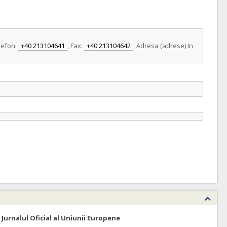
lefon:
+40 213104641
,
Fax:
+40 213104642
,
Adresa (adrese) In
 Jurnalul Oficial al Uniunii Europene