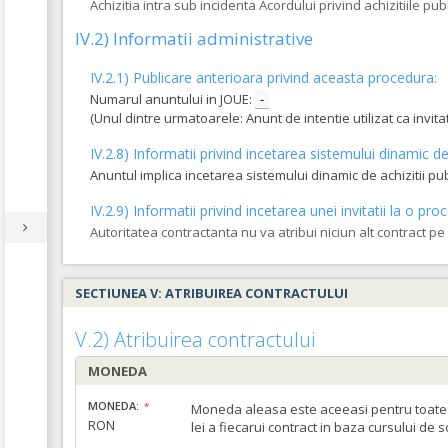
Achizitia intra sub incidenta Acordului privind achizitiile pub
IV.2) Informatii administrative
IV.2.1) Publicare anterioara privind aceasta procedura:
Numarul anuntului in JOUE:
-
(Unul dintre urmatoarele: Anunt de intentie utilizat ca invi
IV.2.8) Informatii privind incetarea sistemului dinamic de 
Anuntul implica incetarea sistemului dinamic de achizitii pu
IV.2.9) Informatii privind incetarea unei invitatii la o 
Autoritatea contractanta nu va atribui niciun alt contract p
SECTIUNEA V: ATRIBUIREA CONTRACTULUI
V.2) Atribuirea contractului
MONEDA
MONEDA:
Moneda aleasa este aceeasi pentru toate c
RON
lei a fiecarui contract in baza cursului de 