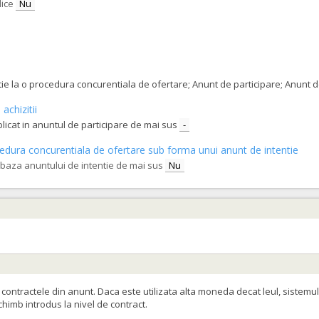
lice
Nu
tatie la o procedura concurentiala de ofertare; Anunt de participare; Anunt
achizitii
blicat in anuntul de participare de mai sus
-
procedura concurentiala de ofertare sub forma unui anunt de intentie
e baza anuntului de intentie de mai sus
Nu
ontractele din anunt. Daca este utilizata alta moneda decat leul, sistemul
schimb introdus la nivel de contract.