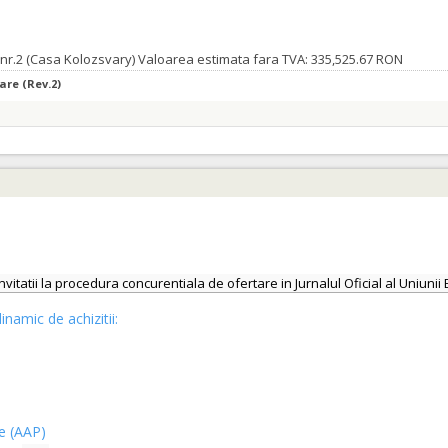
an nr.2 (Casa Kolozsvary) Valoarea estimata fara TVA: 335,525.67 RON
are (Rev.2)
invitatii la procedura concurentiala de ofertare in Jurnalul Oficial al Uniu
inamic de achizitii:
ce (AAP)