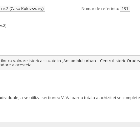
an nr.2 (Casa Kolozsvary)
Numar de referinta:
131
v.2)
lor cu valoare istorica situate in „Ansamblul urban – Centrul istoric Oradea ”
radare a acesteia.
ndividuale, a se utiliza sectiunea V. Valoarea totala a achizitiei se comp