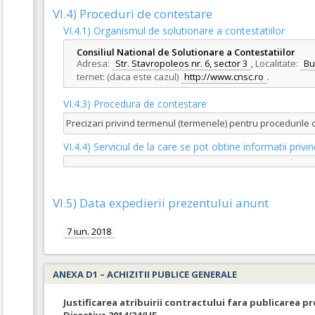
VI.4) Proceduri de contestare
VI.4.1) Organismul de solutionare a contestatiilor
Consiliul National de Solutionare a Contestatiilor
Adresa:
Str. Stavropoleos nr. 6, sector 3
,
Localitate:
Bu
ternet: (daca este cazul)
http://www.cnsc.ro
.
VI.4.3) Procedura de contestare
Precizari privind termenul (termenele) pentru procedurile
VI.4.4) Serviciul de la care se pot obtine informatii pri
VI.5) Data expedierii prezentului anunt
7 iun. 2018
ANEXA D1 – ACHIZITII PUBLICE GENERALE
Justificarea atribuirii contractului fara publicarea pr