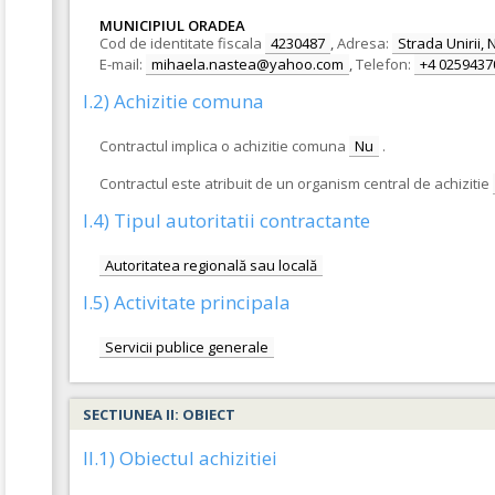
MUNICIPIUL ORADEA
Cod de identitate fiscala
4230487
,
Adresa:
Strada Unirii, N
E-mail:
mihaela.nastea@yahoo.com
,
Telefon:
+4 0259437
I.2) Achizitie comuna
Contractul implica o achizitie comuna
Nu
.
Contractul este atribuit de un organism central de achizitie
I.4) Tipul autoritatii contractante
Autoritatea regională sau locală
I.5) Activitate principala
Servicii publice generale
SECTIUNEA II: OBIECT
II.1) Obiectul achizitiei