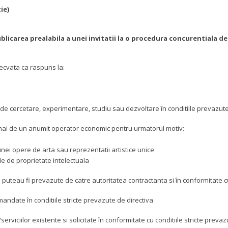
ie)
ublicarea prealabila a unei invitatii la o procedura concurentiala de
decvata ca raspuns la:
 de cercetare, experimentare, studiu sau dezvoltare în conditiile prevazute
numai de un anumit operator economic pentru urmatorul motiv:
nei opere de arta sau reprezentatii artistice unice
le de proprietate intelectuala
eau fi prevazute de catre autoritatea contractanta si în conformitate cu c
mandate în conditiile stricte prevazute de directiva
/serviciilor existente si solicitate în conformitate cu conditiile stricte preva