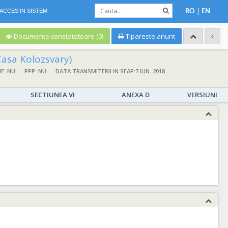
|
ACCES IN SISTEM
RO
EN
Documente constatatoare (0)
Tipareste anunt
(Casa Kolozsvary)
UE: NU
PPP: NU
DATA TRANSMITERII IN SEAP:7 IUN. 2018
SECTIUNEA VI
ANEXA D
VERSIUNI