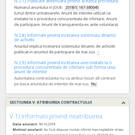
IV.2.1) Publicare anterioara privind aceasta procedura:
Numarul anuntului in JOUE:
2018/S 167-380045
(Unul dintre urmatoarele: Anunt de intentie utilizat ca
invitatie la o procedura concurentiala de ofertare; Anunt
de participare; Anunt de transparenta ex ante voluntara)
IV.2.8) Informatii privind incetarea sistemului dinamic
de achizitii
Anuntul implica incetarea sistemului dinamic de achizitii
publicat in anuntul de participare de mai sus
-
IV.2.9) Informatii privind incetarea unei invitatii la o
procedura concurentiala de ofertare sub forma unui
anunt de intentie
Autoritatea contractanta nu va atribui niciun alt contract
pe baza anuntului de intentie de mai sus
Nu
SECTIUNEA V: ATRIBUIREA CONTRACTULUI
V.1) Informatii privind neatribuirea
Data anularii:
04.10.2018
Motivul anularii:
Au fost depuse numai oferte inacceptabile si/sau
neconforme, A se vedea raportul procedurii cu nr. 364120 din