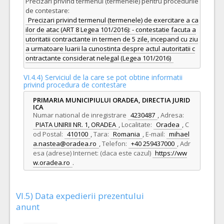
Precizari privind termenul (termenele) pentru procedurile
de contestare:
Precizari privind termenul (termenele) de exercitare a ca
ilor de atac (ART 8 Legea 101/2016): - contestatie facuta a
utoritatii contractante in termen de 5 zile, incepand cu ziu
a urmatoare luarii la cunostinta despre actul autoritatii c
ontractante considerat nelegal (Legea 101/2016)
VI.4.4) Serviciul de la care se pot obtine informatii
privind procedura de contestare
PRIMARIA MUNICIPIULUI ORADEA, DIRECTIA JURID
ICA
Numar national de inregistrare
4230487
,
Adresa:
PIATA UNIRII NR. 1, ORADEA
,
Localitate:
Oradea
,
C
od Postal:
410100
,
Tara:
Romania
,
E-mail:
mihael
a.nastea@oradea.ro
,
Telefon:
+40 259437000
,
Adr
esa (adrese) Internet: (daca este cazul)
https://ww
w.oradea.ro
.
VI.5) Data expedierii prezentului
anunt