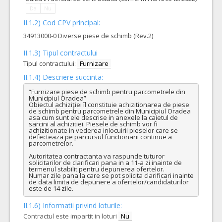
Da
Nu
II.1.2) Cod CPV principal:
34913000-0 Diverse piese de schimb (Rev.2)
II.1.3) Tipul contractului
Tipul contractului:
Furnizare
II.1.4) Descriere succinta:
“Furnizare piese de schimb pentru parcometrele din 
Municipiul Oradea”

Obiectul achiziţiei îl constituie achizitionarea de piese 
de schimb pentru parcometrele din Municipiul Oradea 
asa cum sunt ele descrise in anexele la caietul de 
sarcini al achizitiei. Piesele de schimb vor fi 
achizitionate in vederea inlocuirii pieselor care se 
defecteaza pe parcursul functionarii continue a 
parcometrelor.

Autoritatea contractanta va raspunde tuturor 
solicitarilor de clarificari pana in a 11-a zi inainte de 
termenul stabilit pentru depunerea ofertelor. 

Numar zile pana la care se pot solicita clarificari inainte 
de data limita de depunere a ofertelor/candidaturilor 
este de 14 zile.
II.1.6) Informatii privind loturile:
Contractul este impartit in loturi
Nu