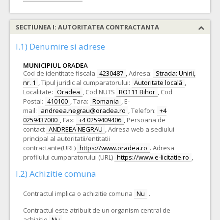
SECTIUNEA I: AUTORITATEA CONTRACTANTA
I.1) Denumire si adrese
MUNICIPIUL ORADEA
Cod de identitate fiscala
4230487
,
Adresa:
Strada: Unirii,
nr. 1
,
Tipul juridic al cumparatorului:
Autoritate locală
,
Localitate:
Oradea
,
Cod NUTS
RO111 Bihor
,
Cod
Postal:
410100
,
Tara:
Romania
,
E-
mail:
andreea.negrau@oradea.ro
,
Telefon:
+4
0259437000
,
Fax:
+4 0259409406
,
Persoana de
contact
ANDREEA NEGRAU
,
Adresa web a sediului
principal al autoritatii/entitatii
contractante(URL)
https://www.oradea.ro
.
Adresa
profilului cumparatorului (URL)
https://www.e-licitatie.ro
,
I.2) Achizitie comuna
Contractul implica o achizitie comuna
Nu
.
Contractul este atribuit de un organism central de
achizitie
Nu
.