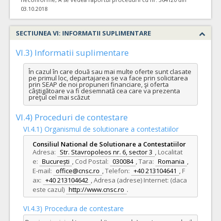
03.10.2018
SECTIUNEA VI: INFORMATII SUPLIMENTARE
VI.3) Informatii suplimentare
În cazul în care două sau mai multe oferte sunt clasate 
pe primul loc, departajarea se va face prin solicitarea 
prin SEAP de noi propuneri financiare, şi oferta 
câştigătoare va fi desemnată cea care va prezenta 
preţul cel mai scăzut
VI.4) Proceduri de contestare
VI.4.1) Organismul de solutionare a contestatiilor
Consiliul National de Solutionare a Contestatiilor
Adresa:
Str. Stavropoleos nr. 6, sector 3
,
Localitat
e:
București
,
Cod Postal:
030084
,
Tara:
Romania
,
E-mail:
office@cnsc.ro
,
Telefon:
+40 213104641
,
F
ax:
+40 213104642
,
Adresa (adrese) Internet: (daca
este cazul)
http://www.cnsc.ro
.
VI.4.3) Procedura de contestare