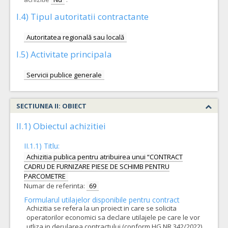
I.4) Tipul autoritatii contractante
Autoritatea regională sau locală
I.5) Activitate principala
Servicii publice generale
SECTIUNEA II: OBIECT
II.1) Obiectul achizitiei
II.1.1) Titlu:
Achizitia publica pentru atribuirea unui “CONTRACT
CADRU DE FURNIZARE PIESE DE SCHIMB PENTRU
PARCOMETRE
Numar de referinta:
69
Formularul utilajelor disponibile pentru contract
Achizitia se refera la un proiect in care se solicita
operatorilor economici sa declare utilajele pe care le vor
utliza in derularea contractului (conform HG NR.342/2022)