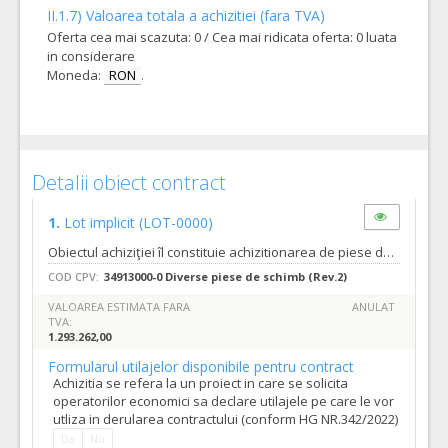
II.1.7) Valoarea totala a achizitiei (fara TVA)
Oferta cea mai scazuta: 0 / Cea mai ridicata oferta: 0 luata
in considerare
Moneda:
RON
.
Detalii obiect contract
1.
Lot implicit
(LOT-0000)
Obiectul achiziţiei îl constituie achizitionarea de piese de schimb pentru parcometrele din Municipiul Oradea asa cum sunt ele descrise in anexele la caietul de sarcini al achizitiei. Piesele de schimb vor fi achizitionate in vederea inlocuirii pieselor care se defecteaza pe parcursul functionarii continue a parcometrelor. Frecventa si valoarea contractelor care urmeaza sa fie atribuite (daca se cunosc): se estimeaza ca va fi incheiat un contract subsecvent pe an, fiecare contract avand valoarea de 323.316 lei fara tva. Mentionam ca, pentru perioada 2019-2020 , perioada 2020 – 2021 si perioada 2021 – 2022, valoarea contractelor subsecvente va putea fi ajustata conform Anexei 3 din Caietul de sarcini. B. Estimarea cantitatilor minime si maxime ce vor face obiectul contractului cadru, sunt prevazute in Anexa 1 litera A la caietul de sarcini. Estimarea cantitatilor minime si maxime ce vor face obiectul contractului subsecvent sunt prevazute de asemenea in Anexa nr. 1 litera B la caietul de sarcini. 1. Pentru obiectul achizitiei: • acordul-cadru se va incheia cu un singur operator economic. • Acordul cadru se va incheia pe o perioada de 4 ani 2. Calendarul estimativ de atribuire a contractelor subsecvente: Se estimeaza ca va fi incheiat 1 contract subsecvent pentru fiecare an, o data pe an. 3. estimarile cantitatilor minime si maxime ce ar putea fi solicitate pe parcursul intregului acord cadru: ANEXA 1 litera A din caietul de sarcini. 4. estimarile cantitatilor minime si maxime care ar putea face obiectul unui singur contract subsecvent : ANEXA 1 litera B din caietul de sarcini 5. valoarea estimata a acordului cadru este urmatoarea: 1.293.262 lei fara tva 6. valoarea estimata a celui mai mare contract subsecvent ce se anticipeaza ca va fi atribuit: 323.316 lei fara tva; mentionam ca, pentru perioada 2019-2020 , perioada 2020 – 2021 si perioada 2021 – 2022, valoarea contractelor subsecvente va putea fi ajustata conform art. 11 din Acordul Cadru.
COD CPV:
34913000-0 Diverse piese de schimb (Rev.2)
VALOAREA ESTIMATA FARA
ANULAT
TVA:
1.293.262,00
Formularul utilajelor disponibile pentru contract
Achizitia se refera la un proiect in care se solicita
operatorilor economici sa declare utilajele pe care le vor
utliza in derularea contractului (conform HG NR.342/2022)
Da
Nu