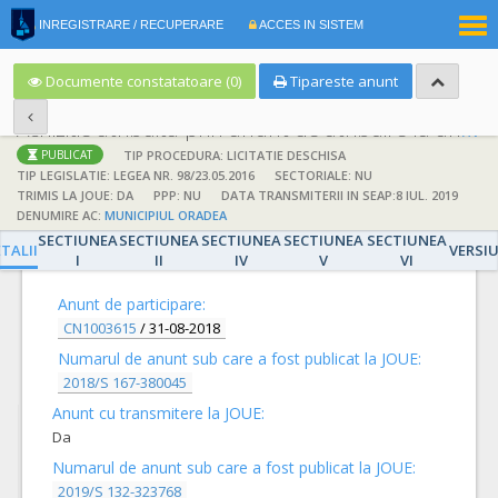
|
INREGISTRARE / RECUPERARE
ACCES IN SISTEM
RO
EN
Documente constatatoare (0)
Tipareste anunt
Achizitie atribuita prin anunt de atribuire la anunt de participare
TIP PROCEDURA: LICITATIE DESCHISA
PUBLICAT
TIP LEGISLATIE: LEGEA NR. 98/23.05.2016
SECTORIALE: NU
TRIMIS LA JOUE: DA
PPP: NU
DATA TRANSMITERII IN SEAP:8 IUL. 2019
DENUMIRE AC:
MUNICIPIUL ORADEA
SECTIUNEA
SECTIUNEA
SECTIUNEA
SECTIUNEA
SECTIUNEA
DETALII
TALII
VERSI
I
II
IV
V
VI
Anunt de participare:
CN1003615
/
31-08-2018
Numarul de anunt sub care a fost publicat la JOUE:
2018/S 167-380045
Anunt cu transmitere la JOUE:
Da
Numarul de anunt sub care a fost publicat la JOUE:
2019/S 132-323768