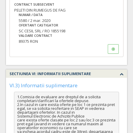
CONTRACT SUBSECVENT
PELETI DIN RUMEGUS DE FAG
NUMAR / DATA
5580 / 2 mar. 2020
OFERTANT CASTIGATOR
SC CESIL SRL / RO 1855198
VALOARE CONTRACT
89375 RON
SECTIUNEA VI: INFORMATII SUPLIMENTARE
VI.3) Informatii suplimentare
1.Comisia de evaluare are dreptul de a solicita 
completari/clarificari la ofertele depuse.

2.In cazul in care exista oferte pe loc 1 ce prezinta pret 
egal, se va solicita reofertare in SEAP in vederea 
departajarii ofertelor. In cazul in

Sistemul Electronic de Achizitii Publice

care exista oferte clasate pe loc 2 sau loc 3 ce prezinta 
pret egal (avand in vedere ca numarul maxim al 
operatorilor economici cu care se

va incheia acordul cadru este de 3(trei), departajarea 