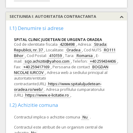
SECTIUNEA I: AUTORITATEA CONTRACTANTA
I.1) Denumire si adrese
SPITAL CLINIC JUDETEAN DE URGENTA ORADEA
Cod de identitate fiscala
4208498
,
Adresa:
Strada:
Republicii, nr. 37
,
Localitate:
Oradea
,
Cod NUTS
RO111
Bihor
,
Cod Postal:
410159
,
Tara:
Romania
,
E-
mail:
scjo.achizitii@yahoo.com
,
Telefon:
+40 259434406
,
Fax:
+40 259417169
,
Persoana de contact
BOGDAN
NICOLAE IURCOV
,
Adresa web a sediului principal al
autoritatii/entitatii
contractante(URL)
https://www.spitaluljudetean-
oradea.ro/web/
.
Adresa profilului cumparatorului
(URL)
https://www.e-licitatie.ro
,
I.2) Achizitie comuna
Contractul implica o achizitie comuna
Nu
.
Contractul este atribuit de un organism central de
achizitie
Nu
.