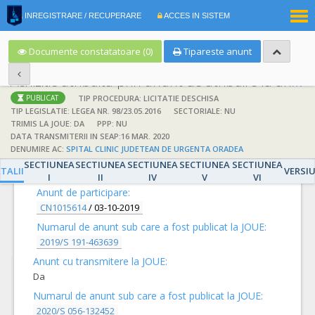
|
INREGISTRARE / RECUPERARE
ACCES IN SISTEM
RO
EN
Documente constatatoare (0)
Tipareste anunt
Achizitie atribuita prin anunt de atribuire la anunt de participare
TIP PROCEDURA: LICITATIE DESCHISA
PUBLICAT
TIP LEGISLATIE: LEGEA NR. 98/23.05.2016
SECTORIALE: NU
TRIMIS LA JOUE: DA
PPP: NU
DATA TRANSMITERII IN SEAP:16 MAR. 2020
DENUMIRE AC:
SPITAL CLINIC JUDETEAN DE URGENTA ORADEA
DETALII
SECTIUNEA
SECTIUNEA
SECTIUNEA
SECTIUNEA
SECTIUNEA
TALII
VERSI
I
II
IV
V
VI
Anunt de participare:
CN1015614
/
03-10-2019
Numarul de anunt sub care a fost publicat la JOUE:
2019/S 191-463639
Anunt cu transmitere la JOUE:
Da
Numarul de anunt sub care a fost publicat la JOUE:
2020/S 056-132452