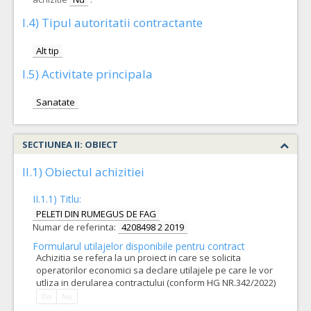
I.4) Tipul autoritatii contractante
Alt tip
I.5) Activitate principala
Sanatate
SECTIUNEA II: OBIECT
II.1) Obiectul achizitiei
II.1.1) Titlu:
PELETI DIN RUMEGUS DE FAG
Numar de referinta:
4208498 2 2019
Formularul utilajelor disponibile pentru contract
Achizitia se refera la un proiect in care se solicita
operatorilor economici sa declare utilajele pe care le vor
utliza in derularea contractului (conform HG NR.342/2022)
Da
Nu