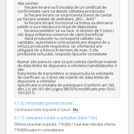
Alte cerinte:

-	fiecare livrare va fi insotita de un certificat de 
conformitate care sa ateste calitatea produsului 

-	la fiecare livrare se va prezenta bonul de cantar 
pe fiecare unitate de ambalare „BIG – BAG” 

-	la fiecare livrare furnizorul va trebui sa descarce 
peletii si sa ii intoduca in locul de depozitare

-	livrarea peletilor se va face  in termen de 5 (cinci ) 
zile dupa emiterea comenzii de catre beneficiar 

-	dacă produsele nu corespund calitativ sau 
cantitativ, autoritatea contractantă are dreptul de a 
refuza produsele respective, iar ofertantul are 
obligaţia de a înlocui în termen de max. 3 zile 
produsele refuzate, respectiv lipsurile constatate

Numar zile pana la care se pot solicita clarificari inainte 
de data limita de depunere a ofertelor/candidaturilor 3 
zile.

Data limita de transmitere a raspunsului la solicitarile 
de clarificari: cu 3 (trei) zile inainte de data limita de 
depunere a ofertelor

specificata in invitatia de participare.(Conform art.160 
alin.2 si art.161 din Legea 98/2016 modificate prin OUG 
107/2017)
II.1.6) Informatii privind loturile:
Contractul este impartit in loturi
Nu
II.1.7) Valoarea totala a achizitiei (fara TVA)
Oferta cea mai scazuta: 715000 / Cea mai ridicata oferta:
715000 luata in considerare