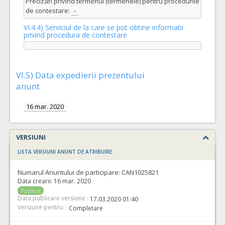
Precizari privind termenul (termenele) pentru procedurile
de contestare:
-
VI.4.4) Serviciul de la care se pot obtine informatii
privind procedura de contestare
VI.5) Data expedierii prezentului
anunt
16 mar. 2020
VERSIUNI
LISTA VERSIUNI ANUNT DE ATRIBUIRE
Numarul Anuntului de participare:
CAN1025821
Data crearii:
16 mar. 2020
Publicat
Data publicare versiune :
17.03.2020 01:40
Versiune pentru: :
Completare