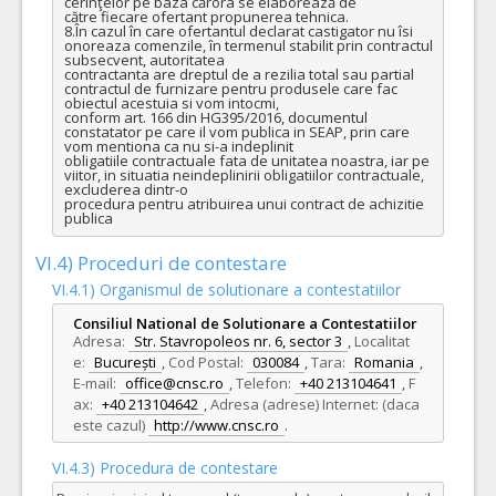
cerinţelor pe baza cărora se elaborează de

către fiecare ofertant propunerea tehnica.

8.În cazul în care ofertantul declarat castigator nu îsi 
onoreaza comenzile, în termenul stabilit prin contractul 
subsecvent, autoritatea

contractanta are dreptul de a rezilia total sau partial 
contractul de furnizare pentru produsele care fac 
obiectul acestuia si vom intocmi,

conform art. 166 din HG395/2016, documentul 
constatator pe care il vom publica in SEAP, prin care 
vom mentiona ca nu si-a indeplinit

obligatiile contractuale fata de unitatea noastra, iar pe 
viitor, in situatia neindeplinirii obligatiilor contractuale, 
excluderea dintr-o

procedura pentru atribuirea unui contract de achizitie 
publica
VI.4) Proceduri de contestare
VI.4.1) Organismul de solutionare a contestatiilor
Consiliul National de Solutionare a Contestatiilor
Adresa:
Str. Stavropoleos nr. 6, sector 3
,
Localitat
e:
București
,
Cod Postal:
030084
,
Tara:
Romania
,
E-mail:
office@cnsc.ro
,
Telefon:
+40 213104641
,
F
ax:
+40 213104642
,
Adresa (adrese) Internet: (daca
este cazul)
http://www.cnsc.ro
.
VI.4.3) Procedura de contestare