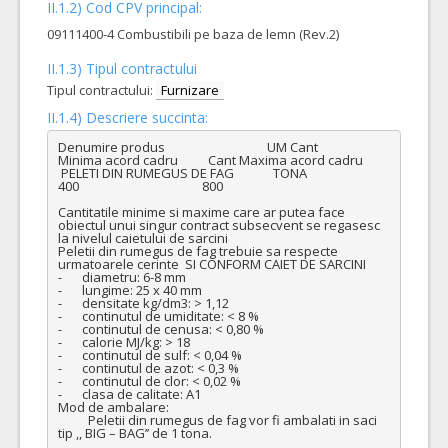
II.1.2) Cod CPV principal:
09111400-4 Combustibili pe baza de lemn (Rev.2)
II.1.3) Tipul contractului
Tipul contractului:
Furnizare
II.1.4) Descriere succinta:
Denumire produs                                  UM Cant             
Minima acord cadru          Cant Maxima acord cadru

 PELETI DIN RUMEGUS DE FAG             TONA                               
400                                         800

Cantitatile minime si maxime care ar putea face 
obiectul unui singur contract subsecvent se regasesc 
la nivelul caietului de sarcini

Peletii din rumegus de fag trebuie sa respecte 
urmatoarele cerinte  SI CONFORM CAIET DE SARCINI

-	diametru: 6-8 mm

-	lungime: 25 x 40 mm

-	densitate kg/dm3: > 1,12

-	continutul de umiditate: < 8 %

-	continutul de cenusa: < 0,80 %

-	calorie MJ/kg: > 18

-	continutul de sulf: < 0,04 %

-	continutul de azot: < 0,3 %

-	continutul de clor: < 0,02 %

-	clasa de calitate: A1

Mod de ambalare:

          Peletii din rumegus de fag vor fi ambalati in saci 
tip ,, BIG – BAG’’ de 1 tona.  
