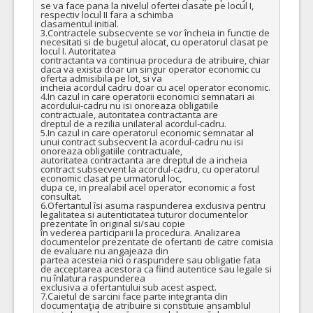
se va face pana la nivelul ofertei clasate pe locul I, 
respectiv locul II fara a schimba

clasamentul initial.

3.Contractele subsecvente se vor încheia in functie de 
necesitati si de bugetul alocat, cu operatorul clasat pe 
locul I. Autoritatea

contractanta va continua procedura de atribuire, chiar 
daca va exista doar un singur operator economic cu 
oferta admisibila pe lot, si va

incheia acordul cadru doar cu acel operator economic.

4.In cazul in care operatorii economici semnatari ai 
acordului-cadru nu isi onoreaza obligatiile 
contractuale, autoritatea contractanta are

dreptul de a rezilia unilateral acordul-cadru.

5.In cazul in care operatorul economic semnatar al 
unui contract subsecvent la acordul-cadru nu isi 
onoreaza obligatiile contractuale,

autoritatea contractanta are dreptul de a incheia 
contract subsecvent la acordul-cadru, cu operatorul 
economic clasat pe urmatorul loc,

dupa ce, in prealabil acel operator economic a fost 
consultat.

6.Ofertantul îsi asuma raspunderea exclusiva pentru 
legalitatea si autenticitatea tuturor documentelor 
prezentate în original si/sau copie

în vederea participarii la procedura. Analizarea 
documentelor prezentate de ofertanti de catre comisia 
de evaluare nu angajeaza din

partea acesteia nici o raspundere sau obligatie fata 
de acceptarea acestora ca fiind autentice sau legale si 
nu înlatura raspunderea

exclusiva a ofertantului sub acest aspect.

7.Caietul de sarcini face parte integranta din 
documentaţia de atribuire si constituie ansamblul 