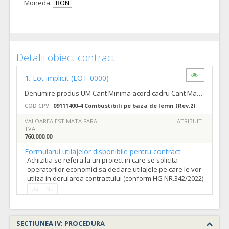
Moneda:
RON
.
Detalii obiect contract
1.
Lot implicit
(LOT-0000)
Denumire produs UM Cant Minima acord cadru Cant Maxima acord cadru PELETI DIN RUMEGUS DE FAG TONA 400 800 Cantitatile minime si maxime care ar putea face obiectul unui singur contract subsecvent se regasesc la nivelul caietului de sarcini Valoarea estimata fara TVA: 760,000.00 RON Frecventa si valoarea contractelor ce urmeaza sa fie atribuite: Contractele subsecvente vor fi atribuite in functie de necesitatile unitatii si fondurile disponibile. Aproximativ 4 (patru) contracte pana la finele acordului cadru.
COD CPV:
09111400-4 Combustibili pe baza de lemn (Rev.2)
VALOAREA ESTIMATA FARA
ATRIBUIT
TVA:
760.000,00
Formularul utilajelor disponibile pentru contract
Achizitia se refera la un proiect in care se solicita
operatorilor economici sa declare utilajele pe care le vor
utliza in derularea contractului (conform HG NR.342/2022)
Da
Nu
SECTIUNEA IV: PROCEDURA