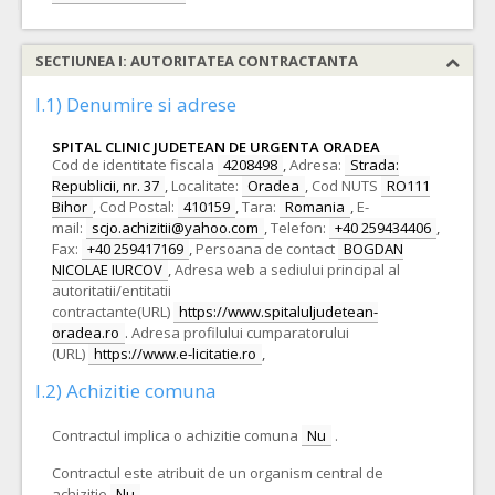
SECTIUNEA I: AUTORITATEA CONTRACTANTA
I.1) Denumire si adrese
SPITAL CLINIC JUDETEAN DE URGENTA ORADEA
Cod de identitate fiscala
4208498
,
Adresa:
Strada:
Republicii, nr. 37
,
Localitate:
Oradea
,
Cod NUTS
RO111
Bihor
,
Cod Postal:
410159
,
Tara:
Romania
,
E-
mail:
scjo.achizitii@yahoo.com
,
Telefon:
+40 259434406
,
Fax:
+40 259417169
,
Persoana de contact
BOGDAN
NICOLAE IURCOV
,
Adresa web a sediului principal al
autoritatii/entitatii
contractante(URL)
https://www.spitaluljudetean-
oradea.ro
.
Adresa profilului cumparatorului
(URL)
https://www.e-licitatie.ro
,
I.2) Achizitie comuna
Contractul implica o achizitie comuna
Nu
.
Contractul este atribuit de un organism central de
achizitie
Nu
.