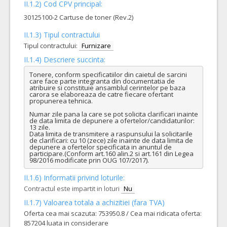
II.1.2) Cod CPV principal:
30125100-2 Cartuse de toner (Rev.2)
II.1.3) Tipul contractului
Tipul contractului:
Furnizare
II.1.4) Descriere succinta:
Tonere, conform specificatiilor din caietul de sarcini 
care face parte integranta din documentatia de 
atribuire si constituie ansamblul cerintelor pe baza 
carora se elaboreaza de catre fiecare ofertant 
propunerea tehnica.

Numar zile pana la care se pot solicita clarificari inainte 
de data limita de depunere a ofertelor/candidaturilor: 
13 zile.

Data limita de transmitere a raspunsului la solicitarile 
de clarificari: cu 10 (zece) zile inainte de data limita de 
depunere a ofertelor specificata in anuntul de 
participare.(Conform art.160 alin.2 si art.161 din Legea 
98/2016 modificate prin OUG 107/2017).
II.1.6) Informatii privind loturile:
Contractul este impartit in loturi
Nu
II.1.7) Valoarea totala a achizitiei (fara TVA)
Oferta cea mai scazuta: 753950.8 / Cea mai ridicata oferta:
857204 luata in considerare