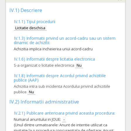
IV.1) Descriere
IV.1.1) Tipul procedurii
Licitatie deschisa
IV.1.3) Informatii privind un acord-cadru sau un sistem
dinamic de achizitii:
Achizitia implica incheierea unui acord-cadru
IV.1.6) Informatii despre licitatia electronica
S-a organizat o licitatie electronica
Nu
IV.1.8) Informatii despre Acordul privind achizitiile
publice (AAP)
Achizitia intra sub incidenta Acordului privind achizitiile
publice
Nu
IV.2) Informatii administrative
IV.2.1) Publicare anterioara privind aceasta procedura:
Numarul anuntului in JOUE:
-
(Unul dintre urmatoarele: Anunt de intentie utilizat ca
invitatie la o procedura concurentiala de ofertare; Anunt