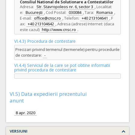
Consiliul National de Solutionare a Contestatiilor
Adresa:
Str. Stavropoleos nr. 6, sector 3
,
Localitat
e:
București
,
Cod Postal:
030084
,
Tara:
Romania
,
E-mail:
office@cnsc.ro
,
Telefon:
+40 213104641
,
F
ax:
+40 213104642
,
Adresa (adrese) Internet: (daca
este cazul)
http://www.cnsc.ro
.
VI.4.3) Procedura de contestare
Precizari privind termenul (termenele) pentru procedurile
de contestare:
-
VI.4.4) Serviciul de la care se pot obtine informatii
privind procedura de contestare
VI.5) Data expedierii prezentului
anunt
8 apr. 2020
VERSIUNI