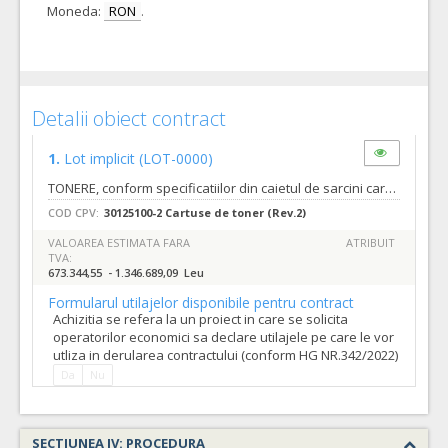
Moneda:
RON
.
Detalii obiect contract
1.
Lot implicit
(LOT-0000)
TONERE, conform specificatiilor din caietul de sarcini care face parte integranta din documentatia de atribuire si constituie ansamblul cerintelor pe baza carora se elaboreaza de catre fiecare ofertant propunerea tehnica respectiv propunerea financiara.
COD CPV:
30125100-2 Cartuse de toner (Rev.2)
VALOAREA ESTIMATA FARA
ATRIBUIT
TVA:
673.344,55 - 1.346.689,09 Leu
Formularul utilajelor disponibile pentru contract
Achizitia se refera la un proiect in care se solicita
operatorilor economici sa declare utilajele pe care le vor
utliza in derularea contractului (conform HG NR.342/2022)
Da
Nu
SECTIUNEA IV: PROCEDURA