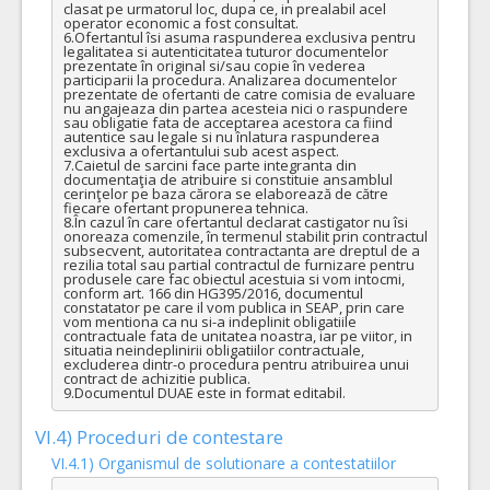
clasat pe urmatorul loc, dupa ce, in prealabil acel 
operator economic a fost consultat.

6.Ofertantul îsi asuma raspunderea exclusiva pentru 
legalitatea si autenticitatea tuturor documentelor 
prezentate în original si/sau copie în vederea 
participarii la procedura. Analizarea documentelor 
prezentate de ofertanti de catre comisia de evaluare 
nu angajeaza din partea acesteia nici o raspundere 
sau obligatie fata de acceptarea acestora ca fiind 
autentice sau legale si nu înlatura raspunderea 
exclusiva a ofertantului sub acest aspect.

7.Caietul de sarcini face parte integranta din 
documentaţia de atribuire si constituie ansamblul 
cerinţelor pe baza cărora se elaborează de către 
fiecare ofertant propunerea tehnica.

8.În cazul în care ofertantul declarat castigator nu îsi 
onoreaza comenzile, în termenul stabilit prin contractul 
subsecvent, autoritatea contractanta are dreptul de a 
rezilia total sau partial contractul de furnizare pentru 
produsele care fac obiectul acestuia si vom intocmi, 
conform art. 166 din HG395/2016, documentul 
constatator pe care il vom publica in SEAP, prin care 
vom mentiona ca nu si-a indeplinit obligatiile 
contractuale fata de unitatea noastra, iar pe viitor, in 
situatia neindeplinirii obligatiilor contractuale, 
excluderea dintr-o procedura pentru atribuirea unui 
contract de achizitie publica.

9.Documentul DUAE este in format editabil.
VI.4) Proceduri de contestare
VI.4.1) Organismul de solutionare a contestatiilor