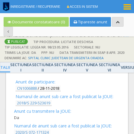
|
INREGISTRARE / RECUPERARE
ACCES IN SISTEM
RO
EN
Documente constatatoare (0)
Tipareste anunt
Achizitie atribuita prin anunt de atribuire la anunt de participare
TIP PROCEDURA: LICITATIE DESCHISA
PUBLICAT
TIP LEGISLATIE: LEGEA NR. 98/23.05.2016
SECTORIALE: NU
TRIMIS LA JOUE: DA
PPP: NU
DATA TRANSMITERII IN SEAP:8 APR. 2020
DENUMIRE AC:
SPITAL CLINIC JUDETEAN DE URGENTA ORADEA
SECTIUNEA
SECTIUNEA
SECTIUNEA
SECTIUNEA
SECTIUNEA
DETALII
TALII
VERSI
I
II
IV
V
VI
Anunt de participare:
CN1006888
/
28-11-2018
Numarul de anunt sub care a fost publicat la JOUE:
2018/S 229-523619
Anunt cu transmitere la JOUE:
Da
Numarul de anunt sub care a fost publicat la JOUE:
2020/S 072-171324