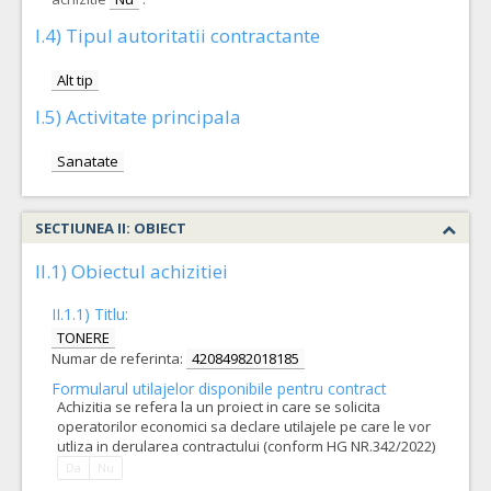
I.4) Tipul autoritatii contractante
Alt tip
I.5) Activitate principala
Sanatate
SECTIUNEA II: OBIECT
II.1) Obiectul achizitiei
II.1.1) Titlu:
TONERE
Numar de referinta:
42084982018185
Formularul utilajelor disponibile pentru contract
Achizitia se refera la un proiect in care se solicita
operatorilor economici sa declare utilajele pe care le vor
utliza in derularea contractului (conform HG NR.342/2022)
Da
Nu