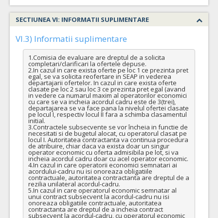
SECTIUNEA VI: INFORMATII SUPLIMENTARE
VI.3) Informatii suplimentare
1.Comisia de evaluare are dreptul de a solicita 
completari/clarificari la ofertele depuse.

2.In cazul in care exista oferte pe loc 1 ce prezinta pret 
egal, se va solicita reofertare in SEAP in vederea 
departajarii ofertelor. In cazul in care exista oferte 
clasate pe loc 2 sau loc 3 ce prezinta pret egal (avand 
in vedere ca numarul maxim al operatorilor economici 
cu care se va incheia acordul cadru este de 3(trei), 
departajarea se va face pana la nivelul ofertei clasate 
pe locul I, respectiv locul II fara a schimba clasamentul 
initial.

3.Contractele subsecvente se vor încheia in functie de 
necesitati si de bugetul alocat, cu operatorul clasat pe 
locul I. Autoritatea contractanta va continua procedura 
de atribuire, chiar daca va exista doar un singur 
operator economic cu oferta admisibila pe lot, si va 
incheia acordul cadru doar cu acel operator economic.

4.In cazul in care operatorii economici semnatari ai 
acordului-cadru nu isi onoreaza obligatiile 
contractuale, autoritatea contractanta are dreptul de a 
rezilia unilateral acordul-cadru.

5.In cazul in care operatorul economic semnatar al 
unui contract subsecvent la acordul-cadru nu isi 
onoreaza obligatiile contractuale, autoritatea 
contractanta are dreptul de a incheia contract 
subsecvent la acordul-cadru, cu operatorul economic 