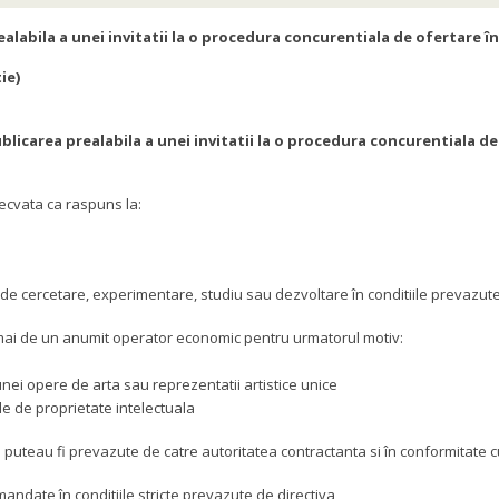
ealabila a unei invitatii la o procedura concurentiala de ofertare în
ie)
ublicarea prealabila a unei invitatii la o procedura concurentiala de
decvata ca raspuns la:
 de cercetare, experimentare, studiu sau dezvoltare în conditiile prevazute
numai de un anumit operator economic pentru urmatorul motiv:
nei opere de arta sau reprezentatii artistice unice
le de proprietate intelectuala
eau fi prevazute de catre autoritatea contractanta si în conformitate cu c
mandate în conditiile stricte prevazute de directiva