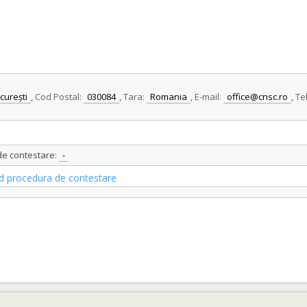
curești
,
Cod Postal:
030084
,
Tara:
Romania
,
E-mail:
office@cnsc.ro
,
Te
 de contestare:
-
vind procedura de contestare