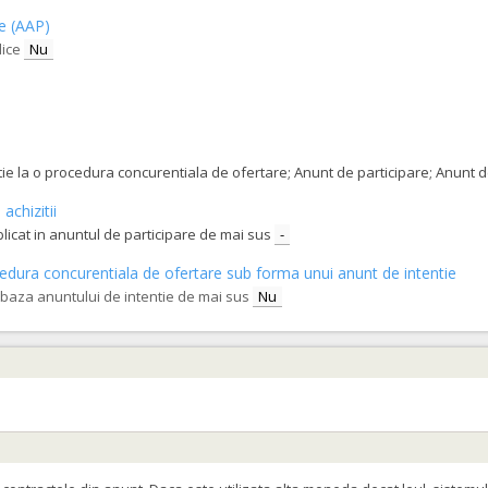
ce (AAP)
lice
Nu
tatie la o procedura concurentiala de ofertare; Anunt de participare; Anunt
achizitii
blicat in anuntul de participare de mai sus
-
procedura concurentiala de ofertare sub forma unui anunt de intentie
e baza anuntului de intentie de mai sus
Nu