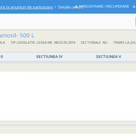
ire la anunturi de participare
Detaliu anunt
INREGISTRARE / RECUPERARE
anosil- 500 L
ILA
TIP LEGISLATIE: LEGEA NR. 98/23.05.2016
SECTORIALE: NU
TRIMIS LA JOU
II
SECTIUNEA IV
SECTIUNEA V