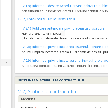
IV.1.8) Informatii despre Acordul privind achizitiile publi
Achizitia intra sub incidenta Acordului privind achizitiile pub
IV.2) Informatii administrative
IV.2.1) Publicare anterioara privind aceasta procedura:
Numarul anuntului in JOUE:
-
(Unul dintre urmatoarele: Anunt de intentie utilizat ca invi
IV.2.8) Informatii privind incetarea sistemului dinamic de 
Anuntul implica incetarea sistemului dinamic de achizitii pu
IV.2.9) Informatii privind incetarea unei invitatii la o 
Autoritatea contractanta nu va atribui niciun alt contract p
SECTIUNEA V: ATRIBUIREA CONTRACTULUI
V.2) Atribuirea contractului
MONEDA
MONEDA: