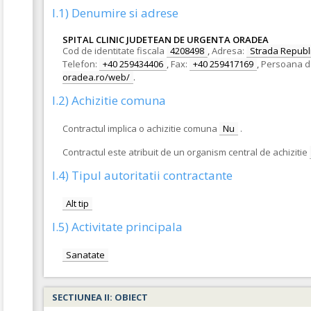
I.1) Denumire si adrese
SPITAL CLINIC JUDETEAN DE URGENTA ORADEA
Cod de identitate fiscala
4208498
,
Adresa:
Strada Republic
Telefon:
+40 259434406
,
Fax:
+40 259417169
,
Persoana d
oradea.ro/web/
.
I.2) Achizitie comuna
Contractul implica o achizitie comuna
Nu
.
Contractul este atribuit de un organism central de achizitie
I.4) Tipul autoritatii contractante
Alt tip
I.5) Activitate principala
Sanatate
SECTIUNEA II: OBIECT