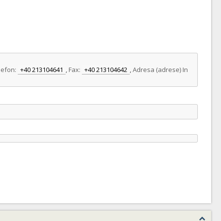
lefon:
+40 213104641
,
Fax:
+40 213104642
,
Adresa (adrese) In