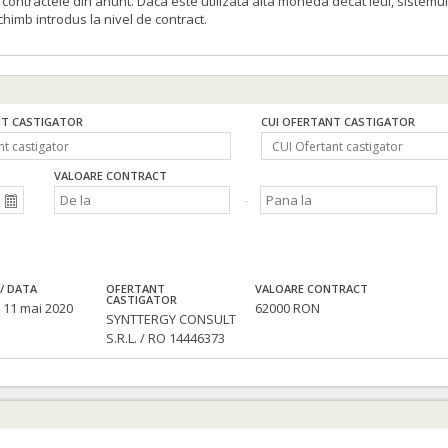
ontractele din anunt. Daca este utilizata alta moneda decat leul, sistemul
schimb introdus la nivel de contract.
T CASTIGATOR
CUI OFERTANT CASTIGATOR
VALOARE CONTRACT
/ DATA
OFERTANT
VALOARE CONTRACT
CASTIGATOR
 11 mai 2020
62000 RON
SYNTTERGY CONSULT
S.R.L. / RO 14446373