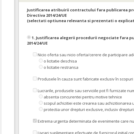
Justificarea atribuirii contractului fara publicarea pr
Directiva 2014/24/UE
(selectati optiunea relevanta si prezentati o explicat
1. Justificarea alegerii procedurii negociate fara p
2014/24/UE
Nicio oferta sau nicio oferta/cerere de participare a
o licitatie deschisa
o licitatie restransa
Produsele în cauza sunt fabricate exclusiv în scopuri
Lucrarile, produsele sau serviciile pot fi furnizate 
absenta concurentei pentru motive tehnice
scopul achizitiei este crearea sau achizitionarea u
protectia unor drepturi exclusive, inclusiv drepturi
Extrema urgenta determinata de evenimente care nu put
Livrari suplimentare efectuate de furnizorul initial co