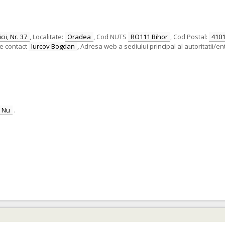
ii, Nr. 37
,
Localitate:
Oradea
,
Cod NUTS
RO111 Bihor
,
Cod Postal:
410
e contact
Iurcov Bogdan
,
Adresa web a sediului principal al autoritatii/ent
Nu
.