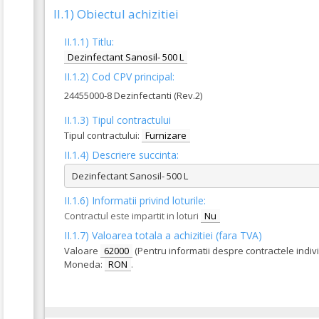
II.1) Obiectul achizitiei
II.1.1) Titlu:
Dezinfectant Sanosil- 500 L
II.1.2) Cod CPV principal:
24455000-8 Dezinfectanti (Rev.2)
II.1.3) Tipul contractului
Tipul contractului:
Furnizare
II.1.4) Descriere succinta:
Dezinfectant Sanosil- 500 L
II.1.6) Informatii privind loturile:
Contractul este impartit in loturi
Nu
II.1.7) Valoarea totala a achizitiei (fara TVA)
Valoare
62000
(Pentru informatii despre contractele indiv
Moneda:
RON
.