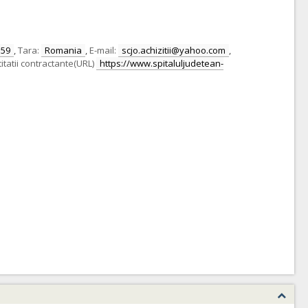
159
,
Tara:
Romania
,
E-mail:
scjo.achizitii@yahoo.com
,
itatii contractante(URL)
https://www.spitaluljudetean-