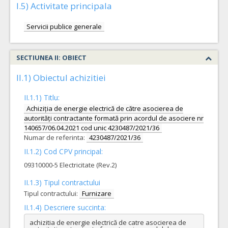
I.5) Activitate principala
Servicii publice generale
SECTIUNEA II: OBIECT
II.1) Obiectul achizitiei
II.1.1) Titlu:
Achiziția de energie electrică de către asocierea de
autorități contractante formată prin acordul de asociere nr
140657/06.04.2021 cod unic 4230487/2021/36
Numar de referinta:
4230487/2021/36
II.1.2) Cod CPV principal:
09310000-5 Electricitate (Rev.2)
II.1.3) Tipul contractului
Tipul contractului:
Furnizare
II.1.4) Descriere succinta:
achizitia de energie electrică de catre asocierea de 