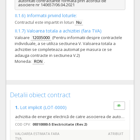
autoritati contractante formata prin acordul de 
asociere nr 140657/06.04.2021
II.1.6) Informatii privind loturile:
Contractul este impartit in loturi
Nu
II.1.7) Valoarea totala a achizitiei (fara TVA)
Valoare
12035000
(Pentru informatii despre contractele
individuale, a se utiliza sectiunea V. Valoarea totala a
achizitiei se completeaza automat pe masura ce se
adauga contracte in sectiunea V.2)
Moneda:
RON
.
Detalii obiect contract
1.
Lot implicit
(LOT-0000)
achizitia de energie electrică de catre asocierea de autoritati contractante formata prin acordul de asociere nr 140657/06.04.2021
COD CPV:
09310000-5 Electricitate (Rev.2)
VALOAREA ESTIMATA FARA
ATRIBUIT
TVA: