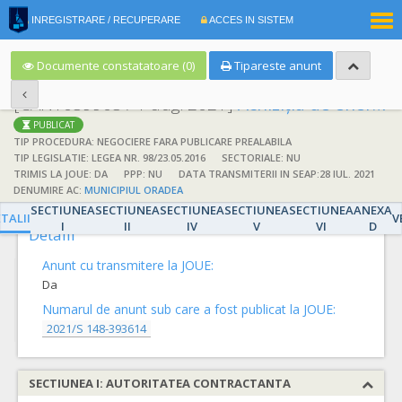
|
INREGISTRARE / RECUPERARE
ACCES IN SISTEM
RO
EN
Documente constatatoare (0)
Tipareste anunt
[CAN1059905 / 1 aug. 2021]
Achiziția de energie electrică de către asocierea de autorități contractante formată prin acordul de asociere nr 140657/06.04.2021 cod unic 4230487/2021/36
PUBLICAT
TIP PROCEDURA: NEGOCIERE FARA PUBLICARE PREALABILA
TIP LEGISLATIE: LEGEA NR. 98/23.05.2016
SECTORIALE: NU
TRIMIS LA JOUE: DA
PPP: NU
DATA TRANSMITERII IN SEAP:28 IUL. 2021
DENUMIRE AC:
MUNICIPIUL ORADEA
DETALII
SECTIUNEA
SECTIUNEA
SECTIUNEA
SECTIUNEA
SECTIUNEA
ANEXA
TALII
V
I
II
IV
V
VI
D
Detalii
Anunt cu transmitere la JOUE:
Da
Numarul de anunt sub care a fost publicat la JOUE:
2021/S 148-393614
SECTIUNEA I: AUTORITATEA CONTRACTANTA