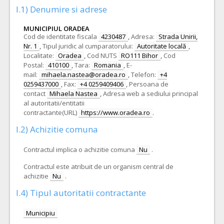
I.1) Denumire si adrese
MUNICIPIUL ORADEA
Cod de identitate fiscala
4230487
,
Adresa:
Strada Unirii,
Nr. 1
,
Tipul juridic al cumparatorului:
Autoritate locală
,
Localitate:
Oradea
,
Cod NUTS
RO111 Bihor
,
Cod
Postal:
410100
,
Tara:
Romania
,
E-
mail:
mihaela.nastea@oradea.ro
,
Telefon:
+4
0259437000
,
Fax:
+4 0259409406
,
Persoana de
contact
Mihaela Nastea
,
Adresa web a sediului principal
al autoritatii/entitatii
contractante(URL)
https://www.oradea.ro
.
I.2) Achizitie comuna
Contractul implica o achizitie comuna
Nu
.
Contractul este atribuit de un organism central de
achizitie
Nu
.
I.4) Tipul autoritatii contractante
Municipiu