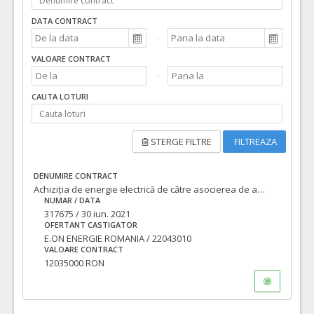
DATA CONTRACT
VALOARE CONTRACT
CAUTA LOTURI
STERGE FILTRE
FILTREAZA
DENUMIRE CONTRACT
Achiziția de energie electrică de către asocierea de autorități contractante formată prin acordul de asociere nr 140657/06.04.2021 cod unic 4230487/2021/36
NUMAR / DATA
317675 / 30 iun. 2021
OFERTANT CASTIGATOR
E.ON ENERGIE ROMANIA / 22043010
VALOARE CONTRACT
12035000 RON