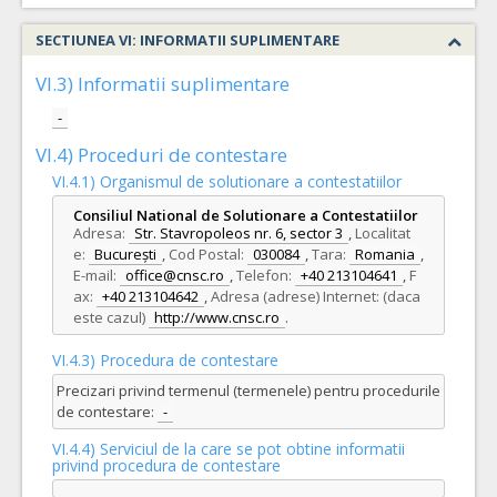
SECTIUNEA VI: INFORMATII SUPLIMENTARE
VI.3) Informatii suplimentare
-
VI.4) Proceduri de contestare
VI.4.1) Organismul de solutionare a contestatiilor
Consiliul National de Solutionare a Contestatiilor
Adresa:
Str. Stavropoleos nr. 6, sector 3
,
Localitat
e:
București
,
Cod Postal:
030084
,
Tara:
Romania
,
E-mail:
office@cnsc.ro
,
Telefon:
+40 213104641
,
F
ax:
+40 213104642
,
Adresa (adrese) Internet: (daca
este cazul)
http://www.cnsc.ro
.
VI.4.3) Procedura de contestare
Precizari privind termenul (termenele) pentru procedurile
de contestare:
-
VI.4.4) Serviciul de la care se pot obtine informatii
privind procedura de contestare