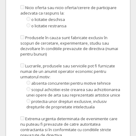
Nicio oferta sau nicio oferta/cerere de participare
adecvata ca raspuns la:
o licitatie deschisa
o licitatie restransa
Produsele în cauza sunt fabricate exclusiv în
scopuri de cercetare, experimentare, studiu sau
dezvoltare în conditiile prevazute de directiva (numai
pentru bunuri)
Lucrarile, produsele sau serviciile pot fi furnizate
numai de un anumit operator economic pentru
urmatorul motiv:
absenta concurentei pentru motive tehnice
scopul achizitiei este crearea sau achizitionarea
unei opere de arta sau reprezentatii artistice unice
protectia unor drepturi exclusive, inclusiv
drepturile de proprietate intelectuala
Extrema urgenta determinata de evenimente care
nu puteau fi prevazute de catre autoritatea
contractanta si în conformitate cu conditiile stricte
prevazute de directiva