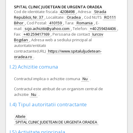
SPITAL CLINIC JUDETEAN DE URGENTA ORADEA
Cod de identitate fiscala
4208498
,
Adresa:
Strada
Republicii, Nr. 37
,
Localitate:
Oradea
,
Cod NUTS
RO111
Bihor
,
Cod Postal:
410159
,
Tara:
Romania
,
E-
mail:
scjo.achizitii@yahoo.com
,
Telefon:
+40 259434406
,
Fax:
+40 259417169
,
Persoana de contact
Iurcov
Bogdan
,
Adresa web a sediului principal al
autoritatii/entitatii
contractante(URL)
https://www.spitaluljudetean-
oradea.ro
.
I.2) Achizitie comuna
Contractul implica o achizitie comuna
Nu
.
Contractul este atribuit de un organism central de
achizitie
Nu
.
I.4) Tipul autoritatii contractante
Altele
SPITAL CLINIC JUDETEAN DE URGENTA ORADEA
I.5) Activitate principala