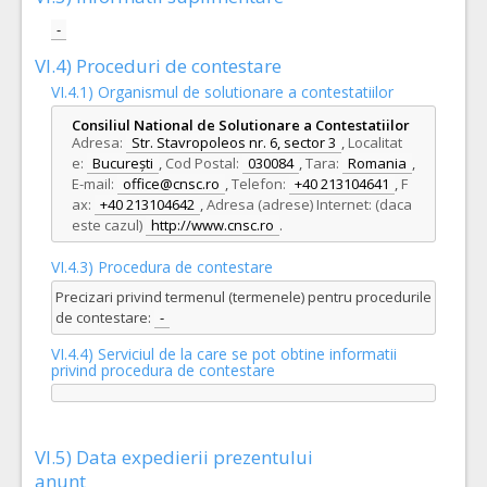
-
VI.4) Proceduri de contestare
VI.4.1) Organismul de solutionare a contestatiilor
Consiliul National de Solutionare a Contestatiilor
Adresa:
Str. Stavropoleos nr. 6, sector 3
,
Localitat
e:
București
,
Cod Postal:
030084
,
Tara:
Romania
,
E-mail:
office@cnsc.ro
,
Telefon:
+40 213104641
,
F
ax:
+40 213104642
,
Adresa (adrese) Internet: (daca
este cazul)
http://www.cnsc.ro
.
VI.4.3) Procedura de contestare
Precizari privind termenul (termenele) pentru procedurile
de contestare:
-
VI.4.4) Serviciul de la care se pot obtine informatii
privind procedura de contestare
VI.5) Data expedierii prezentului
anunt