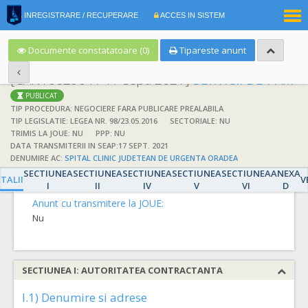
|
INREGISTRARE / RECUPERARE
ACCES IN SISTEM
RO
EN
Documente constatatoare (0)
Tipareste anunt
[CAN1062904 / 17 sept. 2021]
SERVICII DE PAZA
PUBLICAT
TIP PROCEDURA: NEGOCIERE FARA PUBLICARE PREALABILA
TIP LEGISLATIE: LEGEA NR. 98/23.05.2016
SECTORIALE: NU
TRIMIS LA JOUE: NU
PPP: NU
DATA TRANSMITERII IN SEAP:17 SEPT. 2021
DETALII
DENUMIRE AC:
SPITAL CLINIC JUDETEAN DE URGENTA ORADEA
SECTIUNEA
SECTIUNEA
SECTIUNEA
SECTIUNEA
SECTIUNEA
ANEXA
Detalii
TALII
V
I
II
IV
V
VI
D
Anunt cu transmitere la JOUE:
Nu
SECTIUNEA I: AUTORITATEA CONTRACTANTA
I.1) Denumire si adrese