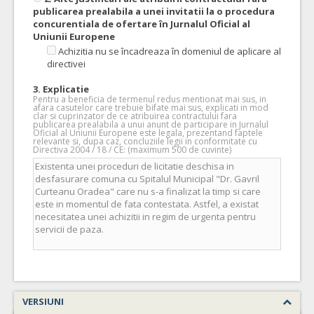
publicarea prealabila a unei invitatii la o procedura
concurentiala de ofertare în Jurnalul Oficial al
Uniunii Europene
Achizitia nu se încadreaza în domeniul de aplicare al
directivei
3. Explicatie
Pentru a beneficia de termenul redus mentionat mai sus, in
afara casutelor care trebuie bifate mai sus, explicati in mod
clar si cuprinzator de ce atribuirea contractului fara
publicarea prealabila a unui anunt de participare in Jurnalul
Oficial al Uniunii Europene este legala, prezentand faptele
relevante si, dupa caz, concluziile legii in conformitate cu
Directiva 2004 / 18 / CE: (maximum 500 de cuvinte)
VERSIUNI