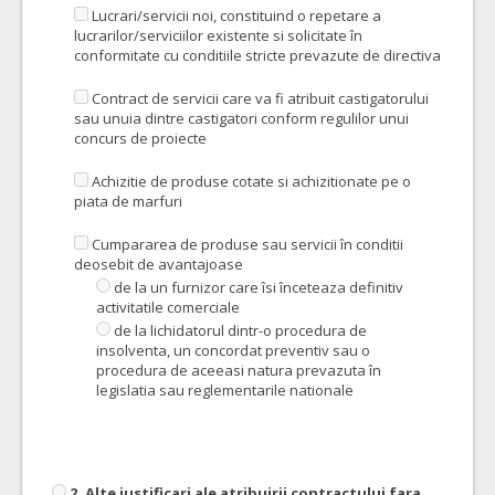
Lucrari/servicii noi, constituind o repetare a
lucrarilor/serviciilor existente si solicitate în
conformitate cu conditiile stricte prevazute de directiva
Contract de servicii care va fi atribuit castigatorului
sau unuia dintre castigatori conform regulilor unui
concurs de proiecte
Achizitie de produse cotate si achizitionate pe o
piata de marfuri
Cumpararea de produse sau servicii în conditii
deosebit de avantajoase
de la un furnizor care îsi înceteaza definitiv
activitatile comerciale
de la lichidatorul dintr-o procedura de
insolventa, un concordat preventiv sau o
procedura de aceeasi natura prevazuta în
legislatia sau reglementarile nationale
2. Alte justificari ale atribuirii contractului fara