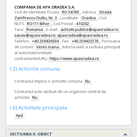
COMPANIA DE APA ORADEA S.A.
Cod de identitate fiscala
RO 54760
,
Adresa:
Strada
Zamfirescu Duiliu, Nr. 3
,
Localitate:
Oradea
,
Cod
NUTS
RO111 Bihor
,
Cod Postal:
410202
,
Tara:
Romania
,
E-mail:
achizitii.publice@apaoradea.ro;
savav@apaoradea.ro; apaoradea@apaoradea.ro
,
Telefon:
+40 259436934
,
Fax:
+40 259432576
,
Persoana
de contact
Veres Ioana
,
Adresa web a sediului principal
al autoritatii/entitatii
contractante(URL)
https://www.apaoradea.ro
.
I.2) Achizitie comuna
Contractul implica o achizitie comuna
Nu
.
Contractul este atribuit de un organism central de
achizitie
Nu
.
I.6) Activitate principala
Apă
.
SECTIUNEA II: OBIECT