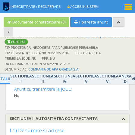
|
INREGISTRARE / RECUPERARE
ACCES IN SISTEM
RO
EN
Documente constatatoare (0)
Tipareste anunt
[CAN1065541 / 2 nov. 2021]
Paza si protectie in obiectiv
PUBLICAT
TIP PROCEDURA: NEGOCIERE FARA PUBLICARE PREALABILA
TIP LEGISLATIE: LEGEA NR. 99/23.05.2016
SECTORIALE: DA
TRIMIS LA JOUE: NU
PPP: NU
DATA TRANSMITERII IN SEAP:2 NOV. 2021
DETALII
DENUMIRE AC:
COMPANIA DE APA ORADEA S.A.
SECTIUNEA
SECTIUNEA
SECTIUNEA
SECTIUNEA
SECTIUNEA
ANEXA
Detalii
TALII
V
I
II
IV
V
VI
D
Anunt cu transmitere la JOUE:
Nu
SECTIUNEA I: AUTORITATEA CONTRACTANTA
I.1) Denumire si adrese