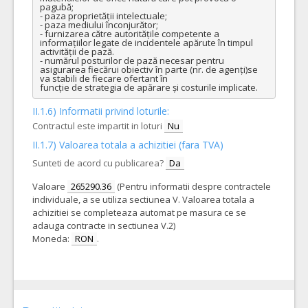
pagubă;

- paza proprietății intelectuale;

- paza mediului înconjurător;

- furnizarea către autoritățile competente a 
informațiilor legate de incidentele apărute în timpul 
activității de pază.

- numărul posturilor de pază necesar pentru 
asigurarea fiecărui obiectiv în parte (nr. de agenți)se 
va stabili de fiecare ofertant în

funcție de strategia de apărare și costurile implicate.
II.1.6) Informatii privind loturile:
Contractul este impartit in loturi
Nu
II.1.7) Valoarea totala a achizitiei (fara TVA)
Sunteti de acord cu publicarea?
Da
Valoare
265290.36
(Pentru informatii despre contractele
individuale, a se utiliza sectiunea V. Valoarea totala a
achizitiei se completeaza automat pe masura ce se
adauga contracte in sectiunea V.2)
Moneda:
RON
.