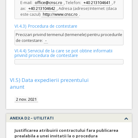
E-mail:
office@cnsc.ro
,
Telefon:
+40 213104641
,
F
ax:
+40 213104642
,
Adresa (adrese) Internet: (daca
este cazul)
http://www.cnsc.ro
.
VI.4.3) Procedura de contestare
Precizari privind termenul (termenele) pentru procedurile
de contestare:
-
VI.4.4) Serviciul de la care se pot obtine informatii
privind procedura de contestare
VI.5) Data expedierii prezentului
anunt
2 nov. 2021
ANEXA D2 – UTILITATI
Justificarea atribuirii contractului fara publicarea
prealabila a unei invitatii la o procedura