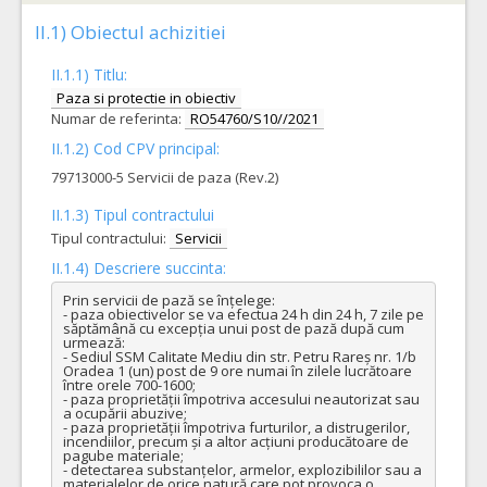
II.1) Obiectul achizitiei
II.1.1) Titlu:
Paza si protectie in obiectiv
Numar de referinta:
RO54760/S10//2021
II.1.2) Cod CPV principal:
79713000-5 Servicii de paza (Rev.2)
II.1.3) Tipul contractului
Tipul contractului:
Servicii
II.1.4) Descriere succinta:
Prin servicii de pază se înțelege:

- paza obiectivelor se va efectua 24 h din 24 h, 7 zile pe 
săptămână cu excepția unui post de pază după cum 
urmează:

- Sediul SSM Calitate Mediu din str. Petru Rareș nr. 1/b 
Oradea 1 (un) post de 9 ore numai în zilele lucrătoare 
între orele 700-1600;

- paza proprietății împotriva accesului neautorizat sau 
a ocupării abuzive;

- paza proprietății împotriva furturilor, a distrugerilor, 
incendiilor, precum și a altor acțiuni producătoare de 
pagube materiale;

- detectarea substanțelor, armelor, explozibililor sau a 
materialelor de orice natură care pot provoca o 