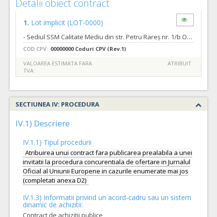
Detalii obiect contract
1.
Lot implicit
(LOT-0000)
- Sediul SSM Calitate Mediu din str. Petru Rareș nr. 1/b Oradea 1 (un) post de 9 ore numai în zilele lucrătoare între orele 700-1600; - paza proprietății împotriva accesului neautorizat sau a ocupării abuzive; - paza proprietății împotriva furturilor, a distrugerilor, incendiilor, precum și a altor acțiuni producătoare de pagube materiale; - detectarea substanțelor, armelor, explozibililor sau a materialelor de orice natură care pot provoca o pagubă; - paza proprietății intelectuale; - paza mediului înconjurător; - furnizarea către autoritățile competente a informațiilor legate de incidentele apărute în timpul activității de pază. - numărul posturilor de pază necesar pentru asigurarea fiecărui obiectiv în parte (nr. de agenți)se va stabili de fiecare ofertant în funcție de strategia de apărare și costurile implicate. - personalul de pază va avea în dotare arme
COD CPV:
00000000 Coduri CPV (Rev.1)
VALOAREA ESTIMATA FARA
ATRIBUIT
TVA:
SECTIUNEA IV: PROCEDURA
IV.1) Descriere
IV.1.1) Tipul procedurii
Atribuirea unui contract fara publicarea prealabila a unei
invitatii la procedura concurentiala de ofertare in Jurnalul
Oficial al Uniunii Europene in cazurile enumerate mai jos
(completati anexa D2)
IV.1.3) Informatii privind un acord-cadru sau un sistem
dinamic de achizitii:
Contract de achizitii publice