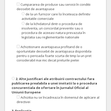
Cumpararea de produse sau servicii în conditii
deosebit de avantajoase
de la un furnizor care îsi înceteaza definitiv
activitatile comerciale
de la lichidatorul dintr-o procedura de
insolventa, un concordat preventiv sau o
procedura de aceeasi natura prevazuta în
legislatia sau reglementarile nationale
Achizitionare avantajoasa profitand de o
oportunitate deosebit de avantajoasa disponibila
pentru o perioada foarte scurta de timp la un pret
considerabil mai mic decat preturile pietei
2. Alte justificari ale atribuirii contractului fara
publicarea prealabila a unei invitatii la o procedura
concurentiala de ofertare în Jurnalul Oficial al
Uniunii Europene
Achizitia nu se încadreaza în domeniul de aplicare al
directivei
3. Explicatie