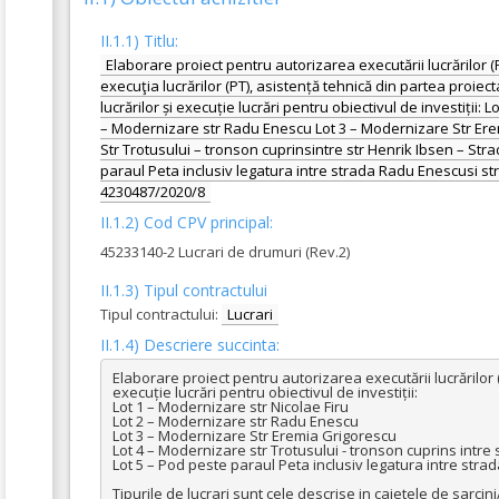
II.1.1) Titlu:
Elaborare proiect pentru autorizarea executării lucrărilor 
execuţia lucrărilor (PT), asistență tehnică din partea proiec
lucrărilor și execuție lucrări pentru obiectivul de investiții: 
– Modernizare str Radu Enescu Lot 3 – Modernizare Str Ere
Str Trotusului – tronson cuprinsintre str Henrik Ibsen – Str
paraul Peta inclusiv legatura intre strada Radu Enescusi str 
4230487/2020/8
II.1.2) Cod CPV principal:
45233140-2 Lucrari de drumuri (Rev.2)
II.1.3) Tipul contractului
Tipul contractului:
Lucrari
II.1.4) Descriere succinta:
Elaborare proiect pentru autorizarea executării lucrărilor (
execuție lucrări pentru obiectivul de investiții: 

Lot 1 – Modernizare str Nicolae Firu 

Lot 2 – Modernizare str Radu Enescu 

Lot 3 – Modernizare Str Eremia Grigorescu 

Lot 4 – Modernizare str Trotusului - tronson cuprins intre 
Lot 5 – Pod peste paraul Peta inclusiv legatura intre strad
Tipurile de lucrari sunt cele descrise in caietele de sarci