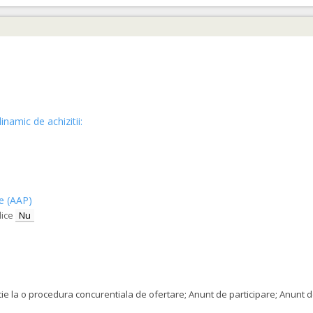
ntre str Henrik Ibsen – Strada Veteranilor
(LOT-0004)
orilor economici sa declare utilajele pe care le vor utliza in derularea cont
inamic de achizitii:
ce (AAP)
lice
Nu
orilor economici sa declare utilajele pe care le vor utliza in derularea cont
tatie la o procedura concurentiala de ofertare; Anunt de participare; Anunt