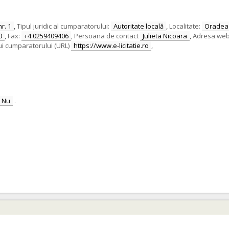
nr. 1
,
Tipul juridic al cumparatorului:
Autoritate locală
,
Localitate:
Oradea
0
,
Fax:
+4 0259409406
,
Persoana de contact
Julieta Nicoara
,
Adresa web a
ui cumparatorului (URL)
https://www.e-licitatie.ro
,
Nu
.