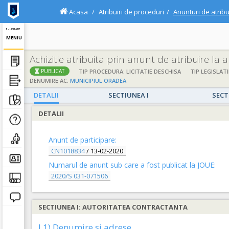
Acasa
Atribuiri de proceduri
Anunturi de atribu
E - LICITATIE
MENIU
Achizitie atribuita prin anunt de atribuire la
TIP PROCEDURA: LICITATIE DESCHISA
TIP LEGISLATI
PUBLICAT
DENUMIRE AC:
MUNICIPIUL ORADEA
DETALII
SECTIUNEA I
SECT
DETALII
Anunt de participare:
CN1018834
/
13-02-2020
Numarul de anunt sub care a fost publicat la JOUE:
2020/S 031-071506
SECTIUNEA I: AUTORITATEA CONTRACTANTA
I.1) Denumire si adrese