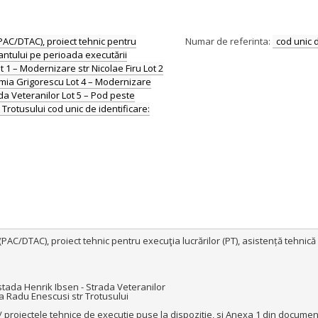
(PAC/DTAC), proiect tehnic pentru
Numar de referinta:
cod unic 
tantului pe perioada executării
Lot 1 – Modernizare str Nicolae Firu Lot 2
mia Grigorescu Lot 4 – Modernizare
ada Veteranilor Lot 5 – Pod peste
Trotusului cod unic de identificare:
PAC/DTAC), proiect tehnic pentru execuţia lucrărilor (PT), asistență tehnică 
stada Henrik Ibsen - Strada Veteranilor 

a Radu Enescusi str Trotusului

ni/ proiectele tehnice de executie puse la dispozitie, si Anexa 1 din docume