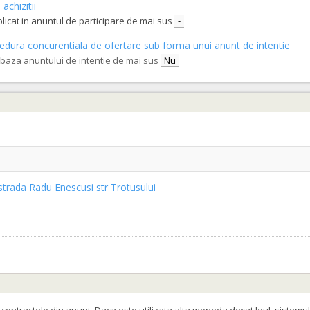
achizitii
blicat in anuntul de participare de mai sus
-
procedura concurentiala de ofertare sub forma unui anunt de intentie
orilor economici sa declare utilajele pe care le vor utliza in derularea cont
e baza anuntului de intentie de mai sus
Nu
 strada Radu Enescusi str Trotusului