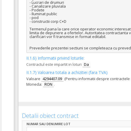
- Lucrari de drumuri 

- Canalizare pluviala 

- Podete 

- Iluminat public 

- pod

- constructii corp C+D

Termenul pana la care orice operator economic interesat ar
limita de depunere a ofertelor. Autoritatea contractanta va 
clarificari vor fi transmise in format editabil.

Prevederile prezentei sectiuni se completeaza cu preveder
II.1.6) Informatii privind loturile:
Contractul este impartit in loturi
Da
II.1.7) Valoarea totala a achizitiei (fara TVA)
Valoare
4294407.09
(Pentru informatii despre contractele
Moneda:
RON
.
Detalii obiect contract
NUMAR SAU DENUMIRE LOT