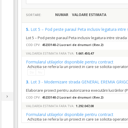
NUMAR
VALOARE ESTIMATA
SORTARE:
5.
Lot 5 – Pod peste paraul Peta inclusiv legatura intre
COD CPV:
45233140-2 Lucrari de drumuri (Rev.2)
VALOAREA ESTIMATA FARA TVA:
1.661.450,47
Formularul utilajelor disponibile pentru contract
Achizitia se refera la un proiect in care se solicita operat
Da
Nu
3.
Lot 3 - Modernizare strada GENERAL EREMIA GRI
COD CPV:
45233140-2 Lucrari de drumuri (Rev.2)
VALOAREA ESTIMATA FARA TVA:
1.292.047,08
Formularul utilajelor disponibile pentru contract
Achizitia se refera la un proiect in care se solicita operat
Da
Nu