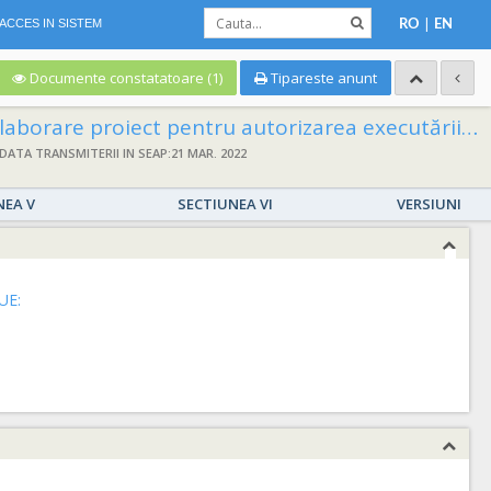
|
ACCES IN SISTEM
RO
EN
Documente constatatoare (1)
Tipareste anunt
t pentru autorizarea executării lucrărilor (PAC/DTAC), proiect tehnic pentru execuţia lucrărilor (PT), asistență tehnică din partea proiectantului pe perioada executării lucrărilor și execuție lucrări pentru obiectivul de investiții: Lot 1 – Modernizare str Nicolae Firu Lot 2 – Modernizare str Radu Enescu Lot 3 – Modernizare Str Eremia Grigorescu Lot 4 – Modernizare Str Trotusului – tronson cuprinsintre str Henrik Ibsen – Strada Veteranilor Lot 5 – Pod peste paraul Peta inclusiv legatura intre strada Radu Enescusi str Trotusului cod unic de identificare: 4230487/2020/8
DATA TRANSMITERII IN SEAP:21 MAR. 2022
NEA V
SECTIUNEA VI
VERSIUNI
UE: