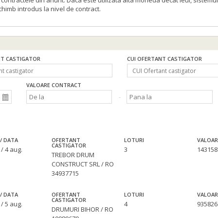
ontractele din anunt. Daca este utilizata alta moneda decat leul, sistemul
schimb introdus la nivel de contract.
T CASTIGATOR
CUI OFERTANT CASTIGATOR
VALOARE CONTRACT
/ DATA
OFERTANT
LOTURI
VALOAR
CASTIGATOR
/ 4 aug.
3
143158
TREBOR DRUM
CONSTRUCT SRL / RO
34937715
/ DATA
OFERTANT
LOTURI
VALOAR
CASTIGATOR
/ 5 aug.
4
935826
DRUMURI BIHOR / RO