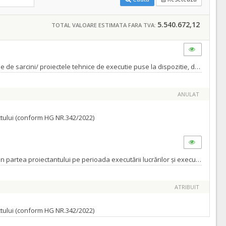
5.540.672,12
TOTAL VALOARE ESTIMATA FARA TVA:
Lot 5 – Pod peste paraul Peta inclusiv legatura intre strada Radu Enescusi str Trotusului Tipurile de lucrari sunt cele descrise in caietele de sarcini/ proiectele tehnice de executie puse la dispozitie, dupa cum urmeaza: - Lucrari de drumuri - Canalizare pluviala - Iluminat public - pod Valoarea estimata : 1.661.450,47 lei fara tva, din care a) Valoare executie lucrari : 1.626.184,03 lei fara TVA, din care: - organizare de santier : 28.271,45 lei fara TVA b) Valoare proiectare : 35.266,44 lei fara TVA din care : - elaborare proiect PAC si PT ; 25.312,96 lei fara TVA - asistenta tehnica din partea proiectantului : 8.130,92 lei fara a) Cuantumul cheltuielilor “diverse si neprevazute” mentionate de proiectant in devizul general este de 166.145,05 lei fara TVA . Aceasta suma nu a fost inclusa in valoarea estimata si va putea fi accesata pe parcursul derularii contractului, daca vor fi indeplinite conditiile prevazute la art.221 din Legea 98/2016.
ANULAT
ractului (conform HG NR.342/2022)
Elaborare proiect pentru autorizarea executării lucrărilor (PAC/DTAC), proiect tehnic pentru execuţia lucrărilor (PT), asistență tehnică din partea proiectantului pe perioada executării lucrărilor și execuție lucrări pentru obiectivul de investiții ” Modernizare strada GENERAL EREMIA GRIGORESCU” - Lot 3 Tipurile de lucrari sunt cele prezentate in caietul de sarcini/ proiectul tehnic de executie pus la dispozitie, dupa cum urmeaza: -Construcții și instalații -lucrări de drumuri -PODEȚE -canalizare pluvială Valoare estimata totala : 1.292.047,08 lei fara tva PROIECTARE : 31.615,12 lei fara tva elaborare proiect pentru autorizarea executării lucrărilor și proiect tehnic de execuţie: 25.312,96 lei fara tva proiect pentru autorizarea executării PAC: 7.500,00 lei fara tva proiect tehnic PT: 17.812,96 lei fara tva asistență tehnică din partea proiectantului: 6.302,16 lei fara tva Pe perioada de execuție a lucrărilor : 3.151,08 lei fara tva Pentru participarea proiectantului la fazele incluse în programul de control al lucrărilor de execuție, avizat de către Inspectoratul de Stat în Construcții: 3.151,08 lei fara tva EXECUȚIE LUCRARARI : 1.260.431,96 lei fara tva
ATRIBUIT
ractului (conform HG NR.342/2022)