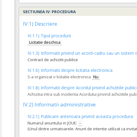
4.
Lot 4 – Modernizare Str Trotusului – tronson cuprinsi
SECTIUNEA IV: PROCEDURA
IV.1) Descriere
COD CPV:
45233140-2 Lucrari de drumuri (Rev.2)
VALOAREA ESTIMATA FARA TVA:
813.251,18
IV.1.1) Tipul procedurii
Formularul utilajelor disponibile pentru contract
Licitatie deschisa
Achizitia se refera la un proiect in care se solicita operat
IV.1.3) Informatii privind un acord-cadru sau un sistem d
Da
Nu
Contract de achizitii publice
1.
Lot 1 - Modernizare Str Nicolae Firu
(LOT-0001)
IV.1.6) Informatii despre licitatia electronica
S-a organizat o licitatie electronica
Nu
COD CPV:
45233140-2 Lucrari de drumuri (Rev.2)
IV.1.8) Informatii despre Acordul privind achizitiile publi
VALOAREA ESTIMATA FARA TVA:
175.037,60
Achizitia intra sub incidenta Acordului privind achizitiile pub
Formularul utilajelor disponibile pentru contract
Achizitia se refera la un proiect in care se solicita operat
IV.2) Informatii administrative
Da
Nu
IV.2.1) Publicare anterioara privind aceasta procedura:
2.
Lot 2 - Modernizare strada Cheile Turzi
(LOT-0002)
Numarul anuntului in JOUE:
-
(Unul dintre urmatoarele: Anunt de intentie utilizat ca invi
COD CPV:
45233140-2 Lucrari de drumuri (Rev.2)