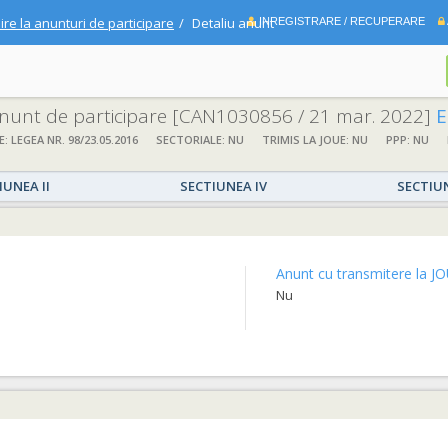
ire la anunturi de participare
Detaliu anunt
INREGISTRARE / RECUPERARE
 anunt de participare
[CAN1030856 / 21 mar. 2022]
Elaborare proiec
E: LEGEA NR. 98/23.05.2016
SECTORIALE: NU
TRIMIS LA JOUE: NU
PPP: NU
IUNEA II
SECTIUNEA IV
SECTIU
Anunt cu transmitere la JO
Nu