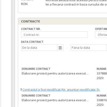
Moneda aleasa este aceeasi pentru toate c
RON
lei a fiecarui contract in baza cursului de 
CONTRACTE
CONTRACT NR.
OFERTAN
DATA CONTRACT
DENUMIRE CONTRACT
NUMAR 
Elaborare proiect pentru autorizarea executarii lucrarilor (PAC/DTAC), proiect tehnic pentru executia lucrarilor (PT) asistenta tehnica din partea proiectantului pe perioada executarii lucrarilor si executie lucrrai pentru obiectivul de investitii : MODERNIZARE STR.EREMIA GRIGORESCU
337888 
2020
Contractul a fost modificat.(Nr. anunturi modificate: 5).
DENUMIRE CONTRACT
NUMAR 
Elaborare proiect pentru autorizarea executarii lucrarilor (PAC/DTAC), proiect tehnic pentru executia lucrarilor (PT), asistenta tehnica din partea proiectantului pe perioada executarii lucrarilor si executie lucrari pentru obiectivul de investitii: MODERNIZARE STR.TROTUSULUI -TRONSON CUPRINS INTRE STRADA HENRIK IBSEN -STRADA VETERANILOR
338816 
2020