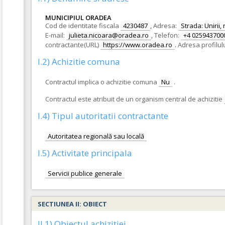
MUNICIPIUL ORADEA
Cod de identitate fiscala
4230487
,
Adresa:
Strada: Unirii, 
E-mail:
julieta.nicoara@oradea.ro
,
Telefon:
+4 025943700
contractante(URL)
https://www.oradea.ro
.
Adresa profilul
I.2) Achizitie comuna
Contractul implica o achizitie comuna
Nu
.
Contractul este atribuit de un organism central de achizitie
I.4) Tipul autoritatii contractante
Autoritatea regională sau locală
I.5) Activitate principala
Servicii publice generale
SECTIUNEA II: OBIECT
II.1) Obiectul achizitiei