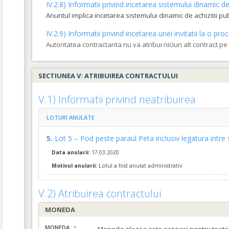
IV.2.8) Informatii privind incetarea sistemului dinamic de 
VALOAREA ESTIMATA FARA TVA:
1.598.885,79
Anuntul implica incetarea sistemului dinamic de achizitii pu
Formularul utilajelor disponibile pentru contract
IV.2.9) Informatii privind incetarea unei invitatii la o 
Achizitia se refera la un proiect in care se solicita operat
Autoritatea contractanta nu va atribui niciun alt contract p
Da
Nu
SECTIUNEA V: ATRIBUIREA CONTRACTULUI
V.1) Informatii privind neatribuirea
LOTURI ANULATE
5.
Lot 5 – Pod peste paraul Peta inclusiv legatura intre
Data anularii:
17.03.2020
Motivul anularii:
Lotul a fost anulat administrativ
V.2) Atribuirea contractului
MONEDA
MONEDA: