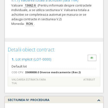
II.1.7) Valoarea totala a achizitiei (fara TVA)
Valoare
13662.6
(Pentru informatii despre contractele
individuale, a se utiliza sectiunea V. Valoarea totala a
achizitiei se completeaza automat pe masura ce se
adauga contracte in sectiunea V.2)
Moneda:
RON
.
Detalii obiect contract
1.
Lot implicit
(LOT-0000)
Default lot
COD CPV:
33690000-3 Diverse medicamente (Rev.2)
VALOAREA ESTIMATA FARA
ATRIBUIT
TVA:
SECTIUNEA IV: PROCEDURA