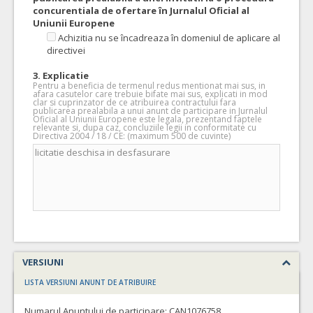
concurentiala de ofertare în Jurnalul Oficial al
Uniunii Europene
Achizitia nu se încadreaza în domeniul de aplicare al
directivei
3. Explicatie
Pentru a beneficia de termenul redus mentionat mai sus, in
afara casutelor care trebuie bifate mai sus, explicati in mod
clar si cuprinzator de ce atribuirea contractului fara
publicarea prealabila a unui anunt de participare in Jurnalul
Oficial al Uniunii Europene este legala, prezentand faptele
relevante si, dupa caz, concluziile legii in conformitate cu
Directiva 2004 / 18 / CE: (maximum 500 de cuvinte)
VERSIUNI
LISTA VERSIUNI ANUNT DE ATRIBUIRE
Numarul Anuntului de participare:
CAN1076758