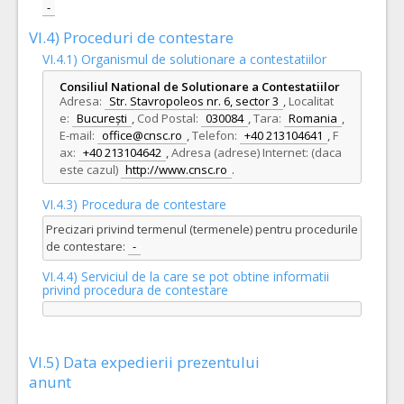
-
VI.4) Proceduri de contestare
VI.4.1) Organismul de solutionare a contestatiilor
Consiliul National de Solutionare a Contestatiilor
Adresa:
Str. Stavropoleos nr. 6, sector 3
,
Localitat
e:
București
,
Cod Postal:
030084
,
Tara:
Romania
,
E-mail:
office@cnsc.ro
,
Telefon:
+40 213104641
,
F
ax:
+40 213104642
,
Adresa (adrese) Internet: (daca
este cazul)
http://www.cnsc.ro
.
VI.4.3) Procedura de contestare
Precizari privind termenul (termenele) pentru procedurile
de contestare:
-
VI.4.4) Serviciul de la care se pot obtine informatii
privind procedura de contestare
VI.5) Data expedierii prezentului
anunt