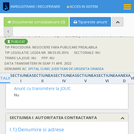
|
INREGISTRARE / RECUPERARE
ACCES IN SISTEM
RO
EN
Documente constatatoare (0)
Tipareste anunt
[CAN1076758 / 11 apr. 2022]
contract furnizare medicamente
PUBLICAT
TIP PROCEDURA: NEGOCIERE FARA PUBLICARE PREALABILA
TIP LEGISLATIE: LEGEA NR. 98/23.05.2016
SECTORIALE: NU
TRIMIS LA JOUE: NU
PPP: NU
DATA TRANSMITERII IN SEAP:11 APR. 2022
DETALII
DENUMIRE AC:
SPITAL CLINIC JUDETEAN DE URGENTA ORADEA
SECTIUNEA
SECTIUNEA
SECTIUNEA
SECTIUNEA
SECTIUNEA
ANEXA
Detalii
TALII
V
I
II
IV
V
VI
D
Anunt cu transmitere la JOUE:
Nu
SECTIUNEA I: AUTORITATEA CONTRACTANTA
I.1) Denumire si adrese