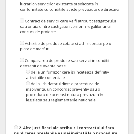
lucrarilor/serviciilor existente si solicitate în
conformitate cu conditiile stricte prevazute de directiva
Contract de servicii care va fi atribuit castigatorului
sau unuia dintre castigatori conform regulilor unui
concurs de proiecte
Achizitie de produse cotate si achizitionate pe o
piata de marfuri
Cumpararea de produse sau servicii în conditii
deosebit de avantajoase
de la un furnizor care îsi înceteaza definitiv
activitatile comerciale
de la lichidatorul dintr-o procedura de
insolventa, un concordat preventiv sau o
procedura de aceeasi natura prevazuta în
legislatia sau reglementarile nationale
2. Alte justificari ale atribuirii contractului fara
publicarea prealabila a unei invitatii la o procedura