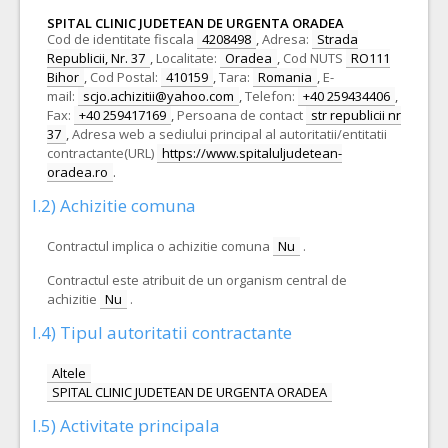
SPITAL CLINIC JUDETEAN DE URGENTA ORADEA
Cod de identitate fiscala
4208498
,
Adresa:
Strada
Republicii, Nr. 37
,
Localitate:
Oradea
,
Cod NUTS
RO111
Bihor
,
Cod Postal:
410159
,
Tara:
Romania
,
E-
mail:
scjo.achizitii@yahoo.com
,
Telefon:
+40 259434406
,
Fax:
+40 259417169
,
Persoana de contact
str republicii nr
37
,
Adresa web a sediului principal al autoritatii/entitatii
contractante(URL)
https://www.spitaluljudetean-
oradea.ro
.
I.2) Achizitie comuna
Contractul implica o achizitie comuna
Nu
.
Contractul este atribuit de un organism central de
achizitie
Nu
.
I.4) Tipul autoritatii contractante
Altele
SPITAL CLINIC JUDETEAN DE URGENTA ORADEA
I.5) Activitate principala