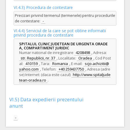
VI.4.3) Procedura de contestare
Precizari privind termenul (termenele) pentru procedurile
de contestare:
-
VI.4.4) Serviciul de la care se pot obtine informatii
privind procedura de contestare
SPITALUL CLINIC JUDETEAN DE URGENTA ORADE
A, COMPARTIMENT JURIDIC
Numar national de inregistrare
4208498
,
Adresa:
str. Republicii, nr. 37
,
Localitate:
Oradea
,
Cod Post
al:
410159
,
Tara:
Romania
,
E-mail:
scjo.achizitii@
yahoo.com
,
Telefon:
+40 259437750
,
Adresa (adre
se) Internet: (daca este cazul)
http://www.spitaljude
tean-oradea.ro
.
VI.5) Data expedierii prezentului
anunt
-