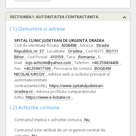
SECTIUNEA I: AUTORITATEA CONTRACTANTA
I.1) Denumire si adrese
SPITAL CLINIC JUDETEAN DE URGENTA ORADEA
Cod de identitate fiscala
4208498
,
Adresa:
Strada:
Republicii, nr. 37
,
Localitate:
Oradea
,
Cod NUTS
RO111
Bihor
,
Cod Postal:
410159
,
Tara:
Romania
,
E-
mail:
scjo.achizitii@yahoo.com
,
Telefon:
+40 259434406
,
Fax:
+40 259417169
,
Persoana de contact
BOGDAN
NICOLAE IURCOV
,
Adresa web a sediului principal al
autoritatii/entitatii
contractante(URL)
https://www.spitaluljudetean-
oradea.ro
.
Adresa profilului cumparatorului
(URL)
https://www.e-licitatie.ro
,
I.2) Achizitie comuna
Contractul implica o achizitie comuna
Nu
.
Contractul este atribuit de un organism central de
achizitie
Nu
.