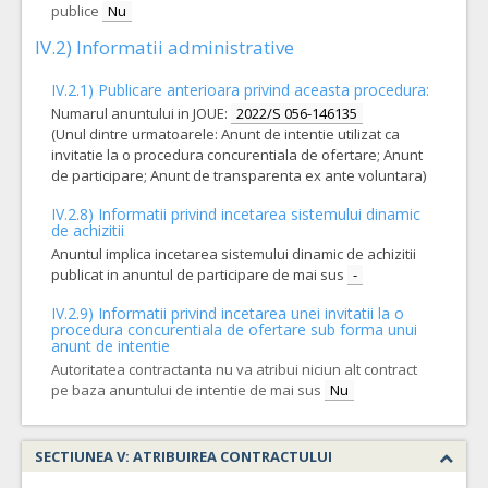
TVA:
publice
Nu
357,25 - 128.610,00 Leu
IV.2) Informatii administrative
8.
BICTEGRAVIRUM + EMTRICITABINUM + TENOFOVIRUM 50mg /200mg /25mg
IV.2.1) Publicare anterioara privind aceasta procedura:
Cantitatea minima acord cadru pe 24 luni = 30 bucati; Cantitatea maxima acord cadru pe 24 luni = 7200 bucati;
Numarul anuntului in JOUE:
2022/S 056-146135
COD CPV:
33651400-2 Antivirale pentru uz sistemic (Rev.2)
(Unul dintre urmatoarele: Anunt de intentie utilizat ca
invitatie la o procedura concurentiala de ofertare; Anunt
VALOAREA ESTIMATA FARA
ATRIBUIT
TVA:
de participare; Anunt de transparenta ex ante voluntara)
2.861,80 - 686.832,00 Leu
IV.2.8) Informatii privind incetarea sistemului dinamic
16.
ABACAVIRUM + LAMIVUDINUM 600mg/ 300 mg
(LOT-00
de achizitii
Anuntul implica incetarea sistemului dinamic de achizitii
Cantitatea minima acord cadru pe 24 luni = 30 bucati; Cantitatea maxima acord cadru pe 24 luni = 5760 bucati;
publicat in anuntul de participare de mai sus
-
COD CPV:
33651400-2 Antivirale pentru uz sistemic (Rev.2)
IV.2.9) Informatii privind incetarea unei invitatii la o
VALOAREA ESTIMATA FARA
ATRIBUIT
procedura concurentiala de ofertare sub forma unui
TVA:
anunt de intentie
1.099,10 - 211.027,20 Leu
Autoritatea contractanta nu va atribui niciun alt contract
pe baza anuntului de intentie de mai sus
1.
ATAZANAVIRUM 300mg
(LOT-0001)
Nu
Cantitatea minima acord cadru pe 24 luni = 30 bucati; Cantitatea maxima acord cadru pe 24 luni = 5040 bucati;
COD CPV:
33651400-2 Antivirale pentru uz sistemic (Rev.2)
SECTIUNEA V: ATRIBUIREA CONTRACTULUI
VALOAREA ESTIMATA FARA
ATRIBUIT