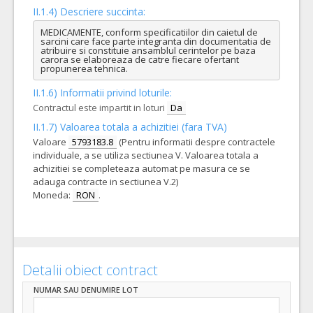
II.1.4) Descriere succinta:
MEDICAMENTE, conform specificatiilor din caietul de 
sarcini care face parte integranta din documentatia de 
atribuire si constituie ansamblul cerintelor pe baza 
carora se elaboreaza de catre fiecare ofertant 
propunerea tehnica.
II.1.6) Informatii privind loturile:
Contractul este impartit in loturi
Da
II.1.7) Valoarea totala a achizitiei (fara TVA)
Valoare
5793183.8
(Pentru informatii despre contractele
individuale, a se utiliza sectiunea V. Valoarea totala a
achizitiei se completeaza automat pe masura ce se
adauga contracte in sectiunea V.2)
Moneda:
RON
.
Detalii obiect contract
NUMAR SAU DENUMIRE LOT