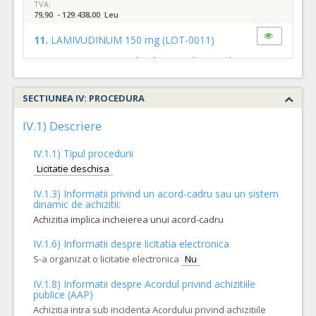
TVA:
79,90 - 129.438,00 Leu
11.
LAMIVUDINUM 150 mg
(LOT-0011)
Cantitatea minima acord cadru pe 24 luni = 60 bucati; Cantitatea maxima acord cadru pe 24 luni = 14400 bucati;
COD CPV:
33651400-2 Antivirale pentru uz sistemic (Rev.2)
SECTIUNEA IV: PROCEDURA
VALOAREA ESTIMATA FARA
ATRIBUIT
TVA:
274,78 - 65.947,20 Leu
IV.1) Descriere
12.
COMBINATII (DOLUTEGRAVIRUM+LAMIVUDINUM) 50mg/ 300mg
IV.1.1) Tipul procedurii
Cantitatea minima acord cadru pe 24 luni = 30 bucati; Cantitatea maxima acord cadru pe 24 luni = 7200 bucati;
Licitatie deschisa
COD CPV:
33651400-2 Antivirale pentru uz sistemic (Rev.2)
IV.1.3) Informatii privind un acord-cadru sau un sistem
dinamic de achizitii:
VALOAREA ESTIMATA FARA
ATRIBUIT
TVA:
Achizitia implica incheierea unui acord-cadru
2.635,36 - 632.486,40 Leu
IV.1.6) Informatii despre licitatia electronica
10.
COMBINATII (LAMIVUDINUM + ZIDOVUDINUM) 150mg /300mg
S-a organizat o licitatie electronica
Nu
Cantitatea minima acord cadru pe 24 luni = 60 bucati; Cantitatea maxima acord cadru pe 24 luni = 21600 bucati;
IV.1.8) Informatii despre Acordul privind achizitiile
COD CPV:
33651400-2 Antivirale pentru uz sistemic (Rev.2)
publice (AAP)
Achizitia intra sub incidenta Acordului privind achizitiile
VALOAREA ESTIMATA FARA
ATRIBUIT