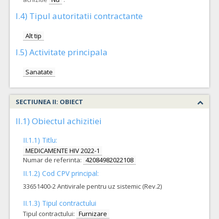
I.4) Tipul autoritatii contractante
Alt tip
I.5) Activitate principala
Sanatate
SECTIUNEA II: OBIECT
II.1) Obiectul achizitiei
II.1.1) Titlu:
MEDICAMENTE HIV 2022-1
Numar de referinta:
42084982022108
II.1.2) Cod CPV principal:
33651400-2 Antivirale pentru uz sistemic (Rev.2)
II.1.3) Tipul contractului
Tipul contractului:
Furnizare