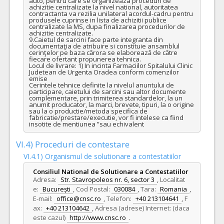
auto, pentru care se organizeaza proceduri de 
achizitie centralizate la nivel national, autoritatea 
contractanta va rezilia unilateral acordul-cadru pentru 
produsele cuprinse in lista de achizitii publice 
centralizate la MS, dupa finalizarea procedurilor de 
achizitie centralizate.

9.Caietul de sarcini face parte integranta din 
documentaţia de atribuire si constituie ansamblul 
cerinţelor pe baza cărora se elaborează de către 
fiecare ofertant propunerea tehnica.

Locul de livrare: 1) In incinta Farmaciilor Spitalului Clinic 
Judetean de Urgenta Oradea conform comenzilor 
emise

Cerintele tehnice definite la nivelul anuntului de 
participare, caietului de sarcini sau altor documente 
complementare, prin trimiterea standardelor, la un 
anumit producator, la marci, brevete, tipuri, la o origine 
sau la o productie/metoda specifica de 
fabricatie/prestare/executie, vor fi intelese ca fiind 
insotite de mentiunea ”sau echivalent
VI.4) Proceduri de contestare
VI.4.1) Organismul de solutionare a contestatiilor
Consiliul National de Solutionare a Contestatiilor
Adresa:
Str. Stavropoleos nr. 6, sector 3
,
Localitat
e:
București
,
Cod Postal:
030084
,
Tara:
Romania
,
E-mail:
office@cnsc.ro
,
Telefon:
+40 213104641
,
F
ax:
+40 213104642
,
Adresa (adrese) Internet: (daca
este cazul)
http://www.cnsc.ro
.