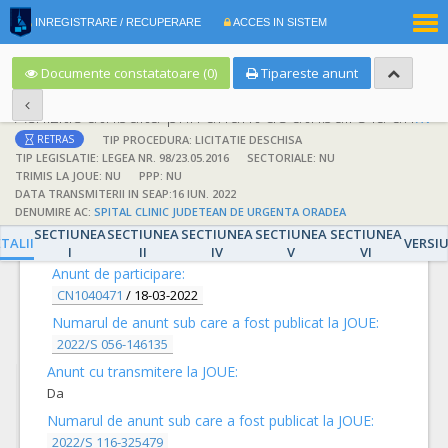
|
INREGISTRARE / RECUPERARE
ACCES IN SISTEM
RO
EN
Documente constatatoare (0)
Tipareste anunt
Achizitie atribuita prin anunt de atribuire la anunt de participare
TIP PROCEDURA: LICITATIE DESCHISA
RETRAS
TIP LEGISLATIE: LEGEA NR. 98/23.05.2016
SECTORIALE: NU
TRIMIS LA JOUE: NU
PPP: NU
DATA TRANSMITERII IN SEAP:16 IUN. 2022
DENUMIRE AC:
SPITAL CLINIC JUDETEAN DE URGENTA ORADEA
DETALII
SECTIUNEA
SECTIUNEA
SECTIUNEA
SECTIUNEA
SECTIUNEA
TALII
VERSI
I
II
IV
V
VI
Anunt de participare:
CN1040471
/
18-03-2022
Numarul de anunt sub care a fost publicat la JOUE:
2022/S 056-146135
Anunt cu transmitere la JOUE:
Da
Numarul de anunt sub care a fost publicat la JOUE:
2022/S 116-325479