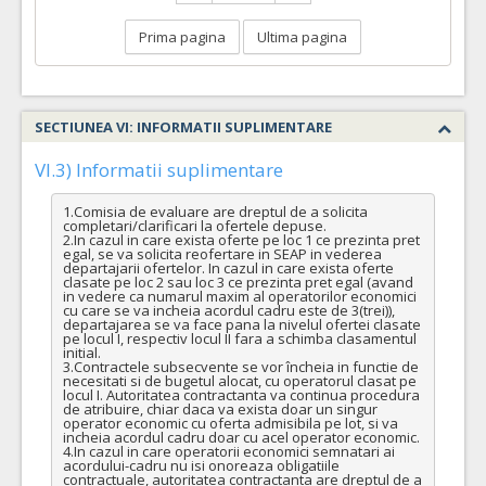
VALOAREA ESTIMATA FARA
ATRIBUIT
TVA:
Prima pagina
Ultima pagina
703,27 - 675.139,20 Leu
SECTIUNEA VI: INFORMATII SUPLIMENTARE
VI.3) Informatii suplimentare
1.Comisia de evaluare are dreptul de a solicita 
completari/clarificari la ofertele depuse.

2.In cazul in care exista oferte pe loc 1 ce prezinta pret 
egal, se va solicita reofertare in SEAP in vederea 
departajarii ofertelor. In cazul in care exista oferte 
clasate pe loc 2 sau loc 3 ce prezinta pret egal (avand 
in vedere ca numarul maxim al operatorilor economici 
cu care se va incheia acordul cadru este de 3(trei)), 
departajarea se va face pana la nivelul ofertei clasate 
pe locul I, respectiv locul II fara a schimba clasamentul 
initial.

3.Contractele subsecvente se vor încheia in functie de 
necesitati si de bugetul alocat, cu operatorul clasat pe 
locul I. Autoritatea contractanta va continua procedura 
de atribuire, chiar daca va exista doar un singur 
operator economic cu oferta admisibila pe lot, si va 
incheia acordul cadru doar cu acel operator economic.

4.In cazul in care operatorii economici semnatari ai 
acordului-cadru nu isi onoreaza obligatiile 
contractuale, autoritatea contractanta are dreptul de a 