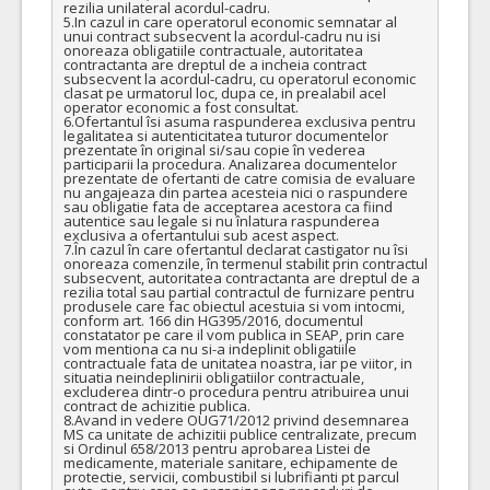
rezilia unilateral acordul-cadru.

5.In cazul in care operatorul economic semnatar al 
unui contract subsecvent la acordul-cadru nu isi 
onoreaza obligatiile contractuale, autoritatea 
contractanta are dreptul de a incheia contract 
subsecvent la acordul-cadru, cu operatorul economic 
clasat pe urmatorul loc, dupa ce, in prealabil acel 
operator economic a fost consultat.

6.Ofertantul îsi asuma raspunderea exclusiva pentru 
legalitatea si autenticitatea tuturor documentelor 
prezentate în original si/sau copie în vederea 
participarii la procedura. Analizarea documentelor 
prezentate de ofertanti de catre comisia de evaluare 
nu angajeaza din partea acesteia nici o raspundere 
sau obligatie fata de acceptarea acestora ca fiind 
autentice sau legale si nu înlatura raspunderea 
exclusiva a ofertantului sub acest aspect.

7.În cazul în care ofertantul declarat castigator nu îsi 
onoreaza comenzile, în termenul stabilit prin contractul 
subsecvent, autoritatea contractanta are dreptul de a 
rezilia total sau partial contractul de furnizare pentru 
produsele care fac obiectul acestuia si vom intocmi, 
conform art. 166 din HG395/2016, documentul 
constatator pe care il vom publica in SEAP, prin care 
vom mentiona ca nu si-a indeplinit obligatiile 
contractuale fata de unitatea noastra, iar pe viitor, in 
situatia neindeplinirii obligatiilor contractuale, 
excluderea dintr-o procedura pentru atribuirea unui 
contract de achizitie publica.

8.Avand in vedere OUG71/2012 privind desemnarea 
MS ca unitate de achizitii publice centralizate, precum 
si Ordinul 658/2013 pentru aprobarea Listei de 
medicamente, materiale sanitare, echipamente de 
protectie, servicii, combustibil si lubrifianti pt parcul 