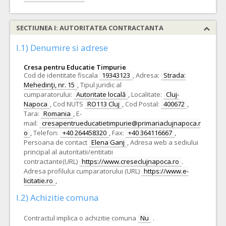
SECTIUNEA I: AUTORITATEA CONTRACTANTA
I.1) Denumire si adrese
Cresa pentru Educatie Timpurie
Cod de identitate fiscala
19343123
,
Adresa:
Strada:
Mehedinţi, nr. 15
,
Tipul juridic al
cumparatorului:
Autoritate locală
,
Localitate:
Cluj-
Napoca
,
Cod NUTS
RO113 Cluj
,
Cod Postal:
400672
,
Tara:
Romania
,
E-
mail:
cresapentrueducatietimpurie@primariaclujnapoca.r
o
,
Telefon:
+40 264458320
,
Fax:
+40 364116667
,
Persoana de contact
Elena Ganj
,
Adresa web a sediului
principal al autoritatii/entitatii
contractante(URL)
https://www.creseclujnapoca.ro
.
Adresa profilului cumparatorului (URL)
https://www.e-
licitatie.ro
,
I.2) Achizitie comuna
Contractul implica o achizitie comuna
Nu
.