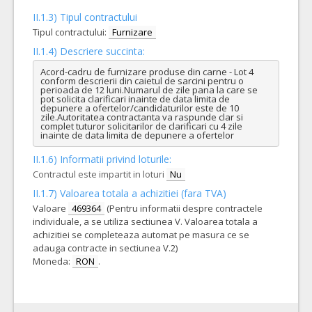
II.1.3) Tipul contractului
Tipul contractului:
Furnizare
II.1.4) Descriere succinta:
Acord-cadru de furnizare produse din carne - Lot 4 
conform descrierii din caietul de sarcini pentru o 
perioada de 12 luni.Numarul de zile pana la care se 
pot solicita clarificari inainte de data limita de 
depunere a ofertelor/candidaturilor este de 10 
zile.Autoritatea contractanta va raspunde clar si 
complet tuturor solicitarilor de clarificari cu 4 zile 
inainte de data limita de depunere a ofertelor
II.1.6) Informatii privind loturile:
Contractul este impartit in loturi
Nu
II.1.7) Valoarea totala a achizitiei (fara TVA)
Valoare
469364
(Pentru informatii despre contractele
individuale, a se utiliza sectiunea V. Valoarea totala a
achizitiei se completeaza automat pe masura ce se
adauga contracte in sectiunea V.2)
Moneda:
RON
.