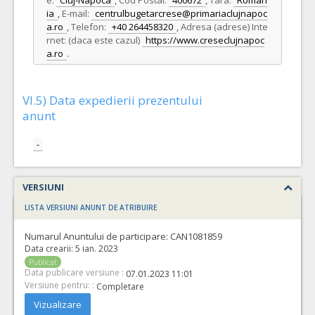
e:
Cluj-Napoca
,
Cod Postal:
400672
,
Tara:
Roman
ia
,
E-mail:
centrulbugetarcrese@primariaclujnapoc
a.ro
,
Telefon:
+40 264458320
,
Adresa (adrese) Inte
rnet: (daca este cazul)
https://www.creseclujnapoc
a.ro
.
VI.5) Data expedierii prezentului
anunt
-
VERSIUNI
LISTA VERSIUNI ANUNT DE ATRIBUIRE
Numarul Anuntului de participare:
CAN1081859
Data crearii:
5 ian. 2023
Publicat
Data publicare versiune :
07.01.2023 11:01
Versiune pentru: :
Completare
Vizualizare