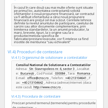
În cazul în care două sau mai multe oferte sunt situate 
pe primul loc, autoritatea contractantă solicită 
ofertanţilor o nouă propunere financiară, iar contractul 
va fi atribuit ofertantului a cărui nouă propunere 
financiară are preţul cel mai scăzut. Cerintele tehnice 
definite la nivelul anuntului de participare, caietului de 
sarcini sau altor documente complementare, prin 
trimiterea standardelor, la un anumit producator, la 
marci, brevete, tipuri, la o origine sau la o 
productie/metoda specifica de 
fabricatie/prestare/executie, vor fi intelese ca fiind 
insotite de mentiunea ”sau echivalent”
VI.4) Proceduri de contestare
VI.4.1) Organismul de solutionare a contestatiilor
Consiliul National de Solutionare a Contestatiilor
Adresa:
Str. Stavropoleos nr. 6, sector 3
,
Localitat
e:
București
,
Cod Postal:
030084
,
Tara:
Romania
,
E-mail:
office@cnsc.ro
,
Telefon:
+40 213104641
,
F
ax:
+40 213104642
,
Adresa (adrese) Internet: (daca
este cazul)
http://www.cnsc.ro
.
VI.4.3) Procedura de contestare
Precizari privind termenul (termenele) pentru procedurile
de contestare:
-