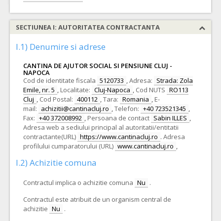
SECTIUNEA I: AUTORITATEA CONTRACTANTA
I.1) Denumire si adrese
CANTINA DE AJUTOR SOCIAL SI PENSIUNE CLUJ -
NAPOCA
Cod de identitate fiscala
5120733
,
Adresa:
Strada: Zola
Emile, nr. 5
,
Localitate:
Cluj-Napoca
,
Cod NUTS
RO113
Cluj
,
Cod Postal:
400112
,
Tara:
Romania
,
E-
mail:
achizitii@cantinacluj.ro
,
Telefon:
+40 723521345
,
Fax:
+40 372008992
,
Persoana de contact
Sabin ILLES
,
Adresa web a sediului principal al autoritatii/entitatii
contractante(URL)
https://www.cantinacluj.ro
.
Adresa
profilului cumparatorului (URL)
www.cantinacluj.ro
,
I.2) Achizitie comuna
Contractul implica o achizitie comuna
Nu
.
Contractul este atribuit de un organism central de
achizitie
Nu
.