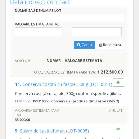
Detalii obiect contract
NUMAR SAU DENUMIRE LOT
VALOARE ESTIMATA INTRE:
Cauta
Reseteaza
NUMAR
VALOARE ESTIMATA
SORTARE:
1.212.500,00
TOTAL VALOARE ESTIMATA FARA TVA:
11.
Conservă costiță cu fasole, 300g
(LOT-0011)
Conservă costiță cu fasole, 300g conform specificațiilor din caietul de sarcini, Contract subsecvent min 5000buc max 7000buc; Acord cadru min 7000buc max 10000buc
COD CPV:
15131000-5 Conserve si produse din carne (Rev.2)
VALOAREA ESTIMATA FARA
ANULAT
TVA:
35.000,00
5.
Salam de casă afumat
(LOT-0005)