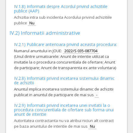
Ciolane afumate (dezosate) conform specificațiilor din caietul de sarcini, Contract subsecvent min 3000Kg max 4000Kg;Acord cadru min 4000Kg max 5000Kg
IV.1.8) Informatii despre Acordul privind achizitiile
COD CPV:
15131000-5 Conserve si produse din carne (Rev.2)
publice (AAP)
Achizitia intra sub incidenta Acordului privind achizitiile
VALOAREA ESTIMATA FARA
ATRIBUIT
TVA:
publice
Nu
105.000,00
IV.2) Informatii administrative
9.
Șuncă prestă de porc
(LOT-0009)
IV.2.1) Publicare anterioara privind aceasta procedura:
Șuncă prestă de porc conform specificațiilor din caietul de sarcini, Contract subsecvent min 500Kg max 1000Kg; Acord cadru min 1000Kg max 1500Kg
Numarul anuntului in JOUE:
2022/S 035-087704
COD CPV:
15131000-5 Conserve si produse din carne (Rev.2)
(Unul dintre urmatoarele: Anunt de intentie utilizat ca
invitatie la o procedura concurentiala de ofertare; Anunt
VALOAREA ESTIMATA FARA
ATRIBUIT
TVA:
de participare; Anunt de transparenta ex ante voluntara)
35.250,00
IV.2.8) Informatii privind incetarea sistemului dinamic
8.
Șuncă Praga
(LOT-0008)
de achizitii
Anuntul implica incetarea sistemului dinamic de achizitii
Șuncă Praga conform specificațiilor din caietul de sarcini, Contract subsecvent min 2000Kg max 3000Kg; Acord cadru min 3000Kg max 4000Kg
publicat in anuntul de participare de mai sus
-
COD CPV:
15131000-5 Conserve si produse din carne (Rev.2)
IV.2.9) Informatii privind incetarea unei invitatii la o
VALOAREA ESTIMATA FARA
ATRIBUIT
procedura concurentiala de ofertare sub forma unui
TVA:
anunt de intentie
100.000,00
Autoritatea contractanta nu va atribui niciun alt contract
pe baza anuntului de intentie de mai sus
3.
Cârnați cu șuncă
(LOT-0003)
Nu