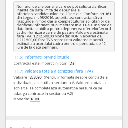
Numarul de zile pana la care se pot solicita clarificari 
inainte de data limita de depunere a 
ofertelor/candidaturilor, ex: 20 de zile. Conform art 161 
din Legea nr. 98/2016. autoritatea contractantă va 
raspunde in mod clar si complet tuturor solicitarilor de 
clarificari/informatii suplimentare in a 11-a zi inainte de 
data limita stabilita pentru depunerea ofertelor”.Acord 
cadru -furnizare carne de pasare-Valoarea estimata 
fara TVA: 1.212.500,00 Moneda: RON. Valoarea de 
1.212.500,00 fara TVA reprezinta valoarea maximă 
estimata a acordului cadru pentru o perioada de 12 
luni de la data semnarii.
II.1.6) Informatii privind loturile:
Contractul este impartit in loturi
Da
II.1.7) Valoarea totala a achizitiei (fara TVA)
Valoare
858090
(Pentru informatii despre contractele
individuale, a se utiliza sectiunea V. Valoarea totala a
achizitiei se completeaza automat pe masura ce se
adauga contracte in sectiunea V.2)
Moneda:
RON
.