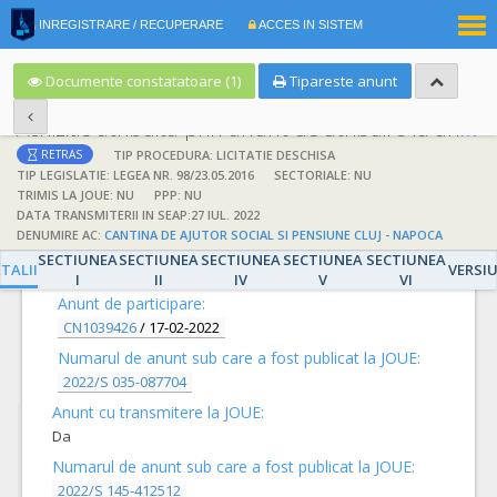
|
INREGISTRARE / RECUPERARE
ACCES IN SISTEM
RO
EN
Documente constatatoare (1)
Tipareste anunt
Achizitie atribuita prin anunt de atribuire la anunt de participare
TIP PROCEDURA: LICITATIE DESCHISA
RETRAS
TIP LEGISLATIE: LEGEA NR. 98/23.05.2016
SECTORIALE: NU
TRIMIS LA JOUE: NU
PPP: NU
DATA TRANSMITERII IN SEAP:27 IUL. 2022
DENUMIRE AC:
CANTINA DE AJUTOR SOCIAL SI PENSIUNE CLUJ - NAPOCA
DETALII
SECTIUNEA
SECTIUNEA
SECTIUNEA
SECTIUNEA
SECTIUNEA
TALII
VERSI
I
II
IV
V
VI
Anunt de participare:
CN1039426
/
17-02-2022
Numarul de anunt sub care a fost publicat la JOUE:
2022/S 035-087704
Anunt cu transmitere la JOUE:
Da
Numarul de anunt sub care a fost publicat la JOUE:
2022/S 145-412512