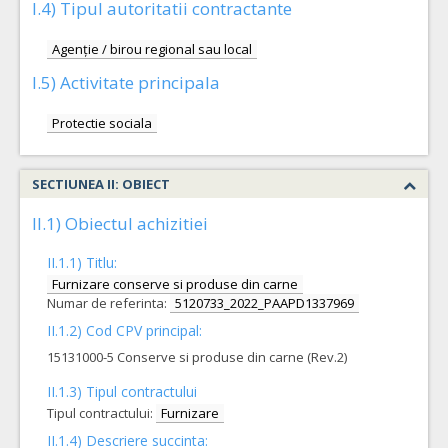
I.4) Tipul autoritatii contractante
Agenție / birou regional sau local
I.5) Activitate principala
Protectie sociala
SECTIUNEA II: OBIECT
II.1) Obiectul achizitiei
II.1.1) Titlu:
Furnizare conserve si produse din carne
Numar de referinta:
5120733_2022_PAAPD1337969
II.1.2) Cod CPV principal:
15131000-5 Conserve si produse din carne (Rev.2)
II.1.3) Tipul contractului
Tipul contractului:
Furnizare
II.1.4) Descriere succinta: