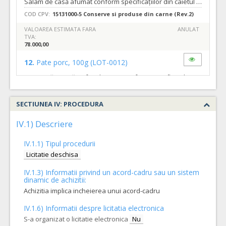
Salam de casă afumat conform specificațiilor din caietul de sarcini, Contract subsecvent min 2000Kg max 3000Kg;Acord cadru min 3000Kg max 4000Kg
COD CPV:
15131000-5 Conserve si produse din carne (Rev.2)
VALOAREA ESTIMATA FARA
ANULAT
TVA:
78.000,00
12.
Pate porc, 100g
(LOT-0012)
Conservă costiță cu fasole, 300g conform specificațiilor din caietul de sarcini, Contract subsecvent min6000buc max 8000buc; Acord cadru min 8000buc max 10000buc
COD CPV:
15131000-5 Conserve si produse din carne (Rev.2)
SECTIUNEA IV: PROCEDURA
VALOAREA ESTIMATA FARA
ANULAT
TVA:
20.000,00
IV.1) Descriere
10.
Piept de porc presat
(LOT-0010)
IV.1.1) Tipul procedurii
Piept de porc presat conform specificațiilor din caietul de sarcini, Contract subsecvent min 3500Kg max 4500Kg; Acord cadru min 4500Kg max 5500Kg
Licitatie deschisa
COD CPV:
15131000-5 Conserve si produse din carne (Rev.2)
IV.1.3) Informatii privind un acord-cadru sau un sistem
dinamic de achizitii:
VALOAREA ESTIMATA FARA
ANULAT
TVA:
Achizitia implica incheierea unui acord-cadru
156.750,00
IV.1.6) Informatii despre licitatia electronica
4.
Ciolane afumate (dezosate)
(LOT-0004)
S-a organizat o licitatie electronica
Nu