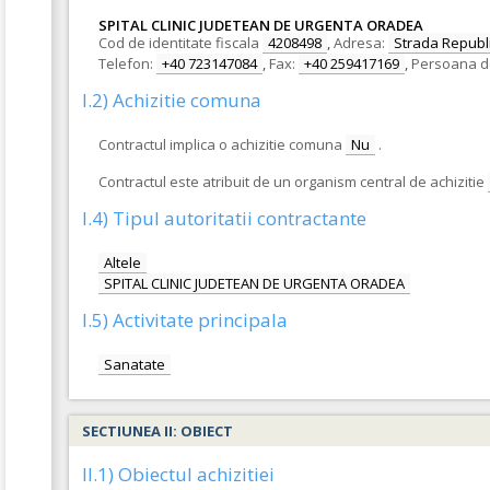
SPITAL CLINIC JUDETEAN DE URGENTA ORADEA
Cod de identitate fiscala
4208498
,
Adresa:
Strada Republic
Telefon:
+40 723147084
,
Fax:
+40 259417169
,
Persoana d
I.2) Achizitie comuna
Contractul implica o achizitie comuna
Nu
.
Contractul este atribuit de un organism central de achizitie
I.4) Tipul autoritatii contractante
Altele
SPITAL CLINIC JUDETEAN DE URGENTA ORADEA
I.5) Activitate principala
Sanatate
SECTIUNEA II: OBIECT
II.1) Obiectul achizitiei