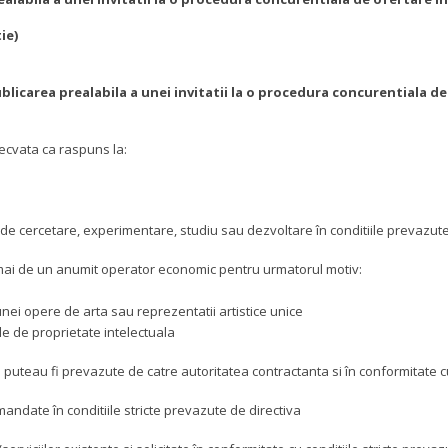
ie)
ublicarea prealabila a unei invitatii la o procedura concurentiala de
decvata ca raspuns la:
 de cercetare, experimentare, studiu sau dezvoltare în conditiile prevazute
numai de un anumit operator economic pentru urmatorul motiv:
nei opere de arta sau reprezentatii artistice unice
le de proprietate intelectuala
eau fi prevazute de catre autoritatea contractanta si în conformitate cu c
mandate în conditiile stricte prevazute de directiva