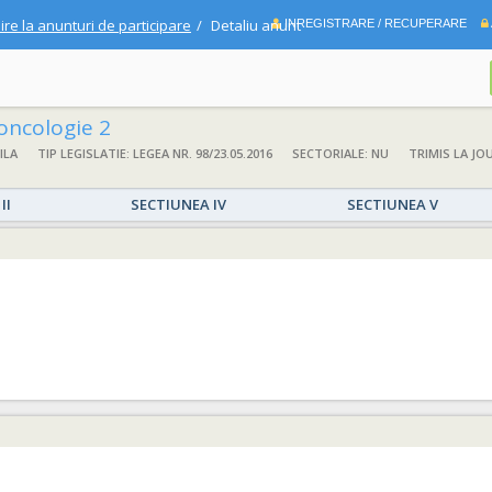
ire la anunturi de participare
Detaliu anunt
INREGISTRARE / RECUPERARE
ncologie 2
ILA
TIP LEGISLATIE: LEGEA NR. 98/23.05.2016
SECTORIALE: NU
TRIMIS LA JO
II
SECTIUNEA IV
SECTIUNEA V