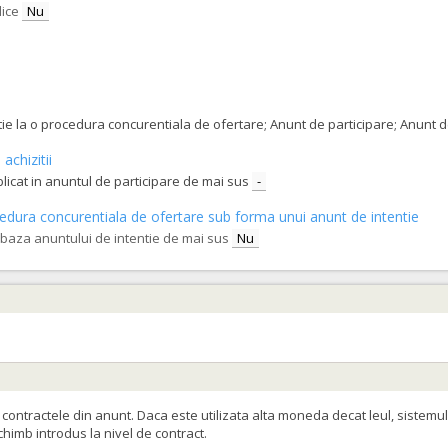
lice
Nu
tatie la o procedura concurentiala de ofertare; Anunt de participare; Anunt
achizitii
blicat in anuntul de participare de mai sus
-
procedura concurentiala de ofertare sub forma unui anunt de intentie
e baza anuntului de intentie de mai sus
Nu
ontractele din anunt. Daca este utilizata alta moneda decat leul, sistemul
schimb introdus la nivel de contract.