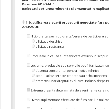
Directiva 2014/24/UE
(selectati optiunea relevanta si prezentati o explicat
1. Justificarea alegerii procedurii negociate fara p
2014/24/UE
Nicio oferta sau nicio oferta/cerere de participare a
o licitatie deschisa
o licitatie restransa
Produsele în cauza sunt fabricate exclusiv în scopuri
Lucrarile, produsele sau serviciile pot fi furnizate 
absenta concurentei pentru motive tehnice
scopul achizitiei este crearea sau achizitionarea u
protectia unor drepturi exclusive, inclusiv drepturi
Extrema urgenta determinata de evenimente care nu put
Livrari suplimentare efectuate de furnizorul initial co