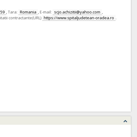
159
,
Tara:
Romania
,
E-mail:
scjo.achizitii@yahoo.com
,
itatii contractante(URL)
https://www.spitaljudetean-oradea.ro
.