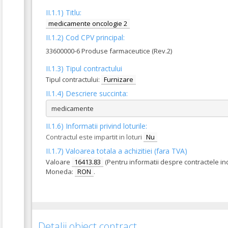
II.1.1) Titlu:
medicamente oncologie 2
II.1.2) Cod CPV principal:
33600000-6 Produse farmaceutice (Rev.2)
II.1.3) Tipul contractului
Tipul contractului:
Furnizare
II.1.4) Descriere succinta:
medicamente
II.1.6) Informatii privind loturile:
Contractul este impartit in loturi
Nu
II.1.7) Valoarea totala a achizitiei (fara TVA)
Valoare
16413.83
(Pentru informatii despre contractele in
Moneda:
RON
.
Detalii obiect contract