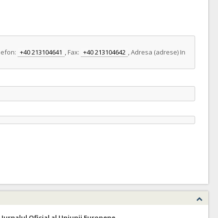
lefon:
+40 213104641
,
Fax:
+40 213104642
,
Adresa (adrese) In
 Jurnalul Oficial al Uniunii Europene