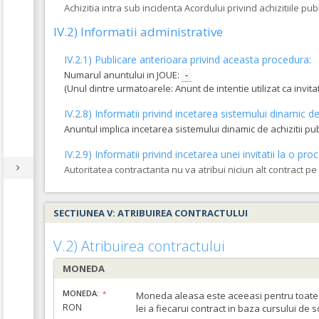
Achizitia intra sub incidenta Acordului privind achizitiile pub
IV.2) Informatii administrative
IV.2.1) Publicare anterioara privind aceasta procedura:
Numarul anuntului in JOUE:
-
(Unul dintre urmatoarele: Anunt de intentie utilizat ca invi
IV.2.8) Informatii privind incetarea sistemului dinamic de 
Anuntul implica incetarea sistemului dinamic de achizitii pu
IV.2.9) Informatii privind incetarea unei invitatii la o 
Autoritatea contractanta nu va atribui niciun alt contract p
SECTIUNEA V: ATRIBUIREA CONTRACTULUI
V.2) Atribuirea contractului
MONEDA
MONEDA:
Moneda aleasa este aceeasi pentru toate c
RON
lei a fiecarui contract in baza cursului de 