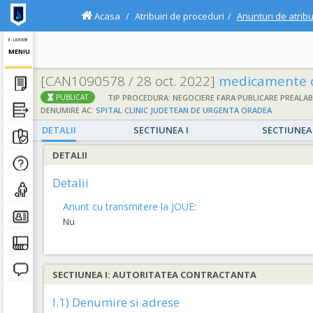
Acasa
Atribuiri de proceduri
Anunturi de atribu
E - LICITATIE
MENIU
[CAN1090578 / 28 oct. 2022]
medicamente o
TIP PROCEDURA: NEGOCIERE FARA PUBLICARE PREALAB
PUBLICAT
DENUMIRE AC:
SPITAL CLINIC JUDETEAN DE URGENTA ORADEA
DETALII
SECTIUNEA I
SECTIUNEA 
DETALII
Detalii
Anunt cu transmitere la JOUE:
Nu
SECTIUNEA I: AUTORITATEA CONTRACTANTA
I.1) Denumire si adrese