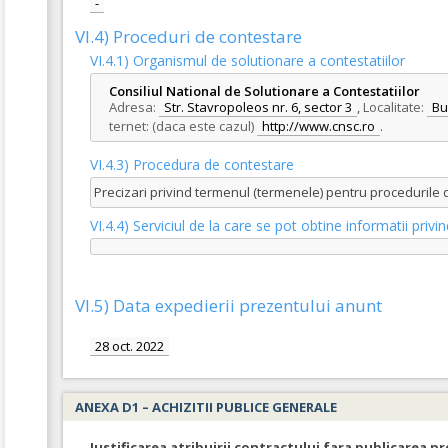
-
VI.4) Proceduri de contestare
VI.4.1) Organismul de solutionare a contestatiilor
Consiliul National de Solutionare a Contestatiilor
Adresa:
Str. Stavropoleos nr. 6, sector 3
,
Localitate:
Bu
ternet: (daca este cazul)
http://www.cnsc.ro
.
VI.4.3) Procedura de contestare
Precizari privind termenul (termenele) pentru procedurile
VI.4.4) Serviciul de la care se pot obtine informatii pri
VI.5) Data expedierii prezentului anunt
28 oct. 2022
ANEXA D1 – ACHIZITII PUBLICE GENERALE
Justificarea atribuirii contractului fara publicarea pr