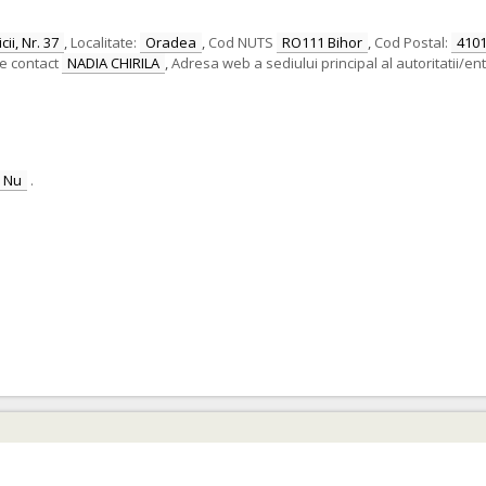
ii, Nr. 37
,
Localitate:
Oradea
,
Cod NUTS
RO111 Bihor
,
Cod Postal:
410
e contact
NADIA CHIRILA
,
Adresa web a sediului principal al autoritatii/ent
Nu
.