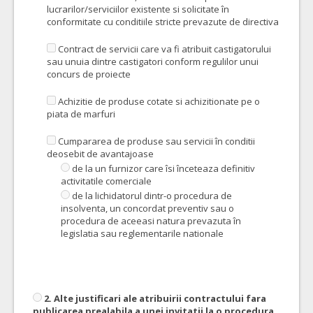
lucrarilor/serviciilor existente si solicitate în
conformitate cu conditiile stricte prevazute de directiva
Contract de servicii care va fi atribuit castigatorului
sau unuia dintre castigatori conform regulilor unui
concurs de proiecte
Achizitie de produse cotate si achizitionate pe o
piata de marfuri
Cumpararea de produse sau servicii în conditii
deosebit de avantajoase
de la un furnizor care îsi înceteaza definitiv
activitatile comerciale
de la lichidatorul dintr-o procedura de
insolventa, un concordat preventiv sau o
procedura de aceeasi natura prevazuta în
legislatia sau reglementarile nationale
2. Alte justificari ale atribuirii contractului fara
publicarea prealabila a unei invitatii la o procedura