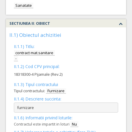
Sanatate
SECTIUNEA II: OBIECT
II.1) Obiectul achizitiei
II.1.1) Titlu:
contract mat.sanitare
-
II.1.2) Cod CPV principal:
18318300-4 Pijamale (Rev.2)
II.1.3) Tipul contractului
Tipul contractului:
Furnizare
II.1.4) Descriere succinta:
furnizare
II.1.6) Informatii privind loturile:
Contractul este impartit in loturi
Nu