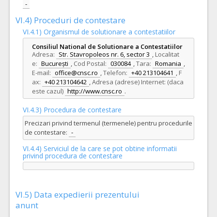
-
VI.4) Proceduri de contestare
VI.4.1) Organismul de solutionare a contestatiilor
Consiliul National de Solutionare a Contestatiilor
Adresa:
Str. Stavropoleos nr. 6, sector 3
,
Localitat
e:
București
,
Cod Postal:
030084
,
Tara:
Romania
,
E-mail:
office@cnsc.ro
,
Telefon:
+40 213104641
,
F
ax:
+40 213104642
,
Adresa (adrese) Internet: (daca
este cazul)
http://www.cnsc.ro
.
VI.4.3) Procedura de contestare
Precizari privind termenul (termenele) pentru procedurile
de contestare:
-
VI.4.4) Serviciul de la care se pot obtine informatii
privind procedura de contestare
VI.5) Data expedierii prezentului
anunt