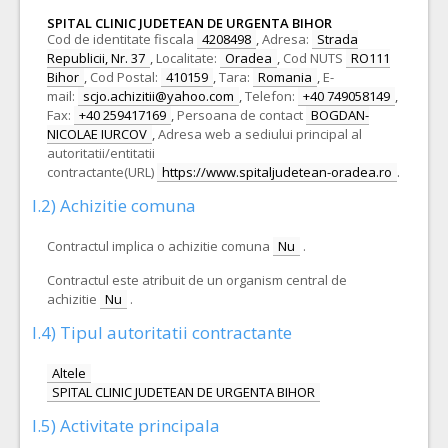
SPITAL CLINIC JUDETEAN DE URGENTA BIHOR
Cod de identitate fiscala
4208498
,
Adresa:
Strada
Republicii, Nr. 37
,
Localitate:
Oradea
,
Cod NUTS
RO111
Bihor
,
Cod Postal:
410159
,
Tara:
Romania
,
E-
mail:
scjo.achizitii@yahoo.com
,
Telefon:
+40 749058149
,
Fax:
+40 259417169
,
Persoana de contact
BOGDAN-
NICOLAE IURCOV
,
Adresa web a sediului principal al
autoritatii/entitatii
contractante(URL)
https://www.spitaljudetean-oradea.ro
.
I.2) Achizitie comuna
Contractul implica o achizitie comuna
Nu
.
Contractul este atribuit de un organism central de
achizitie
Nu
.
I.4) Tipul autoritatii contractante
Altele
SPITAL CLINIC JUDETEAN DE URGENTA BIHOR
I.5) Activitate principala