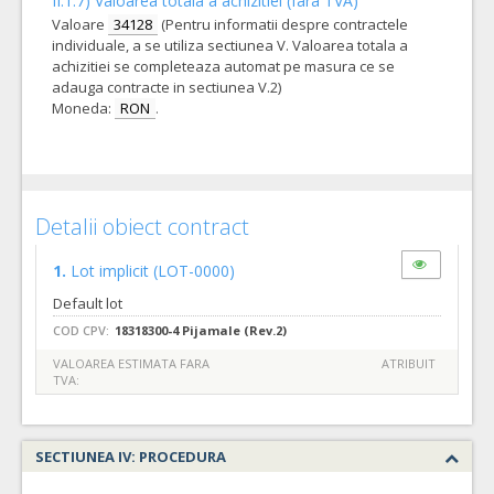
II.1.7) Valoarea totala a achizitiei (fara TVA)
Valoare
34128
(Pentru informatii despre contractele
individuale, a se utiliza sectiunea V. Valoarea totala a
achizitiei se completeaza automat pe masura ce se
adauga contracte in sectiunea V.2)
Moneda:
RON
.
Detalii obiect contract
1.
Lot implicit
(LOT-0000)
Default lot
COD CPV:
18318300-4 Pijamale (Rev.2)
VALOAREA ESTIMATA FARA
ATRIBUIT
TVA:
SECTIUNEA IV: PROCEDURA