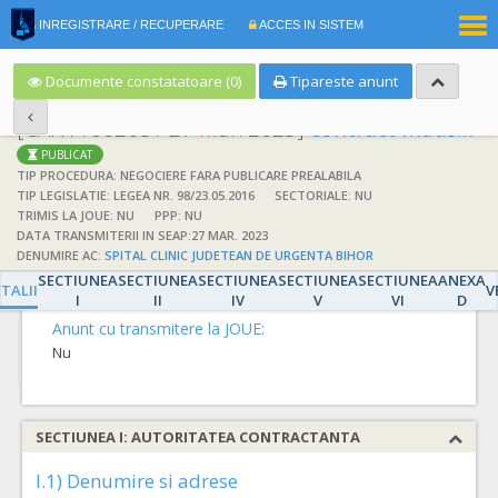
|
INREGISTRARE / RECUPERARE
ACCES IN SISTEM
RO
EN
Documente constatatoare (0)
Tipareste anunt
[CAN1100268 / 27 mar. 2023]
contract mat.sanitare
PUBLICAT
TIP PROCEDURA: NEGOCIERE FARA PUBLICARE PREALABILA
TIP LEGISLATIE: LEGEA NR. 98/23.05.2016
SECTORIALE: NU
TRIMIS LA JOUE: NU
PPP: NU
DATA TRANSMITERII IN SEAP:27 MAR. 2023
DETALII
DENUMIRE AC:
SPITAL CLINIC JUDETEAN DE URGENTA BIHOR
SECTIUNEA
SECTIUNEA
SECTIUNEA
SECTIUNEA
SECTIUNEA
ANEXA
Detalii
TALII
V
I
II
IV
V
VI
D
Anunt cu transmitere la JOUE:
Nu
SECTIUNEA I: AUTORITATEA CONTRACTANTA
I.1) Denumire si adrese