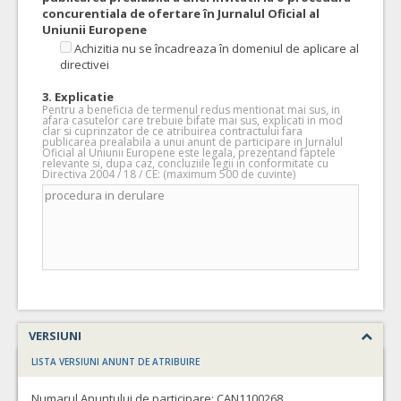
concurentiala de ofertare în Jurnalul Oficial al
Uniunii Europene
Achizitia nu se încadreaza în domeniul de aplicare al
directivei
3. Explicatie
Pentru a beneficia de termenul redus mentionat mai sus, in
afara casutelor care trebuie bifate mai sus, explicati in mod
clar si cuprinzator de ce atribuirea contractului fara
publicarea prealabila a unui anunt de participare in Jurnalul
Oficial al Uniunii Europene este legala, prezentand faptele
relevante si, dupa caz, concluziile legii in conformitate cu
Directiva 2004 / 18 / CE: (maximum 500 de cuvinte)
VERSIUNI
LISTA VERSIUNI ANUNT DE ATRIBUIRE
Numarul Anuntului de participare:
CAN1100268