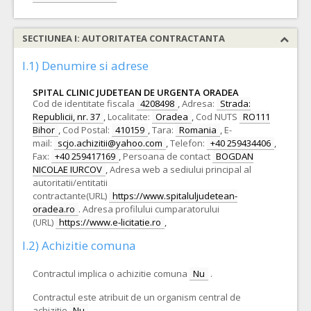
SECTIUNEA I: AUTORITATEA CONTRACTANTA
I.1) Denumire si adrese
SPITAL CLINIC JUDETEAN DE URGENTA ORADEA
Cod de identitate fiscala
4208498
,
Adresa:
Strada:
Republicii, nr. 37
,
Localitate:
Oradea
,
Cod NUTS
RO111
Bihor
,
Cod Postal:
410159
,
Tara:
Romania
,
E-
mail:
scjo.achizitii@yahoo.com
,
Telefon:
+40 259434406
,
Fax:
+40 259417169
,
Persoana de contact
BOGDAN
NICOLAE IURCOV
,
Adresa web a sediului principal al
autoritatii/entitatii
contractante(URL)
https://www.spitaluljudetean-
oradea.ro
.
Adresa profilului cumparatorului
(URL)
https://www.e-licitatie.ro
,
I.2) Achizitie comuna
Contractul implica o achizitie comuna
Nu
.
Contractul este atribuit de un organism central de
achizitie
Nu
.