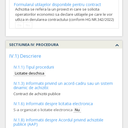
Formularul utilajelor disponibile pentru contract
Achizitia se refera la un proiect in care se solicita
operatorilor economici sa declare utilajele pe care le vor
utliza in derularea contractului (conform HG NR.342/2022)
Da
Nu
SECTIUNEA IV: PROCEDURA
IV.1) Descriere
IV.1.1) Tipul procedurii
Licitatie deschisa
IV.1.3) Informatii privind un acord-cadru sau un sistem
dinamic de achizitii:
Contract de achizitii publice
IV.1.6) Informatii despre licitatia electronica
S-a organizat o licitatie electronica
Nu
IV.1.8) Informatii despre Acordul privind achizitiile
publice (AAP)