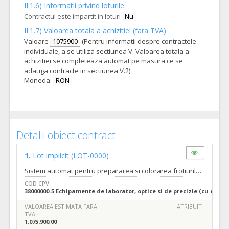
II.1.6) Informatii privind loturile:
Contractul este impartit in loturi
Nu
II.1.7) Valoarea totala a achizitiei (fara TVA)
Valoare
1075900
(Pentru informatii despre contractele
individuale, a se utiliza sectiunea V. Valoarea totala a
achizitiei se completeaza automat pe masura ce se
adauga contracte in sectiunea V.2)
Moneda:
RON
.
Detalii obiect contract
1.
Lot implicit
(LOT-0000)
Sistem automat pentru prepararea si colorarea frotiurilor sanguine si sistem automat pentru morfologia digitala – 1 bucata conform specificatiilor din caietul de sarcini. Numar zile pana la care se pot solicita clarificari inainte de data limita de depunere a ofertelor/candidaturilor- 20 zile. Cerintele tehnice si specifice sunt detaliate in caietul de sarcini. Data limita de transmitere a raspunsului la solicitarile de clarificari de catre autoritatea contractanta: cu 11 zile inainte de data limita de depunere a ofertelor specificata in invitatia de participare.(Conform art.160 alin.2 si art.161 din Legea 98/2016 modificate prin OUG 107/2017).
COD CPV:
38000000-5 Echipamente de laborator, optice si de precizie (cu except
VALOAREA ESTIMATA FARA
ATRIBUIT
TVA:
1.075.900,00