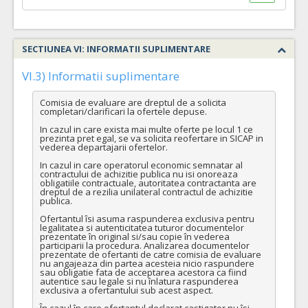
SECTIUNEA VI: INFORMATII SUPLIMENTARE
VI.3) Informatii suplimentare
Comisia de evaluare are dreptul de a solicita 
completari/clarificari la ofertele depuse.

In cazul in care exista mai multe oferte pe locul 1 ce 
prezinta pret egal, se va solicita reofertare in SICAP in 
vederea departajarii ofertelor.

In cazul in care operatorul economic semnatar al 
contractului de achizitie publica nu isi onoreaza 
obligatiile contractuale, autoritatea contractanta are 
dreptul de a rezilia unilateral contractul de achizitie 
publica.

Ofertantul îsi asuma raspunderea exclusiva pentru 
legalitatea si autenticitatea tuturor documentelor 
prezentate în original si/sau copie în vederea 
participarii la procedura. Analizarea documentelor 
prezentate de ofertanti de catre comisia de evaluare 
nu angajeaza din partea acesteia nicio raspundere 
sau obligatie fata de acceptarea acestora ca fiind 
autentice sau legale si nu înlatura raspunderea 
exclusiva a ofertantului sub acest aspect.

În cazul în care ofertantul declarat castigator nu îsi 