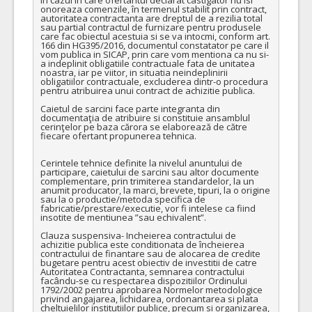
onoreaza comenzile, în termenul stabilit prin contract, 
autoritatea contractanta are dreptul de a rezilia total 
sau partial contractul de furnizare pentru produsele 
care fac obiectul acestuia si se va intocmi, conform art. 
166 din HG395/2016, documentul constatator pe care il 
vom publica in SICAP, prin care vom mentiona ca nu si-
a indeplinit obligatiile contractuale fata de unitatea 
noastra, iar pe viitor, in situatia neindeplinirii 
obligatiilor contractuale, excluderea dintr-o procedura 
pentru atribuirea unui contract de achizitie publica.

Caietul de sarcini face parte integranta din 
documentaţia de atribuire si constituie ansamblul 
cerinţelor pe baza cărora se elaborează de către 
fiecare ofertant propunerea tehnica.

Cerintele tehnice definite la nivelul anuntului de 
participare, caietului de sarcini sau altor documente 
complementare, prin trimiterea standardelor, la un 
anumit producator, la marci, brevete, tipuri, la o origine 
sau la o productie/metoda specifica de 
fabricatie/prestare/executie, vor fi intelese ca fiind 
insotite de mentiunea ”sau echivalent”.

Clauza suspensiva- Incheierea contractului de 
achizitie publica este conditionata de încheierea 
contractului de finantare sau de alocarea de credite 
bugetare pentru acest obiectiv de investitii de catre 
Autoritatea Contractanta, semnarea contractului 
facându-se cu respectarea dispozitiilor Ordinului 
1792/2002 pentru aprobarea Normelor metodologice 
privind angajarea, lichidarea, ordonantarea si plata 
cheltuielilor institutiilor publice, precum si organizarea, 