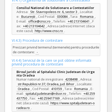
VI.4.1) Organismul de solutionare a contestatiilor
Consiliul National de Solutionare a Contestatiilor
Adresa:
Str. Stavropoleos nr. 6, sector 3
,
Localitat
e:
București
,
Cod Postal:
030084
,
Tara:
Romania
,
E-mail:
office@cnsc.ro
,
Telefon:
+40 213104641
,
F
ax:
+40 213104642
,
Adresa (adrese) Internet: (daca
este cazul)
http://www.cnsc.ro
.
VI.4.3) Procedura de contestare
Precizari privind termenul (termenele) pentru procedurile
de contestare:
-
VI.4.4) Serviciul de la care se pot obtine informatii
privind procedura de contestare
Biroul juridc al Spitalului Clinic Judetean de Urge
nta Oradea
Numar national de inregistrare
4208498
,
Adresa:
str.Republicii nr.37, Oradea, jud. Bihor
,
Localitate:
Oradea
,
Cod Postal:
410159
,
Tara:
Romania
,
E-
mail:
spitalul.judetean@rdsor.ro
,
Telefon:
+40 259
437750
,
Fax:
+40 259417169
,
Adresa (adrese) Inter
net: (daca este cazul)
https://www.spitaljudetean-o
radea.ro
.