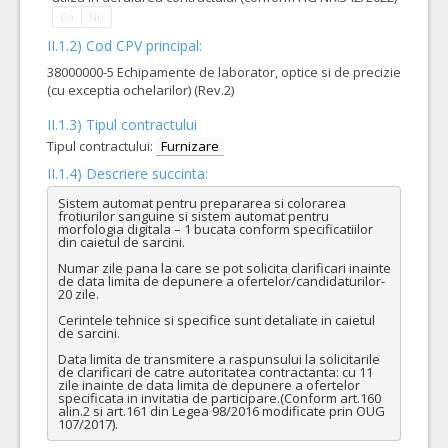
Da
Nu
II.1.2) Cod CPV principal:
38000000-5 Echipamente de laborator, optice si de precizie
(cu exceptia ochelarilor) (Rev.2)
II.1.3) Tipul contractului
Tipul contractului:
Furnizare
II.1.4) Descriere succinta:
Sistem automat pentru prepararea si colorarea 
frotiurilor sanguine si sistem automat pentru 
morfologia digitala – 1 bucata conform specificatiilor 
din caietul de sarcini. 

Numar zile pana la care se pot solicita clarificari inainte 
de data limita de depunere a ofertelor/candidaturilor- 
20 zile.

Cerintele tehnice si specifice sunt detaliate in caietul 
de sarcini.

Data limita de transmitere a raspunsului la solicitarile 
de clarificari de catre autoritatea contractanta: cu 11 
zile inainte de data limita de depunere a ofertelor 
specificata in invitatia de participare.(Conform art.160 
alin.2 si art.161 din Legea 98/2016 modificate prin OUG 
107/2017).