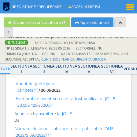
|
INREGISTRARE / RECUPERARE
ACCES IN SISTEM
RO
EN
Documente constatatoare (1)
Tipareste anunt
Achizitie atribuita prin anunt de atribuire la anunt de participare
TIP PROCEDURA: LICITATIE DESCHISA
PUBLICAT
TIP LEGISLATIE: LEGEA NR. 98/23.05.2016
SECTORIALE: NU
TRIMIS LA JOUE: DA
PPP: NU
DATA TRANSMITERII IN SEAP:11 MAI 2023
DENUMIRE AC:
SPITAL CLINIC JUDETEAN DE URGENTA ORADEA
SECTIUNEA
SECTIUNEA
SECTIUNEA
SECTIUNEA
SECTIUNEA
DETALII
TALII
VERSI
I
II
IV
V
VI
Anunt de participare:
CN1044344
/
30-06-2022
Numarul de anunt sub care a fost publicat la JOUE:
2022/S 125-352607
Anunt cu transmitere la JOUE:
Da
Numarul de anunt sub care a fost publicat la JOUE:
2023/S 092-282211