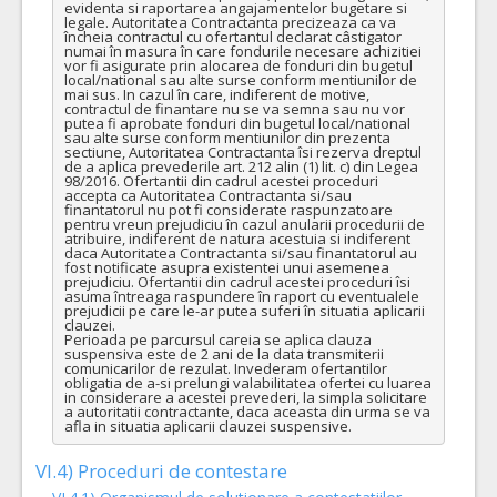
evidenta si raportarea angajamentelor bugetare si 
legale. Autoritatea Contractanta precizeaza ca va 
încheia contractul cu ofertantul declarat câstigator 
numai în masura în care fondurile necesare achizitiei 
vor fi asigurate prin alocarea de fonduri din bugetul 
local/national sau alte surse conform mentiunilor de 
mai sus. In cazul în care, indiferent de motive, 
contractul de finantare nu se va semna sau nu vor 
putea fi aprobate fonduri din bugetul local/national 
sau alte surse conform mentiunilor din prezenta 
sectiune, Autoritatea Contractanta îsi rezerva dreptul 
de a aplica prevederile art. 212 alin (1) lit. c) din Legea 
98/2016. Ofertantii din cadrul acestei proceduri 
accepta ca Autoritatea Contractanta si/sau 
finantatorul nu pot fi considerate raspunzatoare 
pentru vreun prejudiciu în cazul anularii procedurii de 
atribuire, indiferent de natura acestuia si indiferent 
daca Autoritatea Contractanta si/sau finantatorul au 
fost notificate asupra existentei unui asemenea 
prejudiciu. Ofertantii din cadrul acestei proceduri îsi 
asuma întreaga raspundere în raport cu eventualele 
prejudicii pe care le-ar putea suferi în situatia aplicarii 
clauzei.

Perioada pe parcursul careia se aplica clauza 
suspensiva este de 2 ani de la data transmiterii 
comunicarilor de rezulat. Invederam ofertantilor 
obligatia de a-si prelungi valabilitatea ofertei cu luarea 
in considerare a acestei prevederi, la simpla solicitare 
a autoritatii contractante, daca aceasta din urma se va 
afla in situatia aplicarii clauzei suspensive.
VI.4) Proceduri de contestare