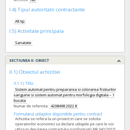
I.4) Tipul autoritatii contractante
Alt tip
I.5) Activitate principala
Sanatate
SECTIUNEA II: OBIECT
II.1) Obiectul achizitiei
II.1.1) Titlu:
Sistem automat pentru prepararea si colorarea frotiurilor
sanguine si sistem automat pentru morfologia digitala – 1
bucata
Numar de referinta:
4208498 2022 8
Formularul utilajelor disponibile pentru contract
Achizitia se refera la un proiect in care se solicita
operatorilor economici sa declare utilajele pe care le vor
utliza in derularea contractului (conform HG NR.342/2022)