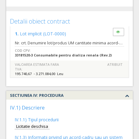
Detalii obiect contract
1.
Lot implicit
(LOT-0000)
Nr. crt. Denumire lot/produs UM cantitate minima acord-cadru estimata pe 48 luni cantitate maxima acord-cadru estimata pe 48 luni 1 Set terapii continue de supleere renala pentru hemofiltrare/hemodiafiltrare Buc 30 480 2 Set terapii continue de supleere renala pentru procedurile de purificare a sangelui in starile septice Buc 15 250 3 Set plasmafereza Buc 10 240 4 Kit support hepatic Buc 2 50 5 Cartus absorbant pentru hemoperfuzie Buc 1 40 6 Filtru destinat epurarii eficiente si directe a lanturilor proteice usoare libere Buc 1 50 7 Solutie predilutie pentru anticoagulare cu CITRAT Pungi 300 2000 8 Solutie dializant pentru terapie cu CITRAT Pungi 200 1500 9 Punga filtrat Buc 120 1500 10 Linie de Calciu pentru infuzarea directa a calciului la pacient Buc 40 200 11 Kit cateter dializa dublu-lumen Buc 1 200 12 Plasture pentru hemostaza locala dupa extragerea cateterelor Buc 1 600
COD CPV:
33181520-3 Consumabile pentru dializa renala (Rev.2)
VALOAREA ESTIMATA FARA
ATRIBUIT
TVA:
195.740,67 - 3.271.084,00 Leu
SECTIUNEA IV: PROCEDURA
IV.1) Descriere
IV.1.1) Tipul procedurii
Licitatie deschisa
IV.1.3) Informatii privind un acord-cadru sau un sistem