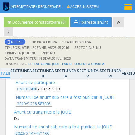
|
INREGISTRARE / RECUPERARE
ACCES IN SISTEM
RO
EN
Documente constatatoare (0)
Tipareste anunt
Achizitie atribuita prin anunt de atribuire la anunt de participare
TIP PROCEDURA: LICITATIE DESCHISA
RETRAS
TIP LEGISLATIE: LEGEA NR. 98/23.05.2016
SECTORIALE: NU
TRIMIS LA JOUE: NU
PPP: NU
DATA TRANSMITERII IN SEAP:30 IUL. 2023
DENUMIRE AC:
SPITAL CLINIC JUDETEAN DE URGENTA ORADEA
DETALII
SECTIUNEA
SECTIUNEA
SECTIUNEA
SECTIUNEA
SECTIUNEA
TALII
VERSI
I
II
IV
V
VI
Anunt de participare:
CN1017480
/
10-12-2019
Numarul de anunt sub care a fost publicat la JOUE:
2019/S 238-583095
Anunt cu transmitere la JOUE:
Da
Numarul de anunt sub care a fost publicat la JOUE:
2023/S 147-471166