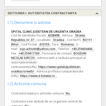
SECTIUNEA I: AUTORITATEA CONTRACTANTA
I.1) Denumire si adrese
SPITAL CLINIC JUDETEAN DE URGENTA ORADEA
Cod de identitate fiscala
4208498
,
Adresa:
Strada:
Republicii, nr. 37
,
Localitate:
Oradea
,
Cod NUTS
RO111
Bihor
,
Cod Postal:
410159
,
Tara:
Romania
,
E-
mail:
scjo.achizitii@yahoo.com
,
Telefon:
+40 259434406
,
Fax:
+40 259417169
,
Persoana de contact
BOGDAN
NICOLAE IURCOV
,
Adresa web a sediului principal al
autoritatii/entitatii
contractante(URL)
https://www.spitaluljudetean-
oradea.ro/web/
.
Adresa profilului cumparatorului
(URL)
https://www.e-licitatie.ro
,
I.2) Achizitie comuna
Contractul implica o achizitie comuna
Nu
.
Contractul este atribuit de un organism central de
achizitie
Nu
.