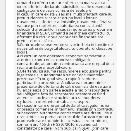
urmand ca oferta care are oferta cea mai scazuta 
dintre ofertele declarate admisibile, sa fie desemnata 
castigatoare de catre comisia de evaluare.

În cazul în care există 2 sau mai multi ofertanti care au 
preturi identice si care ar ocupa locul 1 într-un 
clasament al ofertelor admisibile, clasamentul final se 
va face prin reofertare, autoritatea contractantă 
solicitând ofertantilor în cauză reofertarea propunerii 
financiare în SEAP, urmând a se încheia contractul cu 
ofertantul a cărui noua propunere financiară are 
pretul cel mai scăzut.

3.Contractele subsecvente se vor încheia in functie de 
necesitati si de bugetul alocat, cu operatorul clasat pe 
locul I. 

4.In cazul in care operatorii economici semnatari ai 
acordului-cadru nu isi onoreaza obligatiile 
contractuale, autoritatea contractanta are dreptul de a 
rezilia unilateral acordul-cadru.

5.Ofertantul îsi asuma raspunderea exclusiva pentru 
legalitatea si autenticitatea tuturor documentelor 
prezentate în original si/sau copie în vederea 
participarii la procedura. Analizarea documentelor 
prezentate de ofertanti de catre comisia de evaluare 
nu angajeaza din partea acesteia nici o raspundere 
sau obligatie fata de acceptarea acestora ca fiind 
autentice sau legale si nu înlatura raspunderea 
exclusiva a ofertantului sub acest aspect.

6.În cazul în care ofertantul declarat castigator nu îsi 
onoreaza comenzile, în termenul stabilit prin contractul 
subsecvent, autoritatea contractanta are dreptul de a 
rezilia total sau partial contractul de furnizare pentru 
produsele care fac obiectul acestuia si vom intocmi, 
conform art. 166 din HG395/2016, documentul 
constatator pe care il vom publica in SEAP, prin care 