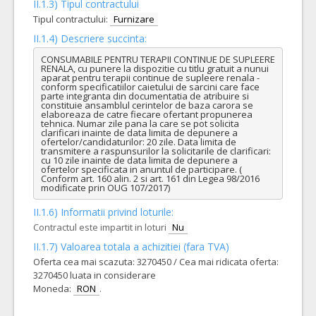
II.1.3) Tipul contractului
Tipul contractului:
Furnizare
II.1.4) Descriere succinta:
CONSUMABILE PENTRU TERAPII CONTINUE DE SUPLEERE 
RENALA, cu punere la dispozitie cu titlu gratuit a nunui 
aparat pentru terapii continue de supleere renala - 
conform specificatiilor caietului de sarcini care face 
parte integranta din documentatia de atribuire si 
constituie ansamblul cerintelor de baza carora se 
elaboreaza de catre fiecare ofertant propunerea 
tehnica. Numar zile pana la care se pot solicita 
clarificari inainte de data limita de depunere a 
ofertelor/candidaturilor: 20 zile. Data limita de 
transmitere a raspunsurilor la solicitarile de clarificari: 
cu 10 zile inainte de data limita de depunere a 
ofertelor specificata in anuntul de participare. ( 
Conform art. 160 alin. 2 si art. 161 din Legea 98/2016 
modificate prin OUG 107/2017)
II.1.6) Informatii privind loturile:
Contractul este impartit in loturi
Nu
II.1.7) Valoarea totala a achizitiei (fara TVA)
Oferta cea mai scazuta: 3270450 / Cea mai ridicata oferta:
3270450 luata in considerare
Moneda:
RON
.