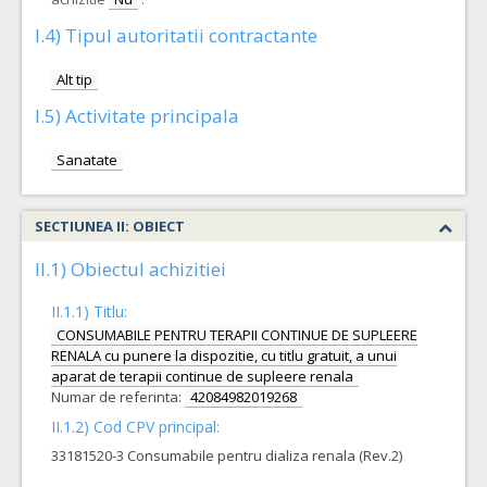
I.4) Tipul autoritatii contractante
Alt tip
I.5) Activitate principala
Sanatate
SECTIUNEA II: OBIECT
II.1) Obiectul achizitiei
II.1.1) Titlu:
CONSUMABILE PENTRU TERAPII CONTINUE DE SUPLEERE
RENALA cu punere la dispozitie, cu titlu gratuit, a unui
aparat de terapii continue de supleere renala
Numar de referinta:
42084982019268
II.1.2) Cod CPV principal:
33181520-3 Consumabile pentru dializa renala (Rev.2)