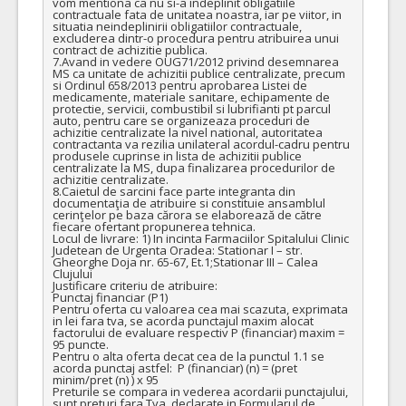
vom mentiona ca nu si-a indeplinit obligatiile 
contractuale fata de unitatea noastra, iar pe viitor, in 
situatia neindeplinirii obligatiilor contractuale, 
excluderea dintr-o procedura pentru atribuirea unui 
contract de achizitie publica.

7.Avand in vedere OUG71/2012 privind desemnarea 
MS ca unitate de achizitii publice centralizate, precum 
si Ordinul 658/2013 pentru aprobarea Listei de 
medicamente, materiale sanitare, echipamente de 
protectie, servicii, combustibil si lubrifianti pt parcul 
auto, pentru care se organizeaza proceduri de 
achizitie centralizate la nivel national, autoritatea 
contractanta va rezilia unilateral acordul-cadru pentru 
produsele cuprinse in lista de achizitii publice 
centralizate la MS, dupa finalizarea procedurilor de 
achizitie centralizate.

8.Caietul de sarcini face parte integranta din 
documentaţia de atribuire si constituie ansamblul 
cerinţelor pe baza cărora se elaborează de către 
fiecare ofertant propunerea tehnica.

Locul de livrare: 1) In incinta Farmaciilor Spitalului Clinic 
Judetean de Urgenta Oradea: Stationar I – str. 
Gheorghe Doja nr. 65-67, Et.1;Stationar III – Calea 
Clujului

Justificare criteriu de atribuire:

Punctaj financiar (P1)

Pentru oferta cu valoarea cea mai scazuta, exprimata 
in lei fara tva, se acorda punctajul maxim alocat 
factorului de evaluare respectiv P (financiar) maxim = 
95 puncte.

Pentru o alta oferta decat cea de la punctul 1.1 se 
acorda punctaj astfel:  P (financiar) (n) = (pret 
minim/pret (n) ) x 95

Preturile se compara in vederea acordarii punctajului, 
sunt preturi fara Tva, declarate in Formularul de 