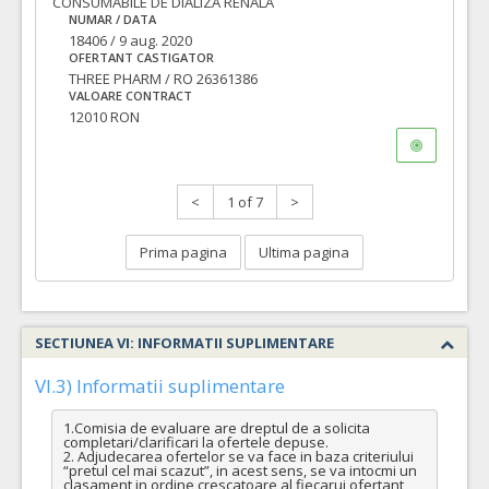
CONSUMABILE DE DIALIZA RENALA
NUMAR / DATA
18406 / 9 aug. 2020
OFERTANT CASTIGATOR
THREE PHARM / RO 26361386
VALOARE CONTRACT
12010 RON
<
1 of 7
>
Prima pagina
Ultima pagina
SECTIUNEA VI: INFORMATII SUPLIMENTARE
VI.3) Informatii suplimentare
1.Comisia de evaluare are dreptul de a solicita 
completari/clarificari la ofertele depuse.

2. Adjudecarea ofertelor se va face in baza criteriului 
“pretul cel mai scazut”, in acest sens, se va intocmi un 
clasament in ordine crescatoare al fiecarui ofertant, 