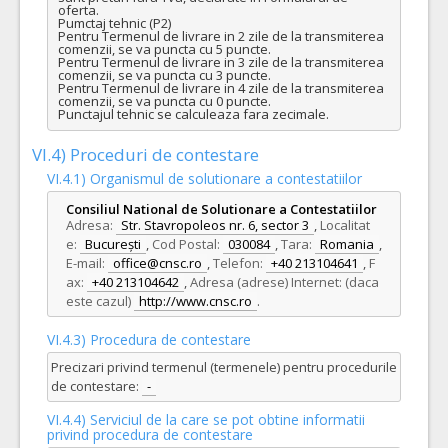
oferta. 

Pumctaj tehnic (P2)

Pentru Termenul de livrare in 2 zile de la transmiterea 
comenzii, se va puncta cu 5 puncte.

Pentru Termenul de livrare in 3 zile de la transmiterea 
comenzii, se va puncta cu 3 puncte.

Pentru Termenul de livrare in 4 zile de la transmiterea 
comenzii, se va puncta cu 0 puncte.

Punctajul tehnic se calculeaza fara zecimale.
VI.4) Proceduri de contestare
VI.4.1) Organismul de solutionare a contestatiilor
Consiliul National de Solutionare a Contestatiilor
Adresa:
Str. Stavropoleos nr. 6, sector 3
,
Localitat
e:
București
,
Cod Postal:
030084
,
Tara:
Romania
,
E-mail:
office@cnsc.ro
,
Telefon:
+40 213104641
,
F
ax:
+40 213104642
,
Adresa (adrese) Internet: (daca
este cazul)
http://www.cnsc.ro
.
VI.4.3) Procedura de contestare
Precizari privind termenul (termenele) pentru procedurile
de contestare:
-
VI.4.4) Serviciul de la care se pot obtine informatii
privind procedura de contestare