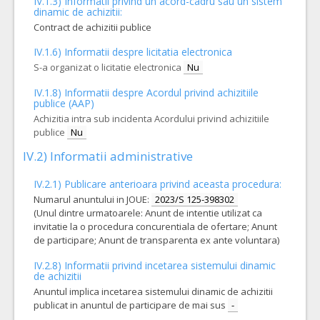
IV.1.3) Informatii privind un acord-cadru sau un sistem
dinamic de achizitii:
Contract de achizitii publice
IV.1.6) Informatii despre licitatia electronica
S-a organizat o licitatie electronica
Nu
IV.1.8) Informatii despre Acordul privind achizitiile
publice (AAP)
Achizitia intra sub incidenta Acordului privind achizitiile
publice
Nu
IV.2) Informatii administrative
IV.2.1) Publicare anterioara privind aceasta procedura:
Numarul anuntului in JOUE:
2023/S 125-398302
(Unul dintre urmatoarele: Anunt de intentie utilizat ca
invitatie la o procedura concurentiala de ofertare; Anunt
de participare; Anunt de transparenta ex ante voluntara)
IV.2.8) Informatii privind incetarea sistemului dinamic
de achizitii
Anuntul implica incetarea sistemului dinamic de achizitii
publicat in anuntul de participare de mai sus
-