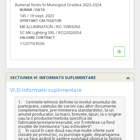
Iluminat festiv în Municipiul Oradea 2023-2024
NUMAR / DATA
145 / 19 sept. 2023
OFERTANT CASTIGATOR
MK ILLUMINATION / RO 15856363
SC MK Lighting SRL / RO22026354
VALOARE CONTRACT
1120710 RON
SECTIUNEA VI: INFORMATII SUPLIMENTARE
VI.3) Informatii suplimentare
1.	Cerintele tehnice definite la nivelul anuntului de 
participare, caietului de sarcini sau altor documente 
complementare, prin trimiterea standardelor, la un 
anumit producator, la marci, brevete, tipuri, la o origine 
sau la o productie/metoda specifica de 
fabricatie/prestare/executie, vor fi intelese ca fiind 
insotite de mentiunea ”sau echivalent”.

2.	În cazul în care două sau mai multe oferte sunt 
clasate pe primul loc, cu punctaje egale, departajarea 
se va face având în vedere punctajul obţinut la factorii 