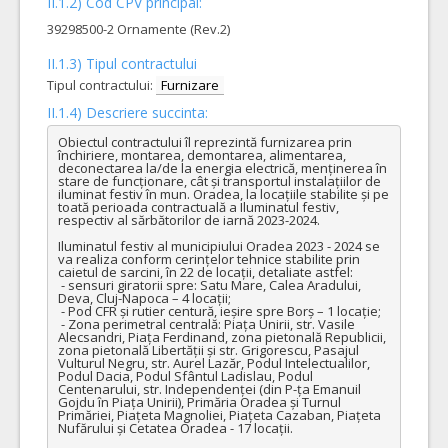
II.1.2) Cod CPV principal:
39298500-2 Ornamente (Rev.2)
II.1.3) Tipul contractului
Tipul contractului:
Furnizare
II.1.4) Descriere succinta:
Obiectul contractului îl reprezintă furnizarea prin 
închiriere, montarea, demontarea, alimentarea, 
deconectarea la/de la energia electrică, menținerea în 
stare de funcționare, cât și transportul instalațiilor de 
iluminat festiv în mun. Oradea, la locațiile stabilite și pe 
toată perioada contractuală a Iluminatul festiv, 
respectiv al sărbătorilor de iarnă 2023-2024. 

Iluminatul festiv al municipiului Oradea 2023 - 2024 se 
va realiza conform cerințelor tehnice stabilite prin 
caietul de sarcini, în 22 de locații, detaliate astfel:

 - sensuri giratorii spre: Satu Mare, Calea Aradului, 
Deva, Cluj-Napoca – 4 locații;

 - Pod CFR și rutier centură, ieșire spre Borș – 1 locație;

 - Zona perimetral centrală: Piața Unirii, str. Vasile 
Alecsandri, Piața Ferdinand, zona pietonală Republicii, 
zona pietonală Libertății și str. Grigorescu, Pasajul 
Vulturul Negru, str. Aurel Lazăr, Podul Intelectualilor, 
Podul Dacia, Podul Sfântul Ladislau, Podul 
Centenarului, str. Independenței (din P-ța Emanuil 
Gojdu în Piața Unirii), Primăria Oradea și Turnul 
Primăriei, Piațeta Magnoliei, Piațeta Cazaban, Piațeta 
Nufărului și Cetatea Oradea - 17 locații. 
