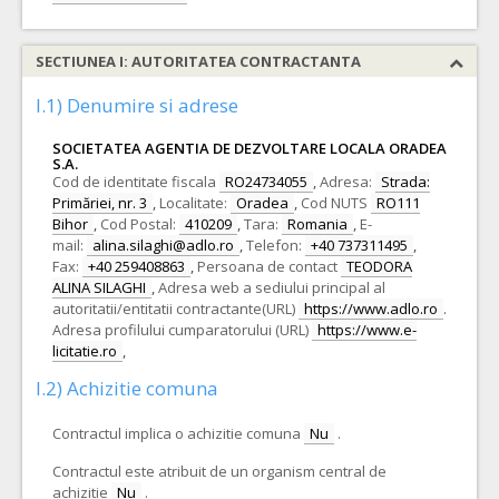
SECTIUNEA I: AUTORITATEA CONTRACTANTA
I.1) Denumire si adrese
SOCIETATEA AGENTIA DE DEZVOLTARE LOCALA ORADEA
S.A.
Cod de identitate fiscala
RO24734055
,
Adresa:
Strada:
Primăriei, nr. 3
,
Localitate:
Oradea
,
Cod NUTS
RO111
Bihor
,
Cod Postal:
410209
,
Tara:
Romania
,
E-
mail:
alina.silaghi@adlo.ro
,
Telefon:
+40 737311495
,
Fax:
+40 259408863
,
Persoana de contact
TEODORA
ALINA SILAGHI
,
Adresa web a sediului principal al
autoritatii/entitatii contractante(URL)
https://www.adlo.ro
.
Adresa profilului cumparatorului (URL)
https://www.e-
licitatie.ro
,
I.2) Achizitie comuna
Contractul implica o achizitie comuna
Nu
.
Contractul este atribuit de un organism central de
achizitie
Nu
.