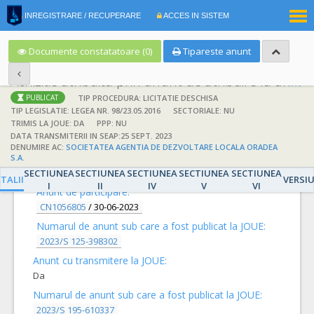
|
INREGISTRARE / RECUPERARE
ACCES IN SISTEM
RO
EN
Documente constatatoare (0)
Tipareste anunt
Achizitie atribuita prin anunt de atribuire la anunt de participare
TIP PROCEDURA: LICITATIE DESCHISA
PUBLICAT
TIP LEGISLATIE: LEGEA NR. 98/23.05.2016
SECTORIALE: NU
TRIMIS LA JOUE: DA
PPP: NU
DATA TRANSMITERII IN SEAP:25 SEPT. 2023
DENUMIRE AC:
SOCIETATEA AGENTIA DE DEZVOLTARE LOCALA ORADEA
DETALII
S.A.
SECTIUNEA
SECTIUNEA
SECTIUNEA
SECTIUNEA
SECTIUNEA
TALII
VERSI
I
II
IV
V
VI
Anunt de participare:
CN1056805
/
30-06-2023
Numarul de anunt sub care a fost publicat la JOUE:
2023/S 125-398302
Anunt cu transmitere la JOUE:
Da
Numarul de anunt sub care a fost publicat la JOUE:
2023/S 195-610337