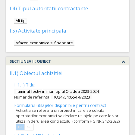
I.4) Tipul autoritatii contractante
Alt tip
I.5) Activitate principala
Afaceri economice si financiare
SECTIUNEA II: OBIECT
II.1) Obiectul achizitiei
II.1.1) Titlu:
Iluminat festiv în municipiul Oradea 2023-2024
Numar de referinta:
RO24734055-F4/2023
Formularul utilajelor disponibile pentru contract
Achizitia se refera la un proiect in care se solicita
operatorilor economici sa declare utilajele pe care le vor
utliza in derularea contractului (conform HG NR.342/2022)
Da
Nu