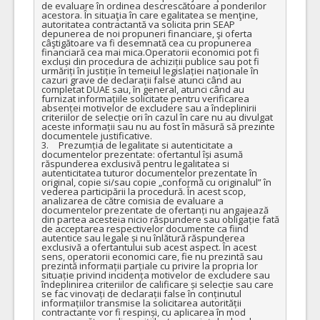
de evaluare în ordinea descrescătoare a ponderilor 
acestora. În situaţia în care egalitatea se menţine, 
autoritatea contractantă va solicita prin SEAP 
depunerea de noi propuneri financiare, şi oferta 
câştigătoare va fi desemnată cea cu propunerea 
financiară cea mai mica.Operatorii economici pot fi 
excluși din procedura de achiziții publice sau pot fi 
urmăriți în justiție în temeiul legislației naționale în 
cazuri grave de declarații false atunci când au 
completat DUAE sau, în general, atunci când au 
furnizat informațiile solicitate pentru verificarea 
absenței motivelor de excludere sau a îndeplinirii 
criteriilor de selecție ori în cazul în care nu au divulgat 
aceste informații sau nu au fost în măsură să prezinte 
documentele justificative.

3.	Prezumția de legalitate si autenticitate a 
documentelor prezentate: ofertantul își asumă 
răspunderea exclusivă pentru legalitatea si 
autenticitatea tuturor documentelor prezentate în 
original, copie si/sau copie „conformă cu originalul” în 
vederea participării la procedură. În acest scop, 
analizarea de către comisia de evaluare a 
documentelor prezentate de ofertanți nu angajează 
din partea acesteia nicio răspundere sau obligație fată 
de acceptarea respectivelor documente ca fiind 
autentice sau legale și nu înlătură răspunderea 
exclusivă a ofertantului sub acest aspect. În acest 
sens, operatorii economici care, fie nu prezintă sau 
prezintă informații parțiale cu privire la propria lor 
situație privind incidența motivelor de excludere sau 
îndeplinirea criteriilor de calificare și selecție sau care 
se fac vinovați de declarații false în conținutul 
informațiilor transmise la solicitarea autorității 
contractante vor fi respinși, cu aplicarea în mod 