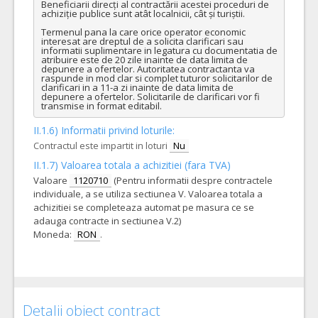
Beneficiarii direcți al contractării acestei proceduri de 
achiziție publice sunt atât localnicii, cât și turiștii. 

Termenul pana la care orice operator economic 
interesat are dreptul de a solicita clarificari sau 
informatii suplimentare in legatura cu documentatia de 
atribuire este de 20 zile inainte de data limita de 
depunere a ofertelor. Autoritatea contractanta va 
raspunde in mod clar si complet tuturor solicitarilor de 
clarificari in a 11-a zi inainte de data limita de 
depunere a ofertelor. Solicitarile de clarificari vor fi 
transmise in format editabil.
II.1.6) Informatii privind loturile:
Contractul este impartit in loturi
Nu
II.1.7) Valoarea totala a achizitiei (fara TVA)
Valoare
1120710
(Pentru informatii despre contractele
individuale, a se utiliza sectiunea V. Valoarea totala a
achizitiei se completeaza automat pe masura ce se
adauga contracte in sectiunea V.2)
Moneda:
RON
.
Detalii obiect contract