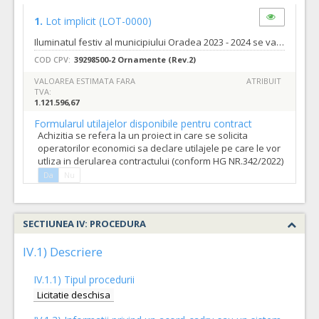
1.
Lot implicit
(LOT-0000)
Iluminatul festiv al municipiului Oradea 2023 - 2024 se va realiza conform cerințelor tehnice stabilite prin caietul de sarcini, în 22 de locații, detaliate astfel: - sensuri giratorii spre: Satu Mare, Calea Aradului, Deva, Cluj-Napoca – 4 locații; - Pod CFR și rutier centură, ieșire spre Borș – 1 locație; - Zona perimetral centrală: Piața Unirii, str. Vasile Alecsandri, Piața Ferdinand, zona pietonală Republicii, zona pietonală Libertății și str. Grigorescu, Pasajul Vulturul Negru, str. Aurel Lazăr, Podul Intelectualilor, Podul Dacia, Podul Sfântul Ladislau, Podul Centenarului, str. Independenței (din P-ța Emanuil Gojdu în Piața Unirii), Primăria Oradea și Turnul Primăriei, Piațeta Magnoliei, Piațeta Cazaban, Piațeta Nufărului și Cetatea Oradea - 17 locații. Toate produsele luminoase utilizate în iluminatul festiv vor fi instalații de exterior echipate cu sursă de lumină de tip LED, astfel încât să asigure un consum mic de energie electrică și durată mare de viață. Produsele care prezintă risc la atingere vor fi protejate prin siguranțe automate cu diferențial care vor fi corect dimensionate pentru eliminarea riscului de electrocutare. Ofertantul va prezenta propriile produse, cu respectarea specificațiilor tehnice stabilite prin caietul de sarcini. Ofertantul va prezenta în mod obligatoriu simulări cu produsele proprii ofertate în locatiile stabilite, prin caiet de sarcini. Din poze trebuie să reiasă că ofertantul a înțeles pe deplin și respectă tema pe care autoritatea contractantă dorește să o implementeze în fiecare locație pentru iluminatul festiv. Ofertanții au posibilitatea de a vizita amplasamentul, pentru a evalua pe proprie răspundere, cheltuială și risc, elementele necesare pentru pregătirea ofertei. Vizitarea amplasamentului se va face cel tarziu în a 23-a zi, (pentru a permite ofertanțiilor ce au vizitat amplasamentul/le, încadrarea în termenul stabilit pentru solicitările de clarificări/informații suplimentare) înainte de termenul limită de depunere a ofertelor pe baza unei cereri scrise, care se va transmite pe e-mail: contact@adlo.ro. Vizitarea amplasamentelor va fi concretizează prin încheierea unui proces verbal între reprezentantul desemnat al beneficiarului și posibilul ofertant. Durata de implementare a contractului este de maxim 90 de zile, de la data emiterii ordinului de începere, de către achizitor. Termenele de îndeplinire de către furnizor a activităților principale, sunt detaliate astfel: - în termen de maxim 15 zile, de la data emiterii ordinului de lucru privind montarea: va livra, monta, alimenta cu energie electrică/conecta (prin racordarea la rețeaua de iluminat public existent) și pune în funcțiune, instalațiile de iluminat festiv, în toate locațiile stabilite, cu respectarea cerințelor specificate prin caietul de sarcini. - în termen de 15 zile, de la emiterea ordinului de lucru privind demontare, furnizorul va realiza: deconectarea de la alimentarea cu energie electrică/rețeaua de iluminat public și demontarea instalațiilor de iluminat festiv, din toate locațiile stabilite în caietul de sarcini. Furnizorul se va asigura, ca în urma demontării și deconectării instalațiilor de iluminat festiv, de la rețeaua de iluminat public, toate locațiile vor reveni la starea inițială, dinaintea montării elementelor de iluminat festiv. Pe toată perioada contractuală, furnizorul va asigura buna funcționare a iluminatului festiv, în toate locațiile specificate. Montarea, cablarea, deconectarea, demontare se vor realiza cu respectarea prevederilor standardelor și normativelor din domeniul energiei electrice, a prescripțiilor ANRE și a documentelor cu caracter legislativ în vigoare.
COD CPV:
39298500-2 Ornamente (Rev.2)
VALOAREA ESTIMATA FARA
ATRIBUIT
TVA:
1.121.596,67
Formularul utilajelor disponibile pentru contract
Achizitia se refera la un proiect in care se solicita
operatorilor economici sa declare utilajele pe care le vor
utliza in derularea contractului (conform HG NR.342/2022)
Da
Nu
SECTIUNEA IV: PROCEDURA
IV.1) Descriere
IV.1.1) Tipul procedurii
Licitatie deschisa