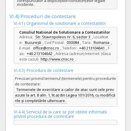
corespunzător a dispozițiilor/consecințelor legale 
incidente.
VI.4) Proceduri de contestare
VI.4.1) Organismul de solutionare a contestatiilor
Consiliul National de Solutionare a Contestatiilor
Adresa:
Str. Stavropoleos nr. 6, sector 3
,
Localitat
e:
București
,
Cod Postal:
030084
,
Tara:
Romania
,
E-mail:
office@cnsc.ro
,
Telefon:
+40 213104641
,
F
ax:
+40 213104642
,
Adresa (adrese) Internet: (daca
este cazul)
http://www.cnsc.ro
.
VI.4.3) Procedura de contestare
Precizari privind termenul (termenele) pentru procedurile
de contestare:
Termenele de exercitare a cailor de atac sunt cele prev
azute la art. 8 alin. 1, lit.a) din Legea 101/2016, cu modifică
rile și completările ulterioare.
VI.4.4) Serviciul de la care se pot obtine informatii
privind procedura de contestare