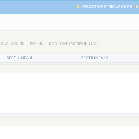
INREGISTRARE / RECUPERARE
IS LA JOUE: NU
PPP: NU
DATA TRANSMITERII IN SEAP:
SECTIUNEA II
SECTIUNEA IV