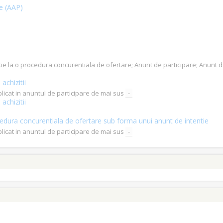
ce (AAP)
tatie la o procedura concurentiala de ofertare; Anunt de participare; Anunt
achizitii
blicat in anuntul de participare de mai sus
-
achizitii
procedura concurentiala de ofertare sub forma unui anunt de intentie
blicat in anuntul de participare de mai sus
-