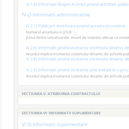
IV.1.8) Informatii despre Acordul privind achizitiile publi
IV.2) Informatii administrative
IV.2.1) Publicare anterioara privind aceasta procedura:
Numarul anuntului in JOUE:
-
(Unul dintre urmatoarele: Anunt de intentie utilizat ca invi
IV.2.8) Informatii privind incetarea sistemului dinamic de 
Anuntul implica incetarea sistemului dinamic de achizitii pu
IV.2.8) Informatii privind incetarea sistemului dinamic de 
IV.2.9) Informatii privind incetarea unei invitatii la o 
Anuntul implica incetarea sistemului dinamic de achizitii pu
SECTIUNEA V: ATRIBUIREA CONTRACTULUI
SECTIUNEA VI: INFORMATII SUPLIMENTARE
VI.3) Informatii suplimentare