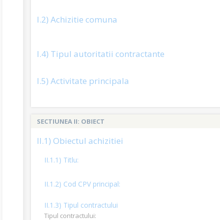
I.2) Achizitie comuna
I.4) Tipul autoritatii contractante
I.5) Activitate principala
SECTIUNEA II: OBIECT
II.1) Obiectul achizitiei
II.1.1) Titlu:
II.1.2) Cod CPV principal:
II.1.3) Tipul contractului
Tipul contractului: