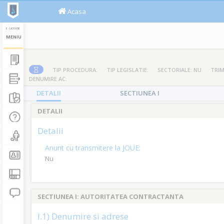
Acasa
E - LICITATIE
MENIU
TIP PROCEDURA:
TIP LEGISLATIE:
SECTORIALE: NU
TRIM
DENUMIRE AC:
DETALII
SECTIUNEA I
DETALII
Detalii
Anunt cu transmitere la JOUE:
Nu
SECTIUNEA I: AUTORITATEA CONTRACTANTA
I.1) Denumire si adrese