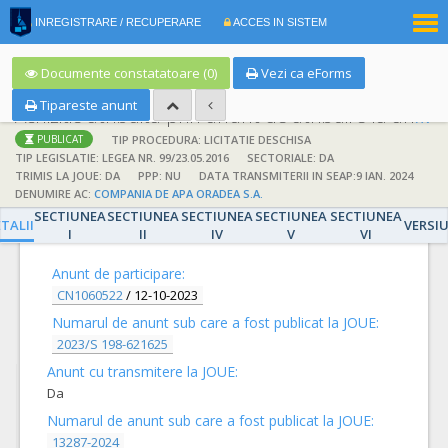
|
INREGISTRARE / RECUPERARE
ACCES IN SISTEM
RO
EN
Documente constatatoare (0)
Vezi ca eForms
Tipareste anunt
Achizitie atribuita prin anunt de atribuire la anunt de participare
TIP PROCEDURA: LICITATIE DESCHISA
PUBLICAT
TIP LEGISLATIE: LEGEA NR. 99/23.05.2016
SECTORIALE: DA
TRIMIS LA JOUE: DA
PPP: NU
DATA TRANSMITERII IN SEAP:9 IAN. 2024
DENUMIRE AC:
COMPANIA DE APA ORADEA S.A.
SECTIUNEA
SECTIUNEA
SECTIUNEA
SECTIUNEA
SECTIUNEA
DETALII
TALII
VERSI
I
II
IV
V
VI
Anunt de participare:
CN1060522
/
12-10-2023
Numarul de anunt sub care a fost publicat la JOUE:
2023/S 198-621625
Anunt cu transmitere la JOUE:
Da
Numarul de anunt sub care a fost publicat la JOUE:
13287-2024