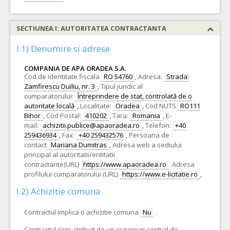
SECTIUNEA I: AUTORITATEA CONTRACTANTA
I.1) Denumire si adrese
COMPANIA DE APA ORADEA S.A.
Cod de identitate fiscala
RO 54760
,
Adresa:
Strada:
Zamfirescu Duiliu, nr. 3
,
Tipul juridic al
cumparatorului:
Întreprindere de stat, controlată de o
autoritate locală
,
Localitate:
Oradea
,
Cod NUTS
RO111
Bihor
,
Cod Postal:
410202
,
Tara:
Romania
,
E-
mail:
achizitii.publice@apaoradea.ro
,
Telefon:
+40
259436934
,
Fax:
+40 259432576
,
Persoana de
contact
Mariana Dumitras
,
Adresa web a sediului
principal al autoritatii/entitatii
contractante(URL)
https://www.apaoradea.ro
.
Adresa
profilului cumparatorului (URL)
https://www.e-licitatie.ro
,
I.2) Achizitie comuna
Contractul implica o achizitie comuna
Nu
.
Contractul este atribuit de un organism central de