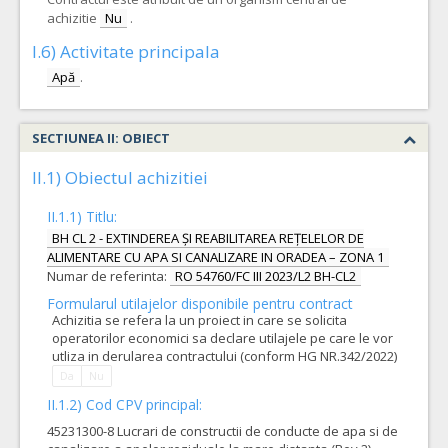
achizitie
Nu
.
I.6) Activitate principala
Apă
.
SECTIUNEA II: OBIECT
II.1) Obiectul achizitiei
II.1.1) Titlu:
BH CL 2 - EXTINDEREA ȘI REABILITAREA REȚELELOR DE
ALIMENTARE CU APA SI CANALIZARE IN ORADEA – ZONA 1
Numar de referinta:
RO 54760/FC III 2023/L2 BH-CL2
Formularul utilajelor disponibile pentru contract
Achizitia se refera la un proiect in care se solicita
operatorilor economici sa declare utilajele pe care le vor
utliza in derularea contractului (conform HG NR.342/2022)
Da
Nu
II.1.2) Cod CPV principal:
45231300-8 Lucrari de constructii de conducte de apa si de