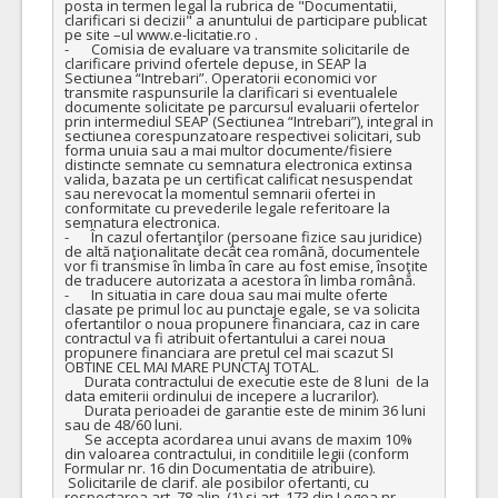
posta in termen legal la rubrica de "Documentatii, 
clarificari si decizii" a anuntului de participare publicat 
pe site –ul www.e-licitatie.ro . 

-	Comisia de evaluare va transmite solicitarile de 
clarificare privind ofertele depuse, in SEAP la 
Sectiunea “Intrebari”. Operatorii economici vor 
transmite raspunsurile la clarificari si eventualele 
documente solicitate pe parcursul evaluarii ofertelor 
prin intermediul SEAP (Sectiunea “Intrebari”), integral in 
sectiunea corespunzatoare respectivei solicitari, sub 
forma unuia sau a mai multor documente/fisiere 
distincte semnate cu semnatura electronica extinsa 
valida, bazata pe un certificat calificat nesuspendat 
sau nerevocat la momentul semnarii ofertei in 
conformitate cu prevederile legale referitoare la 
semnatura electronica.

-	În cazul ofertanţilor (persoane fizice sau juridice) 
de altă naţionalitate decât cea română, documentele 
vor fi transmise în limba în care au fost emise, însoţite 
de traducere autorizata a acestora în limba română.

-	In situatia in care doua sau mai multe oferte 
clasate pe primul loc au punctaje egale, se va solicita 
ofertantilor o noua propunere financiara, caz in care 
contractul va fi atribuit ofertantului a carei noua 
propunere financiara are pretul cel mai scazut SI 
OBTINE CEL MAI MARE PUNCTAJ TOTAL.

      Durata contractului de executie este de 8 luni  de la 
data emiterii ordinului de incepere a lucrarilor).

      Durata perioadei de garantie este de minim 36 luni 
sau de 48/60 luni.

      Se accepta acordarea unui avans de maxim 10% 
din valoarea contractului, in conditiile legii (conform 
Formular nr. 16 din Documentatia de atribuire).

 Solicitarile de clarif. ale posibilor ofertanti, cu 
respectarea art. 78 alin. (1) si art. 173 din Legea nr. 