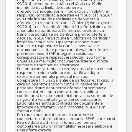
99/2016, se vor adresa pâna cel târziu cu 19 zile 
înainte de data limita de depunere a 
ofertelor/candidaturilor, in mod exclusiv in SEAP, iar 
raspunsul consolidat la acestea va fi publicat in SEAP 
cu 11 zile înainte de data limită de depunere a 
ofertelor, cu respectarea art. 172 alin. (2) din Legea nr. 
99/2016, la Listă clarificări, Notificări și Decizii din cadrul 
anuntului de participare. Comisia de evaluare va 
transmite solicitarile de clarificare privind ofertele 
depuse, in SEAP la Sectiunea “Solicitări de clarificări/
întrebări/comunicări”. Operatorii economici vor 
transmite raspunsurile la clarif. si eventualele 
documente solicitate pe parcursul evaluarii ofertelor 
prin intermediul SEAP, integral in sectiunea 
corespunzatoare respectivei solicitari, sub forma 
unuia sau a mai multor documente/fisiere distincte 
semnate cu semnatura electronica.

Entitatea contractanta isi rezerva dreptul de a nu mai 
raspunde la nici o solicitare de clarificari dupa 
expirarea termenului prevazut mai sus.

Completare III.1.6.a) Garantie de participare : In cazul in 
care un operator economic intra in insolventa, in 
perioada dintre depunerea ofertelor si semnarea 
contractului, entitatea contractanta va solicita 
confirmarea de catre emitent (banca sau societate de 
asigurari) a valabilitatii garantiei de participare.

La solicitarea entității contractante documentele 
întocmite de ofertanți, vor fi încărcate în SEAP și in 
format editabil.

Din cauza numarului limitat de caractere la 
completarea informatiilor in sectiunile SEAP, anexam si 
Fisa de date a achizitiei in format pdf pentru 
completarea tuturor informatiilor necesare elaborarii 
unei oferte corecte.