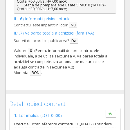
Qtotal =60,00 l/s, H=7,00 mcA;

•	Statia de pompare ape uzate SPAU10 (1A+1R) - 
Qtotal =30,00 l/s, H=7,00 mcA;
II.1.6) Informatii privind loturile:
Contractul este impartit in loturi
Nu
II.1.7) Valoarea totala a achizitiei (fara TVA)
Sunteti de acord cu publicarea?
Da
Valoare
0
(Pentru informatii despre contractele
individuale, a se utiliza sectiunea V. Valoarea totala a
achizitiei se completeaza automat pe masura ce se
adauga contracte in sectiunea V.2)
Moneda:
RON
.
Detalii obiect contract
1.
Lot implicit
(LOT-0000)
Executie lucrari aferente contractului „BH-CL-2 Extinderea și reabilitarea rețelelor de alimentare cu apa si canalizare in Oradea – Zona 1”, incluzând: - Extinderea retelei de alimentare cu apa in orașul Oradea – Zona 1 cu lungimea de L= 3.598 m, 36 hidranti subterani, 229 bransamente, 20 camine de vane; - Reabilitarea retelei de alimentare cu apa in orașul Oradea – Zona 1 cu lungimea de L= 3.011 m, 26 hidranti subterani, 186 bransamente, 21 camine de vane; - Extindere retea de canalizare in orasul Oradea – Zona 1 cu lungima totala de L= 6.683 m, 320 racorduri, 154 camine de vizitare; - Realizarea a 6 statii noi de pompare apa uzata, inclusiv conductele de refulare aferente acestora, realizate din material PEID, Dn90-315 mm si lungime totala L= 740 m, astfel: • Statia de pompare ape uzate SPAU3 (1A+1R) - Qtotal =4,00 l/s, H=3,00 mcA; • Statia de pompare ape uzate SPAU4(1A+1R) - Qtotal =4,00 l/s, H=5,00 mcA; • Statia de pompare ape uzate SPAU5 (1A+1R) - Qtotal =4,00 l/s, H=3,00 mcA; • Statia de pompare ape uzate SPAU8 (1A+1R) - Qtotal =30,00 l/s, H=3,00 mcA; • Statia de pompare ape uzate SPAU9 (1A+1R) - Qtotal =60,00 l/s, H=7,00 mcA; • Statia de pompare ape uzate SPAU10 (1A+1R) - Qtotal =30,00 l/s, H=7,00 mcA; Lucrarile includ: a) Lucrari de constructie. b) Furnizarea si montarea utilajelor si echipamentelor tehnologice. c) Testare si punere in functiune. d) Remedierea eventualelor defecte aparute in Perioada de Garantie de minim de minim 36 luni e) Instruirea personalului Beneficiarului si/sau Operatorului. Perioada de execuție a lucrărilor este de maxim 8 luni calendaristice de la data emiterii ordinului de începere a lucrărilor. Perioada de garanție a lucrărilor este de minim 36 luni, sau 48/60 luni, corespunzătoare încadrării construcţiilor în categoria de importanţă C, în sensul legii. Achiziţia contractului sectorial de lucrări contribuie la îndeplinirea obiectivelor „Proiectului Regional de Dezvoltare a Infrastructurii de apa si apă uzată din Judeţul Bihor, in perioada 2014-2020″, proiect cofinanţat din fonduri de coeziune, prin Programul Operaţional Infrastructură Mare (POIM), Axa prioritară 3 - Dezvoltarea infrastructurii de mediu în condiţii de management eficient al resurselor. Obiectivul general al contractului este asigurarea implementării corespunzătoare a «Proiectului Regional de Dezvoltare a Infrastructurii de apa si apă uzată din Judeţul Bihor, in perioada 2014-2020», contribuind la îmbunătățirea infrastructurii în sectorul de apă și canalizare din județul Bihor, în vederea îndeplinirii obligațiilor de conformitate stabilite prin Tratatul de Aderare și mai ales cu Directiva Europeana 98/83/CE referitoare la calitatea apei potabile, transpusă în legislația națională prin Legea 311/2004 și Directiva 91/271/CE transpusă în legislația națională prin Hotarârea 352/2005, referitoare la tratarea apei uzate urbane. Perioada de Garantie este de minim de minim 36 luni, sau 48/60 luni. Lucrările de execuție se vor realiza conform proiectului tehnic, anexat documentației de atribuire. Răspunsul consolidat, va fi postat astfel: - EC va răspunde doar la solicitările de clarificări adresate până în a 19–a zi inainte de termenul limita stabilit pentru depunerea ofertelor; - EC va transmite raspunsul consolidat la solicitarile de clarificari in a 11-a zi inainte de termenul limita stabilit pentru depunerea ofertelor. Entitatea contractanta isi rezerva dreptul de a nu mai raspunde la nici o solicitare de clarificari dupa expirarea termenului prevazut mai sus. Contravaloarea taxelor aferente emiterii avizelor de execuție a lucrărilor, vor fi suportate de către ofertantul declarat câștigător. Valoarea acestora va fi cuprinsă în articolele comasate ale fiecărui tronson fără a se aplica recapitulație și TVA pe valoarea lor. Contractul se compune din perioada de execuție a lucrărilor care este de: 8 luni + Perioada de notificare a defectelor/perioada de garanție:de minim 36 luni sau 48/60 luni. Conform Devizului General privind cheltuielile necesare realizarii intregului proiect regional, Cheltuielile diverse si neprevazute in valoare de 15.039.943 lei nu au fost incluse in valoarea estimata a contractului. In perioada execuţiei lucrărilor se va asigura funcţionarea reţelelor existente la parametrii normali, dupa caz.