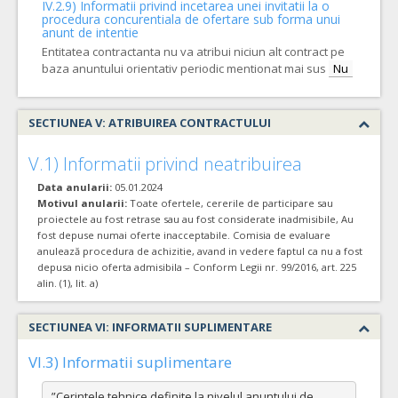
IV.2.9) Informatii privind incetarea unei invitatii la o
procedura concurentiala de ofertare sub forma unui
anunt de intentie
Entitatea contractanta nu va atribui niciun alt contract pe
baza anuntului orientativ periodic mentionat mai sus
Nu
SECTIUNEA V: ATRIBUIREA CONTRACTULUI
V.1) Informatii privind neatribuirea
Data anularii:
05.01.2024
Motivul anularii:
Toate ofertele, cererile de participare sau
proiectele au fost retrase sau au fost considerate inadmisibile, Au
fost depuse numai oferte inacceptabile. Comisia de evaluare
anulează procedura de achizitie, avand in vedere faptul ca nu a fost
depusa nicio oferta admisibila – Conform Legii nr. 99/2016, art. 225
alin. (1), lit. a)
SECTIUNEA VI: INFORMATII SUPLIMENTARE
VI.3) Informatii suplimentare
”Cerintele tehnice definite la nivelul anuntului de 