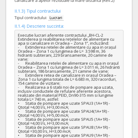
canalizare a apelor reziduale la mare distanta (Rev.2)
II.1.3) Tipul contractului
Tipul contractului:
Lucrari
II.1.4) Descriere succinta:
Executie lucrari aferente contractului „BH-CL-2 
Extinderea și reabilitarea rețelelor de alimentare cu 
apa si canalizare in Oradea – Zona 1”, incluzând:

-	Extinderea retelei de alimentare cu apa in orașul 
Oradea – Zona 1 cu lungimea de L=  3.598 m, 36 
hidranti subterani, 229 bransamente, 20 camine de 
vane;

-	Reabilitarea retelei de alimentare cu apa in orașul 
Oradea – Zona 1 cu lungimea de L= 3.011 m, 26 hidranti 
subterani, 186 bransamente, 21 camine de vane;

-	Extindere retea de canalizare in orasul Oradea – 
Zona 1 cu lungima totala de L= 6.683 m, 320 racorduri, 
154 camine de vizitare;

-	Realizarea a 6 statii noi de pompare apa uzata, 
inclusiv conductele de refulare aferente acestora, 
realizate din material PEID, Dn90-315 mm si lungime 
totala L= 740 m, astfel:

•	Statia de pompare ape uzate SPAU3 (1A+1R) - 
Qtotal =4,00 l/s, H=3,00 mcA;

•	Statia de pompare ape uzate SPAU4(1A+1R) - 
Qtotal =4,00 l/s, H=5,00 mcA;

•	Statia de pompare ape uzate SPAU5 (1A+1R) - 
Qtotal =4,00 l/s, H=3,00 mcA;

•	Statia de pompare ape uzate SPAU8 (1A+1R) - 
Qtotal =30,00 l/s, H=3,00 mcA;

•	Statia de pompare ape uzate SPAU9 (1A+1R) - 