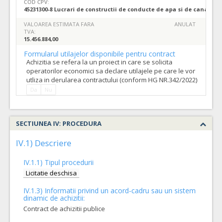
COD CPV:
45231300-8 Lucrari de constructii de conducte de apa si de canaliza
VALOAREA ESTIMATA FARA
ANULAT
TVA:
15.456.884,00
Formularul utilajelor disponibile pentru contract
Achizitia se refera la un proiect in care se solicita
operatorilor economici sa declare utilajele pe care le vor
utliza in derularea contractului (conform HG NR.342/2022)
Da
Nu
SECTIUNEA IV: PROCEDURA
IV.1) Descriere
IV.1.1) Tipul procedurii
Licitatie deschisa
IV.1.3) Informatii privind un acord-cadru sau un sistem
dinamic de achizitii:
Contract de achizitii publice