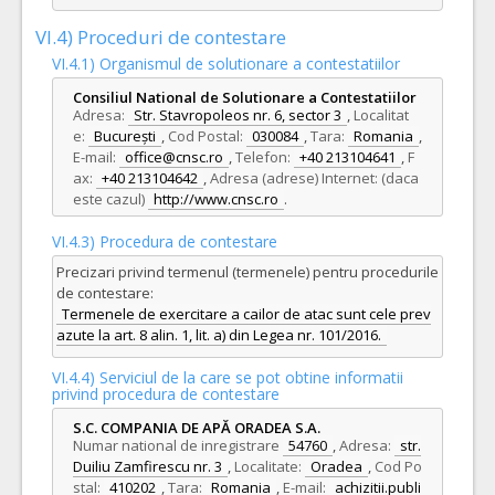
VI.4) Proceduri de contestare
VI.4.1) Organismul de solutionare a contestatiilor
Consiliul National de Solutionare a Contestatiilor
Adresa:
Str. Stavropoleos nr. 6, sector 3
,
Localitat
e:
București
,
Cod Postal:
030084
,
Tara:
Romania
,
E-mail:
office@cnsc.ro
,
Telefon:
+40 213104641
,
F
ax:
+40 213104642
,
Adresa (adrese) Internet: (daca
este cazul)
http://www.cnsc.ro
.
VI.4.3) Procedura de contestare
Precizari privind termenul (termenele) pentru procedurile
de contestare:
Termenele de exercitare a cailor de atac sunt cele prev
azute la art. 8 alin. 1, lit. a) din Legea nr. 101/2016.
VI.4.4) Serviciul de la care se pot obtine informatii
privind procedura de contestare
S.C. COMPANIA DE APĂ ORADEA S.A.
Numar national de inregistrare
54760
,
Adresa:
str.
Duiliu Zamfirescu nr. 3
,
Localitate:
Oradea
,
Cod Po
stal:
410202
,
Tara:
Romania
,
E-mail:
achizitii.publi