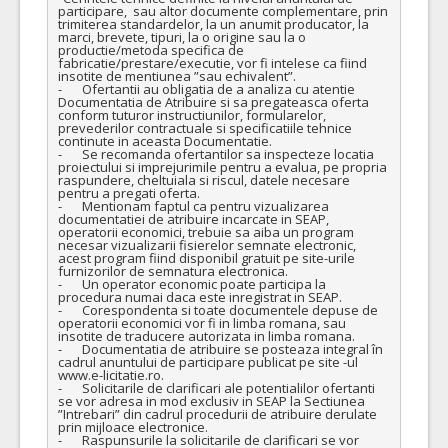
participare,  sau altor documente complementare, prin 
trimiterea standardelor, la un anumit producator, la 
marci, brevete, tipuri, la o origine sau la o 
productie/metoda specifica de 
fabricatie/prestare/executie, vor fi intelese ca fiind 
insotite de mentiunea ”sau echivalent”.

-	Ofertantii au obligatia de a analiza cu atentie 
Documentatia de Atribuire si sa pregateasca oferta 
conform tuturor instructiunilor, formularelor, 
prevederilor contractuale si specificatiile tehnice 
continute in aceasta Documentatie. 

-	Se recomanda ofertantilor sa inspecteze locatia 
proiectului si imprejurimile pentru a evalua, pe propria 
raspundere, cheltuiala si riscul, datele necesare 
pentru a pregati oferta. 

-	Mentionam faptul ca pentru vizualizarea 
documentatiei de atribuire incarcate in SEAP, 
operatorii economici, trebuie sa aiba un program 
necesar vizualizarii fisierelor semnate electronic, 
acest program fiind disponibil gratuit pe site-urile 
furnizorilor de semnatura electronica.

-	Un operator economic poate participa la 
procedura numai daca este inregistrat in SEAP.

-	Corespondenta si toate documentele depuse de 
operatorii economici vor fi in limba romana, sau 
insotite de traducere autorizata in limba romana.

-	Documentatia de atribuire se posteaza integral în 
cadrul anuntului de participare publicat pe site -ul 
www.e-licitatie.ro. 

-	Solicitarile de clarificari ale potentialilor ofertanti 
se vor adresa in mod exclusiv in SEAP la Sectiunea 
”Intrebari” din cadrul procedurii de atribuire derulate 
prin mijloace electronice.

-	Raspunsurile la solicitarile de clarificari se vor 