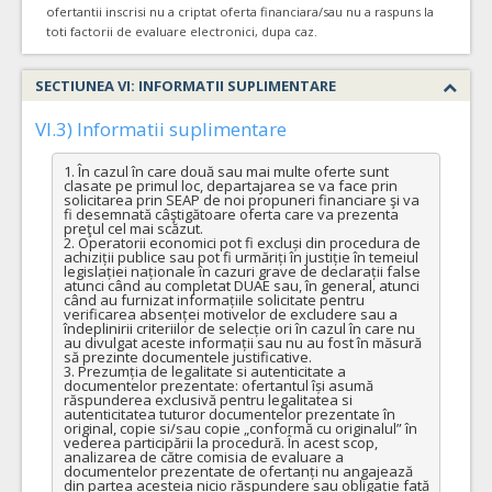
ofertantii inscrisi nu a criptat oferta financiara/sau nu a raspuns la
toti factorii de evaluare electronici, dupa caz.
SECTIUNEA VI: INFORMATII SUPLIMENTARE
VI.3) Informatii suplimentare
1. În cazul în care două sau mai multe oferte sunt 
clasate pe primul loc, departajarea se va face prin 
solicitarea prin SEAP de noi propuneri financiare şi va 
fi desemnată câştigătoare oferta care va prezenta 
preţul cel mai scăzut.

2. Operatorii economici pot fi excluși din procedura de 
achiziții publice sau pot fi urmăriți în justiție în temeiul 
legislației naționale în cazuri grave de declarații false 
atunci când au completat DUAE sau, în general, atunci 
când au furnizat informațiile solicitate pentru 
verificarea absenței motivelor de excludere sau a 
îndeplinirii criteriilor de selecție ori în cazul în care nu 
au divulgat aceste informații sau nu au fost în măsură 
să prezinte documentele justificative.

3. Prezumția de legalitate si autenticitate a 
documentelor prezentate: ofertantul își asumă 
răspunderea exclusivă pentru legalitatea si 
autenticitatea tuturor documentelor prezentate în 
original, copie si/sau copie „conformă cu originalul” în 
vederea participării la procedură. În acest scop, 
analizarea de către comisia de evaluare a 
documentelor prezentate de ofertanți nu angajează 
din partea acesteia nicio răspundere sau obligație fată 