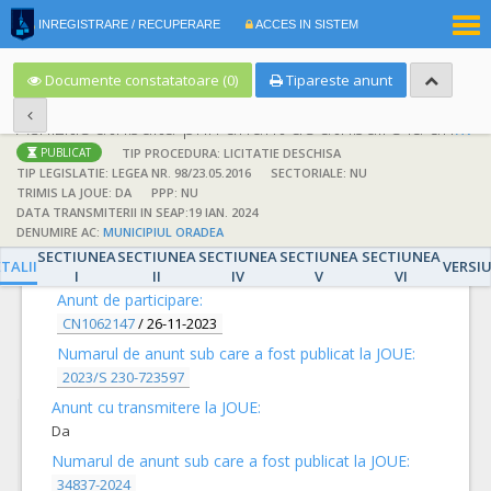
|
INREGISTRARE / RECUPERARE
ACCES IN SISTEM
RO
EN
Documente constatatoare (0)
Tipareste anunt
Achizitie atribuita prin anunt de atribuire la anunt de participare
TIP PROCEDURA: LICITATIE DESCHISA
PUBLICAT
TIP LEGISLATIE: LEGEA NR. 98/23.05.2016
SECTORIALE: NU
TRIMIS LA JOUE: DA
PPP: NU
DATA TRANSMITERII IN SEAP:19 IAN. 2024
DENUMIRE AC:
MUNICIPIUL ORADEA
DETALII
SECTIUNEA
SECTIUNEA
SECTIUNEA
SECTIUNEA
SECTIUNEA
TALII
VERSI
I
II
IV
V
VI
Anunt de participare:
CN1062147
/
26-11-2023
Numarul de anunt sub care a fost publicat la JOUE:
2023/S 230-723597
Anunt cu transmitere la JOUE:
Da
Numarul de anunt sub care a fost publicat la JOUE:
34837-2024