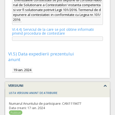
Eventualele constestatii se pot depune la Consiliul Natio
nal de Solutionare a Contestatiilor/ instanta competenta
si vor fi solutionate potrivit Legii 101/2016. Termenul de d
epunere al contestatiei: in conformitate cu Legea nr.101/
2016
VI.4.4) Serviciul de la care se pot obtine informatii
privind procedura de contestare
VI.5) Data expedierii prezentului
anunt
19 ian. 2024
VERSIUNI
LISTA VERSIUNI ANUNT DE ATRIBUIRE
Numarul Anuntului de participare:
CAN1119477
Data crearii:
17 ian. 2024
Publicat