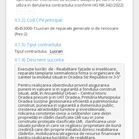
utliza in derularea contractului (conform HG NR.342/2022)
Da
Nu
II.1.2) Cod CPV principal:
45453000-7 Lucrari de reparatii generale si de renovare
(Rev.2)
II.1.3) Tipul contractului
Tipul contractului:
Lucrari
II.1.4) Descriere succinta:
Execuție lucrări  de - Reabilitare fațade si invelitoare, 
reparatii tamplarie semnalistica firma si organizare de 
santier la imobilul situat in Oradea Str.Republicii nr.3-5”

Pentru realizarea obiectivului privind asigurarea 
punerii in valoare si in sigurantă a fondului construit 
situat, atât, în Ansamblul Urban – Centrul Istoric 
Oradea precum și in UAT Oradea, Primăria Municipiului 
Oradea susține gestionarea eficientă a patrimoniului 
construit, punerea in sigurantă a domeniului public, 
cresterea atractivității turistice şi investitionale, 
ridicarea constiinței civice a cetățenilor care dețin 
proprietăți in clădiri clasificate LMI sau in zone 
construite protejate clasificate LMI,  clarificarea unor 
situații juridice in care se regăsesc proprietarii de bună 
credință care din proprie initiativă doresc reabilitarea 
clădirilor, mobilizarea/atragerea de resurse financiare 
pentru realizarea lucrărilor de reabilitare.
