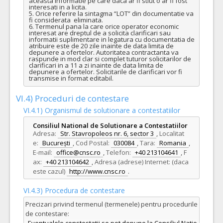
aceasta informatie pe care daca ar fi stiut o ar fi fost 
interesati in a licita.

5. Orice referire la sintagma “LOT” din documentatie va 
fi considerata  eliminata.

6. Termenul pana la care orice operator economic 
interesat are dreptul de a solicita clarificari sau 
informatii suplimentare in legatura cu documentatia de 
atribuire este de 20 zile inainte de data limita de 
depunere a ofertelor. Autoritatea contractanta va 
raspunde in mod clar si complet tuturor solicitarilor de 
clarificari in a 11 a zi inainte de data limita de 
depunere a ofertelor. Solicitarile de clarificari vor fi 
transmise in format editabil.
VI.4) Proceduri de contestare
VI.4.1) Organismul de solutionare a contestatiilor
Consiliul National de Solutionare a Contestatiilor
Adresa:
Str. Stavropoleos nr. 6, sector 3
,
Localitat
e:
București
,
Cod Postal:
030084
,
Tara:
Romania
,
E-mail:
office@cnsc.ro
,
Telefon:
+40 213104641
,
F
ax:
+40 213104642
,
Adresa (adrese) Internet: (daca
este cazul)
http://www.cnsc.ro
.
VI.4.3) Procedura de contestare
Precizari privind termenul (termenele) pentru procedurile
de contestare: