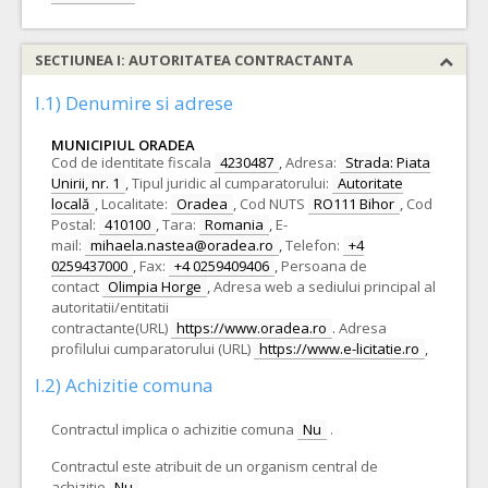
SECTIUNEA I: AUTORITATEA CONTRACTANTA
I.1) Denumire si adrese
MUNICIPIUL ORADEA
Cod de identitate fiscala
4230487
,
Adresa:
Strada: Piata
Unirii, nr. 1
,
Tipul juridic al cumparatorului:
Autoritate
locală
,
Localitate:
Oradea
,
Cod NUTS
RO111 Bihor
,
Cod
Postal:
410100
,
Tara:
Romania
,
E-
mail:
mihaela.nastea@oradea.ro
,
Telefon:
+4
0259437000
,
Fax:
+4 0259409406
,
Persoana de
contact
Olimpia Horge
,
Adresa web a sediului principal al
autoritatii/entitatii
contractante(URL)
https://www.oradea.ro
.
Adresa
profilului cumparatorului (URL)
https://www.e-licitatie.ro
,
I.2) Achizitie comuna
Contractul implica o achizitie comuna
Nu
.
Contractul este atribuit de un organism central de
achizitie
Nu
.