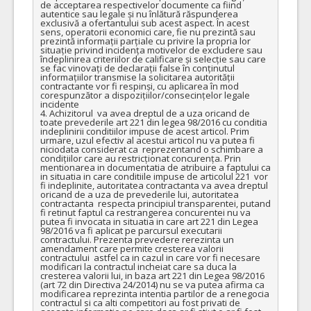
de acceptarea respectivelor documente ca fiind 
autentice sau legale și nu înlătură răspunderea 
exclusivă a ofertantului sub acest aspect. În acest 
sens, operatorii economici care, fie nu prezintă sau 
prezintă informații parțiale cu privire la propria lor 
situație privind incidența motivelor de excludere sau 
îndeplinirea criteriilor de calificare și selecție sau care 
se fac vinovați de declarații false în conținutul 
informațiilor transmise la solicitarea autorității 
contractante vor fi respinși, cu aplicarea în mod 
corespunzător a dispozițiilor/consecințelor legale 
incidente

4. Achizitorul  va avea dreptul de a uza oricand de 
toate prevederile art 221 din legea 98/2016 cu conditia 
indeplinirii conditiilor impuse de acest articol. Prim 
urmare, uzul efectiv al acestui articol nu va putea fi 
niciodata considerat ca  reprezentand o schimbare a 
condițiilor care au restricționat concurența. Prin 
mentionarea in documentatia de atribuire a faptului ca 
in situatia in care conditiile impuse de articolul 221  vor 
fi indeplinite, autoritatea contractanta va avea dreptul 
oricand de a uza de prevederile lui, autoritatea 
contractanta  respecta principiul transparentei, putand 
fi retinut faptul ca restrangerea concurentei nu va 
putea fi invocata in situatia in care art 221 din Legea 
98/2016 va fi aplicat pe parcursul executarii 
contractului. Prezenta prevedere rerezinta un 
amendament care permite cresterea valorii 
contractului  astfel ca in cazul in care vor fi necesare 
modificari la contractul incheiat care sa duca la 
cresterea valorii lui, in baza art 221 din Legea 98/2016 
(art 72 din Directiva 24/2014) nu se va putea afirma ca 
modificarea reprezinta intentia partilor de a renegocia 
contractul si ca alti competitori au fost privati de 