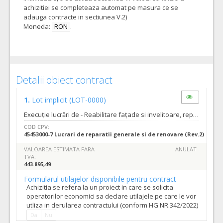
achizitiei se completeaza automat pe masura ce se
adauga contracte in sectiunea V.2)
Moneda:
RON
.
Detalii obiect contract
1.
Lot implicit
(LOT-0000)
Execuție lucrări de - Reabilitare fațade si invelitoare, reparatii tamplarie semnalistica firma si organizare de santier la imobilul situat in Oradea Str.Republicii nr.3-5” Tipurile de lucrari sunt cele descrise in caietul de sarcini nr.367048 din 21.09.2023 si Proiect întocmit de proiectant SC PANNON PROIECT SRL si aprobat de benficiar. Lucrările care se vor executa sunt : - Refacerea tencuielilor exterioare degradate; - Refacere tencuieli la ganguri - Zugrăveli cromatice fațade și socluri; - Înlocuire jgheaburi şi burlane din tablă zincată cu jgheaburi şi burlane din zinc - Înlocuirea tâmplăriei exterioare actuale cu tâmplărie nouă - Îndepărtarea cablurilor de la nivelul fațadelor şi introducerea în tencuială sau pe pat-cablu. - spălarea şi curăţarea placajelor cu cărămidă aparentă - Înlocuirea sistemului de colectare a apelor pluviale şi introducerea sub carosabil; - Înlocuirea elementelor degradate ale șarpantei; - Refacerea învelitorii din tablă zincată; - ignifugarea lemnăriei - refacerea streaşinei din lemn; - lucrări de organizare de şantier: montare 2 buc containere în curtea interioară, pichet PSI, wc mobil Termenul pana la care orice operator economic interesat are dreptul de a solicita clarificari sau informatii suplimentare in legatura cu documentatia de atribuire este de 20 zile inainte de data limita de depunere a ofertelor. Autoritatea contractanta va raspunde in mod clar si complet tuturor solicitarilor de clarificari in a 11 a zi inainte de data limita de depunere a ofertelor. Solicitarile de clarificari vor fi transmise in format editabil.
COD CPV:
45453000-7 Lucrari de reparatii generale si de renovare (Rev.2)
VALOAREA ESTIMATA FARA
ANULAT
TVA:
443.895,49
Formularul utilajelor disponibile pentru contract
Achizitia se refera la un proiect in care se solicita
operatorilor economici sa declare utilajele pe care le vor
utliza in derularea contractului (conform HG NR.342/2022)
Da
Nu