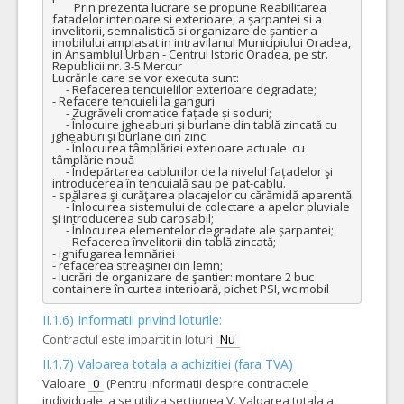
        Prin prezenta lucrare se propune Reabilitarea 
fatadelor interioare si exterioare, a șarpantei si a 
invelitorii, semnalistică si organizare de șantier a 
imobilului amplasat in intravilanul Municipiului Oradea, 
in Ansamblul Urban - Centrul Istoric Oradea, pe str. 
Republicii nr. 3-5 Mercur

Lucrările care se vor executa sunt: 

     - Refacerea tencuielilor exterioare degradate;

- Refacere tencuieli la ganguri

     - Zugrăveli cromatice fațade și socluri;

     - Înlocuire jgheaburi şi burlane din tablă zincată cu 
jgheaburi şi burlane din zinc

     - Înlocuirea tâmplăriei exterioare actuale  cu 
tâmplărie nouă  

     - Îndepărtarea cablurilor de la nivelul fațadelor şi 
introducerea în tencuială sau pe pat-cablu.

- spălarea şi curăţarea placajelor cu cărămidă aparentă

     - Înlocuirea sistemului de colectare a apelor pluviale 
şi introducerea sub carosabil; 

     - Înlocuirea elementelor degradate ale șarpantei;

     - Refacerea învelitorii din tablă zincată;

- ignifugarea lemnăriei

- refacerea streaşinei din lemn;

- lucrări de organizare de şantier: montare 2 buc 
containere în curtea interioară, pichet PSI, wc mobil
II.1.6) Informatii privind loturile:
Contractul este impartit in loturi
Nu
II.1.7) Valoarea totala a achizitiei (fara TVA)
Valoare
0
(Pentru informatii despre contractele
individuale, a se utiliza sectiunea V. Valoarea totala a