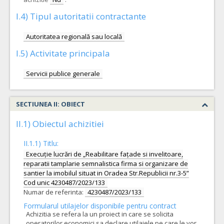
I.4) Tipul autoritatii contractante
Autoritatea regională sau locală
I.5) Activitate principala
Servicii publice generale
SECTIUNEA II: OBIECT
II.1) Obiectul achizitiei
II.1.1) Titlu:
Execuție lucrări de „Reabilitare fațade si invelitoare,
reparatii tamplarie semnalistica firma si organizare de
santier la imobilul situat in Oradea Str.Republicii nr.3-5”
Cod unic 4230487/2023/133
Numar de referinta:
4230487/2023/133
Formularul utilajelor disponibile pentru contract
Achizitia se refera la un proiect in care se solicita
operatorilor economici sa declare utilajele pe care le vor