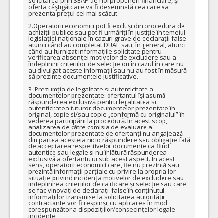
solicitarea prin SEAP de noi propuneri financiare, şi 
oferta câştigătoare va fi desemnată cea care va 
prezenta preţul cel mai scăzut

2.Operatorii economici pot fi excluși din procedura de 
achiziții publice sau pot fi urmăriți în justiție în temeiul 
legislației naționale în cazuri grave de declarații false 
atunci când au completat DUAE sau, în general, atunci 
când au furnizat informațiile solicitate pentru 
verificarea absenței motivelor de excludere sau a 
îndeplinirii criteriilor de selecție ori în cazul în care nu 
au divulgat aceste informații sau nu au fost în măsură 
să prezinte documentele justificative.

3. Prezumția de legalitate si autenticitate a 
documentelor prezentate: ofertantul își asumă 
răspunderea exclusivă pentru legalitatea si 
autenticitatea tuturor documentelor prezentate în 
original, copie si/sau copie „conformă cu originalul” în 
vederea participării la procedură. În acest scop, 
analizarea de către comisia de evaluare a 
documentelor prezentate de ofertanți nu angajează 
din partea acesteia nicio răspundere sau obligație fată 
de acceptarea respectivelor documente ca fiind 
autentice sau legale și nu înlătură răspunderea 
exclusivă a ofertantului sub acest aspect. În acest 
sens, operatorii economici care, fie nu prezintă sau 
prezintă informații parțiale cu privire la propria lor 
situație privind incidența motivelor de excludere sau 
îndeplinirea criteriilor de calificare și selecție sau care 
se fac vinovați de declarații false în conținutul 
informațiilor transmise la solicitarea autorității 
contractante vor fi respinși, cu aplicarea în mod 
corespunzător a dispozițiilor/consecințelor legale 
incidente.
