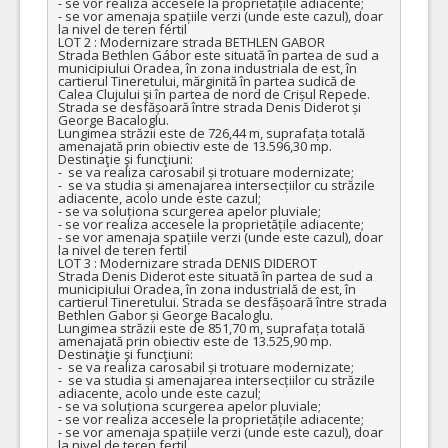
- se vor realiza accesele la proprietățile adiacente;

- se vor amenaja spațiile verzi (unde este cazul), doar 
la nivel de teren fértil

LOT 2 : Modernizare strada BETHLEN GABOR   

Strada Bethlen Gábor este situată în partea de sud a 
municipiului Oradea, în zona industriala de est, în 
cartierul Tineretului, mărginită în partea sudică de 
Calea Clujului și în partea de nord de Crișul Repede. 
Strada se desfășoară între strada Denis Diderot și 
George Bacaloglu. 

Lungimea străzii este de 726,44 m, suprafața totală 
amenajată prin obiectiv este de 13.596,30 mp.

Destinaţie şi funcţiuni:

-  se va realiza carosabil și trotuare modernizate;

-  se va studia și amenajarea intersecțiilor cu străzile 
adiacente, acolo unde este cazul;

- se va soluționa scurgerea apelor pluviale;

- se vor realiza accesele la proprietățile adiacente;

- se vor amenaja spațiile verzi (unde este cazul), doar 
la nivel de teren fertil

LOT 3 : Modernizare strada DENIS DIDEROT

Strada Denis Diderot este situată în partea de sud a 
municipiului Oradea, în zona industrială de est, în 
cartierul Tineretului. Strada se desfășoară între strada 
Bethlen Gabor și George Bacaloglu. 

Lungimea străzii este de 851,70 m, suprafața totală 
amenajată prin obiectiv este de 13.525,90 mp.

Destinaţie şi funcţiuni:

-  se va realiza carosabil și trotuare modernizate;

-  se va studia și amenajarea intersecțiilor cu străzile 
adiacente, acolo unde este cazul;

- se va soluționa scurgerea apelor pluviale;

- se vor realiza accesele la proprietățile adiacente;

- se vor amenaja spațiile verzi (unde este cazul), doar 
la nivel de teren fertil
