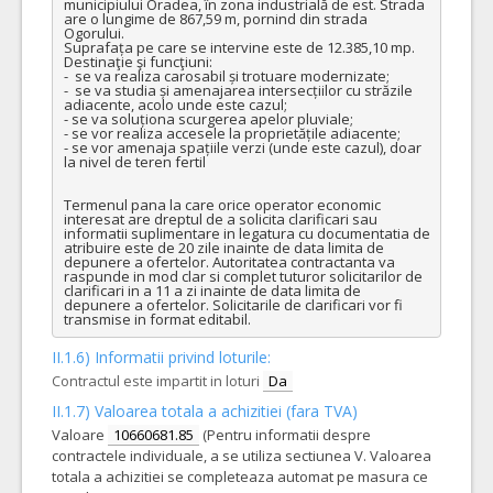
municipiului Oradea, în zona industrială de est. Strada 
are o lungime de 867,59 m, pornind din strada 
Ogorului. 

Suprafața pe care se intervine este de 12.385,10 mp.

Destinaţie şi funcţiuni:

-  se va realiza carosabil și trotuare modernizate;

-  se va studia și amenajarea intersecțiilor cu străzile 
adiacente, acolo unde este cazul;

- se va soluționa scurgerea apelor pluviale;

- se vor realiza accesele la proprietățile adiacente;

- se vor amenaja spațiile verzi (unde este cazul), doar 
la nivel de teren fertil

Termenul pana la care orice operator economic 
interesat are dreptul de a solicita clarificari sau 
informatii suplimentare in legatura cu documentatia de 
atribuire este de 20 zile inainte de data limita de 
depunere a ofertelor. Autoritatea contractanta va 
raspunde in mod clar si complet tuturor solicitarilor de 
clarificari in a 11 a zi inainte de data limita de 
depunere a ofertelor. Solicitarile de clarificari vor fi 
transmise in format editabil.
II.1.6) Informatii privind loturile:
Contractul este impartit in loturi
Da
II.1.7) Valoarea totala a achizitiei (fara TVA)
Valoare
10660681.85
(Pentru informatii despre
contractele individuale, a se utiliza sectiunea V. Valoarea
totala a achizitiei se completeaza automat pe masura ce