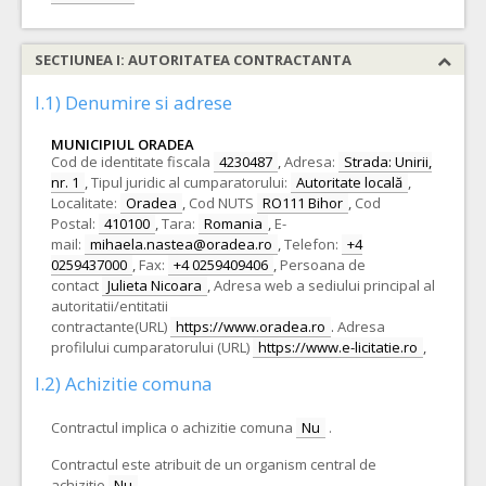
SECTIUNEA I: AUTORITATEA CONTRACTANTA
I.1) Denumire si adrese
MUNICIPIUL ORADEA
Cod de identitate fiscala
4230487
,
Adresa:
Strada: Unirii,
nr. 1
,
Tipul juridic al cumparatorului:
Autoritate locală
,
Localitate:
Oradea
,
Cod NUTS
RO111 Bihor
,
Cod
Postal:
410100
,
Tara:
Romania
,
E-
mail:
mihaela.nastea@oradea.ro
,
Telefon:
+4
0259437000
,
Fax:
+4 0259409406
,
Persoana de
contact
Julieta Nicoara
,
Adresa web a sediului principal al
autoritatii/entitatii
contractante(URL)
https://www.oradea.ro
.
Adresa
profilului cumparatorului (URL)
https://www.e-licitatie.ro
,
I.2) Achizitie comuna
Contractul implica o achizitie comuna
Nu
.
Contractul este atribuit de un organism central de
achizitie
Nu
.