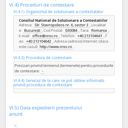
VI.4) Proceduri de contestare
VI.4.1) Organismul de solutionare a contestatiilor
Consiliul National de Solutionare a Contestatiilor
Adresa:
Str. Stavropoleos nr. 6, sector 3
,
Localitat
e:
București
,
Cod Postal:
030084
,
Tara:
Romania
,
E-mail:
office@cnsc.ro
,
Telefon:
+40 213104641
,
F
ax:
+40 213104642
,
Adresa (adrese) Internet: (daca
este cazul)
http://www.cnsc.ro
.
VI.4.3) Procedura de contestare
Precizari privind termenul (termenele) pentru procedurile
de contestare:
-
VI.4.4) Serviciul de la care se pot obtine informatii
privind procedura de contestare
VI.5) Data expedierii prezentului
anunt
-