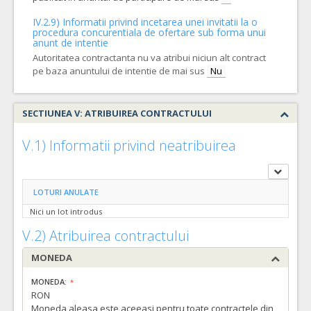
1.932.445,52
IV.2.9) Informatii privind incetarea unei invitatii la o
procedura concurentiala de ofertare sub forma unui
anunt de intentie
Autoritatea contractanta nu va atribui niciun alt contract
pe baza anuntului de intentie de mai sus
Nu
SECTIUNEA V: ATRIBUIREA CONTRACTULUI
V.1) Informatii privind neatribuirea
LOTURI ANULATE
Nici un lot introdus
V.2) Atribuirea contractului
MONEDA
MONEDA:
RON
Moneda aleasa este aceeasi pentru toate contractele din