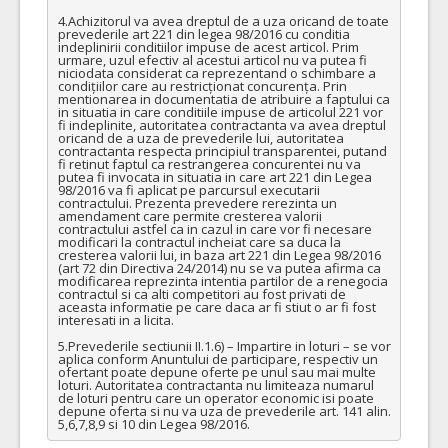
4.Achizitorul va avea dreptul de a uza oricand de toate 
prevederile art 221 din legea 98/2016 cu conditia 
indeplinirii conditiilor impuse de acest articol. Prim 
urmare, uzul efectiv al acestui articol nu va putea fi 
niciodata considerat ca reprezentand o schimbare a 
condițiilor care au restricționat concurența. Prin 
mentionarea in documentatia de atribuire a faptului ca 
in situatia in care conditiile impuse de articolul 221 vor 
fi indeplinite, autoritatea contractanta va avea dreptul 
oricand de a uza de prevederile lui, autoritatea 
contractanta respecta principiul transparentei, putand 
fi retinut faptul ca restrangerea concurentei nu va 
putea fi invocata in situatia in care art 221 din Legea 
98/2016 va fi aplicat pe parcursul executarii 
contractului. Prezenta prevedere rerezinta un 
amendament care permite cresterea valorii 
contractului astfel ca in cazul in care vor fi necesare 
modificari la contractul incheiat care sa duca la 
cresterea valorii lui, in baza art 221 din Legea 98/2016 
(art 72 din Directiva 24/2014) nu se va putea afirma ca 
modificarea reprezinta intentia partilor de a renegocia 
contractul si ca alti competitori au fost privati de 
aceasta informatie pe care daca ar fi stiut o ar fi fost 
interesati in a licita.

5.Prevederile sectiunii II.1.6) – Impartire in loturi – se vor 
aplica conform Anuntului de participare, respectiv un 
ofertant poate depune oferte pe unul sau mai multe 
loturi. Autoritatea contractanta nu limiteaza numarul 
de loturi pentru care un operator economic isi poate 
depune oferta si nu va uza de prevederile art. 141 alin. 
5,6,7,8,9 si 10 din Legea 98/2016.