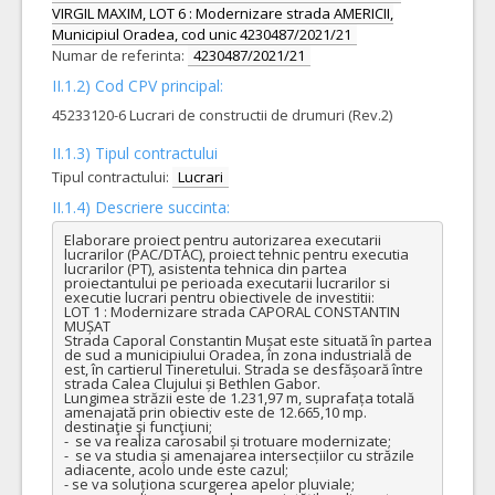
VIRGIL MAXIM, LOT 6 : Modernizare strada AMERICII,
Municipiul Oradea, cod unic 4230487/2021/21
Numar de referinta:
4230487/2021/21
II.1.2) Cod CPV principal:
45233120-6 Lucrari de constructii de drumuri (Rev.2)
II.1.3) Tipul contractului
Tipul contractului:
Lucrari
II.1.4) Descriere succinta:
Elaborare proiect pentru autorizarea executarii 
lucrarilor (PAC/DTAC), proiect tehnic pentru executia 
lucrarilor (PT), asistenta tehnica din partea 
proiectantului pe perioada executarii lucrarilor si 
executie lucrari pentru obiectivele de investitii:

LOT 1 : Modernizare strada CAPORAL CONSTANTIN 
MUȘAT

Strada Caporal Constantin Mușat este situată în partea 
de sud a municipiului Oradea, în zona industrială de 
est, în cartierul Tineretului. Strada se desfășoară între 
strada Calea Clujului și Bethlen Gabor. 

Lungimea străzii este de 1.231,97 m, suprafața totală 
amenajată prin obiectiv este de 12.665,10 mp.

destinaţie şi funcţiuni;

-  se va realiza carosabil și trotuare modernizate;

-  se va studia și amenajarea intersecțiilor cu străzile 
adiacente, acolo unde este cazul;

- se va soluționa scurgerea apelor pluviale;
