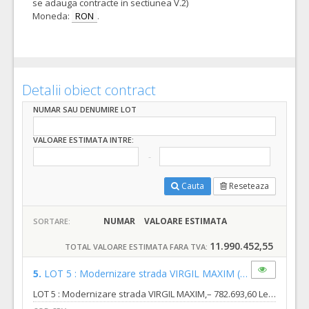
se adauga contracte in sectiunea V.2)
Moneda:
RON
.
Detalii obiect contract
NUMAR SAU DENUMIRE LOT
VALOARE ESTIMATA INTRE:
Cauta
Reseteaza
NUMAR
VALOARE ESTIMATA
SORTARE:
11.990.452,55
TOTAL VALOARE ESTIMATA FARA TVA:
5.
LOT 5 : Modernizare strada VIRGIL MAXIM
(LOT-0005)
LOT 5 : Modernizare strada VIRGIL MAXIM,– 782.693,60 Lei (fără TVA), din care: a) Valoare proiectare : 13.547,84 lei fara TVA din care : b) Valoare executie lucrari : 769.145,76 lei fara TVA LOT 5 Modernizare strada VIRGIL MAXIM Strada Virgil Maxim este situată în partea de sud a municipiului Oradea, în zona industrială de est, în cartierul Tineretului. Strada se desfășoară între două brațe ale străzii George Bacaloglu. Lungimea străzii este de 325,86 m, suprafața totală amenajată prin obiectiv este de 4.686,00 mp. Destinaţie şi funcţiuni: - se va realiza carosabil și trotuare modernizate; - se va studia și amenajarea intersecțiilor cu străzile adiacente, acolo unde este cazul; - se va soluționa scurgerea apelor pluviale; - se vor realiza accesele la proprietățile adiacente; - se vor amenaja spațiile verzi (unde este cazul), doar la nivel de teren fertil