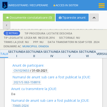
|
INREGISTRARE / RECUPERARE
ACCES IN SISTEM
RO
EN
Documente constatatoare (0)
Tipareste anunt
Achizitie atribuita prin anunt de atribuire la anunt de participare
TIP PROCEDURA: LICITATIE DESCHISA
RETRAS
TIP LEGISLATIE: LEGEA NR. 98/23.05.2016
SECTORIALE: NU
TRIMIS LA JOUE: NU
PPP: NU
DATA TRANSMITERII IN SEAP:5 FEB. 2024
DENUMIRE AC:
MUNICIPIUL ORADEA
SECTIUNEA
SECTIUNEA
SECTIUNEA
SECTIUNEA
SECTIUNEA
DETALII
TALII
VERSI
I
II
IV
V
VI
Anunt de participare:
CN1029653
/
31-03-2021
Numarul de anunt sub care a fost publicat la JOUE:
2021/S 063-158819
Anunt cu transmitere la JOUE:
Da
Numarul de anunt sub care a fost publicat la JOUE:
73665-2024