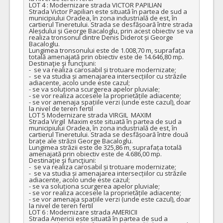
LOT 4 : Modernizare strada VICTOR PAPILIAN

Strada Victor Papilian este situată în partea de sud a 
municipiului Oradea, în zona industrială de est, în 
cartierul Tineretului. Strada se desfășoară între strada 
Aleșdului și George Bacaloglu, prin acest obiectiv se va 
realiza tronsonul dintre Denis Diderot și George 
Bacaloglu. 

Lungimea tronsonului este de 1.008,70 m, suprafața 
totală amenajată prin obiectiv este de 14.646,80 mp.

Destinaţie şi funcţiuni:

-  se va realiza carosabil și trotuare modernizate;

-  se va studia și amenajarea intersecțiilor cu străzile 
adiacente, acolo unde este cazul;

- se va soluționa scurgerea apelor pluviale;

- se vor realiza accesele la proprietățile adiacente;

- se vor amenaja spațiile verzi (unde este cazul), doar 
la nivel de teren fertil

LOT 5 Modernizare strada VIRGIL  MAXIM

Strada Virgil  Maxim este situată în partea de sud a 
municipiului Oradea, în zona industrială de est, în 
cartierul Tineretului. Strada se desfășoară între două 
brațe ale străzii George Bacaloglu. 

Lungimea străzii este de 325,86 m, suprafața totală 
amenajată prin obiectiv este de 4.686,00 mp.

Destinaţie şi funcţiuni:

-  se va realiza carosabil și trotuare modernizate;

-  se va studia și amenajarea intersecțiilor cu străzile 
adiacente, acolo unde este cazul;

- se va soluționa scurgerea apelor pluviale;

- se vor realiza accesele la proprietățile adiacente;

- se vor amenaja spațiile verzi (unde este cazul), doar 
la nivel de teren fertil

LOT 6 : Modernizare strada AMERICII

Strada Americii este situată în partea de sud a 