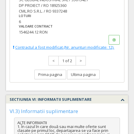
DP PROIECT / RO 18925360
CML.RO S.R.L. / RO 9337248
LOTURI
6
VALOARE CONTRACT
1546244.12 RON
Contractul a fost modificat.(Nr. anunturi modificate: 12).
<
1 of 2
>
Prima pagina
Ultima pagina
SECTIUNEA VI: INFORMATII SUPLIMENTARE
VI.3) Informatii suplimentare
ALTE INFORMATII

1. În cazul în care două sau mai multe oferte sunt 
clasate pe primul loc, departajarea se va face prin 