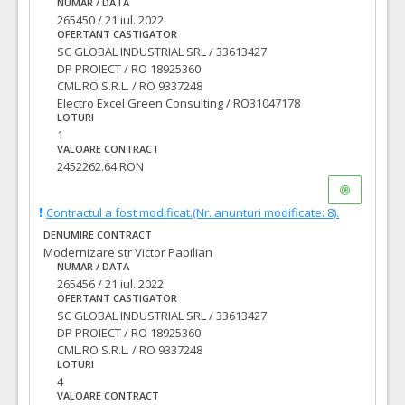
NUMAR / DATA
265450 / 21 iul. 2022
OFERTANT CASTIGATOR
SC GLOBAL INDUSTRIAL SRL / 33613427
DP PROIECT / RO 18925360
CML.RO S.R.L. / RO 9337248
Electro Excel Green Consulting / RO31047178
LOTURI
1
VALOARE CONTRACT
2452262.64 RON
Contractul a fost modificat.(Nr. anunturi modificate: 8).
DENUMIRE CONTRACT
Modernizare str Victor Papilian
NUMAR / DATA
265456 / 21 iul. 2022
OFERTANT CASTIGATOR
SC GLOBAL INDUSTRIAL SRL / 33613427
DP PROIECT / RO 18925360
CML.RO S.R.L. / RO 9337248
LOTURI
4
VALOARE CONTRACT